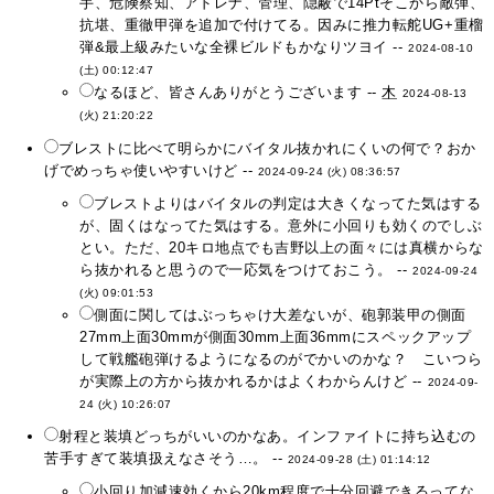
手、危険察知、アドレナ、管理、隠蔽で14Ptそこから敵弾、
抗堪、重徹甲弾を追加で付けてる。因みに推力転舵UG+重榴
弾&最上級みたいな全裸ビルドもかなりツヨイ --
2024-08-10
(土) 00:12:47
なるほど、皆さんありがとうございます --
木
2024-08-13
(火) 21:20:22
ブレストに比べて明らかにバイタル抜かれにくいの何で？おか
げでめっちゃ使いやすいけど --
2024-09-24 (火) 08:36:57
ブレストよりはバイタルの判定は大きくなってた気はする
が、固くはなってた気はする。意外に小回りも効くのでしぶ
とい。ただ、20キロ地点でも吉野以上の面々には真横からな
ら抜かれると思うので一応気をつけておこう。 --
2024-09-24
(火) 09:01:53
側面に関してはぶっちゃけ大差ないが、砲郭装甲の側面
27mm上面30mmが側面30mm上面36mmにスペックアップ
して戦艦砲弾けるようになるのがでかいのかな？ こいつら
が実際上の方から抜かれるかはよくわからんけど --
2024-09-
24 (火) 10:26:07
射程と装填どっちがいいのかなあ。インファイトに持ち込むの
苦手すぎて装填扱えなさそう…。 --
2024-09-28 (土) 01:14:12
小回り加減速効くから20km程度で十分回避できるってな