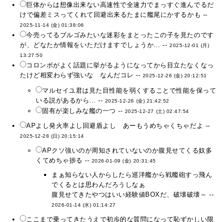
巨体からは想像出来ない高速性で全速力でまっすぐ進んでるだ
けで偏差ミスってくれて回避出来るたまに艦尾にかするかも --
2025-11-14 (金) 01:38:06
今売ってるブルゴみたいな迷彩をまとったこの子を見たのです
が、どなたか情報をいただけますでしょうか… --
2025-12-01 (月)
13:27:50
コロンボがよく話題に挙がるようになってから目立たなくなっ
たけど相変わらず強いな なんだコレ --
2025-12-26 (金) 20:12:51
マルセイユ君は見た目性能を弱くすることで性能を保って
いる説があるから... --
2025-12-26 (金) 21:42:52
固有が楽しみな艦の一つ --
2025-12-27 (土) 02:47:54
APよし発火率よし回避盾よし あーもうめちゃくちゃだよ --
2025-12-28 (日) 20:15:14
APクソ強いのが周知されていないのか腹見せてくる奴多
くてめちゃ捗る --
2026-01-09 (金) 20:31:45
まぁ知らない人からしたら巡洋艦から戦艦砲すっ飛ん
でくるとは思わんだろうしなぁ
腹見せてきたやつはいい経験値BOXだ、破壊破壊～ --
2026-01-14 (水) 01:14:27
ここまで乗ってきたうえで初歩的な質問になって恥ずかしい限