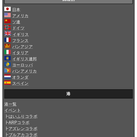
日本
アメリカ
ソ連
ドイツ
イギリス
フランス
パンアジア
イタリア
イギリス連邦
ヨーロッパ
パンアメリカ
オランダ
スペイン
港
港一覧
イベント
┣
はいふりコラボ
┣
ARPコラボ
┣
アズレンコラボ
┣
ブルアカコラボ