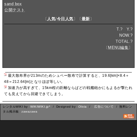
sand box
公開テスト
〔
人気
/
今日人気
〕〔
最新
〕
T.
?
Y.
?
NOW.
?
TOTAL.
?
〔
MENU編集
〕
*1
最大散布界が213mのためシュペー散布で計算すると、19.6[km]×8.4＋
48＝212.64[m]となりほぼ等しい。
*2
加速力が高すぎて、15km程の距離ならばどの戦艦砲かにもよるが撃たれ
ても見えてから回避できてしまう。
レンタルWIKI by
WIKIWIKI.jp*
/ Designed by
Olivia
/
広告について
/ 無料レン
タル掲示板
zawazawa