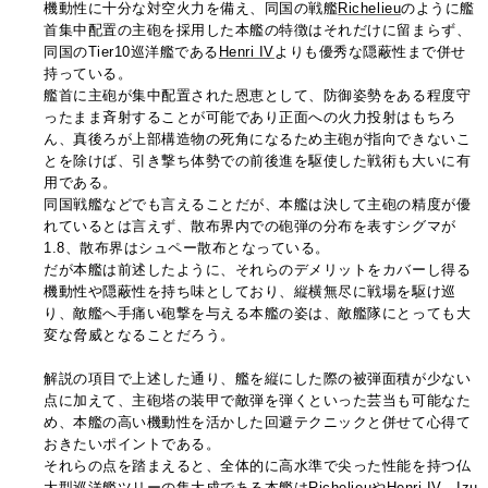
機動性に十分な対空火力を備え、同国の戦艦
Richelieu
のように艦
首集中配置の主砲を採用した本艦の特徴はそれだけに留まらず、
同国のTier10巡洋艦である
Henri IV
よりも優秀な隠蔽性まで併せ
持っている。
艦首に主砲が集中配置された恩恵として、防御姿勢をある程度守
ったまま斉射することが可能であり正面への火力投射はもちろ
ん、真後ろが上部構造物の死角になるため主砲が指向できないこ
とを除けば、引き撃ち体勢での前後進を駆使した戦術も大いに有
用である。
同国戦艦などでも言えることだが、本艦は決して主砲の精度が優
れているとは言えず、散布界内での砲弾の分布を表すシグマが
1.8、散布界はシュペー散布となっている。
だが本艦は前述したように、それらのデメリットをカバーし得る
機動性や隠蔽性を持ち味としており、縦横無尽に戦場を駆け巡
り、敵艦へ手痛い砲撃を与える本艦の姿は、敵艦隊にとっても大
変な脅威となることだろう。
解説の項目で上述した通り、艦を縦にした際の被弾面積が少ない
点に加えて、主砲塔の装甲で敵弾を弾くといった芸当も可能なた
め、本艦の高い機動性を活かした回避テクニックと併せて心得て
おきたいポイントである。
それらの点を踏まえると、全体的に高水準で尖った性能を持つ仏
大型巡洋艦ツリーの集大成である本艦は
Richelieu
や
Henri IV
、
Izu