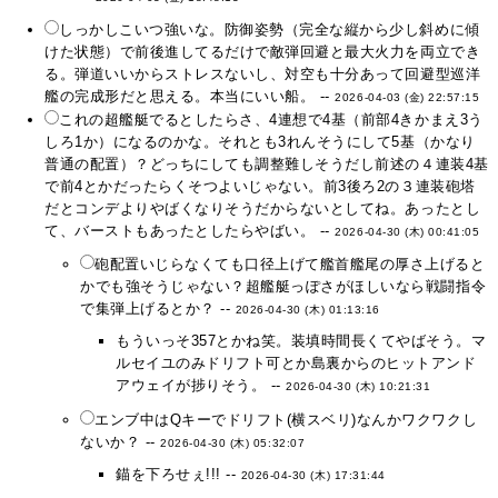
しっかしこいつ強いな。防御姿勢（完全な縦から少し斜めに傾
けた状態）で前後進してるだけで敵弾回避と最大火力を両立でき
る。弾道いいからストレスないし、対空も十分あって回避型巡洋
艦の完成形だと思える。本当にいい船。 --
2026-04-03 (金) 22:57:15
これの超艦艇でるとしたらさ、4連想で4基（前部4きかまえ3う
しろ1か）になるのかな。それとも3れんそうにして5基（かなり
普通の配置）？どっちにしても調整難しそうだし前述の４連装4基
で前4とかだったらくそつよいじゃない。前3後ろ2の３連装砲塔
だとコンデよりやばくなりそうだからないとしてね。あったとし
て、バーストもあったとしたらやばい。 --
2026-04-30 (木) 00:41:05
砲配置いじらなくても口径上げて艦首艦尾の厚さ上げると
かでも強そうじゃない？超艦艇っぽさがほしいなら戦闘指令
で集弾上げるとか？ --
2026-04-30 (木) 01:13:16
もういっそ357とかね笑。装填時間長くてやばそう。マ
ルセイユのみドリフト可とか島裏からのヒットアンド
アウェイが捗りそう。 --
2026-04-30 (木) 10:21:31
エンブ中はQキーでドリフト(横スベリ)なんかワクワクし
ないか？ --
2026-04-30 (木) 05:32:07
錨を下ろせぇ!!! --
2026-04-30 (木) 17:31:44