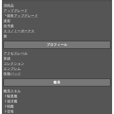
消耗品
アップグレード
┗
固有アップグレード
迷彩
信号旗
エコノミーボーナス
旗
プロフィール
アクセスレベル
実績
コレクション
エンブレム
技能バッジ
艦長
艦長スキル
┣
駆逐艦
┣
巡洋艦
┣
戦艦
┣
空母