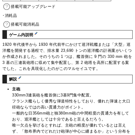
搭載可能アップグレード
･消耗品
搭載可能消耗品
ゲーム内説明
1920 年代後半から 1930 年代前半にかけて巡洋戦艦または「大型」巡
洋艦を開発する過程で、排水量 23,690 トンの巡洋艦の計画案がいくつ
か作成されました。そのうちの 1 つは、艦首側に 9 門の 330 mm 砲を
3 基の三連装砲塔に収めて集中配置し、第 2 砲塔を高所に配置する案
でした。これを具現化したのがこのマルセイユです。
解説
主砲
330mm3連装砲を艦首側に3基9門集中配置。
フランス艦らしく優秀な弾道特性をしており、優れた弾速と大口
径砲ならではの高い貫通力がポイント。
一般的な日356mm砲と独380mm砲の中間程度の貫通力を有して
おり、巡洋艦としては十分であると言えるだろう。
唯一欠点を挙げるとすれば、主砲の精度が優れているとは言え
ず、「散布界内でどれだけ砲弾が中心に纏まるか」という分布を