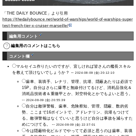
「THE DAILY BOUNCE」より引用
https://thedailybounce.net/world-of-warships/world-of-warships-super
test-french-tier-x-cruiser-marseille/
編集用コメント
編集用のコメントはこちら
コメント欄
マルセイユ作りたいのですが、宜しければ皆さんの艦長スキル
を教えて頂けないでしょうか？ --
2024-08-09 (金) 20:12:10
歯車、装填手、レナリ、管理、抗堪、隠蔽あたりは必須で
15P。自分はさらに爆専と無線付けてるけど、消耗品強化＆
消耗品技術者＆重徹甲とか、対空特化とかでもよいと思う。
--
2024-08-09 (金) 20:55:39
自分は敵弾警報、歯車、危険察知、管理、隠蔽、数的劣
勢、ここまで16ポイントで、アドレナリン、抗堪もつけて
る。敵弾警報はなくていいと思うけど自分は事故を減らすた
めにつけてる。 --
2024-08-09 (金) 22:37:01
今は隠蔽特化ビルドでやってて必須と思うのは歯車、装填