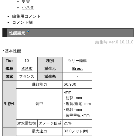
史実
小ネタ
編集用コメント
コメント欄
性能諸元
編集時 ver.0.10.11.0
･基本性能
Tier
10
種別
ツリー艦艇
艦種
巡洋艦
派生元
Brest
国家
フランス
派生先
-
継戦能力
66,900
-mm
･防郭 -mm
生存性
装甲
･艦首/艦尾 -mm
･砲郭 -mm
･装甲甲板 -mm
対水雷防御
ダメージ低減
25%
最大速力
33.0ノット[kt]