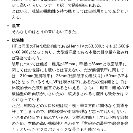
少し高いくらい。ソナーと択一で防御砲火もある。
とはいえ、後述の機動性を持つ艦としては自衛用として充分とい
える。
魚雷
そんなものはとうの昔においてきた。
抗堪性
HPは同国のTier10巡洋艦である
Henri IV
の53,300よりも13,600多
い66,900となっており、大型巡洋艦である本艦の排水量を鑑みれ
ば妥当であろう。
装甲については艦首・艦尾が25mm、甲板は36mmと表面装甲に
関してはお世辞にも硬いとは言えない。だが舷側装甲に関して
は、210mm(砲郭装甲)＋25mm(砲郭装甲の裏張り)＋50mm(VP本
体)となっているうえにVPは喫水線下にあるため巡洋艦としては
比較的優れた装甲配置であるといえる。さらに、艦首・艦尾のVP
横隔壁の断面積が小さいため、縦抜きされる可能性も幾分かはマ
シになっている。
ただ、戦艦などの大口径砲は縦・横・垂直方向に関係なく貫通を
許してしまうので。防御姿勢や射線管理など怠ってはいけない。
小ネタの項目でも触れているが、大型巡洋艦としては小柄な部類
のため、本艦の高い機動性と合わせて「主砲塔の装甲で敵弾を弾
く」といったアクロバティックな芸当も可能だろう。