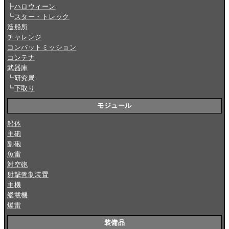
┣
ハロウィーン
┗
スター・トレック
造船所
チャレンジ
コンバットミッション
コンテナ
武器庫
┗
研究局
┗
下取り
モジュール
船体
主砲
副砲
魚雷
対空砲
射撃管制装置
主機
艦載機
爆雷
装備品