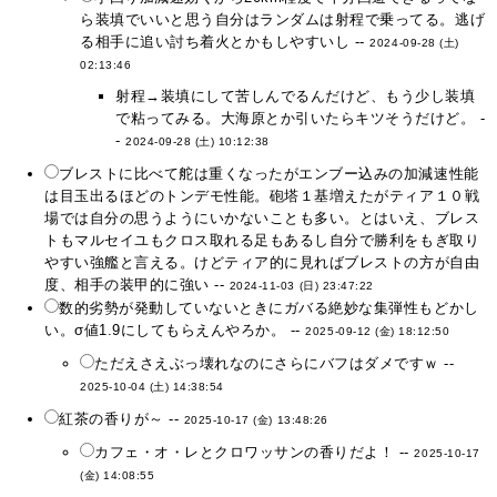
ら装填でいいと思う自分はランダムは射程で乗ってる。逃げ
る相手に追い討ち着火とかもしやすいし --
2024-09-28 (土)
02:13:46
射程→装填にして苦しんでるんだけど、もう少し装填
で粘ってみる。大海原とか引いたらキツそうだけど。 -
-
2024-09-28 (土) 10:12:38
ブレストに比べて舵は重くなったがエンブー込みの加減速性能
は目玉出るほどのトンデモ性能。砲塔１基増えたがティア１０戦
場では自分の思うようにいかないことも多い。とはいえ、ブレス
トもマルセイユもクロス取れる足もあるし自分で勝利をもぎ取り
やすい強艦と言える。けどティア的に見ればブレストの方が自由
度、相手の装甲的に強い --
2024-11-03 (日) 23:47:22
数的劣勢が発動していないときにガバる絶妙な集弾性もどかし
い。σ値1.9にしてもらえんやろか。 --
2025-09-12 (金) 18:12:50
ただえさえぶっ壊れなのにさらにバフはダメですｗ --
2025-10-04 (土) 14:38:54
紅茶の香りが～ --
2025-10-17 (金) 13:48:26
カフェ・オ・レとクロワッサンの香りだよ！ --
2025-10-17
(金) 14:08:55