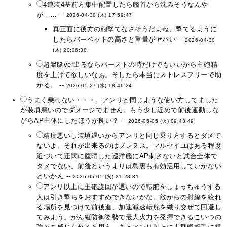
4連装4基前方集中配置したら艦首から沈みそうなんや
が…… --
2026-04-30 (木) 17:59:47
真正面に後方の砲撃てなさそうだよね、撃てるように
したらバーベットの高さと重量がヤバい --
2026-04-30
(木) 20:36:38
超艦艇ver出るならバーストの時だけでもいいから主砲精
度を上げて欲しいなぁ。そしたら本当にストレスフリーで助
かる。 --
2026-05-27 (水) 18:46:24
うまく乗れない・・・。アンリと同じような使い方してました
が装填悪いのでダメージでません。もう少し近めで前後運動しな
がらAP主体にしたほうが良い？ --
2026-05-05 (火) 09:43:49
精度悪いし装填遅いからアンリと同じ乗り方するとダメで
ないよ。それが出来るのはブレヌス。マルセイユはある程度
近づいて迂闊に腹晒した巡洋艦にAP刺さないと試合全体で
ダメでない。前後というよりは島裏も有効活用していかない
といかん --
2026-05-05 (火) 21:28:31
アンリ以上に主砲旋回が遅いので転舵をしょっちゅうする
人は引き撃ちをおすすめできないかな。敵からの射線を絞れ
る場所を見つけて前後進、加速減速転舵を織り交ぜて回避し
てみよう。がん縦防御姿勢で最大火力を発揮できるこいつの