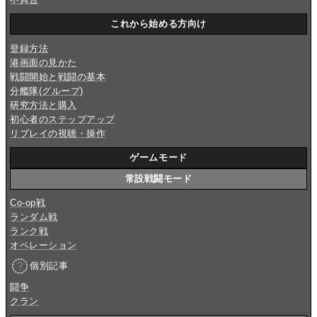
これから始める方向け
登録方法
港画面の見かた
戦闘開始と戦闘の基本
分艦隊(グループ)
研究方法と購入
初心者のステップアップ
リプレイの視聴・操作
ゲームモード
常設戦闘モード
Co-op戦
ランダム戦
ランク戦
オペレーション
個別記事
闘争
クラン