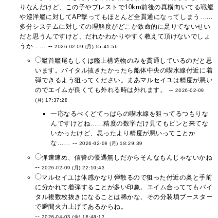
りなんだけど、この子やブレストで10km前後の真横向いてる戦艦
や巡洋艦に対してAP撃ってもほとんど全貫通になってしまう……
多分システムに対しての理解度がどこか致命的に足りてないせい
だと思うんですけど、だれかわかりやすく教えて頂けないでしょ
うか…… --
2026-02-09 (月) 15:41:56
艦首艦尾もしくは艦上構造物のみを貫通しているのだと思
います。バイタル抜きたかったら船体中央の喫水線付近に着
弾できるよう狙ってください。まあマルセイユは精度が悪い
のでエイムが良くても外れる時は外れます。 --
2026-02-09
(月) 17:37:28
一応なるべくどてっぱらの喫水線を狙ってるつもりな
んですけどね……精度の数字だけ見てもピンと来てな
いかったけど、思ったより精度が悪いってことか
な…… --
2026-02-09 (月) 18:29:39
弾速速め、信管の優遇無しだからそんなもんじゃないかね
--
2026-02-09 (月) 22:10:43
マルセイユは体感かなり弾散るので狙った付近の奥と手前
に分かれて着弾することが多い印象。エイム合っててもバイ
タル複数枚抜きになることは稀かな。その分装填ブースター
で瞬間火力上げてあるからね。
--
2026-04-03 (金) 18:48:13