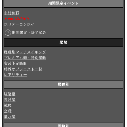
期間限定イベント
非対称戦
▼ver.15.7から
ホリデーコンボイ
期間限定・終了済み
艦船
艦種別マッチメイキング
プレミアム艦・特別艦艇
実装予定艦艇
特殊オブジェクト一覧
レアリティー
艦種別
駆逐艦
巡洋艦
戦艦
空母
潜水艦
国籍別