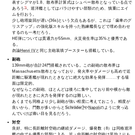
表すシグマが1.8、散布界計算式はシュペー散布となっている点で
*1
あろう
。巡洋艦としてはバラけやすい部類のため、慎重にエイ
ムを行おう。
少し砲塔旋回が遅い(36s)という欠点もあるが、これは「歯車のグ
リスアップ」の強化版スキルを持った熟練艦長などで埋め合わせ
するのも一考だろう。
HE弾については貫通力が55mm、火災発生率は35%と優秀であ
る。
勿論
Henri IV
と同じ主砲装填ブースターも搭載している。
副砲
139mm砲が合計24門搭載されている。この副砲の散布界は
Massachusetts散布となっており、発火率やダメージも高めで近
距離に駆逐艦が現れたときなどに絶大な効果を発揮........する場
面は限定的。
なぜならこの副砲、ほとんどは後ろに集中しており前や横から敵
が現れたときに火力を発揮するのは難しい。
あくまでも同格より少し副砲が強い程度に考えておこう。精度が
良いから、門数が多いからと
Schröder
?
や
Napoli
のように突っ込
んでいけば痛い目を見るだろう。
対空
良好。特に長距離対空砲の継続ダメージ、爆発数（8）は同格巡洋
艦の中でも優秀な部類に入る。近・中距離の対空砲は平均よりも