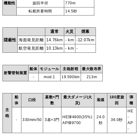
機動性
旋回半径
770m
転舵所要時間
14.5秒
通常
火災
煙幕
隠蔽性
海面発見距離
14.76km
- km
-12.07km
航空発見距離
10.13km
- km
-
船体
モジュール
主砲射程
最大散布界
射撃管制装置
-
mod.1
19.590km
213m
船
基数×門
最大ダメージ(火
180度旋
弾
口径
装填
体
数
災)
回
種
主
HE
砲
HE弾4800(35%)
24.0
-
-
330mm/50
3基×3門
36.0秒
AP弾9700
秒
AP
-