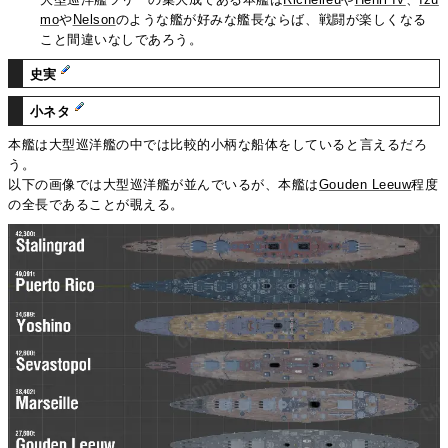
mo
や
Nelson
のような艦が好みな艦長ならば、戦闘が楽しくなる
こと間違いなしであろう。
史実
小ネタ
本艦は大型巡洋艦の中では比較的小柄な船体をしていると言えるだろ
う。
以下の画像では大型巡洋艦が並んでいるが、本艦は
Gouden Leeuw
程度
の全長であることが覗える。