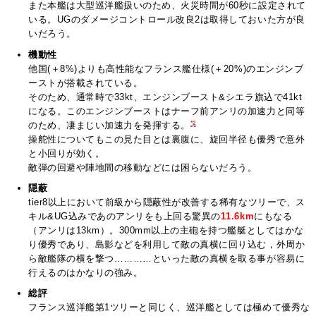
また本艦は大型巡洋艦扱いのため、火災時間が60秒に設定されて
いる。UGのダメージコントロール改良2は取得しておいた方が良
いだろう。
機動性
他国(＋8%)よりも高性能なフランス艦仕様(＋20%)のエンジンブ
ーストが搭載されている。
そのため、通常時で33kt、エンジンブースト&シエラ旗込で41kt
になる。このエンジンブーストはナーフ前アンリの加速力と同等
*2
のため、凄まじい加速力を発揮する。
操舵性についてもこの見た目とは裏腹に、旋回半径も優秀で意外
と小回りが効く。
敵弾の回避や陣地間の移動などには困らないだろう。
隠蔽
tier8以上において前級から隠蔽性が改善する稀有なツリーで、ス
キル&UG込みであのアンリをも上回る驚異の
11.6km
にもなる
（アンリは13km）。300mm以上の主砲を持つ艦艇としてはかな
り優秀であり、島影などを利用して敵の真横に回り込む，外周か
ら敵艦隊の横を撃つ…………といった敵の真横を取る事が容易に
行えるのはかなりの強み。
総評
フランス巡洋艦第1ツリーと同じく、巡洋艦としては極めて優秀な