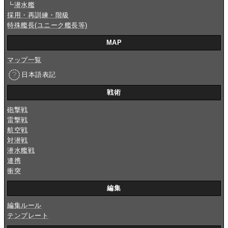
┗
潜水艦
採用・再訓練・階級
特殊艦長(ユニーク艦長等)
MAP
マップ一覧
日本語表記
戦術
砲撃戦
雷撃戦
航空戦
対潜戦
潜水艦戦
連携
衝突
編集
編集ルール
テンプレート