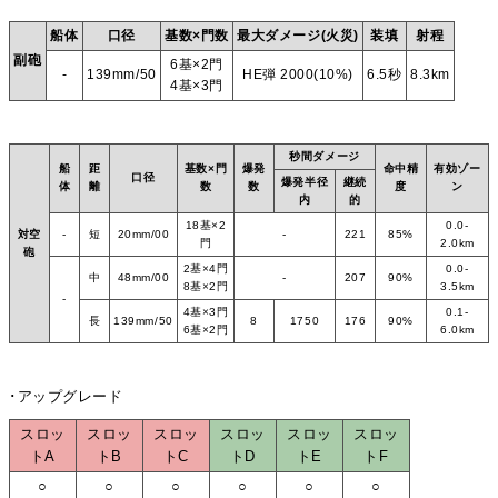
船体
口径
基数×門数
最大ダメージ(火災)
装填
射程
副砲
6基×2門
-
139mm/50
HE弾 2000(10%)
6.5秒
8.3km
4基×3門
秒間ダメージ
船
距
基数×門
爆発
命中精
有効ゾー
口径
爆発半径
継続
体
離
数
数
度
ン
内
的
18基×2
0.0-
対空
-
短
20mm/00
-
221
85%
門
2.0km
砲
2基×4門
0.0-
中
48mm/00
-
207
90%
8基×2門
3.5km
-
4基×3門
0.1-
長
139mm/50
8
1750
176
90%
6基×2門
6.0km
･アップグレード
スロッ
スロッ
スロッ
スロッ
スロッ
スロッ
トA
トB
トC
トD
トE
トF
○
○
○
○
○
○