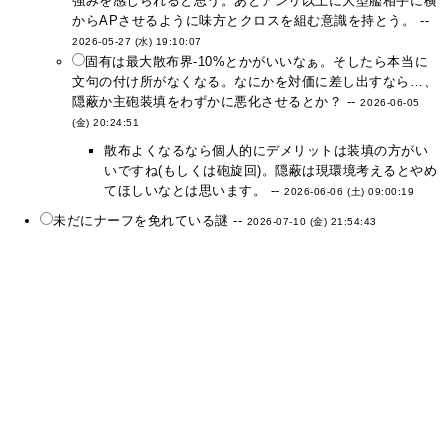
強みを感じられると思う。あとアンリ以上に大型艦相手に横
からAPさせるように味方とクロスを組む意識を持とう。 --
2026-05-27 (水) 19:10:07
固有は最大散布界-10%とかがいいなぁ。そしたら本当に
文句の付け所がなくなる。なにかを対価に差し出すなら…、
隠蔽か主砲装填をわずかに悪化させるとか？ --
2026-06-05
(金) 20:24:51
散布よくなるなら個人的にデメリットは装填の方がい
いですね(もしくは砲旋回)。隠蔽は現環境考えるとやめ
てほしいなとは思います。 --
2026-06-06 (土) 09:00:19
未だにナーフを免れている謎 --
2026-07-10 (金) 21:54:43