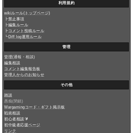
利用規約
wikiルール(トップページ)
┣
禁止事項
┣
編集ルール
┣
コメント投稿ルール
┗
Diff log運用ルール
管理
管理
(通報・相談)
編集相談
コメント編集報告板
管理人からのお知らせ
その他
雑談
愚痴(閉鎖)
Wargamingコード・ギフト掲示板
戦術相談
初心者相談
🔰
初中級者応援ページ
リンク