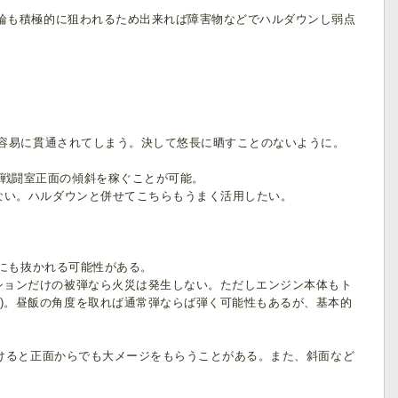
輪も積極的に狙われるため出来れば障害物などでハルダウンし弱点
には容易に貫通されてしまう。決して悠長に晒すことのないように。
戦闘室正面の傾斜を稼ぐことが可能。
ない。ハルダウンと併せてこちらもうまく活用したい。
8にも抜かれる可能性がある。
ションだけの被弾なら火災は発生しない。ただしエンジン本体もト
)。昼飯の角度を取れば通常弾ならば弾く可能性もあるが、基本的
受けると正面からでも大メージをもらうことがある。また、斜面など