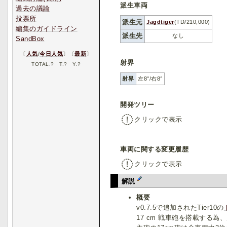
派生車両
過去の議論
投票所
派生元
Jagdtiger
(TD/210,000)
編集のガイドライン
派生先
なし
SandBox
〔
人気
/
今日人気
〕〔
最新
〕
射界
TOTAL.
?
T.
?
Y.
?
射界
左8°/右8°
開発ツリー
クリックで表示
車両に関する変更履歴
クリックで表示
解説
概要
v0.7.5で追加されたTier10の
17 cm 戦車砲を搭載する為、