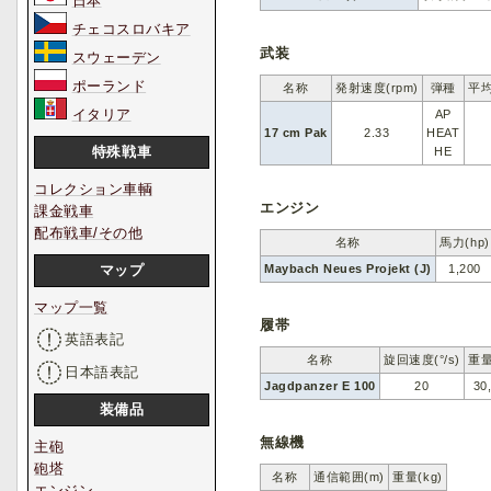
日本
チェコスロバキア
武装
スウェーデン
ポーランド
名称
発射速度(rpm)
弾種
平均
イタリア
AP
17 cm Pak
2.33
HEAT
特殊戦車
HE
コレクション車輌
エンジン
課金戦車
配布戦車/その他
名称
馬力(hp)
Maybach Neues Projekt (J)
1,200
マップ
マップ一覧
履帯
英語表記
名称
旋回速度(°/s)
重量
日本語表記
Jagdpanzer E 100
20
30
装備品
無線機
主砲
砲塔
名称
通信範囲(m)
重量(kg)
エンジン