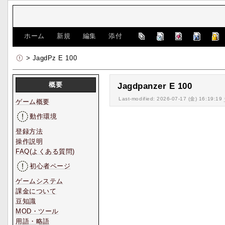
[
ホーム
|
新規
|
編集
|
添付
]
> JagdPz E 100
概要
Jagdpanzer E 100
Last-modified: 2026-07-17 (金) 16:19:19
ゲーム概要
動作環境
登録方法
操作説明
FAQ(よくある質問)
初心者ページ
ゲームシステム
課金について
豆知識
MOD・ツール
用語・略語