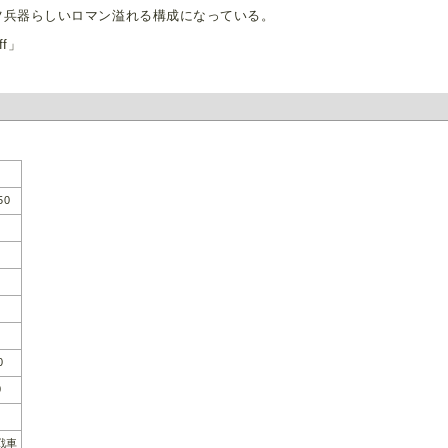
ツ兵器らしいロマン溢れる構成になっている。
ff」
50
0
0
戦車