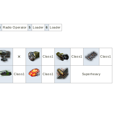
4
Radio Operator
5
Loader
6
Loader
×
Class1
Class1
Class1
Class1
Class1
Superheavy