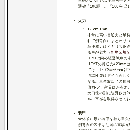
主砲の17cm砲は全車両中3
通称「100駆」。「100突(
火力
17 cm Pak
非常に高い貫通力と単
れて側背面にまとわり
単発威力はイギリス駆
る事が魅力（
新型装填
DPMは同格駆逐戦車の
HEATの貫通力420
ては、170/3≒56
照準性能はドイツらし
なる。車体旋回時の拡
俯角-6°、射界は左右
大口径の割に装弾数は2
ルの直感を取得させて
装甲
全体的に厚い装甲を持ち耐久
側背面の装甲は他国の重駆逐