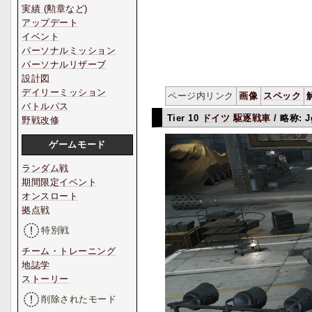
実績 (勲章など)
アップデート
イベント
パーソナルミッション
パーソナルリザーブ
設計図
デイリーミッション
ページ内リンク
画像
スペック
バトルパス
Tier 10
ドイツ
駆逐戦車
/ 略称: 
野戦改修
ゲームモード
ランダム戦
期間限定イベント
オンスロート
拠点戦
特別戦
チーム・トレーニング
地誌学
ストーリー
削除されたモード