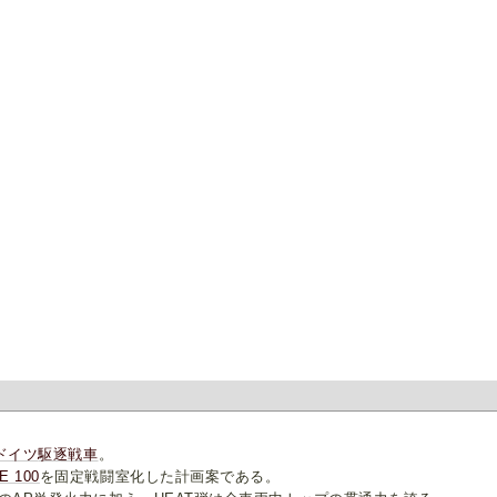
ドイツ
駆逐戦車
。
E 100
を固定戦闘室化した計画案である。