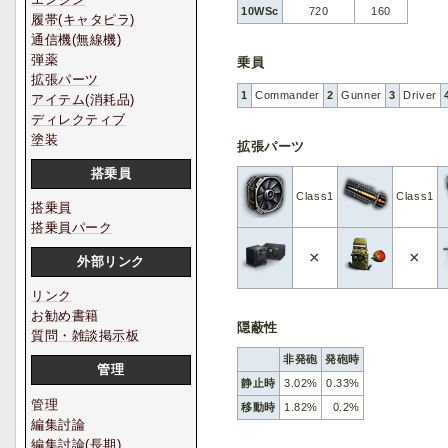
10WSc
720
160
履帯(キャタピラ)
通信機(無線機)
弾薬
乗員
拡張パーツ
1
Commander
2
Gunner
3
Driver
アイテム(消耗品)
ディレクティブ
塗装
拡張パーツ
搭乗員
Class1
Class1
搭乗員
搭乗員パーク
×
×
外部リンク
リンク
お勧め書籍
隠蔽性
質問・雑談掲示板
非発砲
発砲時
管理
静止時
3.02%
0.33%
管理
移動時
1.82%
0.2%
編集討論
編集討論(長期)