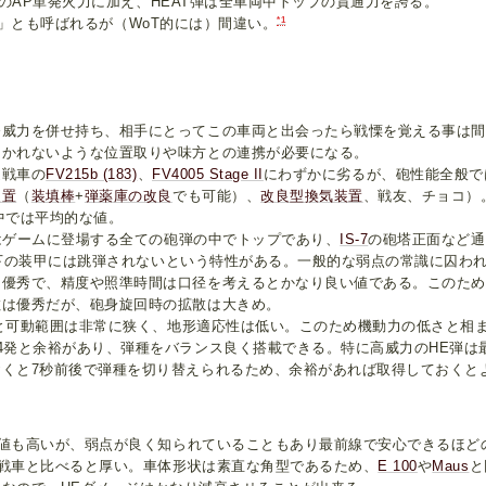
位のAP単発火力に加え、HEAT弾は全車両中トップの貫通力を誇る。
*1
凸)」とも呼ばれるが（WoT的には）間違い。
発威力を併せ持ち、相手にとってこの車両と出会ったら戦慄を覚える事は間
つかれないような位置取りや味方との連携が必要になる。
逐戦車の
FV215b (183)
、
FV4005 Stage II
にわずかに劣るが、砲性能全般で
装置
（
装填棒
+
弾薬庫の改良
でも可能）、
改良型換気装置
、戦友、チョコ）
中では平均的な値。
mmはゲームに登場する全ての砲弾の中でトップであり、
IS-7
の砲塔正面など通
mm以下の装甲には跳弾されないという特性がある。一般的な弱点の常識に囚
く優秀で、精度や照準時間は口径を考えるとかなり良い値である。このため
散は優秀だが、砲身旋回時の拡散は大きめ。
8°と可動範囲は非常に狭く、地形適応性は低い。このため機動力の低さと
4発と余裕があり、弾種をバランス良く搭載できる。特に高威力のHE弾は
おくと7秒前後で弾種を切り替えられるため、余裕があれば取得しておくと
値も高いが、弱点が良く知られていることもあり最前線で安心できるほど
戦車と比べると厚い。車体形状は素直な角型であるため、
E 100
や
Maus
と