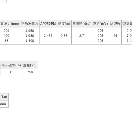
貫通力(mm)
平均攻撃力
AP弾DPM
精度(m)
照準時間(s)
弾速(m/s)
総弾数
弾薬費
299
1,050
925
2,2
420
1,050
2,451
0.35
2.7
925
24
7,2
85
1,400
925
1,4
引火確率(%)
重量(kg)
15
750
(kg)
,000