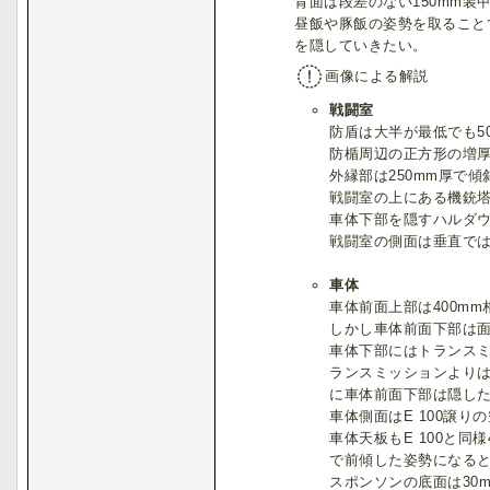
背面は段差のない150mm
昼飯や豚飯の姿勢を取ること
を隠していきたい。
画像による解説
戦闘室
防盾は大半が最低でも5
防楯周辺の正方形の増厚
外縁部は250mm厚で
戦闘室の上にある機銃塔は
車体下部を隠すハルダ
戦闘室の側面は垂直では
車体
車体前面上部は400m
しかし車体前面下部は面
車体下部にはトランス
ランスミッションより
に車体前面下部は隠し
車体側面はE 100譲
車体天板もE 100と
で前傾した姿勢になる
スポンソンの底面は30