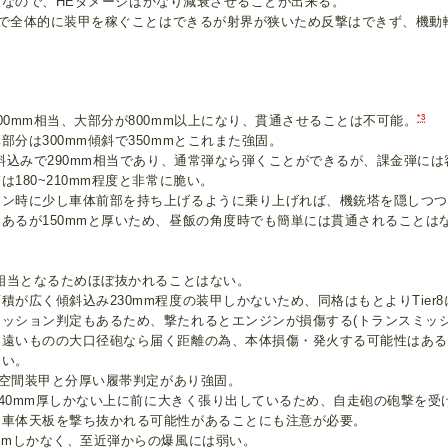
装甲なので、HEダメージはかなり減衰させることが出来る。
で全体的に装甲を稼ぐことはできるが射界が狭いため反撃はできず、機動
*3
00mm相当、大部分が800mm以上になり、貫通させることは不可能。
部分は300mm傾斜で350mmとこれまた強固。
傾斜込みで290mm相当であり、通常弾なら弾くことができるが、課金弾
180~210mm程度と非常に脆い。
ウン時に少し車体前部を持ち上げるように乗り上げれば、機銃塔を隠しつつ
あるが150mmと厚いため、昼飯の角度時でも簡単には貫通されることは
m相当となるためほぼ抜かれることはない。
積が広く傾斜込み230mm程度の装甲しかないため、同格はもとよりTier
ミッション判定もあるため、撃たれるとエンジンが損傷する(トランスミッ
は遠いものの大口径砲なら届く距離の為、本体損傷・発火する可能性はある
たい。
りの空間装甲と分厚い履帯判定があり強固。
同様40mm厚しかない上に前に大きく張り出しているため、自走砲の砲撃を
と車体天板を撃ち抜かれる可能性があることにも注意が必要。
mmしかなく、至近弾からの爆風には弱い。