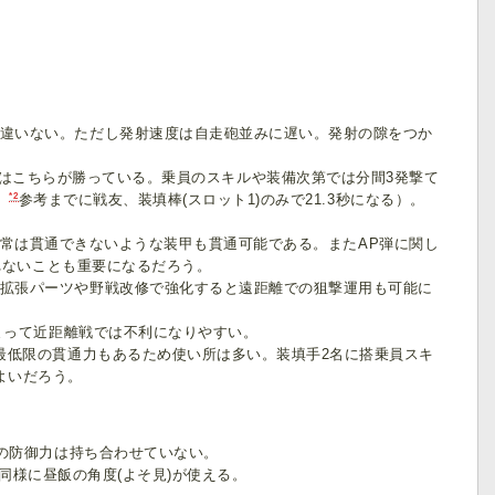
違いない。ただし発射速度は自走砲並みに遅い。発射の隙をつか
はこちらが勝っている。乗員のスキルや装備次第では分間3発撃て
*2
。
参考までに戦友、装填棒(スロット1)のみで21.3秒になる）。
常は貫通できないような装甲も貫通可能である。またAP弾に関し
われないことも重要になるだろう。
拡張パーツや野戦改修で強化すると遠距離での狙撃運用も可能に
相まって近距離戦では不利になりやすい。
最低限の貫通力もあるため使い所は多い。装填手2名に搭乗員スキ
よいだろう。
の防御力は持ち合わせていない。
同様に昼飯の角度(よそ見)が使える。