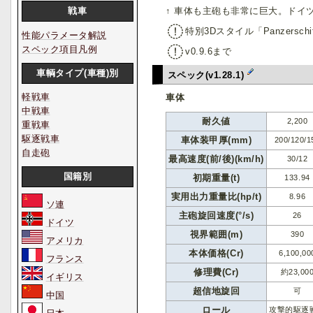
↑ 車体も主砲も非常に巨大。ドイ
戦車
特別3Dスタイル「Panzerschi
性能パラメータ解説
スペック項目凡例
v0.9.6まで
車輌タイプ(車種)別
スペック(v1.28.1)
軽戦車
車体
中戦車
耐久値
2,200
重戦車
駆逐戦車
車体装甲厚(mm)
200/120/1
自走砲
最高速度(前/後)(km/h)
30/12
国籍別
初期重量(t)
133.94
実用出力重量比(hp/t)
8.96
ソ連
主砲旋回速度(°/s)
26
ドイツ
視界範囲(m)
390
アメリカ
本体価格(Cr)
6,100,00
フランス
修理費(Cr)
約23,00
イギリス
超信地旋回
可
中国
ロール
攻撃的駆逐