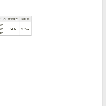
(Cr)
重量(kg)
俯仰角
00
00
7,680
-6°/+17°
30