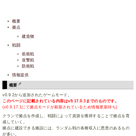
概要
拠点
建造物
戦闘
前衛戦
攻撃戦
防衛戦
情報提供
概要
v0.9.2から追加されたゲームモード。
このページに記載されている内容はv9.17.0.3までのものです。
(v0.9.17.1にて拠点モードが刷新されているため情報更新待ち)
クランで拠点を作成し、戦闘によって資源を獲得することで拠点を育
成していく。
拠点に建設できる施設には、ランダム戦の各種収入に恩恵のあるもの
が多い。