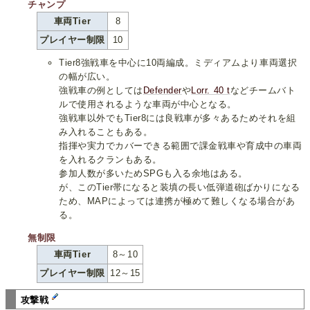
チャンプ
車両Tier
8
プレイヤー制限
10
Tier8強戦車を中心に10両編成。ミディアムより車両選択
の幅が広い。
強戦車の例としては
Defender
や
Lorr. 40 t
などチームバト
ルで使用されるような車両が中心となる。
強戦車以外でもTier8には良戦車が多々あるためそれを組
み入れることもある。
指揮や実力でカバーできる範囲で課金戦車や育成中の車両
を入れるクランもある。
参加人数が多いためSPGも入る余地はある。
が、このTier帯になると装填の長い低弾道砲ばかりになる
ため、MAPによっては連携が極めて難しくなる場合があ
る。
無制限
車両Tier
8～10
プレイヤー制限
12～15
攻撃戦