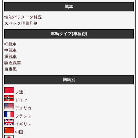
戦車
性能パラメータ解説
スペック項目凡例
車輌タイプ(車種)別
軽戦車
中戦車
重戦車
駆逐戦車
自走砲
国籍別
ソ連
ドイツ
アメリカ
フランス
イギリス
中国