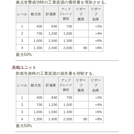
拠点攻撃成功時の工業資源の獲得量を増加させる。
リザー
リザー
アップ
レベル
耐久性
貯蔵庫
グレード
ブ
ブ
費用
費用
効果
1
400
840
700
+2%
2
700
1,200
1,000
+4%
3
1,000
1,560
1,300
+6%
4
1,300
2,400
2,000
80
+8%
最大50%
兵站ユニット
防衛失敗時の工業資源の損失量を抑制する。
リザー
リザー
アップ
レベル
耐久性
貯蔵庫
グレード
ブ
ブ
費用
費用
効果
1
400
840
700
+2%
2
700
1,200
1,000
+4%
3
1,000
1,560
1,300
+6%
4
1,300
2,400
2,000
80
+8%
最大50%