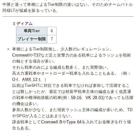
中隊と違って車種によるTier制限の違いはない。そのためチームバトル
同様LTが猛威を振るっている。
ミディアム
車両Tier
6
プレイヤー制限
7
車種によるTier制限無し、少人数のレギュレーション。
Cromwell
や
T37
など足と攻撃力のある戦車によるラッシュを戦術
の軸とする場合が多い。
それら戦車のみによる編成も数多く、また実際強い。
高火力重戦車やオートローダー戦車を入れることもある。（例：
O-I
、
AMX 12 t
、）
以前はTier6HTに対抗できる戦車でなければ参加して活躍するこ
とは難しかったが、最近では軽装甲戦車主体の編成も多く低貫通
の戦車や榴弾砲搭載の戦車(例：
59-16
、
VK 28.01
)であっても活躍
の機会は多い。
参加人数が少なく、また現状ラッシュ主体の編成が多いため、TD
やSPGが入ることはあまりない。
課金戦車として
Cromwell B
や
Type 64
を入れてお金稼ぎを行う場
合もある。