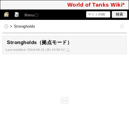
World of Tanks Wiki*
Menu
> Strongholds
Strongholds（拠点モード）
Last-modified: 2019-09-23 (月) 19:58:52