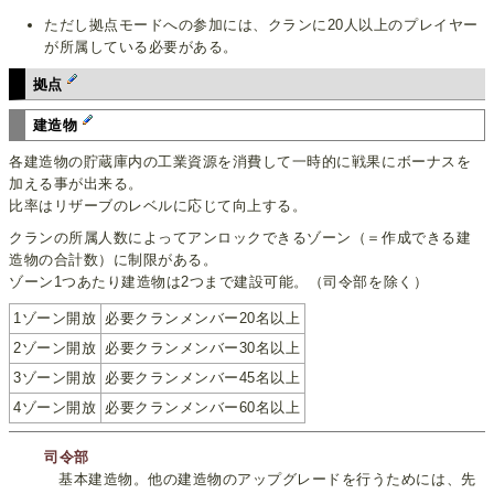
ただし拠点モードへの参加には、クランに20人以上のプレイヤー
が所属している必要がある。
拠点
建造物
各建造物の貯蔵庫内の工業資源を消費して一時的に戦果にボーナスを
加える事が出来る。
比率はリザーブのレベルに応じて向上する。
クランの所属人数によってアンロックできるゾーン（＝作成できる建
造物の合計数）に制限がある。
ゾーン1つあたり建造物は2つまで建設可能。（司令部を除く）
1ゾーン開放
必要クランメンバー20名以上
2ゾーン開放
必要クランメンバー30名以上
3ゾーン開放
必要クランメンバー45名以上
4ゾーン開放
必要クランメンバー60名以上
司令部
基本建造物。他の建造物のアップグレードを行うためには、先