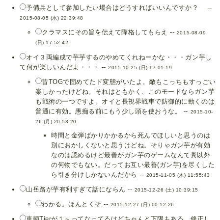
予備兵として参加したい場合はどうすればいいんですか？ --
2015-08-05 (水) 22:39:48
クラマスにその旨を伝えて降格してもらえ --
2015-08-09
(日) 17:52:42
オイ３両編成で芋芋するのやめてくれねーかな・・・ガン芋し
て何が楽しいんだよ・・・ --
2015-10-25 (日) 17:01:19
昔TOGで固めてたド変態がいたよ。敵もこっちもすっごい
楽しかったけどね。それはともかく、このモードならガン芋
も戦術の一つですよ。オイと長視界戦車で防御的に動くのは
普通に有効。愚痴る前にもう少し頭を使おうな。 --
2015-10-
26 (月) 20:53:20
時間と金弾ばかりかかるから死んでほしいと思うのは
別におかしくないと思うけどね。そりゃガン芋が有効
なのは認めるけど最善がガン芋のゲームなんて糞以外
の何物でもない。だってお互い最善(ガン芋)を尽くした
ら引き分けしかないんだから --
2015-11-05 (木) 11:55:43
山岳路が芋有利すぎて話にならん --
2015-12-26 (土) 10:39:15
わかる。ほんとくそ --
2015-12-27 (日) 00:12:26
車輌Tierが１～ってなってるけどちゃんと下限もある。修正し