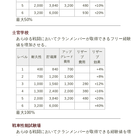
5
2,000
3,840
3,200
480
+10%
6
3,200
6,000
930
+20%
最大50%
士官学校
あらゆる戦闘においてクランメンバーが取得できるフリー経験
値を増加させる。
リザー
リザー
アップ
レベル
耐久性
貯蔵庫
グレード
ブ
ブ
費用
費用
効果
1
400
840
700
+4%
2
700
1,200
1,000
+8%
3
1,000
1,560
1,300
280
+12%
4
1,300
2,400
2,000
380
+16%
5
2,000
3,840
3,200
480
+20%
6
3,200
6,000
+40%
最大100%
戦車性能試験場
あらゆる戦闘においてクランメンバーが取得できる経験値を増