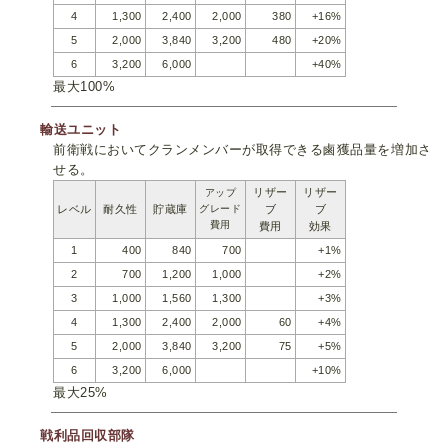
4
1,300
2,400
2,000
380
+16%
5
2,000
3,840
3,200
480
+20%
6
3,200
6,000
+40%
最大100%
輸送ユニット
前衛戦においてクランメンバーが取得できる鹵獲品量を増加さ
せる。
リザー
リザー
アップ
レベル
耐久性
貯蔵庫
グレード
ブ
ブ
費用
費用
効果
1
400
840
700
+1%
2
700
1,200
1,000
+2%
3
1,000
1,560
1,300
+3%
4
1,300
2,400
2,000
60
+4%
5
2,000
3,840
3,200
75
+5%
6
3,200
6,000
+10%
最大25%
戦利品回収部隊