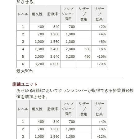
加させる。
リザー
リザー
アップ
レベル
耐久性
貯蔵庫
グレード
ブ
ブ
費用
費用
効果
1
400
840
700
+2%
2
700
1,200
1,000
+4%
3
1,000
1,560
1,300
+6%
4
1,300
2,400
2,000
380
+8%
5
2,000
3,840
3,200
480
+10%
6
3,200
6,000
+20%
最大50%
訓練ユニット
あらゆる戦闘においてクランメンバーが取得できる搭乗員経験
値を増加させる。
リザー
リザー
アップ
レベル
耐久性
貯蔵庫
グレード
ブ
ブ
費用
費用
効果
1
400
840
700
+4%
2
700
1,200
1,000
+8%
3
1,000
1,560
1,300
+12%