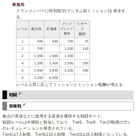
事務局
クランメンバーに特別指示(ランダム戦ミッション)を発令す
る。
リザー
アップ
レベル
耐久性
貯蔵庫
グレード
ブ
費用
費用
1
400
840
700
70
2
700
1,000
140
3
1,000
1,560
1,300
4
1,300
2,400
2,000
280
5
2,000
3,840
3,200
480
6
3,200
6,000
レベル上昇に応じてミッションとミッション報酬が増える。
戦闘
前衛戦
拠点の育成などに使用する資源を獲得する戦闘モード。
戦闘ルールは中隊戦と類似しており、Tier6、Tier8、Tier10制限の3つ
のレギュレーションが用意されている。
Tier6は7人制限、Tier8は10人制限、Tier10は15人制限となっている。