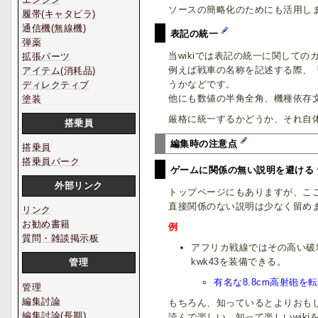
ソースの簡略化のためにも活用し
履帯(キャタピラ)
通信機(無線機)
表記の統一
弾薬
当wikiでは表記の統一に関して
拡張パーツ
例えば戦車の名称を記述する際、「P
アイテム(消耗品)
うかなどです。
ディレクティブ
他にも数値の半角全角、機種依存
塗装
厳格に統一するかどうか、それ自
搭乗員
編集時の注意点
搭乗員
搭乗員パーク
ゲームに関係の無い説明を避ける
外部リンク
トップページにもありますが、ここ
直接関係のない説明は少なく留め
リンク
お勧め書籍
例
質問・雑談掲示板
アフリカ戦線ではその高い破壊
kwk43を装備できる。
管理
有名な8.8cm高射砲を転
管理
編集討論
もちろん、知っているとよりおも
編集討論(長期)
読んで楽しい、知って楽しいwiki