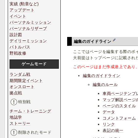
実績 (勲章など)
アップデート
イベント
パーソナルミッション
パーソナルリザーブ
設計図
デイリーミッション
編集のガイドライン
バトルパス
ここではページを編集する際のポ
野戦改修
大前提はトップページに記載され
ゲームモード
このページはまだ作成途上であり
ランダム戦
編集のガイドライン
期間限定イベント
編集のルール
オンスロート
拠点戦
車両ページテンプ
マップ解説ページ
特別戦
ページのスタイル
チーム・トレーニング
データ
地誌学
コメントフォーム
ストーリー
リンク
表記の統一
削除されたモード