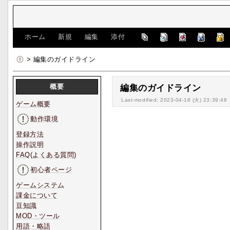
[
ホーム
|
新規
|
編集
|
添付
]
> 編集のガイドライン
概要
編集のガイドライン
Last-modified: 2023-04-18 (火) 23:39:48
ゲーム概要
動作環境
登録方法
操作説明
FAQ(よくある質問)
初心者ページ
ゲームシステム
課金について
豆知識
MOD・ツール
用語・略語