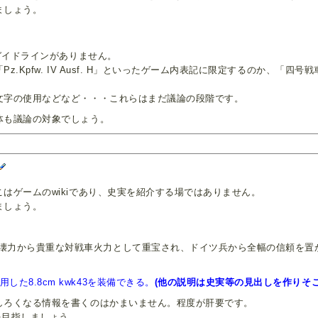
ましょう。
のガイドラインがありません。
z.Kpfw. IV Ausf. H」といったゲーム内表記に限定するのか、
文字の使用などなど・・・これらはまだ議論の段階です。
体も議論の対象でしょう。
はゲームのwikiであり、史実を紹介する場ではありません。
ましょう。
力から貴重な対戦車火力として重宝され、ドイツ兵から全幅の信頼を置かれた8.
用した8.8cm kwk43を装備できる。
(他の説明は史実等の見出しを作りそこ
しろくなる情報を書くのはかまいません。程度が肝要です。
を目指しましょう。