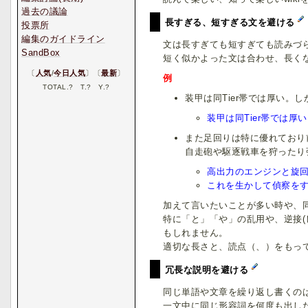
過去の議論
長すぎる、短すぎる文を避ける
投票所
編集のガイドライン
文は長すぎても短すぎても読みづ
SandBox
短く似かよった文は合わせ、長く
〔
人気
/
今日人気
〕〔
最新
〕
例
TOTAL.
?
T.
?
Y.
?
装甲は同Tier帯では厚い。
装甲は同Tier帯では
また足回りは特に優れており
自走砲や駆逐戦車を狩ったり
高出力のエンジンと旋回
これを生かして偵察を
加えて言いたいことが多い時や、
特に「と」「や」の乱用や、逆接(
もしれません。
適切な長さと、読点（、）をもっ
冗長な説明を避ける
同じ単語や文章を繰り返し書くの
一文中に同じ形容詞を何度も出し