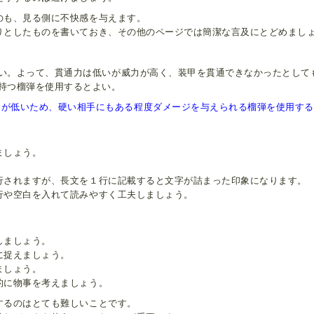
のも、見る側に不快感を与えます。
りとしたものを書いておき、その他のページでは簡潔な言及にとどめまし
い。よって、貫通力は低いが威力が高く、装甲を貫通できなかったとして
持つ榴弾を使用するとよい。
力が低いため、硬い相手にもある程度ダメージを与えられる榴弾を使用する
ましょう。
。
行されますが、長文を１行に記載すると文字が詰まった印象になります。
行や空白を入れて読みやすく工夫しましょう。
しましょう。
に捉えましょう。
ましょう。
的に物事を考えましょう。
するのはとても難しいことです。