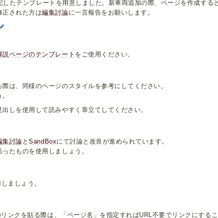
ットを記したテンプレートを用意しました。新車両追加の際、ページを作成す
修正された方は
編集討論
に一言報告をお願いします。
解説ページのテンプレート
をご使用ください。
る際は、同様のページのスタイルを参考にしてください。
う。
見出しを使用して読みやすく章立てしてください。
編集討論
と
SandBox
にて討論と改良が進められています。
沿ったものを使用しましょう。
使用しましょう。
ジのリンクを貼る際は、「ページ名」を指定すればURL不要でリンクにする