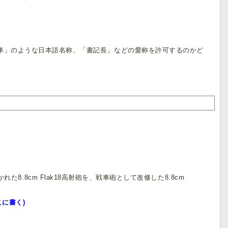
「四号戦車」のような日本語名称、「書記長」などの愛称を許可するのかど
8cm Flak18高射砲を、戦車砲として改修した8.8cm
に書く)