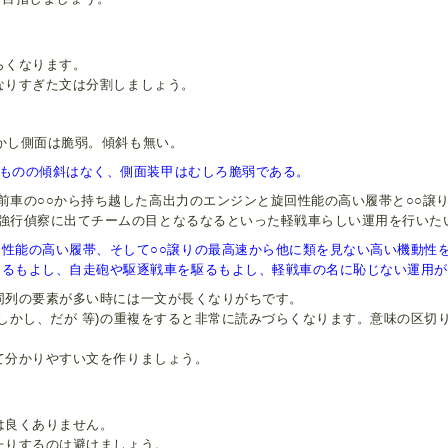
らくなります。
なりすぎた文は分割しましょう。
しかし側面は脆弱。傾斜も無い。
厚いものの傾斜はなく、側面装甲はむしろ脆弱である。
前車の○○から持ち越した高出力のエンジンと旋回性能の高い履帯と○○譲
強行偵察に出てチームの目となるなるといった軽戦車らしい運用を行いた
性能の高い履帯、そして○○譲りの最高速から他に類を見ない高い機動性
するもよし、自走砲や駆逐戦車を駆るもよし、軽戦車の名に恥じない運用が
同列の要素が多い時には一文が長くなりがちです。
しかし、だが 等)の重複をすると非常に読みづらくなります。意味の区
て分かりやすい文を作りましょう。
は良くありません。
たりするのは避けましょう。