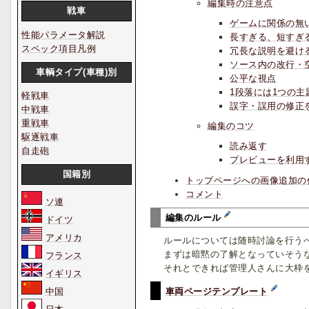
編集時の注意点
戦車
ゲームに関係の無
性能パラメータ解説
長すぎる、短すぎ
スペック項目凡例
冗長な説明を避け
ソース内の改行・
車輌タイプ(車種)別
公平な視点
1段落には1つの主
軽戦車
誤字・誤用の修正
中戦車
重戦車
編集のコツ
駆逐戦車
読み返す
自走砲
プレビューを利用
国籍別
トップページへの画像追加の
コメント
ソ連
編集のルール
ドイツ
アメリカ
ルールについては随時討論を行う
まずは暗黙の了解となっていそう
フランス
それとできれば管理人さんに大枠
イギリス
中国
車両ページテンプレート