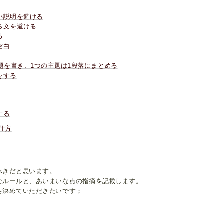
い説明を避ける
る文を避ける
る
空白
題を書き、1つの主題は1段落にまとめる
をする
する
仕方
べきだと思います。
なルールと、あいまいな点の指摘を記載します。
を決めていただきたいです；