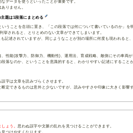
的なデータを使うといったことが重要です。
はありません。
の主題は1段落にまとめる
、ということを念頭に置き、「この段落では何について書いているのか」を
が列挙されると、とりとめのない文章ができてしまいます。
項にも記述されていますが、同じようなことが別の場所に何度も現われると
は、性能(攻撃力、防御力、機動性)、運用法、育成戦略、敵側にその車両
の段落なのか、ということを意識的すると、わかりやすい記述にすること
る誤字は文章を読みづらくさせます。
と断定できるものは意外と少ないですが、読みやすさや印象に大きく影響
ましょう。
思わぬ誤字や文脈の乱れを見つけることができます。
を見つけやすくなります。