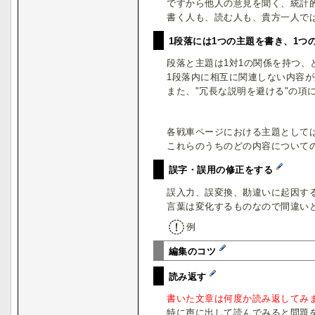
ですから他人の意見を聞く、統計
書く人も、読む人も、貴方一人で
1段落には1つの主題を書き、1つ
段落と主題は1対1の関係を持つ
1段落内に相互に関連しない内容
また、"冗長な説明を避ける"の
各戦車ページにおける主題として
これらのうちのどの内容について
誤字・誤用の修正をする
誤入力、誤変換、勘違いに起因す
言葉は変化するものなので間違い
例
編集のコツ
読み返す
書いた文章は何度か読み返してみ
特に声に出して読んでみると問題