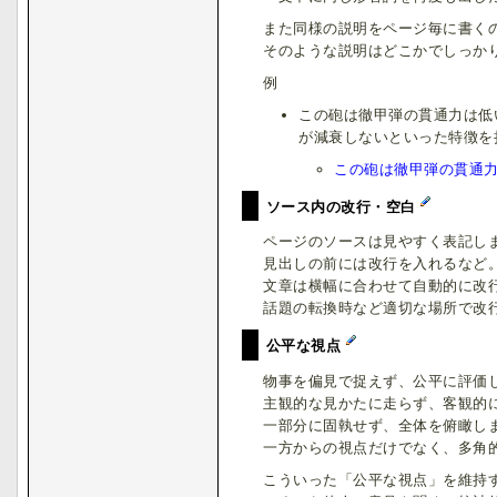
また同様の説明をページ毎に書く
そのような説明はどこかでしっか
例
この砲は徹甲弾の貫通力は低
が減衰しないといった特徴を
この砲は徹甲弾の貫通
ソース内の改行・空白
ページのソースは見やすく表記し
見出しの前には改行を入れるなど
文章は横幅に合わせて自動的に改
話題の転換時など適切な場所で改
公平な視点
物事を偏見で捉えず、公平に評価
主観的な見かたに走らず、客観的
一部分に固執せず、全体を俯瞰し
一方からの視点だけでなく、多角
こういった「公平な視点」を維持