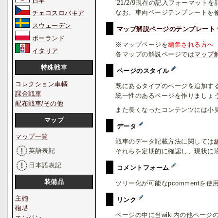
日本
'21/2/9現在の記入フォーマ
なお、車両ページテンプレートを
チェコスロバキア
スウェーデン
マップ解説ページのテンプレート
ポーランド
※マップページを
編集される方へ
イタリア
各マップの解説ページでは
マップ
特殊戦車
ページのスタイル
コレクション車輌
既にあるタイプのページを追加す
課金戦車
統一性のあるページを作りましょ
配布戦車/その他
また長くなったコンテンツには小
マップ
データ
マップ一覧
戦車のデータ記載方法に関しては
英語表記
それらを定期的に確認し、現状に
日本語表記
コメントフォーム
装備品
ツリー化が可能なpcommentを
主砲
リンク
砲塔
ページの中に当wiki内の他ペー
エンジン