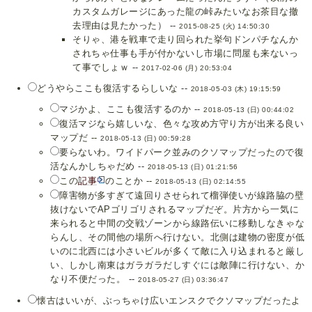
カスタムガレージにあった龍の峠みたいなお茶目な撤
去理由は見たかった） --
2015-08-25 (火) 14:50:30
そりゃ、港を戦車で走り回られた挙句ドンパチなんか
されちゃ仕事も手が付かないし市場に問屋も来ないっ
て事でしょｗ --
2017-02-06 (月) 20:53:04
どうやらここも復活するらしいな --
2018-05-03 (木) 19:15:59
マジかよ、ここも復活するのか --
2018-05-13 (日) 00:44:02
復活マジなら嬉しいな、色々な攻め方守り方が出来る良い
マップだ --
2018-05-13 (日) 00:59:28
要らないわ。ワイドパーク並みのクソマップだったので復
活なんかしちゃだめ --
2018-05-13 (日) 01:21:56
この
記事
のことか --
2018-05-13 (日) 02:14:55
障害物が多すぎて遠回りさせられて榴弾使いが線路脇の壁
抜けないでAPゴリゴリされるマップだぞ。片方から一気に
来られると中間の交戦ゾーンから線路伝いに移動しなきゃな
らんし、その間他の場所へ行けない。北側は建物の密度が低
いのに北西には小さいビルが多くて敵に入り込まれると厳し
い、しかし南東はガラガラだしすぐには敵陣に行けない、か
なり不便だった。 --
2018-05-27 (日) 03:36:47
懐古はいいが、ぶっちゃけ広いエンスクでクソマップだったよ