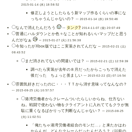
2015-01-14 (水) 18:58:52
修正しようとしたらもう新マップ作るくらいの事にな
っちゃうんじゃないの？ --
2015-01-14 (水) 19:50:46
なんで消えたんだろう
--
タンク
?
2014-11-07 (金) 20:07:49
普通にハルダウンとか色々なことが知れるいいマップだと思う
んだがなぁ
--
2015-01-27 (火) 21:56:38
今知ったがXbox版ではここ実装されてんだな --
2015-02-21 (土)
08:43:52
まだ消されてないの間違いでは？ --
2015-02-21 (土) 12:59:39
調べたら実装が去年の８月だったからこっちで消えた
後だった ちょっと羨ましい --
2015-02-22 (日) 07:16:54
雰囲気好きだったのに・・・ＴＴから消す意味ってなんなの？
--
2015-08-25 (火) 10:57:57
港湾労働者からクレームついたらしいからね、仕方ない
ね。戦闘で使わない物をクライアントに入れててもクラが無
駄に重くなるばかりって判断なんじゃない？ --
2015-08-25
(火) 11:02:51
「俺たちゃ港湾労働者組合のモンだ…」と来たかはわ
からんが、どんなクレームだったんだろう？（以前の