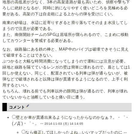
地形の高低差が少なく、3本の高架道路が最も高いため、偵察や撃ち下
ろしに絶好となるが、同時に的になりやすく使いどころを見極める必
要がある。高架の下は自走砲による上からの弾を受けにくい。
南東の砂場は、水辺に近寄りすぎると滑り落ちてそのまま水没してし
まうので注意が必要である。
また、南側開始チームのSPGは居場所が限られるので、こまめに移動
してカウンターを警戒する必要がある。
なお、線路脇にある鉄の棒と、MAP中のパイプは破壊できそうに見え
て破壊することはできない。
ぶつかると大幅な時間消費になってしまうので運転には注意が必要。
緑地と線路を隔てているレンガの壁は簡単に壊れるので、盾としては1
回しか使えない。同じく、配置されている列車は弾が通らないが、被
弾などで破壊されると以降は弾が貫通するようになるので、上手く利
用するといい。
もちろん、壊れる前でも列車以外の隙間は弾が通るので、列車が壊れ
ていないからと油断していると痛い目に遭う。
コメント
壁とか車が貫通出来るようになったからなのかなぁ？。・゜・
(ノД`)・゜・。 --
2014-11-03 (月) 14:14:05
なら修正してほしかったよね…いいマップだったのに --