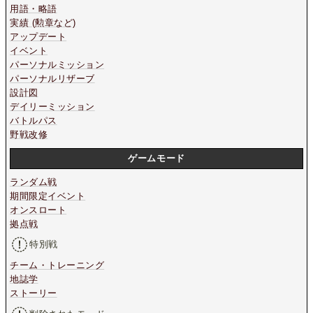
用語・略語
実績 (勲章など)
アップデート
イベント
パーソナルミッション
パーソナルリザーブ
設計図
デイリーミッション
バトルパス
野戦改修
ゲームモード
ランダム戦
期間限定イベント
オンスロート
拠点戦
特別戦
チーム・トレーニング
地誌学
ストーリー