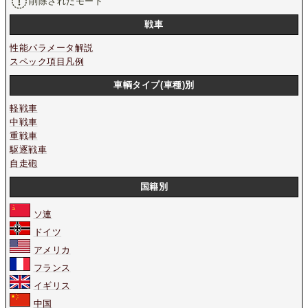
削除されたモード
戦車
性能パラメータ解説
スペック項目凡例
車輌タイプ(車種)別
軽戦車
中戦車
重戦車
駆逐戦車
自走砲
国籍別
ソ連
ドイツ
アメリカ
フランス
イギリス
中国