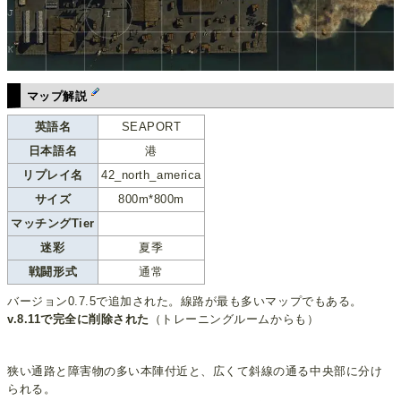
マップ解説
英語名
SEAPORT
日本語名
港
リプレイ名
42_north_america
サイズ
800m*800m
マッチングTier
迷彩
夏季
戦闘形式
通常
バージョン0.7.5で追加された。線路が最も多いマップでもある。
v.8.11で完全に削除された
（トレーニングルームからも）
狭い通路と障害物の多い本陣付近と、広くて斜線の通る中央部に分け
られる。