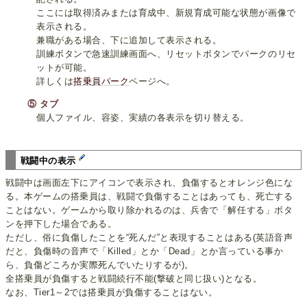
ここには取得済みまたは育成中、新規育成可能な状態が画像で
表示される。
兼職がある場合、下に追加して表示される。
訓練ボタンで急速訓練画面へ、リセットボタンでパークのリセ
ットが可能。
詳しくは
搭乗員パーク
ページへ。
⑤ タブ
個人ファイル、容姿、実績の各表示を切り替える。
戦闘中の表示
戦闘中は画面左下にアイコンで表示され、負傷するとオレンジ色にな
る。本ゲームの搭乗員は、戦闘で負傷することはあっても、死亡する
ことはない。ゲームから取り除かれるのは、兵舎で「解任する」ボタ
ンを押下した場合である。
ただし、俗に負傷したことを“死んだ”と表現することはある(英語音声
だと、負傷時の音声で「Killed」とか「Dead」とか言っている事か
ら、負傷どころか実際死んでいたりするが)。
全搭乗員が負傷すると戦闘続行不能(撃破と同じ扱い)となる。
なお、Tier1～2では搭乗員が負傷することはない。