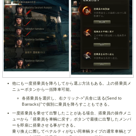
他にも一度搭乗員を降ろしてから選ぶ方法もある。上の搭乗員メ
ニューボタンから一括降車可能。
各搭乗員を選択し、右クリック->"兵舎に送る(Send to
Barracks)"で個別に乗員を降ろすこともできる。
一度搭乗員を乗せて出撃したことがある場合、搭乗員の操作メニ
ューから「搭乗員を車輌に戻す」ボタンで最後に出撃したメンバ
ーを即座に搭乗させる事ができる。
乗り換えに際してペナルティがない同車輌タイプの通常車輌とプ