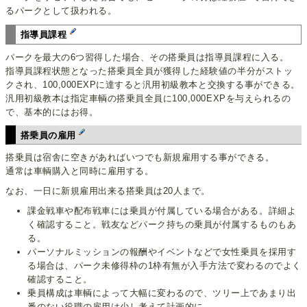
るパークとして扱われる。
指導員課程
パークを最大の6つ習得した場合、その搭乗員は指導員課程に入る。
指導員課程状態となった搭乗員全員が獲得した経験値の半分がストッ
クされ、100,000EXPに達すると汎用初級教本と交換する事ができる。
汎用初級教本は指定車輌の搭乗員全員に100,000EXPを与えられるの
で、基本的にはお得。
搭乗員の雇用
搭乗員は宿舎に空きがあればいつでも新規雇用する事ができる。
通常は車輌購入と同時に雇用する。
なお、一日に新規雇用出来る搭乗員は20人まで。
課金戦車や配布戦車には乗員が付属している場合がある。詳細よ
く確認すること。戦友などパーク持ちの乗員が付属するものもあ
る。
パーソナルミッションの報酬やイベントなどで女性乗員を採用す
る場合は、パーク未修得枠の1枠有無が入手方法で変わるのでよく
確認すること。
乗員構成は車輌によって大幅に変わるので、ツリー上であまり出
番のない役職の雇用は少し考えて計画的に。