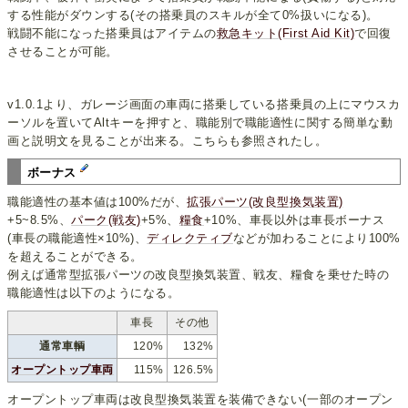
する性能がダウンする(その搭乗員のスキルが全て0%扱いになる)。
戦闘不能になった搭乗員はアイテムの
救急キット(First Aid Kit)
で回復
させることが可能。
v1.0.1より、ガレージ画面の車両に搭乗している搭乗員の上にマウスカ
ーソルを置いてAltキーを押すと、職能別で職能適性に関する簡単な動
画と説明文を見ることが出来る。こちらも参照されたし。
ボーナス
職能適性の基本値は100%だが、
拡張パーツ(改良型換気装置)
+5~8.5%、
パーク(戦友)
+5%、
糧食
+10%、車長以外は車長ボーナス
(車長の職能適性×10%)、
ディレクティブ
などが加わることにより100%
を超えることができる。
例えば通常型拡張パーツの改良型換気装置、戦友、糧食を乗せた時の
職能適性は以下のようになる。
車長
その他
通常車輌
120%
132%
オープントップ車両
115%
126.5%
オープントップ車両は改良型換気装置を装備できない(一部のオープン