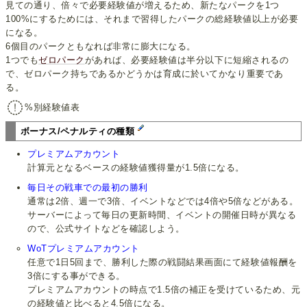
見ての通り、倍々で必要経験値が増えるため、新たなパークを1つ
100%にするためには、それまで習得したパークの総経験値以上が必要
になる。
6個目のパークともなれば非常に膨大になる。
1つでも
ゼロパーク
があれば、必要経験値は半分以下に短縮されるの
で、ゼロパーク持ちであるかどうかは育成に於いてかなり重要であ
る。
%別経験値表
ボーナス/ペナルティの種類
プレミアムアカウント
計算元となるベースの経験値獲得量が1.5倍になる。
毎日その戦車での最初の勝利
通常は2倍、週一で3倍、イベントなどでは4倍や5倍などがある。
サーバーによって毎日の更新時間、イベントの開催日時が異なる
ので、公式サイトなどを確認しよう。
WoTプレミアムアカウント
任意で1日5回まで、勝利した際の戦闘結果画面にて経験値報酬を
3倍にする事ができる。
プレミアムアカウントの時点で1.5倍の補正を受けているため、元
の経験値と比べると4.5倍になる。