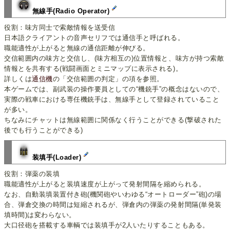
無線手(Radio Operator)
役割：味方同士で索敵情報を送受信
日本語クライアントの音声セリフでは通信手と呼ばれる。
職能適性が上がると無線の通信距離が伸びる。
交信範囲内の味方と交信し、(味方相互の)位置情報と、味方が持つ索敵
情報とを共有する(戦闘画面とミニマップに表示される)。
詳しくは
通信機
の「交信範囲の判定」の項を参照。
本ゲームでは、副武装の操作要員としての“機銃手”の概念はないので、
実際の戦車における専任機銃手は、無線手として登録されていること
が多い。
ちなみにチャットは無線範囲に関係なく行うことができる(撃破された
後でも行うことができる)
装填手(Loader)
役割：弾薬の装填
職能適性が上がると装填速度が上がって発射間隔を縮められる。
なお、自動装填装置付き砲(機関砲やいわゆる“オートローダー”砲)の場
合、弾倉交換の時間は短縮されるが、弾倉内の弾薬の発射間隔(単発装
填時間)は変わらない。
大口径砲を搭載する車輌では装填手が2人いたりすることもある。