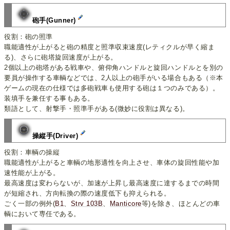
砲手(Gunner)
役割：砲の照準
職能適性が上がると砲の精度と照準収束速度(レティクルが早く縮ま
る)、さらに砲塔旋回速度が上がる。
2個以上の砲塔がある戦車や、俯仰角ハンドルと旋回ハンドルとを別の
要員が操作する車輌などでは、2人以上の砲手がいる場合もある（※本
ゲームの現在の仕様では多砲戦車も使用する砲は１つのみである）。
装填手を兼任する事もある。
類語として、射撃手・照準手がある(微妙に役割は異なる)。
操縦手(Driver)
役割：車輌の操縦
職能適性が上がると車輌の地形適性を向上させ、車体の旋回性能や加
速性能が上がる。
最高速度は変わらないが、加速が上昇し最高速度に達するまでの時間
が短縮され、方向転換の際の速度低下も抑えられる。
ごく一部の例外(
B1
、
Strv 103B
、
Manticore
等)を除き、ほとんどの車
輌において専任である。