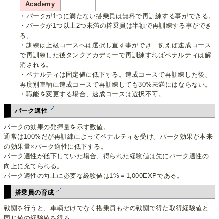
Academy
・パークが1つに満たない搭乗員は無料で再訓練する事ができる。
・パークが1つ以上2つ未満の搭乗員は半額で再訓練する事ができ
る。
・訓練は上級コースへは選択し直す事ができ、例えば速成コース
で再訓練した後タンクアカデミーで再訓練すればペナルティは解
消される。
・ペナルティは固定値に低下する。速成コースで再訓練した後、
再度別車輌に速成コースで再訓練しても30%未満にはならない。
・職能を変更する場合、速成コースは選択不可。
パーク適性
パークの効果の発揮量を示す数値。
通常は100%だが再訓練によってペナルティを受け、パーク効果が本来
の効果量×パーク適性に低下する。
パーク適性が低下していた場合、得られた経験値は先にパーク適性の
向上に充てられる。
パーク適性の向上に必要な経験値は1%＝1,000EXPである。
搭乗員の育成
戦闘を行うと、車輌だけでなく搭乗員もその戦闘で得た取得経験値と
同じ値の経験値を得る。