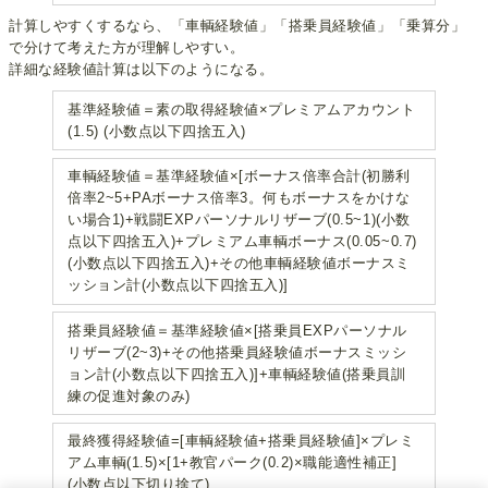
計算しやすくするなら、「車輌経験値」「搭乗員経験値」「乗算分」
で分けて考えた方が理解しやすい。
詳細な経験値計算は以下のようになる。
基準経験値＝素の取得経験値×プレミアムアカウント
(1.5) (小数点以下四捨五入)
車輌経験値＝基準経験値×[ボーナス倍率合計(初勝利
倍率2~5+PAボーナス倍率3。何もボーナスをかけな
い場合1)+戦闘EXPパーソナルリザーブ(0.5~1)(小数
点以下四捨五入)+プレミアム車輌ボーナス(0.05~0.7)
(小数点以下四捨五入)+その他車輌経験値ボーナスミ
ッション計(小数点以下四捨五入)]
搭乗員経験値＝基準経験値×[搭乗員EXPパーソナル
リザーブ(2~3)+その他搭乗員経験値ボーナスミッシ
ョン計(小数点以下四捨五入)]+車輌経験値(搭乗員訓
練の促進対象のみ)
最終獲得経験値=[車輌経験値+搭乗員経験値]×プレミ
アム車輌(1.5)×[1+教官パーク(0.2)×職能適性補正]
(小数点以下切り捨て)