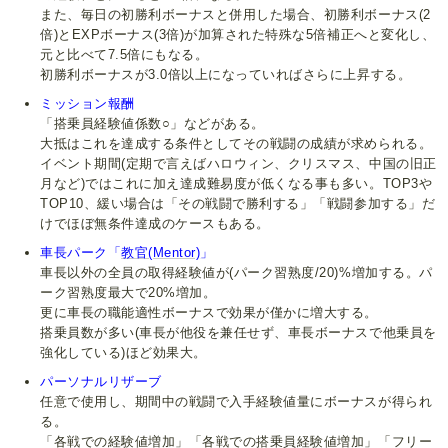
また、毎日の初勝利ボーナスと併用した場合、初勝利ボーナス(2
倍)とEXPボーナス(3倍)が加算された特殊な5倍補正へと変化し、
元と比べて7.5倍にもなる。
初勝利ボーナスが3.0倍以上になっていればさらに上昇する。
ミッション報酬
「搭乗員経験値係数○」などがある。
大抵はこれを達成する条件としてその戦闘の成績が求められる。
イベント期間(定期で言えばハロウィン、クリスマス、中国の旧正
月など)ではこれに加え達成難易度が低くなる事も多い。TOP3や
TOP10、緩い場合は「その戦闘で勝利する」「戦闘参加する」だ
けでほぼ無条件達成のケースもある。
車長パーク「
教官(Mentor)
」
車長以外の全員の取得経験値が(パーク習熟度/20)%増加する。パ
ーク習熟度最大で20%増加。
更に車長の職能適性ボーナスで効果が僅かに増大する。
搭乗員数が多い(車長が他役を兼任せず、車長ボーナスで他乗員を
強化している)ほど効果大。
パーソナルリザーブ
任意で使用し、期間中の戦闘で入手経験値量にボーナスが得られ
る。
「各戦での経験値増加」「各戦での搭乗員経験値増加」「フリー