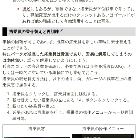
後述
にもあるが、割当できない搭乗員が下位戦車で育ってお
り、職能変更が出来るだけのクレジットあるいはゴールドが
あれば他の職能として有効活用することは可能。
搭乗員の乗せ替えと再訓練
車輌の国籍が同じであれば、既存の搭乗員を新しい車輌に乗せ替える
ことができる。
特に
パークが成長した搭乗員は貴重であり、安易に解雇してしまうの
は勿体無い
。誤って解雇しないようにしよう。
兵舎スロットの寝台数を確認し、必要であれば兵舎を増設(300G)、も
しくは一時的に空いている車輌にでも乗せておこう。
搭乗員の載せ替え方法は、以下の通り。尚、ガレージの戦車左上の搭
乗員窓で操作する。
搭乗員をクリックし、搭乗員画面に移動する。
載せ替えしたい搭乗員の左にある「⇄」ボタンをクリックする。
載せたい搭乗員を選ぶ。
必要があれば再訓練を行う。搭乗員の操作メニューから一括再訓
練可能。
搭乗員窓
搭乗員の操作メニュー