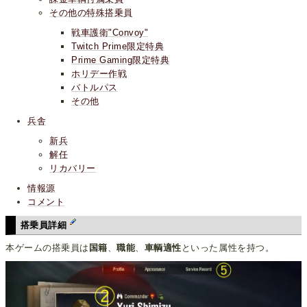
その他の特殊搭乗員
戦車護衛"Convoy"
Twitch Prime限定特典
Prime Gaming限定特典
ホリデー作戦
バトルパス
その他
兵舎
新兵
解任
リカバリー
情報源
コメント
搭乗員詳細
本ゲームの搭乗員は
国籍
、
職能
、
車輌適性
といった属性を持つ。