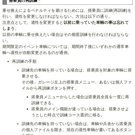
搭乗員の再訓練
乗せ換えによるペナルティを避けるためには、搭乗員に訓練(再訓練)を
行い、適性を変更しなければならない。方法は以下の通り。
注意点として、適性を変更すると
以前に乗っていた車輌の事は忘れて
しまう
。
以前の車輌に乗せ換えたい場合はその都度訓練を行わなければならな
い。
期間限定のイベント車輌については、期間終了後にいずれかの通常車
輌へ適性が自動変更されるのが通例。
再訓練の手順
訓練先の車輌を持っている場合は、搭乗員を対象の車輌に搭
乗させる。
その後、ガレージ左上の搭乗員メニュー、あるいは個人ファ
イルから再訓練ボタンを押す。
搭乗員メニューからした場合は搭乗員全員を一度に再
訓練できる。
搭乗員のメイン職能が違っている場合は、搭乗させよ
うとした時点で訓練コース選択に移る。
訓練先の車輌を持っていない場合は、車輌や兵舎から搭乗員
の個人ファイルを開き、現在の適性車輌が書いてあるボタン