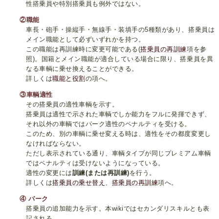
性搭乗員や特別搭乗員も例外ではない。
②職能
車長・砲手・操縦手・無線手・装填手の5種類があり、搭乗員は
メイン職能として必ずいずれかを持つ。
この職能は再訓練時に変更可能である(
搭乗員の再訓練
項を参
照)。国籍とメイン職能が適合している場合に限り、搭乗員を異
なる車輌に乗せ換えることができる。
詳しくは
職能と役割
の項へ。
③車輌適性
その搭乗員の適性車輌を示す。
搭乗員は適性で示された車輌でしか能力をフルに発揮できず、
それ以外の車輌ではパーク適性のペナルティを受ける。
このため、別の車輌に乗せ変える時は、適性をその都度変更し
なければならない。
ただし表示されている通り、車輌タイプが同じプレミアム車輌
ではペナルティは受けないようになっている。
適性の変更には
訓練(または再訓練)
を行う。
詳しくは
搭乗員の乗せ替え
、
搭乗員の再訓練
項へ。
④ パーク
搭乗員の追加能力を示す。本wikiではセカンダリスキルとも表
記される。