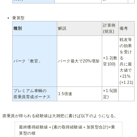
乗算型
計算例
種別
解説
備考
(状況)
戦友等
の効果
を受け
×1.2(教
る
パーク「教官」
パーク最大で20%増加
官100)
共に最
大値で
+21%
(×1.21)
プレミアム車輌の
×1.5(固
1.5倍速
搭乗員育成ボーナス
定)
搭乗員が得られる経験値は大雑把に書けば以下のようになる。
最終獲得経験値＝(素の取得経験値＋加算型合計)×乗
算型の積