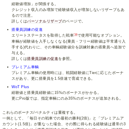
経験値増加」が関係する。
クレジット収入のみ増加で経験値収入が増加しないリザーブもあ
るので注意。
詳しくは
パーソナルリザーブ
のページで。
搭乗員訓練の促進
*10
エリートステータスを取得した戦車
で使用可能なオプション。
車輌が経験値を入手しなくなる(乗員・フリー経験値は平常通り入
手する)代わりに、その車輌経験値分を訓練対象の搭乗員へ追加で
与える。
詳しくは
搭乗員訓練の促進
を参照。
プレミアム車輌
プレミアム車輌の使用時には、戦闘経験値にTierに応じたボーナ
スがあり、更に搭乗員を1.5倍速で育成できる。
WoT Plus
経験値と搭乗員経験値に15%のボーナスがかかる。
更にPro版では、指定車輌にのみ35%のボーナスが追加される。
これらのボーナス/ペナルティは重複する。
一例として、「毎日その戦車での最初の勝利(2倍)」と「プレミアムア
カウント(1.5倍)」が重なった場合、その際に得られる経験値は通常の3