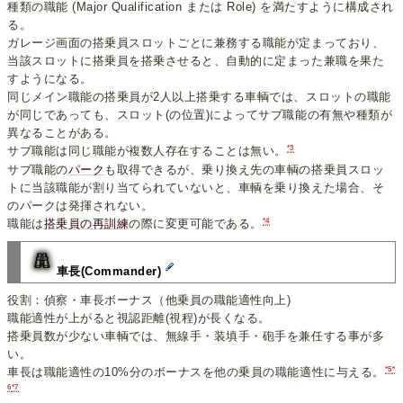
種類の職能 (Major Qualification または Role) を満たすように構成され
る。
ガレージ画面の搭乗員スロットごとに兼務する職能が定まっており、
当該スロットに搭乗員を搭乗させると、自動的に定まった兼職を果た
すようになる。
同じメイン職能の搭乗員が2人以上搭乗する車輌では、スロットの職能
が同じであっても、スロット(の位置)によってサブ職能の有無や種類が
異なることがある。
*3
サブ職能は同じ職能が複数人存在することは無い。
サブ職能の
パーク
も取得できるが、乗り換え先の車輌の搭乗員スロッ
トに当該職能が割り当てられていないと、車輌を乗り換えた場合、そ
のパークは発揮されない。
*4
職能は
搭乗員の再訓練
の際に変更可能である。
車長(Commander)
役割：偵察・車長ボーナス（他乗員の職能適性向上)
職能適性が上がると視認距離(視程)が長くなる。
搭乗員数が少ない車輌では、無線手・装填手・砲手を兼任する事が多
い。
*5
*
車長は職能適性の10%分のボーナスを他の乗員の職能適性に与える。
6
*7