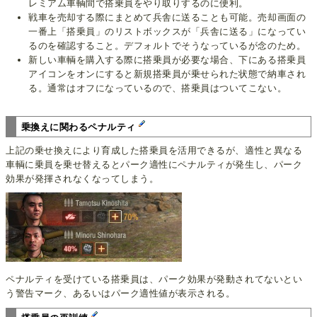
レミアム車輌間で搭乗員をやり取りするのに便利。
戦車を売却する際にまとめて兵舎に送ることも可能。売却画面の
一番上「搭乗員」のリストボックスが「兵舎に送る」になってい
るのを確認すること。デフォルトでそうなっているが念のため。
新しい車輌を購入する際に搭乗員が必要な場合、下にある搭乗員
アイコンをオンにすると新規搭乗員が乗せられた状態で納車され
る。通常はオフになっているので、搭乗員はついてこない。
乗換えに関わるペナルティ
上記の乗せ換えにより育成した搭乗員を活用できるが、適性と異なる
車輌に乗員を乗せ替えるとパーク適性にペナルティが発生し、パーク
効果が発揮されなくなってしまう。
ペナルティを受けている搭乗員は、パーク効果が発動されてないとい
う警告マーク、あるいはパーク適性値が表示される。