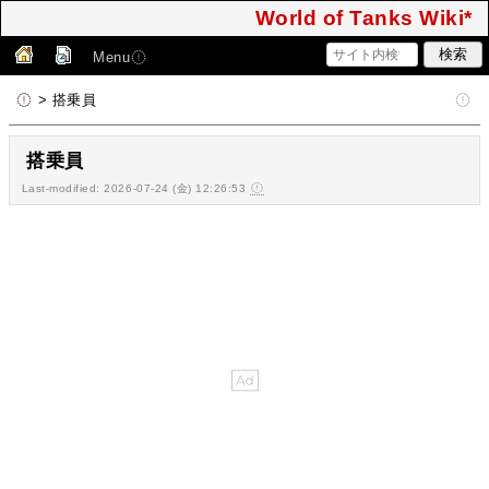
World of Tanks Wiki*
Menu
> 搭乗員
搭乗員
Last-modified: 2026-07-24 (金) 12:26:53