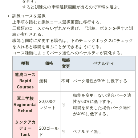
を押す。
すると訓練先の車輌選択画面が出るので車輌を選ぶ。
訓練コースを選択
上手順を踏むと訓練コース選択画面に移行する。
三種類のコースからいずれかを選び、「訓練」ボタンを押すと訓
練が実行される。
職能も同時に変更する場合は、下のチェックボックスにチェック
を入れると職能を選ぶことができるようになる。
コース種類によってパーク適性へのペナルティが変化する。
職能
種類
価格
ペナルティ
変更
速成コース
Rapid
無料
不可
パーク適性が30%に低下する
Courses
職能を変更しない場合パーク適
軍士学校
20,000ク
性が60%に低下する。
Regimental
可
レジット
職能を変更した場合パーク適性
School
が40%に低下する。
タンクアカ
デミー
200ゴール
可
ペナルティ無し
Tank
ド