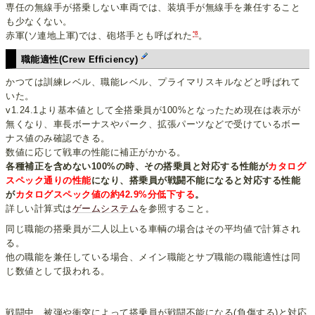
専任の無線手が搭乗しない車両では、装填手が無線手を兼任すること
も少なくない。
*8
赤軍(ソ連地上軍)では、砲塔手とも呼ばれた
。
職能適性(Crew Efficiency)
かつては訓練レベル、職能レベル、プライマリスキルなどと呼ばれて
いた。
v1.24.1より基本値として全搭乗員が100%となったため現在は表示が
無くなり、車長ボーナスやパーク、拡張パーツなどで受けているボー
ナス値のみ確認できる。
数値に応じて戦車の性能に補正がかかる。
各種補正を含めない100%の時、その搭乗員と対応する性能が
カタログ
スペック通りの性能
になり、搭乗員が戦闘不能になると対応する性能
が
カタログスペック値の約42.9%分低下する
。
詳しい計算式は
ゲームシステム
を参照すること。
同じ職能の搭乗員が二人以上いる車輌の場合はその平均値で計算され
る。
他の職能を兼任している場合、メイン職能とサブ職能の職能適性は同
じ数値として扱われる。
戦闘中、被弾や衝突によって搭乗員が戦闘不能になる(負傷する)と対応