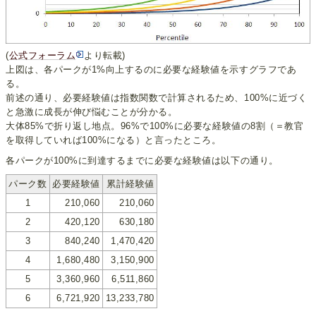
(
公式フォーラム
より転載)
上図は、各パークが1%向上するのに必要な経験値を示すグラフであ
る。
前述の通り、必要経験値は指数関数で計算されるため、100%に近づく
と急激に成長が伸び悩むことが分かる。
大体85%で折り返し地点。96%で100%に必要な経験値の8割（＝教官
を取得していれば100%になる）と言ったところ。
各パークが100%に到達するまでに必要な経験値は以下の通り。
パーク数
必要経験値
累計経験値
1
210,060
210,060
2
420,120
630,180
3
840,240
1,470,420
4
1,680,480
3,150,900
5
3,360,960
6,511,860
6
6,721,920
13,233,780