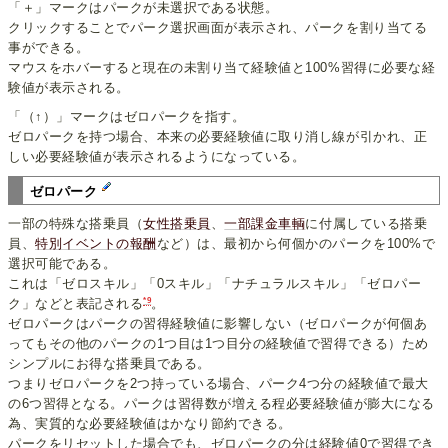
「＋」マークはパークが未選択である状態。
クリックすることでパーク選択画面が表示され、パークを割り当てる
事ができる。
マウスをホバーすると現在の未割り当て経験値と100%習得に必要な経
験値が表示される。
「（↑）」マークはゼロパークを指す。
ゼロパークを持つ場合、本来の必要経験値に取り消し線が引かれ、正
しい必要経験値が表示されるようになっている。
ゼロパーク
一部の特殊な搭乗員（
女性搭乗員
、
一部課金車輌
に付属している搭乗
員、
特別イベントの報酬
など）は、最初から何個かのパークを100%で
選択可能である。
これは「ゼロスキル」「0スキル」「ナチュラルスキル」「ゼロパー
*9
ク」などと表記される
。
ゼロパークはパークの習得経験値に影響しない（ゼロパークが何個あ
ってもその他のパークの1つ目は1つ目分の経験値で習得できる）ため
シンプルにお得な搭乗員である。
つまりゼロパークを2つ持っている場合、パーク4つ分の経験値で最大
の6つ習得となる。パークは習得数が増える程必要経験値が膨大になる
為、実質的な必要経験値はかなり節約できる。
パークをリセットした場合でも、ゼロパークの分は経験値0で習得でき