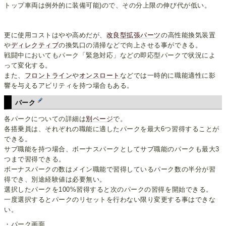
トップ車両は例外的に装備可能)ので、その分上限の伸び代が低い。
更に使用コストはやや高めだが、
改良型拡張パーツ
の高性能換気装置
や
ディレクティブ
の換気口の清掃などで向上させる事ができる。
戦闘中においてもパーク「緊急対応」などの即応型パークで状況によ
って変化する。
また、
フロントライン
や
オンスロート
などでは一時的に職能適性に影
響を与えるアビリティを持つ場合もある。
パーク
各パークについての詳細は
別ページ
で。
各搭乗員は、それぞれの職能に適したパークを最大6つ習得することが
できる。
サブ職能を持つ場合、ボーナスパークとしてサブ職能のパークも最大3
つまで習得できる。
ボーナスパークの数はメイン職能で習得しているパーク数の半分が習
得でき、別途経験値は必要無い。
選択したパークを100%習得すると次のパークの習得を開始できる。
一度選択するとパークのリセットを行わない限り変更する事はできな
い。
・パーク画面