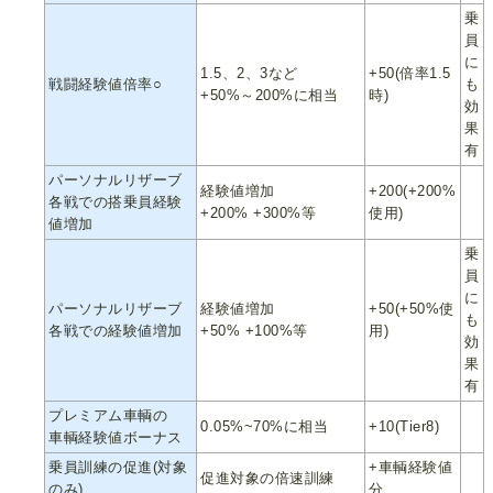
乗
員
に
1.5、2、3など
+50(倍率1.5
戦闘経験値倍率○
も
+50%～200%に相当
時)
効
果
有
パーソナルリザーブ
経験値増加
+200(+200%
各戦での搭乗員経験
+200% +300%等
使用)
値増加
乗
員
に
パーソナルリザーブ
経験値増加
+50(+50%使
も
各戦での経験値増加
+50% +100%等
用)
効
果
有
プレミアム車輌の
0.05%~70%に相当
+10(Tier8)
車輌経験値ボーナス
乗員訓練の促進(対象
+車輌経験値
促進対象の倍速訓練
のみ)
分