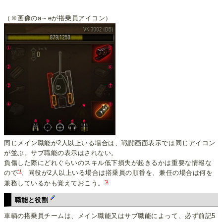
（※画像のa～eが搭乗員アイコン）
同じメイン職能が2人以上いる場合は、戦闘画面表示では同じアイコン
が並ぶ。サブ職能の表示はされない。
負傷した際にどれぐらいのスキル低下損失が起きるかは重要な情報な
*1
ので
、同役が2人以上いる場合は搭乗員の順番を、兼任の場合は何を
*2
兼務しているかも覚えておこう。
職能と役割
車輌の搭乗員チームは、メイン職能又はサブ職能によって、必ず前記5