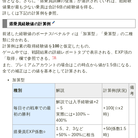
倍となる。さらに「搭乗員訓練の促進」が選択されていれば、総経験
値量が最も少ない乗員は合計6倍の経験値を得る。
詳しくは下記の計算例を参照。
搭乗員経験値の計算例
前述した経験値のボーナス/ペナルティは「加算型」「乗算型」の二種
類に分かれる。
計算例は素の取得経験値を
100
と仮定したもの。
ゲーム中では、戦闘結果の詳細レポートタブで表示される、EXP項の
*11
「取得」欄で参照できる。
また、プレミアムアカウントの場合はこの時点から値が1.5倍になる。
全ての補正はこの値を基本として計算される。
加算型
備
種別
解説
計算例(状況)
考
解説では入手経験値×2
毎日その戦車での最
～5
+100(☆x2
初の勝利
実際には+100%～
時)
400%
1.5、2、3など
+50(係数1.5
搭乗員EXP係数○
+50%～200%に相当
時)