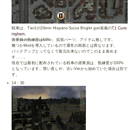
戦車は、Tier1の20mm Hispano-Suiza Birgikt gun装備の
T1 Cunn
ingham
。
搭乗員の熟練度は50%
、拡張パーツ、アイテム無しです。
幾つかModを導入しているので通常の画面とは異なります。
バックアップとってなくて復元出来ないのでこのまま進めま
す……。
現在では最初に配布されている戦車の搭乗員は、熟練度が100%
となっています。買い直しや、古いVerから始めていた場合は別で
す。
14：30