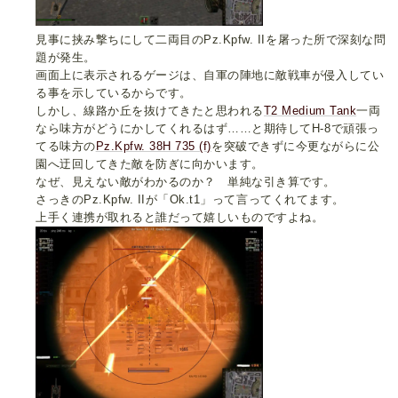
見事に挟み撃ちにして二両目のPz.Kpfw. IIを屠った所で深刻な問
題が発生。
画面上に表示されるゲージは、自軍の陣地に敵戦車が侵入してい
る事を示しているからです。
しかし、線路か丘を抜けてきたと思われる
T2 Medium Tank
一両
なら味方がどうにかしてくれるはず……と期待してH-8で頑張っ
てる味方の
Pz.Kpfw. 38H 735 (f)
を突破できずに今更ながらに公
園へ迂回してきた敵を防ぎに向かいます。
なぜ、見えない敵がわかるのか？ 単純な引き算です。
さっきのPz.Kpfw. IIが「Ok.t1」って言ってくれてます。
上手く連携が取れると誰だって嬉しいものですよね。