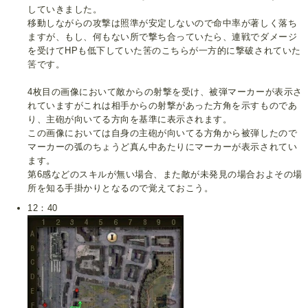
していきました。
移動しながらの攻撃は照準が安定しないので命中率が著しく落ち
ますが、もし、何もない所で撃ち合っていたら、連戦でダメージ
を受けてHPも低下していた筈のこちらが一方的に撃破されていた
筈です。
4枚目の画像において敵からの射撃を受け、被弾マーカーが表示さ
れていますがこれは相手からの射撃があった方角を示すものであ
り、主砲が向いてる方向を基準に表示されます。
この画像においては自身の主砲が向いてる方角から被弾したので
マーカーの弧のちょうど真ん中あたりにマーカーが表示されてい
ます。
第6感などのスキルが無い場合、また敵が未発見の場合およその場
所を知る手掛かりとなるので覚えておこう。
12：40