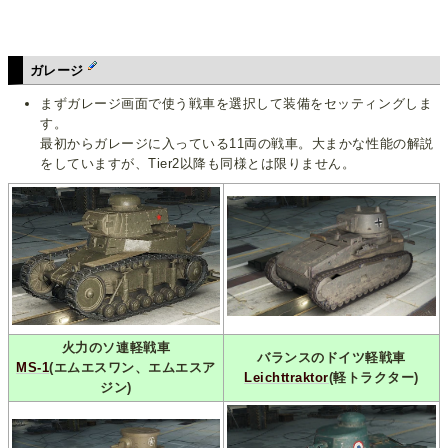
ガレージ
まずガレージ画面で使う戦車を選択して装備をセッティングしま
す。
最初からガレージに入っている11両の戦車。大まかな性能の解説
をしていますが、Tier2以降も同様とは限りません。
火力のソ連軽戦車
バランスのドイツ軽戦車
MS-1
(エムエスワン、エムエスア
Leichttraktor
(軽トラクター)
ジン)