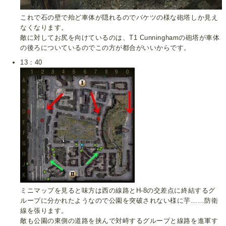
これで石の壁で殆ど車体が隠れるのでバケツの様な砲塔しか見え
なくなります。
敵に対してお尻を向けているのは、T1 Cunninghamの砲塔が車体
の後ろについているのでこの方が都合がいいからです。
13：40
ミニマップを見ると味方は西の線路とH-8の交差点に終結するグ
ループに分かれたようなので公園を突破されない様に芋……防衛
線を張ります。
敵も公園の東側の道路を挟んで対峙するグループと線路を進軍す