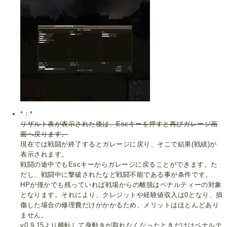
*：*
リザルト表が表示された後は、Escキーを押すと再びガレージ画
面へ戻ります。
現在では戦闘が終了するとガレージに戻り、そこで結果(戦績)が
表示されます。
戦闘の途中でもEscキーからガレージに戻ることができます。た
だし、戦闘中に撃破されたなど戦闘不能である事が条件です。
HPが僅かでも残っていれば戦場からの離脱はペナルティーの対象
となります。それにより、クレジットや経験値収入は0となり、損
傷した場合の修理費だけがかかるため、メリットはほとんどあり
ません。
v0.9.15より横転して身動きが取れなくなったときだけはペナルテ