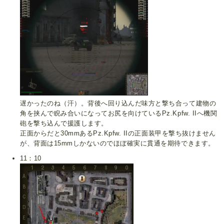
遅かったのね（汗）。背後へ回り込んだ味方と撃ち合って建物の
角を挟んで睨み合いになってお尻を向けているPz.Kpfw. IIへ機関
砲を撃ち込んで援護します。
正面からだと30mmあるPz.Kpfw. IIの正面装甲を撃ち抜けません
が、背面は15mmしかないのでほぼ確実に貫通を期待できます。
11：10