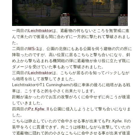
一両目の
Leichttraktor
は、遮蔽物の何もないところを無警戒に進
んで来たので後退も間に合わずに一方的に撃たれて撃破されまし
た。
二両目の
MS-1
は、公園の北側にもある公園を伺う建物の穴の所に
陣取ったのですが、高い位置に居るこちらと撃ち合いになり、斜
め上から撃ち込まれる機関砲の弾に遮蔽物が余り役に立たず既に
ダメージを受けていた事もあって撃破されました。
三両目の
Leichttraktor
は、こちらが居るのを知ってバックしなが
ら砲塔を出して攻撃してきました。
LeichttraktorやT1 Cunninghamの様に車体の後ろに砲塔がある戦
車は、こうすると的を小さく出来たりします。
距離が遠かったのでお互の攻撃がろくに命中せずに向こうが後退
していきました。
四両目の
Pz.Kpfw. II
も公園に侵入しようとして撃ち合いになりま
した。
こちらは静止していたので命中させる事が出来てもPz.Kpfw. IIの
装甲をろくに貫通できず。向こうは移動しながら攻撃していたの
で遮蔽物に隠れて的の小さなこちらに命中させる事が出来ず後退