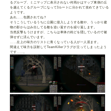
るグループ、ミニマップに表示されない何両かはマップ東側の丘
を越えてくるグループになって3ルートに分かれて攻めてきている
ようです。
あれ……包囲されてね？
そうこうしているうちに公園に侵入しようする敵や、うっかり建
物の影からはみ出してる敵を追い返すのを繰り返します。
当然反撃もうけますが、こちらは車体の殆どを隠しているので被
弾せずに済んでいます。
……左上の味方のリストに青くなっている人が一人居ます。
間違えて味方を誤射してTeamKillerフラグが立ってしまったよう
です……。