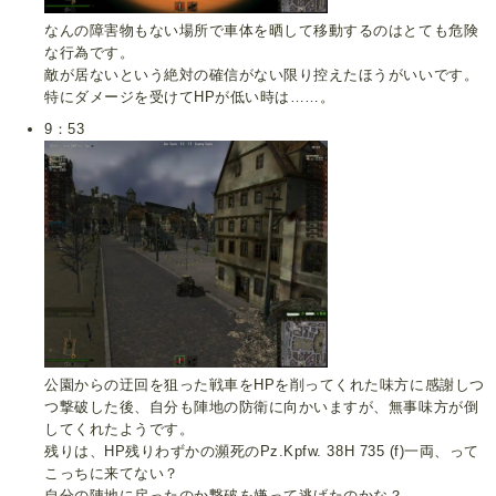
なんの障害物もない場所で車体を晒して移動するのはとても危険
な行為です。
敵が居ないという絶対の確信がない限り控えたほうがいいです。
特にダメージを受けてHPが低い時は……。
9：53
公園からの迂回を狙った戦車をHPを削ってくれた味方に感謝しつ
つ撃破した後、自分も陣地の防衛に向かいますが、無事味方が倒
してくれたようです。
残りは、HP残りわずかの瀕死のPz.Kpfw. 38H 735 (f)一両、って
こっちに来てない？
自分の陣地に戻ったのか撃破を嫌って逃げたのかな？