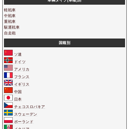
車輌タイプ(車種)別
軽戦車
中戦車
重戦車
駆逐戦車
自走砲
国籍別
ソ連
ドイツ
アメリカ
フランス
イギリス
中国
日本
チェコスロバキア
スウェーデン
ポーランド