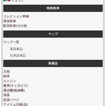
イタリア
特殊戦車
コレクション車輌
課金戦車
配布戦車/その他
マップ
マップ一覧
英語表記
日本語表記
装備品
主砲
砲塔
エンジン
履帯(キャタピラ)
通信機(無線機)
弾薬
拡張パーツ
アイテム(消耗品)