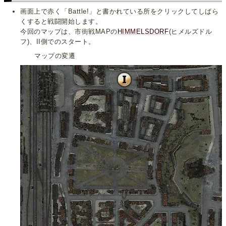
画面上で赤く「Battle!」と書かれている所をクリックしてしばら
くすると戦闘開始します。
今回のマップは、市街戦MAPの
HIMMELSDORF
(ヒメルズドル
フ)、II側でのスタート。
マップの変遷