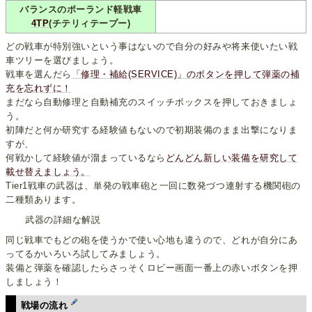
バランスのポーランド軽戦車
4TP
(チテリィテープー)
どの戦車が特別強いという事はないので自分の好みや将来使いたい戦
車ツリーを選びましょう。
戦車を選んだら
「修理・補給(SERVICE)」のボタンを押して弾薬の補
充を忘れずに！
まだなら自動修理と自動補充のスイッチボックスを押しておきましょ
う。
初陣だと何か研究する経験値もないので初期装備のまま出撃になりま
すが、
何戦かして経験値が溜まっているなら
どんどん新しい装備を研究して
載せ替えましょう。
Tier1戦車の武器は、単発の戦車砲と一回に数発づつ連射する機関砲の
二種類あります。
武器の詳細な解説
同じ戦車でもどの砲を使うかで使い心地も違うので、どれが自分にあ
ってるかいろいろ試してみましょう。
装備と弾薬を確認したらさっそくロビー画面一番上の赤いボタンを押
しましょう！
戦場の流れ