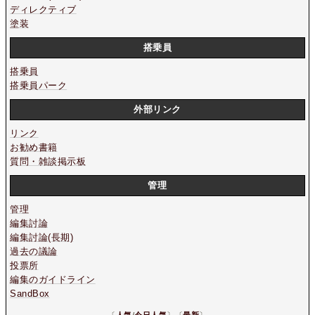
ディレクティブ
塗装
搭乗員
搭乗員
搭乗員パーク
外部リンク
リンク
お勧め書籍
質問・雑談掲示板
管理
管理
編集討論
編集討論(長期)
過去の議論
投票所
編集のガイドライン
SandBox
〔
人気
/
今日人気
〕〔
最新
〕