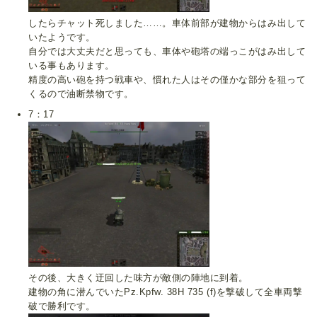
したらチャット死しました……。車体前部が建物からはみ出して
いたようです。
自分では大丈夫だと思っても、車体や砲塔の端っこがはみ出して
いる事もあります。
精度の高い砲を持つ戦車や、慣れた人はその僅かな部分を狙って
くるので油断禁物です。
7：17
その後、大きく迂回した味方が敵側の陣地に到着。
建物の角に潜んでいたPz.Kpfw. 38H 735 (f)を撃破して全車両撃
破で勝利です。