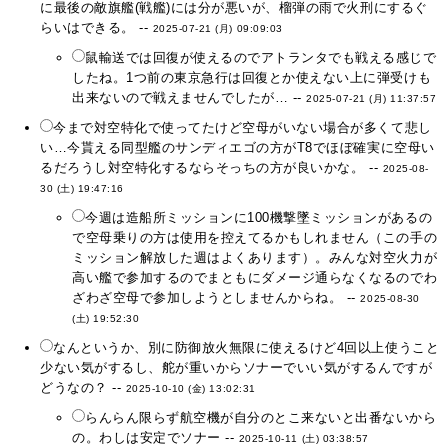
に最後の敵旗艦(戦艦)には分が悪いが、榴弾の雨で火刑にするぐ
らいはできる。 --
2025-07-21 (月) 09:09:03
鼠輸送では回復が使えるのでアトランタでも戦える感じで
したね。1つ前の東京急行は回復とか使えない上に弾受けも
出来ないので戦えませんでしたが… --
2025-07-21 (月) 11:37:57
今まで対空特化で使ってたけど空母がいない場合が多くて悲し
い…今貰える同型艦のサンディエゴの方がT8でほぼ確実に空母い
るだろうし対空特化するならそっちの方が良いかな。 --
2025-08-
30 (土) 19:47:16
今週は造船所ミッションに100機撃墜ミッションがあるの
で空母乗りの方は使用を控えてるかもしれません（この手の
ミッション解放した週はよくあります）。みんな対空火力が
高い艦で参加するのでまともにダメージ通らなくなるのでわ
ざわざ空母で参加しようとしませんからね。 --
2025-08-30
(土) 19:52:30
なんというか、別に防御放火無限に使えるけど4回以上使うこと
少ない気がするし、舵が重いからソナーでいい気がするんですが
どうなの？ --
2025-10-10 (金) 13:02:31
らんらん限らず航空機が自分のとこ来ないと出番ないから
の。わしは安定でソナー --
2025-10-11 (土) 03:38:57