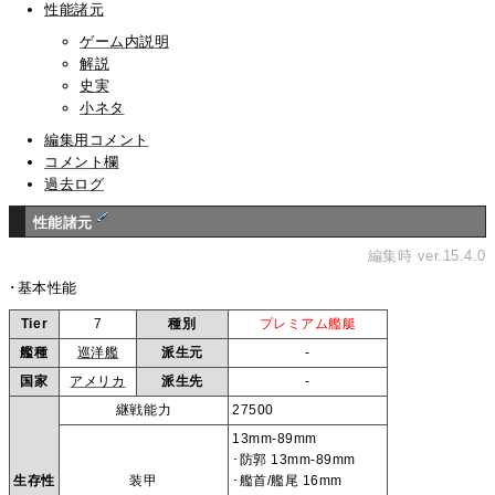
性能諸元
ゲーム内説明
解説
史実
小ネタ
編集用コメント
コメント欄
過去ログ
性能諸元
編集時 ver.15.4.0
･基本性能
Tier
7
種別
プレミアム艦艇
艦種
巡洋艦
派生元
-
国家
アメリカ
派生先
-
継戦能力
27500
13mm-89mm
･防郭 13mm-89mm
生存性
装甲
･艦首/艦尾 16mm