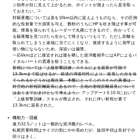
ジ効率が目に見えて上がるため、ポイントが溜まったら是非取っ
*1
ておきたい。
対駆逐艦については姿を10km以内に捉えようものなら、その圧倒
的な投射量で大損害を与え、数秒のうちにHPを吹き飛ばす事が可
能。煙幕を張られてもレーダーで丸裸にできるので、向かってく
る駆逐艦を見つけたら生かして帰さないつもりで。ただし距離を
取られてしまうと途端に当てにくくなり、後述するように装甲は
使い物にならないため、深追いは厳禁。
一応6kmほどに接近すれば腹を晒した巡洋艦相手にはAPによるバ
イタルパートの貫通を狙うこともできる。
射程については「上級射撃訓練」スキルによる延長が可能で
13.3kmまで延ばせるが、前述の弾道特性により、延長した分を当
てられるかどうかは腕次第。本艦にとってこのスキルの真価は、
対空砲の射程距離延長にあるので、主砲の射程距離延長について
はあくまでおまけとして考えよう。
アップデート0.10.0において
「上級射撃訓練」スキルが廃止され、それに伴い射程が素で
13.3kmに延長された。
機動力・隠蔽
速力32.5ノットは一般的な巡洋艦のレベル。
転舵所要時間はサイズの割にやや長めだが、旋回半径は良好で小
回りはきく。