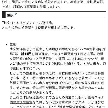
航中に艦長の命令により自沈処分されました。本艦は第二次世界大戦
を通して5個の従軍星章を受章しました。
解説
Tier7のアメリカプレミアム巡洋艦。
とにかく他の巡洋艦とは使用感が根本的に異なる。
主砲
防空巡洋艦として誕生した本艦は両用砲である127mm連装砲を片
舷7基、
計14門
を指向可能。アメリカ駆逐艦の主砲と共通の砲弾
を巡洋艦の船体（と発見距離）で運用しなければならないが、最
大14発の弾を装填速度5.0秒で敵艦にお届けすることが出来る。砲
塔旋回も非常に早い。
しかしその投射量と引き換えに、射程距離が短いうえに弾道特性
は非常に悪く、特に射程距離ギリギリにもなると最大ズームだと
敵艦を画面からはみ出させなければならない程の偏差を求められ
る。そのため、特に相手が頻繁な回避行動をとる場合のエイムに
はかなりの熟練が必要となる。
また砲自体は駆逐艦のそれであるため貫通力は低く、艦長スキル
榴弾用慣性信管
を取得しないと投射量の割にはダメージが伸びな
いことがほとんどである。Tier6-7戦艦や巡洋艦全般に対しダメー