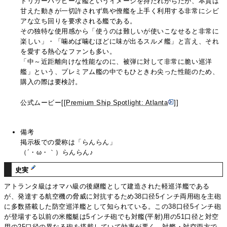
トリガーハッピーな艦というイメージを持たれがちだが、本質は
甘えた動きが一切許されず島や僚艦を上手く利用する非常にシビ
アな立ち回りを要求される艦である。
その独特な使用感から「使うのは難しいが使いこなせると非常に
楽しい」・「噛めば噛むほどに味が出るスルメ艦」と言え、それ
を愛する熱心なファンも多い。
「中～近距離向けな性能なのに、被弾に対して非常に脆い巡洋
艦」という、プレミアム艦の中でもひときわ尖った性能のため、
購入の際は要検討。
公式ムービー
[[Premium Ship Spotlight: Atlanta
]]
備考
掲示板での愛称は「らんらん」
（´・ω・｀）らんらん♪
史実
アトランタ級はオマハ級の後継艦として建造された軽巡洋艦である
が、発達する航空機の脅威に対抗するため38口径5インチ両用砲を主砲
に多数搭載した防空巡洋艦として知られている。この38口径5インチ砲
が登場する以前の米艦艇は5インチ砲でも対艦(平射)用の51口径と対空
用の25口径の異なる砲を搭載していて効率が悪く、対艦・対空両方で