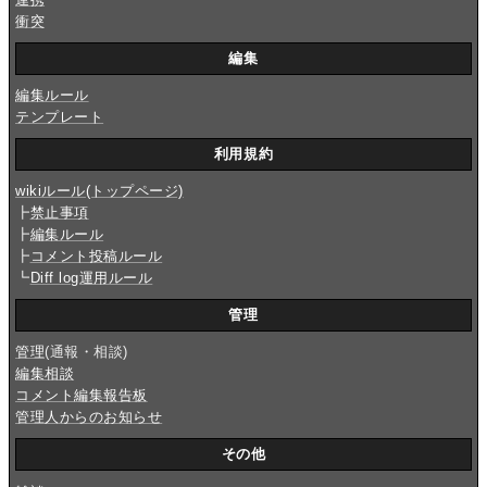
衝突
編集
編集ルール
テンプレート
利用規約
wikiルール(トップページ)
┣
禁止事項
┣
編集ルール
┣
コメント投稿ルール
┗
Diff log運用ルール
管理
管理
(通報・相談)
編集相談
コメント編集報告板
管理人からのお知らせ
その他