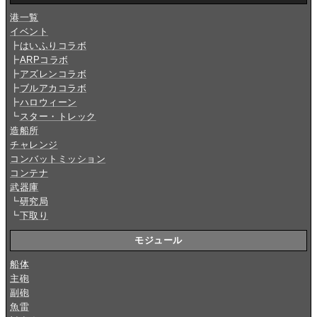
港一覧
イベント
┣
はいふりコラボ
┣
ARPコラボ
┣
アズレンコラボ
┣
ブルアカコラボ
┣
ハロウィーン
┗
スター・トレック
造船所
チャレンジ
コンバットミッション
コンテナ
武器庫
┗
研究局
┗
下取り
モジュール
船体
主砲
副砲
魚雷