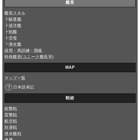
艦長
艦長スキル
┣
駆逐艦
┣
巡洋艦
┣
戦艦
┣
空母
┗
潜水艦
採用・再訓練・階級
特殊艦長(ユニーク艦長等)
MAP
マップ一覧
日本語表記
戦術
砲撃戦
雷撃戦
航空戦
対潜戦
潜水艦戦
連携