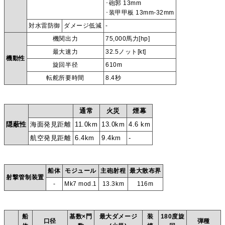
･砲郭 13mm
･装甲甲板 13mm-32mm
対水雷防御
ダメージ低減
-
機関出力
75,000馬力[hp]
最大速力
32.5ノット[kt]
機動性
旋回半径
610m
転舵所要時間
8.4秒
通常
火災
煙幕
隠蔽性
海面発見距離
11.0km
13.0km
4.6 km
航空発見距離
6.4km
9.4km
-
船体
モジュール
主砲射程
最大散布界
射撃管制装置
-
Mk7 mod.1
13.3km
116m
船
基数×門
最大ダメージ
装
180度旋
口径
弾種