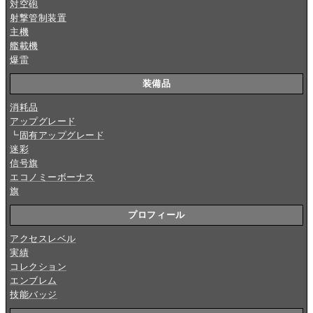
対空砲
射撃管制装置
主機
艦載機
爆雷
装備品
消耗品
アップグレード
┗
固有アップグレード
迷彩
信号旗
エコノミーボーナス
旗
プロフィール
アクセスレベル
実績
コレクション
エンブレム
技能バッジ