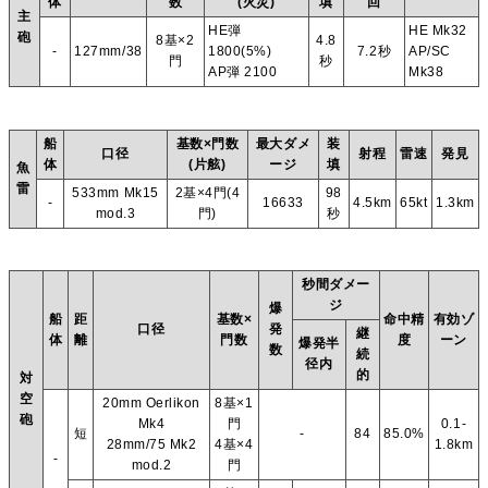
体
数
(火災)
填
回
主
HE弾
HE Mk32
砲
8基×2
4.8
-
127mm/38
1800(5%)
7.2秒
AP/SC
門
秒
AP弾 2100
Mk38
船
基数×門数
最大ダメ
装
口径
射程
雷速
発見
体
(片舷)
ージ
填
魚
雷
533mm Mk15
2基×4門(4
98
-
16633
4.5km
65kt
1.3km
mod.3
門)
秒
秒間ダメー
ジ
爆
船
距
基数×
命中精
有効ゾ
口径
発
継
体
離
門数
度
ーン
爆発半
数
続
径内
的
対
空
20mm Oerlikon
8基×1
砲
Mk4
門
0.1-
短
-
84
85.0%
28mm/75 Mk2
4基×4
1.8km
-
mod.2
門