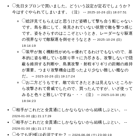
先日タブロンで買いました。どういう設定が定石でしょうか？
今はすぐやられてしまいます。（泣） --
2025-10-26 (日) 18:07:51
総評見てもらえばと思うけど姿晒して撃ち合う船じゃない
です。島を盾にして、発見されていない状態で敵を撃つ感じ
です。姿をさらすのはここぞというとき、レーダーなり駆逐
の視界なりで敵駆逐を倒せそうなとき --
2025-10-26 (日)
18:14:19
装甲が無く機動性がめちゃ優れてるわけでもないので、基
本的に姿を晒している限り早々に力尽きる。攻撃しないで隠
蔽を維持する判断や、島裏攻撃・射程ギリギリの距離の維持
が重要。つまり攻撃機会は思ったより少ない難しい艦なの
だ。 --
2025-10-26 (日) 19:17:24
お二方どうもです。敵で出てきたときは見えないところか
ら攻撃されて脅威でしたので、買ったんですが、いざ使って
みると色々と難しいですね・・・（泣） --
2025-10-30 (木)
18:04:23
相手がこれだと全貫通にしかならないから結構しぶとい。 --
2026-01-30 (金) 21:17:29
相手がこれだと全貫通にしかならないから結構しぶとい。 --
2026-01-30 (金) 21:17:32
今でもIFHEは必須ですか？ --
2026-06-06 (土) 23:00:19