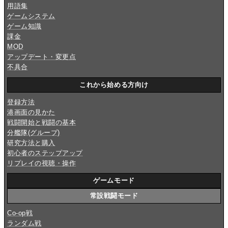
用語集
ゲームシステム
ゲーム知識
課金
MOD
アップデート・変更点
不具合
これから始める方向け
登録方法
港画面の見かた
戦闘開始と戦闘の基本
分艦隊(グループ)
研究方法と購入
初心者のステップアップ
リプレイの視聴・操作
ゲームモード
常設戦闘モード
Co-op戦
ランダム戦