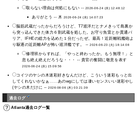
取らない理由は何処にもない --
2026-06-24 (水) 12:48:12
ありがとう -- 木
2026-06-24 (水) 14:07:23
脳筋武蔵だったからだろうけど、T7巡洋だとナメきって島裏か
ら突っ込んできた体力６割武蔵を処した。お守り魚雷とか貫通バ
リア、IFHEの総力を込めた１分だったぜ。最高！近距離戦艦砲よ
り駆逐の近距離APが怖い巡洋艦です。 --
2026-06-23 (火) 18:14:08
修理班からすれば、「やっと終わったか。もう無理！」と
息も絶え絶えだろうな・・・ -- 貴官の奮闘に敬意を表す
2026-06-24 (水) 15:09:56
コイツのヤシの木迷彩好きなんだけど、こういう迷彩もっと出
してくれないかなぁ……あのwgにしては凄いセンスいい迷彩やし
(ヤシの木だけに --
2026-08-06 (木) 03:21:39
過去ログ
Atlanta過去ログ一覧