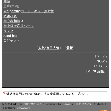
雑談
愚痴(閉鎖)
Wargamingコード・ギフト掲示板
戦術相談
初心者相談
🔰
初中級者応援ページ
リンク
sand box
公開テスト
〔
人気
/
今日人気
〕〔
最新
〕
T.
?
Y.
?
NOW.
?
TOTAL.
?
〔
MENU編集
〕
*1
爆発物専門家のみに留めて放火魔運用をするのも一応あり。
レンタルWIKI by
WIKIWIKI.jp*
/ Designed by
Olivia
/
広告について
/ 無料レン
タル掲示板
zawazawa