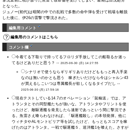
撃沈直前に暁が放った魚雷で致命傷を受けてしまい、最期は自沈処分
となった。
ジュノー(初代)は暗闇の中での乱戦で多数の命中弾を受けて戦場を離脱
した後に、伊26の雷撃で撃沈された。
編集用コメント
編集用のコメントはこちら
コメント欄
今着てる下取りで持ってるフロリダ手放してこの船取るか迷っ
てるけどありだと思う？ --
2025-06-30 (月) 14:27:55
シナリオで使うならギリギリありだけどももっと再入手楽
なのは無いのかとも思う 稼ぎたいだけなら今はシャルン43
が買えるしこいつは専属艦長が欲しくなるタイプだし --
2025-06-30 (月) 17:59:16
現在テストしている14.7のオペレーション「鼠輸送」では、ア
トランタとその同型艦たちが強いな。アトランタやフリントを使
ったけど、敵駆逐艦を発見したら速射であっという間に撃沈でき
る。魚雷さえ喰らわなければ、「駆逐艦殺し」の本領発揮。他に
ウィチタやALモントピリア等を試したけど、もっともスコアを稼
げたのはアトランタ。一戦で駆逐艦５、巡洋艦1を喰えた。さすが