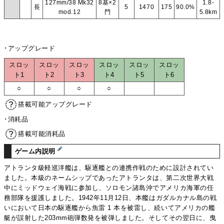
127mm/38 Mk32
8基×2
1.8-
長
5
1470
175
90.0%
mod.12
門
5.8km
･アップグレード
スロッ
スロッ
スロッ
スロッ
スロッ
スロッ
ト1
ト2
ト3
ト4
ト5
ト6
○
○
○
○
搭載可能アップグレード
･消耗品
搭載可能消耗品
ゲーム内説明
アトランタ級軽巡洋艦は、駆逐艦との連携作戦のために設計されてい
ました。本級のネームシップであったアトランタは、第二次世界大戦
中にミッドウェイ海戦に参加し、ソロモン諸島沖でアメリカ海軍の任
務部隊を援護しました。1942年11月12日、本艦はガダルカナル島の戦
いにおいて日本の駆逐艦から魚雷 1 本を被雷し、続いてアメリカの艦
艇が誤射した203mm砲弾数発を被弾しました。そしてその翌日に、曳