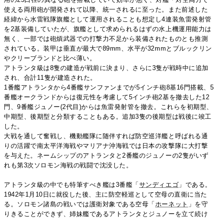
使える両用砲が開発されて以降、統一されるに至った。また前述した
経緯から水雷戦隊旗艦として運用されることも想定し4連装魚雷発射管
を2基装備していたが、旗艦として求められるはずの水上機運用能力は
無く、一部では砲熕武器での打撃力不足から装備されたものとも推測
されている。装甲は垂直が最大で89mm、水平が32mmとブルックリン
やクリーブランドと比べ薄い。
アトランタ級は8隻の建造が戦前に決まり、さらに3隻が戦時中に追加
され、合計11隻が建造された。
1番艦アトランタから4番艦サンファンまでが5インチ砲8基16門搭載、5
番艦オークランドからは復元性を考慮して5インチ砲2基を撤去した12
門、9番艦ジュノー(2代目)からは魚雷発射管を撤去。これらを初期型、
中期型、後期型と分類することもある。追加3隻の後期型は戦後に竣工
した。
大戦を通して奮戦し、機動艦隊に随伴すれば防空巡洋艦と呼ばれる通
りの活躍で南太平洋海戦やマリアナ沖海戦では日本の攻撃隊に大打撃
を与えた。ネームシップのアトランタと2番艦のジュノーの2隻がいず
れも第3次ソロモン海戦の戦闘で沈没した。
アトランタ級の中でも特筆すべき艦は3番艦「
サンディエゴ
」である。
1942年1月10日に就役した後、主に防空軽巡として空母の直衛に当た
る。ソロモン諸島の戦いでは護衛対象である空母「
ホーネット
」を守
りきることができず、姉妹艦であるアトランタとジュノーを立て続け