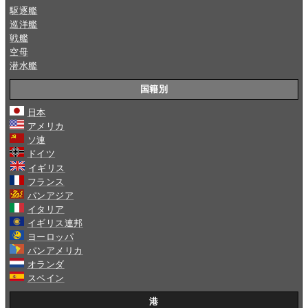
駆逐艦
巡洋艦
戦艦
空母
潜水艦
国籍別
日本
アメリカ
ソ連
ドイツ
イギリス
フランス
パンアジア
イタリア
イギリス連邦
ヨーロッパ
パンアメリカ
オランダ
スペイン
港