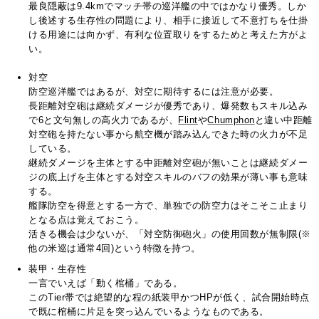
最良隠蔽は9.4kmでマッチ帯の巡洋艦の中ではかなり優秀。しか
し後述する生存性の問題により、相手に接近して不意打ちを仕掛
ける用途には向かず、有利な位置取りをするためと考えた方がよ
い。
対空
防空巡洋艦ではあるが、対空に期待するには注意が必要。
長距離対空砲は継続ダメージが優秀であり、爆発数もスキル込み
で6と文句無しの高火力であるが、
Flint
や
Chumphon
と違い中距離
対空砲を持たない事から航空機が踏み込んできた時の火力が不足
している。
継続ダメージを主体とする中距離対空砲が無いことは継続ダメー
ジの底上げを主体とする対空スキルのバフの効果が薄い事も意味
する。
艦隊防空を得意とする一方で、単独での防空力はそこそこ止まり
となる点は覚えておこう。
活きる機会は少ないが、「対空防御砲火」の使用回数が無制限(※
他の米巡は通常4回)という特徴を持つ。
装甲・生存性
一言でいえば「動く棺桶」である。
このTier帯では絶望的な程の紙装甲かつHPが低く、試合開始時点
で既に棺桶に片足を突っ込んでいるようなものである。