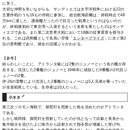
に失う。
大切な仲間を失いながらも、サンディエゴは太平洋戦争における22の
主要作戦のうち19もの作戦に参加し、総合航海距離は、終戦時点で48
万kmに達した。護衛艦だったので目立った戦果というのはないのだ
が、終戦後初めて東京湾へ入港するという名誉を果たしたのはサンデ
ィエゴである。また第二次世界大戦において18個の従軍星章を授与さ
れる。これは武勲艦として名高い空母「
エンタープライズ
」に次ぐ第2
位の受勲数であり、彼女の活躍ぶりがわかる。
【参考】
紛らわしいことに、アトランタ級には2隻のジュノーという名の艦が存
在する。沈没した2番艦のジュノーと1946年に就役した9番艦の2代目ジ
ュノーの2隻。
伊-26の雷撃により沈没した2番艦のジュノーには5人兄弟が乗っていた
が全員戦死している。生存者は10人だった。
小ネタ
第三次ソロモン海戦で、探照灯を照射した暁を沈めたのがアトランタ
である。
しかし暁同様、探照灯を照射していたのが仇となって比叡と長良から
集中砲火を浴びた上に味方から誤射されて指令部が壊滅した挙げ句、