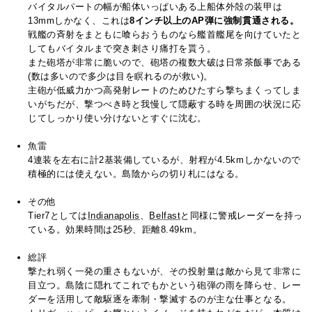
バイタルパートの幅が船体いっぱいある上船体外殻の装甲は
13mmしかなく、これは
8インチ以上のAP弾に強制貫通される。
戦艦の斉射をまともに喰らおうものなら艦首艦尾を向けていたと
してもバイタルまで突き刺さり痛打を貰う。
また砲塔が非常に脆いので、砲塔の複数大破は日常茶飯事である
(数は多いので多少は目を瞑れるのが救い)。
主砲が低威力かつ高発射レートのためひたすら撃ちまくってしま
いがちだが、撃つべき時と我慢して隠蔽する時を周囲の状況に応
じてしっかり使い分けないとすぐに沈む。
魚雷
4連装を左右に計2基装備しているが、射程が4.5kmしかないので
積極的には使えない。島陰からの切り札にはなる。
その他
Tier7としては
Indianapolis
、
Belfast
と同様に警戒レーダーを持っ
ている。効果時間は25秒、距離8.49km。
総評
撃たれ弱く一発の重さもないが、その投射量は敵から見て非常に
目立つ。島陰に隠れてこれでもかという砲弾の雨を降らせ、レー
ダーを活用して敵駆逐を牽制・撃滅するのが主な仕事となる。