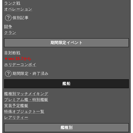
ランク戦
オペレーション
個別記事
闘争
クラン
期間限定イベント
非対称戦
▼ver.15.7から
ホリデーコンボイ
期間限定・終了済み
艦船
艦種別マッチメイキング
プレミアム艦・特別艦艇
実装予定艦艇
特殊オブジェクト一覧
レアリティー
艦種別