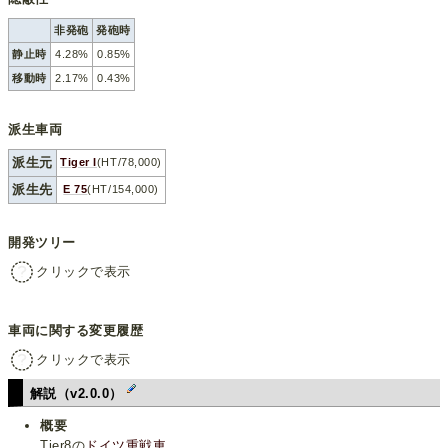
非発砲
発砲時
静止時
4.28%
0.85%
移動時
2.17%
0.43%
派生車両
派生元
Tiger I
(HT/78,000)
派生先
E 75
(HT/154,000)
開発ツリー
クリックで表示
車両に関する変更履歴
クリックで表示
解説（v2.0.0）
概要
Tier8の
ドイツ
重戦車
。