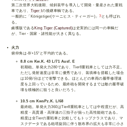
第二次世界大戦後期、傾斜装甲を導入して開発・量産された重戦
車であり、
Tiger I
の後継車輌である。
*1
一般的に「Königstiger(ケーニヒス・ティーガー)」
とも呼ばれ
る。
鹵獲版である
King Tiger (Captured)
は史実的には同一の車輌だ
が、Tier・国家・諸性能が大きく異なる。
火力
俯仰角は-8/+15°と平均的である。
8.8 cm Kw.K. 43 L/71 Ausf. E
初期砲。単発火力280であり、Tier8重戦車としては力不足。
ただし発射速度は非常に優秀であり、装填棒を搭載した場合
は10発/分ほどで射撃できる。ほとんどの車両の履帯修理速
度を上回っているため、最終砲を開発するまでは敵の履帯破
壊を積極的に狙うと良いだろう。
10.5 cm KwsPz.K. L/68
最終砲。単発火力360はTier8重戦車としては中程度だが、高
精度・高貫通・高弾速の三拍子が揃った高性能砲である。
精度は全Tierの重戦車と比較してもトップクラスであり、マ
スクデータである砲塔旋回に伴う散布界の拡大も非常に小さ