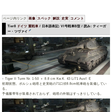
ページ内リンク
画像
スペック
解説
史実
コメント
Tier8
ドイツ
重戦車
/ 日本語表記: VI号戦車B型 / 読み: ティーガ
ー・ツヴァイ
↑ Tiger II Turm Nr. 1-50 ＋ 8.8 cm Kw.K. 43 L/71 Ausf. E
初期状態。ポルシェ砲塔と史実砲の71口径8.8cm戦車砲を装備してい
る。
予備履帯等が装着されておらず、砲塔の外観はすっきりしている。