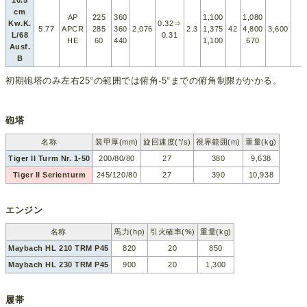
10.5
cm
AP
225
360
1,100
1,080
Kw.K.
0.32⇒
5.77
APCR
285
360
2,076
2.3
1,375
42
4,800
3,600
L/68
0.31
HE
60
440
1,100
670
Ausf.
B
初期砲塔のみ左右25°の範囲では俯角-5°までの俯角制限がかかる。
砲塔
名称
装甲厚(mm)
旋回速度(°/s)
視界範囲(m)
重量(kg)
Tiger II Turm Nr. 1-50
200/80/80
27
380
9,638
Tiger II Serienturm
245/120/80
27
390
10,938
エンジン
名称
馬力(hp)
引火確率(%)
重量(kg)
Maybach HL 210 TRM P45
820
20
850
Maybach HL 230 TRM P45
900
20
1,300
履帯