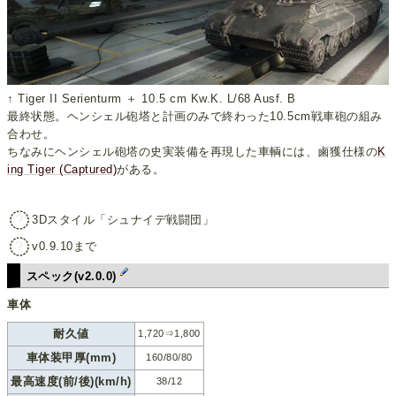
↑ Tiger II Serienturm ＋ 10.5 cm Kw.K. L/68 Ausf. B
最終状態。ヘンシェル砲塔と計画のみで終わった10.5cm戦車砲の組み
合わせ。
ちなみにヘンシェル砲塔の史実装備を再現した車輌には、鹵獲仕様の
K
ing Tiger (Captured)
がある。
3Dスタイル「シュナイデ戦闘団」
v0.9.10まで
スペック(v2.0.0)
車体
耐久値
1,720⇒1,800
車体装甲厚(mm)
160/80/80
最高速度(前/後)(km/h)
38/12