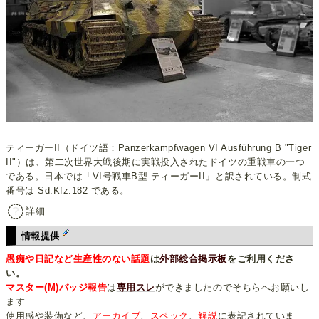
ティーガーII（ドイツ語：Panzerkampfwagen VI Ausführung B "Tiger
II"）は、第二次世界大戦後期に実戦投入されたドイツの重戦車の一つ
である。日本では「VI号戦車B型 ティーガーII」と訳されている。制式
番号は Sd.Kfz.182 である。
詳細
情報提供
愚痴や日記など生産性のない話題
は
外部総合掲示板
をご利用くださ
い。
マスター(M)バッジ報告
は
専用スレ
ができましたのでそちらへお願いし
ます
使用感や装備など、
アーカイブ
、
スペック
、
解説
に表記されていま