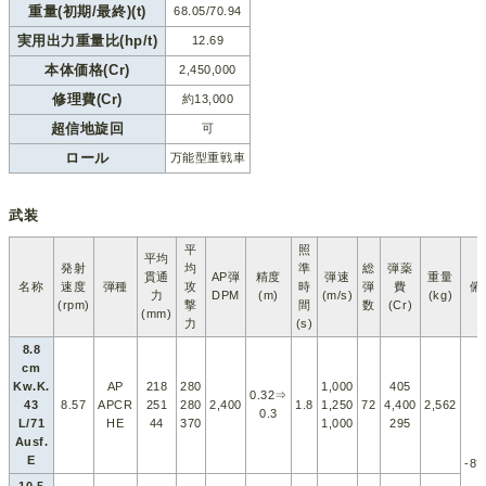
重量(初期/最終)(t)
68.05/70.94
実用出力重量比(hp/t)
12.69
本体価格(Cr)
2,450,000
修理費(Cr)
約13,000
超信地旋回
可
ロール
万能型重戦車
武装
平
照
平均
発射
均
準
総
弾薬
貫通
AP弾
精度
弾速
重量
名称
速度
弾種
攻
時
弾
費
俯
力
DPM
(m)
(m/s)
(kg)
(rpm)
撃
間
数
(Cr)
(mm)
力
(s)
8.8
cm
Kw.K.
AP
218
280
1,000
405
0.32⇒
43
8.57
APCR
251
280
2,400
1.8
1,250
72
4,400
2,562
0.3
L/71
HE
44
370
1,000
295
Ausf.
E
-8°