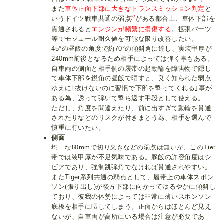
また
車体正面下部に大きなトランスミッション判定
と
*2
いうドイツ戦車共通の弱点
がある都合上、車体下部を
貫通されると
エンジンが頻繁に損傷する
。拡張パーツ
等でモジュール耐久値を可能な限り改善したい。
45°の昼飯の角度で約70°の傾斜角に達し、実装甲厚が
240mm前後となるため相手によっては弾く事もある。
自車両の側面と相手側の履帯の起動輪を障害物で隠し
て車体下部を鋭角の昼飯で晒すと、良く知られた弱点
ゆえに｢抜けないのに習慣で下部を撃ってくれる｣事が
ある為、誘って弾いて撃ち返す手段として使える。
ただし、角度を間違えたり、前に出すぎて動輪を貫通
されたりなどのリスクが付きまとう為、相手を選んで
慎重に行いたい。
側面
均一な80mmで切り欠きなどの弱点は無いが、このTier
帯では装甲厚が不足気味である。豚飯の許容角度はシ
ビアであり、強制跳弾角でなければ貫通されやすい。
またTiger系列共通の弱点として、履帯上の車体スポン
ソン(張り出し)が後方下部に向かってゆるやかに傾斜し
ており、彼我の体勢によっては非常に薄いスポンソン
底板を相手に晒してしまう。正面からはほとんど見え
ないが、自車両が高所にいる場合は注意が必要であ