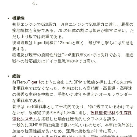
る。
機動性
初期エンジンで820馬力、改良エンジンで900馬力に達し、履帯の
接地抵抗も良好である。70tの巨体の割には加速が非常に良い。た
だし上り坂では鈍重である。
後退速度はTiger I同様に12km/hと遅く、飛び出し撃ちには注意を
要する。
砲塔及び履帯の旋回性能はTier8重戦車の中では良好であり、接近
戦への対応能力はドイツ重戦車の中では高い。
総論
前Tierの
Tiger I
のように突出したDPMで戦線を押し上げる火力特
化重戦車ではなくなった。本車はむしろ高精度・高貫通・高弾速
の優秀な主砲を中核に、手堅い走攻守を備えたオールラウンダー
な重戦車である。
装甲はTier8重戦車として平均的であり、特に秀でているわけでは
ないが、改修完了後のHPは1,860に達し、
改良型装甲材
や
生存性
強化システム
を搭載した場合は圧倒的なタフネスを誇る。
一般的に高HP車両は鈍重で扱いづらいものだが、本車は例外的に
加速や旋回性能が良いため、運用の柔軟性が非常に高い。