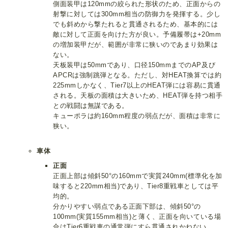
側面装甲は120mmの絞られた形状のため、正面からの
射撃に対しては300mm相当の防御力を発揮する。少し
でも斜めから撃たれると貫通されるため、基本的には
敵に対して正面を向けた方が良い。予備履帯は+20mm
の増加装甲だが、範囲が非常に狭いのであまり効果は
ない。
天板装甲は50mmであり、口径150mmまでのAP及び
APCRは強制跳弾となる。ただし、対HEAT換算では約
225mmしかなく、Tier7以上のHEAT弾には容易に貫通
される。天板の面積は大きいため、HEAT弾を持つ相手
との戦闘は無謀である。
キューポラは約160mm程度の弱点だが、面積は非常に
狭い。
車体
正面
正面上部は傾斜50°の160mmで実質240mm(標準化を加
味すると220mm相当)であり、Tier8重戦車としては平
均的。
分かりやすい弱点である正面下部は、傾斜50°の
100mm(実質155mm相当)と薄く、正面を向いている場
合はTier6重戦車の通常弾にすら貫通されかねない。