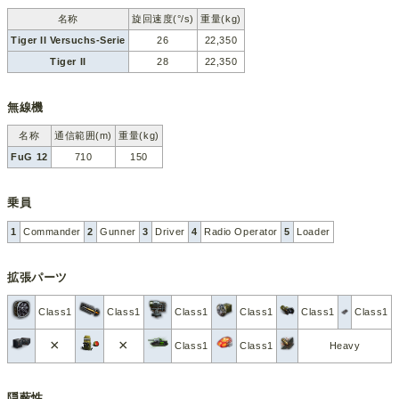
名称
旋回速度(°/s)
重量(kg)
Tiger II Versuchs-Serie
26
22,350
Tiger II
28
22,350
無線機
名称
通信範囲(m)
重量(kg)
FuG 12
710
150
乗員
1
Commander
2
Gunner
3
Driver
4
Radio Operator
5
Loader
拡張パーツ
Class1
Class1
Class1
Class1
Class1
Class1
×
×
Class1
Class1
Heavy
隠蔽性