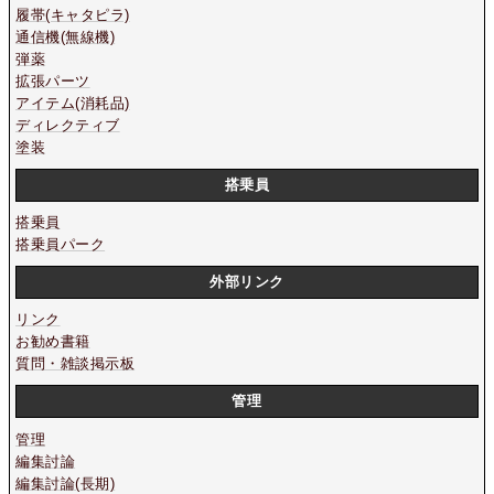
履帯(キャタピラ)
通信機(無線機)
弾薬
拡張パーツ
アイテム(消耗品)
ディレクティブ
塗装
搭乗員
搭乗員
搭乗員パーク
外部リンク
リンク
お勧め書籍
質問・雑談掲示板
管理
管理
編集討論
編集討論(長期)