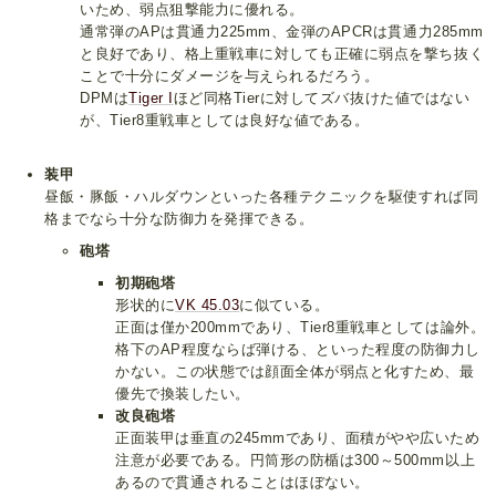
いため、弱点狙撃能力に優れる。
通常弾のAPは貫通力225mm、金弾のAPCRは貫通力285mm
と良好であり、格上重戦車に対しても正確に弱点を撃ち抜く
ことで十分にダメージを与えられるだろう。
DPMは
Tiger I
ほど同格Tierに対してズバ抜けた値ではない
が、Tier8重戦車としては良好な値である。
装甲
昼飯・豚飯・ハルダウンといった各種テクニックを駆使すれば同
格までなら十分な防御力を発揮できる。
砲塔
初期砲塔
形状的に
VK 45.03
に似ている。
正面は僅か200mmであり、Tier8重戦車としては論外。
格下のAP程度ならば弾ける、といった程度の防御力し
かない。この状態では顔面全体が弱点と化すため、最
優先で換装したい。
改良砲塔
正面装甲は垂直の245mmであり、面積がやや広いため
注意が必要である。円筒形の防楯は300～500mm以上
あるので貫通されることはほぼない。