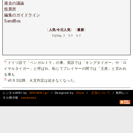
過去の議論
投票所
編集のガイドライン
SandBox
〔
人気
/
今日人気
〕〔
最新
〕
TOTAL.
?
T.
?
Y.
?
*1
ドイツ語で「ベンガルトラ」の事。英語では「キングタイガー」や「ロ
イヤルタイガー」と呼ばれ、転じてプレイヤーの間では「王虎」と言われ
る事も
*2
v0.9.3以降、火災判定は起きなくなった。
レンタルWIKI by
WIKIWIKI.jp*
/ Designed by
Olivia
/
広告について
/ 無料レン
タル掲示板
zawazawa