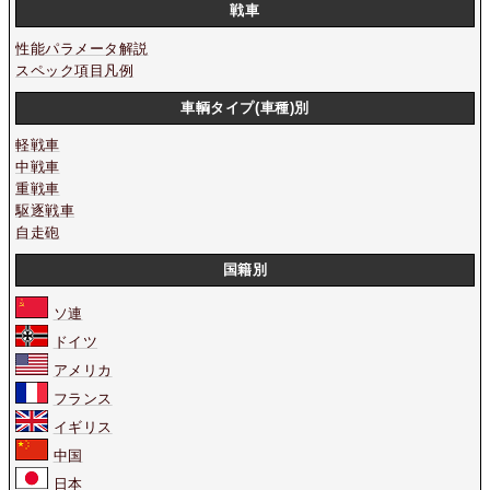
戦車
性能パラメータ解説
スペック項目凡例
車輌タイプ(車種)別
軽戦車
中戦車
重戦車
駆逐戦車
自走砲
国籍別
ソ連
ドイツ
アメリカ
フランス
イギリス
中国
日本