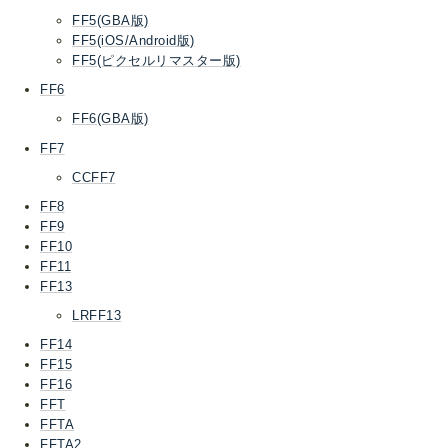
FF5(GBA版)
FF5(iOS/Android版)
FF5(ピクセルリマスター版)
FF6
FF6(GBA版)
FF7
CCFF7
FF8
FF9
FF10
FF11
FF13
LRFF13
FF14
FF15
FF16
FFT
FFTA
FFTA2