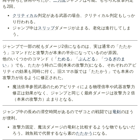
両手持ちと併用不可だが、
二刀流
ジャンプは可能。もちろん攻撃判定
も2回。
クリティカル
判定がある武器の場合、クリティカル判定もしっか
り行われる。
ジャンプ中は
スリップ
ダメージが止まる。老化は進行してしま
う。
ジャンプで一部の杖もダメージ2倍になるのは、実は通常の「たたか
う」コマンドだと攻撃力が本来の半分になっているのが原因。
他のいくつかのコマンド（「
ためる
」「
ぶんどる
」「
つるぎのま
い
」）でも、たたかう時の二倍(本来の攻撃力)になる。それぞれのアビ
リティの効果も同時に付く。旧スマホ版では「たたかう」でも本来の
攻撃力が出るように修正された。
魔法倍率参照武器のためアビリティによる物理倍率や武器攻撃力
修正は効果がなく、ジャンプと同じく最終ダメージは攻撃力２倍
（本来の攻撃力）止まりとなる。
ジャンプ中の長めの滞空時間があるのでザコとの戦闘では
竜剣
のほう
が便利。
攻撃力固定、魔法ダメージの竜剣と比較するような物でもないだ
ろう。雑魚戦で代替するなら素の
たたかう
になる。