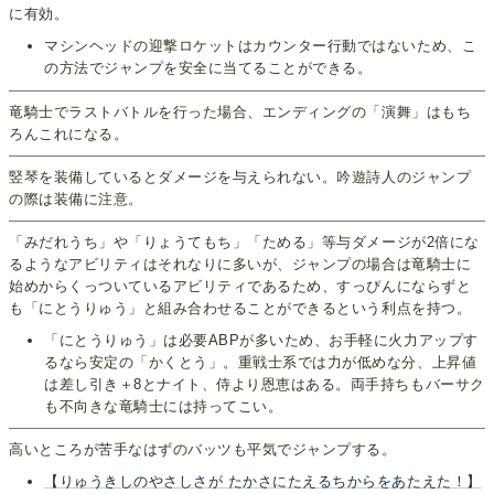
に有効。
マシンヘッドの迎撃ロケットはカウンター行動ではないため、こ
の方法でジャンプを安全に当てることができる。
竜騎士でラストバトルを行った場合、エンディングの「演舞」はもち
ろんこれになる。
竪琴を装備しているとダメージを与えられない。吟遊詩人のジャンプ
の際は装備に注意。
「みだれうち」や「りょうてもち」「ためる」等与ダメージが2倍にな
るようなアビリティはそれなりに多いが、ジャンプの場合は竜騎士に
始めからくっついているアビリティであるため、すっぴんにならずと
も「にとうりゅう」と組み合わせることができるという利点を持つ。
「にとうりゅう」は必要ABPが多いため、お手軽に火力アップす
るなら安定の「かくとう」。重戦士系では力が低めな分、上昇値
は差し引き＋8とナイト、侍より恩恵はある。両手持ちもバーサク
も不向きな竜騎士には持ってこい。
高いところが苦手なはずのバッツも平気でジャンプする。
【りゅうきしのやさしさが たかさにたえるちからをあたえた！】