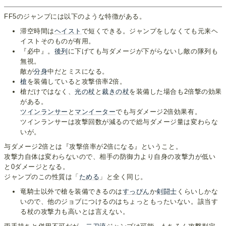
FF5のジャンプには以下のような特徴がある。
滞空時間は
ヘイスト
で短くできる。ジャンプをしなくても元来ヘ
イストそのものが有用。
『必中』。
後列
に下げても与ダメージが下がらないし敵の隊列も
無視。
敵が
分身
中だとミスになる。
槍
を装備していると攻撃倍率2倍。
槍だけではなく、
光の杖
と
裁きの杖
を装備した場合も2倍撃の効果
がある。
ツインランサー
と
マンイーター
でも与ダメージ2倍効果有。
ツインランサーは攻撃回数が減るので総与ダメージ量は変わらな
いが。
与ダメージ2倍とは『攻撃倍率が2倍になる』ということ。
攻撃力自体は変わらないので、相手の防御力より自身の攻撃力が低い
と0ダメージとなる。
ジャンプのこの性質は「
ためる
」と全く同じ。
竜騎士以外で槍を装備できるのは
すっぴん
か
剣闘士
くらいしかな
いので、他のジョブにつけるのはちょっともったいない。該当す
る杖の攻撃力も高いとは言えない。