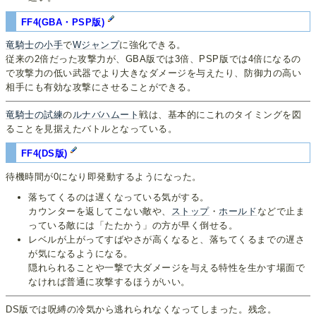
FF4(GBA・PSP版)
竜騎士の小手
で
Wジャンプ
に強化できる。
従来の2倍だった攻撃力が、GBA版では3倍、PSP版では4倍になるの
で攻撃力の低い武器でより大きなダメージを与えたり、防御力の高い
相手にも有効な攻撃にさせることができる。
竜騎士の試練
の
ルナバハムート
戦は、基本的にこれのタイミングを図
ることを見据えたバトルとなっている。
FF4(DS版)
待機時間が0になり即発動するようになった。
落ちてくるのは遅くなっている気がする。
カウンターを返してこない敵や、
ストップ
・
ホールド
などで止ま
っている敵には「たたかう」の方が早く倒せる。
レベルが上がってすばやさが高くなると、落ちてくるまでの遅さ
が気になるようになる。
隠れられることや一撃で大ダメージを与える特性を生かす場面で
なければ普通に攻撃するほうがいい。
DS版では呪縛の冷気から逃れられなくなってしまった。残念。