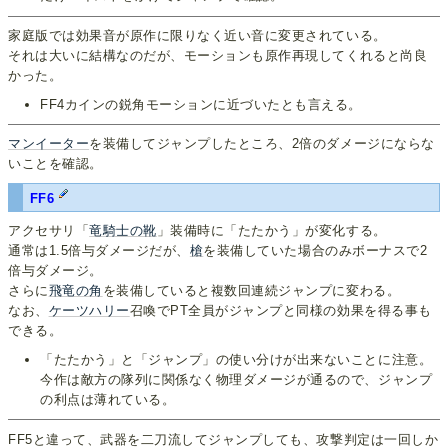
家庭版では効果音が原作に限りなく近い音に変更されている。
それは大いに結構なのだが、モーションも原作再現してくれると尚良
かった。
FF4カインの鋭角モーションに近づいたとも言える。
マンイーター
を装備してジャンプしたところ、2倍のダメージにならな
いことを確認。
FF6
アクセサリ「
竜騎士の靴
」装備時に「たたかう」が変化する。
通常は1.5倍与ダメージだが、
槍
を装備していた場合のみボーナスで2
倍与ダメージ。
さらに
飛竜の角
を装備していると複数回連続ジャンプに変わる。
なお、
ケーツハリー
召喚でPT全員がジャンプと同様の効果を得る事も
できる。
「たたかう」と「ジャンプ」の使い分けが出来ないことに注意。
今作は敵方の隊列に関係なく物理ダメージが通るので、ジャンプ
の利点は薄れている。
FF5と違って、武器を二刀流してジャンプしても、攻撃判定は一回しか