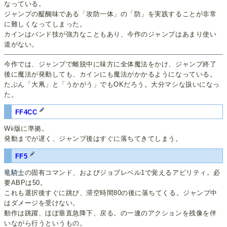
なっている。
ジャンプの醍醐味である「攻防一体」の「防」を実践することが非常
に難しくなってしまった。
カインはバンド技が強力なこともあり、今作のジャンプはあまり使い
道がない。
今作では、ジャンプで離脱中に味方に全体魔法をかけ、ジャンプ終了
後に魔法が発動しても、カインにも魔法がかかるようになっている。
たぶん「大凧」と「うかがう」でもOKだろう。大分マシな扱いになっ
た。
FF4CC
Wii版に準拠。
発動までが遅く、ジャンプ後はすぐに落ちてきてしまう。
FF5
竜騎士
の固有コマンド、およびジョブレベル1で覚えるアビリティ。必
要ABPは50。
これも選択後すぐに跳び、滞空時間80の後に落ちてくる。ジャンプ中
はダメージを受けない。
動作は跳躍、ほぼ垂直急降下、戻る。の一連のアクションを残像を伴
いながら行うというもの。