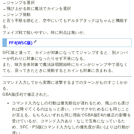
→ジャンプを選択
→飛び上がる前に魔法でカインを選択
→ジャンプ発動
と言う手順を踏むと、空中にいてもデルタアタックはちゃんと機能す
る。
フェイズ戦で狙いやすい。特に利点は無いが。
FF4(WSC版)
SFC版と違って、カインが対象になっててジャンプすると、別メンバ
ーが代わりに対象になったりせず不発になる。
また、味方全体対象で魔法詠唱開始時にカインがジャンプ中で居なく
ても、戻ってきたときに発動するとカインも対象に含まれる。
コマンド入力してから実際に攻撃するまでのターンがものすごくかか
る。
GBA版(E4)で修正された。
コマンド入力なしの行動は優先順位が遅れるため、飛ぶのも遅け
れば降りてくるのはもっと遅い。バーサクやためるにも同じこと
が言える。もちろんいずれも同じ理由でGBA版E4の修正の影響を
受けているが、コマンド入力あり・なしで互角になっているた
め、SFC・PS版(コマンド入力なしの優先度が高い)よりは行動が
遅い。