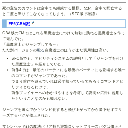
死の宣告のカウントは空中でも継続する模様。なお、空中で死亡する
と二度と降りてこなくなってしまう。（SFC版で確認）
FF5(GBA版)
GBA版のCMではこれを黒魔道士につけて無駄に跳ねる黒魔道士を作っ
て遊んでた。
「黒魔道士がジャンプしてる～」
ただ別バージョンの
殴る
白魔道士のほうがまだ実用性は高い。
SFC版でも、アビリティシステムの説明として「ジャンプを付け
た黒魔道士」を紹介していた。
前作4では、最初のパーティにも最後のパーティにも登場する唯一
のコマンドがジャンプであった。
つまり前作を遊んでいれば必ず知っているであろうコマンドアビ
リティとなるわけで、
前作プレイヤーへのわかりやすさを考慮して説明や広告に起用し
たということなのかも知れない。
ジャンプを選んでからゾンビ化すると飛び上がってから降下せずフリ
ーズするバグが修正された。
マシンヘッド戦の魔法バリア持ち迎撃ロケットフリーズバグは修正さ