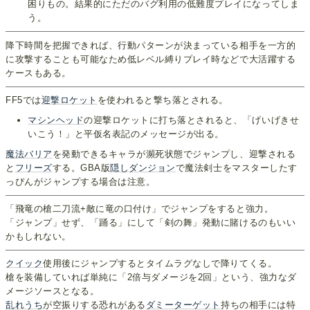
困りもの。結果的にただのバグ利用の低難度プレイになってしま
う。
降下時間を把握できれば、行動パターンが決まっている相手を一方的
に攻撃することも可能なため低レベル縛りプレイ時などで大活躍する
ケースもある。
FF5では
迎撃ロケット
を使われると撃ち落とされる。
マシンヘッド
の迎撃ロケットに打ち落とされると、「げいげきせ
いこう！」と平仮名表記のメッセージが出る。
魔法バリア
を発動できるキャラが瀕死状態でジャンプし、迎撃される
と
フリーズ
する。GBA版
隠しダンジョン
で魔法剣士をマスターしたす
っぴんがジャンプする場合は注意。
「飛竜の槍二刀流+敵に竜の口付け」でジャンプをすると強力。
「ジャンプ」せず、「踊る」にして「剣の舞」発動に賭けるのもいい
かもしれない。
クイック
使用後にジャンプするとタイムラグなしで降りてくる。
槍を装備していれば単純に「2倍与ダメージを2回」という、強力なダ
メージソースとなる。
乱れうち
が空振りする恐れがある
ダミーターゲット
持ちの相手には特