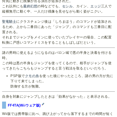
何気に動きに残像が出る演出が追加された。
これ以外にも
最終幻想
の時などでも、
セシル
、カイン、
エッジ
三人で
縦横無尽に動く中、一人だけ残像を見せながら動く姿がニクい。
聖竜騎士
にクラスチェンジ後は「しろまほう」のコマンドが追加され
るため、上から二番目にあった「ジャンプ」のコマンドも三番目に配
置される。
それまでジャンプをメインに使っていたプレイヤーの場合、この配置
転換に戸惑いコマンドミスをすることもしばしばだという。
謎の男時に使えるようになるのはバロン城で悪の半身と決着を付ける
時。
この時は悪の半身もジャンプを使ってくるので、相手がジャンプを使
ってきたらこちらもジャンプすると言う戦法を取るといいだろう。
PSP版で
クモの糸
を使った後にやったところ、謎の男の方が先に
下りて来てしまった。
防御する方が無難。
自身を対象にジャンプしたときは「効果がなかった」と表示される。
FF4TA(Wiiウェア版)
Wii版では携帯版に比べ、跳び上がってから落下するまでの時間が短く