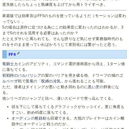
度失敗したらちょっと熟練度を上げてから再トライすべき。
家庭版では効果音はFF5のものを使っているようだ（モーションは変わ
ってない）。
5の場合は原作に近づける為にこの効果音に変わったのはわかるが、3
まで5のそれを流用する必要はあったのか？
たとえダサいと罵られても、そんな謗りなど気にせず業務版時代のも
のをそのまま使っていればかろうじて差別化には繋がったと思う。
FF4
竜騎士
カイン
のアビリティ。コマンド選択後画面から消え、1ターン後
に落ちてくる。
初戦時のバルバリシア
の髪のバリアを突き破る他、ドワーフの城の
ゴ
ルベーザ
戦で
黒竜
の「
呪縛の冷気
」から逃れることも可能。
ただ、後者はタイミングが悪いと動き回れるのに
黒い牙
の餌食にな
る。
他シリーズのジャンプと比べ、凄いスピードで突っ込んでくる。
頭を下にして落ちてくるグラフィックがカッコイイ。更に角度も
すごい。斜め45度に落ちてくる。
オーディン
の
斬鉄剣
も回避できる。大抵のプレイヤーはカイン離
脱中にオーディンと戦うのだが…