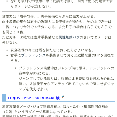
なにも後列での使用に限った話では無く、前列で使った場合です
らダメージが安定しない。
攻撃力は「右手*3倍」。両手装備ならさらに威力が上がる。
両手装備の場合は右手の攻撃力に３倍補正が掛かり、その上で左手は
１倍。つまり合計で４倍分になる。また片手の場合は右手でも左手で
も同じく３倍。
ただガルーダ戦では左片手装備だと
属性無効バグ
のせいでダメージは
伸びない。
安全確保の為には盾を持たせておいた方がよいかも。
右手に
ブラッドランス
を装備させておくと結構な量のHPを回復で
きる。
ブラッドランス装備中はジャンプ時に限り、アンデッドへの
命中率が0%になる。
ジャンプしている限りは、誤爆による逆吸収を恐れる心配は
無い。３は後半からアンデッド出てこないので気にせずジャ
ンプを使えばよい。
FF3(DS・PSP・3D REMAKE版)
通常攻撃ダメージ×ジョブ熟練度補正（1.5～2.4）×風属性弱点補正
（2.0）という与ダメージ算出になっている。
風属性弱点補正は通常攻撃の風（雷）属性と別に積算されるので、突/