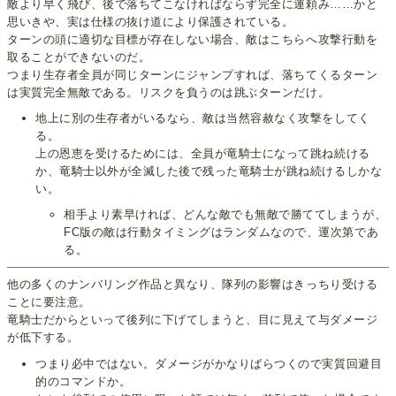
敵より早く飛び、後で落ちてこなければならず完全に運頼み……かと
思いきや、実は仕様の抜け道により保護されている。
ターンの頭に適切な目標が存在しない場合、敵はこちらへ攻撃行動を
取ることができないのだ。
つまり生存者全員が同じターンにジャンプすれば、落ちてくるターン
は実質完全無敵である。リスクを負うのは跳ぶターンだけ。
地上に別の生存者がいるなら、敵は当然容赦なく攻撃をしてく
る。
上の恩恵を受けるためには、全員が竜騎士になって跳ね続ける
か、竜騎士以外が全滅した後で残った竜騎士が跳ね続けるしかな
い。
相手より素早ければ、どんな敵でも無敵で勝ててしまうが、
FC版の敵は行動タイミングはランダムなので、運次第であ
る。
他の多くのナンバリング作品と異なり、隊列の影響はきっちり受ける
ことに要注意。
竜騎士だからといって後列に下げてしまうと、目に見えて与ダメージ
が低下する。
つまり必中ではない。ダメージがかなりばらつくので実質回避目
的のコマンドか。