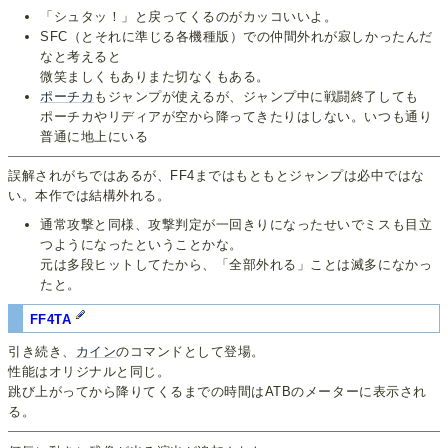
「シュタッ！」と戻ってくるのがカッコいいよ。
SFC（とそれに準じる各機種版）での仲間外れが寂しかったんだ
なと考えると
微笑ましくもありまた切なくもある。
ポーチカ
もジャンプが使えるが、ジャンプ中に戦闘終了しても
ポーチカやリディアが空から降ってきたりはしない。いつも通り
普通に地上にいる
誤解されがちではあるが、FF4まではもともとジャンプは必中ではな
い。本作では結構外れる。
通常攻撃と同様、攻撃判定が一回きりになったせいでミスも目立
つようになったということかな。
元は多段ヒットしてたから、「全部外れる」ことは滅多になかっ
たと。
FF4TA
引き続き、
カイン
のコマンドとして登場。
性能はオリジナルと同じ。
跳び上がってから降りてくるまでの時間はATBのメーターに表示され
る。