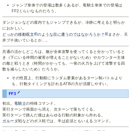
ジャンプ単体での登場は数多くあるが、竜騎士単体での登場は
FF2くらいなものだろう。
ダンジョンなどの屋内でもジャンプできるが、冷静に考えると明らか
におかしい。
どっかの移動呪文
の
ような目に遭うのではなかろうか？
まさか、天
井ブチ抜いているとか…。
共通の活かしどころは、敵が全体攻撃を使ってくると分かっていると
き（下にいる仲間の被害が増えることがないため）やカウンター主体
の敵と戦うとき（時間がかかっても、一発の火力を上げて攻撃する回
数を減らしたいため）だろうか。
その性質上、行動順にランダム要素があるターン制バトルより
も、行動タイミングを計れるATBの方が活躍しやすい。
FF3
初出。
竜騎士
の特殊コマンド。
実行ターンで画面から消え、次ターンで落ちてくる。
実行ターンで跳んだ後はあらゆる行動の対象から外れる。
ガルーダ
戦などのボス戦では、半ば必須ともいえるコマンド。