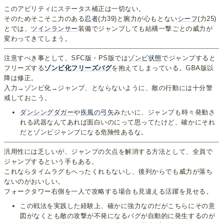
このアビリティにステータス補正は一切ない。
そのためそこそこ力のある
忍者
(力39)と腕力が心もとない
シーフ
(力25)
とでは、
ツインランサー
装備でジャンプしても結構一撃ごとの威力が
変わってきてしまう。
注意すべき事として、SFC版・PS版では
ゾンビ状態
でジャンプすると
フリーズする
ゾンビ化フリーズバグ
を抱えてしまっている。GBA版以
降は修正。
入力→ゾンビ化→ジャンプ、とならないように、敵の行動には十分警
戒しておこう。
ダンシングダガー
や
疾風の弓矢
みたいに、ジャンプも時々発動さ
れる武器なんてあれば面白いのにって思ってたけど、確かにそれ
だとゾンビジャンプになる危険性あるな。
汎用性には乏しいが、ジャンプの欠点を解消する方法として、全員で
ジャンプするという手もある。
これならタイムラグもへったくれもないし、後列からでも威力が落ち
ないのがおいしい。
フォークタワー右側を一人で攻略する場合も見違える活躍を見せる。
この戦法を実践した経験上、確かに強力なのだがこちらにその意
図がなくとも敵の攻撃が不発になるバグが自動的に発生するのが