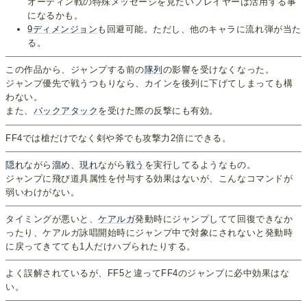
オーディン戦の特殊メッセージを見たいプレイヤーは活用する事
になるかも。
9ディメンジョン
も回避可能。ただし、他のキャラに流れ弾が当た
る。
この作品から、ジャンプする前の
隊列
の影響を受けなくなった。
ジャンプ優先で戦うつもりなら、カインを後列に下げてしまっても構
わない。
また、
バックアタック
を受けた際の反撃にも有効。
FF4では槍だけでなく剣や斧でも攻撃力2倍にできる。
隠れ
ながら
溜め
、
現れ
ながら
戦う
を実行してるようなもの。
ジャンプに飛び道具属性を付与する効果はないが、こんなコマンドが
弱いわけがない。
タイミングが悪いと、
ケアルガ
発動時にジャンプしてて回復できなか
ったり、ケアルガ詠唱開始時にジャンプ中で対象にされないと発動時
に戻ってきてても1人だけハブられたりする。
よく誤解されているが、FF5と違ってFF4のジャンプに必中効果はな
い。