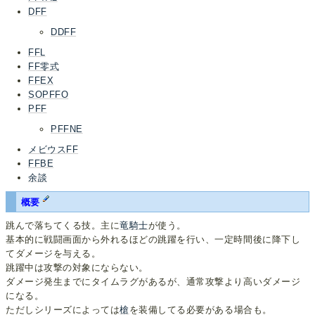
DFF
DDFF
FFL
FF零式
FFEX
SOPFFO
PFF
PFFNE
メビウスFF
FFBE
余談
概要
跳んで落ちてくる技。主に
竜騎士
が使う。
基本的に戦闘画面から外れるほどの跳躍を行い、一定時間後に降下し
てダメージを与える。
跳躍中は攻撃の対象にならない。
ダメージ発生までにタイムラグがあるが、通常攻撃より高いダメージ
になる。
ただしシリーズによっては
槍
を装備してる必要がある場合も。