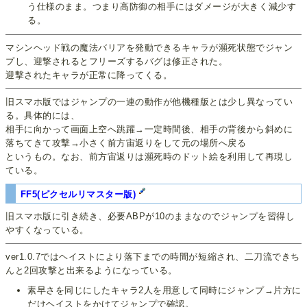
う仕様のまま。つまり高防御の相手にはダメージが大きく減少す
る。
マシンヘッド戦の魔法バリアを発動できるキャラが瀕死状態でジャン
プし、迎撃されるとフリーズするバグは修正された。
迎撃されたキャラが正常に降ってくる。
旧スマホ版ではジャンプの一連の動作が他機種版とは少し異なってい
る。具体的には、
相手に向かって画面上空へ跳躍→一定時間後、相手の背後から斜めに
落ちてきて攻撃→小さく前方宙返りをして元の場所へ戻る
というもの。なお、前方宙返りは瀕死時のドット絵を利用して再現し
ている。
FF5(ピクセルリマスター版)
旧スマホ版に引き続き、必要ABPが10のままなのでジャンプを習得し
やすくなっている。
ver1.0.7ではヘイストにより落下までの時間が短縮され、二刀流できち
んと2回攻撃と出来るようになっている。
素早さを同じにしたキャラ2人を用意して同時にジャンプ→片方に
だけヘイストをかけてジャンプで確認。