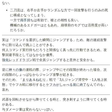
ない。
二刀流は、右手か左手かランダムな方で一回攻撃を行うのみの死
に構成となってしまう。
一方で
両手持ち
は有効で、槍との相性も良い。
機械のあるエドガーはともあれ、崩壊前のモグでは活用度が高い
だろうか。
実は「コマンドを選択した瞬間にジャンプする」ため、敵の連続攻撃
中に割り込んで跳ぶことができる。
何人コマンド実行待ちだろうと関係なく真っ先に行動できるため、攻
撃回避手段としてはなかなか優秀。
強化レッドドラゴン
戦で全員ジャンプすると意外と安全かも。
逆に
神々の像
の連戦の際、ジャンプ中にその段階が終わった場合、次
の段階のしょっぱなからジャンプ攻撃が起きる。
そのため、「
まりあ
＆
ねむり
」戦で「3人ジャンプ滞空中・1人地上状
態」でケフカ戦に移行すると
ケフカがしゃべる前に終了
なんてのも。
哀れ
武器を回転させながら降りてくる時と、突き刺すように降りてくる時
がある。
与ダメージ量は変わらないっぽい。