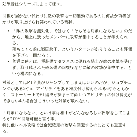
効果音はシリーズによって様々。
回復が届かない代わりに敵の攻撃も一切無効であるのに何故か前者ば
かりが取り上げられ笑われている現状。
「敵の攻撃を無効化」ではなく「そもそも対象にならない」のだ
から、地上に残ったメンバーに攻撃が集中することが考えられ
る。
落ちてくる前に戦闘終了、というパターンがありうることも評価
を下げる一因だろう。
普通に使えば、重装備でタフネスに優れる騎士が敵の攻撃を受け
ず、取り残された軽装備の回復役などに敵の攻撃が集中する、と
いう構図になる。
対策としてはPT全員がジャンプしてしまえばいいのだが、ジョブチェ
ンジがある3や5、アビリティをある程度付け替えられる6ならともか
く、ストーリー上でPT編成が決まって尚且つアビリティの付け替えが
できない4の場合はこういった対策が取れない。
「対象にならない」という事は相手がどんな恐ろしい攻撃をしてこよ
うが100%回避可能と言う事。
特に低レベル攻略では全滅確定の攻撃を回避するのにとても重宝す
る。