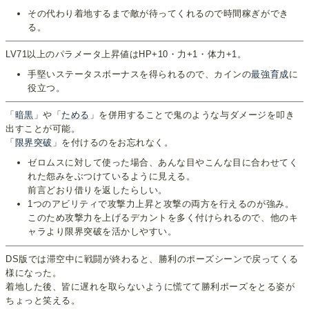
その代わり着地するまで敵が待ってくれるので時間稼ぎができ
る。
LV71以上のパラメータ上昇値はHP+10・力+1・体力+1。
手堅いステータスボーナスを得られるので、カインの
最強育成
に
役立つ。
「
暗黒
」や「
ためる
」を併用することで鬼のような与ダメージを叩き
出すことが可能。
「
限界突破
」を付けるのをお忘れなく。
ゼロムスに対して使った場合、あんな目やこんな目に合わせてく
れた怨みをぶつけているように見える。
前言どおり借りを返したらしい。
1つのアビリティで攻撃力上昇と攻撃の両方を行えるのが強み。
このため攻撃力を上げるデカントを多く付けられるので、他のキ
ャラより限界突破を活かしやすい。
DS版では滞空中に戦闘が終わると、勝利のポーズシーンで戻ってくる
様になった。
着地した後、皆に遅れを取らないように慌てて勝利ポーズをとる姿が
ちょっと笑える。