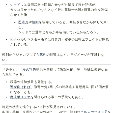
シャドウ
は毎回武器を回転させながら降りて来た記憶が。
カッコ良かったのでなんとなく彼に竜騎士の靴+飛竜の角を装備
させてた俺。
忍者刀
や
短剣
を装備していると、回転させながら降りて来
る。
シャドウは通常どちらかを装備しているからだろう。
ピクセルリマスター版では忍者刀・短剣の回転エフェクトが削除
されている。
後列からジャンプしても
隊列
の影響はなく、与ダメージが半減しな
い。
『必中』、「
愛の宣告
効果を無視して攻撃可能」等、地味に優秀な面
も散見できる。
武器の追加効果も発動する。
運が良ければ
、飛竜の角4回+〆の武器追加発動魔法1回=5回攻撃
になることも。
魔法版メテオ
を避けられる唯一の手段でもある。
特定の状況で成立するハメ技が発見されている。
条件・手順・原理などががややこしいので、詳細は
こちらのサイト
を