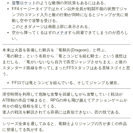
迎撃ロケット
のような敵側の対抗策もあるにはある。
FF4イージータイプではカイン以外全員が戦闘不能の状態でジャ
ンプのコマンド入力と敵の行動が同時になるとジャンプが先に発
動し空中で攻撃を受ける。
このときダメージは画面上部に表示される。
空から降ってくるはずの
メテオ
すら回避できてしまうのが恐ろし
い。
本来は火器を装備した騎兵を「竜騎兵(Dragoon)」と呼ぶ。
「竜の騎士」という名前から「竜とコンビを組む騎士」という連想は
まだしも、「竜がいないなら自力で高空ジャンプさせちまえ」と後の
スタンダード路線を作ってしまったFF3スタッフはある意味スゴイと思
う。
FF11では竜とコンビを組んでいる。そしてジャンプも健在。
滞空時間を利用して危険な攻撃を回避しながら攻撃していく戦法が
ATB制の作品で極まると、RPGの枠も飛び越えてアクションゲームか
何かの様な様相を呈してくる。
達人の戦法を解説されても容易には真似できない。匠の技である。
シリーズ全体を通してみると、竜騎士よりジャンプの方が多くの作品
に登場してる気がする。