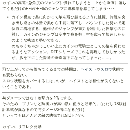
カインの高速+急角度のジャンプに慣れてしまうと、上から垂直に落ち
てくるだけのFF5やFF6のジャンプに違和感を感じてしまう‥‥
カイン視点で奥に向かって敵を飛び越えるように跳躍、片腕を突
き出し逆さの体勢で奥から手前に落下し、バウンドした勢いで定
位置に着地する。他作品のジャンプが重力を利用した攻撃なのに
対し、カインのジャンプは空中で身を翻し空を蹴って加速したか
のような軌道と勢いである。
めちゃくちゃかっこいい上にカインの竜騎士としての格を伺わせ
るようなアクション。DFFシリーズでこれを再現して欲しかった
が、脚を下にした普通の垂直落下になってしまった……。
飛び上がってから落ちてくるまでの時間は、
ヘイスト
や
スロウ
状態で
も変わらない。
スロウ状態をカバーするにはいいが、ヘイストとは相性が良くないと
いうことである。
与ダメージではなく攻撃力を2倍にする。
そのため、プリンなど防御力が高い敵に使うと効果的。(ただしDS版は
計算式が異なるので与ダメージ2倍になるだけ)
といってもほとんどの敵の防御力は5以下だが。
カインにリフレク発動