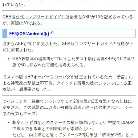
れていない。
GBA版公式コンプリートガイド
には必要なABPが10と記述されている
が、実際は50である。
FF5(iOS/Android版)
必要なABPが10に変更された。GBA版コンプリートガイドの誤植が正
式に実装された。
GBA攻略本の編集者がプレイしたテスト版は習得ABPが10で製品
版で50に戻された可能性も考えられる。
旧スマホ版は
HPオーバーフローバグ
が修正されているため「
予言
」に
よる
神竜改
の撃破は不可能。
クイック
と
飛竜の槍
のジャンプによる正
攻法が一層重要となった。
ツインランサー
装備でジャンプすると2倍攻撃の2回攻撃となる仕様に
変更され、この武器の二刀流が可能な
忍者
がさらに強化された。
シー
フ
の火力もアップ。
相変わらず力などのステータス補正効果はないが、中盤で10ABP
で導入できる事との相乗効果が素晴らしい。
ただし、両手持ちと違ってダメージ2倍効果は「倍率が2倍」とい