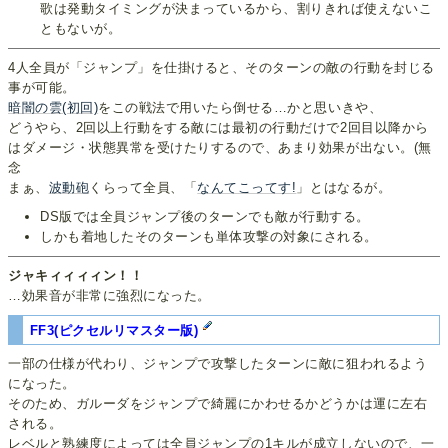
歌は発動タイミングが決まっているから、割りきれば使えないこ
ともないが。
4人全員が「ジャンプ」を仕掛けると、そのターンの敵の行動を封じる
事が可能。
暗闇の雲(初回)
をこの戦法で用いたら倒せる…かと思いきや、
どうやら、2回以上行動をする敵には最初の行動だけで2回目以降から
はダメージ・状態異常を受けたりするので、あまり効果が出ない。(無
念
まぁ、
波動砲
くらって全員、「
なんてこってす!
」とはなるが。
DS版では全員ジャンプ後のターンでも敵が行動する。
しかも着地したそのターンも単体攻撃の対象にされる。
ジャキィィィィン！！
…効果音が非常に強烈になった。
FF3(ピクセルリマスター版)
一部の仕様が代わり、ジャンプで攻撃したターンに敵に狙われるよう
になった。
そのため、ガルーダをジャンプで綺麗にかわせるかどうかは運に左右
される。
レベルと熟練度によっては全員ジャンプの1キルが成立しないので、一