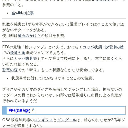
参照のこと。
当wikiの記事
乱数を確実に1ずらす事ができるという通常プレイではそこまで使い道
がないテクニックがある。
使用例は
魔石のかけら
の項目を参照。
FF6の最強「槍ジャンプ」といえば、おそらく
カッパ状態
+
沙悟浄の槍
での
飛竜の角
連続ジャンプであろう。
さらに
カッ
パ防
具類
もすべて揃えて後列に下げると、本当に驚くくら
い打たれ強くもなる。
恐竜の森
での「狩り」もこの状態ならかなり安全にできる。
状態異常に対してはかなりザルになるので注意。
ダイスやイカサマのダイスを装備してジャンプした場合、振らないの
でダイスの目はわからないが、内部では通常通りに出目による判定が
行われているようだ。
FF6(GBA版)
GBA版追加武器の
ロンギヌス
と
グングニル
は、槍なのになぜか2倍与ダ
メージが適用されない。