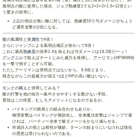
風弱点の敵に使用した場合、ジョブ熟練度1でも2×2×2×1.5=12倍とい
う驚きの倍率に。
上記の弱点が無い敵に対しては、熟練度55で与ダメージがちょう
ど通常攻撃の2倍になる。
槍
の風属性と
突属性
で4倍！
さらにジャンプによる風弱点補正が加わって8倍！
これに最高
熟練度
の倍率2.4を加えれば与ダメージは19.2倍だーっ！
グングニル
で狙えばチートじみた威力を発揮し、
アーリマン
(HP99999)
を一撃で倒すことすら可能。
ただしアーリマンは突弱点ではないから、9.6倍どまり。
残念ながらこの超威力が役立つほどHPの高い敵はいない。
モンク
の
構え
と併用してみる？
敵の打撃を他の味方へ集中させやすくする数少ない手段。
普段はこの性質、むしろデメリットになるのであるが。
バイキングの挑発との組み合わせもありか。
物理攻撃はバイキングが無効化し、全体魔法攻撃はジャンプで避
ければ、パーティー全体で被ダメージをかなり減らせる。
吟遊詩人の歌とは相性が微妙。ターンの始まりにいなければ強化
の恩恵は受けられないのである。