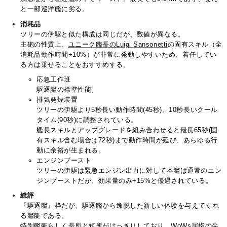
と一部巡洋艦に劣る。
消耗品
ツリーの伊駆と似た構成は同じだが、数値が異なる。
主砲の性質上、
ユニーク艦長のLuigi Sansonetti
の固有スキル（全
消耗品動作時間+10%）が非常に発動しやすいため、着任してい
る方は乗せることをおすすめする。
応急工作班
駆逐艦の標準性能。
排気発煙装置
ツリーの伊駆より5秒長い動作時間(45秒)、10秒長いクール
タイム(90秒)に調整されている。
艦長スキルとアップグレードを組み合わせると最長65秒(固
有スキル含む場合は72秒)まで動作時間が延び、あらゆる行
動に余裕が生まれる。
エンジンブースト
ツリーの伊駆は緊急エンジン出力に対して本艦は通常のエン
ジンブーストだが、効果量のみ+15%と優遇されている。
総評
『駆逐艦』枠だが、駆逐艦から逸脱した新しい体験を与えてくれ
る艦艇である。
特別艦艇らしく長所と短所がはっきりしており、WoWs屈指の尖