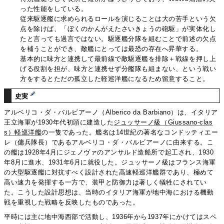
った性能をしている。
従来駆逐艦に求められるロールを演じることは大の苦手という欠
点を除けば、「ぼくのかんがえたさいきょうの砲駆」が実体化し
たと言っても過言ではない。駆逐艦分隊を組むことで前述の欠点
を補うことができ、敵艦にとっては最恐の存在へ昇華する。
基本的に味方と連携して最前線で敵駆逐艦を排除＋戦線を押し上
げる役割を担が、味方と連携せず分艦隊も組まない、という戦い
方をするとただの孤立した軽巡洋艦になるため留意すること。
史実
アルベリコ・ダ・バルビアーノ（Alberico da Barbiano）は、イタリア
王立海軍が1930年代初頭に建造した
ジュッサーノ級（Giussano-clas
s）軽巡洋艦
の一隻であった。艦名は14世紀の著名なコンドッティエー
レ（傭兵隊長）であるアルベリコ・ダ・バルビアーノに由来する。こ
の艦は1928年4月にジェノヴァのアンサルド造船所で起工され、1930
年8月に進水、1931年6月に就役した。ジュッサーノ級はフランス海軍
の大型駆逐艦に対抗すべく設計された高速軽巡洋艦群であり、極めて
高い速力を発揮する一方で、装甲と防御力は著しく犠牲にされてい
た。こうした設計思想は、当時のイタリア海軍が地中海における機動
戦を重視した戦略を反映したものであった。
平時には主に地中海西部で活動し、1936年から1937年にかけてはスペ