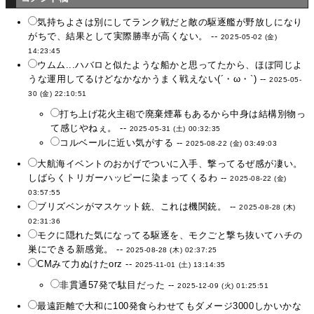
気持ちよさは別にしてランク戦だと敵の駆逐艦が野放しになり
がちで、結果として実際勝率が高くない。 --
2025-05-02 (金)
14:23:45
ウムム...ハバロと似たような船かと思ってたから、ほぼ同じよ
うな運用してるけどなかなかうまく戦えない(´・ω・`) --
2025-05-
30 (金) 22:10:51
打ち上げ花火主砲で廃棄煙幕もあるから中身は結構別物っ
て感じやねぇ。 --
2025-05-31 (土) 00:32:35
コルベールに近い気がする --
2025-08-22 (金) 03:49:03
大航海イベントのおかげでついに入手、撃ってるぜ感が凄い。
しばらくトリガーハッピーに染まってくるわ --
2025-08-22 (金)
03:57:55
ブリズベンがマスケット銃、これは機関銃。 --
2025-08-28 (木)
02:31:36
モクに隠れた気になってる駆逐を、モクごと撃ち抜いてハチの
巣にできる新感覚。 --
2025-08-28 (木) 02:37:25
CMみて力ぬけたorz --
2025-11-01 (土) 13:14:35
非貫通57発で駄目だった --
2025-12-09 (火) 01:25:51
最遠距離で大和に100発食らわせてもダメージ3000しかいかな