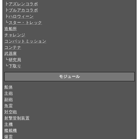
┣
アズレンコラボ
┣
ブルアカコラボ
┣
ハロウィーン
┗
スター・トレック
造船所
チャレンジ
コンバットミッション
コンテナ
武器庫
┗
研究局
┗
下取り
モジュール
船体
主砲
副砲
魚雷
対空砲
射撃管制装置
主機
艦載機
爆雷