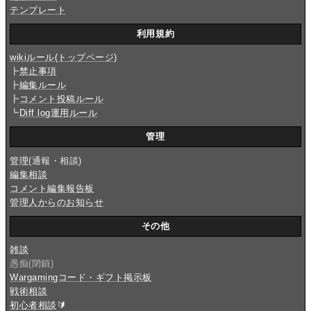
テンプレート
利用規約
wikiルール(トップページ)
┣
禁止事項
┣
編集ルール
┣
コメント投稿ルール
┗
Diff log運用ルール
管理
管理
(通報・相談)
編集相談
コメント編集報告板
管理人からのお知らせ
その他
雑談
愚痴(閉鎖)
Wargamingコード・ギフト掲示板
戦術相談
初心者相談
🔰