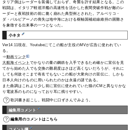
タリア側はレーダーを装備しておらず、奇襲を許す結果となる。この
戦闘は、イタリア軽巡洋艦の高速性を活かした夜間突破作戦が敵のレ
ーダーと夜戦技術の前に脆く崩れた典型例とされた。アルベリコ・
ダ・バルビアーノの喪失は地中海における枢軸国補給線維持の困難さ
を象徴する出来事の一つとなった。
小ネタ
Ver14.11現在、Youtubeにてこの船が主役のMVが広告に使われてい
る。
⇒
動画リンク
大航海イベント
でかなりの量の鋼鉄を入手できるため確かに宣伝を見
てから始めた人でも交換の難易度はさほど高くないだろうが、それに
しても何故そこまで有名でもないこの船が大衆向けの宣伝に、しかも
日本人向けのものに用いられたのかは永遠の謎である。
また曲調はこれより少し前に宣伝に使われていた猫のCMと異なりかな
り電波系のものになっており耳に残りやすい。
歌詞書き起こし。戦闘中に口ずさんでみよう。
編集用コメント
編集用のコメントはこちら
コメント欄