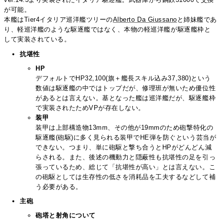
が可能。
本艦はTier4イタリア巡洋艦ツリーの
Alberto Da Giussano
と姉妹艦であ
り、軽巡洋艦のような駆逐艦ではなく、本物の軽巡洋艦が駆逐艦枠と
して実装されている。
抗堪性
HP
デフォルトでHP32,100(旗＋艦長スキル込み37,380)という
数値は駆逐艦の中ではトップだが、修理班が無いため優位性
があるとは言えない。基となった艦は巡洋艦だが、駆逐艦枠
で実装されたためVPが存在しない。
装甲
装甲は上部構造物13mm、その他が19mmのため砲撃特化の
駆逐艦(砲駆)に多く見られる装甲でHE弾を防ぐという芸当が
できない。つまり、単に砲駆と撃ち合うとHPがどんどん減
らされる。また、後述の機動力と隠蔽性も抗堪性の足を引っ
張っているため、総じて「抗堪性が高い」とは言えない。こ
の砲駆としては生存性の低さを消耗品を工夫するなどして補
う必要がある。
主砲
砲塔と射角について