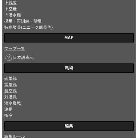
┣
戦艦
┣
空母
┗
潜水艦
採用・再訓練・階級
特殊艦長(ユニーク艦長等)
MAP
マップ一覧
日本語表記
戦術
砲撃戦
雷撃戦
航空戦
対潜戦
潜水艦戦
連携
衝突
編集
編集ルール