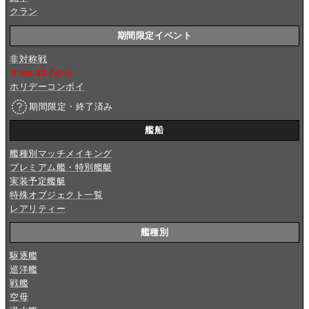
クラン
期間限定イベント
非対称戦
▼ver.15.7から
ホリデーコンボイ
期間限定・終了済み
艦船
艦種別マッチメイキング
プレミアム艦・特別艦艇
実装予定艦艇
特殊オブジェクト一覧
レアリティー
艦種別
駆逐艦
巡洋艦
戦艦
空母