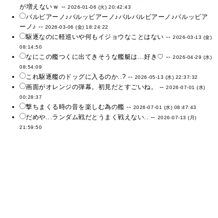
が増えないｗ --
2026-01-06 (火) 20:42:43
バルビアーノ♪バルッビアーノ♪バルバルビアーノ♪バルッビア
ーノ♪ --
2026-03-06 (金) 18:24:22
駆逐なのに軽巡いや何もイジョウなことはない --
2026-03-13 (金)
08:14:50
なにこの艦つくに出てきそうな艦艇は…好き♡ --
2026-04-29 (水)
08:54:09
これ駆逐艦のドッグに入るのか..? --
2026-05-13 (水) 22:37:32
画面がオレンジの弾幕。初見だとすごいね。 --
2026-07-01 (水)
00:28:37
撃ちまくる時の音を楽しむ為の艦 --
2026-07-01 (水) 08:47:43
だめや...ランダム戦だとうまく戦えない.. --
2026-07-13 (月)
21:59:50