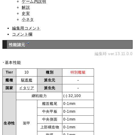
ゲーム内説明
解説
史実
小ネタ
編集用コメント
コメント欄
性能諸元
編集時 ver.13.11.0.0
･基本性能
Tier
10
種別
特別艦艇
艦種
駆逐艦
派生元
-
国家
イタリア
派生先
-
継戦能力
(-) 32,100
艦首艦尾
0-1mm
中央甲板
0-1mm
中央側面
0-1mm
生存性
装甲
上部構造物
0-1mm