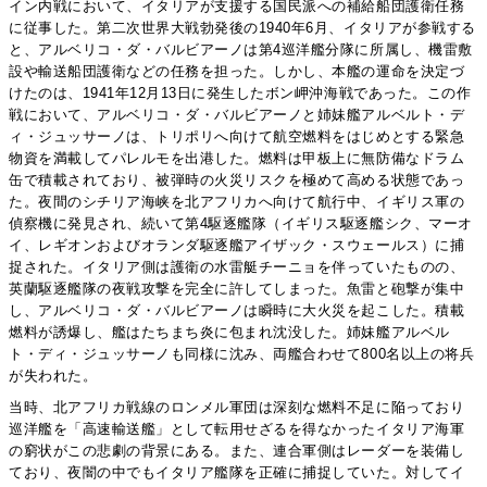
イン内戦において、イタリアが支援する国民派への補給船団護衛任務
に従事した。第二次世界大戦勃発後の1940年6月、イタリアが参戦する
と、アルベリコ・ダ・バルビアーノは第4巡洋艦分隊に所属し、機雷敷
設や輸送船団護衛などの任務を担った。しかし、本艦の運命を決定づ
けたのは、1941年12月13日に発生したボン岬沖海戦であった。この作
戦において、アルベリコ・ダ・バルビアーノと姉妹艦アルベルト・デ
ィ・ジュッサーノは、トリポリへ向けて航空燃料をはじめとする緊急
物資を満載してパレルモを出港した。燃料は甲板上に無防備なドラム
缶で積載されており、被弾時の火災リスクを極めて高める状態であっ
た。夜間のシチリア海峡を北アフリカへ向けて航行中、イギリス軍の
偵察機に発見され、続いて第4駆逐艦隊（イギリス駆逐艦シク、マーオ
イ、レギオンおよびオランダ駆逐艦アイザック・スウェールス）に捕
捉された。イタリア側は護衛の水雷艇チーニョを伴っていたものの、
英蘭駆逐艦隊の夜戦攻撃を完全に許してしまった。魚雷と砲撃が集中
し、アルベリコ・ダ・バルビアーノは瞬時に大火災を起こした。積載
燃料が誘爆し、艦はたちまち炎に包まれ沈没した。姉妹艦アルベル
ト・ディ・ジュッサーノも同様に沈み、両艦合わせて800名以上の将兵
が失われた。
当時、北アフリカ戦線のロンメル軍団は深刻な燃料不足に陥っており
巡洋艦を「高速輸送艦」として転用せざるを得なかったイタリア海軍
の窮状がこの悲劇の背景にある。また、連合軍側はレーダーを装備し
ており、夜闇の中でもイタリア艦隊を正確に捕捉していた。対してイ