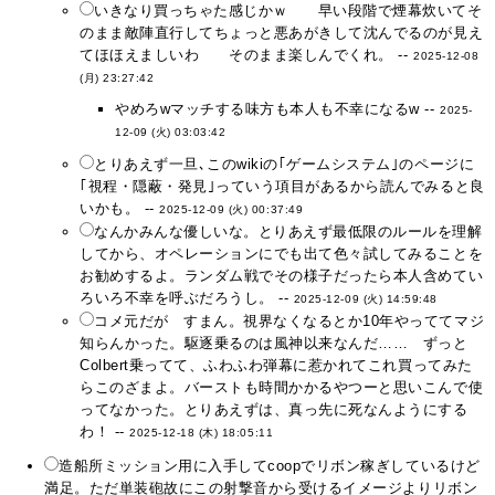
いきなり買っちゃた感じかｗ 早い段階で煙幕炊いてそ
のまま敵陣直行してちょっと悪あがきして沈んでるのが見え
てほほえましいわ そのまま楽しんでくれ。 --
2025-12-08
(月) 23:27:42
やめろwマッチする味方も本人も不幸になるw --
2025-
12-09 (火) 03:03:42
とりあえず一旦､このwikiの｢ゲームシステム｣のページに
｢視程・隠蔽・発見｣っていう項目があるから読んでみると良
いかも。 --
2025-12-09 (火) 00:37:49
なんかみんな優しいな。とりあえず最低限のルールを理解
してから、オペレーションにでも出て色々試してみることを
お勧めするよ。ランダム戦でその様子だったら本人含めてい
ろいろ不幸を呼ぶだろうし。 --
2025-12-09 (火) 14:59:48
コメ元だが すまん。視界なくなるとか10年やっててマジ
知らんかった。駆逐乗るのは風神以来なんだ…… ずっと
Colbert乗ってて、ふわふわ弾幕に惹かれてこれ買ってみた
らこのざまよ。バーストも時間かかるやつーと思いこんで使
ってなかった。とりあえずは、真っ先に死なんようにする
わ！ --
2025-12-18 (木) 18:05:11
造船所ミッション用に入手してcoopでリボン稼ぎしているけど
満足。ただ単装砲故にこの射撃音から受けるイメージよりリボン