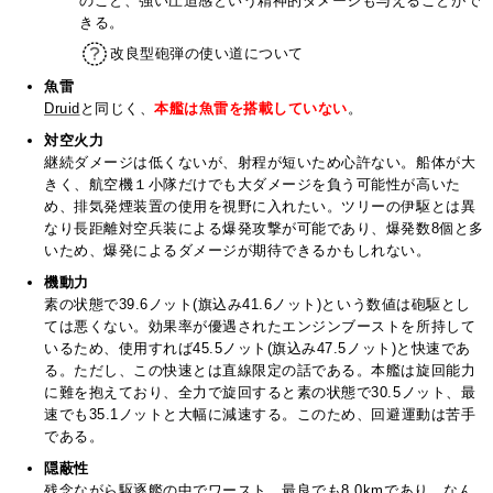
のこと、強い圧迫感という精神的ダメージも与えることがで
きる。
改良型砲弾の使い道について
魚雷
Druid
と同じく、
本艦は魚雷を搭載していない
。
対空火力
継続ダメージは低くないが、射程が短いため心許ない。船体が大
きく、航空機１小隊だけでも大ダメージを負う可能性が高いた
め、排気発煙装置の使用を視野に入れたい。ツリーの伊駆とは異
なり長距離対空兵装による爆発攻撃が可能であり、爆発数8個と多
いため、爆発によるダメージが期待できるかもしれない。
機動力
素の状態で39.6ノット(旗込み41.6ノット)という数値は砲駆とし
ては悪くない。効果率が優遇されたエンジンブーストを所持して
いるため、使用すれば45.5ノット(旗込み47.5ノット)と快速であ
る。ただし、この快速とは直線限定の話である。本艦は旋回能力
に難を抱えており、全力で旋回すると素の状態で30.5ノット、最
速でも35.1ノットと大幅に減速する。このため、回避運動は苦手
である。
隠蔽性
残念ながら駆逐艦の中でワースト。最良でも8.0kmであり、なん