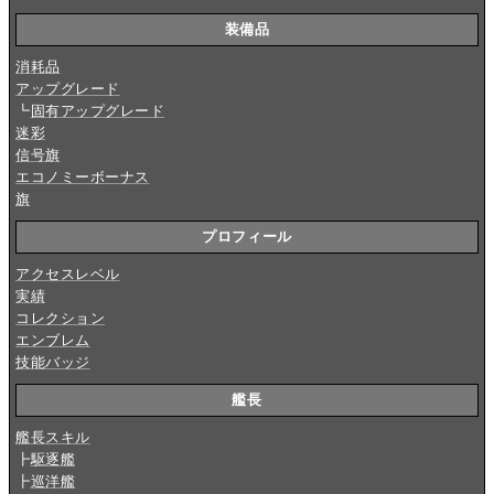
装備品
消耗品
アップグレード
┗
固有アップグレード
迷彩
信号旗
エコノミーボーナス
旗
プロフィール
アクセスレベル
実績
コレクション
エンブレム
技能バッジ
艦長
艦長スキル
┣
駆逐艦
┣
巡洋艦