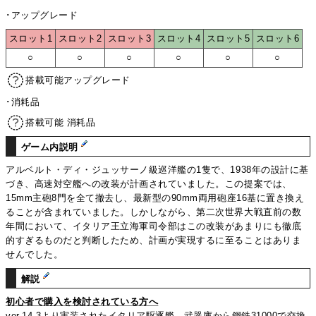
･アップグレード
スロット1
スロット2
スロット3
スロット4
スロット5
スロット6
○
○
○
○
○
○
搭載可能アップグレード
･消耗品
搭載可能 消耗品
ゲーム内説明
アルベルト・ディ・ジュッサーノ級巡洋艦の1隻で、1938年の設計に基
づき、高速対空艦への改装が計画されていました。この提案では、
15mm主砲8門を全て撤去し、最新型の90mm両用砲座16基に置き換え
ることが含まれていました。しかしながら、第二次世界大戦直前の数
年間において、イタリア王立海軍司令部はこの改装があまりにも徹底
的すぎるものだと判断したため、計画が実現するに至ることはありま
せんでした。
解説
初心者で購入を検討されている方へ
ver.14.3より実装されたイタリア駆逐艦。武器庫から鋼鉄31000で交換