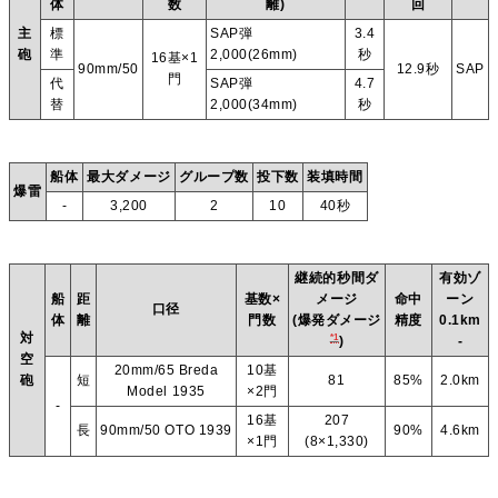
体
数
離)
回
主
標
SAP弾
3.4
砲
準
2,000(26mm)
秒
16基×1
90mm/50
12.9秒
SAP
門
代
SAP弾
4.7
替
2,000(34mm)
秒
船体
最大ダメージ
グループ数
投下数
装填時間
爆雷
-
3,200
2
10
40秒
継続的秒間ダ
有効ゾ
船
距
基数×
メージ
命中
ーン
口径
体
離
門数
(爆発ダメージ
精度
0.1km
対
*1
)
-
空
20mm/65 Breda
10基
砲
短
81
85%
2.0km
Model 1935
×2門
-
16基
207
長
90mm/50 OTO 1939
90%
4.6km
×1門
(8×1,330)