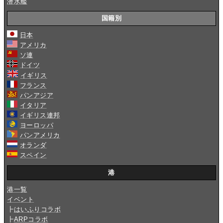
潜水艦
国籍別
日本
アメリカ
ソ連
ドイツ
イギリス
フランス
パンアジア
イタリア
イギリス連邦
ヨーロッパ
パンアメリカ
オランダ
スペイン
港
港一覧
イベント
┣
はいふりコラボ
┣
ARPコラボ