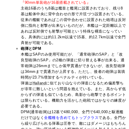
『90mm単装砲が16基搭載されている』
主砲16基のうち8基は艦首と艦尾に設置されており、残り8
基は船体中央に背中合わせの形で片弦づつ設置されている。
従来の艦艇であればこの背中合わせに設置された砲塔は反対
側に指向と射撃が出来ないものだが、本艦は一定距離以上で
あれば反対側でも射撃が可能という特殊な構造になってい
る。具体的には約11.2km以遠で15基、約12.7km以遠で全門
斉射が可能である。
砲弾とDPM
本艦はSAPのみ使用可能だが、「通常砲弾のSAP」と「改
良型砲弾のSAP」の2種の弾道に切り替える事が出来る。通
常砲弾は26mmまでしか装甲貫通ができないが、改良型砲弾
は34mmまで貫通力が上昇する。ただし、後者の砲弾は装填
時間が23.7%増加するペナルティが付いている。
弾速は
Halland
に似ており山なりの弾道になるため偏差撃ち
が非常に難しいという問題を抱えている。また、高からず低
からずの弾道も似ているため、島影から砲撃できるポイント
は限られている。機動力を活かした砲戦ではかなりの練度が
必要である。
DPM(通常砲弾)は12基で480,000、全門で640,000と駆逐艦
だけではなく
全艦種を含めてもトップクラス
である。全門か
ら繰り広げられる弾幕は圧巻で、敵にはダメージはもちろん