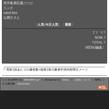
初中級者応援ページ
リンク
sand box
公開テスト
〔
人気
/
今日人気
〕〔
最新
〕
T.
?
Y.
?
NOW.
?
TOTAL.
?
〔
MENU編集
〕
*1
斉射1回あたりの爆発数×砲弾1発の爆発半径内秒間ダメージ
レンタルWIKI by
WIKIWIKI.jp*
/ Designed by
Olivia
/
広告について
/ 無料レン
タル掲示板
zawazawa