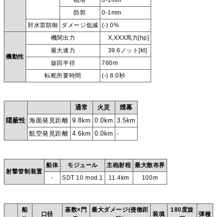
砲塔
0-1mm
防郭
0-1mm
対水雷防御
ダメージ低減
(-) 0%
機関出力
X,XXX馬力[hp]
最大速力
39.6ノット[kt]
機動性
旋回半径
760m
転舵所要時間
(-) 8.0秒
通常
火災
煙幕
隠蔽性
海面発見距離
9.8km
0.0km
3.5km
航空発見距離
4.6km
0.0km
-
船体
モジュール
主砲射程
最大散布界
射撃管制装置
-
SDT 10 mod.1
11.4km
100m
船
基数×門
最大ダメージ(侵徹距
180度旋
口径
装填
弾種