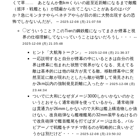
くて草…… あとなんか数kmくらいの超至近距離になるまで敵艦
（巡洋・戦艦とも）が隠蔽から出てこないことがあるのはバグ
か？急にモンタナやらベネチアやらが目の前に大勢出現するの恐
怖でしかないんだが。 --
2025-12-08 (月) 21:07:58
どういうこと？このTierの鋼鉄艦になってまさか煙幕と視
界の仕様理解してないっていうことはないだろうし・・・ --
2025-12-08 (月) 21:35:48
ヒント「大航海トークン」 --
2025-12-08 (月) 21:36:37
一応説明すると自分が煙幕の中にいるときは自分の視
界は煙幕に包まれた状態で視界がなくなる、見えてる
敵は基本的には他の味方が見てる敵。移動煙幕中に突
然至近に敵が現れたとしたら敵が砲撃して発見された
か2km以内の強制発見距離に入ったか --
2025-12-08 (月)
23:44:34
ついでに大和になぜダメージ3000しかいかないのかと
いうとおそらく通常砲弾を使っているから。通常砲弾
は貫通力が26mmしかないので大和は艦上構造物しか抜
けない。改良砲弾なら艦種艦尾の32mm装甲をぬけるの
で改良砲弾で艦首艦尾を打てばダメージは出る。バル
ビアーノで戦艦をチマチマ削るのが戦略的に良いかど
うかは別だけど・・・ --
2025-12-08 (月) 23:50:32