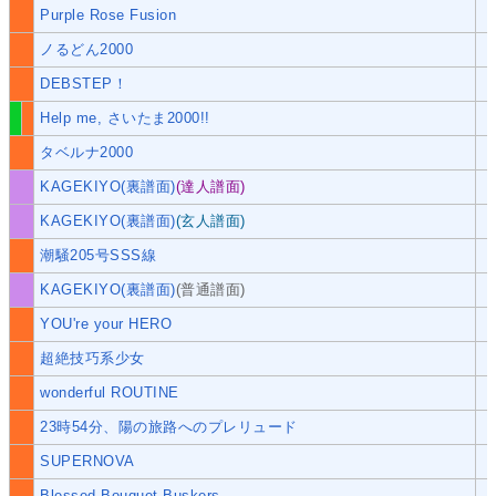
Purple Rose Fusion
ノるどん2000
DEBSTEP！
Help me, さいたま2000!!
タベルナ2000
KAGEKIYO(裏譜面)
(達人譜面)
KAGEKIYO(裏譜面)
(玄人譜面)
潮騒205号SSS線
KAGEKIYO(裏譜面)
(普通譜面)
YOU're your HERO
超絶技巧系少女
wonderful ROUTINE
23時54分、陽の旅路へのプレリュード
SUPERNOVA
Blessed Bouquet Buskers