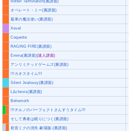
Rotter Tarmination(裏譜面)
オペレート・ミー(裏譜面)
最果の魔法使い(裏譜面)
Xevel
Coquette
RAGING FIRE(裏譜面)
Emma(裏譜面)
(達人譜面)
アンリミテッドゲームズ(裏譜面)
!!!カオスタイム!!!
Silent Jealousy(裏譜面)
LΔchesis(裏譜面)
Behemoth
!!!チルノのパーフェクトさんすうタイム!!!
そして勇者は眠りにつく(裏譜面)
初音ミクの消失‐劇場版‐(裏譜面)