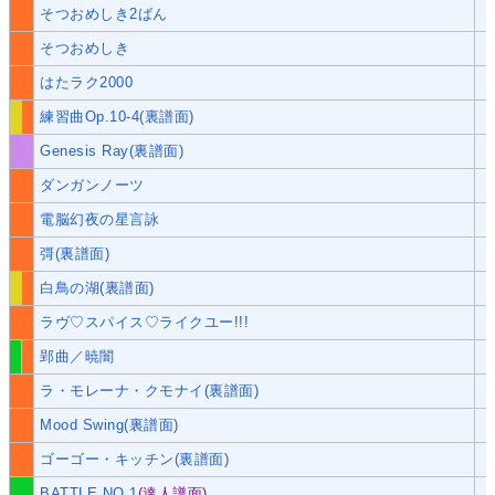
そつおめしき2ばん
そつおめしき
はたラク2000
練習曲Op.10-4(裏譜面)
Genesis Ray(裏譜面)
ダンガンノーツ
電脳幻夜の星言詠
彁(裏譜面)
白鳥の湖(裏譜面)
ラヴ♡スパイス♡ライクユー!!!
郢曲／暁闇
ラ・モレーナ・クモナイ(裏譜面)
Mood Swing(裏譜面)
ゴーゴー・キッチン(裏譜面)
BATTLE NO.1
(達人譜面)