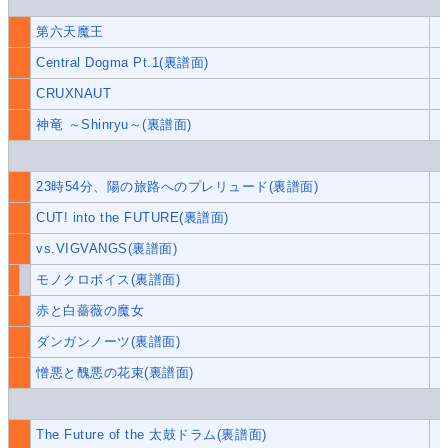
第六天魔王
Central Dogma Pt.1(裏譜面)
CRUXNAUT
神竜 ～Shinryu～(裏譜面)
23時54分、陽の旅路へのプレリュード(裏譜面)
CUT! into the FUTURE(裏譜面)
vs.VIGVANGS(裏譜面)
モノクロボイス(裏譜面)
赤と白薔薇の魔女
ダンガンノーツ(裏譜面)
憎悪と醜悪の花束(裏譜面)
The Future of the 太鼓ドラム(裏譜面)