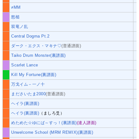
≠MM
怒槌
双竜ノ乱
Central Dogma Pt.2
ダーク・エクス・マキナ♡
(普通譜面)
Taiko Drum Monster(裏譜面)
Scarlet Lance
Kill My Fortune(裏譜面)
万戈イム－一ノ十
まださいたま2000
(普通譜面)
ヘイラ(裏譜面)
ヘイラ(裏譜面)
（ましろ爻）
めためた☆ゆにば～すっ！(裏譜面)
(達人譜面)
Unwelcome School (MRM REMIX)(裏譜面)