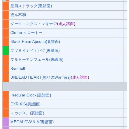
星屑ストラック(裏譜面)
或ル不和
ダーク・エクス・マキナ♡
(達人譜面)
Clotho クロートー
Black Rose Apostle(裏譜面)
マツヨイナイトバグ(裏譜面)
マルトーアンフェール(裏譜面)
Remnath
UNDEAD HEART(怒りのWarriors)
(達人譜面)
Irregular Clock(裏譜面)
EXRiXiS(裏譜面)
メカデス。(裏譜面)
MEGALOVANIA(裏譜面)