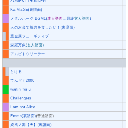
ZOMEKI THUNDER
Ka.Ma.Se(裏譜面)
メタルホーク BGM1(
達人譜面
→最終
玄人譜面
)
人のお金で焼肉を食したい！(裏譜面)
重金属フューギティブ
森羅万象
(玄人譜面)
アムピト♢リーテー
とける
てんぢく2000
waitin' for u
Challengers
I am not Alice.
Emma(裏譜面)
(普通譜面)
旋風ノ舞【天】(裏譜面)