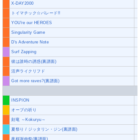
X-DAY2000
トイマチック☆パレード!!
YOU're our HEROES
Singularity Game
D's Adventure Note
Surf Zapping
彼は誰時の誘惑(裏譜面)
活声ライクリフド
Got more raves?(裏譜面)
INSPION
オーブの祈り
刻竜 ～Kokuryu～
夏祭り / ジッタリン・ジン(裏譜面)
夜桜謝肉祭(裏譜面)