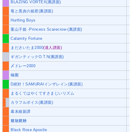
BLAZING VORTEX(裏譜面)
竜と黒炎の姫君(裏譜面)
Hurtling Boys
案山子姫 -Princess Scarecrow-(裏譜面)
Calamity Fortune
まださいたま2000
(達人譜面)
ギガンティックO.T.N(裏譜面)
〆ドレー2000
極圏
D絶対！SAMURAIインザレイン(裏譜面)
まるくてはやくてすさまじいリズム
カラフルボイス(裏譜面)
幕末維新譚
魑魅魍魎
Black Rose Apostle