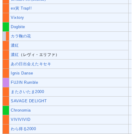
ex寅 Trap!!
Vixtory
Dogbite
カラ鞠の花
濃紅
濃紅
（レヴィ・エリファ）
あの日出会えたキセキ
Ignis Danse
FUJIN Rumble
またさいたま2000
SAVAGE DELIGHT
Chronomia
VIVIVIVID
わら得る2000