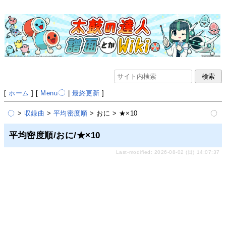
[
ホーム
] [
Menu
|
最終更新
]
>
収録曲
>
平均密度順
> おに > ★×10
平均密度順/おに/★×10
Last-modified: 2026-08-02 (日) 14:07:37