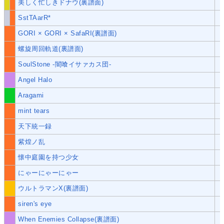
美しく忙しきドナウ(裏譜面)
SstTAarR*
GORI × GORI × SafaRI(裏譜面)
螺旋周回軌道(裏譜面)
SoulStone -闇喰イサァカス団-
Angel Halo
Aragami
mint tears
天下統一録
紫煌ノ乱
懐中庭園を持つ少女
にゃーにゃーにゃー
ウルトラマンX(裏譜面)
siren's eye
When Enemies Collapse(裏譜面)