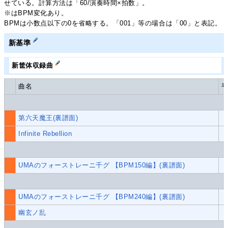
せている。計算方法は「60/演奏時間×拍数」。
※はBPM変化あり。
BPMは小数点以下の0を省略する。「001」等の場合は「00」と表記。
新基準
新筐体収録曲
曲名
第六天魔王(裏譜面)
Infinite Rebellion
UMAのフォーストレーニ千グ 【BPM150編】(裏譜面)
UMAのフォーストレーニ千グ 【BPM240編】(裏譜面)
幽玄ノ乱