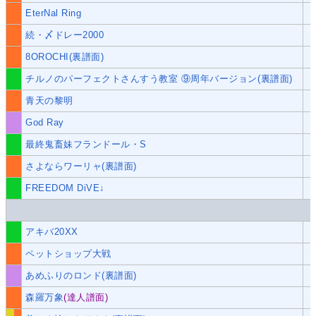
EterNal Ring
続・〆ドレー2000
8OROCHI(裏譜面)
チルノのパーフェクトさんすう教室 ⑨周年バージョン(裏譜面)
青天の黎明
God Ray
最終鬼畜妹フランドール・S
さよならワーリャ(裏譜面)
FREEDOM DiVE↓
アキバ20XX
ペットショップ大戦
あめふりのロンド(裏譜面)
森羅万象
(達人譜面)