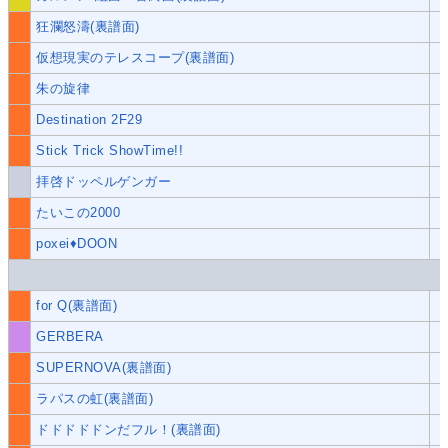
狂瀾怒濤(裏譜面)
仮想現実のテレスコープ(裏譜面)
朱の旋律
Destination 2F29
Stick Trick ShowTime!!
拝啓ドッペルゲンガー
たいこの2000
poxei♦DOON
for Q(裏譜面)
GERBERA
SUPERNOVA(裏譜面)
ラパスの虹(裏譜面)
ドドドドドンだフル！(裏譜面)