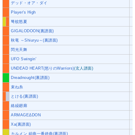
デッド・オア・ダイ
Player's High
弩蚊怒夏
GIGALODOON(裏譜面)
秋竜 ～Shiuryu～(裏譜面)
閃光天舞
UFO Swingin'
UNDEAD HEART(怒りのWarriors)
(玄人譜面)
Dreadnought(裏譜面)
束ね糸
とける(裏譜面)
絡繰廻廊
ARMAGEΔDON
Xa(裏譜面)
カルメン 組曲一番終曲(裏譜面)