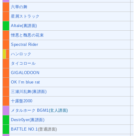
六華の舞
星屑ストラック
Altale(裏譜面)
憎悪と醜悪の花束
Spectral Rider
ハンロック
タイコロール
GIGALODOON
OK I’m blue rat
三瀬川乱舞(裏譜面)
十露盤2000
メタルホーク BGM1
(玄人譜面)
Destr0yer(裏譜面)
BATTLE NO.1
(普通譜面)