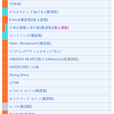
YOAKE
さちさちにしてあげる♪(裏譜面)
Emma(裏譜面)
(玄人譜面)
六本の薔薇と采の歌(裏譜面)
(達人譜面)
ゴッドソング(裏譜面)
Hello, Worldooon!!(裏譜面)
†バチ!ムチ!?マッスルキングダム†
UNDEAD HEART(怒りのWarriors)
(普通譜面)
HARDCOREノ心得
Diving Drive
λ7708
ピコピコ ルイン(裏譜面)
セイクリッド ルイン(裏譜面)
ヒバナ(裏譜面)