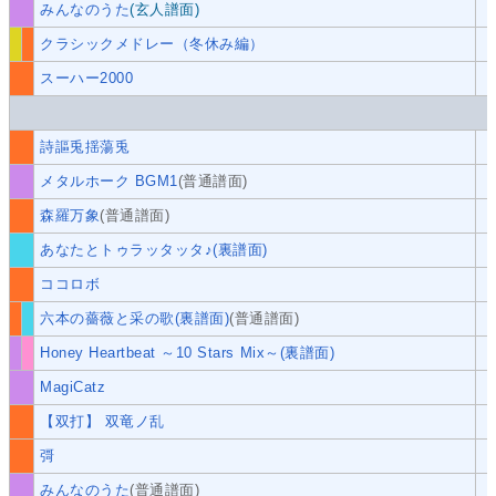
みんなのうた
(玄人譜面)
クラシックメドレー（冬休み編）
スーハー2000
詩謳兎揺蕩兎
メタルホーク BGM1
(普通譜面)
森羅万象
(普通譜面)
あなたとトゥラッタッタ♪(裏譜面)
ココロボ
六本の薔薇と采の歌(裏譜面)
(普通譜面)
Honey Heartbeat ～10 Stars Mix～(裏譜面)
MagiCatz
【双打】 双竜ノ乱
彁
みんなのうた
(普通譜面)