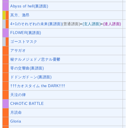
Abyss of hell(裏譜面)
其方、激昂
4+1のそれぞれの未来(裏譜面)
(普通譜面)
=
(玄人譜面)
=
(達人譜面)
FLOWER(裏譜面)
ゴーストマスク
アサガオ
秘ナルメジェドノ悲ナル憂鬱
零の交響曲(裏譜面)
ドドンガド～ン(裏譜面)
†††カオスタイム the DARK†††
天泣の律
CHAOTiC BATTLE
月読命
Gloria