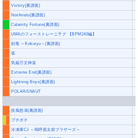
Vixtory(裏譜面)
Nosferatu(裏譜面)
Calamity Fortune(裏譜面)
UMAのフォーストレーニ千グ 【BPM240編】
刻竜 ～Kokuryu～(裏譜面)
弧
気焔万丈神楽
Extreme End(裏譜面)
Lightning Boys(裏譜面)
POLARiSNAUT
疾風怒濤(裏譜面)
プチポチ
冷凍庫CJ ～嗚呼面太鼓ブラザーズ～