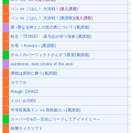
パン vs ごはん！ 大決戦！
(達人譜面)
パン vs ごはん！ 大決戦！(裏譜面)
(達人譜面)
業 -善なる神とこの世の悪について-(裏譜面)
転生〈TENSEI〉-喜与志が待つ強者-(裏譜面)
氷竜 ～Kooryu～(裏譜面)
チルノのパーフェクトさんすう教室(裏譜面)
ouroboros ‐twin stroke of the end‐
儚姫は原初に舞う(裏譜面)
カラフル
Rough: CHA0Z
トロいか2000
平等院鳳凰ドン vs 鳥獣戯カッ(裏譜面)
スーパーD＆D～完全にリードしてアイマイミー～
鈍響ライクリフド