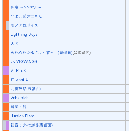
神竜 ～Shinryu～
ひよこ鑑定士さん
モノクロボイス
Lightning Boys
天照
めためた☆ゆにば～すっ！(裏譜面)
(普通譜面)
vs.VIGVANGS
VERTeX
哀 want U
共奏鼓祭(裏譜面)
Valsqotch
晨星ト鵺
Illusion Flare
初音ミクの激唱(裏譜面)