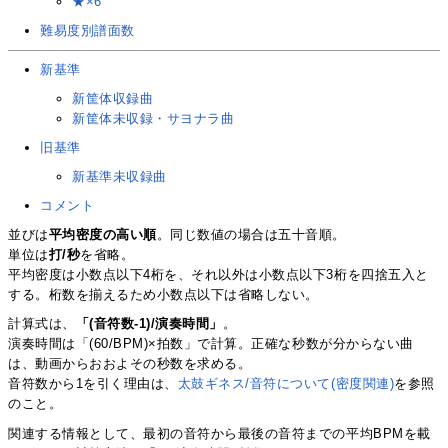
★×6
難易度別譜面数
新基準
新筐体収録曲
新筐体未収録・サヨナラ曲
旧基準
新基準未収録曲
コメント
並びは
平均密度の高い順
。同じ数値の場合は五十音順。
単位は
打/秒
を省略。
平均密度は小数点以下4桁を、それ以外は小数点以下3桁を四捨五入と
する。桁数を揃えるため小数点以下は省略しない。
計算式は、
「(音符数-1)/演奏時間」
。
演奏時間は「(60/BPM)×拍数」で計算。正確な秒数が分からない曲
は、動画からおおよその秒数を求める。
音符数から1を引く理由は、
太鼓ギネス/音符について(密度関連)
を参照
のこと。
関連する情報として、最初の音符から最後の音符までの平均BPMを載