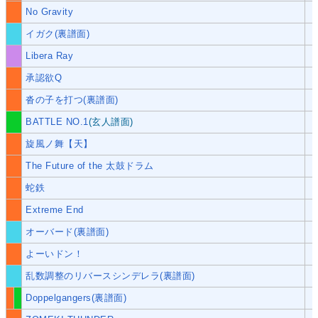
No Gravity
イガク(裏譜面)
Libera Ray
承認欲Q
沓の子を打つ(裏譜面)
BATTLE NO.1
(玄人譜面)
旋風ノ舞【天】
The Future of the 太鼓ドラム
蛇鉄
Extreme End
オーバード(裏譜面)
よーいドン！
乱数調整のリバースシンデレラ(裏譜面)
Doppelgangers(裏譜面)