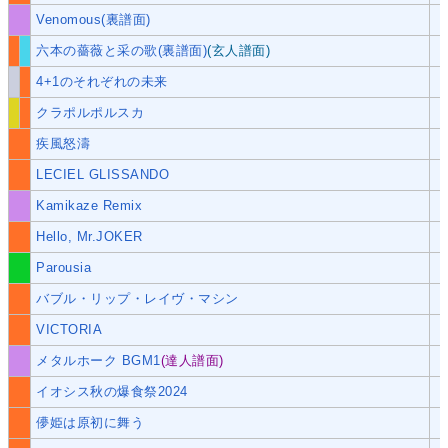
Venomous(裏譜面)
六本の薔薇と采の歌(裏譜面)
(玄人譜面)
4+1のそれぞれの未来
クラポルポルスカ
疾風怒濤
LECIEL GLISSANDO
Kamikaze Remix
Hello, Mr.JOKER
Parousia
バブル・リップ・レイヴ・マシン
VICTORIA
メタルホーク BGM1
(達人譜面)
イオシス秋の爆食祭2024
儚姫は原初に舞う