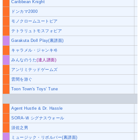
Caribbean Knight
ドンカマ2000
モノクロームユートピア
テトラリュトモスフォビア
Garakuta Doll Play(裏譜面)
キャラメル・ジャンキヰ
みんなのうた
(達人譜面)
アンリミテッドゲームズ
雲間を游ぐ
Toon Town's Toys' Tune
Agent Hustle & Dr. Hassle
SORA-Ⅶ シグナスウォール
須佐之男
ミュージック・リボルバー(裏譜面)