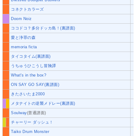
コネクトカラーズ
Doom Noiz
ココドコ？多分ドッカ島！(裏譜面)
愛と浄罪の森
memoria ficta
タイコタイム(裏譜面)
うちゅうひこうし冒険譚
What's in the box?
ON SAY GO SAY(裏譜面)
きたさいたま2000
メタナイトの逆襲メドレー(裏譜面)
Soulway
(普通譜面)
チャーリー ダッシュ！
Taiko Drum Monster