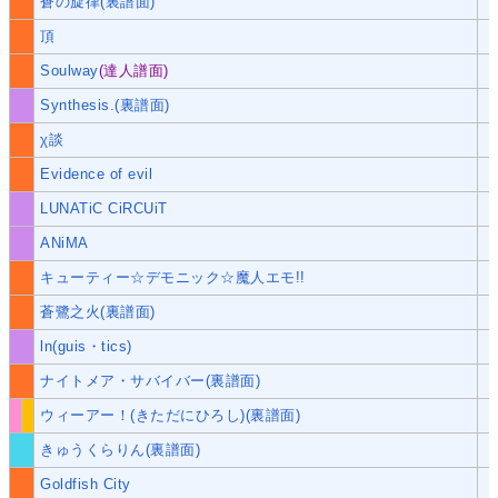
蒼の旋律(裏譜面)
頂
Soulway
(達人譜面)
Synthesis.(裏譜面)
χ談
Evidence of evil
LUNATiC CiRCUiT
ANiMA
キューティー☆デモニック☆魔人エモ!!
蒼鷺之火(裏譜面)
ln(guis・tics)
ナイトメア・サバイバー(裏譜面)
ウィーアー！(きただにひろし)(裏譜面)
きゅうくらりん(裏譜面)
Goldfish City