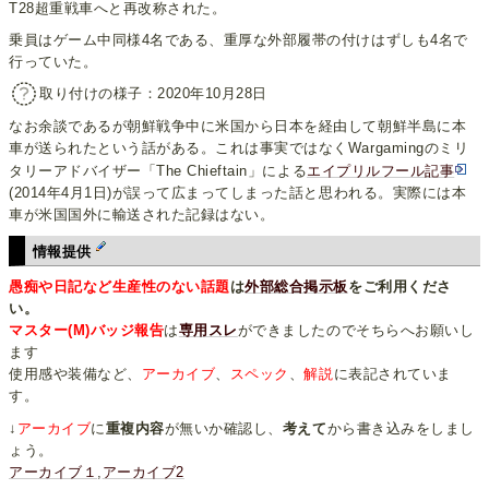
T28超重戦車へと再改称された。
乗員はゲーム中同様4名である、重厚な外部履帯の付けはずしも4名で
行っていた。
取り付けの様子：2020年10月28日
なお余談であるが朝鮮戦争中に米国から日本を経由して朝鮮半島に本
車が送られたという話がある。これは事実ではなくWargamingのミリ
タリーアドバイザー「The Chieftain」による
エイプリルフール記事
(2014年4月1日)が誤って広まってしまった話と思われる。実際には本
車が米国国外に輸送された記録はない。
情報提供
愚痴や日記など生産性のない話題
は
外部総合掲示板
をご利用くださ
い。
マスター(M)バッジ報告
は
専用スレ
ができましたのでそちらへお願いし
ます
使用感や装備など、
アーカイブ
、
スペック
、
解説
に表記されていま
す。
↓
アーカイブ
に
重複内容
が無いか確認し、
考えて
から書き込みをしまし
ょう。
アーカイブ１
,
アーカイブ2