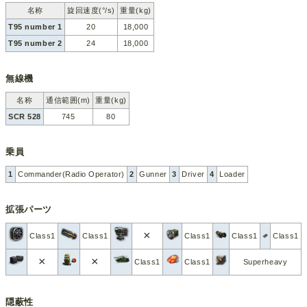
名称
旋回速度(°/s)
重量(kg)
T95 number 1
20
18,000
T95 number 2
24
18,000
無線機
名称
通信範囲(m)
重量(kg)
SCR 528
745
80
乗員
1
Commander(Radio Operator)
2
Gunner
3
Driver
4
Loader
拡張パーツ
×
Class1
Class1
Class1
Class1
Class1
×
×
Class1
Class1
Superheavy
隠蔽性