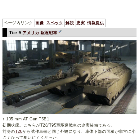
ページ内リンク
画像
スペック
解説
史実
情報提供
Tier 9
アメリカ
駆逐戦車
↑ 105 mm AT Gun T5E1
初期状態。こちらがT28/T95重駆逐戦車の史実装備である。
前身の
T28
から試作車輌と同じ外観になり、車体下部の面積が非常に小
さくなって狙いにくくなった。