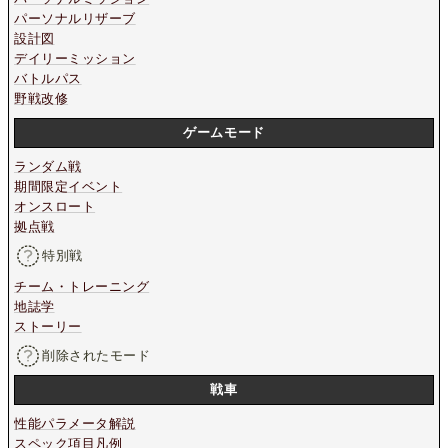
パーソナルリザーブ
設計図
デイリーミッション
バトルパス
野戦改修
ゲームモード
ランダム戦
期間限定イベント
オンスロート
拠点戦
特別戦
チーム・トレーニング
地誌学
ストーリー
削除されたモード
戦車
性能パラメータ解説
スペック項目凡例