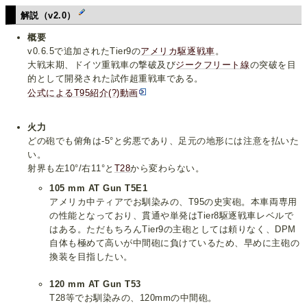
解説（v2.0）
概要
v0.6.5で追加されたTier9の
アメリカ
駆逐戦車
。
大戦末期、ドイツ重戦車の撃破及び
ジークフリート線
の突破を目
的として開発された試作超重戦車である。
公式によるT95紹介(?)動画
火力
どの砲でも俯角は-5°と劣悪であり、足元の地形には注意を払いた
い。
射界も左10°/右11°と
T28
から変わらない。
105 mm AT Gun T5E1
アメリカ中ティアでお馴染みの、T95の史実砲。本車両専用
の性能となっており、貫通や単発はTier8駆逐戦車レベルで
はある。ただもちろんTier9の主砲としては頼りなく、DPM
自体も極めて高いが中間砲に負けているため、早めに主砲の
換装を目指したい。
120 mm AT Gun T53
T28等でお馴染みの、120mmの中間砲。