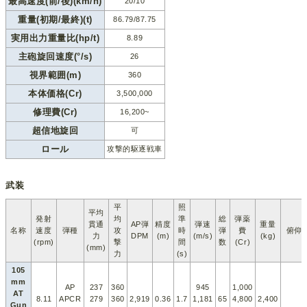
最高速度(前/後)(km/h)
20/10
重量(初期/最終)(t)
86.79/87.75
実用出力重量比(hp/t)
8.89
主砲旋回速度(°/s)
26
視界範囲(m)
360
本体価格(Cr)
3,500,000
修理費(Cr)
16,200~
超信地旋回
可
ロール
攻撃的駆逐戦車
武装
平
照
平均
発射
均
準
総
弾薬
貫通
AP弾
精度
弾速
重量
名称
速度
弾種
攻
時
弾
費
俯仰
力
DPM
(m)
(m/s)
(kg)
(rpm)
撃
間
数
(Cr)
(mm)
力
(s)
105
mm
AP
237
360
945
1,000
AT
8.11
APCR
279
360
2,919
0.36
1.7
1,181
65
4,800
2,400
Gun