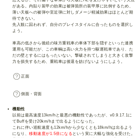
がある。内貼り装甲の効果は被弾箇所の装甲厚に比例するため、
薄い天板への被弾や至近弾に対しダメージ軽減効果はほとんど期
待できない。
先入観に囚われず、自分のプレイスタイルに合ったものを選択し
よう。
車高の低さから後続の味方重戦車の車体下部を隠すといった連携
運用も可能だが、この車輌は高い火力を持つ駆逐戦車であり、た
だの壁とするにはもったいない。撃破されてしまうと大きく攻撃
力を損失するため、重戦車は後退を妨げないようにしよう。
正面
側面・背面
機動性
以前は最高速度13km/hと最悪の機動性であったが、v0.9.17.1に
てBuffを受け20km/hまで出るようになった。
これに伴い巡航速度も12km/hから少なくとも18km/hは出るよう
になり、
移動速度が1.5倍になる
という実に大幅な強化を受けた。