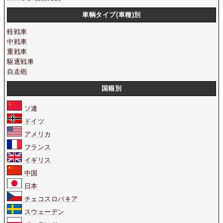
車輌タイプ(車種)別
軽戦車
中戦車
重戦車
駆逐戦車
自走砲
国籍別
ソ連
ドイツ
アメリカ
フランス
イギリス
中国
日本
チェコスロバキア
スウェーデン