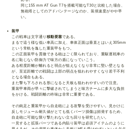
同じ155 mm AT Gun T7を搭載可能なT30と比較した場合、
無砲塔としてのアドバンテージなのか、装填速度がやや早
い。
装甲
この戦車は文字通り
移動要塞
である。
まるで這う様な低い車高に加え、車体正面は垂直とはいえ305mm
という常軌を逸した重装甲をもつ。
この正面装甲を貫徹できる砲はごく限られており、重駆逐戦車の
名に恥じない防御力で味方の盾になっていこう。
ある程度距離が離れると弱点が狙えなくなり非常に堅い壁となる
が、至近距離での戦闘は上部の弱点を狙われやすくなり若干不利
となる場合もある。
また撃ち下ろされる形になると天板も狙われやすいので注意。
重装甲車両が早々に撃破されてしまうと味方チームに多大な負担
をかける。戦闘距離の吟味は非常に重要である。
その鈍足と重装甲から自走砲による攻撃を受けやすい。見かけに
反しモジュール耐久値がとても低くパーツ損傷は頻発するため、
自走砲に可能な限り撃たれない立ち回りを研究したい。
一見すると拡張パーツである内貼り装甲は必須アイテムのように
思えるが、その扁平な車体から天板にHEを受けやすいという欠点