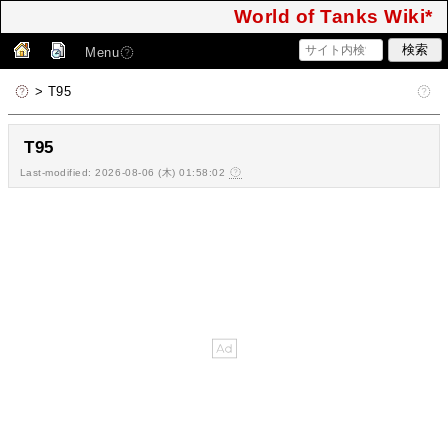
World of Tanks Wiki*
Menu
> T95
T95
Last-modified: 2026-08-06 (木) 01:58:02