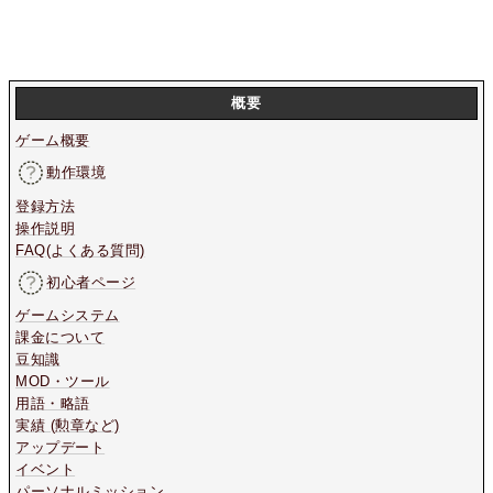
概要
ゲーム概要
動作環境
登録方法
操作説明
FAQ(よくある質問)
初心者ページ
ゲームシステム
課金について
豆知識
MOD・ツール
用語・略語
実績 (勲章など)
アップデート
イベント
パーソナルミッション