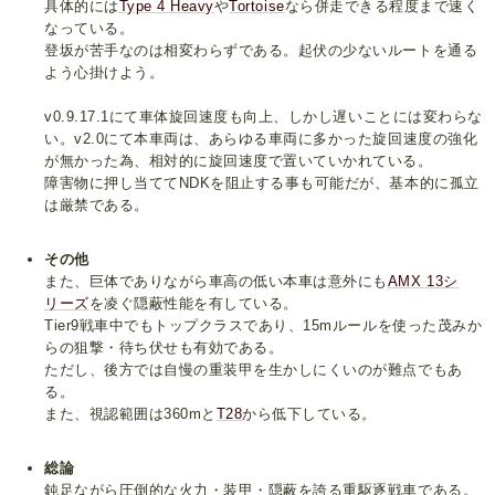
具体的には
Type 4 Heavy
や
Tortoise
なら併走できる程度まで速く
なっている。
登坂が苦手なのは相変わらずである。起伏の少ないルートを通る
よう心掛けよう。
v0.9.17.1にて車体旋回速度も向上、しかし遅いことには変わらな
い。v2.0にて本車両は、あらゆる車両に多かった旋回速度の強化
が無かった為、相対的に旋回速度で置いていかれている。
障害物に押し当ててNDKを阻止する事も可能だが、基本的に孤立
は厳禁である。
その他
また、巨体でありながら車高の低い本車は意外にも
AMX 13シ
リーズ
を凌ぐ隠蔽性能を有している。
Tier9戦車中でもトップクラスであり、15mルールを使った茂みか
らの狙撃・待ち伏せも有効である。
ただし、後方では自慢の重装甲を生かしにくいのが難点でもあ
る。
また、視認範囲は360mと
T28
から低下している。
総論
鈍足ながら圧倒的な火力・装甲・隠蔽を誇る重駆逐戦車である。