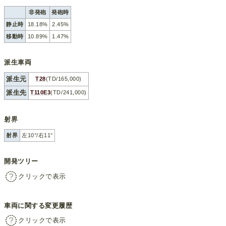
非発砲
発砲時
静止時
18.18%
2.45%
移動時
10.89%
1.47%
派生車両
派生元
T28
(TD/165,000)
派生先
T110E3
(TD/241,000)
射界
射界
左10°/右11°
開発ツリー
クリックで表示
車両に関する変更履歴
クリックで表示