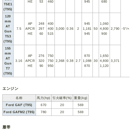
HE
53
460
945
680
T5E1
(T95)
120
mm
AP
248
400
945
1,060
AT
7.5
APCR
297
400
3,000
0.36
2
1,181
50
4,800
2,790
-5°/+2
Gun
HE
60
515
945
900
T53
(T95)
155
mm
AP
276
750
870
1,650
AT
3.16
APCR
320
750
2,368
0.38
2.7
1,088
30
4,800
3,371
Gun
HE
90
950
870
1,120
T7
(T95)
エンジン
名称
馬力(hp)
引火確率(%)
重量(kg)
Ford GAF (T95)
670
20
569
Ford GAFM2 (T95)
780
20
569
履帯