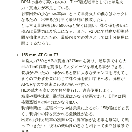
DPMは極めて高いものの、Tier9駆逐戦車としては単発火
力・貫通力が不足している。
射撃回数の少ない本車両にとって単発火力の低さはネックに
なるため、出来るだけ早く最終砲に換装したい。
とは言え最終砲は66,500expと安くは無い。課金弾を多めに
積めば貫通力は及第点になる。また、v2.0にて精度や照準時
間が強化されたため、最終砲までの繋ぎとしては十分使用に
耐えうるだろう。
155 mm AT Gun T7
単発火力750とAPの貫通力276mmを誇り、通常弾ですら大
半のTier9戦車を貫徹して大ダメージを与える事ができる。
装填が遅いため、弾かれると敵に大きなチャンスを与えてし
まうので必ず必要に応じて課金弾を使用するべき。弾種が
APCRなので弾速にも優れ扱いやすい。
HEの威力も高いので数発携行し、適宜使用しよう。
精度や照準速度、装填速度はかなり劣悪であり、DPMは同
格駆逐戦車の中ではかなり低い。
装填時間は（拡張パーツや搭乗員によるが）15秒強ほどと長
く、装填中の隙を突かれる危険性がある。
出来れば味方戦車の護衛や背に障害物がある事を確認して戦
っていきたい。後述の機動性の悪さも相まって孤立は厳禁で
ある。