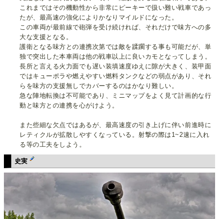
これまではその機動性から非常にピーキーで扱い難い戦車であっ
たが、最高速の強化によりかなりマイルドになった。
この車両が最前線で砲弾を受け続ければ、それだけで味方への多
大な支援となる。
護衛となる味方との連携次第では敵を蹂躙する事も可能だが、単
独で突出した本車両は他の戦車以上に良いカモとなってしまう。
長所と言える火力面でも遅い装填速度ゆえに隙が大きく、装甲面
ではキューポラや燃えやすい燃料タンクなどの弱点があり、それ
らを味方の支援無しでカバーするのはかなり難しい。
急な陣地転換は不可能であり、ミニマップをよく見て計画的な行
動と味方との連携を心がけよう。
また些細な欠点ではあるが、最高速度の引き上げに伴い前進時に
レティクルが拡散しやすくなっている。射撃の際は1~2速に入れ
る等の工夫をしよう。
史実