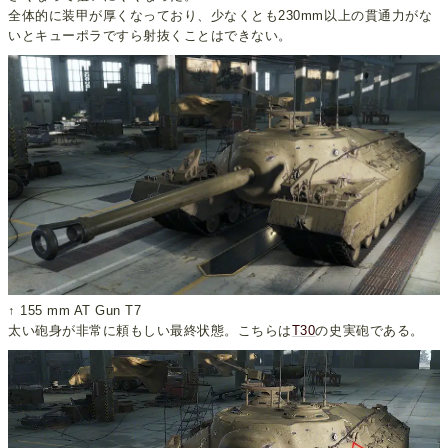
全体的に装甲が厚くなっており、少なくとも230mm以上の貫通力がな
いとキューポラですら射抜くことはできない。
↑ 155 mm AT Gun T7
太い砲身が非常に頼もしい最終状態。こちらは
T30
の史実砲である。