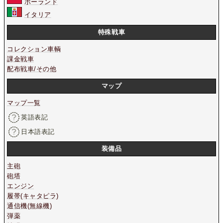
ポーランド
イタリア
特殊戦車
コレクション車輌
課金戦車
配布戦車/その他
マップ
マップ一覧
英語表記
日本語表記
装備品
主砲
砲塔
エンジン
履帯(キャタピラ)
通信機(無線機)
弾薬