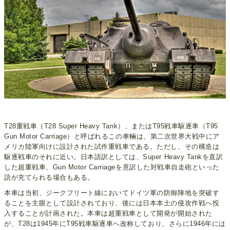
T28重戦車（T28 Super Heavy Tank）、またはT95戦車駆逐車（T95
Gun Motor Carriage）と呼ばれるこの車輛は、第二次世界大戦中にア
メリカ陸軍向けに設計された試作重戦車である。ただし、その構造は
駆逐戦車のそれに近い。日本語訳としては、Super Heavy Tankを直訳
した超重戦車、Gun Motor Carriageを意訳した対戦車自走砲といった
語が充てられる場合もある。
本車は当初、ジークフリート線においてドイツ軍の防御陣地を突破す
ることを主眼として設計されており、後には日本本土の侵攻作戦へ投
入することが計画された。本車は超重戦車として開発が開始された
が、T28は1945年にT95戦車駆逐車へ改称しており、さらに1946年には