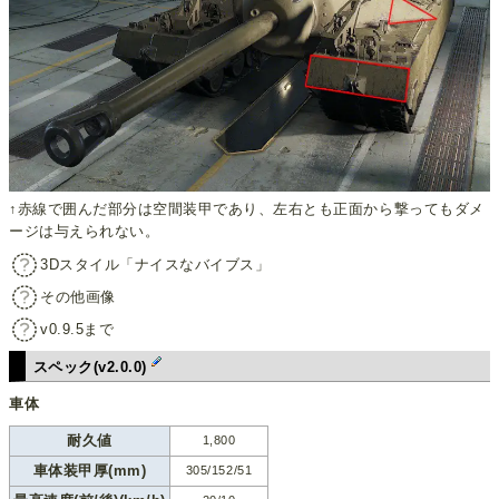
↑赤線で囲んだ部分は空間装甲であり、左右とも正面から撃ってもダメ
ージは与えられない。
3Dスタイル「ナイスなバイブス」
その他画像
v0.9.5まで
スペック(v2.0.0)
車体
耐久値
1,800
車体装甲厚(mm)
305/152/51