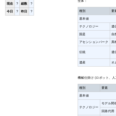
生体：
現在
?
総数
?
種別
要
今日
?
昨日
?
基本値
テクノロジー
遺
国是
自
アセンションパーク
異
伝統
遺
遺産
オ
機械仕掛け (ロボット、人
種別
要素
基本値
モデル間
テクノロジー
回路代用