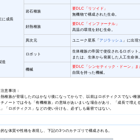
要DLC「リソイド」
岩石種族
無機物で構成された生命。
主に成長
要DLC「インファーナル」
好熱種族
高温の環境を好む生命。
異次元
ユニーク星系「
アジラッシュ
」に出現
生体種族の帝国で使役されるロボット
ロボット
または、生体から発展した人工生命体
製造
要DLC「シンセティック・ドーン」
機械
自我を持った機械。
る注意事項：
好熱種族が登場したのはかなり後になってからで、以前はロボティクスでない種
ッチノートでは今も「有機種族」の意味があいまいな場合があり、「成長で増え
械」「ロボティクス」などの使い分けも、必ずしも厳密ではない。
伝的な体質や性格を表現し、下記の3つのカテゴリで構成される。