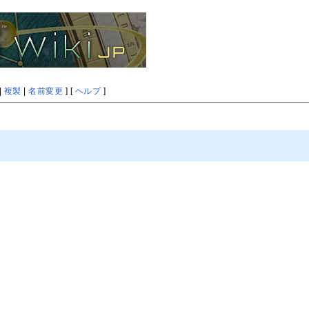
|
複製
|
名前変更
] [
ヘルプ
]