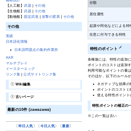
分類
【人工船】
武器
|
その他
【生物船】
武器
|
その他
居住適性
【動物船】
固定武装
|
攻撃の変異
|
その他
起源や同化などによる特
その他
任意に付与できる特性
実績
日本語化情報
特性のポイント
日本語問題点の集約作業所
AAR
各種族には、特性の追加
マルチプレイ
ポイントのコストは追加
イースターエッグ
利用可能なポイントの量は
リンク集
|
公式サイトリンク集
そのほか、以下のルール
ネガティブな効果の
Wiki編集
ポイントのコスト 
使える特性ポイント
古いページ
特性ポイントの補正の
最新の10件 (zawazawa)
※この一覧は古い
〔
昨日人気
〕〔
今日人気
〕〔
最新
〕