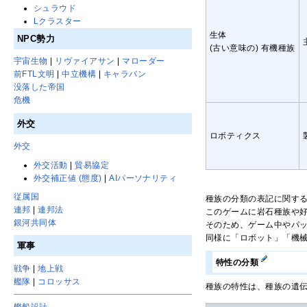
シュラウド
Lクラスター
生体
NPC勢力
(古い意味の) 有機種族
宇宙生物
|
リヴァイアサン
|
マローダー
前FTL文明
|
中立機構
|
キャラバン
没落した帝国
危機
外交
ロボティクス
外交
外交活動
|
貿易協定
外交補正値 (態度)
|
AIパーソナリティ
従属国
種族の分類の表記に関す
連邦
|
連邦法
このゲームに岩石種族や
銀河共同体
そのため、ゲーム中やパ
同様に「ロボット」「機
軍事
特性の分類
戦争
|
地上戦
艦隊
|
コロッサス
種族の特性は、種族の遺
艦船設計