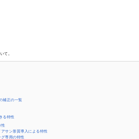
について。
の補正の一覧
きる特性
特性
イアサン形質導入による特性
ーグ専用の特性