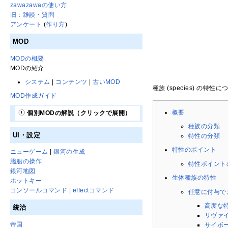
zawazawaの使い方
旧：雑談・質問
アンケート
(
作り方
)
MOD
MODの概要
MODの紹介
システム
|
コンテンツ
|
古いMOD
種族 (species) の特性
MOD作成ガイド
概要
個別MODの解説（クリックで展開）
種族の分類
UI・設定
特性の分類
特性のポイント
ニューゲーム
|
銀河の生成
艦船の操作
特性ポイント
銀河地図
生体種族の特性
ホットキー
コンソールコマンド
|
effectコマンド
任意に付与で
高度な
統治
リヴァ
帝国
サイボ