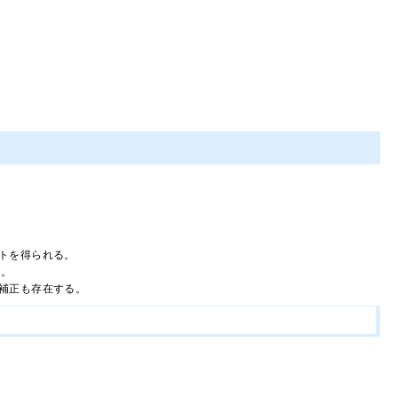
トを得られる。
る。
補正も存在する。