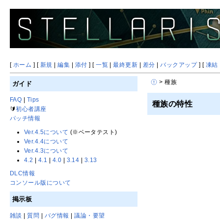
[
ホーム
] [
新規
|
編集
|
添付
] [
一覧
|
最終更新
|
差分
|
バックアップ
] [
凍結
> 種族
ガイド
FAQ
|
Tips
種族の特性
🔰
初心者講座
パッチ情報
Ver.4.5について
(※ベータテスト)
Ver.4.4について
Ver.4.3について
4.2
|
4.1
|
4.0
|
3.14
|
3.13
DLC情報
コンソール版について
掲示板
雑談
|
質問
|
バグ情報
|
議論・要望