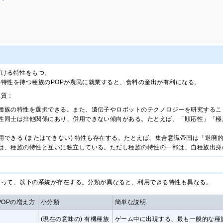
づける特性をもつ。
特性を持つ種族のPOPが農民に就業すると、食料の産出が有利になる。
性質：
種族の特性を選択できる。また、遺伝子やロボットのテクノロジーを研究するこ
性同士は排他関係にあり、併用できない傾向がある。たとえば、「順応性」「極
用できる (またはできない) 特性も存在する。たとえば、集合意識帝国は「退廃
は、種族の特性と互いに独立している。ただし種族の特性の一部は、自種族出身
よって、以下の系統が存在する。分類が異なると、利用できる特性も異なる。
POPの増え方
小分類
簡単な説明
(現在の意味の) 有機種族
ゲーム中に出現する、最も一般的な種