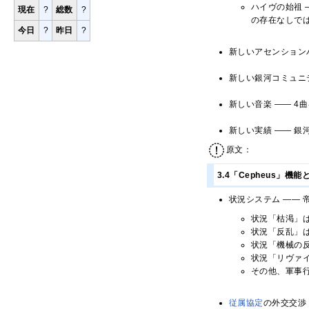
ハイヴの始祖 
現在
?
総数
?
の存在なしで
今日
?
昨日
?
新しいアセンション
新しい銀河コミュニ
新しい音楽 ―― 
新しい実績 ―― 銀河
原文：
3.4「Cepheus」機
状況システム ――
状況「枯渇」
状況「反乱」
状況「機械の反
状況「リヴァ
その他、軍事
従属協定
の外交交渉