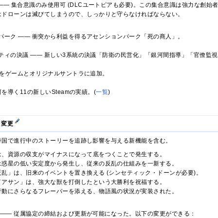
―― 集合意識のみ使用可 (DLCユートピアも必要)。この集合意識は強力な創
はドローンは滅びてしまうので、しっかりと守らなければならない。
パーク ―― 衝突から利益を得るアセンションパーク「死の商人」。
ティの決議 ―― 新しい3系統の決議「防衛の民営化」「銀河間指導」「官僚監
4曲をゲームとオリジナルサントラに追加。
を導く11の新しいSteamの実績。(
一覧
)
能と変更
 帝国で進行中のストーリーを追跡し影響を与える新機能を含む。
は、資源の収支がマイナスになって底をつくことで発生する。
は惑星の低い安定度から発生し、従来の反乱の仕組みを一新する。
乱」は、旧来のイベントを置き換える (シンセティック・ドーンが必要)。
イアサン」は、強大な獣を打倒したという大勝利を祝福する。
行動にさらなるフレーバーを添える、物語風の状況が実装された。
 ―― 従属協定の締結および更新が可能になった。以下の変更ができる：