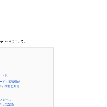
epheus) について。
ノート訳
ード」拡張機能
eus」機能と変更
フェース
スと安定性