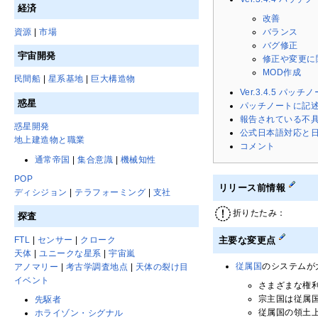
経済
改善
資源
|
市場
バランス
バグ修正
宇宙開発
修正や変更に
MOD作成
民間船
|
星系基地
|
巨大構造物
Ver.3.4.5 パッチ
惑星
パッチノートに記
報告されている不
惑星開発
公式日本語対応と日
地上建造物と職業
コメント
通常帝国
|
集合意識
|
機械知性
POP
リリース前情報
ディシジョン
|
テラフォーミング
|
支社
折りたたみ：
探査
FTL
|
センサー
|
クローク
主要な変更点
天体
|
ユニークな星系
|
宇宙嵐
従属国
のシステムが
アノマリー
|
考古学調査地点
|
天体の裂け目
イベント
さまざまな権
宗主国は従属国
先駆者
従属国の領土
ホライゾン・シグナル