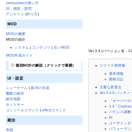
zawazawaの使い方
旧：雑談・質問
アンケート
(
作り方
)
MOD
MODの概要
MODの紹介
システム
|
コンテンツ
|
古いMOD
Ver.3.4 (バージョン名：C
MOD作成ガイド
個別MODの解説（クリックで展開）
リリース前情報
基本情報
UI・設定
開発日記
主要な変更点
ニューゲーム
|
銀河の生成
Ver.3.4.0 パッチ
艦船の操作
銀河地図
「オーバーロ
ホットキー
3.4「Ceph
コンソールコマンド
|
effectコマンド
バランス調整
AI
統治
ユーザインタ
パフォーマン
帝国