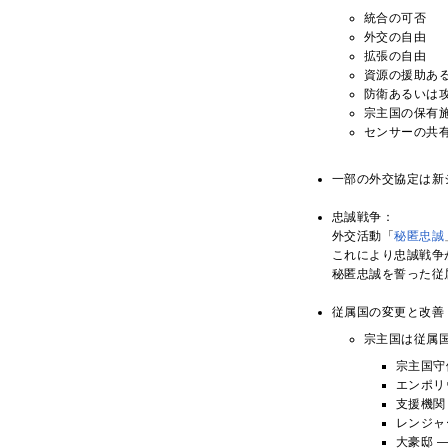
統合の可否
外交の自由
拡張の自由
資源の援助あ
防衛あるいは
宗主国の保有
センサーの共
一部の外交協定は新
忠誠戦争：
外交活動「
秘匿忠誠
これにより忠誠戦争
秘匿忠誠を誓った従
従属国の変更と改善
宗主国は従属
宗主国守
エンポリ
支援機関
レンジャ
大豪邸 