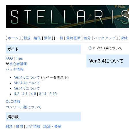
[
ホーム
] [
新規
|
編集
|
添付
] [
一覧
|
最終更新
|
差分
|
バックアップ
] [
凍結
> Ver.3.4について
ガイド
FAQ
|
Tips
Ver.3.4について
🔰
初心者講座
パッチ情報
Ver.4.5について
(※ベータテスト)
Ver.4.4について
Ver.4.3について
4.2
|
4.1
|
4.0
|
3.14
|
3.13
DLC情報
コンソール版について
掲示板
雑談
|
質問
|
バグ情報
|
議論・要望