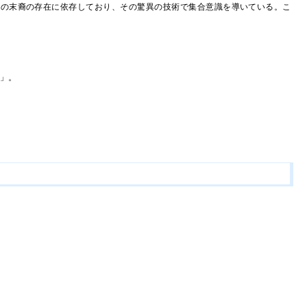
始者の末裔の存在に依存しており、その驚異の技術で集合意識を導いている。こ
視」。