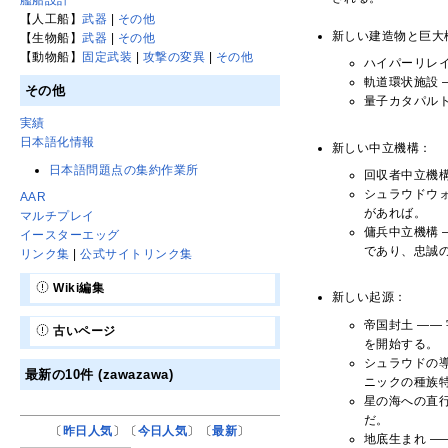
【人工船】
武器
|
その他
新しい建造物と巨大
【生物船】
武器
|
その他
【動物船】
固定武装
|
攻撃の変異
|
その他
ハイパーリレ
軌道環状施設
その他
量子カタパル
実績
日本語化情報
新しい中立機構：
日本語問題点の集約作業所
回収者中立機
シュラウドウ
AAR
があれば。
マルチプレイ
傭兵中立機構
イースターエッグ
であり、忠誠
リンク集
|
公式サイトリンク集
Wiki編集
新しい起源：
帝国封土 ―
古いページ
を開始する。
シュラウドの
最新の10件 (zawazawa)
ニックの種族
星の海への直
だ。
〔
昨日人気
〕〔
今日人気
〕〔
最新
〕
地底生まれ 