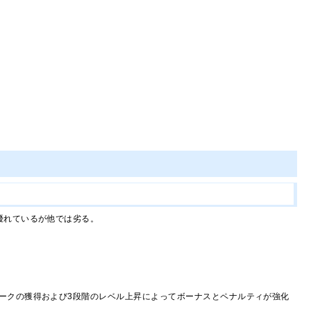
優れているが他では劣る。
ークの獲得および3段階のレベル上昇によってボーナスとペナルティが強化