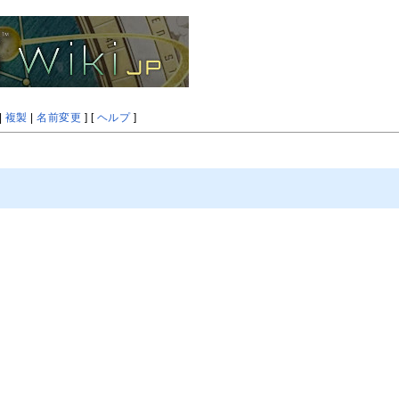
|
複製
|
名前変更
] [
ヘルプ
]