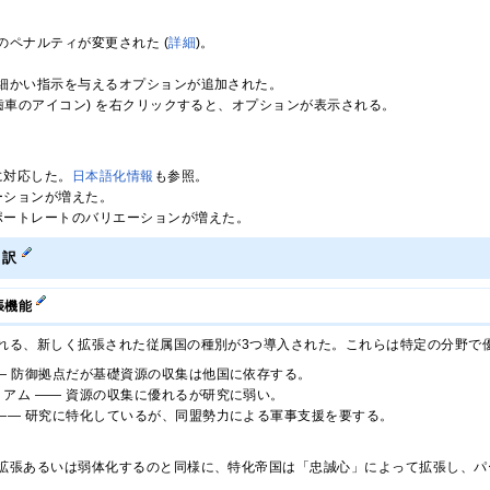
のペナルティが変更された (
詳細
)。
細かい指示を与えるオプションが追加された。
(歯車のアイコン) を右クリックすると、オプションが表示される。
に対応した。
日本語化情報
も参照。
ーションが増えた。
ポートレートのバリエーションが増えた。
ート訳
張機能
れる、新しく拡張された従属国の種別が3つ導入された。これらは特定の分野で
― 防御拠点だが基礎資源の収集は他国に依存する。
アム ―― 資源の収集に優れるが研究に弱い。
―― 研究に特化しているが、同盟勢力による軍事支援を要する。
拡張あるいは弱体化するのと同様に、特化帝国は「忠誠心」によって拡張し、パ