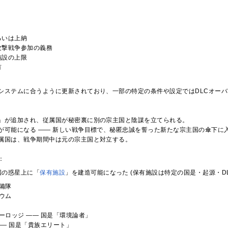
るいは上納
攻撃戦争参加の義務
施設の上限
有
システムに合うように更新されており、一部の特定の条件や設定ではDLCオー
」が追加され、従属国が秘密裏に別の宗主国と陰謀を立てられる。
が可能になる ―― 新しい戦争目標で、秘匿忠誠を誓った新たな宗主国の傘下に
属国は、戦争期間中は元の宗主国と対立する。
：
国の惑星上に「
保有施設
」を建造可能になった (保有施設は特定の国是・起源・D
備隊
ウム
ーロッジ ―― 国是「環境論者」
―― 国是「貴族エリート」