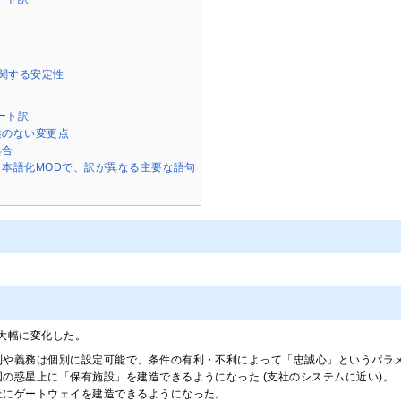
関する安定性
ノート訳
述のない変更点
具合
本語化MODで、訳が異なる主要な語句
大幅に変化した。
利や義務は個別に設定可能で、条件の有利・不利によって「忠誠心」というパラ
の惑星上に「保有施設」を建造できるようになった (支社のシステムに近い)。
上にゲートウェイを建造できるようになった。