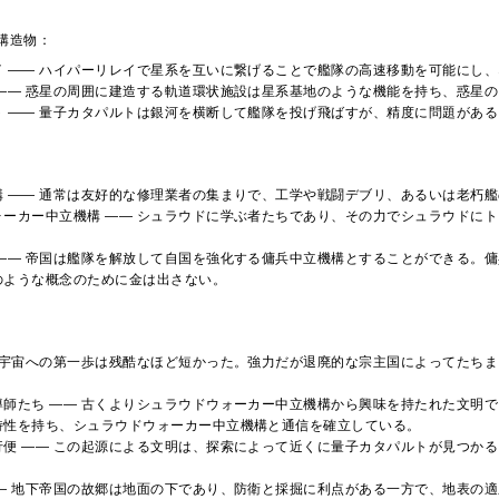
構造物：
イ ―― ハイパーリレイで星系を互いに繋げることで艦隊の高速移動を可能にし
 ―― 惑星の周囲に建造する軌道環状施設は星系基地のような機能を持ち、惑星
ト ―― 量子カタパルトは銀河を横断して艦隊を投げ飛ばすが、精度に問題がある
構 ―― 通常は友好的な修理業者の集まりで、工学や戦闘デブリ、あるいは老朽
ォーカー中立機構 ―― シュラウドに学ぶ者たちであり、その力でシュラウドに
 ―― 帝国は艦隊を解放して自国を強化する傭兵中立機構とすることができる。
のような概念のために金は出さない。
― 宇宙への第一歩は残酷なほど短かった。強力だが退廃的な宗主国によってたち
導師たち ―― 古くよりシュラウドウォーカー中立機構から興味を持たれた文明
特性を持ち、シュラウドウォーカー中立機構と通信を確立している。
行便 ―― この起源による文明は、探索によって近くに量子カタパルトが見つか
―― 地下帝国の故郷は地面の下であり、防衛と採掘に利点がある一方で、地表の