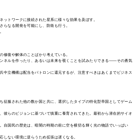
、ネットワークに接続された星系に様々な効果を及ぼす。
のさらなる開発を可能にし、防衛も行う。
。
艦の修復や解体のことばかり考えている。
トンネルを作ったり、あるいは未来を覗くことを試みたりできる――その勇気
傭兵中立機構は配当をパトロンに還元するが、注意すべきはあくまでビジネス
まち征服された他の数か国と共に、選択したタイプの特化型帝国としてゲーム
で、彼らのビジョンに基づいて慎重に養育されてきた。最初から潜在的サイオ
る。自国民の歴史は、暗闇の時期の前に空を横切る輝く光の物語でいっぱい
適応しない環境に逆らうため拡張は遅くなる。