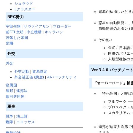
シュラウド
Lクラスター
資源が枯渇したとき
NPC勢力
惑星の自動開発に、
宇宙生物
|
リヴァイアサン
|
マローダー
自動開発のボタン 
前FTL文明
|
中立機構
|
キャラバン
没落した帝国
その他：
危機
公式に日本語
外交
国旗のバリエ
人類型種族の
外交
Ver.3.4.0 パッチノ
外交活動
|
貿易協定
外交補正値 (態度)
|
AIパーソナリティ
「オーバーロード」拡
従属国
連邦
|
連邦法
「特化帝国」と呼ば
銀河共同体
ブルワーク ―
軍事
プロスペクトリ
スカラリアム 
戦争
|
地上戦
艦隊
|
コロッサス
連邦が結束力次第で
される。
艦船設計