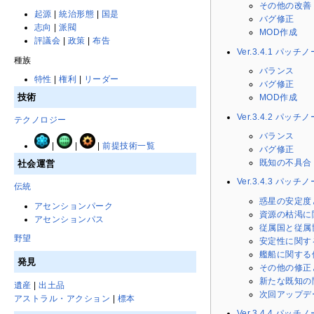
その他の改善
起源
|
統治形態
|
国是
バグ修正
志向
|
派閥
MOD作成
評議会
|
政策
|
布告
Ver.3.4.1 パッチ
種族
バランス
特性
|
権利
|
リーダー
バグ修正
技術
MOD作成
Ver.3.4.2 パッチ
テクノロジー
バランス
|
|
|
前提技術一覧
バグ修正
既知の不具合
社会運営
Ver.3.4.3 パッチ
伝統
惑星の安定度
アセンションパーク
資源の枯渇に
アセンションパス
従属国と従属
野望
安定性に関す
艦船に関する
発見
その他の修正
新たな既知の
遺産
|
出土品
次回アップデ
アストラル・アクション
|
標本
Ver.3.4.4 パッチ