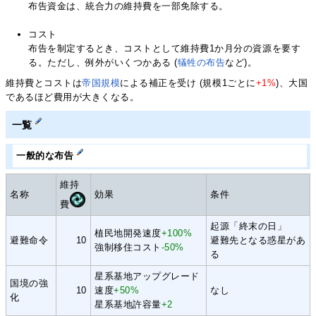
布告資金は、統合力の維持費を一部免除する。
コスト
布告を制定するとき、コストとして維持費1か月分の資源を要す
る。ただし、例外がいくつかある (
犠牲の布告
など)。
維持費とコストは
帝国規模
による補正を受け (規模1ごとに
+1%
)、大国
であるほど費用が大きくなる。
一覧
一般的な布告
維持
名称
効果
条件
費
起源「終末の日」
植民地開発速度
+100%
避難命令
10
避難先となる惑星があ
強制移住コスト
-50%
る
星系基地アップグレード
国境の強
10
速度
+50%
なし
化
星系基地許容量
+2