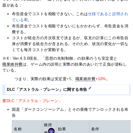
題がある：
布告資金でコストを相殺できない。これは
仕様であると説明され
ている
。
布告資金でコストを相殺できないにもかかわらず、布告資金を消
費する。
コストが統合力の月次収支で決まるが、収支の計算にこの布告自
身が消費する統合力が含まれる。そのため、状況の変化が一切な
くても毎月コストが変動する。
※4：Ver.4.3.0現在、「思想の先制制御」の効果のうち安定度と
職業維持費
は、ゲーム内の説明と実際の効果のあいだで正負が逆転し
ている。
つまり、実際の効果は安定度
+5
、
職業維持費
+10%
。
DLC「アストラル・プレーン」に関する布告
要DLC「アストラル・プレーン」
国是「ダークコンソーシアム」とその亜種でアンロックされる布
告
維持
名称
効果
条件