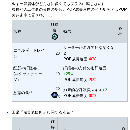
ルギー隷属体がどんなに多くてもプラスに転じない)
機械や人工生命の帝国の場合、POP成長速度のペナルティはPOP
製造速度に置き換わる。
維持
条
費
名称
効果
件
リーダーが老衰で死ななくな
エネルギードレイ
20
る
ン
POP成長速度
-40%
紅顔の評議会
評議会の方針の進行速度
(ネクサスチャー
10
+25%
ジ)
POP成長速度
-20%
20
効果的な評議員スキル
+2
意志の集結
POP成長速度
-60%
3
国是「迷信的信仰」に関する布告：
維
持
条