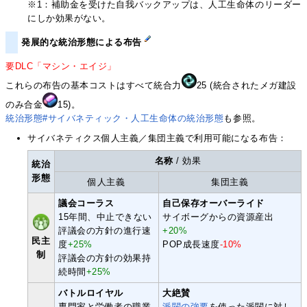
※1：補助金を受けた自我バックアップは、人工生命体のリーダー
にしか効果がない。
発展的な統治形態による布告
要DLC「マシン・エイジ」
これらの布告の基本コストはすべて統合力
25 (統合されたメガ建設
のみ合金
15)。
統治形態#サイバネティック・人工生命体の統治形態
も参照。
サイバネティクス個人主義／集団主義で利用可能になる布告：
名称
/ 効果
統治
形態
個人主義
集団主義
議会コーラス
自己保存オーバーライド
15年間、中止できない
サイボーグからの資源産出
評議会の方針の進行速
+20%
民主
度
+25%
POP成長速度
-10%
制
評議会の方針の効果持
続時間
+25%
バトルロイヤル
大絶賛
専門家と労働者の職業
派閥の強要
を使った派閥に対し