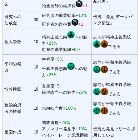
産計画」
金
冶金技師の維持費
+1
研究者の職業効率
+10%
研究への
伝統「発見-データバ
30
助成金
ンク伝送」
研究者の維持費
+1
精神主義志向
への魅
志向が精神主義系統
聖人崇敬
10
力
+25%
である
司祭の職業効率
+5%
幸福度
+5%
志向が平和主義系統
平和の祭
10
平和主義志向
への魅
典
である
力
+25%
志向が権威主義系統
安定度
+5
情報検閲
10
統治志向への魅力
+25%
である
志向が平等主義系統
政治的思
10
志向転向度
+100%
考の推奨
である
調査速度
+25%
アノマリー発見率
+10%
伝統の発見ツリーを採
星図作成
10
ハイパーレーン認識距離
用している