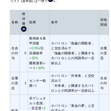
コスト (基本値) は一律で
1。
維
持
排他
名称
効果
条件
費
関係
船体値＆装
甲回復
小パトロン「傀儡の開眼者」
生命
+0.5%
/日
と交信済みで
自重
の付
5
回避確率
「傀儡の開眼者」と隣接する
の意
与
+10%
大パトロンとの同調率が一定
思
艦船連射レ
値以上
ート
+10%
小パトロン「外来者」と交信
自重
生命
センサー範
済みで
の意
1
の付
囲
+2
「外来者」と隣接する大パト
志
与
ロンとの同調率が一定値以上
非ゲシュタ
ルト意識：
小パトロン「黄金の夢」と交
- 安定度
+2
歓楽
信済みで