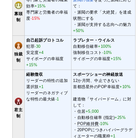
効率
+15%
て：
専門家と労働者の幸福
・派閥の要求「大絶賛」を達成
寡頭
度
-15%
状態にする
制
・派閥が支持する志向への魅力
+50%
自己起訴プロトコル
ラブレター・ウイルス
犯罪
-30
自動移住確率
+100%
安定度
+4
強制移住コスト
-10%
独裁
サイボーグの幸福度
サイボーグの幸福度
+15%
制
+15%
経験徴収
スポーツショーの神経放送
リーダーの特性の追加
12か月間、中止できない
選択肢
+1
首都惑星外のPOP幸福度
+10%
リーダーのネガティブ
な特性の最大値
-1
建造物「サイバードーム」に対
して：
君主
・住居
+5,000
制
・自動移住確率 (指定)
+25%
・
POP維持費
-10%
・20POPにつきハイパーグラデ
ィエーターの職業枠
+1