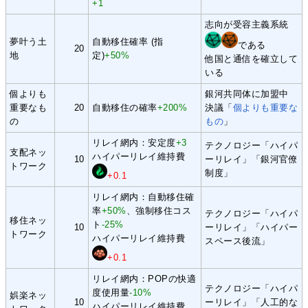
+1
志向が受容主義系統
夢叶う土
自動移住確率 (指
である
20
地
定)
+50%
他国と通信を確立して
いる
個よりも
銀河共同体に加盟中
重要なも
20
自動移住の確率
+200%
決議「
個よりも重要な
の
もの
」
リレイ網内：安定度
+3
テクノロジー「ハイパ
支配ネッ
ハイパーリレイ維持費
10
ーリレイ」「銀河官僚
トワーク
制度」
+0.1
リレイ網内：自動移住確
率
+50%
、強制移住コス
テクノロジー「ハイパ
移住ネッ
ト
-25%
10
ーリレイ」「ハイパー
トワーク
ハイパーリレイ維持費
スペース後流」
+0.1
リレイ網内：POPの快適
テクノロジー「ハイパ
度使用量
-10%
娯楽ネッ
10
ーリレイ」「人工的な
ハイパーリレイ維持費