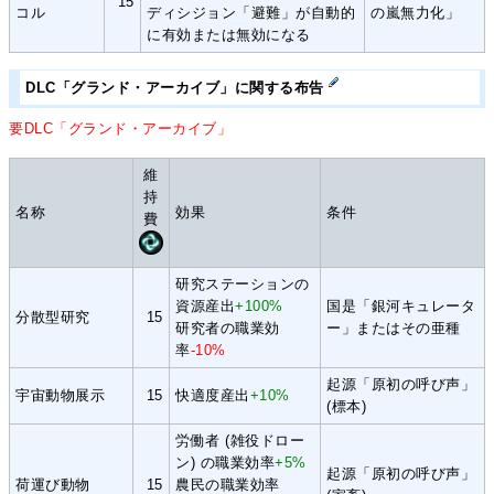
15
コル
ディシジョン「避難」が自動的
の嵐無力化」
に有効または無効になる
DLC「グランド・アーカイブ」に関する布告
要DLC「グランド・アーカイブ」
維
持
名称
効果
条件
費
研究ステーションの
資源産出
+100%
国是「銀河キュレータ
分散型研究
15
研究者の職業効
ー」またはその亜種
率
-10%
起源「原初の呼び声」
宇宙動物展示
15
快適度産出
+10%
(標本)
労働者 (雑役ドロー
ン) の職業効率
+5%
起源「原初の呼び声」
荷運び動物
15
農民の職業効率