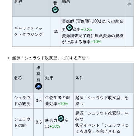
名称
効果
費
件
霊媒師 (官僚職) 100あたりの統合
ギャラクティッ
力
産出
+0.25
15
ク・ダウジング
資源調査完了時に埋蔵資源の規模
が上昇する確率
+10%
起源「シュラウド改変型」に関する布告：
維
持
名称
効果
条件
費
シュラウ
生物学者の職
起源「シュラウド改変型」を
0.5
ドの観測
業効率
+10%
持つ
起源「シュラウド改変型」を
シュラウ
持つ
統合力
産
0.5
ドの絆
状況イベント「シュラウドに
出
+10%
よる改変」を完了させる