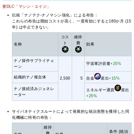
要DLC「マシン・エイジ」
伝統「ナノテク-ナノマシン強化」による布告：
これらの布告は開始コストが高く、一度有効にすると180か月 (15
年) は中止できない。
コス
維持
ト
費
名称
効果
ナノ操作サプライチェ
宇宙軍許容量
+25%
ーン
組織的ナノ複合体
2,500
5
合金
産出
+15%
ナノ接続済みジェネレ
エネルギー通貨
産出
ーター
+25%
サイバネティクスルートによって発展的な統治形態を獲得した同
化機械に特有の布告：
維持
条件 (統治
費