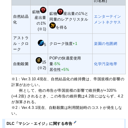
の名称)
鉱物
鉱物
産出量の1%と
自然結晶
エンターテイン
産出量
同量のレアクリスタル
化
メントネクサス
の1%
を得る
(※1)
アストラ
ル・クロ
クローク強度
+1
楽園の包囲網
5
ーク
POPの快適度使用
15
自動殺菌
量
-5%
化学汚染地帯
(※2)
居住性
+5%
※1：Ver.3.10.4現在、自然結晶化の維持費は、帝国規模の影響の
計算がおかしい。
例として、他の布告が帝国規模の影響で維持費が+320%
(=4.2倍) されるとき、この布告の維持費は4.2倍にはならず、4.2
が加算される。
※2：Ver.4.3.1現在、自動殺菌は利用開始時のコストが発生しな
い。
DLC「マシン・エイジ」に関する布告