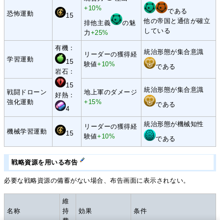
+10%
である
恐怖運動
15
他の帝国と通信が確立
排他主義
の魅
している
力
+25%
有機：
統治形態が集合意識
リーダーの獲得経
学習運動
15
験値
+10%
である
岩石：
15
統治形態が集合意識
戦闘ドローン
地上軍のダメージ
好熱：
強化運動
+15%
である
4
統治形態が機械知性
リーダーの獲得経
機械学習運動
15
験値
+10%
である
戦略資源を用いる布告
必要な戦略資源の備蓄がない場合、布告画面に表示されない。
維
名称
持
効果
条件