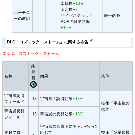
幸福度
+10%
安定度
+2
ハーモニ
サイバネティック
統一信条
ーの教訓
POPの職業効率
+10%
DLC「コズミック・ストーム」に関する布告
要DLC「コズミック・ストーム」
維
持
名称
効果
条件
費
宇宙嵐誘引
15
宇宙嵐の誘引効果
+15%
フィールド
技術「宇宙嵐の
操作」
宇宙嵐反発
15
宇宙嵐の反発効果
+15%
フィールド
宇宙嵐の影響下にあるか否かに
避難プロト
応じて、
技術「惑星規模