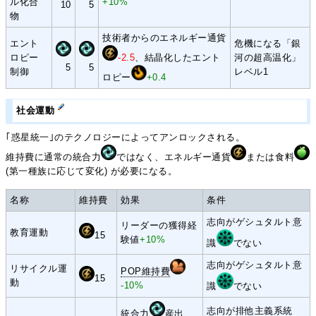
ル化合
+10%
10
5
物
技術者からのエネルギー通貨
エント
危機になる「銀
ロピー
-2.5
、結晶化したエント
河の超高温化」
5
5
制御
レベル1
ロピー
+0.4
社会運動
｢惑星統一｣のテクノロジーによってアンロックされる。
維持費に通常の統合力
ではなく、エネルギー通貨
または食料
(第一種族に応じて変化) が必要になる。
名称
維持費
効果
条件
志向がゲシュタルト意
リーダーの獲得経
教育運動
15
験値
+10%
識
でない
志向がゲシュタルト意
リサイクル運
POP維持費
15
動
-10%
識
でない
志向が排他主義系統
統合力
産出