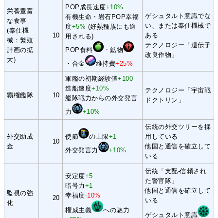
POP成長速度
+10%
栄養豊富
ゲシュタルト意識でな
有機生命・岩石POP幸福
な食事
い、または奉仕機械で
度
+5%
(好熱種族にも適
(奉仕機
10
ある
用される)
械：繁殖
テクノロジー「遺伝子
計画の拡
POP食料
・鉱物
改良作物」
大)
・合金
維持費
+25%
軍艦の初期経験値
+100
造船速度
+10%
テクノロジー「宇宙戦
覇権艦隊
10
艦隊戦力からの外交発言
ドクトリン」
力
+10%
伝統の外交ツリーを採
外交助成
使節
の上限
+1
用している
10
金
他国と通信を確立して
外交発言力
+10%
いる
伝統「支配-信頼され
安定度
+5
た警官隊」
暗号力
+1
他国と通信を確立して
監視の強
幸福度
-10%
20
いる
化
権威主義
への魅力
ゲシュタルト意識