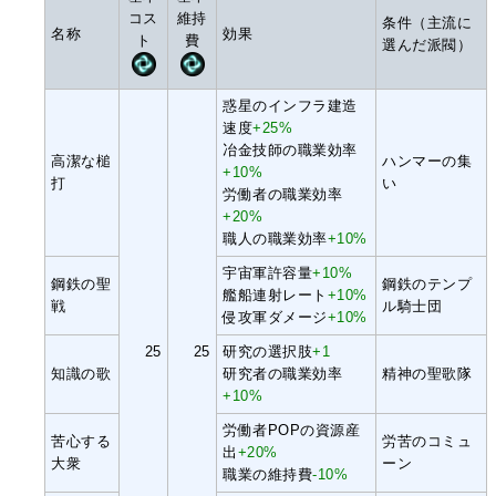
コス
維持
条件（主流に
名称
効果
ト
費
選んだ派閥）
惑星のインフラ建造
速度
+25%
冶金技師の職業効率
高潔な槌
ハンマーの集
+10%
打
い
労働者の職業効率
+20%
職人の職業効率
+10%
宇宙軍許容量
+10%
鋼鉄の聖
鋼鉄のテンプ
艦船連射レート
+10%
戦
ル騎士団
侵攻軍ダメージ
+10%
25
25
研究の選択肢
+1
知識の歌
研究者の職業効率
精神の聖歌隊
+10%
労働者POPの資源産
苦心する
労苦のコミュ
出
+20%
大衆
ーン
職業の維持費
-10%