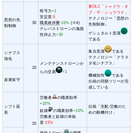
要DLC「シャドウ・オ
暗号力
+1
ブ・ザ・シュラウド」
安定度
-5
テクノロジー「思想の
思想の先
30
職業維持費
-10%
(※4)
先制制御」
制制御
テレパスドローンの逸脱
ゲシュタルト意識
性抑止力
+30
である
集合意識
である
シナプス
テクノロジー「クラス
強化
タ化シナプス」
メンテナンスドローンか
10
らの交易
+1
機械知性
である
産業保守
伝統の同期ツリーが完
成している
労働者
の職業効率
+10%
シフト延
伝統「支配-労働のた
奴隷
の職業効率
+10%
長
めの動機付け」
労働者と奴隷の幸福
度
-15%
10
雑役ドローン
の職業