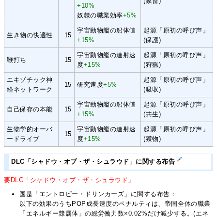
(家畜)
+10%
奴隷の職業効率
+5%
宇宙動物艦の船体値
起源「原初の呼び声」
生き物の快適性
15
+15%
(保護)
宇宙動物艦の連射速
起源「原初の呼び声」
鞭打ち
15
度
+15%
(狩猟)
エキゾチック神
起源「原初の呼び声」
15
研究速度
+5%
経ネットワーク
(吸収)
宇宙動物艦の船体値
起源「原初の呼び声」
自己保存の本能
15
+15%
(共生)
生物学的オーバ
宇宙動物艦の連射速
起源「原初の呼び声」
15
ードライブ
度
+15%
(獲物)
DLC「シャドウ・オブ・ザ・シュラウド」に関する布告
要DLC「シャドウ・オブ・ザ・シュラウド」
国是「エントロピー・ドリンカーズ」に関する布告：
以下の効果のうちPOP成長速度のペナルティは、帝国全体の職業
「エネルギー隷属体」の総労働力数×0.02%だけ減少する。(エネ