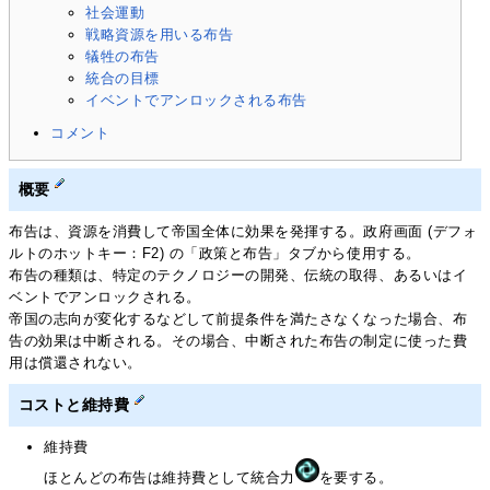
社会運動
戦略資源を用いる布告
犠牲の布告
統合の目標
イベントでアンロックされる布告
コメント
概要
布告は、資源を消費して帝国全体に効果を発揮する。政府画面 (デフォ
ルトのホットキー：F2) の「政策と布告」タブから使用する。
布告の種類は、特定のテクノロジーの開発、伝統の取得、あるいはイ
ベントでアンロックされる。
帝国の志向が変化するなどして前提条件を満たさなくなった場合、布
告の効果は中断される。その場合、中断された布告の制定に使った費
用は償還されない。
コストと維持費
維持費
ほとんどの布告は維持費として統合力
を要する。