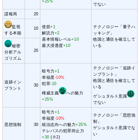
+25%
でない
諜報局
20
監視
使節
+1
テクノロジー「量子ハ
10
する本能
解読力
+2
ッキング」
基本情報レベル
+10
他国と通信を確立して
最大浸透度
+10
いる
秘密
20
分析アル
ゴリズム
テクノロジー「追跡イ
暗号力
+1
ンプラント」
幸福度
-10%
他国と通信を確立して
追跡イン
犯罪
-10
30
いる
プラント
権威主義
への魅力
ゲシュタルト意識
+25%
でない
暗号力
+1
テクノロジー「思想強
幸福度
-10%
制」
思想強制
30
統治志向への魅力
+25%
ゲシュタルト意識でな
テレパスの犯罪抑止力
い
+30
(※2)