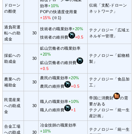
ドローン
伝統「支配-ドローン
効率
+10%
の酷使
ネットワーク」
POPの快適度使用量
+15%
(※1)
過負荷運
技術者の職業効率
+20%
テクノロジー「広域エ
転への助
30
ネルギー管理」
技術者の維持費
+0.5
成金
鉱山労働者の職業効率
+20%
採鉱への
テクノロジー「鉱物精
30
助成金
製」
鉱山労働者の維持費
+0.5
農民の職業効率
+20%
農業への
テクノロジー「食品加
30
補助金
工」
農民の維持費
+0.5
帝国に消費財
の需
民需産業
職人の職業効率
+10%
要がある
への助成
30
職人の維持費
+1
テクノロジー「統一生
金
産計画」
冶金技師の職業効率
合金工場
テクノロジー「統一生
+10%
への助成
30