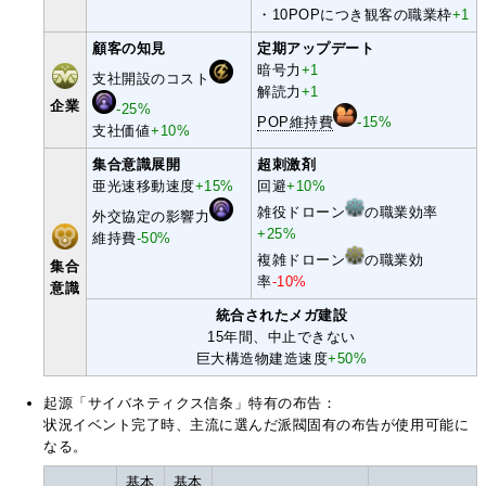
・10POPにつき観客の職業枠
+1
顧客の知見
定期アップデート
暗号力
+1
支社開設のコスト
解読力
+1
企業
-25%
POP維持費
-15%
支社価値
+10%
集合意識展開
超刺激剤
亜光速移動速度
+15%
回避
+10%
雑役ドローン
の職業効率
外交協定の影響力
+25%
維持費
-50%
複雑ドローン
の職業効
集合
率
-10%
意識
統合されたメガ建設
15年間、中止できない
巨大構造物建造速度
+50%
起源「サイバネティクス信条」特有の布告：
状況イベント完了時、主流に選んだ派閥固有の布告が使用可能に
なる。
基本
基本