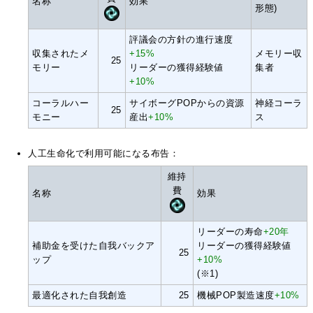
名称
効果
形態)
評議会の方針の進行速度
収集されたメ
+15%
メモリー収
25
モリー
リーダーの獲得経験値
集者
+10%
コーラルハー
サイボーグPOPからの資源
神経コーラ
25
モニー
産出
+10%
ス
人工生命化で利用可能になる布告：
維持
費
名称
効果
リーダーの寿命
+20年
補助金を受けた自我バックア
リーダーの獲得経験値
25
ップ
+10%
(※1)
最適化された自我創造
25
機械POP製造速度
+10%