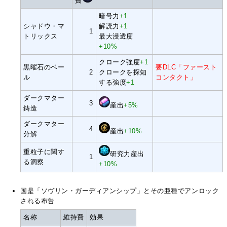
費
暗号力
+1
シャドウ・マ
解読力
+1
1
トリックス
最大浸透度
+10%
クローク強度
+1
黒曜石のベー
要DLC「ファースト
2
クロークを探知
ル
コンタクト」
する強度
+1
ダークマター
3
産出
+5%
鋳造
ダークマター
4
産出
+10%
分解
重粒子に関す
研究力産出
1
る洞察
+10%
国是「ソヴリン・ガーディアンシップ」とその亜種でアンロック
される布告
名称
維持費
効果