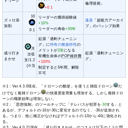
トワーク
倫理規範」
+0.1
10
リーダーの獲得経験値
ズィロ添
遺産
「超能力アーカイ
+10%
加剤
ブ」のパッシブ効果
リーダーの寿命
+30年
0.1
起源「過剰チューニン
グ」に
特有の種族特性
の
月
メリットが
2倍
になる
成り行き
起源「過剰チューニン
次収
有機生命体の
POP維持費
まかせ
グ」
支/1.2
+100%
(※3)
制定すると5年間、解除
不可
※1：Ver.4.3.0現在、「ドローンの酷使」を使うと雑役ドローン
だ
けでなく複雑ドローン
の快適度使用量も増加する。しかし複雑ドロ
ーンの職業効率は増加しない。
※2：「思想強制」のツールチップに「テレパスが犯罪を
-30
する」と
あるが、デフォルトの-10が-30に変化するのでなく、-30が追加され
る。つまり、他に補正がなければデフォルトの-10から-40に強化され
る。
※3：Ver.4.0.21現在、「成り行きまかせ」のコストは以下のような問