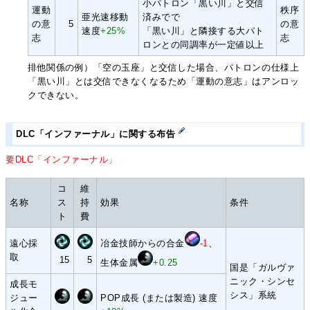
小パトロン「黒い川」と交信
運動
秩序
亜光速移動
済みでで
の意
5
の意
速度
+25%
「黒い川」と隣接する大パト
志
志
ロンとの同調率が一定値以上
排他関係の例）「空の玉座」と交信した場合、パトロンの仕様上
「黒い川」とは交信できなくなるため「運動の意志」はアンロッ
クできない。
DLC「インファーナル」に関する布告
要DLC「インファーナル」
コ
維
名称
ス
持
効果
条件
ト
費
遠心採
冶金技師からの合金
-1
、
取
15
5
生体金属
+0.25
国是「ガルヴァ
ニック・シンセ
成長モ
シス」系統
ジュー
POP成長 (または製造) 速度