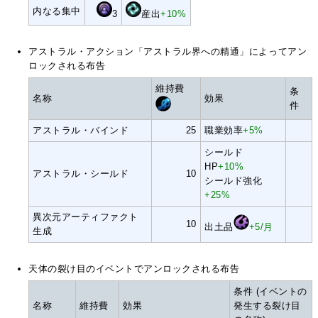
内なる集中
3
産出
+10%
アストラル・アクション「アストラル界への精通」によってアン
ロックされる布告
維持費
条
名称
効果
件
アストラル・バインド
25
職業効率
+5%
シールド
HP
+10%
アストラル・シールド
10
シールド強化
+25%
異次元アーティファクト
10
出土品
+5/月
生成
天体の裂け目のイベントでアンロックされる布告
条件 (イベントの
名称
維持費
効果
発生する裂け目