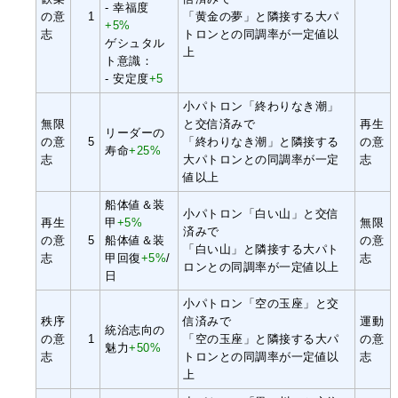
- 幸福度
の意
1
「黄金の夢」と隣接する大パ
+5%
志
トロンとの同調率が一定値以
ゲシュタル
上
ト意識：
- 安定度
+5
小パトロン「終わりなき潮」
無限
と交信済みで
再生
リーダーの
の意
5
「終わりなき潮」と隣接する
の意
寿命
+25%
志
大パトロンとの同調率が一定
志
値以上
船体値＆装
小パトロン「白い山」と交信
再生
甲
+5%
無限
済みで
の意
5
船体値＆装
の意
「白い山」と隣接する大パト
志
甲回復
+5%
/
志
ロンとの同調率が一定値以上
日
小パトロン「空の玉座」と交
秩序
信済みで
運動
統治志向の
の意
1
「空の玉座」と隣接する大パ
の意
魅力
+50%
志
トロンとの同調率が一定値以
志
上