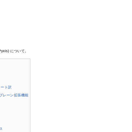
Pyxis) について。
チノート訳
プレーン拡張機能
ス