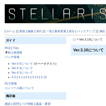
[
ホーム
] [
新規
|
編集
|
添付
] [
一覧
|
最終更新
|
差分
|
バックアップ
] [
凍結
> Ver.3.10について
ガイド
FAQ
|
Tips
Ver.3.10について
🔰
初心者講座
パッチ情報
Ver.4.5について
(※ベータテスト)
Ver.4.4について
Ver.4.3について
4.2
|
4.1
|
4.0
|
3.14
|
3.13
DLC情報
コンソール版について
掲示板
雑談
|
質問
|
バグ情報
|
議論・要望