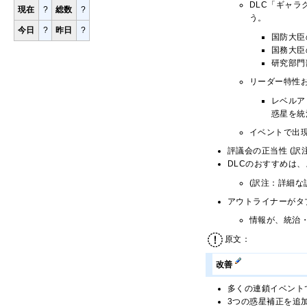
DLC「ギャ
現在
?
総数
?
う。
今日
?
昨日
?
国防大臣
国務大臣
研究部門
リーダー特性
レベルア
惑星を統
イベントで出
評議会の正当性 (
DLCのおすすめは
(訳注：詳細
アウトライナーがタ
情報が、統治
原文：
改善
多くの連鎖イベント
3つの惑星補正を追