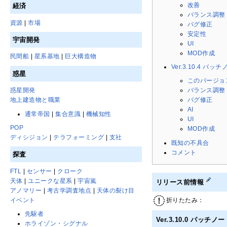
改善
経済
バランス調整
資源
|
市場
バグ修正
安定性
宇宙開発
UI
MOD作成
民間船
|
星系基地
|
巨大構造物
Ver.3.10.4 パッ
惑星
このバージョ
惑星開発
バランス調整
地上建造物と職業
バグ修正
AI
通常帝国
|
集合意識
|
機械知性
UI
POP
MOD作成
ディシジョン
|
テラフォーミング
|
支社
既知の不具合
コメント
探査
FTL
|
センサー
|
クローク
天体
|
ユニークな星系
|
宇宙嵐
リリース前情報
アノマリー
|
考古学調査地点
|
天体の裂け目
イベント
折りたたみ：
先駆者
Ver.3.10.0 パッチノ
ホライゾン・シグナル