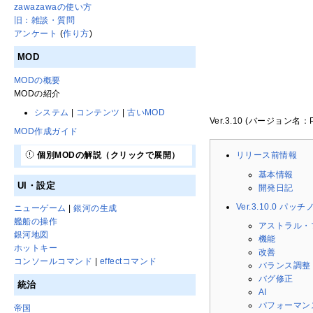
zawazawaの使い方
旧：雑談・質問
アンケート
(
作り方
)
MOD
MODの概要
MODの紹介
システム
|
コンテンツ
|
古いMOD
Ver.3.10 (バージョン名：
MOD作成ガイド
個別MODの解説（クリックで展開）
リリース前情報
基本情報
UI・設定
開発日記
Ver.3.10.0 パッ
ニューゲーム
|
銀河の生成
艦船の操作
アストラル・
銀河地図
機能
ホットキー
改善
コンソールコマンド
|
effectコマンド
バランス調整
バグ修正
統治
AI
パフォーマン
帝国