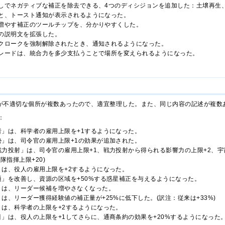
しでネガティブな補正を除去できる、4つのディシジョンを追加した：土壌再生
と、トースト通知が表示されるようになった。
増やす補正のツールチップを、分かりやすくした。
の説明文を拡張した。
クロークを強制解除されたとき、通知されるようになった。
レードは、統合力を多少支払うことで場所を変えられるようになった。
が不適切な個所が複数あったので、適宜整理した。また、同じ内容の記述が複数
：
者」は、科学者の雇用上限を+1するようになった。
勢」は、司令官の雇用上限+1の効果が追加された。
力投射」は、司令官の雇用上限+1、戦力投射から得られる影響力の上限+2、宇宙
隊指揮上限+20)
」は、役人の雇用上限を+2するようになった。
通」を改善し、資源の区域を+50%する惑星補正を与えるようになった。
」は、リーダー候補を増やさなくなった。
は、リーダー獲得経験値の補正量が+25%に低下した。(訳注：従来は+33%)
」は、科学者の上限を+2するようになった。
」は、役人の上限を+1してさらに、通商条約の効果を+20%するようになった