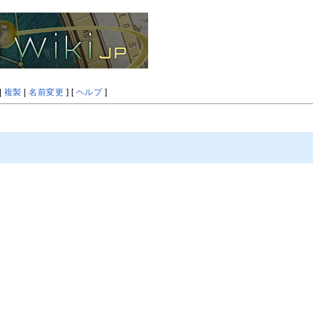
|
複製
|
名前変更
] [
ヘルプ
]