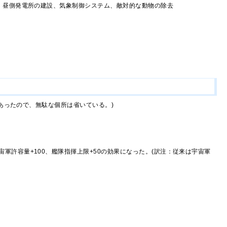
、昼側発電所の建設、気象制御システム、敵対的な動物の除去
あったので、無駄な個所は省いている。)
軍許容量+100、艦隊指揮上限+50の効果になった。(訳注：従来は宇宙軍
。