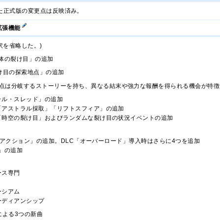
れた正式版の変更点は反映済み。
拡張機能
訳を省略した。)
体の裂け目」の追加
け目の探索地点」の追加
点は分岐するストーリーを持ち、異なる結末や強力な報酬を得られる機会が特徴
ラル・スレッド」の追加
「アストラル採取」「リフトスフィア」の追加
「時空の裂け目」およびランダムな裂け目の状況イベントの追加
・アクション」の追加。DLC「オーバーロード」導入時はさらに4つを追加
」の追加
ース専門
ーシアム
ーディアンシップ
oftによる3つの新曲