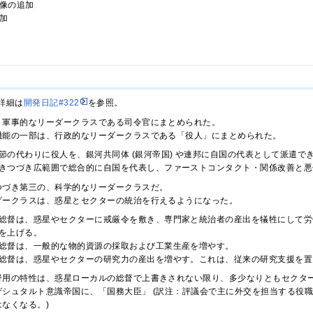
画像の追加
加
詳細は
開発日記#322
を参照。
、軍事的なリーダークラスである司令官にまとめられた。
機能の一部は、行政的なリーダークラスである「役人」にまとめられた。
節の代わりに役人を、銀河共同体 (銀河帝国) や連邦に自国の代表として派遣で
きつづき広範囲で総合的に自国を代表し、ファーストコンタクト・関係改善と悪
つづき第三の、科学的なリーダークラスだ。
ダークラスは、惑星とセクターの統治を行えるようになった。
総督は、惑星やセクターに戒厳令を敷き、専門家と統治者の産出を犠牲にして労
を上げる。
総督は、一般的な物的資源の採取および工業生産を増やす。
総督は、惑星やセクターの研究力の産出を増やす。これは、従来の研究支援を置
督用の特性は、惑星ローカルの総督で上書きされない限り、多少なりともセクタ
シュタルト意識帝国に、「国務大臣」 (訳注：評議会で主に外交を担当する役職
なくなる。)