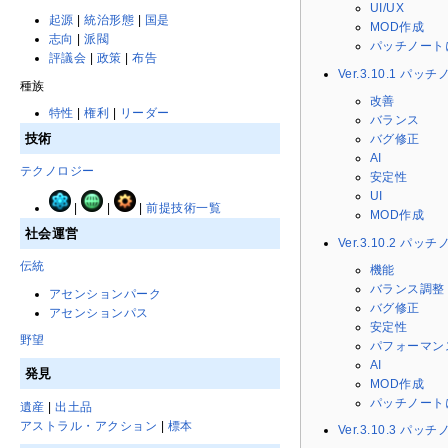
UI/UX
起源
|
統治形態
|
国是
MOD作成
志向
|
派閥
パッチノート
評議会
|
政策
|
布告
Ver.3.10.1 パッ
種族
改善
特性
|
権利
|
リーダー
バランス
技術
バグ修正
AI
テクノロジー
安定性
UI
|
|
|
前提技術一覧
MOD作成
社会運営
Ver.3.10.2 パッ
伝統
機能
バランス調整
アセンションパーク
バグ修正
アセンションパス
安定性
野望
パフォーマン
AI
発見
MOD作成
パッチノート
遺産
|
出土品
アストラル・アクション
|
標本
Ver.3.10.3 パッ