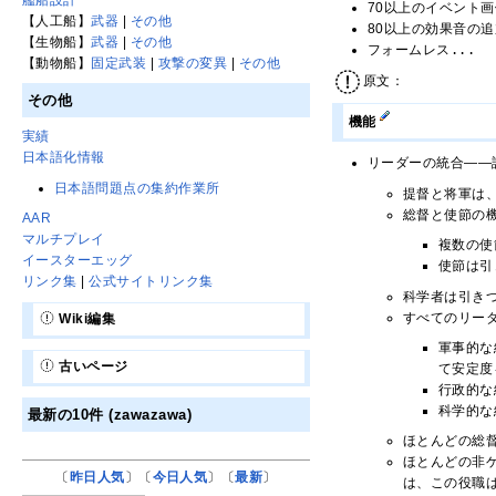
70以上のイベント
【人工船】
武器
|
その他
80以上の効果音の追
【生物船】
武器
|
その他
フォームレス...
【動物船】
固定武装
|
攻撃の変異
|
その他
原文：
その他
機能
実績
日本語化情報
リーダーの統合――
日本語問題点の集約作業所
提督と将軍は
総督と使節の
AAR
マルチプレイ
複数の使
イースターエッグ
使節は引
リンク集
|
公式サイトリンク集
科学者は引き
すべてのリー
Wiki編集
軍事的な
古いページ
て安定度
行政的な
科学的な
最新の10件 (zawazawa)
ほとんどの総
ほとんどの非ゲ
〔
昨日人気
〕〔
今日人気
〕〔
最新
〕
は、この役職は