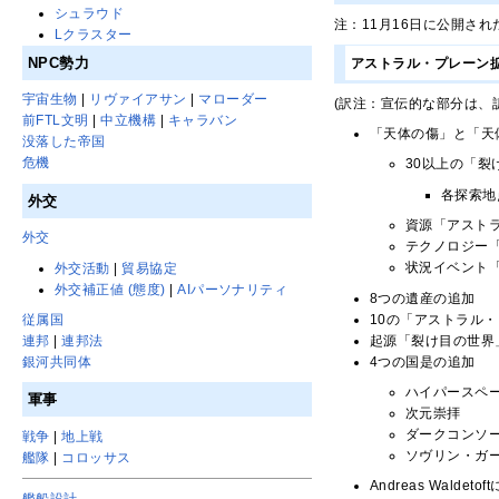
シュラウド
注：11月16日に公開さ
Lクラスター
NPC勢力
アストラル・プレーン
宇宙生物
|
リヴァイアサン
|
マローダー
(訳注：宣伝的な部分は、
前FTL文明
|
中立機構
|
キャラバン
「天体の傷」と「天
没落した帝国
危機
30以上の「裂
各探索地
外交
資源「アスト
外交
テクノロジー
状況イベント
外交活動
|
貿易協定
外交補正値 (態度)
|
AIパーソナリティ
8つの遺産の追加
10の「アストラル
従属国
起源「裂け目の世界
連邦
|
連邦法
4つの国是の追加
銀河共同体
ハイパースペ
軍事
次元崇拝
ダークコンソ
戦争
|
地上戦
ソヴリン・ガ
艦隊
|
コロッサス
Andreas Waldet
艦船設計