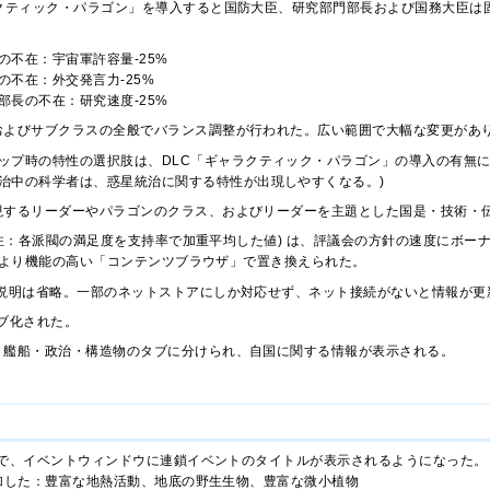
ラクティック・パラゴン」を導入すると国防大臣、研究部門部長および国務大臣は
の不在：宇宙軍許容量-25%
の不在：外交発言力-25%
部長の不在：研究速度-25%
およびサブクラスの全般でバランス調整が行われた。広い範囲で大幅な変更があ
ップ時の特性の選択肢は、DLC「ギャラクティック・パラゴン」の導入の有無
治中の科学者は、惑星統治に関する特性が出現しやすくなる。)
現するリーダーやパラゴンのクラス、およびリーダーを主題とした国是・技術・
訳注：各派閥の満足度を支持率で加重平均した値) は、評議会の方針の速度にボー
、より機能の高い「コンテンツブラウザ」で置き換えられた。
な説明は省略。一部のネットストアにしか対応せず、ネット接続がないと情報が更
ブ化された。
・艦船・政治・構造物のタブに分けられ、自国に関する情報が表示される。
で、イベントウィンドウに連鎖イベントのタイトルが表示されるようになった。
加した：豊富な地熱活動、地底の野生生物、豊富な微小植物