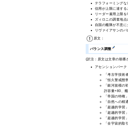
テラフォーミングな
信用が上限に達する
リーダー雇用上限を
ズィロニの調査地点
自国の艦隊が不意に
リヴァイアサンのパ
原文：
バランス調整
(訳注：原文は文章の順番
アセンションパーク
「考古学技術
「恒久警戒態
「銀河規模の戦
許容量+80、艦
「帝国の特権
「自然への精
「超越的学習
「超越的学習」
「超越的学習
「全宇宙的取引