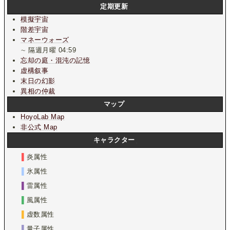
定期更新
模擬宇宙
階差宇宙
マネーウォーズ
∼ 隔週月曜 04:59
忘却の庭・混沌の記憶
虚構叙事
末日の幻影
異相の仲裁
マップ
HoyoLab Map
非公式 Map
キャラクター
▌
炎属性
▌
氷属性
▌
雷属性
▌
風属性
▌
虚数属性
▌
量子属性