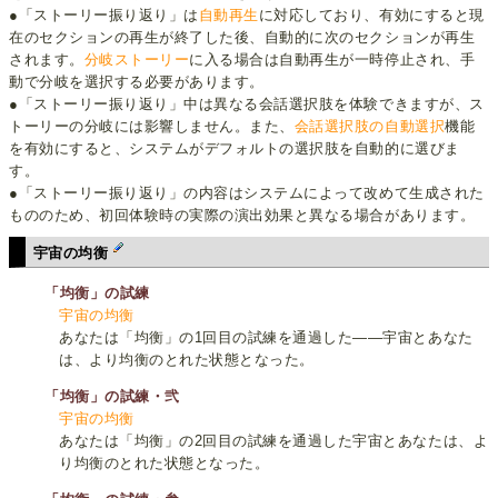
●「ストーリー振り返り」は
自動再生
に対応しており、有効にすると現
在のセクションの再生が終了した後、自動的に次のセクションが再生
されます。
分岐ストーリー
に入る場合は自動再生が一時停止され、手
動で分岐を選択する必要があります。
●「ストーリー振り返り」中は異なる会話選択肢を体験できますが、ス
トーリーの分岐には影響しません。また、
会話選択肢の自動選択
機能
を有効にすると、システムがデフォルトの選択肢を自動的に選びま
す。
●「ストーリー振り返り」の内容はシステムによって改めて生成された
もののため、初回体験時の実際の演出効果と異なる場合があります。
宇宙の均衡
「均衡」の試練
宇宙の均衡
あなたは「均衡」の1回目の試練を通過した――宇宙とあなた
は、より均衡のとれた状態となった。
「均衡」の試練・弐
宇宙の均衡
あなたは「均衡」の2回目の試練を通過した宇宙とあなたは、よ
り均衡のとれた状態となった。