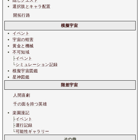
隠しクエスト
選択肢とキャラ配置
開拓行路
模擬宇宙
イベント
宇宙の蝗害
黄金と機械
不可知域
├
イベント
└
シミュレーション記録
模擬宇宙図鑑
星神図鑑
階差宇宙
人間喜劇
千の面を持つ英雄
楽園漫記
├
イベント
├
運行記録
└
可能性ギャラリー
その他