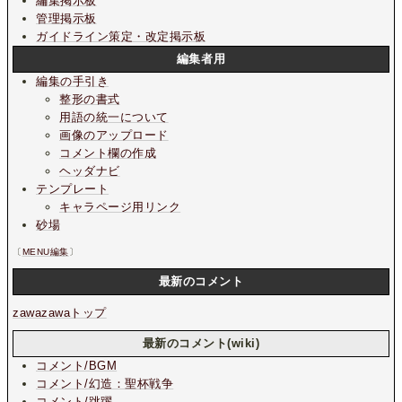
編集掲示板
管理掲示板
ガイドライン策定・改定掲示板
編集者用
編集の手引き
整形の書式
用語の統一について
画像のアップロード
コメント欄の作成
ヘッダナビ
テンプレート
キャラページ用リンク
砂場
〔
MENU編集
〕
最新のコメント
zawazawaトップ
最新のコメント(wiki)
コメント/BGM
コメント/幻造：聖杯戦争
コメント/跳躍