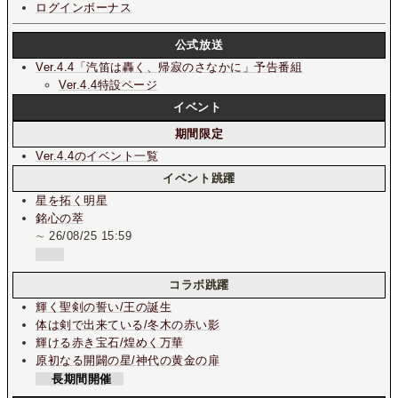
ログインボーナス
公式放送
Ver.4.4「汽笛は轟く、帰寂のさなかに」
予告番組
Ver.4.4特設ページ
イベント
期間限定
Ver.4.4のイベント一覧
イベント跳躍
星を拓く明星
銘心の萃
∼ 26/08/25 15:59
コラボ跳躍
輝く聖剣の誓い/王の誕生
体は剣で出来ている/冬木の赤い影
輝ける赤き宝石/煌めく万華
原初なる開闢の星/神代の黄金の扉
長期間開催