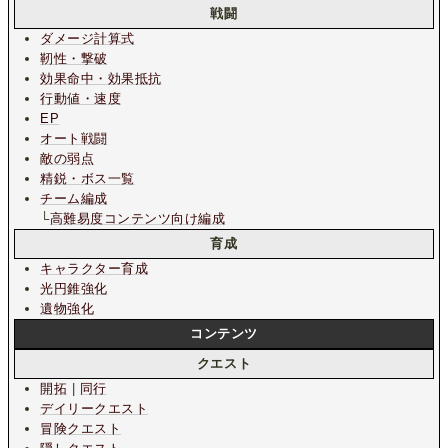
戦闘
ダメージ計算式
靭性・撃破
効果命中・効果抵抗
行動値・速度
EP
オート戦闘
敵の弱点
精鋭・ボス一覧
チーム編成
└
高難易度コンテンツ向け編成
育成
キャラクター育成
光円錐強化
遺物強化
コンテンツ
クエスト
開拓
|
同行
デイリークエスト
冒険クエスト