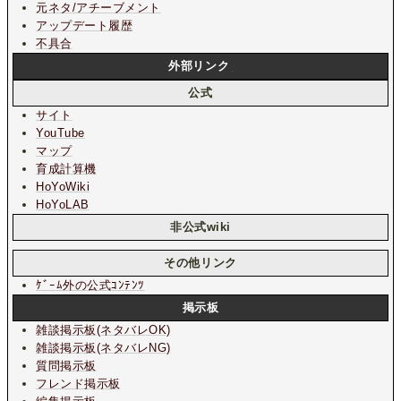
元ネタ/アチーブメント
アップデート履歴
不具合
外部リンク
公式
サイト
YouTube
マップ
育成計算機
HoYoWiki
HoYoLAB
非公式wiki
その他リンク
ｹﾞｰﾑ外の公式ｺﾝﾃﾝﾂ
掲示板
雑談掲示板
(ネタバレOK)
雑談掲示板
(ネタバレNG)
質問掲示板
フレンド掲示板