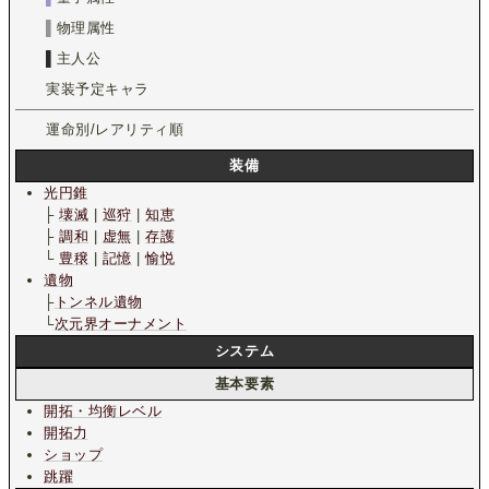
▌
物理属性
▌
主人公
実装予定キャラ
運命別/レアリティ順
装備
光円錐
├
壊滅
|
巡狩
|
知恵
├
調和
|
虚無
|
存護
└
豊穣
|
記憶
|
愉悦
遺物
├
トンネル遺物
└
次元界オーナメント
システム
基本要素
開拓・均衡レベル
開拓力
ショップ
跳躍