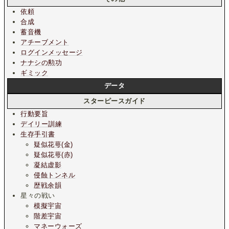
依頼
合成
蓄音機
アチーブメント
ログインメッセージ
ナナシの勲功
ギミック
データ
スターピースガイド
行動要旨
デイリー訓練
生存手引書
疑似花萼(金)
疑似花萼(赤)
凝結虚影
侵蝕トンネル
歴戦余韻
星々の戦い
模擬宇宙
階差宇宙
マネーウォーズ