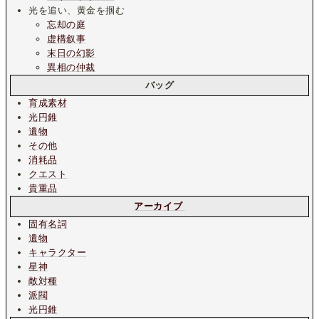
光を追い、黄金を掴む
忘却の庭
虚構叙事
末日の幻影
異相の仲裁
バッグ
育成素材
光円錐
遺物
その他
消耗品
クエスト
貴重品
アーカイブ
固有名詞
遺物
キャラクター
星神
敵対種
派閥
光円錐