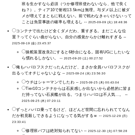
班を生かすなら必須（つか修理班使わないなら、他で良く
ね？）。ティア10で射程13.5kmは無理。与ダメ以上に被ダ
メが増えてまともに戦えない。前で戦わなきゃいけないって
ことは魚雷事故の確率も増えるし --
2025-09-09 (火) 18:48:36
コンテナで出たけど全くダメだわ、重すぎる。まだこんな位
置？ってぐらい曲がらない。自分の感覚からかけ離れすぎる --
2025-09-19 (金) 23:45:37
操舵装置改良2にすると6秒台になる。固有UGにしたいな
ら慣れるしかない。 --
2025-09-20 (土) 00:27:52
俺もハバロフスクだったんだけど、まさか全員ハバロフスクが
出るってオチじゃないよな --
2025-09-24 (水) 23:56:30
ウチはシャーマンでしたわ --
2025-09-25 (木) 00:43:04
Tier10コンテナからは石炭感しか出ないから必然的に皆ま
だ持ってない石炭艦が出る。つまりハバロは不人気…。 --
2025-09-25 (木) 07:20:11
ずっとハバロ乗ってるけど、ほどんど世間に忘れられててなん
だか初見殺しできるようになってる気がするｗ --
2025-12-29 (月)
23:33:41
修理班バフは絶対知られてない --
2025-12-30 (火) 07:58:28