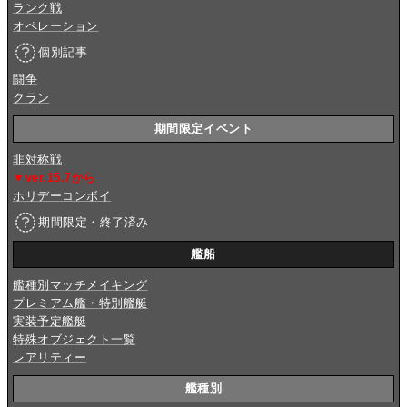
ランク戦
オペレーション
個別記事
闘争
クラン
期間限定イベント
非対称戦
▼ver.15.7から
ホリデーコンボイ
期間限定・終了済み
艦船
艦種別マッチメイキング
プレミアム艦・特別艦艇
実装予定艦艇
特殊オブジェクト一覧
レアリティー
艦種別