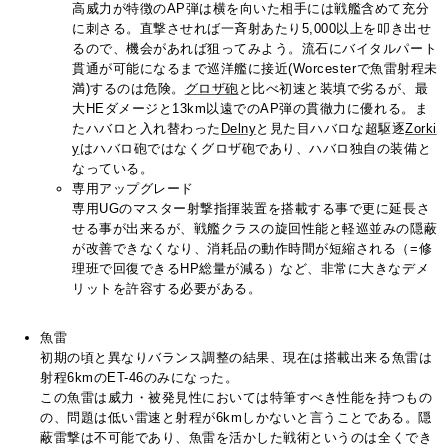
高威力が特徴のAP弾は横を向いた相手には戦艦含めて充分
に刺さる。直撃させれば一斉射あたり5,000以上を叩き出せ
るので、機会があれば狙ってみよう。流石にバイタルパート
貫通が可能になるまで巡洋艦に接近(Worcesterで魚雷射程未
満)するのは危険。
グロザ砲
と比べ初速と装填で劣るが、最
大HEダメージと13km以遠でのAP弾の貫徹力に優れる。ま
たハバロと入れ替わった
Delny
と見た目ハバロな超駆逐
Zorki
y
はハバロ砲ではなくグロザ砲であり、ハバロ独自の装備と
なっている。
専用アップグレード
専用UGのマスター射撃指揮装置を搭載する事で更に延長さ
せる事が出来るが、戦艦クラスの旋回性能と軽巡並みの隠蔽
が改善できなくなり、消耗品の動作時間が短縮される（=修
理班で回復できるHP総量が減る）など、非常に大きなデメ
リットを許容する必要がある。
魚雷
初期の頃と異なりバランス調整の結果、現在は搭載出来る魚雷は
射程6kmのET-46のみになった。
この魚雷は威力・被発見性においては特筆すべき性能を持つもの
の、問題は低い雷速と射程が6kmしかないと言うことである。隠
蔽雷撃は不可能であり、魚雷を活かした戦術というのは全くでき