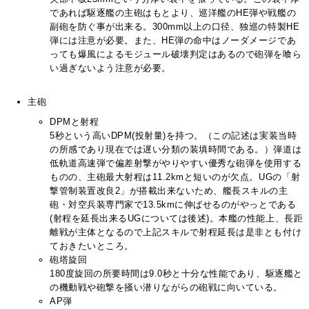
であれば駆逐艦の主砲はもとより、巡洋艦のHE弾や戦艦の
副砲を防ぐ事が出来る。300mm以上の口径、独巡の特製HE
弾には注意が必要。また、HE弾の命中はノーダメージであ
っても爆風によるモジュール破壊判定はあるので砲弾を喰ら
い過ぎないよう注意が必要。
主砲
DPMと射程
5秒という高いDPM(投射量)を持つ。（この記述は実装当時
の所感であり現在では遅い分類の装填時間である。）弾道は
低軌道高速弾で偏差射撃がやりやすい優秀な砲弾を使用する
ものの、主砲最大射程は11.2kmと短いのが欠点。UGの「射
撃管制装置改良2」が搭載出来ないため、艦長スキルの主
砲・対空兵装専門家で13.5kmに伸ばせるのがやっとである
(射程を延長出来るUGについては後述)。本艦の性能上、長距
離戦が主体となるので上記スキルで射程延長は是非とも付け
ておきたいところ。
砲塔旋回
180度旋回の所要時間は9.0秒と十分な性能であり、駆逐艦と
の機動戦や砲撃を掻い潜りながらの砲戦に向いている。
AP弾