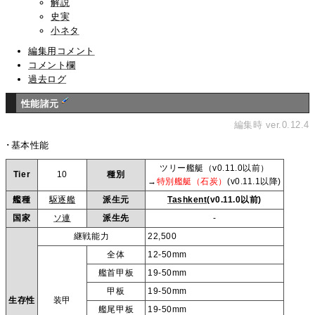
解説
史実
小ネタ
編集用コメント
コメント欄
過去ログ
性能諸元
編集時 ver.0.12.4
･基本性能
ツリー艦艇（v0.11.0以前）
Tier
10
種別
→
特別艦艇（石炭）
(v0.11.1以降)
艦種
駆逐艦
派生元
Tashkent
(v0.11.0以前)
国家
ソ連
派生先
-
継戦能力
22,500
全体
12-50mm
艦首甲板
19-50mm
甲板
19-50mm
生存性
装甲
艦尾甲板
19-50mm