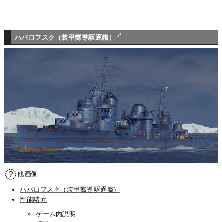
ハバロフスク（装甲嚮導駆逐艦）
他画像
ハバロフスク（装甲嚮導駆逐艦）
性能諸元
ゲーム内説明