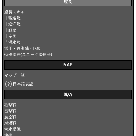
艦長
艦長スキル
┣
駆逐艦
┣
巡洋艦
┣
戦艦
┣
空母
┗
潜水艦
採用・再訓練・階級
特殊艦長(ユニーク艦長等)
MAP
マップ一覧
日本語表記
戦術
砲撃戦
雷撃戦
航空戦
対潜戦
潜水艦戦
連携