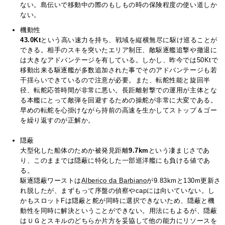
ない。島伝いで移動中の際のもしもの時の保険程度の使い道しか
ない。
機動性
43.0Kt
という高い速力を持ち、戦域を縦横無尽に駆け巡ることが
できる。相手のスキを突いたエリア制圧、敵駆逐艦追撃や撤退に
は大きなアドバンテージを有している。しかし、昨今では50Ktで
移動出来る駆逐艦が多数追加された事でそのアドバンテージも若
干揺らいできているので注意が必要。また、転舵性能と旋回半
径、転舵応答時間が非常に悪い。長距離射撃での運用が主体とな
る本艦にとって敵弾を回避するための操舵が非常に大変である。
早めの転舵を心掛けながら持前の高速を生かしてストップ＆ゴー
を繰り返すのが正解か。
隠蔽
大型化した船体のためか被発見距離
9.7km
という凄まじさであ
り、このままでは隠蔽に特化した一部巡洋艦にも負ける値であ
る。
駆逐隠蔽ワーストは
Alberico da Barbiano
が9.83kmと130m更新さ
れ脱したが、まずもって序盤の偵察やcapには向いていない。し
かもスロットFは隠蔽と舵が同時に選択できないため、隠蔽と機
動性を同時に解決ということができない。用法にもよるが、隠蔽
はＵＧとスキルのどちらか片方を妥協して他の能力にリソースを