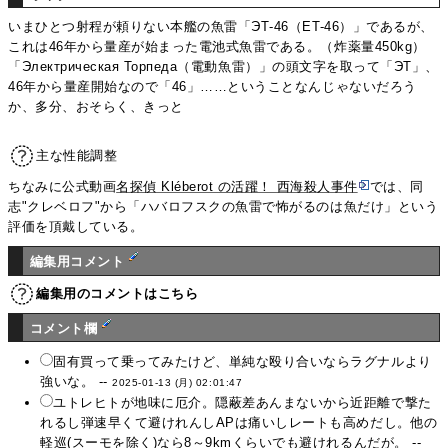
いまひとつ射程が頼りない本艦の魚雷「ЭТ-46（ET-46）」であるが、
これは46年から量産が始まった電池式魚雷である。（炸薬量450kg）
「Электрическая Торпеда（電動魚雷）」の頭文字を取って「ЭТ」、
46年から量産開始なので「46」……ということなんじゃないだろう
か、多分、おそらく、きっと
主な性能調整
ちなみに公式動画
名探偵 Kléberot の活躍！ 西海殺人事件
では、同
志"クレベロフ"から「ハバロフスクの魚雷で怖がるのは魚だけ」という
評価を頂戴している。
編集用コメント
編集用のコメントはこちら
コメント欄
固有買って乗ってみたけど、単純な殴り合いならラグナルより
強いな。 --
2025-01-13 (月) 02:01:47
ユトレヒトが地味に厄介。隠蔽差あんまないから近距離で撃た
れるし弾速早くて避けれんしAPは痛いしレートも高めだし。他の
軽巡(スーモを除く)なら8～9kmくらいでも避けれるんだが。 --