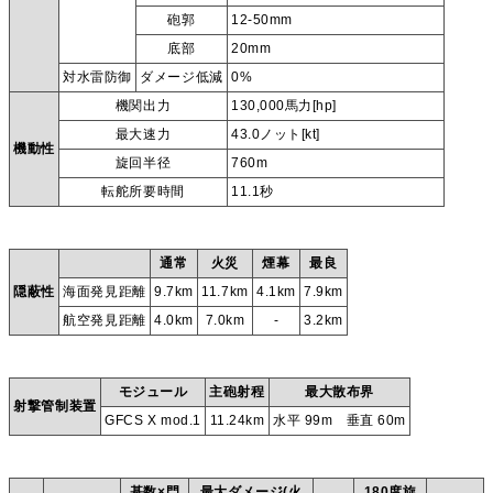
砲郭
12-50mm
底部
20mm
対水雷防御
ダメージ低減
0%
機関出力
130,000馬力[hp]
最大速力
43.0ノット[kt]
機動性
旋回半径
760m
転舵所要時間
11.1秒
通常
火災
煙幕
最良
隠蔽性
海面発見距離
9.7km
11.7km
4.1km
7.9km
航空発見距離
4.0km
7.0km
-
3.2km
モジュール
主砲射程
最大散布界
射撃管制装置
GFCS X mod.1
11.24km
水平 99m 垂直 60m
基数×門
最大ダメージ(火
180度旋