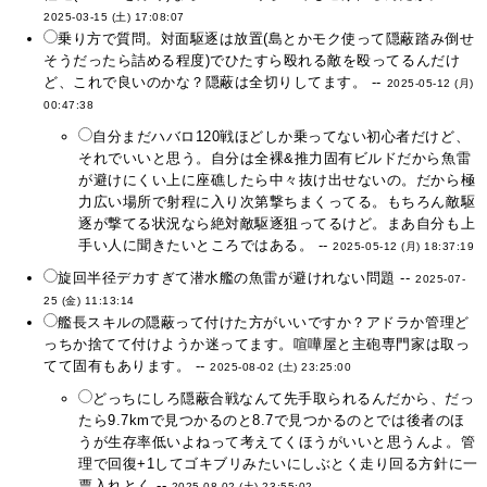
2025-03-15 (土) 17:08:07
乗り方で質問。対面駆逐は放置(島とかモク使って隠蔽踏み倒せ
そうだったら詰める程度)でひたすら殴れる敵を殴ってるんだけ
ど、これで良いのかな？隠蔽は全切りしてます。 --
2025-05-12 (月)
00:47:38
自分まだハバロ120戦ほどしか乗ってない初心者だけど、
それでいいと思う。自分は全裸&推力固有ビルドだから魚雷
が避けにくい上に座礁したら中々抜け出せないの。だから極
力広い場所で射程に入り次第撃ちまくってる。もちろん敵駆
逐が撃てる状況なら絶対敵駆逐狙ってるけど。まあ自分も上
手い人に聞きたいところではある。 --
2025-05-12 (月) 18:37:19
旋回半径デカすぎて潜水艦の魚雷が避けれない問題 --
2025-07-
25 (金) 11:13:14
艦長スキルの隠蔽って付けた方がいいですか？アドラか管理ど
っちか捨てて付けようか迷ってます。喧嘩屋と主砲専門家は取っ
てて固有もあります。 --
2025-08-02 (土) 23:25:00
どっちにしろ隠蔽合戦なんて先手取られるんだから、だっ
たら9.7kmで見つかるのと8.7で見つかるのとでは後者のほ
うが生存率低いよねって考えてくほうがいいと思うんよ。管
理で回復+1してゴキブリみたいにしぶとく走り回る方針に一
票入れとく --
2025-08-02 (土) 23:55:02