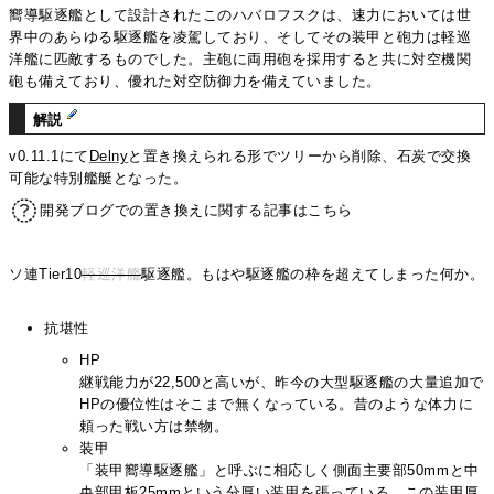
嚮導駆逐艦として設計されたこのハバロフスクは、速力においては世
界中のあらゆる駆逐艦を凌駕しており、そしてその装甲と砲力は軽巡
洋艦に匹敵するものでした。主砲に両用砲を採用すると共に対空機関
砲も備えており、優れた対空防御力を備えていました。
解説
v0.11.1にて
Delny
と置き換えられる形でツリーから削除、石炭で交換
可能な特別艦艇となった。
開発ブログでの置き換えに関する記事はこちら
ソ連Tier10
軽巡洋艦
駆逐艦。もはや駆逐艦の枠を超えてしまった何か。
抗堪性
HP
継戦能力が22,500と高いが、昨今の大型駆逐艦の大量追加で
HPの優位性はそこまで無くなっている。昔のような体力に
頼った戦い方は禁物。
装甲
「装甲嚮導駆逐艦」と呼ぶに相応しく側面主要部50mmと中
央部甲板25mmという分厚い装甲を張っている。この装甲厚