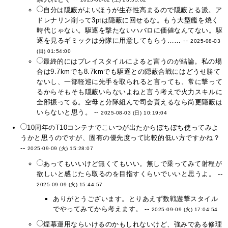
自分は隠蔽がよいほうが生存性高まるので隠蔽とる派。ア
ドレナリン削って3ptは隠蔽に回せるな。もう大型艦を焼く
時代じゃない。駆逐を撃たないハバロに価値なんてない。駆
逐を見るギミックは分隊に用意してもらう…… --
2025-08-03
(日) 01:54:00
最終的にはプレイスタイルによると言うのが結論。私の場
合は9.7kmでも8.7kmでも駆逐との隠蔽合戦にはどうせ勝て
ないし、一部軽巡に先手を取られると言っても、常に撃って
るからそもそも隠蔽いらないよねと言う考えで火力スキルに
全部振ってる。空母と分隊組んで司会貰えるなら尚更隠蔽は
いらないと思う。 --
2025-08-03 (日) 10:19:04
10周年のT10コンテナでこいつが出たからぼちぼち使ってみよ
うかと思うのですが、固有の優先度って比較的低い方ですかね？
--
2025-09-09 (火) 15:28:07
あってもいいけど無くてもいい。無しで乗ってみて射程が
欲しいと感じたら取るのを目指すくらいでいいと思うよ。 --
2025-09-09 (火) 15:44:57
ありがとうございます。とりあえず数戦遊撃スタイル
でやってみてから考えます。 --
2025-09-09 (火) 17:04:54
煙幕運用ならいけるのかもしれないけど、強みである修理