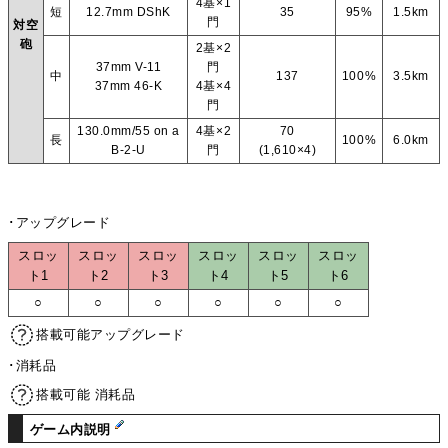
4基×1
短
12.7mm DShK
35
95%
1.5km
門
対空
砲
2基×2
37mm V-11
門
中
137
100%
3.5km
37mm 46-K
4基×4
門
130.0mm/55 on a
4基×2
70
長
100%
6.0km
B-2-U
門
(1,610×4)
･アップグレード
スロッ
スロッ
スロッ
スロッ
スロッ
スロッ
ト1
ト2
ト3
ト4
ト5
ト6
○
○
○
○
○
○
搭載可能アップグレード
･消耗品
搭載可能 消耗品
ゲーム内説明