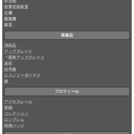
対空砲
射撃管制装置
主機
艦載機
爆雷
装備品
消耗品
アップグレード
┗
固有アップグレード
迷彩
信号旗
エコノミーボーナス
旗
プロフィール
アクセスレベル
実績
コレクション
エンブレム
技能バッジ