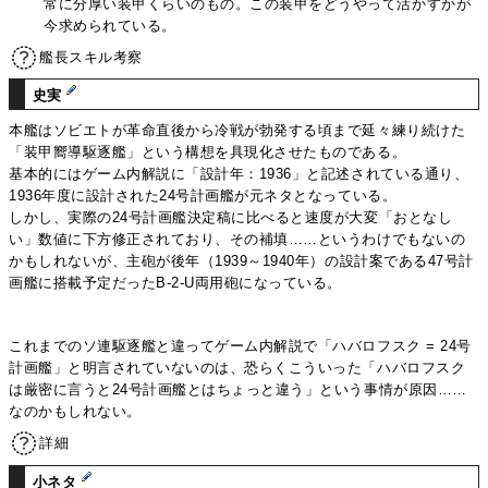
常に分厚い装甲くらいのもの。この装甲をどうやって活かすかが
今求められている。
艦長スキル考察
史実
本艦はソビエトが革命直後から冷戦が勃発する頃まで延々練り続けた
「装甲嚮導駆逐艦」という構想を具現化させたものである。
基本的にはゲーム内解説に「設計年：1936」と記述されている通り、
1936年度に設計された24号計画艦が元ネタとなっている。
しかし、実際の24号計画艦決定稿に比べると速度が大変「おとなし
い」数値に下方修正されており、その補填……というわけでもないの
かもしれないが、主砲が後年（1939～1940年）の設計案である47号計
画艦に搭載予定だったB-2-U両用砲になっている。
これまでのソ連駆逐艦と違ってゲーム内解説で「ハバロフスク = 24号
計画艦」と明言されていないのは、恐らくこういった「ハバロフスク
は厳密に言うと24号計画艦とはちょっと違う」という事情が原因……
なのかもしれない。
詳細
小ネタ