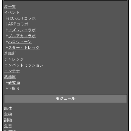
港一覧
イベント
┣
はいふりコラボ
┣
ARPコラボ
┣
アズレンコラボ
┣
ブルアカコラボ
┣
ハロウィーン
┗
スター・トレック
造船所
チャレンジ
コンバットミッション
コンテナ
武器庫
┗
研究局
┗
下取り
モジュール
船体
主砲
副砲
魚雷