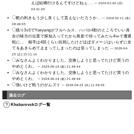
えば結構行けるんですけどねぇ.... --
2026-01-04 (日)
03:41:30
舵の利きもう少し良くして貰えないだろうか… --
2026-02-11 (水)
08:49:05
残り3v3でYueyangがフルヘルス、ハバロ4割のところでいい具
合の味方の位置で探知入ってたから島影で待ってみたら4㎞で遭遇
戦に… 相手は4回くらい抗戦したけどほぼダメージはいらずに全
てをあきらめて止まってしまったのは笑ってしまった --
2026-04-
25 (土) 15:11:14
みなさんよくわかりました。交換しようと思ってたけど買うの
やめとくわ。 --
2026-06-19 (金) 21:49:44
みなさんよくわかりました。交換しようと思ってたけど買うの
やめとくわ。 --
2026-06-19 (金) 21:49:49
強いけど戦うのがムズイ --
2026-06-23 (火) 11:58:03
過去ログ
Khabarovskログ一覧