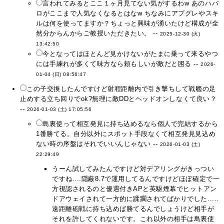
言われてみるとここ１ヶ月見てない気がするわw あのハバ
ロがここまで人気なくなるとはなw ちなみにアプグレやスキ
ルは何を使ってますか？ちょっと興味が湧いたけど構成が全
然分からんからご教授いただきたい。 --
2025-12-30 (火)
13:42:50
今となってはほとんど見かけないがたまに乗って来るやつ
には手練れが多くて味方なら頼もしいが敵だと困る --
2026-
01-04 (日) 08:56:47
この子交換したんですけど射程距離内で引き撃ちして戦艦の足
止めする立ち回りでok?無理に敵DDとヘッドオンしなくて良い？
--
2026-01-03 (土) 17:05:56
島裏使って相互発見に持ち込めるなら個人で完結するから
1番勝てる。自分以外にスポット手段なくて相互発見見込め
ない時の序盤はそれでいいんじゃない --
2026-01-03 (土)
22:29:49
うーん試してみたんですけど対デアリングがきっつい
ですね....隠蔽8.7で運用してるんですけどほぼ確定で一
方視認されるのと優遇付きAPと英駆煙幕でヒットアン
ドアウェイされて一方的に蹂躙されてばかりでした.....
遠距離砲戦に持ち込めば勝てるんでしょうけど相手が
それを許してくれないです。これ以外の相手は島裏使