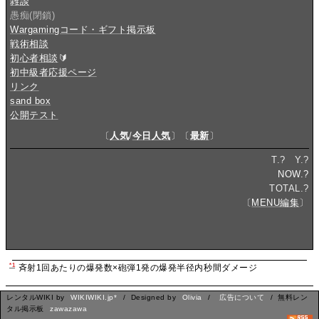
雑談
愚痴(閉鎖)
Wargamingコード・ギフト掲示板
戦術相談
初心者相談
🔰
初中級者応援ページ
リンク
sand box
公開テスト
〔
人気
/
今日人気
〕〔
最新
〕
T.
?
Y.
?
NOW.
?
TOTAL.
?
〔
MENU編集
〕
*1
斉射1回あたりの爆発数×砲弾1発の爆発半径内秒間ダメージ
レンタルWIKI by
WIKIWIKI.jp*
/ Designed by
Olivia
/
広告について
/ 無料レン
タル掲示板
zawazawa