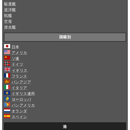
駆逐艦
巡洋艦
戦艦
空母
潜水艦
国籍別
日本
アメリカ
ソ連
ドイツ
イギリス
フランス
パンアジア
イタリア
イギリス連邦
ヨーロッパ
パンアメリカ
オランダ
スペイン
港