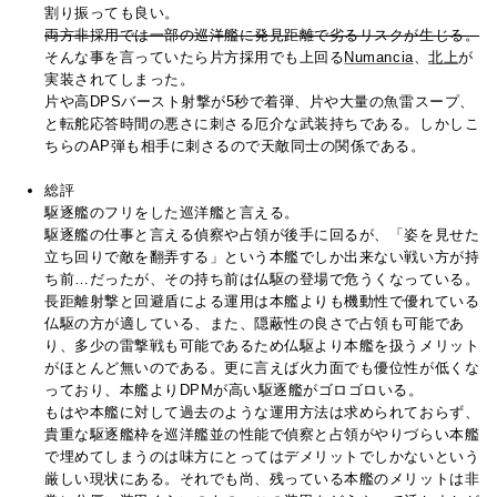
割り振っても良い。
両方非採用では一部の巡洋艦に発見距離で劣るリスクが生じる。
そんな事を言っていたら片方採用でも上回る
Numancia
、
北上
が
実装されてしまった。
片や高DPSバースト射撃が5秒で着弾、片や大量の魚雷スープ、
と転舵応答時間の悪さに刺さる厄介な武装持ちである。しかしこ
ちらのAP弾も相手に刺さるので天敵同士の関係である。
総評
駆逐艦のフリをした巡洋艦と言える。
駆逐艦の仕事と言える偵察や占領が後手に回るが、「姿を見せた
立ち回りで敵を翻弄する」という本艦でしか出来ない戦い方が持
ち前…だったが、その持ち前は仏駆の登場で危うくなっている。
長距離射撃と回避盾による運用は本艦よりも機動性で優れている
仏駆の方が適している、また、隠蔽性の良さで占領も可能であ
り、多少の雷撃戦も可能であるため仏駆より本艦を扱うメリット
がほとんど無いのである。更に言えば火力面でも優位性が低くな
っており、本艦よりDPMが高い駆逐艦がゴロゴロいる。
もはや本艦に対して過去のような運用方法は求められておらず、
貴重な駆逐艦枠を巡洋艦並の性能で偵察と占領がやりづらい本艦
で埋めてしまうのは味方にとってはデメリットでしかないという
厳しい現状にある。それでも尚、残っている本艦のメリットは非