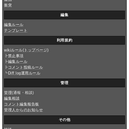
衝突
編集
編集ルール
テンプレート
利用規約
wikiルール(トップページ)
┣
禁止事項
┣
編集ルール
┣
コメント投稿ルール
┗
Diff log運用ルール
管理
管理
(通報・相談)
編集相談
コメント編集報告板
管理人からのお知らせ
その他