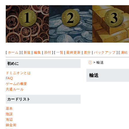
[
ホーム
] [
新規
|
編集
|
添付
] [
一覧
|
最終更新
|
差分
|
バックアップ
] [
凍結
> 輸送
初めに
ドミニオンとは
輸送
FAQ
ゲームの概要
共通ルール
カードリスト
基本
陰謀
海辺
錬金術