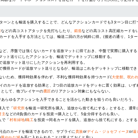
、2ターンとも輸送を購入することで、どんなアクションカードでも3ターン目に打
者
などの高コストアタックを先打ちしたり、
鍛造
などの高コスト高圧縮カードを
カードを入手する方法としては、輸送二回の方が純粋に得。(後述の通り、1タ
など、序盤では強くないカードを追放マットに得ておき、中盤で実際に購入する
マット送りにしたアクションを、輸送でデッキトップに移動する。
で追放マット送りにしたアクションを再利用する。
で獲得カードが追放マット送りとなるが、輸送はこれをデッキトップに移動でき
ないため、獲得時効果を伴わず、不利な獲得時効果を持つカード(
大使館
、
呪わ
ライのカードを追放する効果と、2つ目の追放カードをデッキに置く効果は、いず
トとして、他プレイヤーの
鷹匠
のリアクション対象にもならない。
であらゆるアクションを入手できることを活かした動きを狙うのも良いだろう。
購入で「
研究所
を輸送⇒研究所を購入、追放から捨て札にする」とすると、通常
君主
などの8負債のカードを投資⇒購入として、5金分得するのも良い。
入で「
村有緑地
/
織工
を投資⇒同名カードを購入、追放から捨て札にする」とする
。
勝利点のカードを輸送できるので、サプライに
貴族
or
デイム・ジョセフィーヌ
or
遠
や
華やかな城
を手に入れられることは覚えておくと良い。