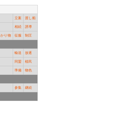
立案
渡し船
相続
誘導
授かり物
征服
制圧
輸送
放逐
同盟
植民
準備
物色
参集
継続