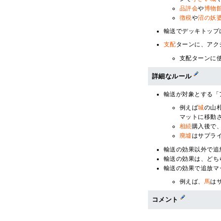
品評会
や
博物
徴税
や
沼の妖
輸送でデッキトップ
支配
ターンに、アク
支配ターンに
詳細なルール
輸送が対象とする「
例えば
城
の山
マットに移動
相続
購入後で
廃墟
はサプラ
輸送の効果以外で追
輸送の効果は、どち
輸送の効果で追放マ
例えば、
馬
は
コメント