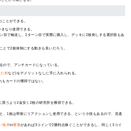
つことができる。
いきなり使用できる。
ーン目で輸送し、2ターン目で実際に購入し、デッキに2枚刺しする選択肢もあ
ことで2枚体制にする動きも良いだろう。
るので、アンチカードになっている。
れた村
など)をデメリットなしに手に入れられる。
れもカードの獲得ではない。
に買うより2金安く2枚の研究所を獲得できる。
と、1枚は即座にリアクションし使用できる、という小技もあるので、見逃
い海岸
or
要塞
があれば3コインで2勝利点稼ぐことができるし、同じく3コイ