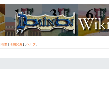
|
複製
|
名前変更
] [
ヘルプ
]