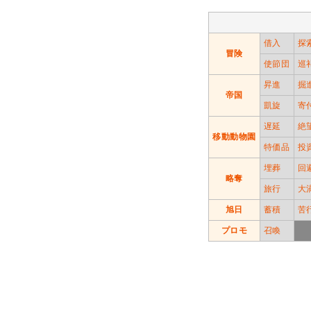
借入
探
冒険
使節団
巡
昇進
掘
帝国
凱旋
寄
遅延
絶
移動動物園
特価品
投
埋葬
回
略奪
旅行
大
旭日
蓄積
苦
プロモ
召喚