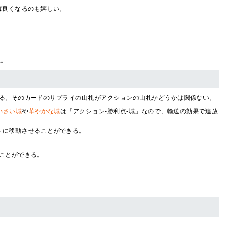
ば良くなるのも嬉しい。
意。
る。そのカードのサプライの山札がアクションの山札かどうかは関係ない。
小さい城
や
華やかな城
は「アクション-勝利点-城」なので、輸送の効果で追放
トに移動させることができる。
。
ことができる。