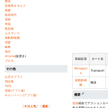
繁栄
収穫祭＆ギルド
異郷
暗黒時代
冒険
帝国
夜想曲
ルネサンス
移動動物園
同盟
略奪
旭日
Arcana
(仮置き)
収録拡張
カード名
プロモ
Menageri
その他
Transport
e
公式サプライ
移動動物
用語集
輸送
園
TIPS
実績(アプリ版)
概要
キャンペーン(アプリ版)
追放
経由でアクションカ
〔
今日人気
〕〔
最新
〕
多少手間はかかるものの