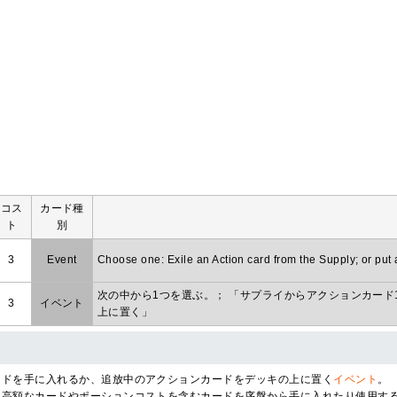
コス
カード種
ト
別
3
Event
Choose one: Exile an Action card from the Supply; or put 
次の中から1つを選ぶ。； 「サプライからアクションカー
3
イベント
上に置く」
ードを手に入れるか、追放中のアクションカードをデッキの上に置く
イベント
。
、高額なカードやポーションコストを含むカードを序盤から手に入れたり使用す