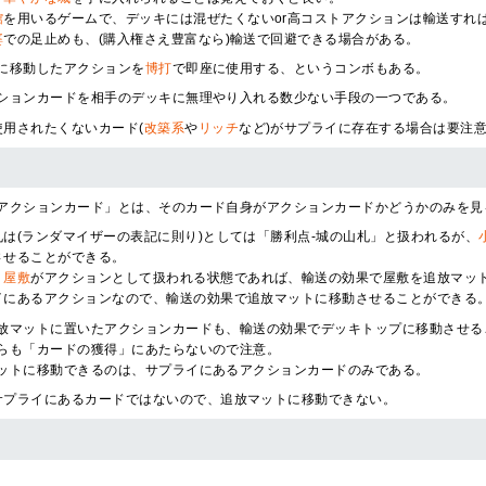
館
を用いるゲームで、デッキには混ぜたくないor高コストアクションは輸送すれ
婆
での足止めも、(購入権さえ豊富なら)輸送で回避できる場合がある。
に移動したアクションを
博打
で即座に使用する、というコンボもある。
ションカードを相手のデッキに無理やり入れる数少ない手段の一つである。
使用されたくないカード(
改築系
や
リッチ
など)がサプライに存在する場合は要注
アクションカード」とは、そのカード自身がアクションカードかどうかのみを見
札は(ランダマイザーの表記に則り)としては「勝利点-城の山札」と扱われるが、
させることができる。
、
屋敷
がアクションとして扱われる状態であれば、輸送の効果で屋敷を追放マッ
イにあるアクションなので、輸送の効果で追放マットに移動させることができる
放マットに置いたアクションカードも、輸送の効果でデッキトップに移動させる
らも「カードの獲得」にあたらないので注意。
ットに移動できるのは、サプライにあるアクションカードのみである。
サプライにあるカードではないので、追放マットに移動できない。