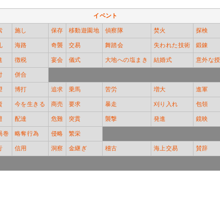
イベント
索
施し
保存
移動遊園地
偵察隊
焚火
探検
礼
海路
奇襲
交易
舞踏会
失われた技術
鍛錬
進
徴税
宴会
儀式
大地への塩まき
結婚式
意外な
付
併合
望
博打
追求
乗馬
苦労
増大
進軍
資
今を生きる
商売
要求
暴走
刈り入れ
包領
避
配達
危難
突貫
襲撃
発進
鏡映
渦巻
略奪行為
侵略
繁栄
行
信用
洞察
金継ぎ
稽古
海上交易
賛辞