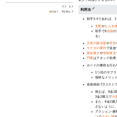
T.
?
Y.
?
利用法
NOW.
?
TOTAL.
?
初手3-4であれば
支配
や
ならず
初手で8
負債
の
る）
王室の鍛冶屋
や
市街
ラクダの隊列
で追放
賞金稼ぎ
や
強制退去
門番
はアタック効果
カードの獲得を行わ
1つ目のサプ
地味なメリッ
追放経由で3コスト
例えば、8金2
3金2購入で
大
また、8金2購
さないように
アクション-
ンで
小さい城