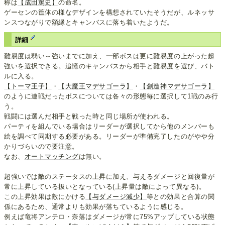
称は
【成田篤史】
の命名。
ゲーセンの筺体の様なデザインを構想されていたそうだが、ルネッサ
ンスつながりで額縁とキャンバスに落ち着いたようだ。
詳細
難易度は弱い～強いまでに加え、一部ボスは更に難易度の上がった超
強いを選択できる。追憶のキャンバスから相手と難易度を選び、バト
ルに入る。
【トーマ王子】
・
【大魔王マデサゴーラ】
・
【創造神マデサゴーラ】
のように連戦だったボスについては各々の形態毎に選択して1戦のみ行
う。
戦闘には選んだ相手と戦った時と同じ場所が使われる。
パーティを組んでいる場合はリーダーが選択してから他のメンバーも
絵を調べて同期する必要がある。リーダーが準備完了したのがやや分
かりづらいので要注意。
なお、
オートマッチング
は無い。
超強いでは敵のステータスの上昇に加え、与えるダメージと回復量が
常に上昇している扱いとなっている(上昇量は敵によって異なる)。
この上昇効果は敵にかける
【与ダメージ減少】
等との効果と合算の関
係にあるため、通常よりも効果が落ちているように感じる。
例えば竜将アンテロ・奈落はダメージが常に75%アップしている状態