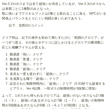
Ver.3.2のボスまでは全て超強いが存在しているが、Ver.3.3のボスから
は各期ごとに1種類のみとなった。
既に強いまででスキルブックは2冊とも取れることに加え、NPCがいる
関係上バランスをとりにくい戦闘が多いためであろう。
以下、安西Dのコメント
クリア時は、以下の条件を初めて満たすたびに「死闘のグロリア」が
一つずつ貰え、その後ルネデリコに話しかけるとグロリアの獲得数に
応じた報酬アイテムが貰える。
難易度「弱い」クリア
難易度「普通」クリア
難易度「強い」クリア
難易度「超強い」クリア
道具を一度も使わずに「超強い」クリア
全員異なる職で「超強い」クリア
設定された制限時間内に「超強い」クリア（0.01秒でも超過する
とアウト。Ver.4以降、一部ボスの制限時間が3段階に増加）
よって、1ボスから得られるグロリアは、超強いのないボスなら計3個
（1.～3.）、超強いのあるボスなら計7個（1.～7.）、超強いの制限時
間が3段階あるボスなら計9個（1.～6.と7.が3段階）となる。