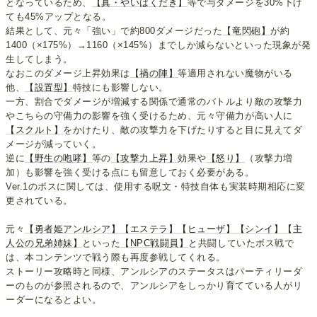
となっているため、
【真・やいばくだき】
等で与ダメージを30%下げ
ても45%アップとなる。
結果として、元々「強い」で約800ダメージだった
【竜閃砲】
が約
1400（×175%）→1160（×145%）までしか減らないといった現象が発
生してしまう。
なおこのダメージ上昇効果は
【禍の陣】
等適用されない魔物がいる
他、
【設置型】
特技にも影響しない。
一方、割合でダメージが増減する関係で通常のバトルより敵の攻撃力
やこちらの守備力の影響を強く受けるため、元々守備力が高い人に
【スクルト】
をかけたり、敵の攻撃力を下げたりすると目に見えてダ
メージが減っていく。
逆に
【野生の咆哮】
等の
【攻撃力上昇】
効果や
【怒り】
（攻撃力増
加）も影響を強く受ける点にも留意しておく必要がある。
Ver.1のボスに関しては、使用する呪文・特技自体も実装時期相応に変
更されている。
元々
【勇者姫アンルシア】
【エステラ】
【ヒューザ】
【シンイ】
【主
人公の兄弟姉妹】
といった
【NPC戦闘員】
と共闘していたボス戦で
は、本コンテンツで戦う際も再度参戦してくれる。
ストーリー攻略時と同様、アンルシアのステータスはパーティリーダ
ーのものが参照されるので、アンルシアをしっかり育てている人がリ
ーダーになるとよい。