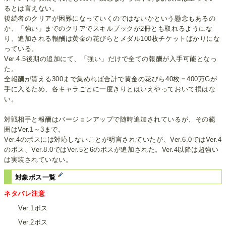
るとは言えない。
後続者のクリアが困難になっていくのではないかという懸念もあるの
か、「強い」までのクリアでスキルブックが2冊とも取れるようにな
り、追加される報酬は黄金の花びらとメダル100枚チケットばかりにな
っている。
Ver.4.5後期の追加にて、「強い」だけで全ての報酬が入手可能となっ
た。
全報酬が貰える300まで集めれば合計で黄金の花びら40枚＝400万Gが
手に入るため、各キャラごとに一度きりとはいえやっておいて損はな
い。
対戦相手と報酬はバージョンアップで随時追加されているが、その範
囲はVer.1～3まで。
Ver.4のボスには対応しないことが明言されていたが、Ver.6.0ではVer.4
のボス、Ver.8.0ではVer.5と6のボスが追加された。Ver.4以降は超強い
は実装されていない。
対象ボス一覧
ネタバレ注意
Ver.1ボス
Ver.2ボス