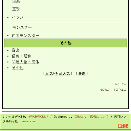
道具
宝珠
バッジ
モンスター
仲間モンスター
その他
音楽
俗称・通称
関連人物・団体
その他
〔
人気
/
今日人気
〕〔
最新
〕
T.
?
Y.
?
NOW.
?
TOTAL.
?
レンタルWIKI by
WIKIWIKI.jp*
/ Designed by
Olivia
/
広告について
/ 無料レン
タル掲示板
zawazawa