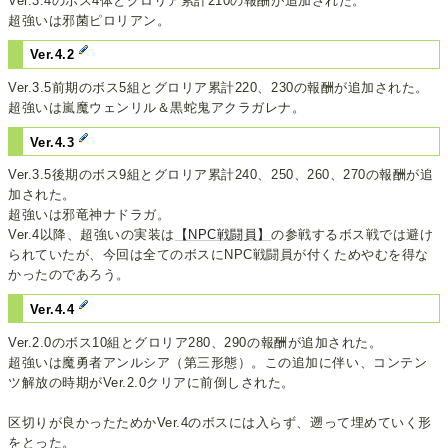
Ver.3.4のボス4体とグロリア累計210の報酬が追加された。
超強いは邪菌ピロリアン。
Ver.4.2
Ver.3.5前期のボス5組とグロリア累計220、230の報酬が追加された。
超強いは嵐魔ウェンリル＆黒蛇鬼アクラガレナ。
Ver.4.3
Ver.3.5後期のボス9組とグロリア累計240、250、260、270の報酬が追
加された。
超強いは邪竜神ナドラガ。
Ver.4以降、超強いの実装は
【NPC戦闘員】
の参戦するボス戦では避け
られていたが、今回は全てのボスにNPC戦闘員が付くためやむを得な
かったのであろう。
Ver.4.4
Ver.2.0のボス10組とグロリア280、290の報酬が追加された。
超強いは魔勇者アンルシア（第三形態）。この追加に伴い、コンテン
ツ解放の時期がVer.2.0クリアに前倒しされた。
区切りが良かったためかVer.4のボスには入らず、遡って埋めていく形
をとった。