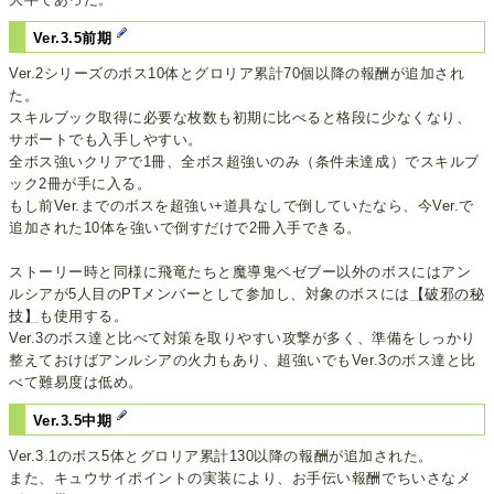
Ver.3.5前期
Ver.2シリーズのボス10体とグロリア累計70個以降の報酬が追加され
た。
スキルブック取得に必要な枚数も初期に比べると格段に少なくなり、
サポートでも入手しやすい。
全ボス強いクリアで1冊、全ボス超強いのみ（条件未達成）でスキルブ
ック2冊が手に入る。
もし前Ver.までのボスを超強い+道具なしで倒していたなら、今Ver.で
追加された10体を強いで倒すだけで2冊入手できる。
ストーリー時と同様に飛竜たちと魔導鬼ベゼブー以外のボスにはアン
ルシアが5人目のPTメンバーとして参加し、対象のボスには
【破邪の秘
技】
も使用する。
Ver.3のボス達と比べて対策を取りやすい攻撃が多く、準備をしっかり
整えておけばアンルシアの火力もあり、超強いでもVer.3のボス達と比
べて難易度は低め。
Ver.3.5中期
Ver.3.1のボス5体とグロリア累計130以降の報酬が追加された。
また、キュウサイポイントの実装により、お手伝い報酬でちいさなメ