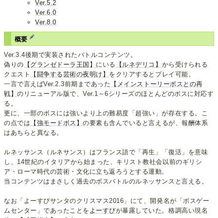
Ver.5.2
Ver.6.0
Ver.8.0
概要
Ver.3.4後期で実装されたバトルコンテンツ。
偽りの
【グランゼドーラ王国】
にいる
【ルネデリコ】
から受けられる
クエスト
【闘争する芸術の夜明け】
をクリアするとプレイ可能。
一言で言えばVer.2.3前期まであった
【メインストーリーボスとの再
戦】
のリニューアル版で、Ver.1～6シリーズのほとんどのボスに対応す
る。
更に、一部のボスには強いより上の難易度「超強い」が存在する。こ
の点では
【強モードボス】
の要素も含んでいると言えるが、報酬体系
はあちらと異なる。
ルネッサンス（ルネサンス）はフランス語で「再生」「復活」を意味
し、14世紀のイタリアから始まった、キリスト教社会以前のギリシ
ア・ローマ時代の芸術・文化に立ち返ろうとする運動。
当コンテンツはまさしく過去のボスバトルのルネッサンスと言える。
なお「よーすぴサンタのクリスマス2016」にて、開発名が「ボスゲー
ムセンター」であったことを
よーすぴ
が暴露していた。格調高い現名