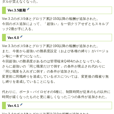
ダルが貰えなくなった。
Ver.3.5後期
Ver.3.2のボス5体とグロリア累計150以降の報酬が追加された。
今回のボス追加によって、「超強い」を一切クリアせずともスキルブ
ック2冊が手に入る。
Ver.4.0
Ver.3.3のボス5体とグロリア累計190以降の報酬が追加された。
また、今後から超強いの難易度設定（および各種の縛り）がバージョ
ン毎に一体ずつになった。
今回超強いの難易度があるのは管理端末Q484のみとなっている。
さらに超強いの「同じ職業だけで倒す」の条件が廃止され代わりに
「同じ職業を入れずに倒す」の条件が追加された。
変更前に同職縛りを達成しているボスについては、変更後の職被り無
し縛りを達成していることになる。
代わりに、ボータ～バイロゼオの6種に、制限時間が従来のもの以外に
時間が緩くなったものと更に厳しくなった二つの条件が追加された。
Ver.4.1