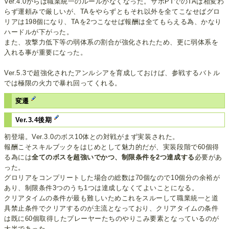
Ver.4.0からは職業統一のルールがなくなった。サポPTでのTAは相変わ
らず運頼みで厳しいが、TAをやらずともそれ以外を全てこなせばグロ
リアは198個になり、TAを2つこなせば報酬は全てもらえる為、かなり
ハードルが下がった。
また、攻撃力低下等の弱体系の割合が強化されたため、更に弱体系を
入れる事が重要になった。
Ver.5.3で超強化されたアンルシアを育成しておけば、参戦するバトル
では極限の火力で暴れ回ってくれる。
変遷
Ver.3.4後期
初登場。Ver.3.0のボス10体との対戦がまず実装された。
報酬こそスキルブックをはじめとして魅力的だが、実装段階で60個得
る為には
全てのボスを超強いでかつ、制限条件を2つ達成する
必要があ
った。
グロリアをコンプリートした場合の総数は70個なので10個分の余裕が
あり、制限条件3つのうち1つは達成しなくてよいことになる。
クリアタイムの条件が最も難しいためこれをスルーして職業統一と道
具禁止条件でクリアするのが主流となっており、クリアタイムの条件
は既に60個取得したプレーヤーたちのやりこみ要素となっているのが
大半であった。