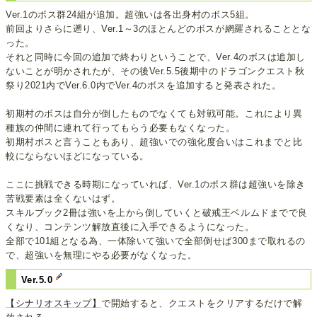
Ver.1のボス群24組が追加。超強いは各出身村のボス5組。
前回よりさらに遡り、Ver.1～3のほとんどのボスが網羅されることとな
った。
それと同時に今回の追加で終わりということで、Ver.4のボスは追加し
ないことが明かされたが、その後Ver.5.5後期中のドラゴンクエスト秋
祭り2021内でVer.6.0内でVer.4のボスを追加すると発表された。
初期村のボスは自分が倒したものでなくても対戦可能。これにより異
種族の仲間に連れて行ってもらう必要もなくなった。
初期村ボスと言うこともあり、超強いでの強化度合いはこれまでと比
較にならないほどになっている。
ここに挑戦できる時期になっていれば、Ver.1のボス群は超強いを除き
苦戦要素は全くないはず。
スキルブック2冊は強いを上から倒していくと破戒王ベルムドまでで良
くなり、コンテンツ解放直後に入手できるようになった。
全部で101組となる為、一体除いて強いで全部倒せば300まで取れるの
で、超強いを無理にやる必要がなくなった。
Ver.5.0
【シナリオスキップ】
で開始すると、クエストをクリアするだけで解