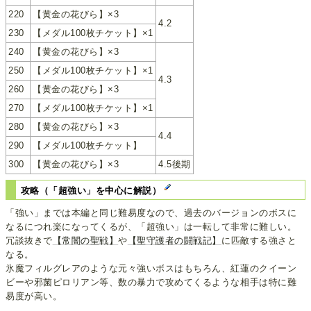
220
【黄金の花びら】×3
4.2
230
【メダル100枚チケット】×1
240
【黄金の花びら】×3
250
【メダル100枚チケット】×1
4.3
260
【黄金の花びら】×3
270
【メダル100枚チケット】×1
280
【黄金の花びら】×3
4.4
290
【メダル100枚チケット】
300
【黄金の花びら】×3
4.5後期
攻略（「超強い」を中心に解説）
「強い」までは本編と同じ難易度なので、過去のバージョンのボスに
なるにつれ楽になってくるが、「超強い」は一転して非常に難しい。
冗談抜きで
【常闇の聖戦】
や
【聖守護者の闘戦記】
に匹敵する強さと
なる。
氷魔フィルグレアのような元々強いボスはもちろん、紅蓮のクイーン
ビーや邪菌ピロリアン等、数の暴力で攻めてくるような相手は特に難
易度が高い。