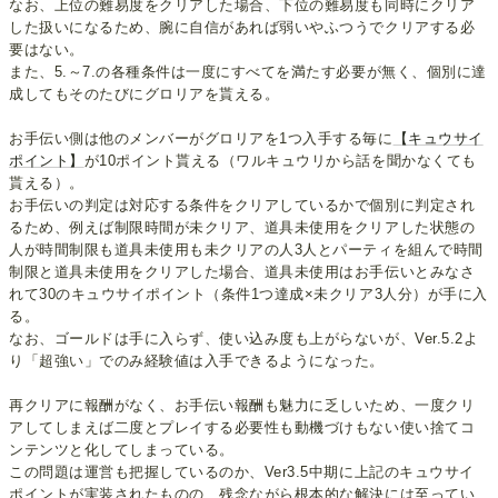
なお、上位の難易度をクリアした場合、下位の難易度も同時にクリア
した扱いになるため、腕に自信があれば弱いやふつうでクリアする必
要はない。
また、5.～7.の各種条件は一度にすべてを満たす必要が無く、個別に達
成してもそのたびにグロリアを貰える。
お手伝い側は他のメンバーがグロリアを1つ入手する毎に
【キュウサイ
ポイント】
が10ポイント貰える（ワルキュウリから話を聞かなくても
貰える）。
お手伝いの判定は対応する条件をクリアしているかで個別に判定され
るため、例えば制限時間が未クリア、道具未使用をクリアした状態の
人が時間制限も道具未使用も未クリアの人3人とパーティを組んで時間
制限と道具未使用をクリアした場合、道具未使用はお手伝いとみなさ
れて30のキュウサイポイント（条件1つ達成×未クリア3人分）が手に入
る。
なお、ゴールドは手に入らず、使い込み度も上がらないが、Ver.5.2よ
り「超強い」でのみ経験値は入手できるようになった。
再クリアに報酬がなく、お手伝い報酬も魅力に乏しいため、一度クリ
アしてしまえば二度とプレイする必要性も動機づけもない使い捨てコ
ンテンツと化してしまっている。
この問題は運営も把握しているのか、Ver3.5中期に上記のキュウサイ
ポイントが実装されたものの、残念ながら根本的な解決には至ってい