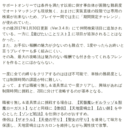
サポートオンリーでは条件を満たす以前に倒す事自体が困難な難易度
でオートマッチングも現状無く、おまけに実装直後の段階では専用の
検索が出来ないため、プレイヤー間では主に「期間限定チャレンジ」
が使われていた。
その後2017年1月30日更新（Ver.3.4.8）にて仲間検索項目に追加され
ている。一方に
【遊びたいことリスト】
に項目が追加されることはな
かった。。
また、お手伝い報酬の魅力が少ないのも難点で、1度やったらお終いと
言うプレイヤーも多く組みにくい。
その為、最大の攻略法は魅力のない報酬でも付き合ってくれるフレン
ドを作ることにほかならない。
一度に全ての縛りをクリアするのはほぼ不可能で、単独の難易度とし
ては制限時間の課題が特に難しい。
よって、まずは職被り無し＆道具禁止で一度クリアし、興味があれば
制限時間に挑戦と、2回に分けて攻略するのが基本となる。
職被り無し＆道具禁止に挑戦する場合は、
【冥骸魔レギルラッゾ＆獣
魔ローガスト】
などと同様に
【僧侶】
【天地雷鳴士】
【占い師】
を中
心とした
【ゾンビ戦法】
を仕掛けるのがおすすめ。
僧侶は
【ザオラル】
【天使の守り】
【聖女の守り】
を連発して味方を
保護し、天地雷鳴士はカカロンを維持しながら属性技で攻撃。