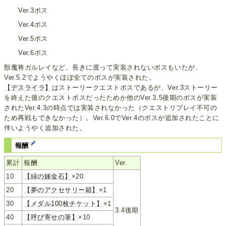
Ver.3ボス
Ver.4ボス
Ver.5ボス
Ver.6ボス
獣魔将ガルレイなど、長きに渡って実装されないボスもいたが、
Ver.5.2でようやくほぼ全てのボスが実装された。
【デスライラ】
はストーリークエストボスであるが、Ver.3ストーリー
を終えた後のクエストボスだったためか他のVer.3.5後期のボスが実装
されたVer.4.3の時点では実装されなかった（クエストリプレイ不可の
ため再戦もできなかった）。Ver.6.0でVer.4のボスが追加されたことに
伴いようやく追加された。
報酬
累計
報酬
Ver.
10
【緑の錬金石】
×20
20
【夢のアクセサリー箱】
×1
30
【メダル100枚チケット】
×1
3.4後期
40
【呼び寄せの筆】
×10