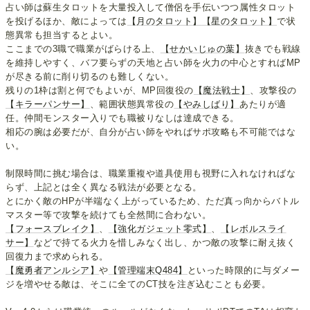
占い師は蘇生タロットを大量投入して僧侶を手伝いつつ属性タロット
を投げるほか、敵によっては
【月のタロット】
【星のタロット】
で状
態異常も担当するとよい。
ここまでの3職で職業がばらける上、
【せかいじゅの葉】
抜きでも戦線
を維持しやすく、バフ要らずの天地と占い師を火力の中心とすればMP
が尽きる前に削り切るのも難しくない。
残りの1枠は割と何でもよいが、MP回復役の
【魔法戦士】
、攻撃役の
【キラーパンサー】
、範囲状態異常役の
【やみしばり】
あたりが適
任。仲間モンスター入りでも職被りなしは達成できる。
相応の腕は必要だが、自分が占い師をやればサポ攻略も不可能ではな
い。
制限時間に挑む場合は、職業重複や道具使用も視野に入れなければな
らず、上記とは全く異なる戦法が必要となる。
とにかく敵のHPが半端なく上がっているため、ただ真っ向からバトル
マスター等で攻撃を続けても全然間に合わない。
【フォースブレイク】
、
【強化ガジェット零式】
、
【レボルスライ
サー】
などで持てる火力を惜しみなく出し、かつ敵の攻撃に耐え抜く
回復力まで求められる。
【魔勇者アンルシア】
や
【管理端末Q484】
といった時限的に与ダメー
ジを増やせる敵は、そこに全てのCT技を注ぎ込むことも必要。