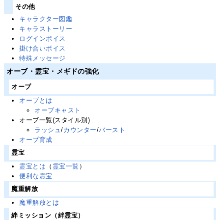
その他
キャラクター図鑑
キャラストーリー
ログインボイス
掛け合いボイス
特殊メッセージ
オーブ・霊宝・メギドの強化
オーブ
オーブとは
オーブキャスト
オーブ一覧(スタイル別)
ラッシュ
/
カウンター
/
バースト
オーブ育成
霊宝
霊宝とは
（
霊宝一覧
）
便利な霊宝
魔重解放
魔重解放とは
絆ミッション（絆霊宝）