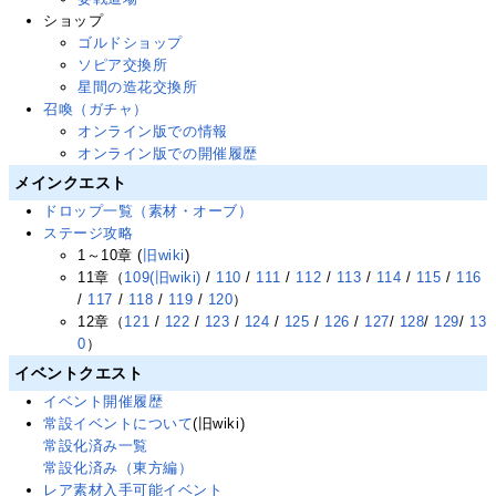
ショップ
ゴルドショップ
ソピア交換所
星間の造花交換所
召喚（ガチャ）
オンライン版での情報
オンライン版での開催履歴
メインクエスト
ドロップ一覧（素材・オーブ）
ステージ攻略
1～10章 (
旧wiki
)
11章（
109(旧wiki)
/
110
/
111
/
112
/
113
/
114
/
115
/
116
/
117
/
118
/
119
/
120
）
12章（
121
/
122
/
123
/
124
/
125
/
126
/
127
/
128
/
129
/
13
0
）
イベントクエスト
イベント開催履歴
常設イベントについて
(旧wiki)
常設化済み一覧
常設化済み（東方編）
レア素材入手可能イベント