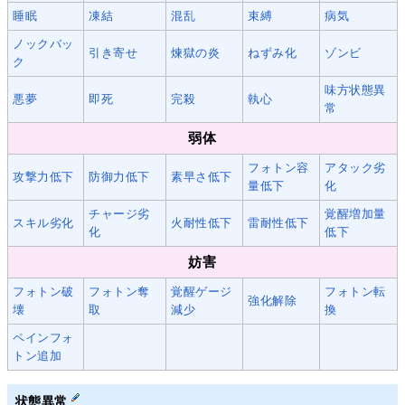
睡眠
凍結
混乱
束縛
病気
ノックバッ
引き寄せ
煉獄の炎
ねずみ化
ゾンビ
ク
味方状態異
悪夢
即死
完殺
執心
常
弱体
フォトン容
アタック劣
攻撃力低下
防御力低下
素早さ低下
量低下
化
チャージ劣
覚醒増加量
スキル劣化
火耐性低下
雷耐性低下
化
低下
妨害
フォトン破
フォトン奪
覚醒ゲージ
フォトン転
強化解除
壊
取
減少
換
ペインフォ
トン追加
状態異常