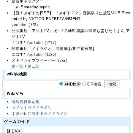
新規キャラクター
Someday again...
【祝！メギドの日SP】 『メギド７２』音楽祭り生放送Vol.5 Pres
ented by VICTOR ENTERTAINMENT
youtube
（7/2）
公式番組「アジトTV」祝！7.2周年 感謝の気持ち盛りだくさん ア
ジトTV
ニコ生/
YouTube
（2/17）
関連番組「メギラジオ」特別編 [7周年前夜祭]
ニコ生/
YouTube
（12/6）
メギドライブフィーバー（7/2）
第一部
/
第二部
wiki内検索
AND検索
OR検索
Wikiから
情報提供掲示板
コメントガイドライン
ネタバレに関するガイドライン
ゲームガイド
はじめに