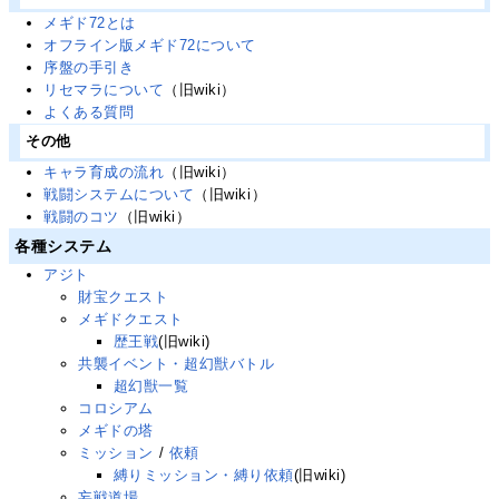
メギド72とは
オフライン版メギド72について
序盤の手引き
リセマラについて
（旧wiki）
よくある質問
その他
キャラ育成の流れ
（旧wiki）
戦闘システムについて
（旧wiki）
戦闘のコツ
（旧wiki）
各種システム
アジト
財宝クエスト
メギドクエスト
歴王戦
(旧wiki)
共襲イベント・超幻獣バトル
超幻獣一覧
コロシアム
メギドの塔
ミッション
/
依頼
縛りミッション・縛り依頼
(旧wiki)
妄戦道場