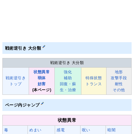
戦術逆引き 大分類
戦術逆引き 大分類
状態異常
強化
地形
戦術逆引き
弱体
補助
特殊状態
攻撃手段
トップ
妨害
回復・蘇
トランス
耐性
(本ページ)
生・治療
その他
ページ内ジャンプ
状態異常
毒
めまい
感電
呪い
暗闇