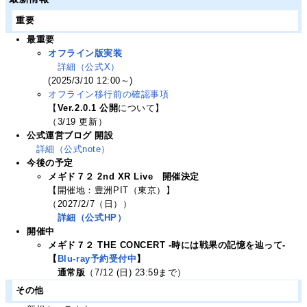
重要
最重要
オフライン版実装
詳細（公式X）
(2025/3/10 12:00～)
オフライン移行前の確認事項
【
Ver.2.0.1 公開
について】
（3/19 更新）
公式運営ブログ 開設
詳細（公式note）
今後の予定
メギド７２ 2nd XR Live 開催決定
【開催地：豊洲PIT（東京）】
（2027/2/7（日））
詳細（公式HP）
開催中
メギド７２ THE CONCERT -時には戦果の記憶を辿って-
【
Blu-ray予約受付中
】
通常版
（7/12 (日) 23:59まで）
その他