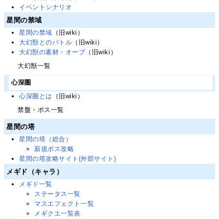
イベントシナリオ
星間の禁域
星間の禁域
（旧wiki）
大幻獣とのバトル
（旧wiki）
大幻獣の素材・オーブ
（旧wiki）
大幻獣一覧
心深圏
心深圏とは
（旧wiki）
禁盤・ボス一覧
星間の塔
星間の塔（総合）
新規ボス攻略
星間の塔攻略サイト(外部サイト)
メギド（キャラ）
メギド一覧
ステータス一覧
マスエフェクト一覧
メギクエ一覧表