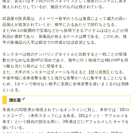
廃止、あるいはオフ向けのカスタマイズとして後述のシステムに置き
換えられたりしているが、施設そのものは残されている。
武器屋や防具屋は、ストーリー前半のうちは進度によって威力の高い
品揃えが追加されていくが、後半に入るあたりで頭打ちとなる。
またVer.1の範囲内で宝箱などから拾得できるアイテムはほとんどが消
耗品か素材であり、装備品が拾えるケースは稀である。このため、後
半の装備品の入手は鍛冶での作成がほぼ必須となる。
モンスターは他のナンバリングタイトルと比較すると一戦ごとの登場
数が少なめな反面HPが高めであり、後半に行く地域では4桁のHPを持
つ敵も当たり前のように登場する。
また、大半のモンスターはダメージを与えると
【怒り状態】
になる。
中途半端に全体攻撃を使うと強力な攻撃が一人に集中することになる
ため、1ターンで倒せない相手に安易に全体攻撃を使いまくるのは危険
といえる。
演出面
等身大の3D世界が表現されているオンラインに対し、本作では「DDロ
トスコープ」（本作スタッフによる命名。DDはドット・デフォルメを
表す）という独自の技法を用い、3等身ほどにデフォルメしたキャラを
描いている。