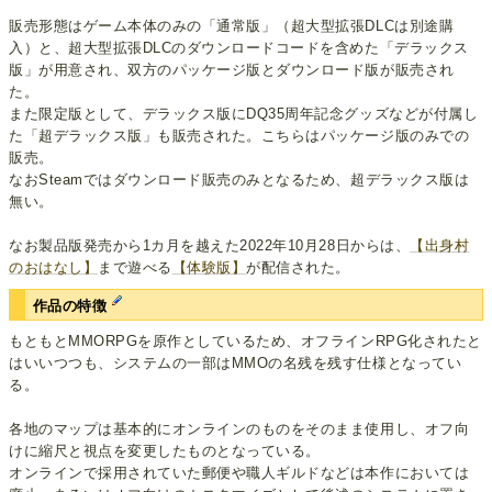
販売形態はゲーム本体のみの「通常版」（超大型拡張DLCは別途購
入）と、超大型拡張DLCのダウンロードコードを含めた「デラックス
版」が用意され、双方のパッケージ版とダウンロード版が販売され
た。
また限定版として、デラックス版にDQ35周年記念グッズなどが付属し
た「超デラックス版」も販売された。こちらはパッケージ版のみでの
販売。
なおSteamではダウンロード販売のみとなるため、超デラックス版は
無い。
なお製品版発売から1カ月を越えた2022年10月28日からは、
【出身村
のおはなし】
まで遊べる
【体験版】
が配信された。
作品の特徴
もともとMMORPGを原作としているため、オフラインRPG化されたと
はいいつつも、システムの一部はMMOの名残を残す仕様となってい
る。
各地のマップは基本的にオンラインのものをそのまま使用し、オフ向
けに縮尺と視点を変更したものとなっている。
オンラインで採用されていた郵便や職人ギルドなどは本作においては