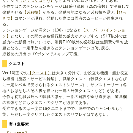
く。反面
【いてつくはどう】
などよって0に戻されることもある。
今作ではこのテンションをゲージ1目盛り単位（25の倍数）で消費して
発動させる
【必殺技】
がある。発動可能になると必殺技を選ぶ
【ひっ
さつ】
コマンドが現れ、発動した際には固有のムービーが再生され
る。
テンションゲージが満タン（100）になると
【スーパーハイテンショ
ン】
となり、その間のみ各種行動の威力がアップする（SHT以外では
威力への影響は無い）ほか、消費T100以外の必殺技は無消費で撃ち放
題となる。一定手数を過ぎるとテンションゲージは0に戻る。
必殺技の演出は□/Yボタンでスキップ可能。
クエスト
Ver.1範囲での
【クエスト】
は大きく分けて、お役立ち機能・超お役立
ち機能（施設・サービス解禁）、職業クエスト（転職クエストならび
に一定レベルで受けられるクエストシリーズ）、サブストーリー（各
地のおはなしのその後を描いた一連の外伝クエストなど）がある。
今作は初期職以外への転職のほか、一部の施設や寄り道要素、道具欄
の拡張などにもクエストのクリアが必要である。
受注できるのは一度に16クエストまでで、途中でのキャンセルも可
能。ただし一度クリアしたクエストのリプレイはできない。
寄り道要素