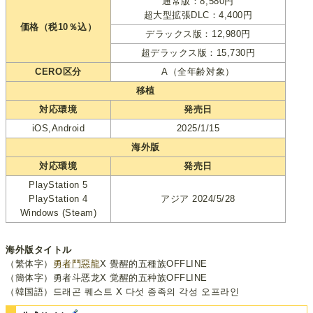
通常版：8,580円
超大型拡張DLC：4,400円
価格（税10％込）
デラックス版：12,980円
超デラックス版：15,730円
CERO区分
A（全年齢対象）
移植
対応環境
発売日
iOS,Android
2025/1/15
海外版
対応環境
発売日
PlayStation 5
PlayStation 4
アジア 2024/5/28
Windows (Steam)
海外版タイトル
（繁体字）
勇者鬥惡龍
X 覺醒的五種族OFFLINE
（簡体字）勇者斗恶龙X 觉醒的五种族OFFLINE
（韓国語）드래곤 퀘스트 X 다섯 종족의 각성 오프라인