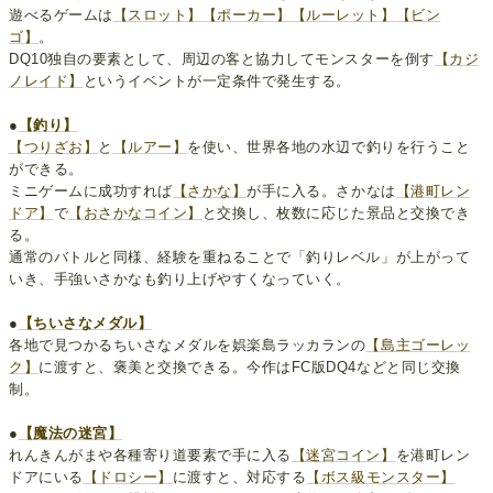
遊べるゲームは
【スロット】
【ポーカー】
【ルーレット】
【ビン
ゴ】
。
DQ10独自の要素として、周辺の客と協力してモンスターを倒す
【カジ
ノレイド】
というイベントが一定条件で発生する。
●
【釣り】
【つりざお】
と
【ルアー】
を使い、世界各地の水辺で釣りを行うこと
ができる。
ミニゲームに成功すれば
【さかな】
が手に入る。さかなは
【港町レン
ドア】
で
【おさかなコイン】
と交換し、枚数に応じた景品と交換でき
る。
通常のバトルと同様、経験を重ねることで「釣りレベル」が上がって
いき、手強いさかなも釣り上げやすくなっていく。
●
【ちいさなメダル】
各地で見つかるちいさなメダルを娯楽島ラッカランの
【島主ゴーレッ
ク】
に渡すと、褒美と交換できる。今作はFC版DQ4などと同じ交換
制。
●
【魔法の迷宮】
れんきんがまや各種寄り道要素で手に入る
【迷宮コイン】
を港町レン
ドアにいる
【ドロシー】
に渡すと、対応する
【ボス級モンスター】