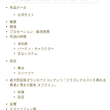
作品データ
公式サイト
概要
開発
プロモーション・販売形態
作品の特徴
演出面
パーティ・キャラクター
主なシステム
設定
舞台
ストーリー
超大型拡張ダウンロードコンテンツ『ドラゴンクエストX 眠れる
勇者と導きの盟友 オフライン』
特徴
設定
反響
スマートフォン版