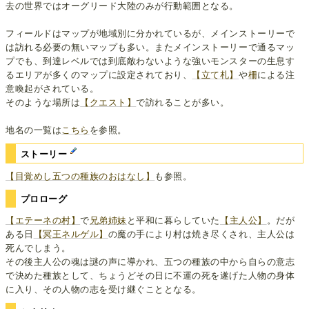
去の世界ではオーグリード大陸のみが行動範囲となる。
フィールドはマップが地域別に分かれているが、メインストーリーで
は訪れる必要の無いマップも多い。またメインストーリーで通るマッ
プでも、到達レベルでは到底敵わないような強いモンスターの生息す
るエリアが多くのマップに設定されており、
【立て札】
や
柵
による注
意喚起がされている。
そのような場所は
【クエスト】
で訪れることが多い。
地名の一覧は
こちら
を参照。
ストーリー
【目覚めし五つの種族のおはなし】
も参照。
プロローグ
【エテーネの村】
で
兄弟姉妹
と平和に暮らしていた
【主人公】
。だが
ある日
【冥王ネルゲル】
の魔の手により村は焼き尽くされ、主人公は
死んでしまう。
その後主人公の魂は謎の声に導かれ、五つの種族の中から自らの意志
で決めた種族として、ちょうどその日に不運の死を遂げた人物の身体
に入り、その人物の志を受け継ぐこととなる。