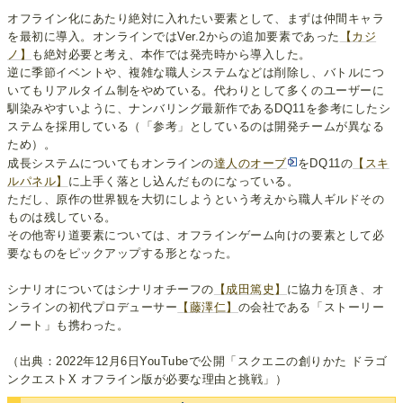
オフライン化にあたり絶対に入れたい要素として、まずは仲間キャラ
を最初に導入。オンラインではVer.2からの追加要素であった
【カジ
ノ】
も絶対必要と考え、本作では発売時から導入した。
逆に季節イベントや、複雑な職人システムなどは削除し、バトルにつ
いてもリアルタイム制をやめている。代わりとして多くのユーザーに
馴染みやすいように、ナンバリング最新作であるDQ11を参考にしたシ
ステムを採用している（「参考」としているのは開発チームが異なる
ため）。
成長システムについてもオンラインの
達人のオーブ
をDQ11の
【スキ
ルパネル】
に上手く落とし込んだものになっている。
ただし、原作の世界観を大切にしようという考えから職人ギルドその
ものは残している。
その他寄り道要素については、オフラインゲーム向けの要素として必
要なものをピックアップする形となった。
シナリオについてはシナリオチーフの
【成田篤史】
に協力を頂き、オ
ンラインの初代プロデューサー
【藤澤仁】
の会社である「ストーリー
ノート」も携わった。
（出典：2022年12月6日YouTubeで公開「スクエニの創りかた ドラゴ
ンクエストX オフライン版が必要な理由と挑戦」）