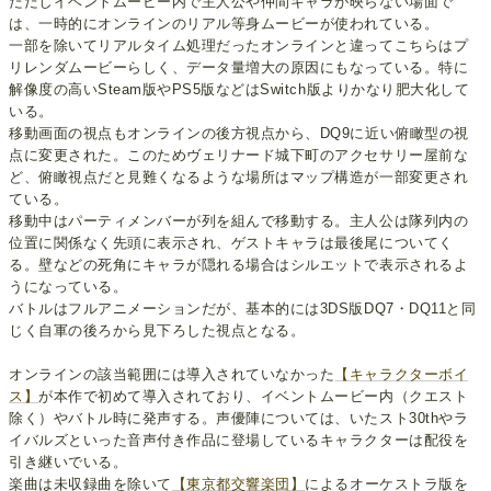
ただしイベントムービー内で主人公や仲間キャラが映らない場面で
は、一時的にオンラインのリアル等身ムービーが使われている。
一部を除いてリアルタイム処理だったオンラインと違ってこちらはプ
リレンダムービーらしく、データ量増大の原因にもなっている。特に
解像度の高いSteam版やPS5版などはSwitch版よりかなり肥大化して
いる。
移動画面の視点もオンラインの後方視点から、DQ9に近い俯瞰型の視
点に変更された。このためヴェリナード城下町のアクセサリー屋前な
ど、俯瞰視点だと見難くなるような場所はマップ構造が一部変更され
ている。
移動中はパーティメンバーが列を組んで移動する。主人公は隊列内の
位置に関係なく先頭に表示され、ゲストキャラは最後尾についてく
る。壁などの死角にキャラが隠れる場合はシルエットで表示されるよ
うになっている。
バトルはフルアニメーションだが、基本的には3DS版DQ7・DQ11と同
じく自軍の後ろから見下ろした視点となる。
オンラインの該当範囲には導入されていなかった
【キャラクターボイ
ス】
が本作で初めて導入されており、イベントムービー内（クエスト
除く）やバトル時に発声する。声優陣については、いたスト30thやラ
イバルズといった音声付き作品に登場しているキャラクターは配役を
引き継いでいる。
楽曲は未収録曲を除いて
【東京都交響楽団】
によるオーケストラ版を