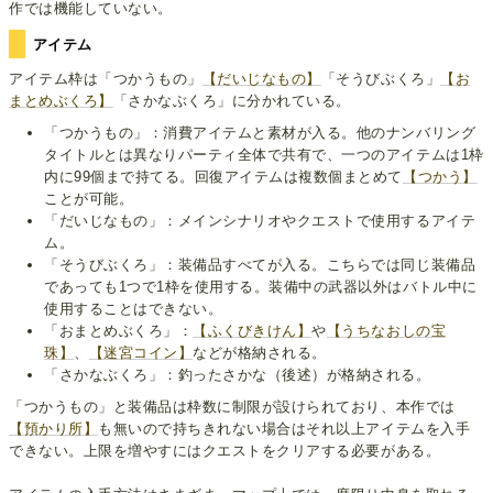
作では機能していない。
アイテム
アイテム枠は「つかうもの」
【だいじなもの】
「そうびぶくろ」
【お
まとめぶくろ】
「さかなぶくろ」に分かれている。
「つかうもの」：消費アイテムと素材が入る。他のナンバリング
タイトルとは異なりパーティ全体で共有で、一つのアイテムは1枠
内に99個まで持てる。回復アイテムは複数個まとめて
【つかう】
ことが可能。
「だいじなもの」：メインシナリオやクエストで使用するアイテ
ム。
「そうびぶくろ」：装備品すべてが入る。こちらでは同じ装備品
であっても1つで1枠を使用する。装備中の武器以外はバトル中に
使用することはできない。
「おまとめぶくろ」：
【ふくびきけん】
や
【うちなおしの宝
珠】
、
【迷宮コイン】
などが格納される。
「さかなぶくろ」：釣ったさかな（後述）が格納される。
「つかうもの」と装備品は枠数に制限が設けられており、本作では
【預かり所】
も無いので持ちきれない場合はそれ以上アイテムを入手
できない。上限を増やすにはクエストをクリアする必要がある。