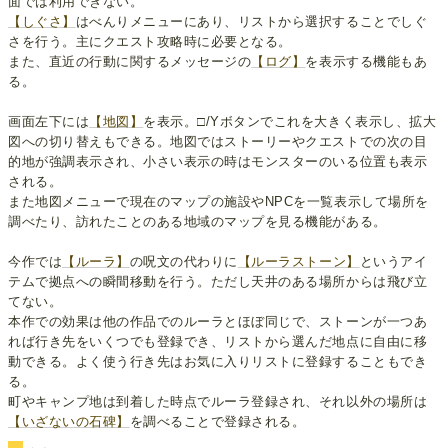
面では利用できない。
【しぐさ】
はべんりメニューにあり、リストから選択することでしぐ
さを行う。主にクエスト攻略時に必要となる。
また、直近の行動に関するメッセージの
【ログ】
を表示する機能もあ
る。
画面左下には
【地図】
を表示。□/Yボタンでこれを大きく表示し、拡大
図への切り替えもできる。地図ではストーリーやクエストでの次の目
的地が強調表示され、小さい表示の時はモンスターのいる位置も表示
される。
また地図メニューで現在のマップの施設やNPCを一覧表示して場所を
調べたり、訪れたことのある地域のマップを見る機能がある。
今作では
【ルーラ】
の呪文の代わりに
【ルーラストーン】
というアイ
テムで拠点への瞬間移動を行う。ただし天井のある場所からは飛び立
てない。
本作での効果は他の作品でのルーラとほぼ同じで、ストーンが一つあ
れば行き先をいくつでも登録でき、リストから選んだ地点に自由に移
動できる。よく使う行き先はお気に入りリストに登録することもでき
る。
町やキャンプ地は到着した時点でルーラ登録され、それ以外の場所は
【いざないの石碑】
を調べることで登録される。