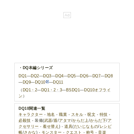
・DQ本編シリーズ
DQ1
―
DQ2
―
DQ3
―
DQ4
―
DQ5
―
DQ6
―
DQ7
―
DQ8
―
DQ9
―
DQ10
―
DQ11
（
DQ1・2
―
DQ1・2・3
―
BSDQ1
―
DQ10オフライ
ン
）
DQ10関連一覧
キャラクター
-
地名
-
職業
-
スキル
-
呪文
-
特技
-
必殺技
- 装備(
武器
/
盾
/
アタマ
/
からだ上
/
からだ下
/
ア
クセサリー
-
着せ替え
) -
道具
(
だいじなもの
/
レシピ
帳
/
さかな
) -
モンスター
-
クエスト
-
称号
-
音楽