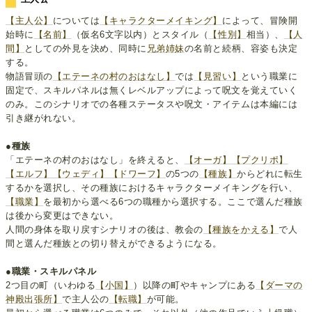
【主人公】
については
【キャラクターメイキング】
によって、冒険開
始時に
【名前】
（仮名6文字以内）とスタイル（
【性別】
相当）、
【人
間】
としての外見を決め、同時に
兄弟姉妹
の名前と続柄、容姿も決定
する。
物語冒頭の
【エテーネの村のおはなし】
では
【見習い】
という職業に
固定で、スキルパネルは無くレベルアップによって呪文を覚えていく
のみ。このシナリオでの各種ステータスや呪文・アイテムは本編には
引き継がれない。
●種族
「エテーネの村のおはなし」を終えると、
【オーガ】
【プクリポ】
【エルフ】
【ウェディ】
【ドワーフ】
の5つの
【種族】
からどれに転生
するかを選択し、その種族におけるキャラクターメイキングを行い、
【職業】
を最初から選べる6つの職種から選択する。ここで選んだ種族
は後から変更はできない。
人間の身体を取り戻すシナリオの後は、教会の
【種族をかえる】
で人
間と選んだ種族との切り替えができるようになる。
●職業・スキルパネル
2つ目の町（いわゆる
【小国】
）以降の町やキャンプにある
【ダーマの
神殿出張所】
で主人公の
【転職】
が可能。