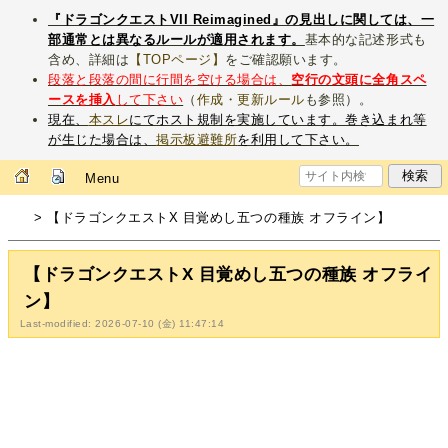
『ドラゴンクエストVII Reimagined』の見出しに関しては、一
部通常とは異なるルールが適用されます。
基本的な記述形式も
含め、詳細は
【TOPページ】
をご確認願います。
段落と段落の間に行間を空ける場合は、
空行の文頭に全角スペ
ースを挿入
して下さい
（
作成・更新ルール
も参照）。
現在、
本スレ
にてホスト規制を実施しています。巻き込まれ等
が生じた場合は、
掲示板避難所
を利用して下さい。
Menu
> 【ドラゴンクエストX 目覚めし五つの種族 オフライン】
【ドラゴンクエストX 目覚めし五つの種族 オフライ
ン】
Last-modified: 2026-07-10 (金) 11:47:14