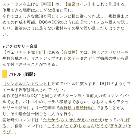
ステータスを上げる
【料理】
や、
【迷宮コイン】
もこれで作成する。
使用できる場所はふしぎな鍛冶と同じ。
今作ではふしぎな鍛冶と同じくレシピ帳に従って作成し、複数個まと
めての作成も可能。DQ8やDQ9のように自分でアイテムを選んで試し
たり、鍛冶のように足りない素材をその場で買い足したりはできな
い。
●アクセサリー合成
【ヴェリナード城下町】
にある
【合成屋】
では、同じアクセサリーを
複数合成させ、リストアップされたステータスアップ効果の中から選
んで付与させることができる。
バトル（戦闘）
【シンボルエンカウント】
方式でバトルに突入する。DQ11のようなフ
ィールド攻撃は導入されていない。
本作ではPS4版DQ11と同じ方式のターン制・直前入力式コマンドバト
ルである。バトル中のキャラの移動はできない。なおスキルやアクセ
サリーの効果により一定確率で
再行動（連続行動）
できることがあ
り、その場合は一回ごとに入力を行う。
開始時のコマンドは「
たたかう
/
さくせんがえ
/
いれかえ
/せってい/
にげ
る
」、個別コマンドは「
こうげき
/
とくぎ
/
じゅもん
/
どうぐ
/
ぼうぎょ
/
そ
うび
」。