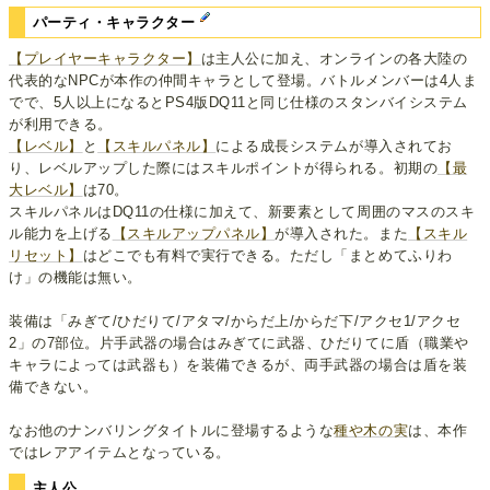
パーティ・キャラクター
【プレイヤーキャラクター】
は主人公に加え、オンラインの各大陸の
代表的なNPCが本作の仲間キャラとして登場。バトルメンバーは4人ま
でで、5人以上になるとPS4版DQ11と同じ仕様のスタンバイシステム
が利用できる。
【レベル】
と
【スキルパネル】
による成長システムが導入されてお
り、レベルアップした際にはスキルポイントが得られる。初期の
【最
大レベル】
は70。
スキルパネルはDQ11の仕様に加えて、新要素として周囲のマスのスキ
ル能力を上げる
【スキルアップパネル】
が導入された。また
【スキル
リセット】
はどこでも有料で実行できる。ただし「まとめてふりわ
け」の機能は無い。
装備は「みぎて/ひだりて/アタマ/からだ上/からだ下/アクセ1/アクセ
2」の7部位。片手武器の場合はみぎてに武器、ひだりてに盾（職業や
キャラによっては武器も）を装備できるが、両手武器の場合は盾を装
備できない。
なお他のナンバリングタイトルに登場するような
種や木の実
は、本作
ではレアアイテムとなっている。
主人公