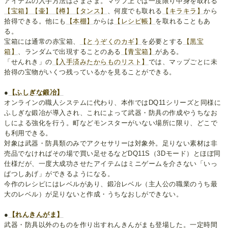
アイテムの入手方法はさまざま。マップ上では一度限り中身を取れる
【宝箱】
【壷】
【樽】
【タンス】
、何度でも取れる
【キラキラ】
から
拾得できる。他にも
【本棚】
からは
【レシピ帳】
を取れることもあ
る。
宝箱には通常の赤宝箱、
【とうぞくのカギ】
を必要とする
【黒宝
箱】
、ランダムで出現することのある
【青宝箱】
がある。
「せんれき」の
【入手済みたからものリスト】
では、マップごとに未
拾得の宝物がいくつ残っているかを見ることができる。
●
【ふしぎな鍛冶】
オンラインの職人システムに代わり、本作ではDQ11シリーズと同様に
ふしぎな鍛冶が導入され、これによって武器・防具の作成やうちなお
しによる強化を行う。町などモンスターがいない場所に限り、どこで
も利用できる。
対象は武器・防具類のみでアクセサリーは対象外。足りない素材は非
売品でなければその場で買い足せるなどDQ11S（3Dモード）とほぼ同
仕様だが、一度大成功させたアイテムはミニゲームを介さない「いっ
ぱつしあげ」ができるようになる。
今作のレシピにはレベルがあり、鍛冶レベル（主人公の職業のうち最
大のレベル）が足りないと作成・うちなおしができない。
●
【れんきんがま】
武器・防具以外のものを作り出すれんきんがまも登場した。一定時間