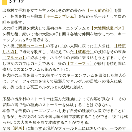
シナリオ
出身村で手柄を立てた主人公はその村の長から
【一人前の証】
を貰
い、各国を救った勲章
【キーエンブレム】
を集める第一歩として次の
町を目指す。
次の町で問題を解決して最初のキーエンブレムと
【大陸間鉄道パス】
を得た後、続いて他の大陸の町も回り各地で仲間を増やしつつ、キー
エンブレムを5つ回収する。
その後
【賢者ホーロー】
の導きに従い人間に戻った主人公は、
【時渡
りの術】
で過去を改変し、途絶えていた
【破邪舟】
の技術をその末裔
【フルッカ】
に継承させ、ネルゲルの居城に乗り込もうとする。しか
し彼女の力では力不足であり、姪の
【フィーフィ】
が修行を積む間に
残り5つのエンブレムも集めることに。
各大陸の王国を回って10個すべてのキーエンブレムを回収した主人公
は、フィーフィの力を借りて破邪舟でネルゲルの居城への侵入に成
功。奥に控える冥王ネルゲルとの決戦に挑む。
序盤の出身村のストーリーは選んだ種族によって内容が異なり、その
冒険の書で他の種族のストーリーを体験することはできない。
本作では最初のキーエンブレムも必ず自分の種族の大陸で得ることに
なるが、その後の4つの小国は順不同で攻略することができ、後半は残
った5つの大国を順不同で攻略することができる。
なお
【関所】
に相当する場所がフィールド上には無いため、一つの大