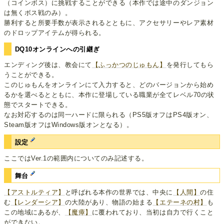
（コインボス）に挑戦することができる（本作では途中のダンジョン
は無くボス戦のみ）。
勝利すると所要手数が表示されるとともに、アクセサリーやレア素材
のドロップアイテムが得られる。
DQ10オンラインへの引継ぎ
エンディング後は、教会にて
【ふっかつのじゅもん】
を発行してもら
うことができる。
このじゅもんをオンラインにて入力すると、どのバージョンから始め
るかを選べるとともに、本作に登場している職業が全てレベル70の状
態でスタートできる。
なお対応するのは同一ハードに限られる（PS5版オフはPS4版オン、
Steam版オフはWindows版オンとなる）。
設定
ここではVer.1の範囲内についてのみ記述する。
舞台
【アストルティア】
と呼ばれる本作の世界では、中央に
【人間】
の住
む
【レンダーシア】
の大陸があり、物語の始まる
【エテーネの村】
も
この地域にあるが、
【魔瘴】
に覆われており、当初は自力で行くこと
ができない。