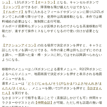
シュ】
、L1/Lボタンで
【オートラン】
となる。キャンセルボタンで
【ジャンプ】
ができるが、障害物を飛び越えたりはできない。
【ドルボード】
を手に入れるとフィールドやダンジョンに限りL2/ZLボ
タンでこれの乗り降りができ、使用中は高速移動となる。本作では燃
料補給の必要はなく、無制限に走行可能。
ドルボード搭乗時もダッシュが反映されるのでさらなる高速移動が可
能だが、速すぎて操作ミスをしやすくなるので使い分けが必要とな
る。
【アクションアイコン】
の出る場所で決定ボタンを押すと、キャラと
話したりモノを調べたりできる。今作の壷と樽は持ち上げずにそのま
ま調べ、一度調べた壷・樽・タンスに対してはそれ以降調べられない
ようになる。
移動中のメニューは△/Xボタンによる通常メニュー、R2/ZRボタンに
よるべんりメニュー、地図画面で決定ボタンを押すと表示される地図
メニューがある。
通常メニューは「
どうぐ
/
じゅもん
/
そうび
/
なかま
/
つよさ
/
せんれき
/
ま
んたん
/
さくせん
」。メニューを開いて□/Yボタンを押すと
【ほぼまん
たん】
を実行する。
なかまコマンドで相手を選ぶことで（直接話しかけても可）仲間キャ
ラクターやゲストとの
【仲間会話】
が可能。ただし何も話題の無い場