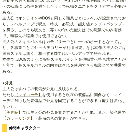
最初から選べる職業は6つのみで、それ以外（他の作品でいう上級職）
への転職には条件を満たしたうえで転職クエストをクリアする必要が
ある。
主人公はオンラインやDQ9と同じく職業ごとにレベルが設定されてお
り、レベルアップで呪文・特技・必殺技・能力値アップ（パッシブ）
を得る。このうち呪文と（専）の付いた能力はその職業でのみ有効
で、転職先の職業では使用できない。
主人公のスキルパネルはカテゴリーごとに一つのボードとなってお
り、各職業ごとに4～6カテゴリーが利用可能。なお本作の主人公には
固有スキルは無く、相当する能力はレベルアップで得られる。
本作ではDQ9のように所持スキルポイントを他職業へ持ち越すことが
可能で、各スキルパネルの内容はそれを使用できる職業全てで共通で
ある。
●外見
主人公はすべての装備が外見に反映される。
ただし
【マイコーデ】
を使用すると現在の装備品に関係なく、マイコ
ーデに対応した装備品で外見を固定することができる（能力は変化し
ない）。
【美容院】
では主人公の外見を変更することが可能。また、染色屋で
【カラーリング】
（装備の色の変更）ができる。
仲間キャラクター