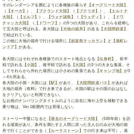
そのレンダーシアを囲むように各種族の暮らす
【オーグリード大陸】
（
【オーガ】
）、
【プクランド大陸】
（
【プクリポ】
）、
【エルトナ
大陸】
（
【エルフ】
）、
【ウェナ諸島】
（
【ウェディ】
）、
【ドワ
チャッカ大陸】
（
【ドワーフ】
）の5つの大陸があり、これらを総称し
て五大陸と呼ばれる。各大陸は
【大地の箱舟】
の走る
【大陸間鉄道】
で結ばれている。
この他に大地の箱舟で行ける場所に
【娯楽島ラッカラン】
と
【港町レ
ンドア】
がある。
各大陸にはそれぞれ各種族でのスタート地点となる
【出身村】
、前半
戦で訪れる
【小国】
、後半戦で訪れる
【大国】
の3つの大きな集落、そ
してそれらから外れた場所には小さめの集落である
【キャンプ地】
が3
～4カ所ある。
各大陸の小国・大国には
【駅】
があり、
【大陸間鉄道パス】
があれば
大地の箱舟（有料）で行き来できるが、大国の駅はその国のおはなし
をクリアしないと利用できない。
なお他のナンバリングタイトルのように自在に海や上空を移動できる
乗り物は、Ver.1範囲内では登場しない。
ストーリー中盤になると
【過去のオーグリード大陸】
（500年前）を訪
れる場面があり、条件を満たすと人間に戻った主人公のみが大地の箱
舟で行くことができる（
【ルーラストーン】
での行き来は不可）。過