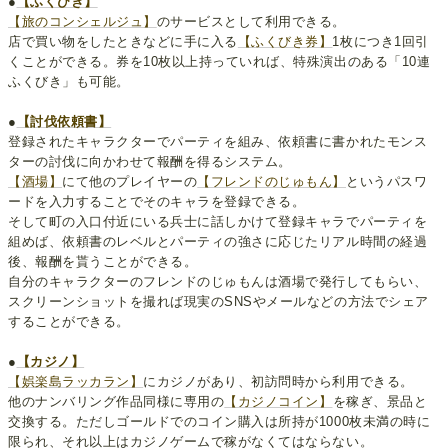
●
【ふくびき】
【旅のコンシェルジュ】
のサービスとして利用できる。
店で買い物をしたときなどに手に入る
【ふくびき券】
1枚につき1回引
くことができる。券を10枚以上持っていれば、特殊演出のある「10連
ふくびき」も可能。
●
【討伐依頼書】
登録されたキャラクターでパーティを組み、依頼書に書かれたモンス
ターの討伐に向かわせて報酬を得るシステム。
【酒場】
にて他のプレイヤーの
【フレンドのじゅもん】
というパスワ
ードを入力することでそのキャラを登録できる。
そして町の入口付近にいる兵士に話しかけて登録キャラでパーティを
組めば、依頼書のレベルとパーティの強さに応じたリアル時間の経過
後、報酬を貰うことができる。
自分のキャラクターのフレンドのじゅもんは酒場で発行してもらい、
スクリーンショットを撮れば現実のSNSやメールなどの方法でシェア
することができる。
●
【カジノ】
【娯楽島ラッカラン】
にカジノがあり、初訪問時から利用できる。
他のナンバリング作品同様に専用の
【カジノコイン】
を稼ぎ、景品と
交換する。ただしゴールドでのコイン購入は所持が1000枚未満の時に
限られ、それ以上はカジノゲームで稼がなくてはならない。