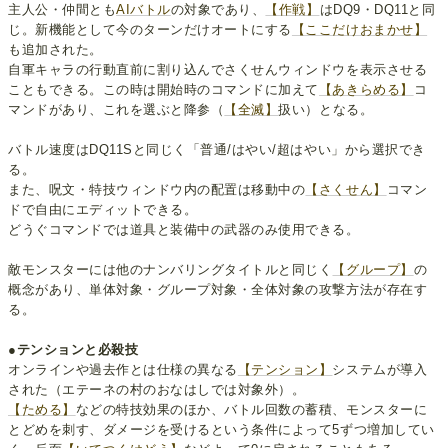
主人公・仲間とも
AIバトル
の対象であり、
【作戦】
はDQ9・DQ11と同
じ。新機能として今のターンだけオートにする
【ここだけおまかせ】
も追加された。
自軍キャラの行動直前に割り込んでさくせんウィンドウを表示させる
こともできる。この時は開始時のコマンドに加えて
【あきらめる】
コ
マンドがあり、これを選ぶと降参（
【全滅】
扱い）となる。
バトル速度はDQ11Sと同じく「普通/はやい/超はやい」から選択でき
る。
また、呪文・特技ウィンドウ内の配置は移動中の
【さくせん】
コマン
ドで自由にエディットできる。
どうぐコマンドでは道具と装備中の武器のみ使用できる。
敵モンスターには他のナンバリングタイトルと同じく
【グループ】
の
概念があり、単体対象・グループ対象・全体対象の攻撃方法が存在す
る。
●テンションと必殺技
オンラインや過去作とは仕様の異なる
【テンション】
システムが導入
された（エテーネの村のおなはしでは対象外）。
【ためる】
などの特技効果のほか、バトル回数の蓄積、モンスターに
とどめを刺す、ダメージを受けるという条件によって5ずつ増加してい