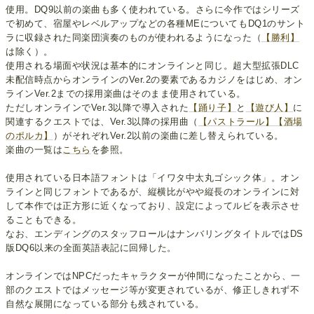
使用。DQ9以前の楽曲も多く使われている。さらに今作ではシリーズ
で初めて、宿屋やレベルアップなどの各種MEについてもDQ1のサント
ラに収録された同楽団演奏のものが使われるようになった（
【勝利】
は除く）。
使用される場面や状況は基本的にオンラインと同じ。超大型拡張DLC
未配信時点からオンラインのVer.2の要素であるカジノをはじめ、オン
ラインVer.2までの採用楽曲はそのまま使用されている。
ただしオンラインでVer.3以降で導入された
【踊り子】
と
【遊び人】
に
関連するクエストでは、Ver.3以降の採用曲（
【パストラール】
【酒場
のポルカ】
）がそれぞれVer.2以前の楽曲に差し替えられている。
楽曲の一覧は
こちら
を参照。
使用されている日本語フォントは「イワタ中太丸ゴシック体」。オン
ラインと同じフォントであるが、縦横比がやや縦長のオンラインに対
して本作では正方形に近くなっており、設定によってルビを表示させ
ることもできる。
なお、エンディングのスタッフロールはナンバリングタイトルではDS
版DQ6以来の全面英語表記に回帰した。
オンラインではNPCだったキャラクターが仲間になったことから、一
部のクエストではメッセージ等が変更されているが、修正しきれず不
自然な展開になっている部分も残されている。