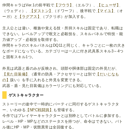
仲間キャラはVer.1の前半戦で
【フウラ】
（エルフ）、
【ヒューザ】
（ウェディ）、
【ダストン】
（ドワーフ）、後半戦で
【マイユ】
（オ
ーガ）と
【ラグアス】
（プクリポ）が加入する。
主人公とは違い、種族や覚える技・所持スキルは固定であり、転職は
できない。レベルアップで呪文と必殺技を、スキルパネルで特技・能
力値アップ・必殺技を取得する。
仲間キャラのスキルパネルはDQ11と同じく、キャラごとに一枚の大き
なボードになっている。カテゴリーは一人に付き武具系スキル3～4つ
と固有スキル1つ。
外見は武器と盾のみが反映され、頭部や胴体部は固定の外見だが、
【見た目装備】
（通常の防具・アクセサリーとは別で
【だいじなも
の】
扱い）を手に入れると外見を変更できる。
武器・盾・見た目装備はカラーリングにも対応している。
ゲストキャラクター
ストーリーの途中で一時的にパーティに同行するゲストキャラクタ
ー、いわゆる
【NPC戦闘員】
も登場する。
今作ではプレイヤーキャラクターとは別枠としてバトルに参加する。
レベル・HP・MPなどのステータスを持つが、命令はできない。バト
ル後にHP・MP・状態異常は全回復する。