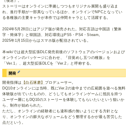
（後述）。
ストーリーはオンラインに準拠しつつもオリジナル展開も盛り込ま
れ、進行手順が一部異なっているほか、オンラインでNPCとなってい
る各種族の主要キャラが本作では仲間キャラとして活躍する。
2024年5月28日にはアジア版が発売された。対応言語は中国語（繁体
字・簡体字）と韓国語、対応環境はPS5・PS4・Steam。
2025年1月15日からはスマホ版が配信されている。
本wikiでは超大型拡張DLC発売前後のソフトウェアのバージョンおよび
オンラインのパッケージに合わせ、『目覚めし五つの種族』を
「Ver.1」、超大型拡張DLCを「Ver.2」と呼称する。
開発
開発指揮は
【白石琢磨】
プロデューサー。
DQ10オンラインには当時、既にVer.2の途中までの広範囲を遊べる無料
体験版が出ていたものの、どうしてもオンラインゲームに抵抗を持つ
ユーザー層にもDQ10のストーリーを体験してもらいたいという狙いか
ら、制作が始められた。
ただし、オンラインの経験者にも違和感の無いようにする方針とな
り、オンラインの膨大なボリュームをどう整理するかが最も苦労した
点だという。