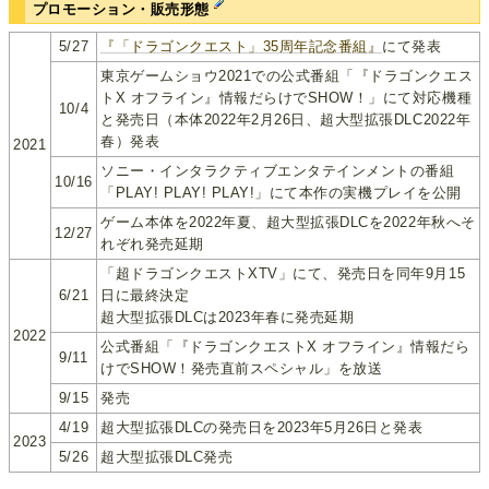
プロモーション・販売形態
5/27
『「ドラゴンクエスト」35周年記念番組』
にて発表
東京ゲームショウ2021での公式番組「『ドラゴンクエス
トX オフライン』情報だらけでSHOW！」にて対応機種
10/4
と発売日（本体2022年2月26日、超大型拡張DLC2022年
春）発表
2021
ソニー・インタラクティブエンタテインメントの番組
10/16
「PLAY! PLAY! PLAY!」にて本作の実機プレイを公開
ゲーム本体を2022年夏、超大型拡張DLCを2022年秋へそ
12/27
れぞれ発売延期
「超ドラゴンクエストXTV」にて、発売日を同年9月15
6/21
日に最終決定
超大型拡張DLCは2023年春に発売延期
2022
公式番組「『ドラゴンクエストX オフライン』情報だら
9/11
けでSHOW！発売直前スペシャル」を放送
9/15
発売
4/19
超大型拡張DLCの発売日を2023年5月26日と発表
2023
5/26
超大型拡張DLC発売