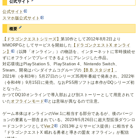
公式サイト
公式サイト
スマホ版公式サイト
概要
【ドラゴンクエストシリーズ】
第10作として2012年8月2日より
MMORPGとしてサービスを開始した
【ドラゴンクエストX オンライ
ン】
（以降「オンライン」）の物語を、インターネットに常時接続せ
ずにオフラインでプレイできるようにアレンジした作品。
対応環境はPlayStation 5、PlayStation 4、Nintendo Switch、
Steam。開発はバンダイナムコグループの
【B.B.スタジオ】
。
2021年（令和3年）5月27日のシリーズ35周年番組で発表され、2022年
（令和4年）9月15日に発売。なおPS5用ソフトは本作がDQシリーズ初
となった。
かつてDQ10オンラインで導入部および別ストーリーとして用意されて
いた
オフラインモード
とは意味が異なるので注意。
ゲーム本体はオンラインのVer.1に相当する部分であるが、後のバージ
ョンの要素も一部含まれている。2023年5月26日に超大型拡張ダウンロ
ードコンテンツとして
Ver.2
（2013年よりサービス提供）に相当する
『ドラゴンクエストX 眠れる勇者と導きの盟友 オフライン』が配信