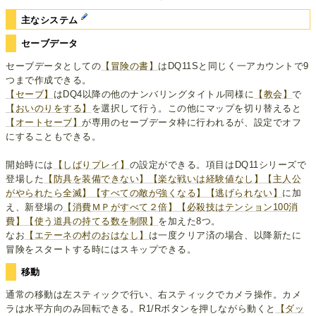
主なシステム
セーブデータ
セーブデータとしての
【冒険の書】
はDQ11Sと同じく一アカウントで9
つまで作成できる。
【セーブ】
はDQ4以降の他のナンバリングタイトル同様に
【教会】
で
【おいのりをする】
を選択して行う。この他にマップを切り替えると
【オートセーブ】
が専用のセーブデータ枠に行われるが、設定でオフ
にすることもできる。
開始時には
【しばりプレイ】
の設定ができる。項目はDQ11シリーズで
登場した
【防具を装備できない】
【楽な戦いは経験値なし】
【主人公
がやられたら全滅】
【すべての敵が強くなる】
【逃げられない】
に加
え、新登場の
【消費ＭＰがすべて２倍】
【必殺技はテンション100消
費】
【使う道具の持てる数を制限】
を加えた8つ。
なお
【エテーネの村のおはなし】
は一度クリア済の場合、以降新たに
冒険をスタートする時にはスキップできる。
移動
通常の移動は左スティックで行い、右スティックでカメラ操作。カメ
ラは水平方向のみ回転できる。R1/Rボタンを押しながら動くと
【ダッ