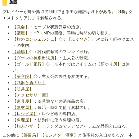
施設
プレイヤーが町や拠点で利用できる主な施設は以下がある。◇印はク
エストクリアにより解禁される。
【教会】
：セーブや状態異常の治療。
【宿屋】
：HP・MPの回復、同時に時間の切り替え。
【旅のコンシェルジュ】
◇：
【ふくびき】
、次に行く町やクエス
トの案内。
【酒場】
◇：討伐依頼書のフレンド登録。
【ダーマの神殿出張所】
：主人公の転職。
【ゴールド銀行】
◇（※本作ではアイテムの
【預かり所】
は無
い）
【美容院】
◇：主人公の外見を変更する。
【武器と盾の店】
【防具屋】
【アクセサリー屋】
【道具屋】
：薬草類などの消耗品の店。
【素材屋】
：鍛冶・錬金で使う素材の店。
【レシピ屋】
：レシピ帳の専門店。
【料理屋】
：移動中に使う料理の店。
【旅人バザー】
：ランダムでレアなアイテムが品揃えに出る。
この他に
【郵便局】
【モンスター酒場】
と住宅村の入口があるが、本