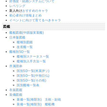
好感度・結婚システムについて
レベリング
新人向け
おすすめのキャラ
初心者向け情報まとめ
イベントに向けて育てるべきキャラ
図鑑
艦船図鑑(中国版実装艦)
日本版図鑑
艦種別図鑑
改造艦一覧
艦種別SD一覧
艦種別ステータス一覧
艦種別入手方法一覧
所属団体
国別SD一覧(米英伊ソ)
国別SD一覧(中独日仏)
国別SD一覧(その他)
国別艦種一覧表
衣装図鑑
装備図鑑
装備一覧(種類別) 主砲・副砲
装備一覧(種類別) 艦載機