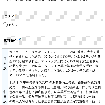
セリフ
セリフ
艦種紹介
カイオ・ドゥイリオはアンドレア・ドーリア級2番艦。火力を重
視する設計にした結果、30.5cm3連装砲3基、連装砲2基の合計5
日
基13門が搭載された。アンドレアと同じく1930年代に全面的な
本
改装を受けた。1940年、タラント空襲で英軍の魚雷を受け、六
版
ヶ月の修理を行った。大戦を生き残り、1942年の予備役を経
て、1956年に除籍された。
卡约·杜伊里奥号是安德烈亚·多利亚级的二号舰。该级战列舰强调
火力，一共有五座炮塔共十三门主炮。和安德列亚一样，杜伊里奥
中
也在30年代进行了彻底的改造。40年英军空袭塔兰托，杜伊里奥
国
被鱼雷击伤。42年开始意大利面临燃油荒，大型战舰很少出动。
版
43年意大利投降后，杜伊里奥和安德烈亚被盟军安置在马耳他，于