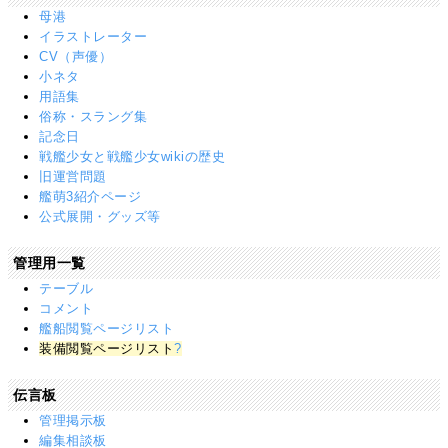
母港
イラストレーター
CV（声優）
小ネタ
用語集
俗称・スラング集
記念日
戦艦少女と戦艦少女wikiの歴史
旧運営問題
艦萌3紹介ページ
公式展開・グッズ等
管理用一覧
テーブル
コメント
艦船閲覧ページリスト
装備閲覧ページリスト
?
伝言板
管理掲示板
編集相談板