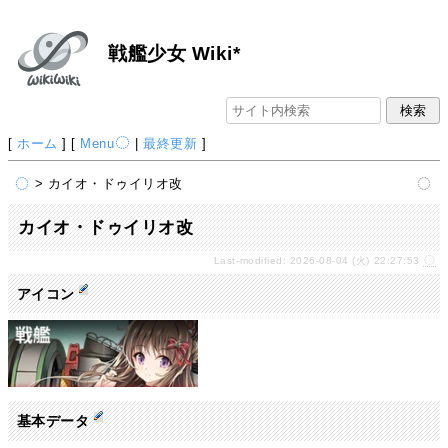
戦艦少女 Wiki*
[
ホーム
] [
Menu
|
最終更新
]
> カイオ・ドゥイリオ改
カイオ・ドゥイリオ改
Last-modified: 2026-08-04 (火) 22:27:53
アイコン
基本データ