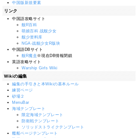
中国版新規要素
リンク
中国語攻略サイト
舰R百科
萌娘百科 战舰少女
舰少资料库
NGA·战舰少女R版块
中国語DBサイト
舰R魔盒
※現在DB情報閉鎖
英語攻略サイト
Warship Girls Wiki
Wikiの編集
編集の手引きと本Wikiの基本ルール
練習ページ
砂場２
MenuBar
海域テンプレート
限定海域テンプレート
防衛戦テンプレート
ソリッドストライクテンプレート
艦船ページテンプレート