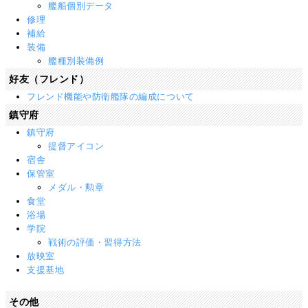
艦船個別データ
修理
補給
装備
艦種別装備例
好友（フレンド）
フレンド機能や防衛艦隊の編成について
鎮守府
鎮守府
提督アイコン
宿舎
保管室
メダル・勲章
食堂
浴場
学院
戦術の評価・習得方法
放映室
支援基地
その他