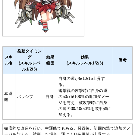
発動タイミン
スキ
グ
効果
効果
備考
ル名
(スキルレベ
範囲
(スキルレベル1/2/3)
ル1/2/3)
自身の運が5/10/15上昇す
る。
砲撃戦の攻撃時に自身の運
幸運
パッシブ
自身
の50/75/100%の追加ダメー
艦
ジを与え、被攻撃時に自身
の運の30/40/50%を装甲値に
加える。
徹底的な改造を行い、幸運艦でもある。習得後、初回砲撃で追加ダメ
ージを与える。被弾した場合、運により装甲値が上昇する。