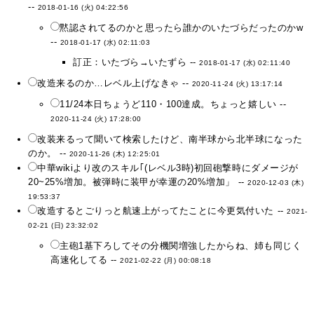
--
2018-01-16 (火) 04:22:56
黙認されてるのかと思ったら誰かのいたづらだったのかw
--
2018-01-17 (水) 02:11:03
訂正：いたづら→いたずら --
2018-01-17 (水) 02:11:40
改造来るのか…レベル上げなきゃ --
2020-11-24 (火) 13:17:14
11/24本日ちょうど110・100達成。ちょっと嬉しい --
2020-11-24 (火) 17:28:00
改装来るって聞いて検索したけど、南半球から北半球になった
のか。 --
2020-11-26 (木) 12:25:01
中華wikiより改のスキル｢(レベル3時)初回砲撃時にダメージが
20~25%増加。被弾時に装甲が幸運の20%増加」 --
2020-12-03 (木)
19:53:37
改造するとごりっと航速上がってたことに今更気付いた --
2021-
02-21 (日) 23:32:02
主砲1基下ろしてその分機関増強したからね、姉も同じく
高速化してる --
2021-02-22 (月) 00:08:18