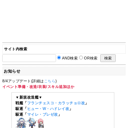
サイト内検索
AND検索
OR検索
お知らせ
8/4アップデート(詳細は
こちら
)
イベント準備・改造/衣装/スキル追加ほか
▼新規改造艦▼
戦艦「
フランチェスコ・カラッチョロ改
」
駆逐「
ヒュー・W・ハドレイ改
」
駆逐「
マイレ・ブレゼ改
」