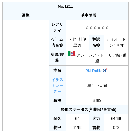
No.1211
画像
基本情報
レアリ
☆☆☆☆☆☆
ティ
ゲーム
卡约･杜伊
翻訳
カイオ・ド
内名称
里奥
名称
ゥイリオ
所属/艦
/アンドレア・ドーリア級2番
級
艦
*1
本名
RN Duilio
イラス
トレー
卑しい人间
ター
艦種
戦艦
艦船ステータス(初期値/最大値)
耐久
64
火力
64/89
装甲
64/89
雷装
0/0