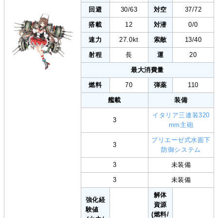
回避
30/63
対空
37/72
搭載
12
対潜
0/0
速力
27.0kt
索敵
13/40
射程
長
運
20
最大消費量
燃料
70
弾薬
110
艦載
装備
イタリア三連装320
3
mm主砲
プリエーゼ式水面下
3
防御システム
3
未装備
3
未装備
解体
強化経
資源
験値
(燃料/