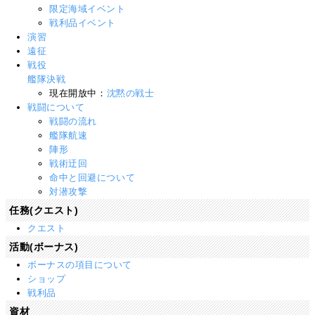
限定海域イベント
戦利品イベント
演習
遠征
戦役
艦隊決戦
現在開放中：
沈黙の戦士
戦闘について
戦闘の流れ
艦隊航速
陣形
戦術迂回
命中と回避について
対潜攻撃
任務(クエスト)
クエスト
活動(ボーナス)
ボーナスの項目について
ショップ
戦利品
資材