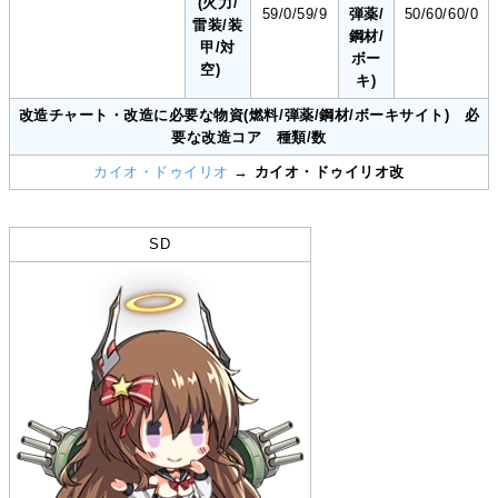
(火力/
59/0/59/9
弾薬/
50/60/60/0
雷装/装
鋼材/
甲/対
ボー
空)
キ)
改造チャート・改造に必要な物資(燃料/弾薬/鋼材/ボーキサイト) 必
要な改造コア 種類/数
カイオ・ドゥイリオ
→
カイオ・ドゥイリオ改
SD