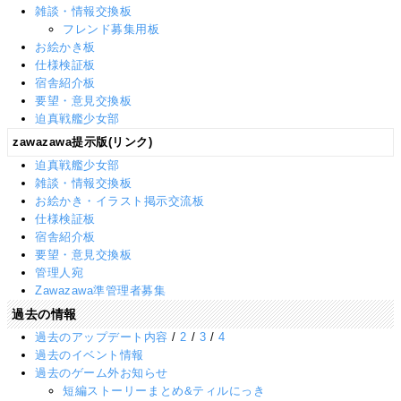
雑談・情報交換板
フレンド募集用板
お絵かき板
仕様検証板
宿舎紹介板
要望・意見交換板
迫真戦艦少女部
zawazawa提示版(リンク)
迫真戦艦少女部
雑談・情報交換板
お絵かき・イラスト掲示交流板
仕様検証板
宿舎紹介板
要望・意見交換板
管理人宛
Zawazawa準管理者募集
過去の情報
過去のアップデート内容
/
2
/
3
/
4
過去のイベント情報
過去のゲーム外お知らせ
短編ストーリーまとめ&ティルにっき