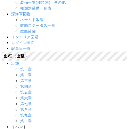
装備一覧(種類別) その他
種類別装備一覧表
深海軍図鑑
ネームド敵艦
敵艦ステータス一覧
敵艦装備
インテリア図鑑
ログイン画面
記念日一覧
出征（出撃）
出撃
第一章
第二章
第三章
第四章
第五章
第六章
第七章
第八章
第九章
第十章
イベント