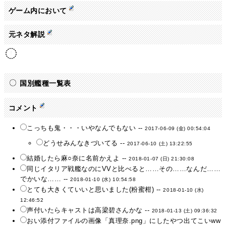
ゲーム内において
元ネタ解説
国別艦種一覧表
コメント
こっちも鬼・・・いやなんでもない --
2017-06-09 (金) 00:54:04
どうせみんなきづいてる --
2017-06-10 (土) 13:22:55
結婚したら麻○奈に名前かえよ --
2018-01-07 (日) 21:30:08
同じイタリア戦艦なのにVVと比べると……その……なんだ……
でかいな…… --
2018-01-10 (水) 10:54:58
とても大きくていいと思いました(粉蜜柑) --
2018-01-10 (水)
12:46:52
声付いたらキャストは高梁碧さんかな --
2018-01-13 (土) 09:36:32
おい添付ファイルの画像「真理奈.png」にしたやつ出てこいww