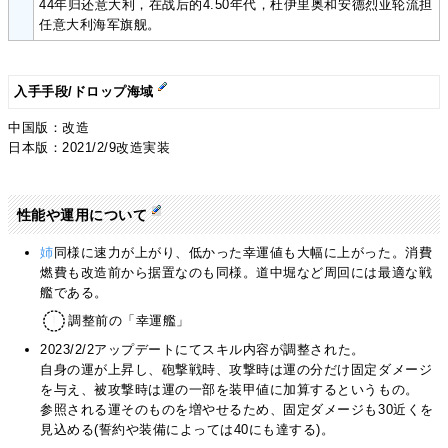
44年归还意大利，在战后的4.50年代，杜伊里奥和安德烈亚轮流担
任意大利海军旗舰。
入手手段/ドロップ海域
中国版：改造
日本版：2021/2/9改造実装
性能や運用について
姉
同様に速力が上がり、低かった幸運値も大幅に上がった。消費
燃費も改造前から据置なのも同様。道中堀など周回には最適な戦
艦である。
調整前の「幸運艦」
2023/2/2アップデートにてスキル内容が調整された。
自身の運が上昇し、砲撃戦時、攻撃時は運の分だけ固定ダメージ
を与え、被攻撃時は運の一部を装甲値に加算するというもの。
参照される運そのものを増やせるため、固定ダメージも30近くを
見込める(誓約や装備によっては40にも達する)。