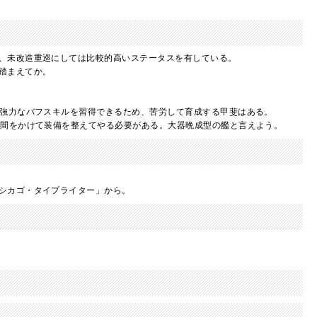
、未改造重巡にしては比較的高いステータスを有している。
踏まえてか。
強力なバフスキルを習得できるため、苦労して育成する甲斐はある。
時間をかけて装備を整えてやる必要がある。大器晩成型の艦と言えよう。
シカゴ・タイプライター」から。