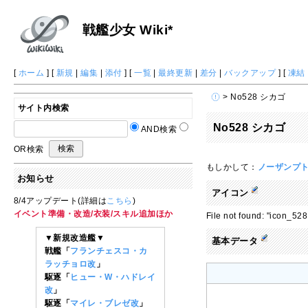
戦艦少女 Wiki*
[
ホーム
] [
新規
|
編集
|
添付
] [
一覧
|
最終更新
|
差分
|
バックアップ
] [
凍結
> No528 シカゴ
サイト内検索
No528 シカゴ
AND検索
OR検索
もしかして：
ノーザンプトン
お知らせ
アイコン
8/4アップデート(詳細は
こちら
)
イベント準備・改造/衣装/スキル追加ほか
File not found: "icon_5
▼新規改造艦▼
基本データ
戦艦「
フランチェスコ・カ
ラッチョロ改
」
駆逐「
ヒュー・W・ハドレイ
改
」
駆逐「
マイレ・ブレゼ改
」