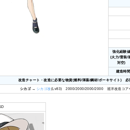
強化経験
(火力/雷装/
対空)
建造時
改造チャート・改造に必要な物資(燃料/弾薬/鋼材/ボーキサイト) 必
シカゴ
→
シカゴ改
(Lv83) 2000/2000/2000/2000 巡洋改造コ
SD