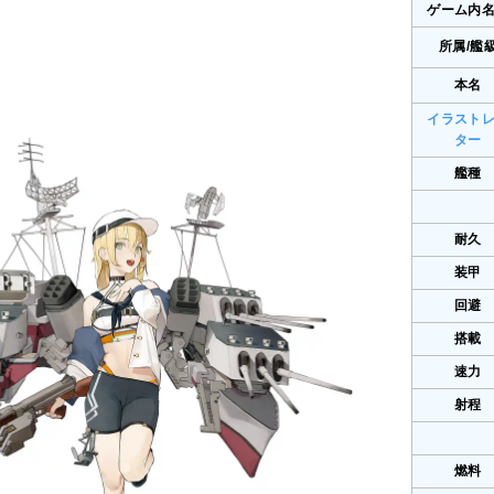
ゲーム内
所属/艦
本名
イラスト
ター
艦種
耐久
装甲
回避
搭載
速力
射程
燃料