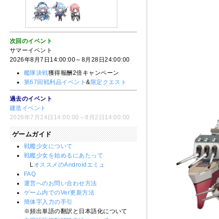
次回のイベント
サマーイベント
2026年8月7日14:00:00～8月28日24:00:00
艦隊決戦
獲得報酬2倍キャンペーン
第67回戦利品イベント
&
限定クエスト
過去のイベント
建造イベント
2026年7月24日14:00:00～8月2日14:00:00
ゲームガイド
戦艦少女について
戦艦少女を始めるにあたって
L
オススメのAndroidエミュ
FAQ
運営へのお問い合わせ方法
ゲーム内でのVer更新方法
簡体字入力の手引
※頻出単語の翻訳と日本語化について