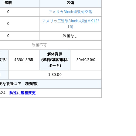
艦載
装備
0
アメリカ3inch連装対空砲
アメリカ三連装8inch火砲(MK12/
0
15)
0
装備なし
装備不可
値
解体資源
装甲/
43/0/18/85
(燃料/弾薬/鋼材/
30/40/30/0
ボーキ)
間
1:30:00
要な改造コア 種類/数
ア×24
防巡に艦種変更