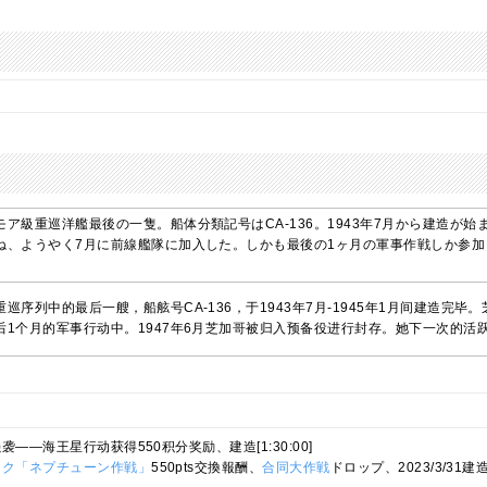
ア級重巡洋艦最後の一隻。船体分類記号はCA-136。1943年7月から建造が始
ね、ようやく7月に前線艦隊に加入した。しかも最後の1ヶ月の軍事作戦しか参加し
巡序列中的最后一艘，船舷号CA-136，于1943年7月-1945年1月间建造完
后1个月的军事行动中。1947年6月芝加哥被归入预备役进行封存。她下一次的活
袭——海王星行动获得550积分奖励、建造[1:30:00]
イク「ネプチューン作戦」
550pts交換報酬、
合同大作戦
ドロップ、2023/3/31建造