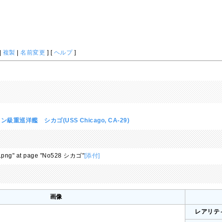
|
複製
|
名前変更
] [
ヘルプ
]
級重巡洋艦 シカゴ(USS Chicago, CA-29)
28.png" at page "No528 シカゴ"
[添付]
画像
レアリテ