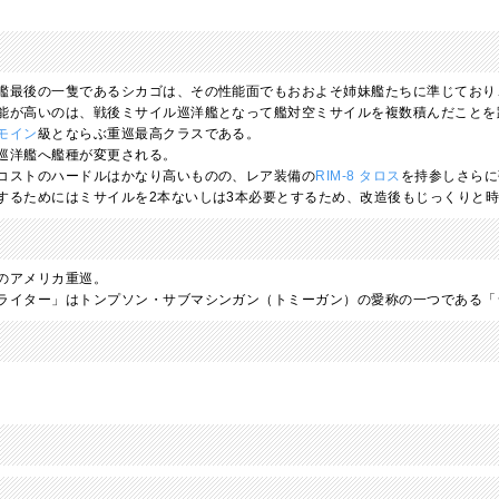
艦最後の一隻であるシカゴは、その性能面でもおおよそ姉妹艦たちに準じており
能が高いのは、戦後ミサイル巡洋艦となって艦対空ミサイルを複数積んだことを
モイン
級とならぶ重巡最高クラスである。
巡洋艦へ艦種が変更される。
コストのハードルはかなり高いものの、レア装備の
RIM-8 タロス
を持参しさらに
するためにはミサイルを2本ないしは3本必要とするため、改造後もじっくりと
のアメリカ重巡。
ライター」はトンプソン・サブマシンガン（トミーガン）の愛称の一つである「