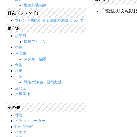
艦種別装備例
図鑑説明文も意味
好友（フレンド）
フレンド機能や防衛艦隊の編成について
鎮守府
鎮守府
提督アイコン
宿舎
保管室
メダル・勲章
食堂
浴場
学院
戦術の評価・習得方法
放映室
支援基地
その他
母港
イラストレーター
CV（声優）
小ネタ