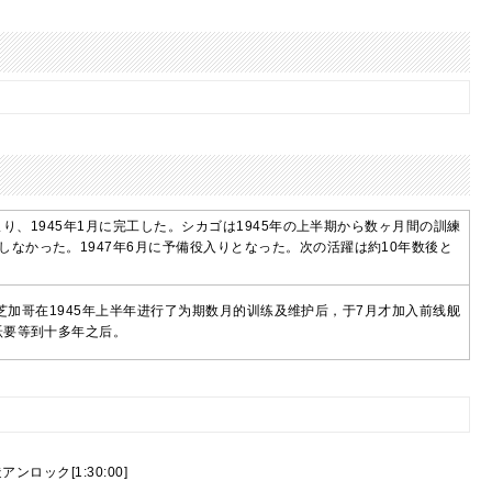
まり、1945年1月に完工した。シカゴは1945年の上半期から数ヶ月間の訓練
なかった。1947年6月に予備役入りとなった。次の活躍は約10年数後と
毕。芝加哥在1945年上半年进行了为期数月的训练及维护后，于7月才加入前线舰
跃要等到十多年之后。
アンロック[1:30:00]