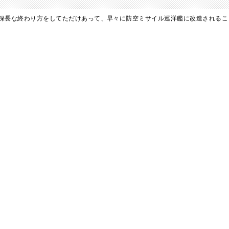
深長な終わり方をしてただけあって、早々に防空ミサイル巡洋艦に改造されること