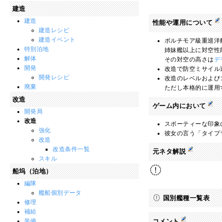
建造
建造
性能や運用について
建造レシピ
建造イベント
ボルチモア級重巡洋
特別泊地
姉妹艦以上に対空性
解体
その対空の高さは
デ
開発
改造で防空ミサイル
開発レシピ
改造のレベルおよび
廃棄
ただし本格的に運用
改造
ゲーム内において
開発局
改造
スポーティーな印象
強化
彼女の言う「タイプ
改造
改造条件一覧
元ネタ解説
スキル
船坞（泊地）
編隊
艦船個別データ
国別艦種一覧表
修理
補給
装備
コメント