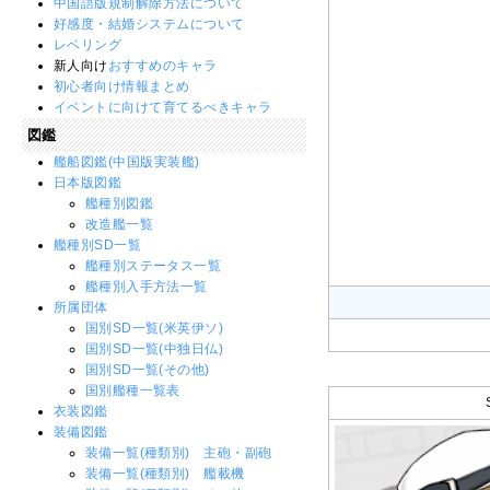
中国語版規制解除方法について
好感度・結婚システムについて
レベリング
新人向け
おすすめのキャラ
初心者向け情報まとめ
イベントに向けて育てるべきキャラ
図鑑
艦船図鑑(中国版実装艦)
日本版図鑑
艦種別図鑑
改造艦一覧
艦種別SD一覧
艦種別ステータス一覧
艦種別入手方法一覧
所属団体
国別SD一覧(米英伊ソ)
国別SD一覧(中独日仏)
国別SD一覧(その他)
国別艦種一覧表
衣装図鑑
装備図鑑
装備一覧(種類別) 主砲・副砲
装備一覧(種類別) 艦載機