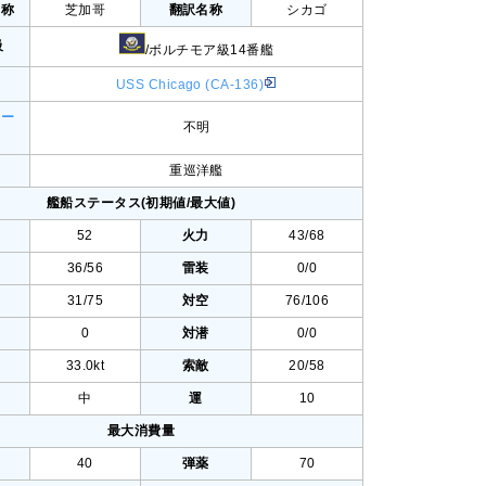
名称
芝加哥
翻訳名称
シカゴ
級
/ボルチモア級14番艦
USS Chicago (CA-136)
レー
不明
重巡洋艦
艦船ステータス(初期値/最大値)
52
火力
43/68
36/56
雷装
0/0
31/75
対空
76/106
0
対潜
0/0
33.0kt
索敵
20/58
中
運
10
最大消費量
40
弾薬
70