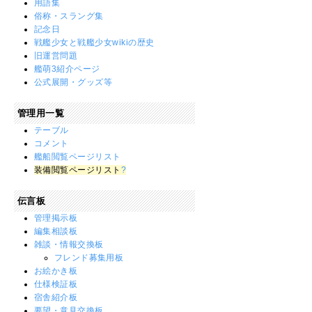
用語集
俗称・スラング集
記念日
戦艦少女と戦艦少女wikiの歴史
旧運営問題
艦萌3紹介ページ
公式展開・グッズ等
管理用一覧
テーブル
コメント
艦船閲覧ページリスト
装備閲覧ページリスト
?
伝言板
管理掲示板
編集相談板
雑談・情報交換板
フレンド募集用板
お絵かき板
仕様検証板
宿舎紹介板
要望・意見交換板