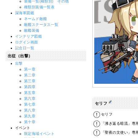
装備一覧(種類別) その他
種類別装備一覧表
深海軍図鑑
ネームド敵艦
敵艦ステータス一覧
敵艦装備
インテリア図鑑
ログイン画面
記念日一覧
出征（出撃）
出撃
第一章
第二章
第三章
第四章
第五章
第六章
セリフ
第七章
第八章
セリフ
第九章
第十章
「沸き返る暗流」専
イベント
「聖夜の文使い」専
限定海域イベント