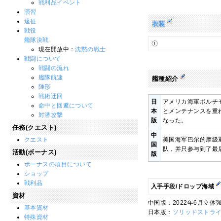
戦利品イベント
演習
遠征
衣装
戦役
艦隊決戦
現在開放中：
沈黙の戦士
戦闘について
戦闘の流れ
艦隊航速
艦種紹介
陣形
戦術迂回
日
アメリカ海軍ボルチモ
命中と回避について
本
とメンテナンスを重
対潜攻撃
版
なった。
任務(クエスト)
中
クエスト
美国海军巴尔的摩级重
国
队，并只参与到了最
活動(ボーナス)
版
ボーナスの項目について
ショップ
戦利品
入手手段/ドロップ海域
資材
中国版：2022年6月立体强
基本資材
日本版：
ソリッドストラ
特殊資材