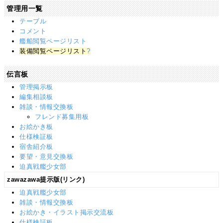
管理用一覧
テーブル
コメント
艦船閲覧ページリスト
装備閲覧ページリスト
?
伝言板
管理掲示板
編集相談板
雑談・情報交換板
フレンド募集用板
お絵かき板
仕様検証板
宿舎紹介板
要望・意見交換板
迫真戦艦少女部
zawazawa提示版(リンク)
迫真戦艦少女部
雑談・情報交換板
お絵かき・イラスト掲示交流板
仕様検証板