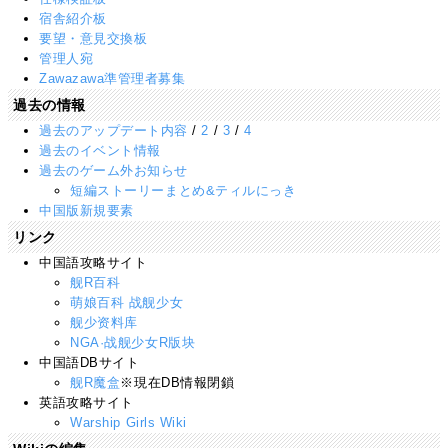
宿舎紹介板
要望・意見交換板
管理人宛
Zawazawa準管理者募集
過去の情報
過去のアップデート内容
/
2
/
3
/
4
過去のイベント情報
過去のゲーム外お知らせ
短編ストーリーまとめ&ティルにっき
中国版新規要素
リンク
中国語攻略サイト
舰R百科
萌娘百科 战舰少女
舰少资料库
NGA·战舰少女R版块
中国語DBサイト
舰R魔盒
※現在DB情報閉鎖
英語攻略サイト
Warship Girls Wiki