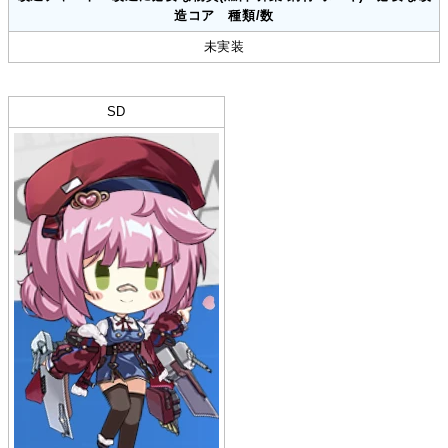
造コア 種類/数
未実装
SD