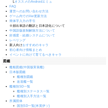
L
オススメのAndroidエミュ
FAQ
運営へのお問い合わせ方法
ゲーム内でのVer更新方法
簡体字入力の手引
※頻出単語の翻訳と日本語化について
中国語版規制解除方法について
好感度・結婚システムについて
レベリング
新人向け
おすすめのキャラ
初心者向け情報まとめ
イベントに向けて育てるべきキャラ
図鑑
艦船図鑑(中国版実装艦)
日本版図鑑
艦種別図鑑
改造艦一覧
艦種別SD一覧
艦種別ステータス一覧
艦種別入手方法一覧
所属団体
国別SD一覧(米英伊ソ)