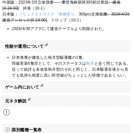
中国版：2023年3月立体强袭——攀登海峡获得300积分奖励
、建造
[0:24:00]
、掉落（10-1）
日本版：
ソリッドストライク「海峡登り」
300pts交換報酬
、2024/4/26
建造アンロック[0:24:00]
、ドロップ（10-1）
2026/4/30アプデにて建造テーブルより削除された。
性能や運用について
日本海軍が建造した秋月型駆逐艦の1隻。
同級実装6隻目として、そのステータスは
秋月
と全く同じである。
従って総評も未改造秋月型のそれと同じく、日本駆逐全体から見
ても気持ち程度に高い対空値がちょっとした特徴であるくらい。
ゲーム内において
元ネタ解説
国別艦種一覧表