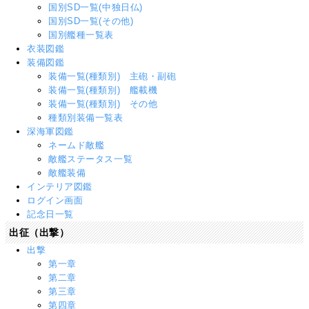
国別SD一覧(中独日仏)
国別SD一覧(その他)
国別艦種一覧表
衣装図鑑
装備図鑑
装備一覧(種類別) 主砲・副砲
装備一覧(種類別) 艦載機
装備一覧(種類別) その他
種類別装備一覧表
深海軍図鑑
ネームド敵艦
敵艦ステータス一覧
敵艦装備
インテリア図鑑
ログイン画面
記念日一覧
出征（出撃）
出撃
第一章
第二章
第三章
第四章