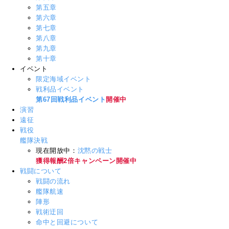
第五章
第六章
第七章
第八章
第九章
第十章
イベント
限定海域イベント
戦利品イベント
第67回戦利品イベント
開催中
演習
遠征
戦役
艦隊決戦
現在開放中：
沈黙の戦士
獲得報酬2倍キャンペーン開催中
戦闘について
戦闘の流れ
艦隊航速
陣形
戦術迂回
命中と回避について