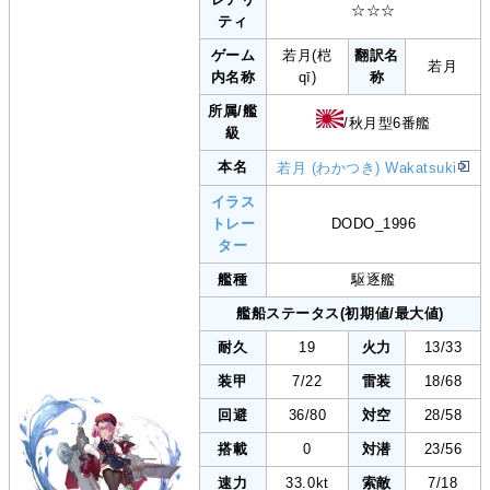
☆☆☆
ティ
ゲーム
若月(桤
翻訳名
若月
内名称
qī)
称
所属/艦
/秋月型6番艦
級
本名
若月 (わかつき) Wakatsuki
イラス
トレー
DODO_1996
ター
艦種
駆逐艦
艦船ステータス(初期値/最大値)
耐久
19
火力
13/33
装甲
7/22
雷装
18/68
回避
36/80
対空
28/58
搭載
0
対潜
23/56
速力
33.0kt
索敵
7/18