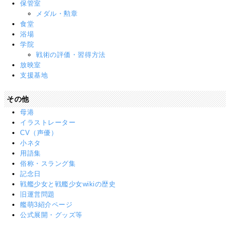
保管室
メダル・勲章
食堂
浴場
学院
戦術の評価・習得方法
放映室
支援基地
その他
母港
イラストレーター
CV（声優）
小ネタ
用語集
俗称・スラング集
記念日
戦艦少女と戦艦少女wikiの歴史
旧運営問題
艦萌3紹介ページ
公式展開・グッズ等