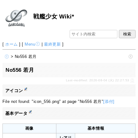
戦艦少女 Wiki*
[
ホーム
] [
Menu
|
最終更新
]
> No556 若月
No556 若月
Last-modified: 2026-08-04 (火) 22:27:53
アイコン
File not found: "icon_556.png" at page "No556 若月"
[添付]
基本データ
画像
基本情報
レアリ