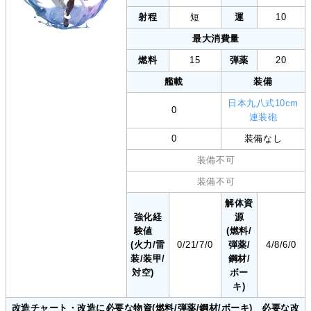
射程
短
運
10
最大消費量
燃料
15
弾薬
20
艦載
装備
日本九八式10cm
0
連装砲
0
装備なし
装備不可
装備不可
解体資
強化経
源
験値
(燃料/
(火力/雷
0/21/7/0
弾薬/
4/8/6/0
装/装甲/
鋼材/
対空)
ボー
キ)
改造チャート・改造に必要な物資(燃料/弾薬/鋼材/ボーキ) 必要な改