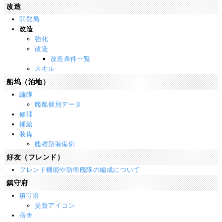
改造
開発局
改造
強化
改造
改造条件一覧
スキル
船坞（泊地）
編隊
艦船個別データ
修理
補給
装備
艦種別装備例
好友（フレンド）
フレンド機能や防衛艦隊の編成について
鎮守府
鎮守府
提督アイコン
宿舎