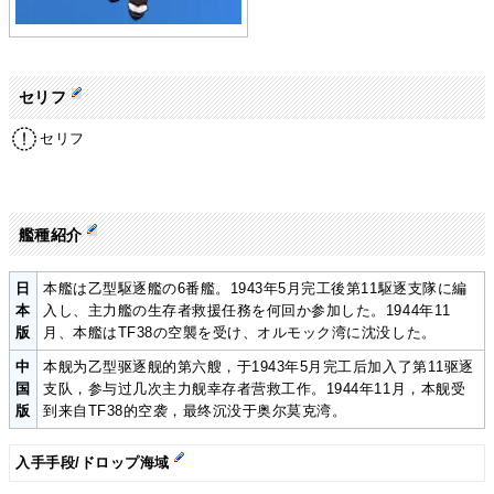
セリフ
セリフ
艦種紹介
日
本艦は乙型駆逐艦の6番艦。1943年5月完工後第11駆逐支隊に編
本
入し、主力艦の生存者救援任務を何回か参加した。1944年11
版
月、本艦はTF38の空襲を受け、オルモック湾に沈没した。
中
本舰为乙型驱逐舰的第六艘，于1943年5月完工后加入了第11驱逐
国
支队，参与过几次主力舰幸存者营救工作。1944年11月，本舰受
版
到来自TF38的空袭，最终沉没于奥尔莫克湾。
入手手段/ドロップ海域