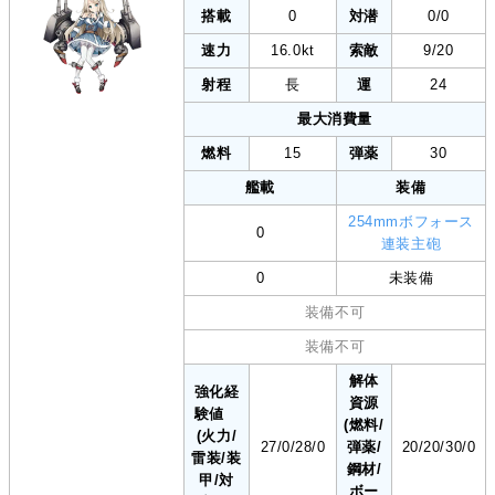
搭載
0
対潜
0/0
速力
16.0kt
索敵
9/20
射程
長
運
24
最大消費量
燃料
15
弾薬
30
艦載
装備
254mmボフォース
0
連装主砲
0
未装備
装備不可
装備不可
解体
強化経
資源
験値
(燃料/
(火力/
27/0/28/0
弾薬/
20/20/30/0
雷装/装
鋼材/
甲/対
ボー