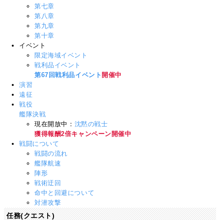
第七章
第八章
第九章
第十章
イベント
限定海域イベント
戦利品イベント
第67回戦利品イベント
開催中
演習
遠征
戦役
艦隊決戦
現在開放中：
沈黙の戦士
獲得報酬2倍キャンペーン開催中
戦闘について
戦闘の流れ
艦隊航速
陣形
戦術迂回
命中と回避について
対潜攻撃
任務(クエスト)