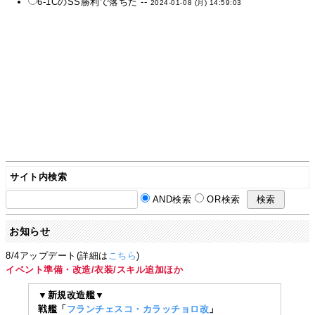
6-1CのSS勝利で落ちた --
2024-01-08 (月) 14:59:03
サイト内検索
AND検索
OR検索
お知らせ
8/4アップデート(詳細は
こちら
)
イベント準備・改造/衣装/スキル追加ほか
▼新規改造艦▼
戦艦「
フランチェスコ・カラッチョロ改
」