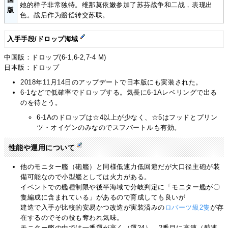
她的样子非常独特。维那莫依嫩参加了苏芬战争和二战，表现出
版
色。战后作为赔偿转交苏联。
入手手段/ドロップ海域
中国版：ドロップ(6-1,6-2,7-4 M)
日本版：ドロップ
2018年11月14日のアップデートで日本版にも実装された。
6-1などで低確率でドロップする。気長に6-1Aレベリングで出る
のを待とう。
6-1Aのドロップは☆4以上が少なく、☆5はフッドとプリン
ツ・オイゲンのみなのでスフバートルも有効。
性能や運用について
他のモニター艦（砲艦）と同様低速力低回避だが大口径主砲が装
備可能なので小型艦としては火力がある。
イベントでの艦種制限や後半海域で分岐判定に「モニター艦が〇
隻編成に含まれている」があるので育成しても良いが
建造で入手が比較的安易かつ改造が実装済みの
ロバーツ級
2隻
が存
在するのでその役も奪われ気味。
モニター艦の中では一番運が高く（運24）、2番目に高速（航速