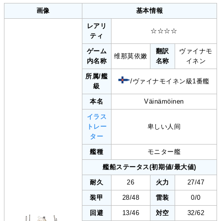
画像
基本情報
レアリ
☆☆☆☆
ティ
ゲーム
翻訳
ヴァイナモ
维那莫依嫩
内名称
名称
イネン
所属/艦
/ヴァイナモイネン級1番艦
級
本名
Väinämöinen
イラス
トレー
卑しい人间
ター
艦種
モニター艦
艦船ステータス(初期値/最大値)
耐久
26
火力
27/47
装甲
28/48
雷装
0/0
回避
13/46
対空
32/62