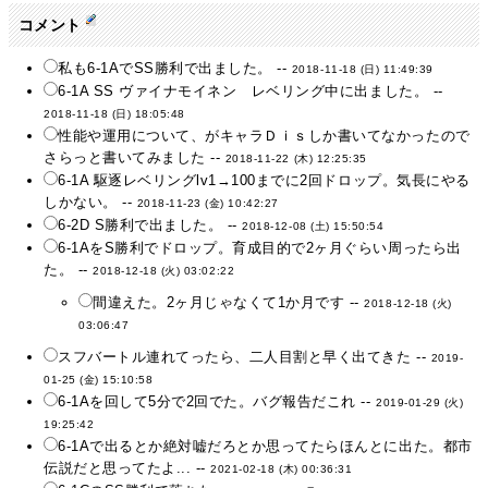
コメント
私も6-1AでSS勝利で出ました。 --
2018-11-18 (日) 11:49:39
6-1A SS ヴァイナモイネン レベリング中に出ました。 --
2018-11-18 (日) 18:05:48
性能や運用について、がキャラＤｉｓしか書いてなかったので
さらっと書いてみました --
2018-11-22 (木) 12:25:35
6-1A 駆逐レベリングlv1→100までに2回ドロップ。気長にやる
しかない。 --
2018-11-23 (金) 10:42:27
6-2D S勝利で出ました。 --
2018-12-08 (土) 15:50:54
6-1AをS勝利でドロップ。育成目的で2ヶ月ぐらい周ったら出
た。 --
2018-12-18 (火) 03:02:22
間違えた。2ヶ月じゃなくて1か月です --
2018-12-18 (火)
03:06:47
スフバートル連れてったら、二人目割と早く出てきた --
2019-
01-25 (金) 15:10:58
6-1Aを回して5分で2回でた。バグ報告だこれ --
2019-01-29 (火)
19:25:42
6-1Aで出るとか絶対嘘だろとか思ってたらほんとに出た。都市
伝説だと思ってたよ... --
2021-02-18 (木) 00:36:31