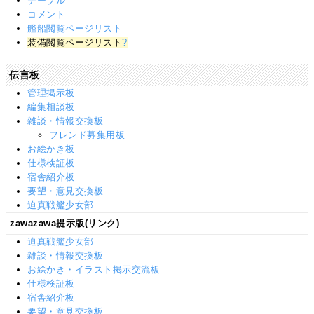
テーブル
コメント
艦船閲覧ページリスト
装備閲覧ページリスト
?
伝言板
管理掲示板
編集相談板
雑談・情報交換板
フレンド募集用板
お絵かき板
仕様検証板
宿舎紹介板
要望・意見交換板
迫真戦艦少女部
zawazawa提示版(リンク)
迫真戦艦少女部
雑談・情報交換板
お絵かき・イラスト掲示交流板
仕様検証板
宿舎紹介板
要望・意見交換板