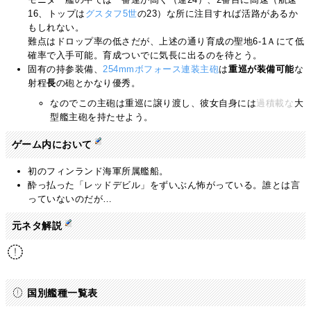
16、トップは
グスタフ5世
の23）な所に注目すれば活路があるか
もしれない。
難点はドロップ率の低さだが、上述の通り育成の聖地6-1Ａにて低
確率で入手可能。育成ついでに気長に出るのを待とう。
固有の持参装備、
254mmボフォース連装主砲
は
重巡が装備可能
な
射程
長
の砲とかなり優秀。
なのでこの主砲は重巡に譲り渡し、彼女自身には
過積載な
大
型艦主砲を持たせよう。
ゲーム内において
初のフィンランド海軍所属艦船。
酔っ払った「レッドデビル」をずいぶん怖がっている。誰とは言
っていないのだが…
ソ連艦の誰かではあるのだろうが
元ネタ解説
国別艦種一覧表