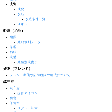
改造
強化
改造
改造条件一覧
スキル
船坞（泊地）
編隊
艦船個別データ
修理
補給
装備
艦種別装備例
好友（フレンド）
フレンド機能や防衛艦隊の編成について
鎮守府
鎮守府
提督アイコン
宿舎
保管室
メダル・勲章