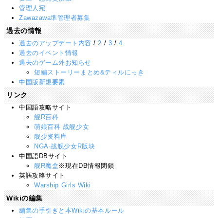
管理人宛
Zawazawa準管理者募集
過去の情報
過去のアップデート内容
/
2
/
3
/
4
過去のイベント情報
過去のゲーム外お知らせ
短編ストーリーまとめ&ティルにっき
中国版新規要素
リンク
中国語攻略サイト
舰R百科
萌娘百科 战舰少女
舰少资料库
NGA·战舰少女R版块
中国語DBサイト
舰R魔盒
※現在DB情報閉鎖
英語攻略サイト
Warship Girls Wiki
Wikiの編集
編集の手引きと本Wikiの基本ルール