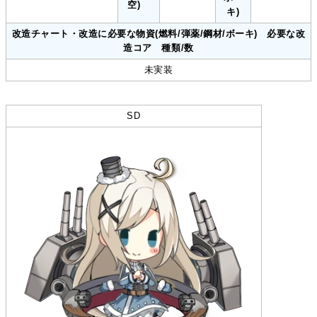
空)
キ)
改造チャート・改造に必要な物資(燃料/弾薬/鋼材/ボーキ) 必要な改
造コア 種類/数
未実装
SD