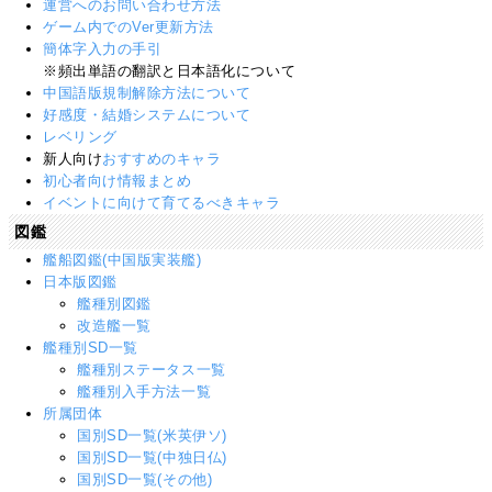
運営へのお問い合わせ方法
ゲーム内でのVer更新方法
簡体字入力の手引
※頻出単語の翻訳と日本語化について
中国語版規制解除方法について
好感度・結婚システムについて
レベリング
新人向け
おすすめのキャラ
初心者向け情報まとめ
イベントに向けて育てるべきキャラ
図鑑
艦船図鑑(中国版実装艦)
日本版図鑑
艦種別図鑑
改造艦一覧
艦種別SD一覧
艦種別ステータス一覧
艦種別入手方法一覧
所属団体
国別SD一覧(米英伊ソ)
国別SD一覧(中独日仏)
国別SD一覧(その他)