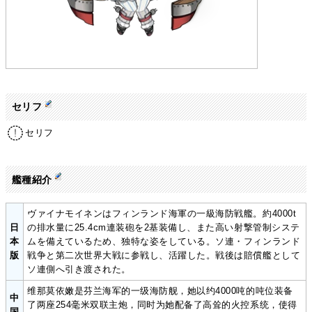
セリフ
セリフ
艦種紹介
ヴァイナモイネンはフィンランド海軍の一級海防戦艦。約4000t
日
の排水量に25.4cm連装砲を2基装備し、また高い射撃管制システ
本
ムを備えているため、独特な姿をしている。ソ連・フィンランド
版
戦争と第二次世界大戦に参戦し、活躍した。戦後は賠償艦として
ソ連側へ引き渡された。
维那莫依嫩是芬兰海军的一级海防舰，她以约4000吨的吨位装备
中
了两座254毫米双联主炮，同时为她配备了高耸的火控系统，使得
国