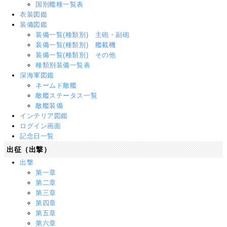
国別艦種一覧表
衣装図鑑
装備図鑑
装備一覧(種類別) 主砲・副砲
装備一覧(種類別) 艦載機
装備一覧(種類別) その他
種類別装備一覧表
深海軍図鑑
ネームド敵艦
敵艦ステータス一覧
敵艦装備
インテリア図鑑
ログイン画面
記念日一覧
出征（出撃）
出撃
第一章
第二章
第三章
第四章
第五章
第六章