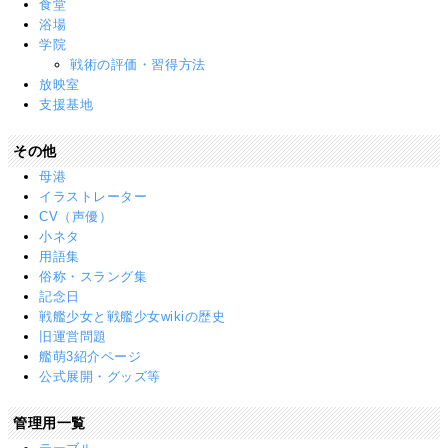
食堂
浴場
学院
戦術の評価・習得方法
放映室
支援基地
その他
母港
イラストレーター
CV（声優）
小ネタ
用語集
俗称・スラング集
記念日
戦艦少女と戦艦少女wikiの歴史
旧運営問題
艦萌3紹介ページ
公式展開・グッズ等
管理用一覧