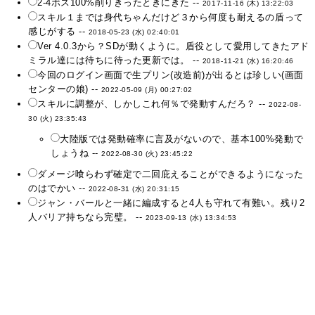
2-4ボス100%削りきったときにきた --
2017-11-16 (木) 13:22:03
スキル１までは身代ちゃんだけど３から何度も耐えるの盾って
感じがする --
2018-05-23 (水) 02:40:01
Ver 4.0.3から？SDが動くように。盾役として愛用してきたアド
ミラル達には待ちに待った更新では。 --
2018-11-21 (水) 16:20:46
今回のログイン画面で生プリン(改造前)が出るとは珍しい(画面
センターの娘) --
2022-05-09 (月) 00:27:02
スキルに調整が、しかしこれ何％で発動すんだろ？ --
2022-08-
30 (火) 23:35:43
大陸版では発動確率に言及がないので、基本100%発動で
しょうね --
2022-08-30 (火) 23:45:22
ダメージ喰らわず確定で二回庇えることができるようになった
のはでかい --
2022-08-31 (水) 20:31:15
ジャン・バールと一緒に編成すると4人も守れて有難い。残り2
人バリア持ちなら完璧。 --
2023-09-13 (水) 13:34:53