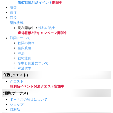
第67回戦利品イベント
開催中
演習
遠征
戦役
艦隊決戦
現在開放中：
沈黙の戦士
獲得報酬2倍キャンペーン開催中
戦闘について
戦闘の流れ
艦隊航速
陣形
戦術迂回
命中と回避について
対潜攻撃
任務(クエスト)
クエスト
戦利品イベント関連クエスト実施中
活動(ボーナス)
ボーナスの項目について
ショップ
戦利品