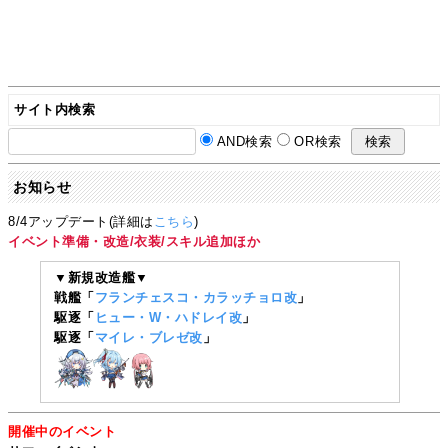
サイト内検索
AND検索
OR検索
お知らせ
8/4アップデート(詳細は
こちら
)
イベント準備・改造/衣装/スキル追加ほか
▼新規改造艦▼
戦艦「
フランチェスコ・カラッチョロ改
」
駆逐「
ヒュー・W・ハドレイ改
」
駆逐「
マイレ・ブレゼ改
」
開催中のイベント