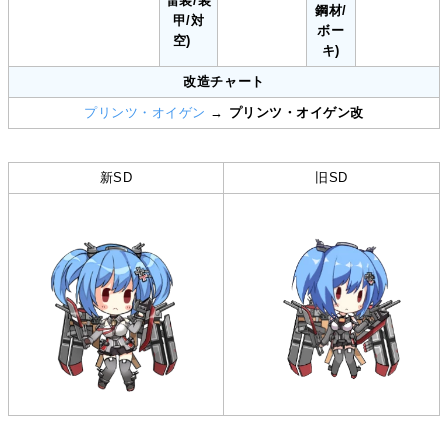
雷装/装
鋼材/
甲/対
ボー
空)
キ)
改造チャート
プリンツ・オイゲン
→
プリンツ・オイゲン改
新SD
旧SD