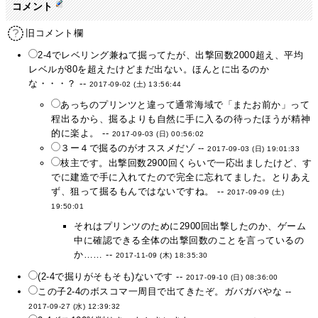
コメント
旧コメント欄
2-4でレベリング兼ねて掘ってたが、出撃回数2000超え、平均
レベルが80を超えたけどまだ出ない。ほんとに出るのか
な・・・？ --
2017-09-02 (土) 13:56:44
あっちのプリンツと違って通常海域で「またお前か」って
程出るから、掘るよりも自然に手に入るの待ったほうが精神
的に楽よ。 --
2017-09-03 (日) 00:56:02
３ー４で掘るのがオススメだゾ --
2017-09-03 (日) 19:01:33
枝主です。出撃回数2900回くらいで一応出ましたけど、す
でに建造で手に入れてたので完全に忘れてました。とりあえ
ず、狙って掘るもんではないですね。 --
2017-09-09 (土)
19:50:01
それはプリンツのために2900回出撃したのか、ゲーム
中に確認できる全体の出撃回数のことを言っているの
か…… --
2017-11-09 (木) 18:35:30
(2-4で掘りがそもそも)ないです --
2017-09-10 (日) 08:36:00
この子2-4のボスコマ一周目で出てきたぞ。ガバガバやな --
2017-09-27 (水) 12:39:32