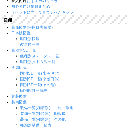
新人向け
おすすめのキャラ
初心者向け情報まとめ
イベントに向けて育てるべきキャラ
図鑑
艦船図鑑(中国版実装艦)
日本版図鑑
艦種別図鑑
改造艦一覧
艦種別SD一覧
艦種別ステータス一覧
艦種別入手方法一覧
所属団体
国別SD一覧(米英伊ソ)
国別SD一覧(中独日仏)
国別SD一覧(その他)
国別艦種一覧表
衣装図鑑
装備図鑑
装備一覧(種類別) 主砲・副砲
装備一覧(種類別) 艦載機
装備一覧(種類別) その他
種類別装備一覧表