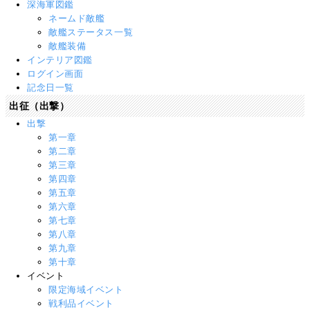
深海軍図鑑
ネームド敵艦
敵艦ステータス一覧
敵艦装備
インテリア図鑑
ログイン画面
記念日一覧
出征（出撃）
出撃
第一章
第二章
第三章
第四章
第五章
第六章
第七章
第八章
第九章
第十章
イベント
限定海域イベント
戦利品イベント