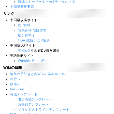
短編ストーリーまとめ&ティルにっき
中国版新規要素
リンク
中国語攻略サイト
舰R百科
萌娘百科 战舰少女
舰少资料库
NGA·战舰少女R版块
中国語DBサイト
舰R魔盒
※現在DB情報閉鎖
英語攻略サイト
Warship Girls Wiki
Wikiの編集
編集の手引きと本Wikiの基本ルール
練習ページ
砂場２
MenuBar
海域テンプレート
限定海域テンプレート
防衛戦テンプレート
ソリッドストライクテンプレート