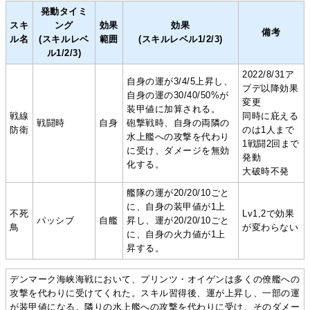
発動タイミ
スキ
ング
効果
効果
備考
ル名
(スキルレベ
範囲
(スキルレベル1/2/3)
ル1/2/3)
2022/8/31ア
自身の運が3/4/5上昇し、
プデ以降効果
自身の運の30/40/50%が
変更
装甲値に加算される。
戦線
同時に庇える
戦闘時
自身
砲撃戦時、自身の両隣の
防衛
のは1人まで
水上艦への攻撃を代わり
1戦闘2回まで
に受け、ダメージを無効
発動
化する。
大破時不発
艦隊の運が20/20/10ごと
に、自身の装甲値が1上
不死
Lv1,2で効果
パッシブ
自艦
昇し、運が20/20/10ごと
鳥
が変わらない
に、自身の火力値が1上
昇する。
デンマーク海峡海戦において、プリンツ・オイゲンは多くの僚艦への
攻撃を代わりに受けてくれた。スキル習得後、運が上昇し、一部の運
が装甲値になる。隣りの水上艦への攻撃を代わりに受け、そのダメー