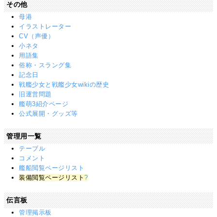
その他
母港
イラストレーター
CV（声優）
小ネタ
用語集
俗称・スラング集
記念日
戦艦少女と戦艦少女wikiの歴史
旧運営問題
艦萌3紹介ページ
公式展開・グッズ等
管理用一覧
テーブル
コメント
艦船閲覧ページリスト
装備閲覧ページリスト
?
伝言板
管理掲示板