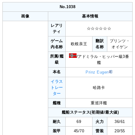
No.1038
画像
基本情報
レアリ
☆☆☆☆☆☆
ティ
ゲーム
翻訳
プリンツ・
欧根亲王
内名称
名称
オイゲン
所属/艦
/アドミラル・ヒッパー級3番
級
艦
本名
Prinz Eugen
イラス
トレー
哈路卡
ター
艦種
重巡洋艦
艦船ステータス(初期値/最大値)
耐久
69
火力
36/61
装甲
45/70
雷装
20/55