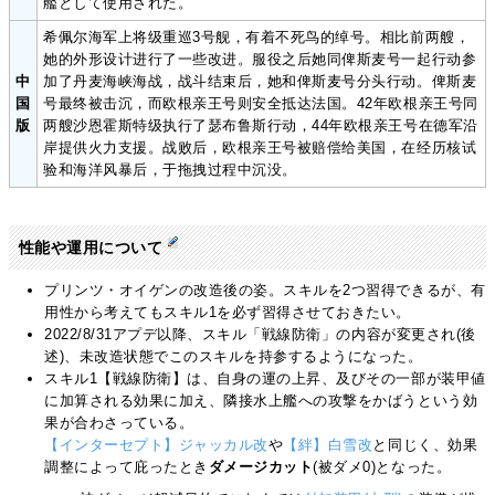
艦として使用された。
希佩尔海军上将级重巡3号舰，有着不死鸟的绰号。相比前两艘，
她的外形设计进行了一些改进。服役之后她同俾斯麦号一起行动参
中
加了丹麦海峡海战，战斗结束后，她和俾斯麦号分头行动。俾斯麦
国
号最终被击沉，而欧根亲王号则安全抵达法国。42年欧根亲王号同
版
两艘沙恩霍斯特级执行了瑟布鲁斯行动，44年欧根亲王号在德军沿
岸提供火力支援。战败后，欧根亲王号被赔偿给美国，在经历核试
验和海洋风暴后，于拖拽过程中沉没。
性能や運用について
プリンツ・オイゲンの改造後の姿。スキルを2つ習得できるが、有
用性から考えてもスキル1を必ず習得させておきたい。
2022/8/31アプデ以降、スキル「戦線防衛」の内容が変更され(後
述)、未改造状態でこのスキルを持参するようになった。
スキル1【戦線防衛】は、自身の運の上昇、及びその一部が装甲値
に加算される効果に加え、隣接水上艦への攻撃をかばうという効
果が合わさっている。
【インターセプト】ジャッカル改
や
【絆】白雪改
と同じく、効果
調整によって庇ったとき
ダメージカット
(被ダメ0)となった。