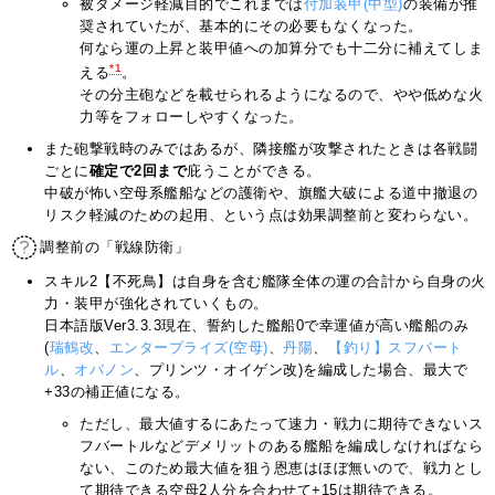
被ダメージ軽減目的でこれまでは
付加装甲(中型)
の装備が推
奨されていたが、基本的にその必要もなくなった。
何なら運の上昇と装甲値への加算分でも十二分に補えてしま
*1
える
。
その分主砲などを載せられるようになるので、やや低めな火
力等をフォローしやすくなった。
また砲撃戦時のみではあるが、隣接艦が攻撃されたときは各戦闘
ごとに
確定で2回まで
庇うことができる。
中破が怖い空母系艦船などの護衛や、旗艦大破による道中撤退の
リスク軽減のための起用、という点は効果調整前と変わらない。
調整前の「戦線防衛」
スキル2【不死鳥】は自身を含む艦隊全体の運の合計から自身の火
力・装甲が強化されていくもの。
日本語版Ver3.3.3現在、誓約した艦船0で幸運値が高い艦船のみ
(
瑞鶴改
、
エンタープライズ(空母)
、
丹陽
、
【釣り】スフバート
ル
、
オバノン
、プリンツ・オイゲン改)を編成した場合、最大で
+33の補正値になる。
ただし、最大値するにあたって速力・戦力に期待できないス
フバートルなどデメリットのある艦船を編成しなければなら
ない、このため最大値を狙う恩恵はほぼ無いので、戦力とし
て期待できる空母2人分を合わせて+15は期待できる。