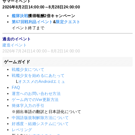
サマーイベント
2026年8月2日14:00:00～8月28日24:00:00
艦隊決戦
獲得報酬2倍キャンペーン
第67回戦利品イベント
&
限定クエスト
イベント終了まで
過去のイベント
建造イベント
2026年7月24日14:00:00～8月2日14:00:00
ゲームガイド
戦艦少女について
戦艦少女を始めるにあたって
L
オススメのAndroidエミュ
FAQ
運営へのお問い合わせ方法
ゲーム内でのVer更新方法
簡体字入力の手引
※頻出単語の翻訳と日本語化について
中国語版規制解除方法について
好感度・結婚システムについて
レベリング