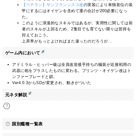
【ベテラン】サンフランシスコ改
の実装により単独首位の装
甲にするにはオイゲンを含めて運の合計が200必要になっ
た。
このように浪漫的なスキルではあるが、実用性に関しては前
者のスキルが上回るため、2隻目でも育てない限りは習得を
控えておこう。
上昇率がもっとよければまた違ったのだろうが…
ゲーム内において
アドミラル・ヒッパー級は全員改造後手持ちの艤装が近接戦用の
武器に砲をプラスしたものに変わる。プリンツ・オイゲン改はト
ンファーブレードと釵。
Ver4.0.3からSDが変更され、動きがついた
元ネタ解説
国別艦種一覧表