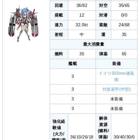
回避
36/82
対空
35/65
搭載
12
対潜
0/0
速力
32.0kt
索敵
24/68
射程
中
運
35
最大消費量
燃料
35
弾薬
65
艦載
装備
ドイツ203mm連装
3
砲
3
付加装甲(中型)
3
未装備
3
未装備
解体
強化経
資源
験値
(燃料/
(火力/
36/10/26/18
弾薬/
30/40/30/0