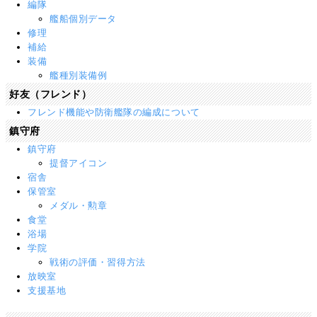
編隊
艦船個別データ
修理
補給
装備
艦種別装備例
好友（フレンド）
フレンド機能や防衛艦隊の編成について
鎮守府
鎮守府
提督アイコン
宿舎
保管室
メダル・勲章
食堂
浴場
学院
戦術の評価・習得方法
放映室
支援基地