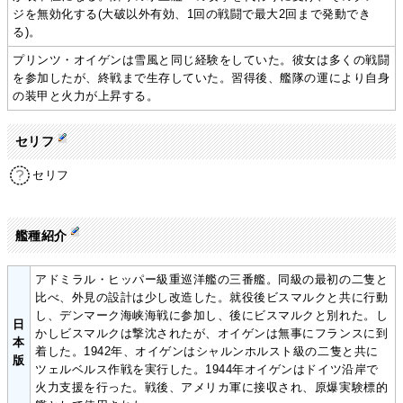
ジを無効化する(大破以外有効、1回の戦闘で最大2回まで発動でき
る)。
プリンツ・オイゲンは雪風と同じ経験をしていた。彼女は多くの戦闘
を参加したが、終戦まで生存していた。習得後、艦隊の運により自身
の装甲と火力が上昇する。
セリフ
セリフ
艦種紹介
アドミラル・ヒッパー級重巡洋艦の三番艦。同級の最初の二隻と
比べ、外見の設計は少し改造した。就役後ビスマルクと共に行動
し、デンマーク海峡海戦に参加し、後にビスマルクと別れた。し
日
かしビスマルクは撃沈されたが、オイゲンは無事にフランスに到
本
着した。1942年、オイゲンはシャルンホルスト級の二隻と共に
版
ツェルベルス作戦を実行した。1944年オイゲンはドイツ沿岸で
火力支援を行った。戦後、アメリカ軍に接収され、原爆実験標的