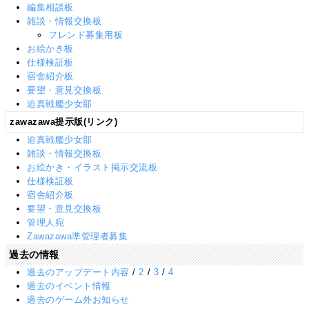
編集相談板
雑談・情報交換板
フレンド募集用板
お絵かき板
仕様検証板
宿舎紹介板
要望・意見交換板
迫真戦艦少女部
zawazawa提示版(リンク)
迫真戦艦少女部
雑談・情報交換板
お絵かき・イラスト掲示交流板
仕様検証板
宿舎紹介板
要望・意見交換板
管理人宛
Zawazawa準管理者募集
過去の情報
過去のアップデート内容
/
2
/
3
/
4
過去のイベント情報
過去のゲーム外お知らせ