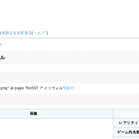
|
複製
|
名前変更
] [
ヘルプ
]
ル
ォル
507.png" at page "No507 アイツヴォル"
[添付]
画像
レアリティ
ゲーム内名