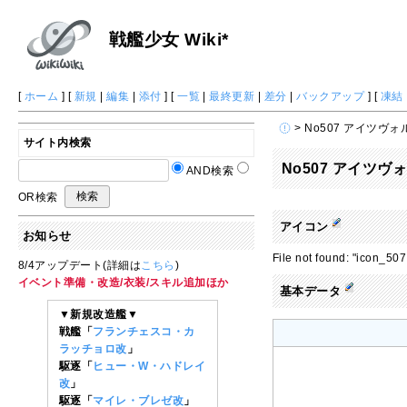
戦艦少女 Wiki*
[
ホーム
] [
新規
|
編集
|
添付
] [
一覧
|
最終更新
|
差分
|
バックアップ
] [
凍結
> No507 アイツヴォ
サイト内検索
No507 アイツヴ
AND検索
OR検索
アイコン
お知らせ
File not found: "icon_
8/4アップデート(詳細は
こちら
)
イベント準備・改造/衣装/スキル追加ほか
基本データ
▼新規改造艦▼
戦艦「
フランチェスコ・カ
ラッチョロ改
」
駆逐「
ヒュー・W・ハドレイ
改
」
駆逐「
マイレ・ブレゼ改
」