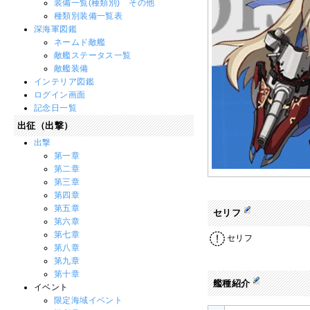
装備一覧(種類別) その他
種類別装備一覧表
深海軍図鑑
ネームド敵艦
敵艦ステータス一覧
敵艦装備
インテリア図鑑
ログイン画面
記念日一覧
出征（出撃）
出撃
第一章
第二章
第三章
第四章
第五章
セリフ
第六章
第七章
セリフ
第八章
第九章
第十章
艦種紹介
イベント
限定海域イベント