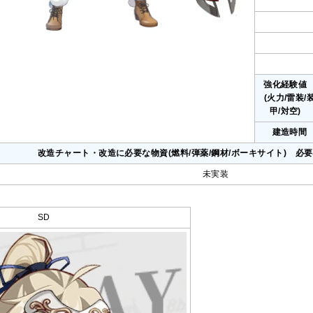
強化経験
(火力/雷装/
甲/対空)
建造時間
改造チャート・改造に必要な物資(燃料/弾薬/鋼材/ボーキサイト) 必
未実装
SD