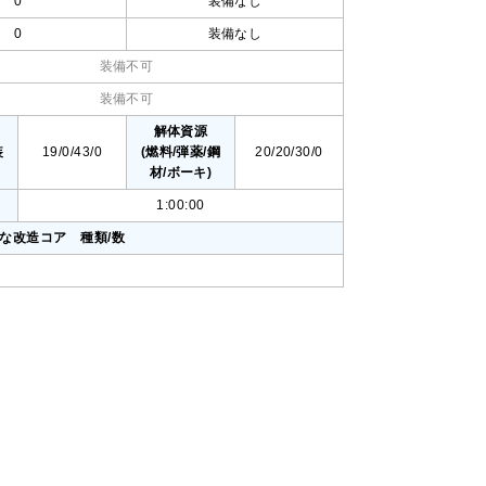
0
装備なし
0
装備なし
装備不可
装備不可
値
解体資源
装
19/0/43/0
(燃料/弾薬/鋼
20/20/30/0
材/ボーキ)
1:00:00
要な改造コア 種類/数