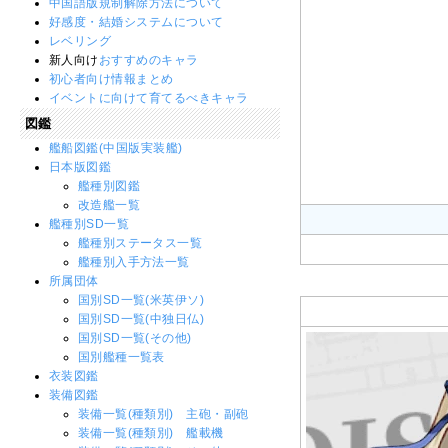
中国語版規制解除方法について
好感度・結婚システムについて
レベリング
新人向け
おすすめのキャラ
初心者向け情報まとめ
イベントに向けて育てるべきキャラ
図鑑
艦船図鑑(中国版実装艦)
日本版図鑑
艦種別図鑑
改造艦一覧
艦種別SD一覧
艦種別ステータス一覧
艦種別入手方法一覧
所属団体
国別SD一覧(米英伊ソ)
国別SD一覧(中独日仏)
国別SD一覧(その他)
国別艦種一覧表
衣装図鑑
装備図鑑
装備一覧(種類別) 主砲・副砲
装備一覧(種類別) 艦載機