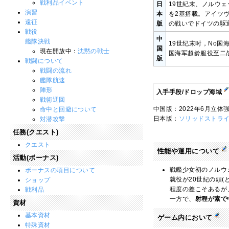
戦利品イベント
日
19世紀末、ノルウェ
演習
本
を2基搭載。アイツ
遠征
版
の戦いでドイツの駆
戦役
中
艦隊決戦
19世纪末时，No国
国
現在開放中：
沈黙の戦士
国海军超龄服役至二战
版
戦闘について
戦闘の流れ
艦隊航速
陣形
入手手段/ドロップ海域
戦術迂回
中国版：2022年6月立体强
命中と回避について
日本版：
ソリッドストラ
対潜攻撃
任務(クエスト)
クエスト
性能や運用について
活動(ボーナス)
戦艦少女初のノルウ
ボーナスの項目について
就役が20世紀の頭
ショップ
程度の差こそあるが
戦利品
一方で、
射程が素で
資材
基本資材
ゲーム内において
特殊資材