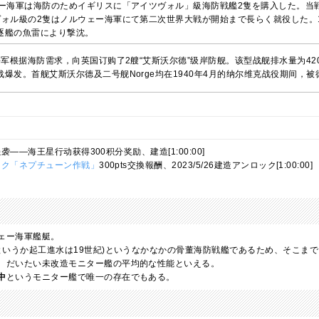
ー海軍は海防のためイギリスに「アイツヴォル」級海防戦艦2隻を購入した。当戦艦の
ヴォル級の2隻はノルウェー海軍にて第二次世界大戦が開始まで長らく就役した。1
逐艦の魚雷により撃沈。
海军根据海防需求，向英国订购了2艘“艾斯沃尔德”级岸防舰。该型战舰排水量为420
爆发。首舰艾斯沃尔德及二号舰Norge均在1940年4月的纳尔维克战役期间，
袭——海王星行动获得300积分奖励、建造[1:00:00]
イク「ネプチューン作戦」
300pts交換報酬、2023/5/26建造アンロック[1:00:00]
ェー海軍艦艇。
(というか起工進水は19世紀)というなかなかの骨董海防戦艦であるため、そこま
、だいたい未改造モニター艦の平均的な性能といえる。
中
というモニター艦で唯一の存在でもある。