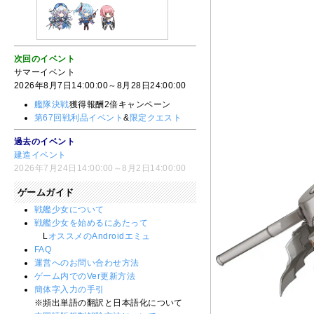
次回のイベント
サマーイベント
2026年8月7日14:00:00～8月28日24:00:00
艦隊決戦
獲得報酬2倍キャンペーン
第67回戦利品イベント
&
限定クエスト
過去のイベント
建造イベント
2026年7月24日14:00:00～8月2日14:00:00
ゲームガイド
戦艦少女について
戦艦少女を始めるにあたって
L
オススメのAndroidエミュ
FAQ
運営へのお問い合わせ方法
ゲーム内でのVer更新方法
簡体字入力の手引
※頻出単語の翻訳と日本語化について