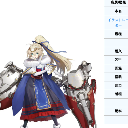
所属/艦級
本名
イラストレ
ター
艦種
耐久
装甲
回避
搭載
速力
射程
燃料