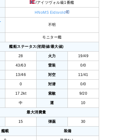
/アイツヴォル級1番艦
HNoMS Eidsvold
ー
不明
モニター艦
艦船ステータス(初期値/最大値)
28
火力
19/49
43/63
雷装
0/0
13/46
対空
11/41
0
対潜
0/0
17.2kt
索敵
9/20
中
運
10
最大消費量
15
弾薬
30
艦載
装備