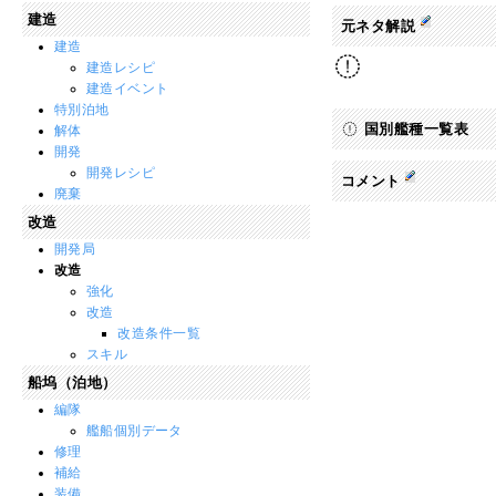
建造
元ネタ解説
建造
建造レシピ
建造イベント
特別泊地
国別艦種一覧表
解体
開発
開発レシピ
コメント
廃棄
改造
開発局
改造
強化
改造
改造条件一覧
スキル
船坞（泊地）
編隊
艦船個別データ
修理
補給
装備