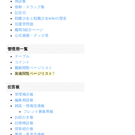
用語集
俗称・スラング集
記念日
戦艦少女と戦艦少女wikiの歴史
旧運営問題
艦萌3紹介ページ
公式展開・グッズ等
管理用一覧
テーブル
コメント
艦船閲覧ページリスト
装備閲覧ページリスト
?
伝言板
管理掲示板
編集相談板
雑談・情報交換板
フレンド募集用板
お絵かき板
仕様検証板
宿舎紹介板
要望・意見交換板