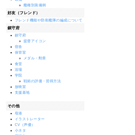
艦種別装備例
好友（フレンド）
フレンド機能や防衛艦隊の編成について
鎮守府
鎮守府
提督アイコン
宿舎
保管室
メダル・勲章
食堂
浴場
学院
戦術の評価・習得方法
放映室
支援基地
その他
母港
イラストレーター
CV（声優）
小ネタ