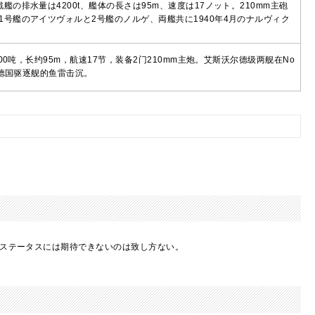
排水量は4200t、艦体の長さは95m、速度は17ノット。210mm主砲
号艦のアイツヴォルと2号艦のノルゲ、両艦共に1940年4月のナルヴィク
0吨，长约95m，航速17节，装备2门210mm主炮。艾斯沃尔德级两舰在No
被德国驱逐舰的鱼雷击沉。
でステータスには期待できないのは致し方ない。