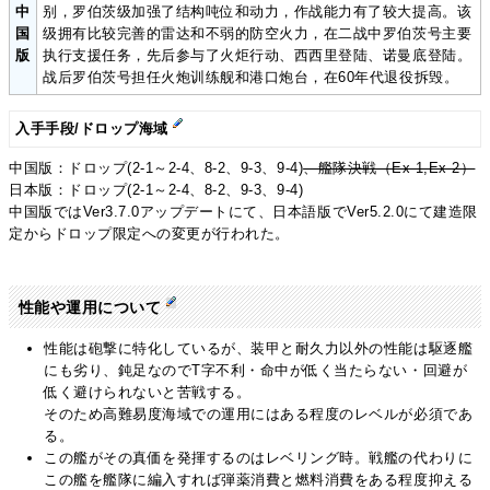
中
别，罗伯茨级加强了结构吨位和动力，作战能力有了较大提高。该
国
级拥有比较完善的雷达和不弱的防空火力，在二战中罗伯茨号主要
版
执行支援任务，先后参与了火炬行动、西西里登陆、诺曼底登陆。
战后罗伯茨号担任火炮训练舰和港口炮台，在60年代退役拆毁。
入手手段/ドロップ海域
中国版：ドロップ(2-1～2-4、8-2、9-3、9-4)
、艦隊決戦（Ex-1,Ex-2）
日本版：ドロップ(2-1～2-4、8-2、9-3、9-4)
中国版ではVer3.7.0アップデートにて、日本語版でVer5.2.0にて建造限
定からドロップ限定への変更が行われた。
性能や運用について
性能は砲撃に特化しているが、装甲と耐久力以外の性能は駆逐艦
にも劣り、鈍足なのでT字不利・命中が低く当たらない・回避が
低く避けられないと苦戦する。
そのため高難易度海域での運用にはある程度のレベルが必須であ
る。
この艦がその真価を発揮するのはレベリング時。戦艦の代わりに
この艦を艦隊に編入すれば弾薬消費と燃料消費をある程度抑える