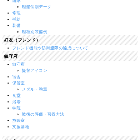
編隊
艦船個別データ
修理
補給
装備
艦種別装備例
好友（フレンド）
フレンド機能や防衛艦隊の編成について
鎮守府
鎮守府
提督アイコン
宿舎
保管室
メダル・勲章
食堂
浴場
学院
戦術の評価・習得方法
放映室
支援基地