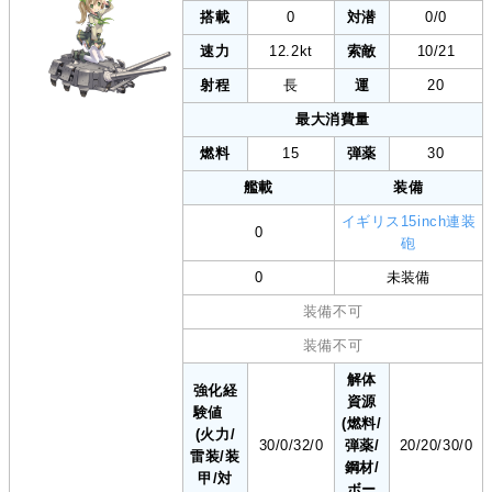
搭載
0
対潜
0/0
速力
12.2kt
索敵
10/21
射程
長
運
20
最大消費量
燃料
15
弾薬
30
艦載
装備
イギリス15inch連装
0
砲
0
未装備
装備不可
装備不可
解体
強化経
資源
験値
(燃料/
(火力/
30/0/32/0
弾薬/
20/20/30/0
雷装/装
鋼材/
甲/対
ボー