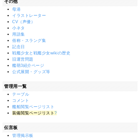
その他
母港
イラストレーター
CV（声優）
小ネタ
用語集
俗称・スラング集
記念日
戦艦少女と戦艦少女wikiの歴史
旧運営問題
艦萌3紹介ページ
公式展開・グッズ等
管理用一覧
テーブル
コメント
艦船閲覧ページリスト
装備閲覧ページリスト
?
伝言板
管理掲示板