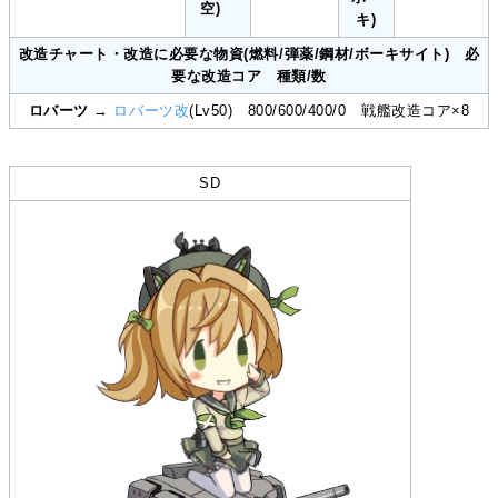
空)
キ)
改造チャート・改造に必要な物資(燃料/弾薬/鋼材/ボーキサイト) 必
要な改造コア 種類/数
ロバーツ
→
ロバーツ改
(Lv50) 800/600/400/0 戦艦改造コア×8
SD