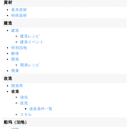
資材
基本資材
特殊資材
建造
建造
建造レシピ
建造イベント
特別泊地
解体
開発
開発レシピ
廃棄
改造
開発局
改造
強化
改造
改造条件一覧
スキル
船坞（泊地）