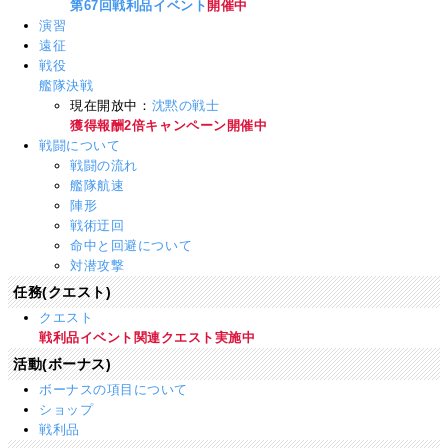
第67回戦利品イベント
開催中
演習
遠征
戦役
艦隊決戦
現在開放中：
沈黙の戦士
獲得報酬2倍キャンペーン開催中
戦闘について
戦闘の流れ
艦隊航速
陣形
戦術迂回
命中と回避について
対潜攻撃
任務(クエスト)
クエスト
戦利品イベント関連クエスト実施中
活動(ボーナス)
ボーナスの項目について
ショップ
戦利品