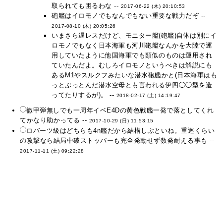
取られても困るわな --
2017-06-22 (木) 20:10:53
砲艦はイロモノでもなんでもない重要な戦力だぞ --
2017-08-10 (木) 20:05:26
いまさら遅レスだけど、モニター艦(砲艦)自体は別にイ
ロモノでもなく日本海軍も河川砲艦なんかを大陸で運
用していたように他国海軍でも類似のものは運用され
ていたんだよ。むしろイロモノというべきは解説にも
あるM1やスルクフみたいな潜水砲艦かと(日本海軍はも
っとぶっとんだ潜水空母とも言われる伊四◯◯型を造
ってたりするが)。 --
2018-02-17 (土) 14:19:47
徹甲弾無しでも一周年イベE4Dの黄色戦艦一発で落としてくれ
てかなり助かってる --
2017-10-29 (日) 11:53:15
ロバーツ級はどちらも4n艦だから結構しぶといね。重巡くらい
の攻撃なら結局中破ストッパーも完全発動せず数発耐える事も --
2017-11-11 (土) 09:22:28