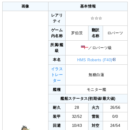
画像
基本情報
レアリ
☆☆☆
ティ
ゲーム
翻訳
罗伯茨
ロバーツ
内名称
名称
所属/艦
／ロバーツ級
級
本名
HMS Roberts (F40)
イラス
トレー
無糖白蓮
ター
艦種
モニター艦
艦船ステータス(初期値/最大値)
耐久
28
火力
26/56
装甲
32/52
雷装
0/0
回避
10/43
対空
24/54