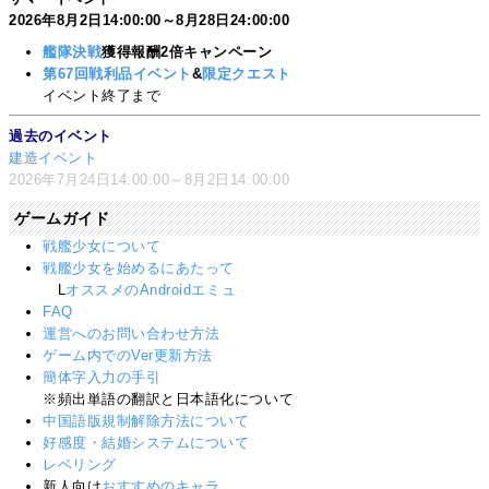
2026年8月2日14:00:00～8月28日24:00:00
艦隊決戦
獲得報酬2倍キャンペーン
第67回戦利品イベント
&
限定クエスト
イベント終了まで
過去のイベント
建造イベント
2026年7月24日14:00:00～8月2日14:00:00
ゲームガイド
戦艦少女について
戦艦少女を始めるにあたって
L
オススメのAndroidエミュ
FAQ
運営へのお問い合わせ方法
ゲーム内でのVer更新方法
簡体字入力の手引
※頻出単語の翻訳と日本語化について
中国語版規制解除方法について
好感度・結婚システムについて
レベリング
新人向け
おすすめのキャラ