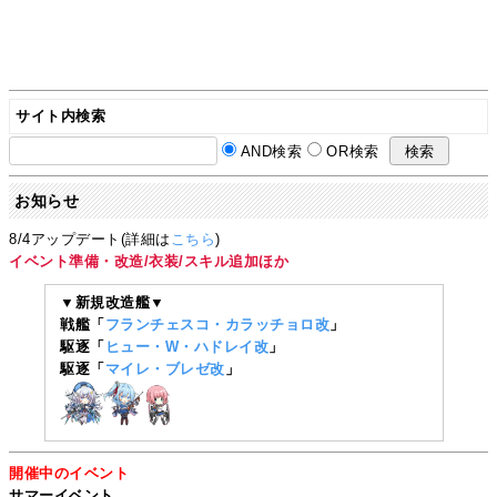
サイト内検索
AND検索
OR検索
お知らせ
8/4アップデート(詳細は
こちら
)
イベント準備・改造/衣装/スキル追加ほか
▼新規改造艦▼
戦艦「
フランチェスコ・カラッチョロ改
」
駆逐「
ヒュー・W・ハドレイ改
」
駆逐「
マイレ・ブレゼ改
」
開催中のイベント
サマーイベント