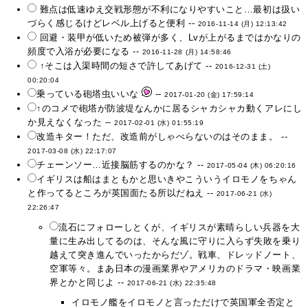
難点は低速ゆえ交戦形態が不利になりやすいこと…最初は扱い
づらく感じるけどレベル上げると便利 --
2016-11-14 (月) 12:13:42
回避・装甲が低いため被弾が多く、Lvが上がるまではかなりの
頻度で入浴が必要になる --
2016-11-28 (月) 14:58:46
↑そこは入渠時間の短さで許してあげて --
2016-12-31 (土)
00:20:04
乗っている砲塔虫いいな
--
2017-01-20 (金) 17:59:14
↑のコメで砲塔が防波堤なんかに居るシャカシャカ動くアレにし
か見えなくなった --
2017-02-01 (水) 01:55:19
改造キター！ただ、改造前がしゃべらないのはそのまま。 --
2017-03-08 (水) 22:17:07
チェーンソー…近接脳筋するのかな？ --
2017-05-04 (木) 06:20:16
イギリスは船はまともかと思いきやこういうイロモノをちゃん
と作ってるところが英国面たる所以だねえ --
2017-06-21 (水)
22:26:47
流石にフォローしとくが、イギリスが素晴らしい兵器を大
量に生み出してるのは、そんな風に守りに入らず失敗を乗り
越えて突き進んでいったからだゾ。戦車、ドレッドノート、
空軍等々。まあ日本の漫画業界やアメリカのドラマ・映画業
界とかと同じよ --
2017-06-21 (水) 22:35:48
イロモノ艦をイロモノと言っただけで英国軍全否定と