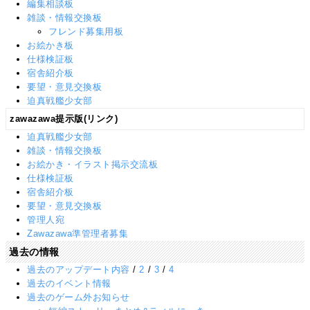
編集相談板
雑談・情報交換板
フレンド募集用板
お絵かき板
仕様検証板
宿舎紹介板
要望・意見交換板
迫真戦艦少女部
zawazawa提示版(リンク)
迫真戦艦少女部
雑談・情報交換板
お絵かき・イラスト掲示交流板
仕様検証板
宿舎紹介板
要望・意見交換板
管理人宛
Zawazawa準管理者募集
過去の情報
過去のアップデート内容
/
2
/
3
/
4
過去のイベント情報
過去のゲーム外お知らせ