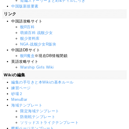
短編ストーリーまとめ&ティルにっき
中国版新規要素
リンク
中国語攻略サイト
舰R百科
萌娘百科 战舰少女
舰少资料库
NGA·战舰少女R版块
中国語DBサイト
舰R魔盒
※現在DB情報閉鎖
英語攻略サイト
Warship Girls Wiki
Wikiの編集
編集の手引きと本Wikiの基本ルール
練習ページ
砂場２
MenuBar
海域テンプレート
限定海域テンプレート
防衛戦テンプレート
ソリッドストライクテンプレート
艦船ページテンプレート