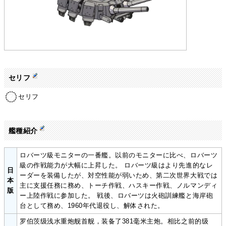
セリフ
セリフ
艦種紹介
ロバーツ級モニターの一番艦。以前のモニターに比べ、ロバーツ
級の作戦能力が大幅に上昇した。 ロバーツ級はより先進的なレ
日
ーダーを装備したが、対空性能が弱いため、第二次世界大戦では
本
主に支援任務に務め、トーチ作戦、ハスキー作戦、ノルマンディ
版
ー上陸作戦に参加した。 戦後、ロバーツは火砲訓練艦と海岸砲
台として務め、1960年代退役し、解体された。
罗伯茨级浅水重炮舰首舰，装备了381毫米主炮。相比之前的级