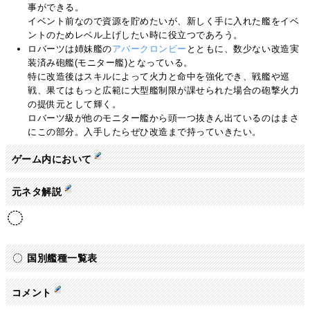
事ができる。
イベント前なので資源を貯めたいが、新しく手に入れた艦をイベ
ントのためレベル上げしたい時に役立つであろう。
ロバーツは姉妹艦の
アバークロンビー
とともに、数少ない改造実
装済み砲艦(モニター艦)となっている。
特に改造後はスキルによって火力と命中を強化でき、戦艦や巡
戦、果てはもっと広範に大型艦制限が課せられた場合の砲撃火力
の提供元として輝く。
ロバーツ級が他のモニター艦から頭一つ抜きん出ているのはまさ
にこの部分。入手したらぜひ改造まで持っていきたい。
ゲーム内において
元ネタ解説
国別艦種一覧表
コメント