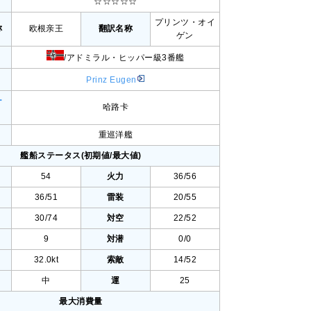
☆☆☆☆☆
プリンツ・オイ
称
欧根亲王
翻訳名称
ゲン
/アドミラル・ヒッパー級3番艦
Prinz Eugen
ー
哈路卡
重巡洋艦
艦船ステータス(初期値/最大値)
54
火力
36/56
36/51
雷装
20/55
30/74
対空
22/52
9
対潜
0/0
32.0kt
索敵
14/52
中
運
25
最大消費量