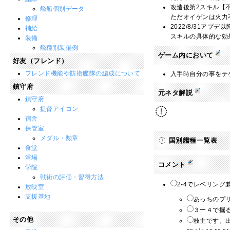
改造後第2スキル【
艦船個別データ
ただオイゲンは火力
修理
2022/8/31ア
補給
スキルの具体的な効
装備
艦種別装備例
ゲーム内において
好友（フレンド）
フレンド機能や防衛艦隊の編成について
入手時自分の事をテ
鎮守府
元ネタ解説
鎮守府
提督アイコン
宿舎
保管室
メダル・勲章
国別艦種一覧表
食堂
浴場
コメント
学院
戦術の評価・習得方法
2-4でレベリング
放映室
支援基地
あっちのプ
３ー４で掘る
その他
枝主です。