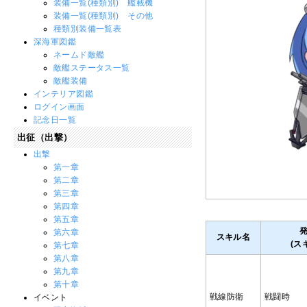
装備一覧(種類別) 艦載機
装備一覧(種類別) その他
種類別装備一覧表
深海軍図鑑
ネームド敵艦
敵艦ステータス一覧
敵艦装備
インテリア図鑑
ログイン画面
記念日一覧
出征（出撃）
出撃
第一章
第二章
第三章
第四章
第五章
第六章
スキル名
(ス
第七章
第八章
第九章
第十章
戦線防衛
戦闘時
イベント