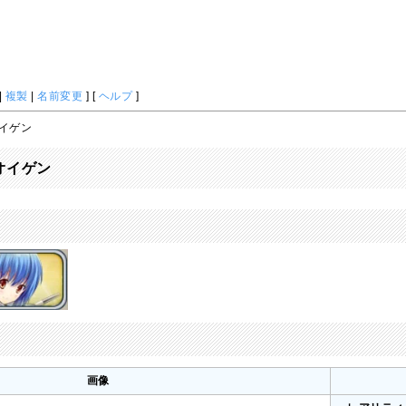
|
複製
|
名前変更
] [
ヘルプ
]
オイゲン
・オイゲン
画像