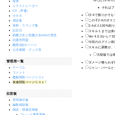
09 (土) 19:50:01
母港
イラストレーター
それはプ
CV（声優）
(2-4で掘りがそも
小ネタ
この子2-4のボス
用語集
俗称・スラング集
2-4ボス100%削
記念日
スキル１までは身
戦艦少女と戦艦少女wikiの歴史
Ver 4.0.3
旧運営問題
今回のログイン画面
艦萌3紹介ページ
スキルに調整が、
公式展開・グッズ等
大陸版では発
管理用一覧
ダメージ喰らわず
テーブル
ジャン・バールと
コメント
艦船閲覧ページリスト
装備閲覧ページリスト
?
伝言板
管理掲示板
編集相談板
雑談・情報交換板
フレンド募集用板