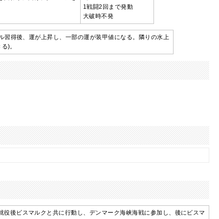
1戦闘2回まで発動
大破時不発
ル習得後、運が上昇し、一部の運が装甲値になる。隣りの水上
る)。
就役後ビスマルクと共に行動し、デンマーク海峡海戦に参加し、後にビスマ