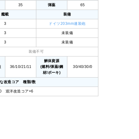
35
弾薬
65
艦載
装備
3
ドイツ203mm連装砲
3
未装備
3
未装備
装備不可
値
解体資源
装
36/10/21/11
(燃料/弾薬/鋼
30/40/30/0
材/ボーキ)
要な改造コア 種類/数
200/0 巡洋改造コア×6