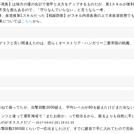
不死鳥】は味方の運の合計で装甲と火力をアップするものだが、第1スキルが便
不安な面もあるので、「守りなんていらない」と言うなら一考。
プデ以降、改造後第1スキルだった【戦線防衛】がスキル内容改善の上で未改造状態
果については
こちら
から。
ゲトフと言い間違えたのは、恐らくオーストリア・ハンガリー二重帝国の戦艦、
兼ねて掘ってたが、出撃回数2000超え、平均レベルが80を超えたけどまだ出ない
リンツと違って通常海域で「またお前か」って程出るから、掘るよりも自然に手に
のがオススメだゾ --
2017-09-03 (日) 19:01:33
出撃回数2900回くらいで一応出ましたけど、すでに建造で手に入れてたので完全