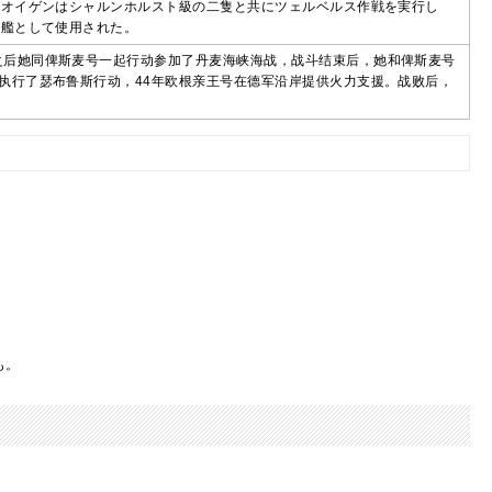
、オイゲンはシャルンホルスト級の二隻と共にツェルベルス作戦を実行し
的艦として使用された。
之后她同俾斯麦号一起行动参加了丹麦海峡海战，战斗结束后，她和俾斯麦号
执行了瑟布鲁斯行动，44年欧根亲王号在德军沿岸提供火力支援。战败后，
も。