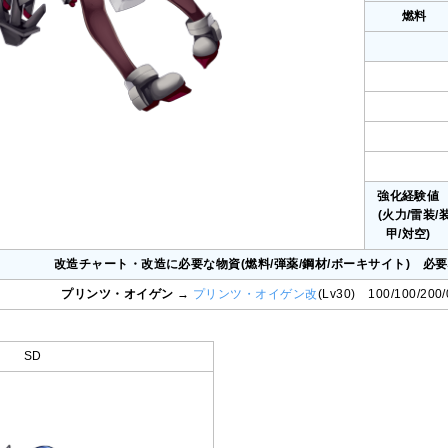
燃料
強化経験
(火力/雷装/
甲/対空)
改造チャート・改造に必要な物資(燃料/弾薬/鋼材/ボーキサイト) 必
プリンツ・オイゲン
→
プリンツ・オイゲン改
(Lv30) 100/100/
SD