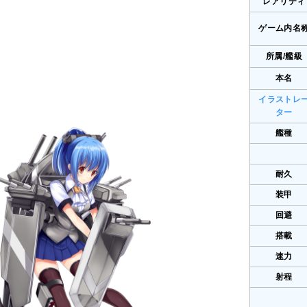
レアリティ
ゲーム内名
所属/艦級
本名
イラストレ
ター
艦種
耐久
装甲
回避
搭載
速力
射程