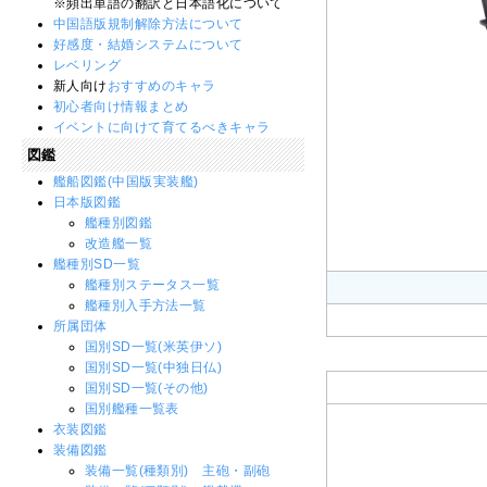
※頻出単語の翻訳と日本語化について
中国語版規制解除方法について
好感度・結婚システムについて
レベリング
新人向け
おすすめのキャラ
初心者向け情報まとめ
イベントに向けて育てるべきキャラ
図鑑
艦船図鑑(中国版実装艦)
日本版図鑑
艦種別図鑑
改造艦一覧
艦種別SD一覧
艦種別ステータス一覧
艦種別入手方法一覧
所属団体
国別SD一覧(米英伊ソ)
国別SD一覧(中独日仏)
国別SD一覧(その他)
国別艦種一覧表
衣装図鑑
装備図鑑
装備一覧(種類別) 主砲・副砲