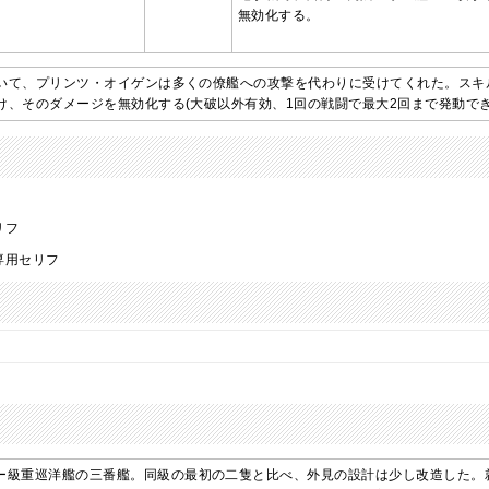
無効化する。
いて、プリンツ・オイゲンは多くの僚艦への攻撃を代わりに受けてくれた。スキ
け、そのダメージを無効化する(大破以外有効、1回の戦闘で最大2回まで発動でき
リフ
専用セリフ
ー級重巡洋艦の三番艦。同級の最初の二隻と比べ、外見の設計は少し改造した。