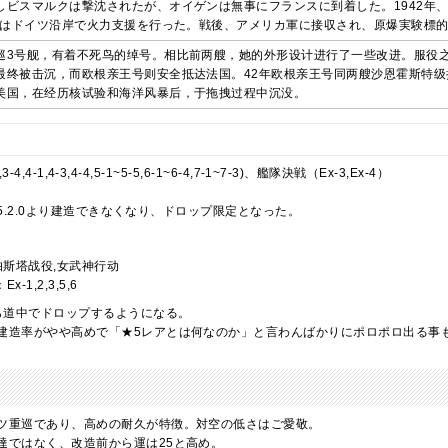
しビスマルクは撃沈されたが、オイゲンは無事にフランスに到着した。1942年
ゲンはドイツ沿岸で火力支援を行った。戦後、アメリカ軍に接収され、原爆実験標
巡3号舰，有着不死鸟的绰号。相比前两艘，她的外形设计进行了一些改进。服役
最终被击沉，而欧根亲王号则安全抵达法国。42年欧根亲王号同两艘沙恩霍斯特级
美国，在经历核试验和海洋风暴后，于拖拽过程中沉没。
,4-1,4-3,4-4,5-1~5-5,6-1~6-4,7-1~7-3)、艦隊決戦（Ex-3,Ex-4）
5.2.0より建造できなくなり、ドロップ限定となった。
帕斯塔战役,女武神行动
：Ex-1,2,3,5,6
から道中でドロップするようになる。
建造率がやや高めで「★5レアとは何なのか」と言わんばかりにポロポロ出る事
ツ重巡であり、高めの耐久が特徴。対空の低さはご愛敬。
達ではなく、改造前から運は25と高め。