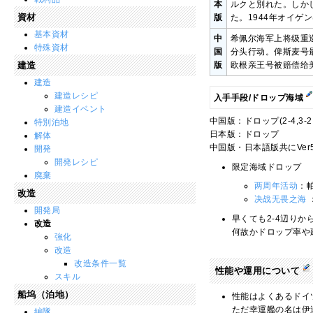
本
ルクと別れた。しか
資材
版
た。1944年オイ
基本資材
中
希佩尔海军上将级重
特殊資材
国
分头行动。俾斯麦号
建造
版
欧根亲王号被赔偿给
建造
建造レシピ
入手手段/ドロップ海域
建造イベント
中国版：ドロップ(2-4,3-2,3-4
特別泊地
日本版：ドロップ
解体
中国版・日本語版共にVer
開発
開発レシピ
限定海域ドロップ
廃棄
两周年活动
：
改造
决战无畏之海
開発局
早くても2-4辺り
改造
何故かドロップ率や
強化
改造
改造条件一覧
性能や運用について
スキル
船坞（泊地）
性能はよくあるドイ
ただ幸運艦の名は伊
編隊