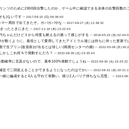
リンツのために2900回出撃したのか、ゲーム中に確認できる全体の出撃回数のこ
そも)ないです --
2017-09-10 (日) 08:36:00
コマ一周目で出てきたぞ。ガバガバやな --
2017-09-27 (水) 12:39:32
りきったときにきた --
2017-11-16 (木) 13:22:03
代ちゃんだけど３から何度も耐えるの盾って感じがする --
2018-05-23 (水) 02:40:
から？SDが動くように。盾役として愛用してきたアドミラル達には待ちに待った更新では
で生プリン(改造前)が出るとは珍しい(画面センターの娘) --
2022-05-09 (月) 00:
しかしこれ何％で発動すんだろ？ --
2022-08-30 (火) 23:35:43
動確率に言及がないので、基本100%発動でしょうね --
2022-08-30 (火) 23:45:22
確定で二回庇えることができるようになったのはでかい --
2022-08-31 (水) 20:31:
一緒に編成すると4人も守れて有難い。残り2人バリア持ちなら完璧。 --
2023-09-