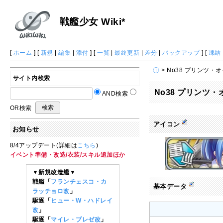
戦艦少女 Wiki*
[
ホーム
] [
新規
|
編集
|
添付
] [
一覧
|
最終更新
|
差分
|
バックアップ
] [
凍結
> No38 プリンツ・
サイト内検索
No38 プリンツ
AND検索
OR検索
アイコン
お知らせ
8/4アップデート(詳細は
こちら
)
イベント準備・改造/衣装/スキル追加ほか
▼新規改造艦▼
戦艦「
フランチェスコ・カ
基本データ
ラッチョロ改
」
駆逐「
ヒュー・W・ハドレイ
改
」
駆逐「
マイレ・ブレゼ改
」