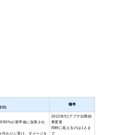
備考
/3)
2022/8/31アプデ以降効
40/50%が装甲値に加算され
果変更
同時に庇えるのは1人ま
を代わりに受け、ダメージを
で