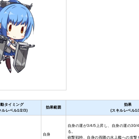
発動タイミング
効果
効果範囲
キルレベル1/2/3)
(スキルレベル1/2
自身の運が3/4/5上昇し、自身の運の30/
る。
自身
砲撃戦時、自身の両隣の水上艦への攻撃