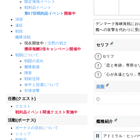
限定海域イベント
戦利品イベント
第67回戦利品イベント
開催中
演習
デンマーク海峡海戦にお
遠征
艦への攻撃を代わりに受
戦役
艦隊決戦
現在開放中：
沈黙の戦士
セリフ
獲得報酬2倍キャンペーン開催中
戦闘について
セリフ
戦闘の流れ
「恋と奇跡」専用セ
艦隊航速
陣形
「心が永遠となり」
戦術迂回
命中と回避について
衣装
対潜攻撃
任務(クエスト)
クエスト
戦利品イベント関連クエスト実施中
活動(ボーナス)
艦種紹介
ボーナスの項目について
ショップ
日
アドミラル・ヒッパ
戦利品