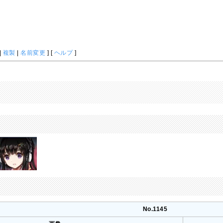
|
複製
|
名前変更
] [
ヘルプ
]
No.1145