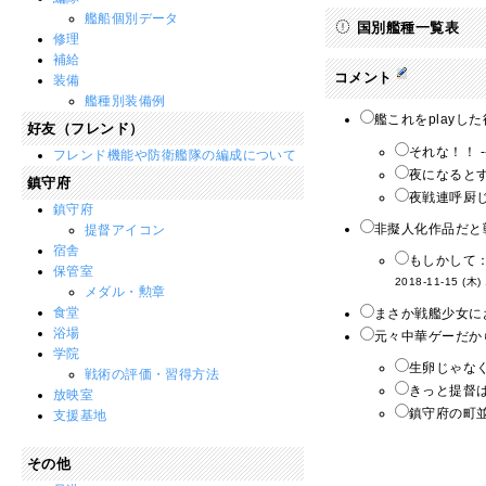
艦船個別データ
国別艦種一覧表
修理
補給
コメント
装備
艦種別装備例
艦これをplayし
好友（フレンド）
それな！！ -
フレンド機能や防衛艦隊の編成について
夜になるとす
鎮守府
夜戦連呼厨じ
鎮守府
非擬人化作品だと
提督アイコン
宿舎
もしかして
保管室
2018-11-15 (木)
メダル・勲章
食堂
まさか戦艦少女にお
浴場
元々中華ゲーだか
学院
生卵じゃなく
戦術の評価・習得方法
きっと提督は
放映室
鎮守府の町並
支援基地
その他