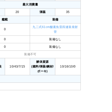
最大消費量
20
弾薬
35
艦載
装備
九二式61cm酸素魚雷四連装発射
0
管
0
装備なし
0
装備なし
装備不可
値
解体資源
装
10/43/7/15
(燃料/弾薬/鋼材/
10/16/10/0
ボーキ)