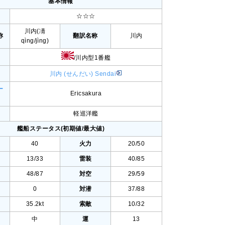
基本情報
ィ
☆☆☆
川内(凊
称
翻訳名称
川内
qìng/jìng)
/川内型1番艦
川内 (せんだい) Sendai
ー
Ericsakura
軽巡洋艦
艦船ステータス(初期値/最大値)
40
火力
20/50
13/33
雷装
40/85
48/87
対空
29/59
0
対潜
37/88
35.2kt
索敵
10/32
中
運
13