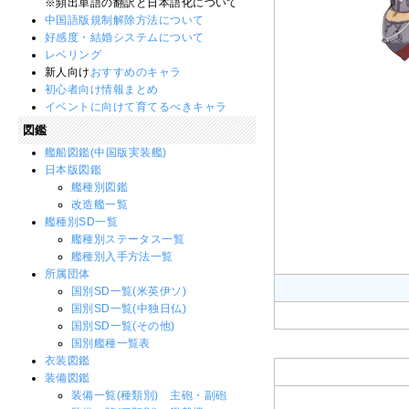
※頻出単語の翻訳と日本語化について
中国語版規制解除方法について
好感度・結婚システムについて
レベリング
新人向け
おすすめのキャラ
初心者向け情報まとめ
イベントに向けて育てるべきキャラ
図鑑
艦船図鑑(中国版実装艦)
日本版図鑑
艦種別図鑑
改造艦一覧
艦種別SD一覧
艦種別ステータス一覧
艦種別入手方法一覧
所属団体
国別SD一覧(米英伊ソ)
国別SD一覧(中独日仏)
国別SD一覧(その他)
国別艦種一覧表
衣装図鑑
装備図鑑
装備一覧(種類別) 主砲・副砲