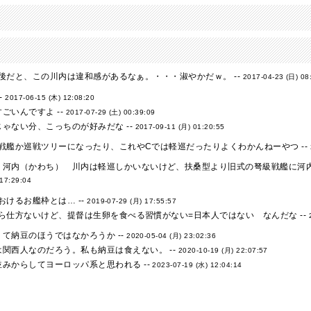
た後だと、この川内は違和感があるなぁ。・・・淑やかだｗ。 --
2017-04-23 (日) 08
-
2017-06-15 (木) 12:08:20
ごいんですよ --
2017-07-29 (土) 00:39:09
ゃない分、こっちのが好みだな --
2017-09-11 (月) 01:20:55
戦艦か巡戦ツリーになったり、これやCでは軽巡だったりよくわかんねーやつ --
：河内（かわち） 川内は軽巡しかいないけど、扶桑型より旧式の弩級戦艦に河内型
 17:29:04
けるお艦枠とは… --
2019-07-29 (月) 17:55:57
ら仕方ないけど、提督は生卵を食べる習慣がない=日本人ではない なんだな --
て納豆のほうではなかろうか --
2020-05-04 (月) 23:02:36
関西人なのだろう。私も納豆は食えない。 --
2020-10-19 (月) 22:07:57
みからしてヨーロッパ系と思われる --
2023-07-19 (水) 12:04:14