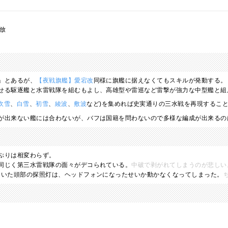
開放
」とあるが、
【夜戦旗艦】愛宕改
同様に旗艦に据えなくてもスキルが発動する。
せる駆逐艦と水雷戦隊を組むもよし、高雄型や雷巡など雷撃が強力な中型艦と組
吹雪
、
白雪
、
初雪
、
綾波
、
敷波
など)を集めれば史実通りの三水戦を再現するこ
が出来ない艦には合わないが、バフは国籍を問わないので多様な編成が出来るの
ぷりは相変わらず。
同じく第三水雷戦隊の面々がデコられている。
中破で剥がれてしまうのが悲しい
ていた頭部の探照灯は、ヘッドフォンになったせいか動かなくなってしまった。