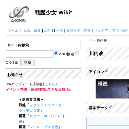
戦艦少女 Wiki*
[
ホーム
] [
新規
|
編集
|
添付
] [
一覧
|
最終更新
|
差分
|
バックアップ
] [
凍結
> 川内改
サイト内検索
川内改
AND検索
OR検索
アイコン
お知らせ
8/4アップデート(詳細は
こちら
)
イベント準備・改造/衣装/スキル追加ほか
▼新規改造艦▼
戦艦「
フランチェスコ・カ
基本データ
ラッチョロ改
」
駆逐「
ヒュー・W・ハドレイ
改
」
駆逐「
マイレ・ブレゼ改
」