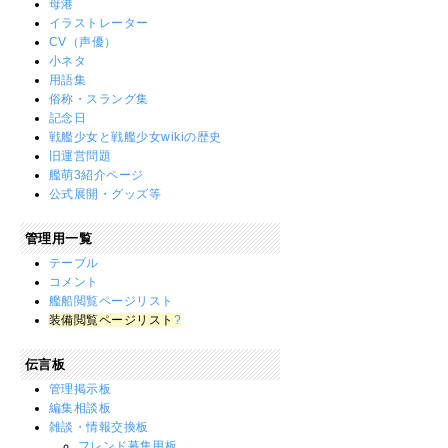
母港
イラストレーター
CV（声優）
小ネタ
用語集
俗称・スラング集
記念日
戦艦少女と戦艦少女wikiの歴史
旧運営問題
艦萌3紹介ページ
公式展開・グッズ等
管理用一覧
テーブル
コメント
艦船閲覧ページリスト
装備閲覧ページリスト
?
伝言板
管理掲示板
編集相談板
雑談・情報交換板
フレンド募集用板