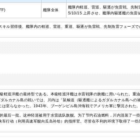
艦隊内軽巡、雷巡、駆逐が魚雷戦、先制
F)
艦隊全体
5/10/15 上昇させ、艦隊内駆逐艦の魚雷値
スキル習得後、艦隊内の軽巡、雷巡、重巡、駆逐が魚雷戦、先制魚雷フェーズで
トン級軽巡洋艦の最終型である。本級軽巡洋艦は水雷戦隊の旗艦に用いられた。重
ガダルカナル島の戦いでは、川内は「鼠輸送（駆逐艦によるガダルカナル島への
には至らなかった。1943年、ブーゲンビル島沖海戦でアメリカ軍に撃沈された
轻巡的最后一批。这种轻巡被用于水雷战队旗舰。为了节约石油燃料，川内混装了一
快车行动（利用高速军舰向瓜岛补给）的指挥官。尽管在不利的环境下取得了一些