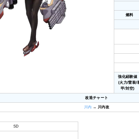
燃料
強化経験
(火力/雷装/
甲/対空)
改造チャート
川内
→
川内改
SD