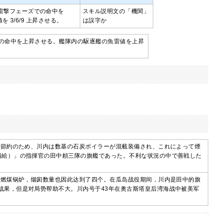
雷撃フェーズでの命中を
スキル説明文の「機関」
を 3/6/9 上昇させる。
は誤字か
の命中を上昇させる。艦隊内の駆逐艦の魚雷値を上昇
油節約のため、川内は数基の石炭ボイラーが混載装備され、これによって煙
補給）」の指揮官の田中頼三隊の旗艦であった。不利な状況の中で善戦した
。
些燃煤锅炉，烟囱数量也因此达到了四个。在瓜岛战役期间，川内是田中的旗
战果，但是对局势帮助不大。川内号于43年在奥古斯塔皇后湾海战中被美军