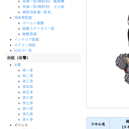
装備一覧(種類別) 艦載機
装備一覧(種類別) その他
種類別装備一覧表
深海軍図鑑
ネームド敵艦
敵艦ステータス一覧
敵艦装備
インテリア図鑑
ログイン画面
記念日一覧
出征（出撃）
出撃
第一章
第二章
第三章
第四章
第五章
第六章
第七章
第八章
第九章
第十章
スキル名
イベント
(ス