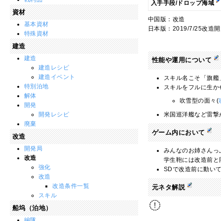
入手手段/ドロップ海域
資材
中国版：改造
基本資材
日本版：2019/7/25改造
特殊資材
建造
建造
性能や運用について
建造レシピ
建造イベント
スキル名こそ「旗艦
特別泊地
スキルをフルに生か
解体
吹雪型の面々(
開発
開発レシピ
米国巡洋艦など雷撃
廃棄
ゲーム内において
改造
開発局
みんなのお姉さんっ
改造
学生鞄には改造前と
強化
SDで改造前に動い
改造
改造条件一覧
元ネタ解説
スキル
船坞（泊地）
編隊