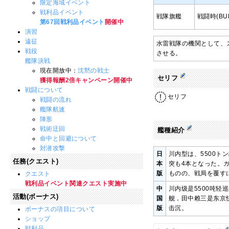
限定海域イベント
戦利品イベント
戦隊旗艦
戦闘時(BUF
第67回戦利品イベント
開催中
演習
遠征
水雷戦隊の機関として、
戦役
させる。
艦隊決戦
現在開放中：
沈黙の戦士
セリフ
獲得報酬2倍キャンペーン開催中
戦闘について
セリフ
戦闘の流れ
艦隊航速
陣形
戦術迂回
艦種紹介
命中と回避について
対潜攻撃
日
川内型は、5500
任務(クエスト)
本
突も4本となった。
版
ものの、戦局を覆す
クエスト
戦利品イベント関連クエスト実施中
中
川内级是5500吨
活動(ボーナス)
国
舰，田中赖三是东京
版
击沉。
ボーナスの項目について
ショップ
戦利品