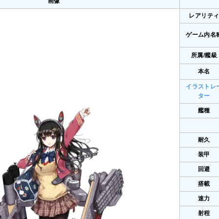
画像
レアリテ
ゲーム内名
所属/艦級
本名
イラストレ
ター
艦種
耐久
装甲
回避
搭載
速力
射程