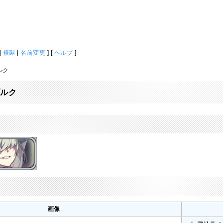
|
複製
|
名前変更
] [
ヘルプ
]
ルク
ブルク
画像