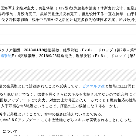
德国海军未来绝对主力，兴登堡级（H39型)战列舰基本沿袭了俾斯麦的设计，但是
各种限制，并没有完工。虽然兴登堡并没有完工，但是设计工作一直在持续，由于设
4等。受各种因素影响，战争中后期H42之后的计划更多作为论证技术方案，所以数
-4クリア報酬、
2018/01/19建造開放
、艦隊決戦（Ex-6）、ドロップ（第2章～第5章
ア追撃戦
Ex-4突破報酬、
2018/9/28建造開放、
艦隊決戦（Ex-6）、ドロップ（第2章
級の発展型として計画されたことを反映してか、
ビスマルク改
と性能はほぼ同じ
が5と低いだけでなく、燃費も悪くさらにスキルも実装されてないので総合的に
27の中国版アップデートにて火力、対空に上方修正が入り、少なくとも燃費相応の性
ら入手可能な☆6戦艦ということで、序盤の主力候補になり得る…かも。
英米以外艦ということで、命中の低さは補えないままである。
Ver3.6.0アップデートにて未改造艦ながらスキルが実装されることになった。
】について