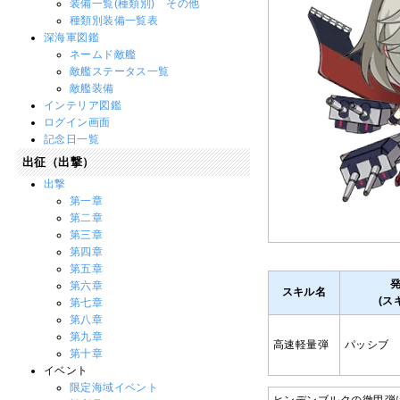
装備一覧(種類別) その他
種類別装備一覧表
深海軍図鑑
ネームド敵艦
敵艦ステータス一覧
敵艦装備
インテリア図鑑
ログイン画面
記念日一覧
出征（出撃）
出撃
第一章
第二章
第三章
第四章
第五章
第六章
スキル名
(ス
第七章
第八章
第九章
高速軽量弾
パッシブ
第十章
イベント
限定海域イベント