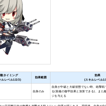
発動タイミング
効果
効果範囲
キルレベル1/2/3)
(スキルレベル1/2
自身が中破と大破状態でない時、砲撃戦で5
自身のみ
る(装備の徹甲効果と加算できる)、また敵艦
ジを与える