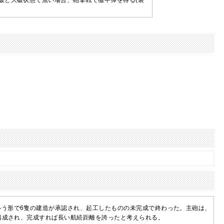
破と大破状態で無い場合、砲撃戦で徹甲弾を得る(装
いう形で6隻の建造が承認され、起工したものの未完成で終わった。主砲は、
で構成され、完成すれば長い航続距離を誇ったと考えられる。