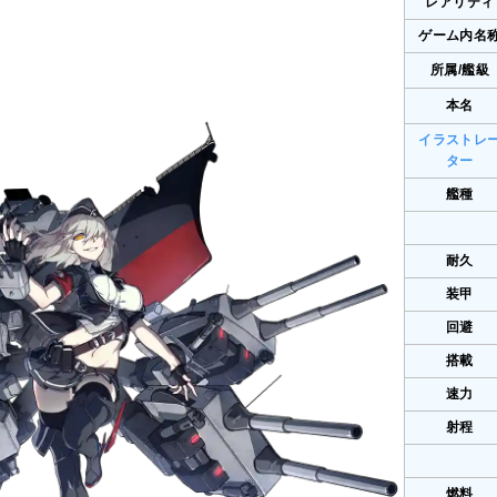
レアリティ
ゲーム内名
所属/艦級
本名
イラストレ
ター
艦種
耐久
装甲
回避
搭載
速力
射程
燃料