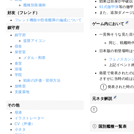
効果は自身が中破以
艦種別装備例
91式徹甲弾
等の徹甲
好友（フレンド）
また、追加ダメージ
フレンド機能や防衛艦隊の編成について
ゲーム内において
鎮守府
一見怖そうな見た目
鎮守府
提督アイコン
同じ、戦艦時
宿舎
日本版の初登場時は
保管室
メダル・勲章
フェノスカン
食堂
上記イベント
浴場
衛星で発表されたのは
学院
さすがに当時の絵は
戦術の評価・習得方法
放映室
発表された時の
支援基地
元ネタ解説
その他
母港
イラストレーター
CV（声優）
国別艦種一覧表
小ネタ