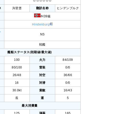
☆☆☆☆☆☆
称
兴登堡
翻訳名称
ヒンデンブルク
/H39級
Hindenburg
ー
NS
戦艦
艦船ステータス(初期値/最大値)
100
火力
84/109
80/100
雷装
0/0
26/48
対空
36/66
16
対潜
0/0
30.0kt
索敵
16/43
長
運
5
最大消費量
125
弾薬
165