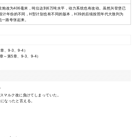
主炮改为406毫米，吨位达到6万吨水平，动力系统也有改动。虽然兴登堡已
计年份的不同，H型计划也有不同的版本，H39的后续按照年代大致列为
据也一路夸张起来。
、9-3、9-4）
～第5章、9-3、9-4）
。
ビスマルク改に負けてしまっていた。
能になったと言える。