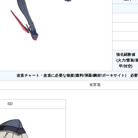
強化経験
(火力/雷装/
甲/対空)
改造チャート・改造に必要な物資(燃料/弾薬/鋼材/ボーキサイト) 必
未実装
SD