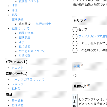
ヒンデンブルクの徹甲弾
戦利品イベント
備の徹甲効果と加算でき
演習
遠征
戦役
艦隊決戦
セリフ
現在開放中：
沈黙の戦士
戦闘について
セリフ
戦闘の流れ
フェノスカンジア追
艦隊航速
陣形
「デュッセルドルフ
戦術迂回
「夜を司る女王」専
命中と回避について
対潜攻撃
任務(クエスト)
衣装
クエスト
活動(ボーナス)
ボーナスの項目について
ショップ
艦種紹介
戦利品
資材
日
ヒンデンブルクは、
基本資材
本
ビスマルク級千巻と
特殊資材
版