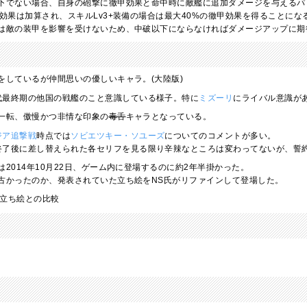
下でない場合、自身の砲撃に徹甲効果と命中時に敵艦に追加ダメージを与えるパ
効果は加算され、スキルLv3+装備の場合は最大40%の徹甲効果を得ることにな
は敵の装甲を影響を受けないため、中破以下にならなければダメージアップに期
をしているが仲間思いの優しいキャラ。(大陸版)
代最終期の他国の戦艦のこと意識している様子。特に
ミズーリ
にライバル意識が
一転、傲慢かつ非情な印象の
毒舌
キャラとなっている。
ジア追撃戦
時点では
ソビエツキー・ソユーズ
についてのコメントが多い。
終了後に差し替えられた各セリフを見る限り辛辣なところは変わってないが、誓
2014年10月22日、ゲーム内に登場するのに約2年半掛かった。
古かったのか、発表されていた立ち絵をNS氏がリファインして登場した。
立ち絵との比較