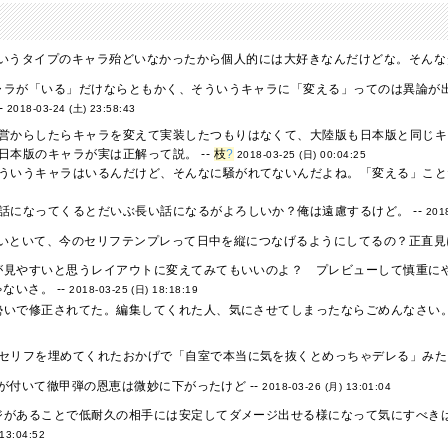
いうタイプのキャラ殆どいなかったから個人的には大好きなんだけどな。そんなダ
ャラが「いる」だけならともかく、そういうキャラに「変える」ってのは異論が
-
2018-03-24 (土) 23:58:43
営からしたらキャラを変えて実装したつもりはなくて、大陸版も日本版と同じキ
日本版のキャラが実は正解って説。 --
枝
?
2018-03-25 (日) 00:04:25
ういうキャラはいるんだけど、そんなに騒がれてないんだよね。「変える」ことだ
話になってくるとだいぶ長い話になるがよろしいか？俺は遠慮するけど。 --
201
いといて、今のセリフテンプレって日中を縦につなげるようにしてるの？正直見に
が見やすいと思うレイアウトに変えてみてもいいのよ？ プレビューして慎重に
ないさ。 --
2018-03-25 (日) 18:18:19
勢いで修正されてた。編集してくれた人、気にさせてしまったならごめんなさい。
セリフを埋めてくれたおかげで「自室で本当に気を抜くとめっちゃデレる」みたい
が付いて徹甲弾の恩恵は微妙に下がったけど --
2018-03-26 (月) 13:01:04
ジがあることで低耐久の相手には安定してダメージ出せる様になって気にすべきは
 13:04:52