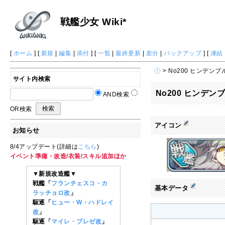
戦艦少女 Wiki*
[
ホーム
] [
新規
|
編集
|
添付
] [
一覧
|
最終更新
|
差分
|
バックアップ
] [
凍結
> No200 ヒンデンブ
サイト内検索
No200 ヒンデン
AND検索
OR検索
アイコン
お知らせ
8/4アップデート(詳細は
こちら
)
イベント準備・改造/衣装/スキル追加ほか
▼新規改造艦▼
戦艦「
フランチェスコ・カ
基本データ
ラッチョロ改
」
駆逐「
ヒュー・W・ハドレイ
改
」
駆逐「
マイレ・ブレゼ改
」