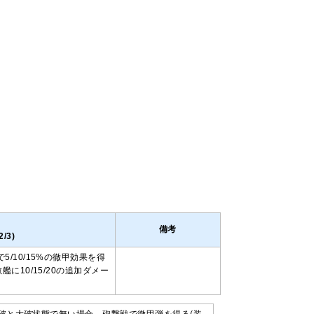
備考
/3)
/10/15%の徹甲効果を得
に10/15/20の追加ダメー