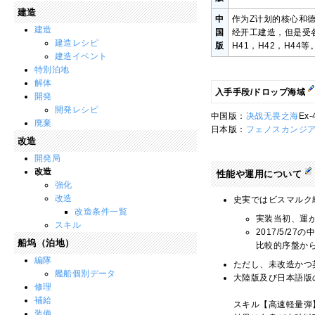
建造
中
作为Z计划的核心和
建造
国
经开工建造，但是受
建造レシピ
版
H41，H42，H4
建造イベント
特別泊地
解体
入手手段/ドロップ海域
開発
開発レシピ
中国版：
决战无畏之海
Ex
廃棄
日本版：
フェノスカンジ
改造
開発局
改造
性能や運用について
強化
改造
史実ではビスマルク
改造条件一覧
実装当初、運
スキル
2017/5/
船坞（泊地）
比較的序盤か
編隊
ただし、未改造かつ
艦船個別データ
大陸版及び日本語版の
修理
補給
スキル【高速軽量弾
装備