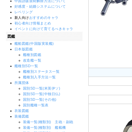
中国語版規制解除方法について
好感度・結婚システムについて
レベリング
新人向け
おすすめのキャラ
初心者向け情報まとめ
イベントに向けて育てるべきキャラ
図鑑
艦船図鑑(中国版実装艦)
日本版図鑑
艦種別図鑑
改造艦一覧
艦種別SD一覧
艦種別ステータス一覧
艦種別入手方法一覧
所属団体
国別SD一覧(米英伊ソ)
国別SD一覧(中独日仏)
国別SD一覧(その他)
国別艦種一覧表
衣装図鑑
装備図鑑
装備一覧(種類別) 主砲・副砲
装備一覧(種類別) 艦載機