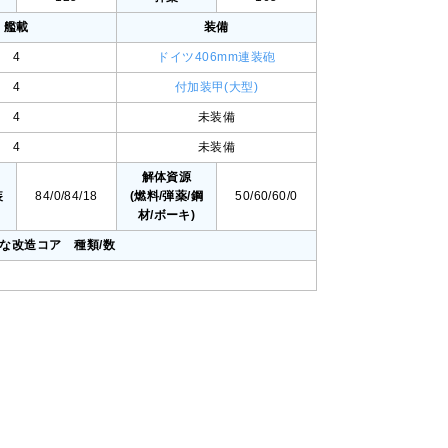
艦載
装備
4
ドイツ406mm連装砲
4
付加装甲(大型)
4
未装備
4
未装備
値
解体資源
装
84/0/84/18
(燃料/弾薬/鋼
50/60/60/0
材/ボーキ)
要な改造コア 種類/数