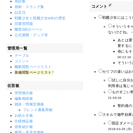
用語集
コメント
俗称・スラング集
記念日
戦艦少女にはこう
戦艦少女と戦艦少女wikiの歴史
旧運営問題
そういうキ
艦萌3紹介ページ
ないけどね。 -
公式展開・グッズ等
あとは運
要するに
管理用一覧
他にもそ
テーブル
00:22:19
コメント
そういう
艦船閲覧ページリスト
セリフの違いはお
装備閲覧ページリスト
?
試しに自分
伝言板
利用者は鬼じゃ
ものすごい
管理掲示板
21:56:04
編集相談板
雑談・情報交換板
誓約後の
フレンド募集用板
スキルで徹甲効果
お絵かき板
仕様検証板
固定ダメー
宿舎紹介板
2018-03-26 (月)
要望・意見交換板