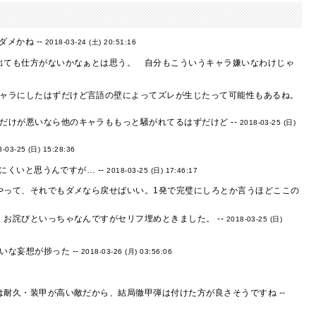
メかね --
2018-03-24 (土) 20:51:16
出ても仕方がないかなぁとは思う。 自分もこういうキャラ嫌いなわけじゃ
ャラにしたはずだけど言語の壁によってズレが生じたって可能性もあるね。
けが悪いなら他のキャラももっと騒がれてるはずだけど --
2018-03-25 (日)
8-03-25 (日) 15:28:36
くいと思うんですが… --
2018-03-25 (日) 17:46:17
やって、それでもダメなら戻せばいい。1発で完璧にしろとか言うほどここの
お詫びといっちゃなんですがセリフ埋めときました。 --
2018-03-25 (日)
な妄想が捗った --
2018-03-26 (月) 03:56:06
耐久・装甲が高い敵だから、結局徹甲弾は付けた方が良さそうですね --