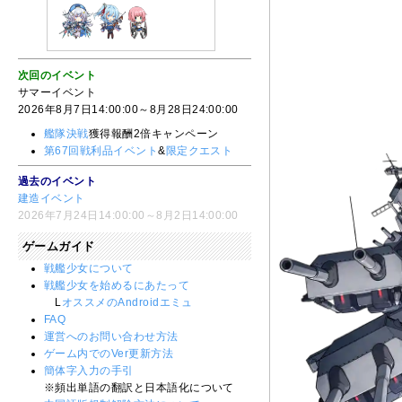
次回のイベント
サマーイベント
2026年8月7日14:00:00～8月28日24:00:00
艦隊決戦
獲得報酬2倍キャンペーン
第67回戦利品イベント
&
限定クエスト
過去のイベント
建造イベント
2026年7月24日14:00:00～8月2日14:00:00
ゲームガイド
戦艦少女について
戦艦少女を始めるにあたって
L
オススメのAndroidエミュ
FAQ
運営へのお問い合わせ方法
ゲーム内でのVer更新方法
簡体字入力の手引
※頻出単語の翻訳と日本語化について