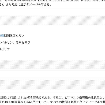
は一定距離以内の敵艦を攻撃する時よりいい効果が得られる。習得後、自身が中
る)、また敵艦に追加ダメージを与える。
撃戦
期間限定セリフ
とベルリン」専用セリフ
用セリフ
Z計画にて設計されたH39型戦艦である。本級は、ビスマルク級戦艦の改良型と
同じ40.6cm連装砲を4基8門であった。すべての機関は燃費の良いディーゼル