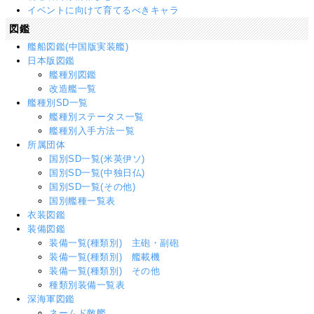
イベントに向けて育てるべきキャラ
図鑑
艦船図鑑(中国版実装艦)
日本版図鑑
艦種別図鑑
改造艦一覧
艦種別SD一覧
艦種別ステータス一覧
艦種別入手方法一覧
所属団体
国別SD一覧(米英伊ソ)
国別SD一覧(中独日仏)
国別SD一覧(その他)
国別艦種一覧表
衣装図鑑
装備図鑑
装備一覧(種類別) 主砲・副砲
装備一覧(種類別) 艦載機
装備一覧(種類別) その他
種類別装備一覧表
深海軍図鑑
ネームド敵艦