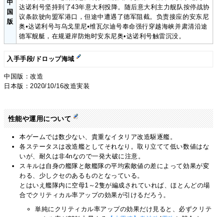
中
达诺利号坚持到了43年意大利投降。随后意大利主力舰队按停战协
国
议条款驶向盟军港口，但途中遭遇了德军阻截。负责接应的安东尼
版
奥•达诺利号与乌戈里尼•维瓦尔迪号奉命强行穿越海峡并肃清沿途
德军舰艇，在规避岸防炮时安东尼奥•达诺利号触雷沉没。
入手手段/ドロップ海域
中国版：改造
日本版：2020/10/16改造実装
性能や運用について
本ゲームでは数少ない、貴重なイタリア改造駆逐艦。
各ステータスは改造艦としてそれなり。取り立てて低い数値はな
いが、耐久は非4nなので一発大破に注意。
スキルは自身の艦隊と敵艦隊の平均索敵値の差によって効果が変
わる、少しクセのあるものとなっている。
とはいえ艦隊内に空母1～2隻が編成されていれば、ほとんどの場
合でクリティカル率アップの効果が引けるだろう。
単純にクリティカル率アップの効果だけ見ると、必ずクリテ