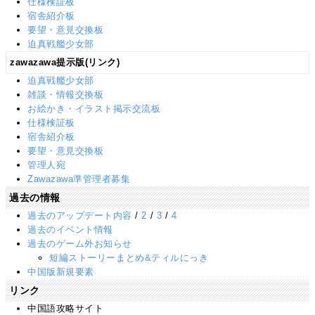
仕様検証板
宿舎紹介板
要望・意見交換板
迫真戦艦少女部
zawazawa提示版(リンク)
迫真戦艦少女部
雑談・情報交換板
お絵かき・イラスト掲示交流板
仕様検証板
宿舎紹介板
要望・意見交換板
管理人宛
Zawazawa準管理者募集
過去の情報
過去のアップデート内容
/
2
/
3
/
4
過去のイベント情報
過去のゲーム外お知らせ
短編ストーリーまとめ&ティルにっき
中国版新規要素
リンク
中国語攻略サイト