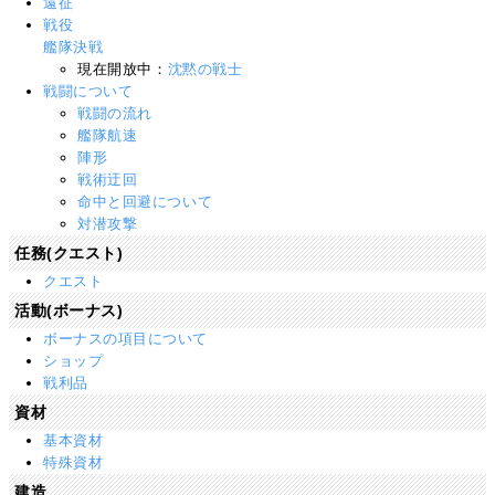
遠征
戦役
艦隊決戦
現在開放中：
沈黙の戦士
戦闘について
戦闘の流れ
艦隊航速
陣形
戦術迂回
命中と回避について
対潜攻撃
任務(クエスト)
クエスト
活動(ボーナス)
ボーナスの項目について
ショップ
戦利品
資材
基本資材
特殊資材
建造