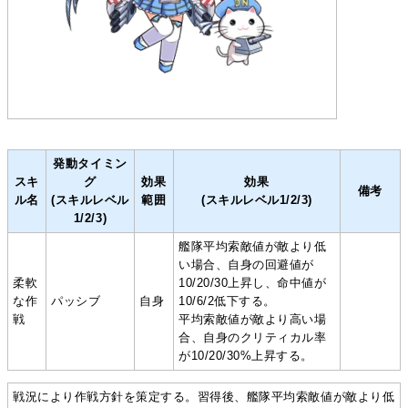
発動タイミン
スキ
グ
効果
効果
備考
ル名
(スキルレベル
範囲
(スキルレベル1/2/3)
1/2/3)
艦隊平均索敵値が敵より低
い場合、自身の回避値が
柔軟
10/20/30上昇し、命中値が
な作
パッシブ
自身
10/6/2低下する。
戦
平均索敵値が敵より高い場
合、自身のクリティカル率
が10/20/30%上昇する。
戦況により作戦方針を策定する。習得後、艦隊平均索敵値が敵より低