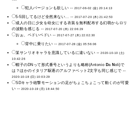
犯人バージョンも欲しい --
2017-06-02 (金) 20:14:13
5-5回してるけど全然来ない… --
2017-07-20 (木) 21:42:53
成人の日に少女を幼女にする衣装を無料配布する幻萌からロリ
の波動を感じる --
2017-07-20 (木) 22:06:29
おぉ、ペドいペドい --
2017-07-27 (木) 22:02:30
背中に乗りたい --
2017-07-28 (金) 05:56:06
某サンリオキャラを意識しているに違いない --
2020-10-10 (土)
10:42:26
帽子のDNって形式番号というよりも略称(Antonio
D
a
N
oli)で
は？ほかのイタリア駆逐のアルファベット2文字も同じ感じで --
2020-10-18 (日) 10:03:29
SDキャラ砲撃モーションの足がちょこちょこって動くのが可愛
い --
2020-10-19 (月) 18:44:50