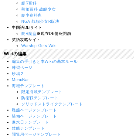
舰R百科
萌娘百科 战舰少女
舰少资料库
NGA·战舰少女R版块
中国語DBサイト
舰R魔盒
※現在DB情報閉鎖
英語攻略サイト
Warship Girls Wiki
Wikiの編集
編集の手引きと本Wikiの基本ルール
練習ページ
砂場２
MenuBar
海域テンプレート
限定海域テンプレート
防衛戦テンプレート
ソリッドストライクテンプレート
艦船ページテンプレート
装備ページテンプレート
進水日テンプレート
敵艦テンプレート
閲覧用ページテンプレート