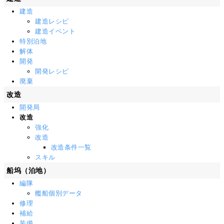
建造
建造レシピ
建造イベント
特別泊地
解体
開発
開発レシピ
廃棄
改造
開発局
改造
強化
改造
改造条件一覧
スキル
船坞（泊地）
編隊
艦船個別データ
修理
補給
装備