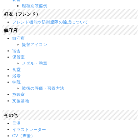
艦種別装備例
好友（フレンド）
フレンド機能や防衛艦隊の編成について
鎮守府
鎮守府
提督アイコン
宿舎
保管室
メダル・勲章
食堂
浴場
学院
戦術の評価・習得方法
放映室
支援基地
その他
母港
イラストレーター
CV（声優）