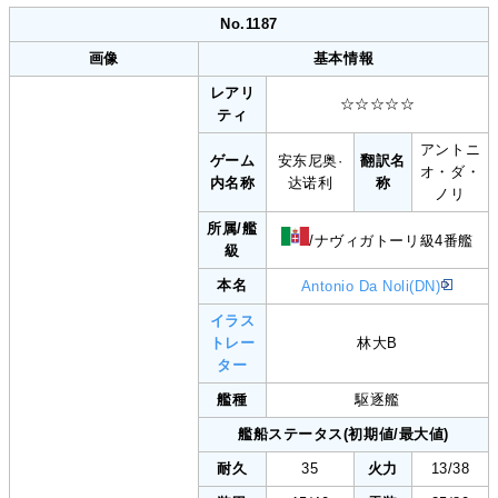
No.1187
画像
基本情報
レアリ
☆☆☆☆☆
ティ
アントニ
ゲーム
安东尼奥·
翻訳名
オ・ダ・
内名称
达诺利
称
ノリ
所属/艦
/ナヴィガトーリ級4番艦
級
本名
Antonio Da Noli(DN)
イラス
トレー
林大B
ター
艦種
駆逐艦
艦船ステータス(初期値/最大値)
耐久
35
火力
13/38