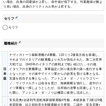
い場合、自身の回避値が上昇し、命中値が低下する。均索敵値が敵よ
り高い場合、自身のクリティカル率が上昇する。
セリフ
セリフ
艦種紹介
ナヴィガトーリ級駆逐艦の4番艦。120ミリ2連装主砲を装備し、
それまでのイタリアの駆逐艦より火力が強化された。第二次世界
大戦では、1943年のイタリアの敗戦まで戦い続けた。その後、
日
イタリアの主要艦隊は、軍事協定に則り連合軍の港へ進行する事
本
となったが、その途中でドイツ軍からの妨害を受ける事となる。
版
支援を担当する事となった、アントニオ・ダ・ノリとウゴリー
ノ・ヴィヴァルディは命令を受け、海峡横断を強行し、道中のド
イツ軍艦を一掃しようとしたが、沿岸砲の攻撃を回避しようとし
た際に、アントニオ・ダ・ノリは機雷に衝突し沈没した。
安东尼奥•达诺利号是航海家级驱逐舰4号舰，本级装备了3座120毫
米双联炮，比之前的意大利驱逐舰火力更强。二战中，安东尼奥•