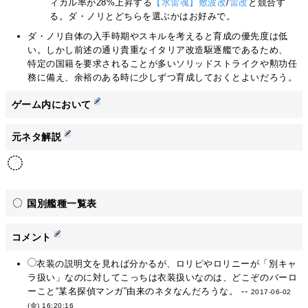
ィカル率が28%上昇する
【水雷魂】敷波改
/
雷改
と競合す
る。ダ・ノリとどちらを選ぶかはお好みで。
ダ・ノリ自体の入手時期やスキルを考えると育成の優先度は低
い。しかし前述の通り貴重なイタリア改造駆逐艦であるため、
特定の国籍を要求されることが多いソリッドストライクや勲功任
務に備え、余裕のある時に少しずつ育成しておくとよいだろう。
ゲーム内において
元ネタ解説
国別艦種一覧表
コメント
衣装の説明文を見れば分かるが、ロリピやロリニーが「別キャ
ラ扱い」なのに対してこっちは衣装扱いなのは、どこぞのバーロ
ーこと“某名探偵マンガ”由来のネタなんだろうな。 --
2017-06-02
(金) 16:20:16