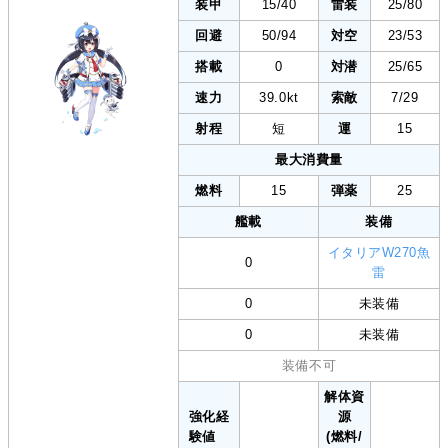
装甲
15/40
雷装
25/80
回避
50/94
対空
23/53
搭載
0
対潜
25/65
速力
39.0kt
索敵
7/29
射程
短
運
15
最大消費量
燃料
15
弾薬
25
艦載
装備
イタリアW270魚
0
雷
0
未装備
0
未装備
装備不可
解体資
強化経
源
験値
(燃料/