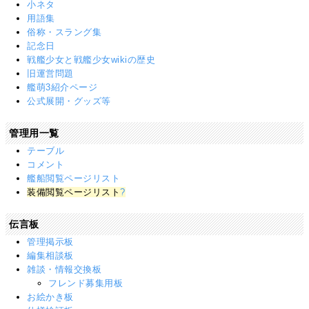
小ネタ
用語集
俗称・スラング集
記念日
戦艦少女と戦艦少女wikiの歴史
旧運営問題
艦萌3紹介ページ
公式展開・グッズ等
管理用一覧
テーブル
コメント
艦船閲覧ページリスト
装備閲覧ページリスト
?
伝言板
管理掲示板
編集相談板
雑談・情報交換板
フレンド募集用板
お絵かき板