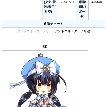
(火力/雷
0/25/15/0
弾薬/
4/8/6/0
装/装甲/
鋼材/
対空)
ボー
キ)
改造チャート
アントニオ・ダ・ノリ
→
アントニオ・ダ・ノリ改
SD