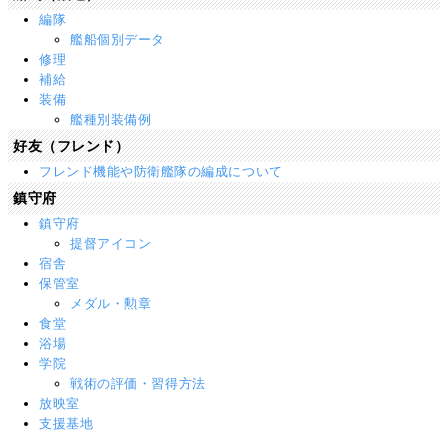
編隊
艦船個別データ
修理
補給
装備
艦種別装備例
好友（フレンド）
フレンド機能や防衛艦隊の編成について
鎮守府
鎮守府
提督アイコン
宿舎
保管室
メダル・勲章
食堂
浴場
学院
戦術の評価・習得方法
放映室
支援基地