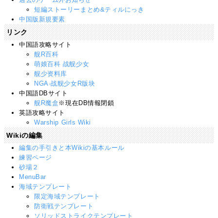
短編ストーリーまとめ&ティルにっき
中国版新規要素
リンク
中国語攻略サイト
舰R百科
萌娘百科 战舰少女
舰少资料库
NGA·战舰少女R版块
中国語DBサイト
舰R魔盒
※現在DB情報閉鎖
英語攻略サイト
Warship Girls Wiki
Wikiの編集
編集の手引きと本Wikiの基本ルール
練習ページ
砂場２
MenuBar
海域テンプレート
限定海域テンプレート
防衛戦テンプレート
ソリッドストライクテンプレート