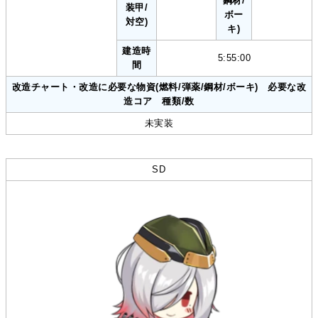
鋼材/
装甲/
ボー
対空)
キ)
建造時
5:55:00
間
改造チャート・改造に必要な物資(燃料/弾薬/鋼材/ボーキ) 必要な改
造コア 種類/数
未実装
SD