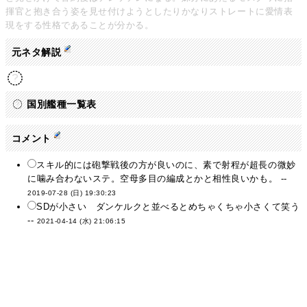
揮官と抱き合う姿を見せ付けようとしたりかなりストレートに愛情表
現をする性格であることが分かる。
元ネタ解説
国別艦種一覧表
コメント
スキル的には砲撃戦後の方が良いのに、素で射程が超長の微妙
に噛み合わないステ。空母多目の編成とかと相性良いかも。 --
2019-07-28 (日) 19:30:23
SDが小さい ダンケルクと並べるとめちゃくちゃ小さくて笑う
--
2021-04-14 (水) 21:06:15