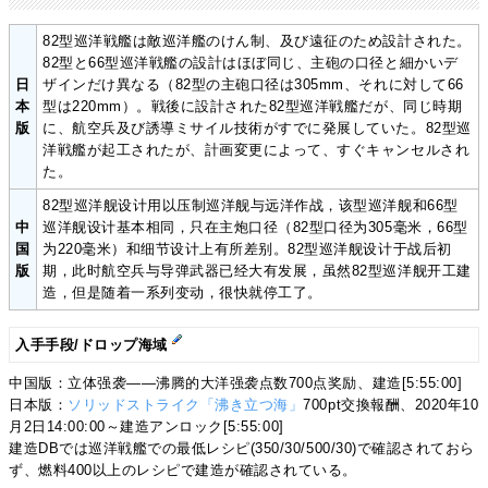
82型巡洋戦艦は敵巡洋艦のけん制、及び遠征のため設計された。
82型と66型巡洋戦艦の設計はほぼ同じ、主砲の口径と細かいデ
日
ザインだけ異なる（82型の主砲口径は305mm、それに対して66
本
型は220mm）。戦後に設計された82型巡洋戦艦だが、同じ時期
版
に、航空兵及び誘導ミサイル技術がすでに発展していた。82型巡
洋戦艦が起工されたが、計画変更によって、すぐキャンセルされ
た。
82型巡洋舰设计用以压制巡洋舰与远洋作战，该型巡洋舰和66型
中
巡洋舰设计基本相同，只在主炮口径（82型口径为305毫米，66型
国
为220毫米）和细节设计上有所差别。82型巡洋舰设计于战后初
版
期，此时航空兵与导弹武器已经大有发展，虽然82型巡洋舰开工建
造，但是随着一系列变动，很快就停工了。
入手手段/ドロップ海域
中国版：立体强袭——沸腾的大洋强袭点数700点奖励、建造[5:55:00]
日本版：
ソリッドストライク「沸き立つ海」
700pt交換報酬、2020年10
月2日14:00:00～建造アンロック[5:55:00]
建造DBでは巡洋戦艦での最低レシピ(350/30/500/30)で確認されておら
ず、燃料400以上のレシピで建造が確認されている。