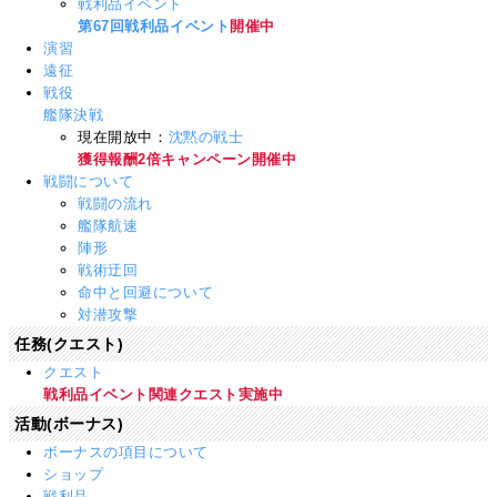
戦利品イベント
第67回戦利品イベント
開催中
演習
遠征
戦役
艦隊決戦
現在開放中：
沈黙の戦士
獲得報酬2倍キャンペーン開催中
戦闘について
戦闘の流れ
艦隊航速
陣形
戦術迂回
命中と回避について
対潜攻撃
任務(クエスト)
クエスト
戦利品イベント関連クエスト実施中
活動(ボーナス)
ボーナスの項目について
ショップ
戦利品