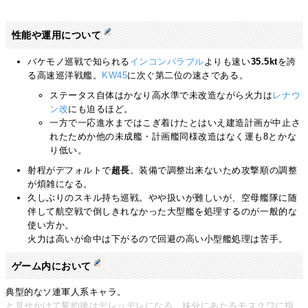
性能や運用について
バケモノ巡戦で知られる
インコンパラブル
よりも速い
35.5kt
を誇
る高速巡洋戦艦。
KW45
に次ぐ第二位の速さである。
ステータス自体はかなり高水準で未改造ながら火力は
レナウ
ン改
にも迫るほど。
一方で一応進水まではこぎ着けたとはいえ建造計画が中止さ
れたためか他の未成艦・計画艦同様改造はなく運も8とかな
り低い。
射程がデフォルトで
超長
。装備で調整出来ないため攻撃順の調整
が煩雑になる。
久しぶりのスキル持ち巡戦。やや扱いが難しいが、空母艦隊に随
伴して航空戦で倒しきれなかった大型艦を処理するのが一般的な
使い方か。
火力は高いが命中は下がるので回避の高い小型艦処理は苦手。
ゲーム内において
典型的なソ連軍人系キャラ。
と見せかけて誓約後はデレッデレになる。妹分にあたるモスクワに指