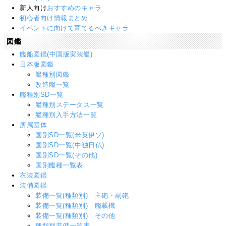
新人向け
おすすめのキャラ
初心者向け情報まとめ
イベントに向けて育てるべきキャラ
図鑑
艦船図鑑(中国版実装艦)
日本版図鑑
艦種別図鑑
改造艦一覧
艦種別SD一覧
艦種別ステータス一覧
艦種別入手方法一覧
所属団体
国別SD一覧(米英伊ソ)
国別SD一覧(中独日仏)
国別SD一覧(その他)
国別艦種一覧表
衣装図鑑
装備図鑑
装備一覧(種類別) 主砲・副砲
装備一覧(種類別) 艦載機
装備一覧(種類別) その他
種類別装備一覧表