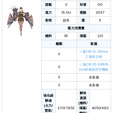
搭載
0
対潜
0/0
速力
35.5kt
索敵
20/47
射程
超長
運
8
最大消費量
燃料
85
弾薬
120
艦載
装備
ソ連СМ-31 305mm
0
三連装主砲
ソ連СМ-20-ЗИФ45
0
mm四連装対空機銃
0
未装備
0
未装備
解体
強化経
資源
験値
(燃料/
(火力/
67/0/78/55
弾薬/
40/50/40/0
雷装/