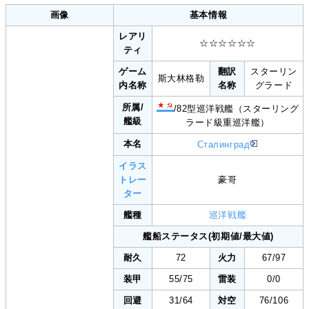
画像
基本情報
レアリ
☆☆☆☆☆☆
ティ
ゲーム
翻訳
スターリン
斯大林格勒
内名称
名称
グラード
所属/
/82型巡洋戦艦（スターリング
艦級
ラード級重巡洋艦）
本名
Сталинград
イラス
トレー
豪哥
ター
艦種
巡洋戦艦
艦船ステータス(初期値/最大値)
耐久
72
火力
67/97
装甲
55/75
雷装
0/0
回避
31/64
対空
76/106