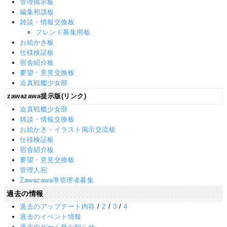
管理掲示板
編集相談板
雑談・情報交換板
フレンド募集用板
お絵かき板
仕様検証板
宿舎紹介板
要望・意見交換板
迫真戦艦少女部
zawazawa提示版(リンク)
迫真戦艦少女部
雑談・情報交換板
お絵かき・イラスト掲示交流板
仕様検証板
宿舎紹介板
要望・意見交換板
管理人宛
Zawazawa準管理者募集
過去の情報
過去のアップデート内容
/
2
/
3
/
4
過去のイベント情報
過去のゲーム外お知らせ