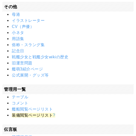
その他
母港
イラストレーター
CV（声優）
小ネタ
用語集
俗称・スラング集
記念日
戦艦少女と戦艦少女wikiの歴史
旧運営問題
艦萌3紹介ページ
公式展開・グッズ等
管理用一覧
テーブル
コメント
艦船閲覧ページリスト
装備閲覧ページリスト
?
伝言板