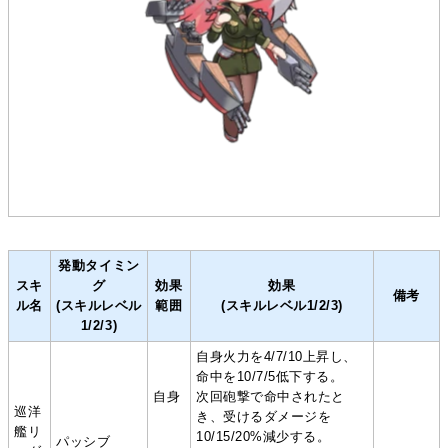
発動タイミン
スキ
グ
効果
効果
備考
ル名
(スキルレベル
範囲
(スキルレベル1/2/3)
1/2/3)
自身火力を4/7/10上昇し、
命中を10/7/5低下する。
自身
次回砲撃で命中されたと
巡洋
き、受けるダメージを
艦リ
10/15/20%減少する。
パッシブ