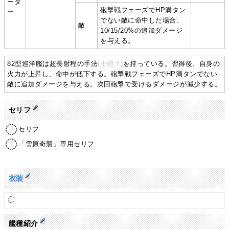
ーダ
砲撃戦フェーズでHP満タン
ー
でない敵に命中した場合、
敵
10/15/20%の追加ダメージ
を与える。
82型巡洋艦は超長射程の手法
(主砲？)
を持っている。習得後、自身の
火力が上昇し、命中が低下する。砲撃戦フェーズでHP満タンでない
敵に追加ダメージを与える。次回砲撃で受けるダメージが減少する。
セリフ
セリフ
「雪原奇襲」専用セリフ
衣装
艦種紹介