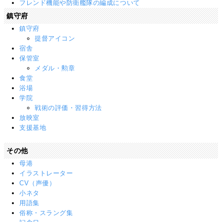
フレンド機能や防衛艦隊の編成について
鎮守府
鎮守府
提督アイコン
宿舎
保管室
メダル・勲章
食堂
浴場
学院
戦術の評価・習得方法
放映室
支援基地
その他
母港
イラストレーター
CV（声優）
小ネタ
用語集
俗称・スラング集