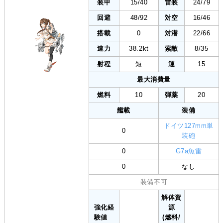
装甲
15/40
雷装
24/79
回避
48/92
対空
16/46
搭載
0
対潜
22/66
速力
38.2kt
索敵
8/35
射程
短
運
15
最大消費量
燃料
10
弾薬
20
艦載
装備
ドイツ127mm単
0
装砲
0
G7a魚雷
0
なし
装備不可
解体資
強化経
源
験値
(燃料/