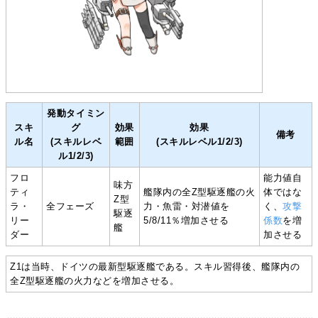
発動タイミン
スキ
グ
効果
効果
備考
ル名
(スキルレベ
範囲
(スキルレベル1/2/3)
ル1/2/3)
フロ
能力値自
味方
ティ
艦隊内の全Z型駆逐艦の火
体ではな
Z型
ラ・
全フェーズ
力・魚雷・対潜値を
く、
攻撃
駆逐
リー
5/8/11％増加させる
係数
を増
艦
ダー
加させる
Z1は当時、ドイツの最新型駆逐艦である。スキル習得後、艦隊内の
全Z型駆逐艦の火力などを増加させる。