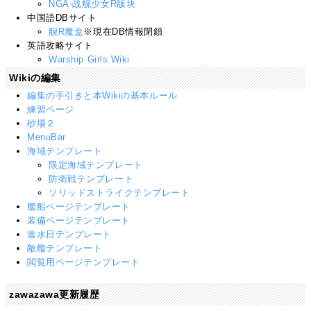
NGA·战舰少女R版块
中国語DBサイト
舰R魔盒
※現在DB情報閉鎖
英語攻略サイト
Warship Girls Wiki
Wikiの編集
編集の手引きと本Wikiの基本ルール
練習ページ
砂場２
MenuBar
海域テンプレート
限定海域テンプレート
防衛戦テンプレート
ソリッドストライクテンプレート
艦船ページテンプレート
装備ページテンプレート
進水日テンプレート
敵艦テンプレート
閲覧用ページテンプレート
zawazawa更新履歴