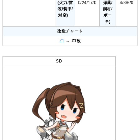
(火力/雷
0/24/17/0
弾薬/
4/8/6/0
装/装甲/
鋼材/
対空)
ボー
キ)
改造チャート
Z1
→
Z1改
SD