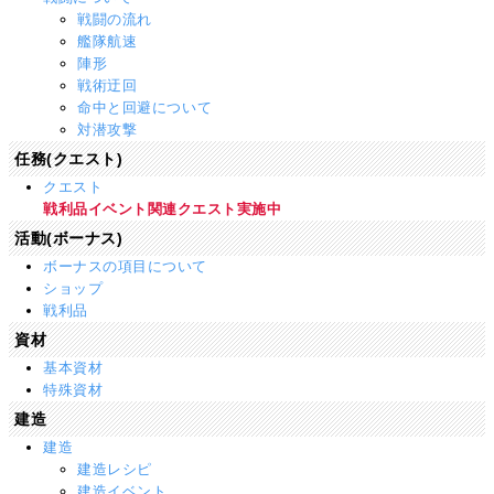
戦闘の流れ
艦隊航速
陣形
戦術迂回
命中と回避について
対潜攻撃
任務(クエスト)
クエスト
戦利品イベント関連クエスト実施中
活動(ボーナス)
ボーナスの項目について
ショップ
戦利品
資材
基本資材
特殊資材
建造
建造
建造レシピ
建造イベント