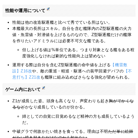
性能や運用について
性能は他の改造駆逐艦と比べて秀でている所はない。
本艦最大の長所はスキル。自分を含む艦隊内のZ型駆逐艦の火力
値・魚雷値・対潜値を上げるものなので、Z型駆逐艦だけの艦隊
を作りたいアドミラルには必要不可欠な艦である。
但し上げる値は%単位である。つまり対象となる艦をある程
度強化しなければ劇的な性能向上は望めない
運用する際は自分を含むZ型駆逐艦の命中値を上げる
【機雷敷
設】Z16改
や、敵の重巡・軽巡・駆逐への装甲回避デバフの
【不
意打ち】Z21改
も艦隊に組み込めばさらなる強化が望められる。
ゲーム内において
Z1が成長した姿。頭身も高くなり、声変わりも起き
胸がでかくな
るなど
かなり成長しているのが分かる。
姉としての自覚に目覚めるなど精神の方も成長しているよう
だ。
中破グラで何故かたい焼きを食ってる。理由は不明
ただ単に絵師
がたい焼き好きなだけなのかも知れない