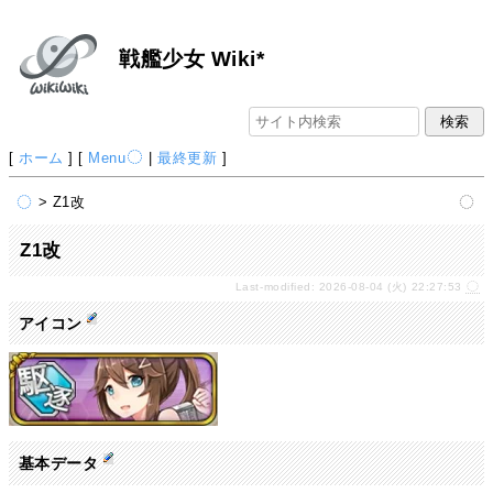
戦艦少女 Wiki*
[
ホーム
] [
Menu
|
最終更新
]
> Z1改
Z1改
Last-modified: 2026-08-04 (火) 22:27:53
アイコン
基本データ