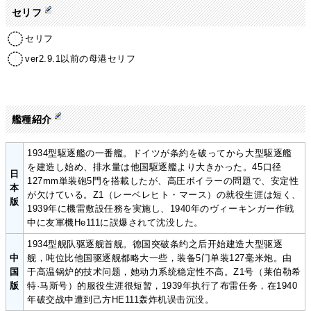
セリフ
セリフ
ver2.9.1以前の母港セリフ
艦種紹介
1934型駆逐艦の一番艦。ドイツが条約を破ってから大型駆逐艦
を建造し始め、排水量は他国駆逐艦より大きかった。45口径
日
127mm単装砲5門を搭載したが、高圧ボイラーの問題で、安定性
本
が欠けている。Z1（レーベレヒト・マース）の就役生涯は短く、
版
1939年に機雷敷設任務を実施し、1940年のヴィーキンガー作戦
中に友軍機He111に誤爆されて沈没した。
1934型舰队驱逐舰首舰。德国突破条约之后开始建造大型驱逐
中
舰，吨位比他国驱逐舰都略大一些，装备5门单装127毫米炮。由
国
于高温锅炉的技术问题，她动力系统稳定性不高。Z1号（莱伯勒希
版
特·马斯号）的服役生涯很短暂，1939年执行了布雷任务，在1940
年破交战中遭到己方HE111轰炸机误击沉没。