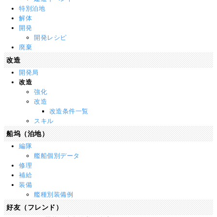
特別泊地
解体
開発
開発レシピ
廃棄
改造
開発局
改造
強化
改造
改造条件一覧
スキル
船坞（泊地）
編隊
艦船個別データ
修理
補給
装備
艦種別装備例
好友（フレンド）