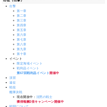
出征（出撃）
出撃
第一章
第二章
第三章
第四章
第五章
第六章
第七章
第八章
第九章
第十章
イベント
限定海域イベント
戦利品イベント
第67回戦利品イベント
開催中
演習
遠征
戦役
艦隊決戦
現在開放中：
沈黙の戦士
獲得報酬2倍キャンペーン開催中
戦闘について