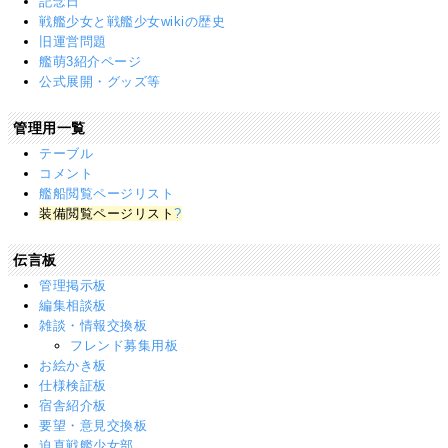
記念日
戦艦少女と戦艦少女wikiの歴史
旧運営問題
艦萌3紹介ページ
公式展開・グッズ等
管理用一覧
テーブル
コメント
艦船閲覧ページリスト
装備閲覧ページリスト
?
伝言板
管理掲示板
編集相談板
雑談・情報交換板
フレンド募集用板
お絵かき板
仕様検証板
宿舎紹介板
要望・意見交換板
迫真戦艦少女部