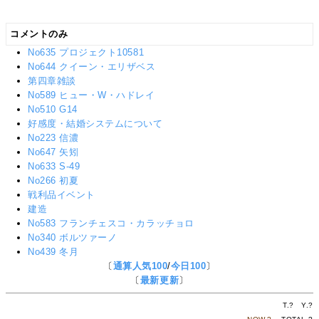
コメントのみ
No635 プロジェクト10581
No644 クイーン・エリザベス
第四章雑談
No589 ヒュー・W・ハドレイ
No510 G14
好感度・結婚システムについて
No223 信濃
No647 矢矧
No633 S-49
No266 初夏
戦利品イベント
建造
No583 フランチェスコ・カラッチョロ
No340 ボルツァーノ
No439 冬月
〔
通算人気100
/
今日100
〕
〔
最新更新
〕
T.
?
Y.
?