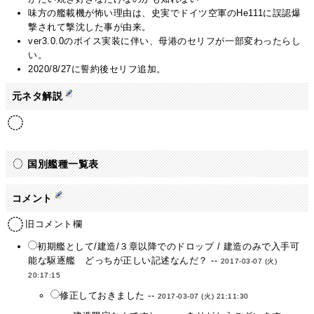
味方の艦載機が怖い理由は、史実でドイツ空軍のHe111に誤認爆
撃されて撃沈した事が由来。
ver3.0.0のボイス実装に伴い、母港のセリフが一部変わったらし
い。
2020/8/27に誓約後セリフ追加。
元ネタ解説
国別艦種一覧表
コメント
旧コメント欄
初期艦として/建造/３章以降でのドロップ / 建造のみで入手可
能な駆逐艦 どっちが正しい記述なんだ？ --
2017-03-07 (火)
20:17:15
修正しておきました --
2017-03-07 (火) 21:11:30