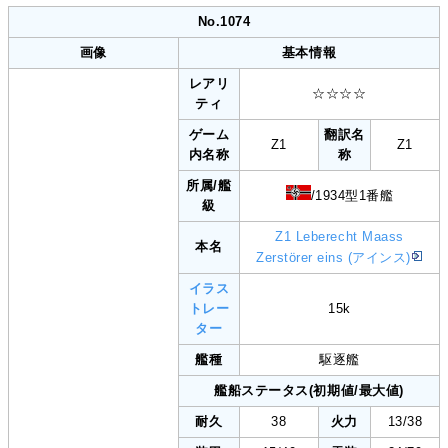
No.1074
画像
基本情報
レアリ
☆☆☆☆
ティ
ゲーム
翻訳名
Z1
Z1
内名称
称
所属/艦
/1934型1番艦
級
Z1 Leberecht Maass
本名
Zerstörer eins (アインス)
イラス
トレー
15k
ター
艦種
駆逐艦
艦船ステータス(初期値/最大値)
耐久
38
火力
13/38