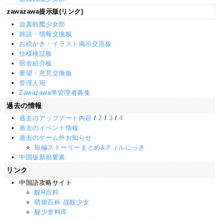
zawazawa提示版(リンク)
迫真戦艦少女部
雑談・情報交換板
お絵かき・イラスト掲示交流板
仕様検証板
宿舎紹介板
要望・意見交換板
管理人宛
Zawazawa準管理者募集
過去の情報
過去のアップデート内容
/
2
/
3
/
4
過去のイベント情報
過去のゲーム外お知らせ
短編ストーリーまとめ&ティルにっき
中国版新規要素
リンク
中国語攻略サイト
舰R百科
萌娘百科 战舰少女
舰少资料库