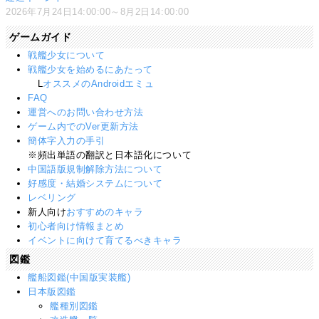
2026年7月24日14:00:00～8月2日14:00:00
ゲームガイド
戦艦少女について
戦艦少女を始めるにあたって
L
オススメのAndroidエミュ
FAQ
運営へのお問い合わせ方法
ゲーム内でのVer更新方法
簡体字入力の手引
※頻出単語の翻訳と日本語化について
中国語版規制解除方法について
好感度・結婚システムについて
レベリング
新人向け
おすすめのキャラ
初心者向け情報まとめ
イベントに向けて育てるべきキャラ
図鑑
艦船図鑑(中国版実装艦)
日本版図鑑
艦種別図鑑