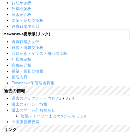
お絵かき板
仕様検証板
宿舎紹介板
要望・意見交換板
迫真戦艦少女部
zawazawa提示版(リンク)
迫真戦艦少女部
雑談・情報交換板
お絵かき・イラスト掲示交流板
仕様検証板
宿舎紹介板
要望・意見交換板
管理人宛
Zawazawa準管理者募集
過去の情報
過去のアップデート内容
/
2
/
3
/
4
過去のイベント情報
過去のゲーム外お知らせ
短編ストーリーまとめ&ティルにっき
中国版新規要素
リンク