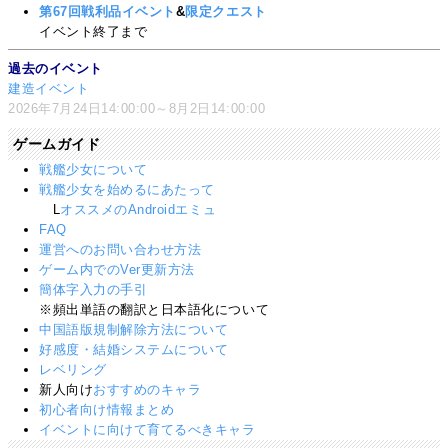
第67回戦利品イベント
&
限定クエスト
イベント終了まで
過去のイベント
建造イベント
2026年7月24日14:00:00～8月2日14:00:00
ゲームガイド
戦艦少女について
戦艦少女を始めるにあたって
L
オススメのAndroidエミュ
FAQ
運営へのお問い合わせ方法
ゲーム内でのVer更新方法
簡体字入力の手引
※頻出単語の翻訳と日本語化について
中国語版規制解除方法について
好感度・結婚システムについて
レベリング
新人向け
おすすめのキャラ
初心者向け情報まとめ
イベントに向けて育てるべきキャラ