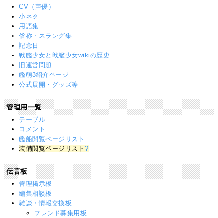
CV（声優）
小ネタ
用語集
俗称・スラング集
記念日
戦艦少女と戦艦少女wikiの歴史
旧運営問題
艦萌3紹介ページ
公式展開・グッズ等
管理用一覧
テーブル
コメント
艦船閲覧ページリスト
装備閲覧ページリスト
?
伝言板
管理掲示板
編集相談板
雑談・情報交換板
フレンド募集用板