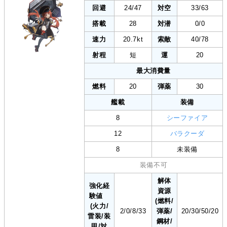
回避
24/47
対空
33/63
搭載
28
対潜
0/0
速力
20.7kt
索敵
40/78
射程
短
運
20
最大消費量
燃料
20
弾薬
30
艦載
装備
8
シーファイア
12
バラクーダ
8
未装備
装備不可
解体
強化経
資源
験値
(燃料/
(火力/
2/0/8/33
弾薬/
20/30/50/20
雷装/装
鋼材/
甲/対