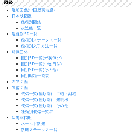
図鑑
艦船図鑑(中国版実装艦)
日本版図鑑
艦種別図鑑
改造艦一覧
艦種別SD一覧
艦種別ステータス一覧
艦種別入手方法一覧
所属団体
国別SD一覧(米英伊ソ)
国別SD一覧(中独日仏)
国別SD一覧(その他)
国別艦種一覧表
衣装図鑑
装備図鑑
装備一覧(種類別) 主砲・副砲
装備一覧(種類別) 艦載機
装備一覧(種類別) その他
種類別装備一覧表
深海軍図鑑
ネームド敵艦
敵艦ステータス一覧