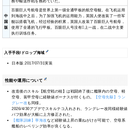
務や輸送作戦を務めていた。
百眼巨人号航母是世界上第一级全通甲板的航空母舰。在飞机运用
中
到海战中之后，为了加强飞机的运用能力，英国人便改装了一些军
国
舰以搭载飞机，经过经验的积累，英国人改装了百眼巨人号航母，
版
使用了全通的飞行甲板。百眼巨人号没有上一战，在二战中主要
执行训练任务。
入手手段/ドロップ海域
日本版:2017/07/31実装
性能や運用について
改造後のスキル【航空戦の暁】は戦闘終了後に艦隊内の空母、軽
空母、装甲空母に経験値ボーナスが付くもの。
【空母先駆】ラン
グレー改
も同様。
2026/4/30アプデでスキルテコ入れされ、ラングレー改同様経験値
バフ効果が大幅に上方修正された。
【艦隊訓練】寧海改
など経験値上昇の重ねがけが可能で、空母系
艦船のレベリング効率が良くなる。