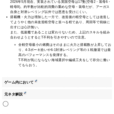
2026年5月現在、実装されている英国空母は17隻(空母2・装母6・
軽母9)。約半数が比較的消費の重めな空母・装母だが、アーガス
自身と対潜レベリング以外では恩恵を受けにくい。
搭載機・火力は増加した一方で、改造後の軽空母としては改造し
てようやく他の未改造軽空母と並べる程であり、周回等で前線に
出すには心許無い。
また、低速艦であることは変わりないため、上記のスキルを組み
合わせようとするとT不利を引きやすいので注意。
全軽空母最小の燃費はそのままに火力と搭載数が上昇してお
り、4-3ボーキ拾いや6-1対潜レベリング等の１戦撤退では最
高のパフォーマンスを発揮する。
T不利が気にならない海域選択や編成工夫をして存分に働い
てもらおう。
ゲーム内において
元ネタ解説