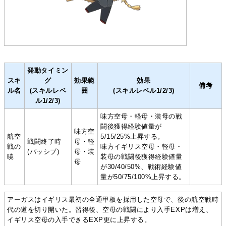
発動タイミン
スキ
グ
効果範
効果
備考
ル名
(スキルレベ
囲
(スキルレベル1/2/3)
ル1/2/3)
味方空母・軽母・装母の戦
闘後獲得経験値量が
味方空
航空
5/15/25%上昇する。
戦闘終了時
母・軽
戦の
味方イギリス空母・軽母・
(パッシブ)
母・装
暁
装母の戦闘後獲得経験値量
母
が30/40/50%、戦術経験値
量が50/75/100%上昇する。
アーガスはイギリス最初の全通甲板を採用した空母で、後の航空戦時
代の道を切り開いた。習得後、空母の戦闘により入手EXPは増え、
イギリス空母の入手できるEXP更に上昇する。