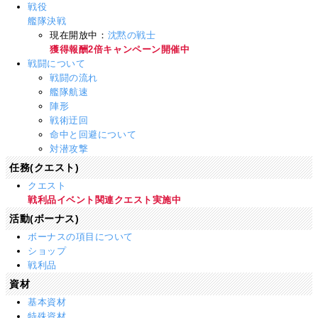
戦役
艦隊決戦
現在開放中：
沈黙の戦士
獲得報酬2倍キャンペーン開催中
戦闘について
戦闘の流れ
艦隊航速
陣形
戦術迂回
命中と回避について
対潜攻撃
任務(クエスト)
クエスト
戦利品イベント関連クエスト実施中
活動(ボーナス)
ボーナスの項目について
ショップ
戦利品
資材
基本資材
特殊資材