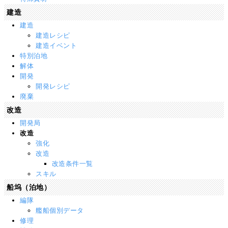
建造
建造
建造レシピ
建造イベント
特別泊地
解体
開発
開発レシピ
廃棄
改造
開発局
改造
強化
改造
改造条件一覧
スキル
船坞（泊地）
編隊
艦船個別データ
修理