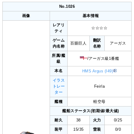
No.1026
画像
基本情報
レアリ
☆☆☆☆
ティ
ゲーム
翻訳
百眼巨人
アーガス
内名称
名称
所属/艦
/アーガス級1番艦
級
本名
HMS Argus (I49)
イラス
トレー
Feirla
ター
艦種
軽空母
艦船ステータス(初期値/最大値)
耐久
38
火力
0/25
装甲
15/35
雷装
0/0