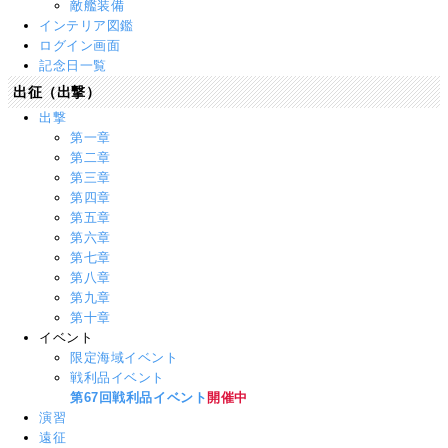
敵艦装備
インテリア図鑑
ログイン画面
記念日一覧
出征（出撃）
出撃
第一章
第二章
第三章
第四章
第五章
第六章
第七章
第八章
第九章
第十章
イベント
限定海域イベント
戦利品イベント
第67回戦利品イベント
開催中
演習
遠征