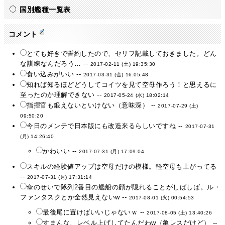
国別艦種一覧表
コメント
とても好きで誓約したので、セリフ記載しておきました。どん
な訓練なんだろう… --
2017-02-11 (土) 19:35:30
食い込みがいい --
2017-03-31 (金) 16:05:48
知れば知るほどどうしてコイツを見て空母作ろう！と思えるに
至ったのか理解できない --
2017-05-24 (水) 18:02:14
指揮官も鍛えないといけない（意味深） --
2017-07-29 (土)
09:50:20
今日のメンテで日本版にも改造来るらしいですね --
2017-07-31
(月) 14:26:40
かわいい --
2017-07-31 (月) 17:09:04
スキルの経験値アップは空母だけの模様。軽空母も上がってる
--
2017-07-31 (月) 17:31:14
傘のせいで隊列2番目の艦船の顔が隠れることがしばしば。ル・
ファンタスクとか全然見えないw --
2017-08-01 (火) 00:54:53
最後尾に置けばいいじゃないｗ --
2017-08-05 (土) 13:40:26
すまんな、レベル上げしてたんだわw（亀レスだけど） --