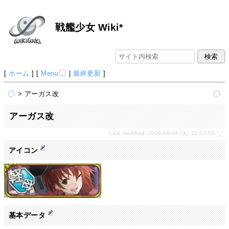
戦艦少女 Wiki*
[
ホーム
] [
Menu
|
最終更新
]
> アーガス改
アーガス改
Last-modified: 2026-08-04 (火) 22:27:53
アイコン
基本データ