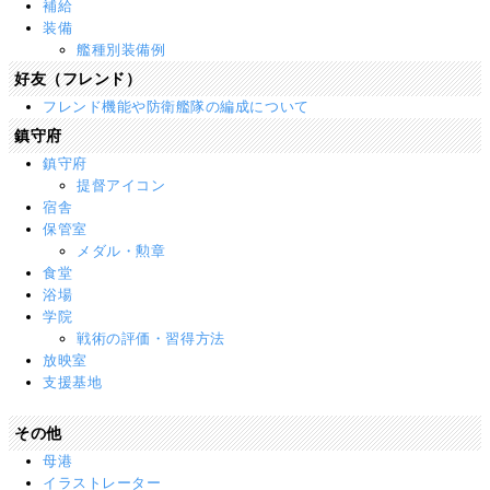
補給
装備
艦種別装備例
好友（フレンド）
フレンド機能や防衛艦隊の編成について
鎮守府
鎮守府
提督アイコン
宿舎
保管室
メダル・勲章
食堂
浴場
学院
戦術の評価・習得方法
放映室
支援基地
その他
母港
イラストレーター