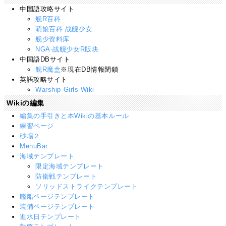
中国語攻略サイト
舰R百科
萌娘百科 战舰少女
舰少资料库
NGA·战舰少女R版块
中国語DBサイト
舰R魔盒
※現在DB情報閉鎖
英語攻略サイト
Warship Girls Wiki
Wikiの編集
編集の手引きと本Wikiの基本ルール
練習ページ
砂場２
MenuBar
海域テンプレート
限定海域テンプレート
防衛戦テンプレート
ソリッドストライクテンプレート
艦船ページテンプレート
装備ページテンプレート
進水日テンプレート