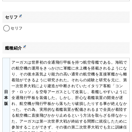
セリフ
セリフ
艦種紹介
アーガスは世界初の全通飛行甲板を持つ航空母艦である。海戦で
の航空機の運用をきっかけに軍艦に水上機を搭載されるようにな
り、その後水蒸気より能力の高い通常の航空機を直接軍艦から離
着陸ができるように研究された。それらの経験と研究を元に、第
一次世界大戦により建造が中断されていたイタリア客船「コン
日
テ・ロッソ」を空母アーガスとして改装し、着艦しやすいように
本
全通飛行甲板を装備した。しかし、肝心な着艦装置の開発が遅
版
れ、航空機が飛行甲板から落ちたり破損したりする事が絶えなか
った。その為、実用的な着艦装置が配備されるまで全員が着陸す
る航空機に直接飛びかかり止めるという方法を取らざる得なかっ
た。アーガスは第一次世界大戦が終結する間際に就役したために
参加することができず、その後の第二次世界大戦でも主に訓練任