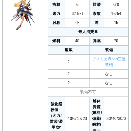
搭載
6
対潜
0/0
速力
32.5kt
索敵
16/54
射程
中
運
15
最大消費量
燃料
40
弾薬
70
艦載
装備
アメリカ8inch三連
2
装砲
2
なし
2
なし
装備不可
解体
強化経
資源
験値
(燃料/
(火力/
40/0/17/23
弾薬/
30/40/30/0
雷装/装
鋼材/
甲/対
ボー