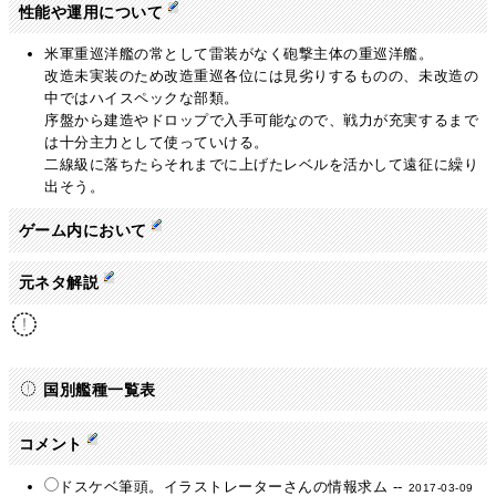
性能や運用について
米軍重巡洋艦の常として雷装がなく砲撃主体の重巡洋艦。
改造未実装のため改造重巡各位には見劣りするものの、未改造の
中ではハイスペックな部類。
序盤から建造やドロップで入手可能なので、戦力が充実するまで
は十分主力として使っていける。
二線級に落ちたらそれまでに上げたレベルを活かして遠征に繰り
出そう。
ゲーム内において
元ネタ解説
国別艦種一覧表
コメント
ドスケベ筆頭。イラストレーターさんの情報求ム --
2017-03-09