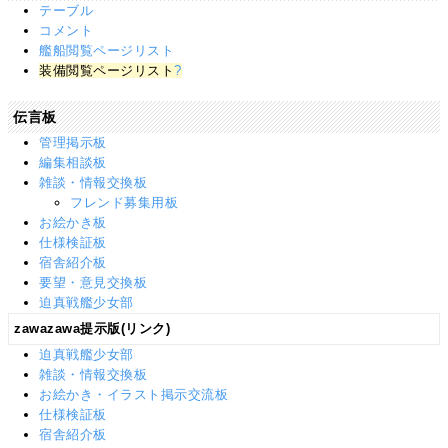
テーブル
コメント
艦船閲覧ページリスト
装備閲覧ページリスト
?
伝言板
管理掲示板
編集相談板
雑談・情報交換板
フレンド募集用板
お絵かき板
仕様検証板
宿舎紹介板
要望・意見交換板
迫真戦艦少女部
zawazawa提示版(リンク)
迫真戦艦少女部
雑談・情報交換板
お絵かき・イラスト掲示交流板
仕様検証板
宿舎紹介板