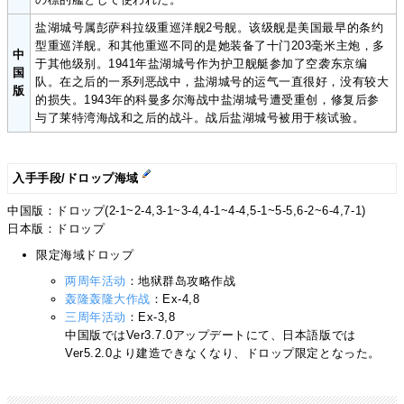
盐湖城号属彭萨科拉级重巡洋舰2号舰。该级舰是美国最早的条约
型重巡洋舰。和其他重巡不同的是她装备了十门203毫米主炮，多
中
于其他级别。1941年盐湖城号作为护卫舰艇参加了空袭东京编
国
队。在之后的一系列恶战中，盐湖城号的运气一直很好，没有较大
版
的损失。1943年的科曼多尔海战中盐湖城号遭受重创，修复后参
与了莱特湾海战和之后的战斗。战后盐湖城号被用于核试验。
入手手段/ドロップ海域
中国版：ドロップ(2-1~2-4,3-1~3-4,4-1~4-4,5-1~5-5,6-2~6-4,7-1)
日本版：ドロップ
限定海域ドロップ
两周年活动
：地狱群岛攻略作战
轰隆轰隆大作战
：Ex-4,8
三周年活动
：Ex-3,8
中国版ではVer3.7.0アップデートにて、日本語版では
Ver5.2.0より建造できなくなり、ドロップ限定となった。