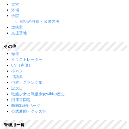
食堂
浴場
学院
戦術の評価・習得方法
放映室
支援基地
その他
母港
イラストレーター
CV（声優）
小ネタ
用語集
俗称・スラング集
記念日
戦艦少女と戦艦少女wikiの歴史
旧運営問題
艦萌3紹介ページ
公式展開・グッズ等
管理用一覧