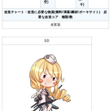
空)
キ)
改造チャート・改造に必要な物資(燃料/弾薬/鋼材/ボーキサイト) 必
要な改造コア 種類/数
未実装
SD