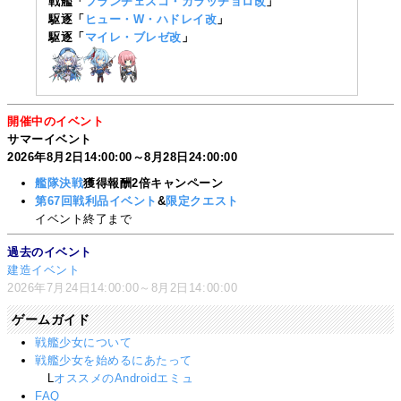
戦艦「
フランチェスコ・カラッチョロ改
」
駆逐「
ヒュー・W・ハドレイ改
」
駆逐「
マイレ・ブレゼ改
」
開催中のイベント
サマーイベント
2026年8月2日14:00:00～8月28日24:00:00
艦隊決戦
獲得報酬2倍キャンペーン
第67回戦利品イベント
&
限定クエスト
イベント終了まで
過去のイベント
建造イベント
2026年7月24日14:00:00～8月2日14:00:00
ゲームガイド
戦艦少女について
戦艦少女を始めるにあたって
L
オススメのAndroidエミュ
FAQ