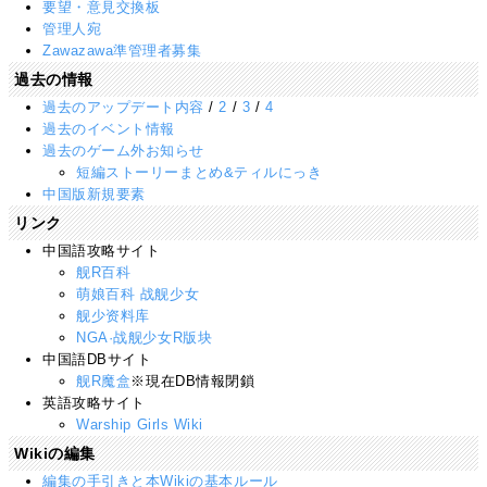
要望・意見交換板
管理人宛
Zawazawa準管理者募集
過去の情報
過去のアップデート内容
/
2
/
3
/
4
過去のイベント情報
過去のゲーム外お知らせ
短編ストーリーまとめ&ティルにっき
中国版新規要素
リンク
中国語攻略サイト
舰R百科
萌娘百科 战舰少女
舰少资料库
NGA·战舰少女R版块
中国語DBサイト
舰R魔盒
※現在DB情報閉鎖
英語攻略サイト
Warship Girls Wiki
Wikiの編集
編集の手引きと本Wikiの基本ルール