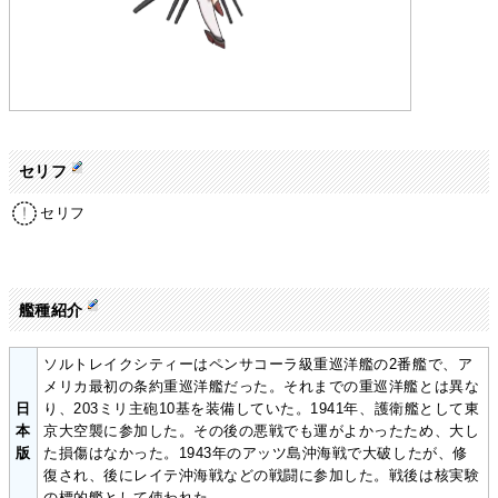
セリフ
セリフ
艦種紹介
ソルトレイクシティーはペンサコーラ級重巡洋艦の2番艦で、ア
メリカ最初の条約重巡洋艦だった。それまでの重巡洋艦とは異な
日
り、203ミリ主砲10基を装備していた。1941年、護衛艦として東
本
京大空襲に参加した。その後の悪戦でも運がよかったため、大し
版
た損傷はなかった。1943年のアッツ島沖海戦で大破したが、修
復され、後にレイテ沖海戦などの戦闘に参加した。戦後は核実験
の標的艦として使われた。