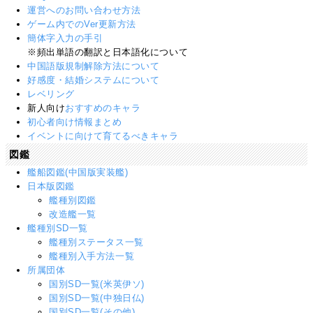
運営へのお問い合わせ方法
ゲーム内でのVer更新方法
簡体字入力の手引
※頻出単語の翻訳と日本語化について
中国語版規制解除方法について
好感度・結婚システムについて
レベリング
新人向け
おすすめのキャラ
初心者向け情報まとめ
イベントに向けて育てるべきキャラ
図鑑
艦船図鑑(中国版実装艦)
日本版図鑑
艦種別図鑑
改造艦一覧
艦種別SD一覧
艦種別ステータス一覧
艦種別入手方法一覧
所属団体
国別SD一覧(米英伊ソ)
国別SD一覧(中独日仏)
国別SD一覧(その他)