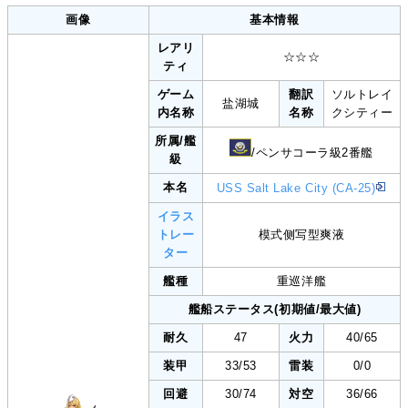
画像
基本情報
レアリ
☆☆☆
ティ
ゲーム
翻訳
ソルトレイ
盐湖城
内名称
名称
クシティー
所属/艦
/ペンサコーラ級2番艦
級
本名
USS Salt Lake City (CA-25)
イラス
トレー
模式侧写型爽液
ター
艦種
重巡洋艦
艦船ステータス(初期値/最大値)
耐久
47
火力
40/65
装甲
33/53
雷装
0/0
回避
30/74
対空
36/66