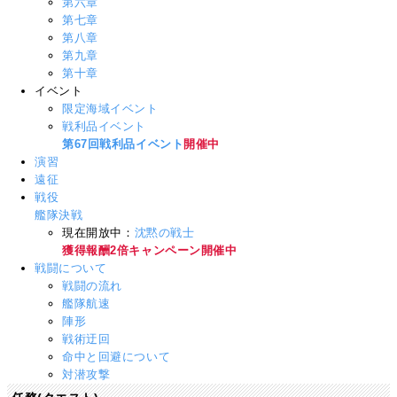
第六章
第七章
第八章
第九章
第十章
イベント
限定海域イベント
戦利品イベント
第67回戦利品イベント
開催中
演習
遠征
戦役
艦隊決戦
現在開放中：
沈黙の戦士
獲得報酬2倍キャンペーン開催中
戦闘について
戦闘の流れ
艦隊航速
陣形
戦術迂回
命中と回避について
対潜攻撃