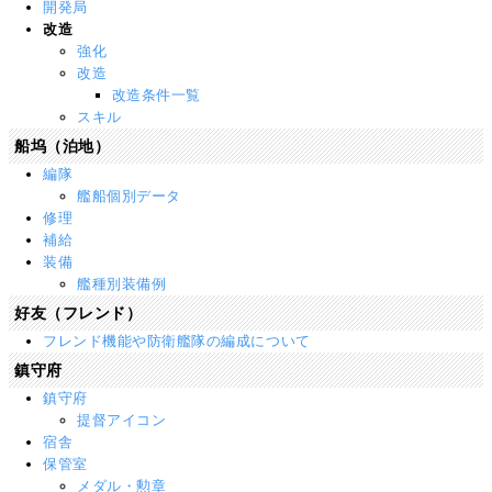
開発局
改造
強化
改造
改造条件一覧
スキル
船坞（泊地）
編隊
艦船個別データ
修理
補給
装備
艦種別装備例
好友（フレンド）
フレンド機能や防衛艦隊の編成について
鎮守府
鎮守府
提督アイコン
宿舎
保管室
メダル・勲章