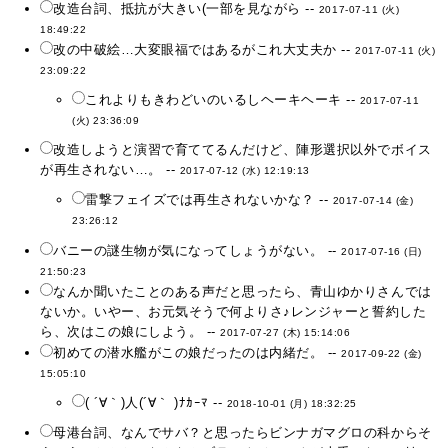
改造台詞、抵抗が大きい(一部を見ながら --
2017-07-11 (火)
18:49:22
改の中破絵…大変眼福ではあるがこれ大丈夫か --
2017-07-11 (火)
23:09:22
これよりもきわどいのいるしヘーキヘーキ --
2017-07-11
(火) 23:36:09
改造しようと演習で育ててるんだけど、陣形選択以外でボイス
が再生されない…。 --
2017-07-12 (水) 12:19:13
雷撃フェイズでは再生されないかな？ --
2017-07-14 (金)
23:26:12
バニーの謎生物が気になってしょうがない。 --
2017-07-16 (日)
21:50:23
なんか聞いたことのある声だと思ったら、青山ゆかりさんでは
ないか。いやー、お元気そうで何よりさ♪レンジャーと誓約した
ら、次はこの娘にしよう。 --
2017-07-27 (木) 15:14:06
初めての潜水艦がこの娘だったのは内緒だ。 --
2017-09-22 (金)
15:05:10
( ´∀｀)人(´∀｀ )ﾅｶｰﾏ --
2018-10-01 (月) 18:32:25
母港台詞、なんでサバ？と思ったらビンナガマグロの科からそ