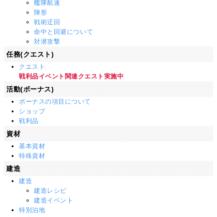
艦隊航速
陣形
戦術迂回
命中と回避について
対潜攻撃
任務(クエスト)
クエスト
戦利品イベント関連クエスト実施中
活動(ボーナス)
ボーナスの項目について
ショップ
戦利品
資材
基本資材
特殊資材
建造
建造
建造レシピ
建造イベント
特別泊地