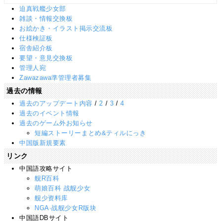
迫真戦艦少女部
雑談・情報交換板
お絵かき・イラスト掲示交流板
仕様検証板
宿舎紹介板
要望・意見交換板
管理人宛
Zawazawa準管理者募集
過去の情報
過去のアップデート内容
/
2
/
3
/
4
過去のイベント情報
過去のゲーム外お知らせ
短編ストーリーまとめ&ティルにっき
中国版新規要素
リンク
中国語攻略サイト
舰R百科
萌娘百科 战舰少女
舰少资料库
NGA·战舰少女R版块
中国語DBサイト