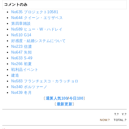
コメントのみ
No635 プロジェクト10581
No644 クイーン・エリザベス
第四章雑談
No589 ヒュー・W・ハドレイ
No510 G14
好感度・結婚システムについて
No223 信濃
No647 矢矧
No633 S-49
No266 初夏
戦利品イベント
建造
No583 フランチェスコ・カラッチョロ
No340 ボルツァーノ
No439 冬月
〔
通算人気100
/
今日100
〕
〔
最新更新
〕
T.
?
Y.
?
NOW.
?
TOTAL.
?