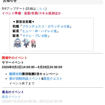
お知らせ
8/4アップデート(詳細は
こちら
)
イベント準備・改造/衣装/スキル追加ほか
▼新規改造艦▼
戦艦「
フランチェスコ・カラッチョロ改
」
駆逐「
ヒュー・W・ハドレイ改
」
駆逐「
マイレ・ブレゼ改
」
開催中のイベント
サマーイベント
2026年8月2日14:00:00～8月28日24:00:00
艦隊決戦
獲得報酬2倍キャンペーン
第67回戦利品イベント
&
限定クエスト
イベント終了まで
過去のイベント
建造イベント
2026年7月24日14:00:00～8月2日14:00:00