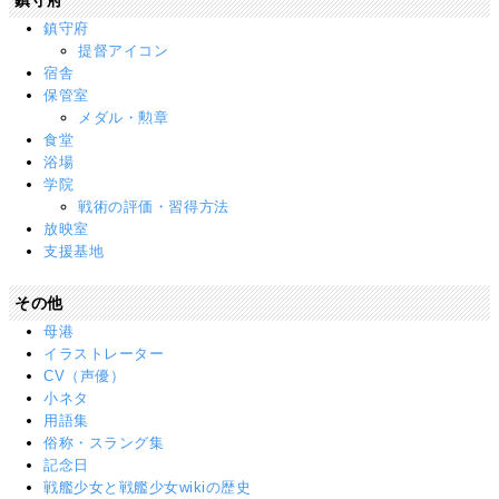
鎮守府
鎮守府
提督アイコン
宿舎
保管室
メダル・勲章
食堂
浴場
学院
戦術の評価・習得方法
放映室
支援基地
その他
母港
イラストレーター
CV（声優）
小ネタ
用語集
俗称・スラング集
記念日
戦艦少女と戦艦少女wikiの歴史