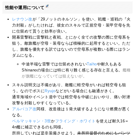
性能や運用について
レナウン改
が「29ノットのネルソン」を使い、戦艦・巡戦の『火
力封殺』がしたければ、彼女のスキルで正規空母・装甲空母を先
に仕留めて貰うと効率が良い。
開幕雷撃戦に雷撃戦と夜戦、とにかく全ての攻撃の際に空母系を
狙う。敵旗艦が空母・装母ならば積極的に起用するといい。ただ
し、旗艦を優先する訳ではないので空母系が複数いる際にはラン
ダムになる。
中途半端な雷撃では仕留めきれない
Taiho
や耐久もある
Shinanoの場合には特に有り難く感じる存在と言える。
艦種
が旗艦になっていては狙えないが。
スキル説明文は不備があり、敵艦に軽空母がいれば軽空母も狙
う。なのでボスに
Ryujo
などがいる場合にも融通がきく。
通常海域やイベント道中では軽空母を中破においやり、痛い対潜
攻撃を封殺しやすくなっている。
アルバコア改
同様、改造後は１発大破するようになり燃費が悪く
なる。
ベルマッキャン・3世
か
フライング・ホワイト
を使えば耐久16＝
4n艦に補正できるのも同様。
所持していれば是非装備させよう。
未所持提督のためにもパンツ