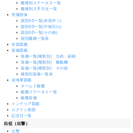
艦種別ステータス一覧
艦種別入手方法一覧
所属団体
国別SD一覧(米英伊ソ)
国別SD一覧(中独日仏)
国別SD一覧(その他)
国別艦種一覧表
衣装図鑑
装備図鑑
装備一覧(種類別) 主砲・副砲
装備一覧(種類別) 艦載機
装備一覧(種類別) その他
種類別装備一覧表
深海軍図鑑
ネームド敵艦
敵艦ステータス一覧
敵艦装備
インテリア図鑑
ログイン画面
記念日一覧
出征（出撃）
出撃