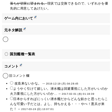
落ちが切実に望まれる。
現状では交換できるので、いずれかを優
先的に用意してあげたい。
ゲーム内において
元ネタ解説
国別艦種一覧表
コメント
旧コメント欄
改造来ないかな。 --
2016-12-19 (月) 04:28:45
ようやく引けて嬉しい。潜水艦は回避重視にした方がいいのか
火力重視にした方がいいのか… --
2017-02-01 (水) 01:19:39
日本からすればにっくい潜水艦だからどんな奴かと思ったらこ
んな可愛い子だとは。よし、持ちかえる・・・やべ！憲兵が来
た！ --
2017-03-19 (日) 13:07:01