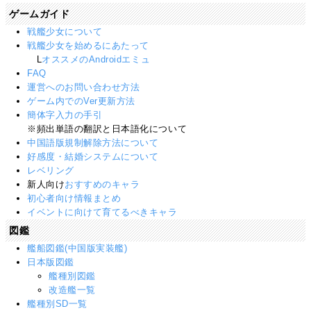
ゲームガイド
戦艦少女について
戦艦少女を始めるにあたって
L
オススメのAndroidエミュ
FAQ
運営へのお問い合わせ方法
ゲーム内でのVer更新方法
簡体字入力の手引
※頻出単語の翻訳と日本語化について
中国語版規制解除方法について
好感度・結婚システムについて
レベリング
新人向け
おすすめのキャラ
初心者向け情報まとめ
イベントに向けて育てるべきキャラ
図鑑
艦船図鑑(中国版実装艦)
日本版図鑑
艦種別図鑑
改造艦一覧
艦種別SD一覧