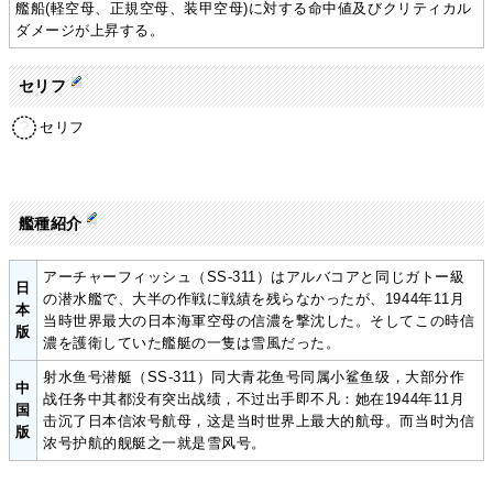
艦船(軽空母、正規空母、装甲空母)に対する命中値及びクリティカル
ダメージが上昇する。
セリフ
セリフ
艦種紹介
アーチャーフィッシュ（SS-311）はアルバコアと同じガトー級
日
の潜水艦で、大半の作戦に戦績を残らなかったが、1944年11月
本
当時世界最大の日本海軍空母の信濃を撃沈した。そしてこの時信
版
濃を護衛していた艦艇の一隻は雪風だった。
射水鱼号潜艇（SS-311）同大青花鱼号同属小鲨鱼级，大部分作
中
战任务中其都没有突出战绩，不过出手即不凡：她在1944年11月
国
击沉了日本信浓号航母，这是当时世界上最大的航母。而当时为信
版
浓号护航的舰艇之一就是雪风号。