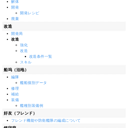
解体
開発
開発レシピ
廃棄
改造
開発局
改造
強化
改造
改造条件一覧
スキル
船坞（泊地）
編隊
艦船個別データ
修理
補給
装備
艦種別装備例
好友（フレンド）
フレンド機能や防衛艦隊の編成について