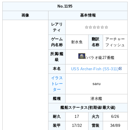
No.1195
画像
基本情報
レアリ
☆☆☆☆☆☆
ティ
ゲーム
翻訳
アーチャー
射水鱼
内名称
名称
フィッシュ
所属/艦
/バラオ級27番艦
級
本名
USS Archer-Fish (SS-311)
イラス
トレー
saru
ター
艦種
潜水艦
艦船ステータス(初期値/最大値)
耐久
17
火力
6/26
装甲
17/32
雷装
34/89