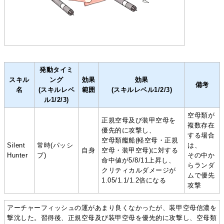
発動タイミ
スキル
ング
効果
効果
備考
名
(スキルレベ
範囲
(スキルレベル1/2/3)
ル1/2/3)
空母類が
正規空母及び装甲空母を
複数存在
優先的に攻撃し、
する場合
空母類艦船(軽空母・正規
Silent
常時(パッシ
は、
自身
空母・装甲空母)に対する
Hunter
ブ)
その中か
命中値が5/8/11上昇し、
らランダ
クリティカルダメージが
ムで優先
1.05/1.1/1.2倍になる
攻撃
アーチャーフィッシュの運があまり良くなかったが、装甲空母信濃を
撃沈した。習得後、正規空母及び装甲空母を優先的に攻撃し、空母類