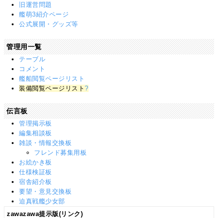
旧運営問題
艦萌3紹介ページ
公式展開・グッズ等
管理用一覧
テーブル
コメント
艦船閲覧ページリスト
装備閲覧ページリスト
?
伝言板
管理掲示板
編集相談板
雑談・情報交換板
フレンド募集用板
お絵かき板
仕様検証板
宿舎紹介板
要望・意見交換板
迫真戦艦少女部
zawazawa提示版(リンク)