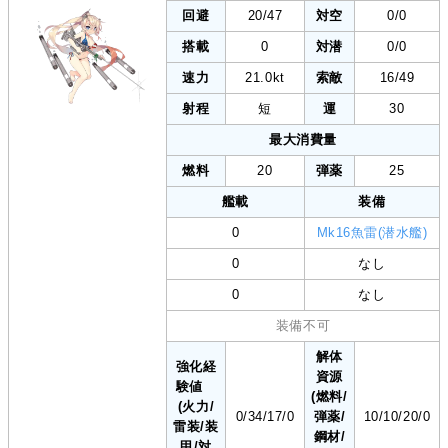
回避
20/47
対空
0/0
搭載
0
対潜
0/0
速力
21.0kt
索敵
16/49
射程
短
運
30
最大消費量
燃料
20
弾薬
25
艦載
装備
0
Mk16魚雷(潜水艦)
0
なし
0
なし
装備不可
解体
強化経
資源
験値
(燃料/
(火力/
0/34/17/0
弾薬/
10/10/20/0
雷装/装
鋼材/
甲/対