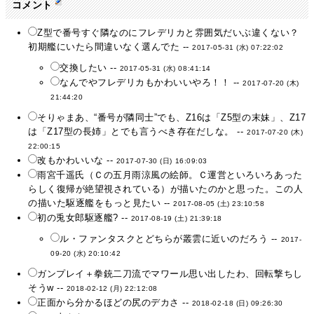
コメント
Z型で番号すぐ隣なのにフレデリカと雰囲気だいぶ違くない？
初期艦にいたら間違いなく選んでた --
2017-05-31 (水) 07:22:02
交換したい --
2017-05-31 (水) 08:41:14
なんでやフレデリカもかわいいやろ！！ --
2017-07-20 (木)
21:44:20
そりゃまあ、“番号が隣同士”でも、Z16は「Z5型の末妹」、Z17
は「Z17型の長姉」とでも言うべき存在だしな。 --
2017-07-20 (木)
22:00:15
改もかわいいな --
2017-07-30 (日) 16:09:03
雨宮千遥氏（Ｃの五月雨涼風の絵師。Ｃ運営といろいろあった
らしく復帰が絶望視されている）が描いたのかと思った。この人
の描いた駆逐艦をもっと見たい --
2017-08-05 (土) 23:10:58
初の兎女郎駆逐艦? --
2017-08-19 (土) 21:39:18
ル・ファンタスクとどちらが叢雲に近いのだろう --
2017-
09-20 (水) 20:10:42
ガンプレイ＋拳銃二刀流でマワール思い出したわ、回転撃ちし
そうw --
2018-02-12 (月) 22:12:08
正面から分かるほどの尻のデカさ --
2018-02-18 (日) 09:26:30