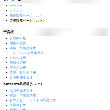
テーブル
コメント
艦船閲覧ページリスト
装備閲覧ページリスト
?
伝言板
管理掲示板
編集相談板
雑談・情報交換板
フレンド募集用板
お絵かき板
仕様検証板
宿舎紹介板
要望・意見交換板
迫真戦艦少女部
zawazawa提示版(リンク)
迫真戦艦少女部
雑談・情報交換板
お絵かき・イラスト掲示交流板
仕様検証板
宿舎紹介板