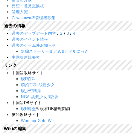
要望・意見交換板
管理人宛
Zawazawa準管理者募集
過去の情報
過去のアップデート内容
/
2
/
3
/
4
過去のイベント情報
過去のゲーム外お知らせ
短編ストーリーまとめ&ティルにっき
中国版新規要素
リンク
中国語攻略サイト
舰R百科
萌娘百科 战舰少女
舰少资料库
NGA·战舰少女R版块
中国語DBサイト
舰R魔盒
※現在DB情報閉鎖
英語攻略サイト
Warship Girls Wiki
Wikiの編集