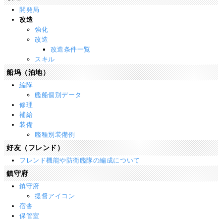
開発局
改造
強化
改造
改造条件一覧
スキル
船坞（泊地）
編隊
艦船個別データ
修理
補給
装備
艦種別装備例
好友（フレンド）
フレンド機能や防衛艦隊の編成について
鎮守府
鎮守府
提督アイコン
宿舎
保管室