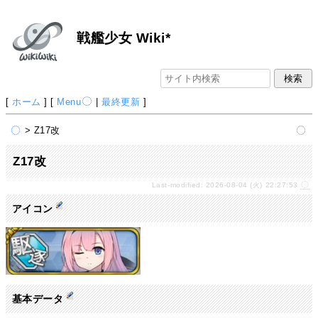
戦艦少女 Wiki*
[
ホーム
] [
Menu
|
最終更新
]
> Z17改
Z17改
Last-modified: 2026-08-04 (火) 22:27:53
アイコン
基本データ