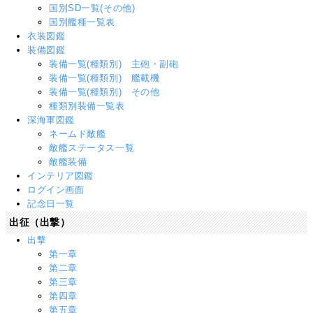
国別SD一覧(その他)
国別艦種一覧表
衣装図鑑
装備図鑑
装備一覧(種類別) 主砲・副砲
装備一覧(種類別) 艦載機
装備一覧(種類別) その他
種類別装備一覧表
深海軍図鑑
ネームド敵艦
敵艦ステータス一覧
敵艦装備
インテリア図鑑
ログイン画面
記念日一覧
出征（出撃）
出撃
第一章
第二章
第三章
第四章
第五章