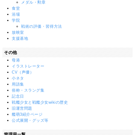
メダル・勲章
食堂
浴場
学院
戦術の評価・習得方法
放映室
支援基地
その他
母港
イラストレーター
CV（声優）
小ネタ
用語集
俗称・スラング集
記念日
戦艦少女と戦艦少女wikiの歴史
旧運営問題
艦萌3紹介ページ
公式展開・グッズ等
管理用一覧