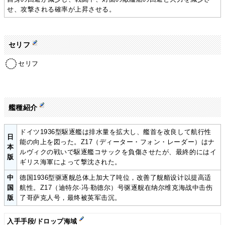
せ、攻撃される確率が上昇させる。
セリフ
セリフ
艦種紹介
ドイツ1936型駆逐艦は排水量を拡大し、艦首を改良して航行性
日
能の向上を図った。Z17（ディーター・フォン・レーダー）はナ
本
ルヴィクの戦いで駆逐艦コサックを負傷させたが、最終的にはイ
版
ギリス海軍によって撃沈された。
中
德国1936型驱逐舰总体上加大了吨位，改善了舰艏设计以提高适
国
航性。Z17（迪特尔·冯·勒德尔）号驱逐舰在纳尔维克海战中击伤
版
了哥萨克人号，最终被英军击沉。
入手手段/ドロップ海域