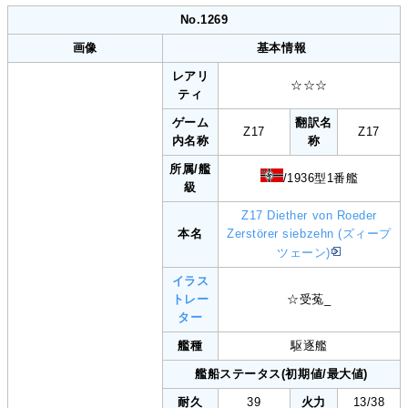
No.1269
画像
基本情報
レアリ
☆☆☆
ティ
ゲーム
翻訳名
Z17
Z17
内名称
称
所属/艦
/1936型1番艦
級
Z17 Diether von Roeder
本名
Zerstörer siebzehn (ズィープ
ツェーン)
イラス
トレー
☆受菟_
ター
艦種
駆逐艦
艦船ステータス(初期値/最大値)
耐久
39
火力
13/38