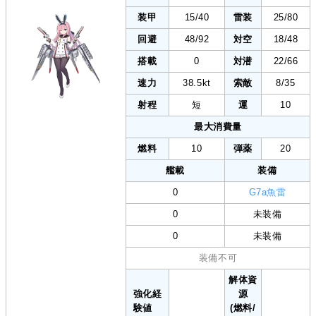
装甲
15/40
雷装
25/80
回避
48/92
対空
18/48
搭載
0
対潜
22/66
速力
38.5kt
索敵
8/35
射程
短
運
10
最大消費量
燃料
10
弾薬
20
艦載
装備
0
G7a魚雷
0
未装備
0
未装備
装備不可
解体資
強化経
源
験値
(燃料/