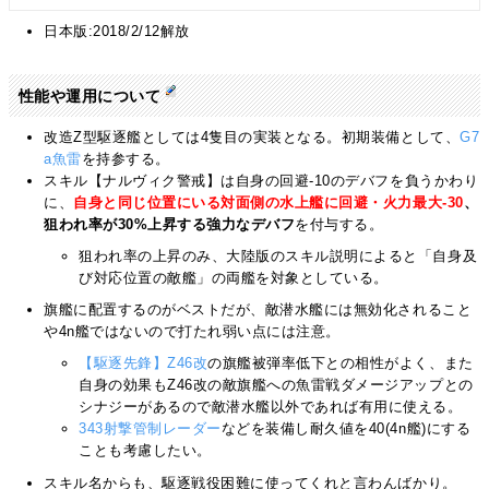
日本版:2018/2/12解放
性能や運用について
改造Z型駆逐艦としては4隻目の実装となる。初期装備として、
G7
a魚雷
を持参する。
スキル【ナルヴィク警戒】は自身の回避-10のデバフを負うかわり
に、
自身と同じ位置にいる対面側の水上艦に回避・火力最大-30
、
狙われ率が30%上昇する強力なデバフ
を付与する。
狙われ率の上昇のみ、大陸版のスキル説明によると「自身及
び対応位置の敵艦」の両艦を対象としている。
旗艦に配置するのがベストだが、敵潜水艦には無効化されること
や4n艦ではないので打たれ弱い点には注意。
【駆逐先鋒】Z46改
の旗艦被弾率低下との相性がよく、また
自身の効果もZ46改の敵旗艦への魚雷戦ダメージアップとの
シナジーがあるので敵潜水艦以外であれば有用に使える。
343射撃管制レーダー
などを装備し耐久値を40(4n艦)にする
ことも考慮したい。
スキル名からも、駆逐戦役困難に使ってくれと言わんばかり。