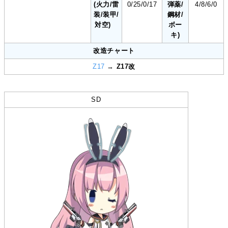
(火力/雷
0/25/0/17
弾薬/
4/8/6/0
装/装甲/
鋼材/
対空)
ボー
キ)
改造チャート
Z17
→
Z17改
SD