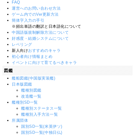
FAQ
運営へのお問い合わせ方法
ゲーム内でのVer更新方法
簡体字入力の手引
※頻出単語の翻訳と日本語化について
中国語版規制解除方法について
好感度・結婚システムについて
レベリング
新人向け
おすすめのキャラ
初心者向け情報まとめ
イベントに向けて育てるべきキャラ
図鑑
艦船図鑑(中国版実装艦)
日本版図鑑
艦種別図鑑
改造艦一覧
艦種別SD一覧
艦種別ステータス一覧
艦種別入手方法一覧
所属団体
国別SD一覧(米英伊ソ)
国別SD一覧(中独日仏)