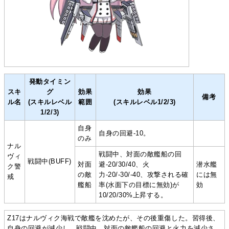
発動タイミン
スキ
グ
効果
効果
備考
ル名
(スキルレベル
範囲
(スキルレベル1/2/3)
1/2/3)
自身
自身の回避-10。
のみ
ナル
戦闘中、対面の敵艦船の回
ヴィ
戦闘中(BUFF)
対面
避-20/30/40、火
潜水艦
ク警
の敵
力-20/-30/-40、攻撃される確
には無
戒
艦船
率(水面下の目標に無効)が
効
10/20/30%上昇する。
Z17はナルヴィク海戦で敵艦を沈めたが、その後重傷した。習得後、
自身の回避が減少し、戦闘中、対面の敵艦船の回避と火力を減少さ