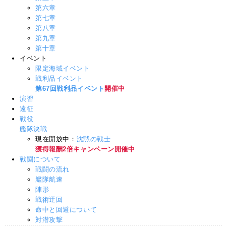
第六章
第七章
第八章
第九章
第十章
イベント
限定海域イベント
戦利品イベント
第67回戦利品イベント
開催中
演習
遠征
戦役
艦隊決戦
現在開放中：
沈黙の戦士
獲得報酬2倍キャンペーン開催中
戦闘について
戦闘の流れ
艦隊航速
陣形
戦術迂回
命中と回避について
対潜攻撃