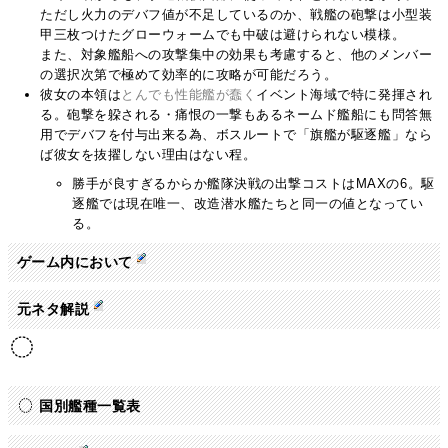
ただし火力のデバフ値が不足しているのか、戦艦の砲撃は小型装
甲三枚つけたグローウォームでも中破は避けられない模様。
また、対象艦船への攻撃集中の効果も考慮すると、他のメンバー
の選択次第で極めて効率的に攻略が可能だろう。
彼女の本領は
とんでも性能艦が蠢く
イベント海域で特に発揮され
る。砲撃を躱される・痛恨の一撃もあるネームド艦船にも問答無
用でデバフを付与出来る為、ボスルートで「旗艦が駆逐艦」なら
ば彼女を抜擢しない理由はない程。
勝手が良すぎるからか艦隊決戦の出撃コストはMAXの6。駆
逐艦では現在唯一、改造潜水艦たちと同一の値となってい
る。
ゲーム内において
元ネタ解説
国別艦種一覧表