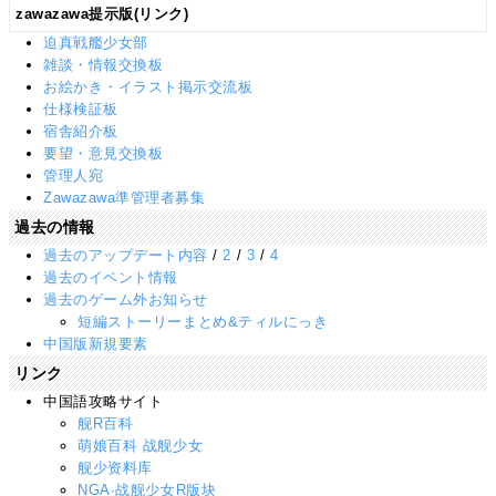
zawazawa提示版(リンク)
迫真戦艦少女部
雑談・情報交換板
お絵かき・イラスト掲示交流板
仕様検証板
宿舎紹介板
要望・意見交換板
管理人宛
Zawazawa準管理者募集
過去の情報
過去のアップデート内容
/
2
/
3
/
4
過去のイベント情報
過去のゲーム外お知らせ
短編ストーリーまとめ&ティルにっき
中国版新規要素
リンク
中国語攻略サイト
舰R百科
萌娘百科 战舰少女
舰少资料库
NGA·战舰少女R版块