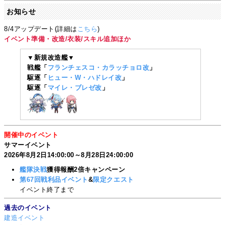
お知らせ
8/4アップデート(詳細は
こちら
)
イベント準備・改造/衣装/スキル追加ほか
▼新規改造艦▼
戦艦「
フランチェスコ・カラッチョロ改
」
駆逐「
ヒュー・W・ハドレイ改
」
駆逐「
マイレ・ブレゼ改
」
開催中のイベント
サマーイベント
2026年8月2日14:00:00～8月28日24:00:00
艦隊決戦
獲得報酬2倍キャンペーン
第67回戦利品イベント
&
限定クエスト
イベント終了まで
過去のイベント
建造イベント