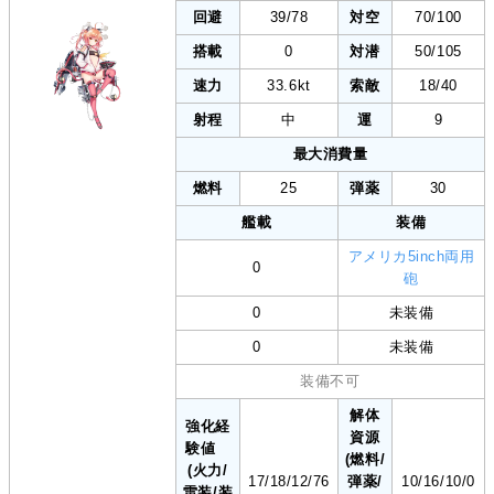
回避
39/78
対空
70/100
搭載
0
対潜
50/105
速力
33.6kt
索敵
18/40
射程
中
運
9
最大消費量
燃料
25
弾薬
30
艦載
装備
アメリカ5inch両用
0
砲
0
未装備
0
未装備
装備不可
解体
強化経
資源
験値
(燃料/
(火力/
17/18/12/76
弾薬/
10/16/10/0
雷装/装