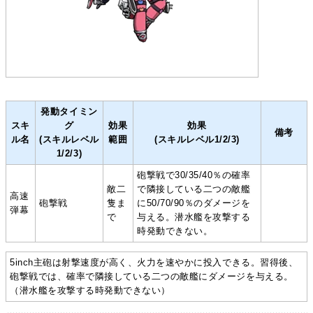
発動タイミン
スキ
グ
効果
効果
備考
ル名
(スキルレベル
範囲
(スキルレベル1/2/3)
1/2/3)
砲撃戦で30/35/40％の確率
敵二
で隣接している二つの敵艦
高速
砲撃戦
隻ま
に50/70/90％のダメージを
弾幕
で
与える。潜水艦を攻撃する
時発動できない。
5inch主砲は射撃速度が高く、火力を速やかに投入できる。習得後、
砲撃戦では、確率で隣接している二つの敵艦にダメージを与える。
（潜水艦を攻撃する時発動できない）