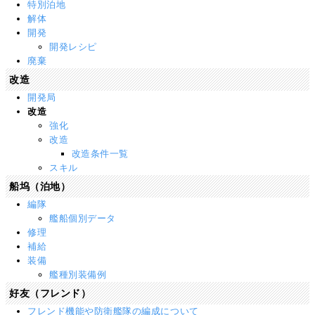
特別泊地
解体
開発
開発レシピ
廃棄
改造
開発局
改造
強化
改造
改造条件一覧
スキル
船坞（泊地）
編隊
艦船個別データ
修理
補給
装備
艦種別装備例
好友（フレンド）
フレンド機能や防衛艦隊の編成について