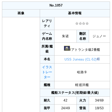
No.1057
画像
基本情報
レアリ
☆☆☆☆
ティ
ゲーム
翻訳
朱诺
ジュノー
内名称
名称
所属/艦
/アトランタ級2番艦
級
本名
USS Juneau (CL-52)
イラス
トレー
哈路卡
ター
艦種
軽巡洋艦
艦船ステータス(初期値/最大値)
耐久
42
火力
34/69
装甲
24/49
雷装
18/53