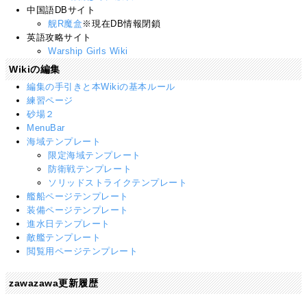
中国語DBサイト
舰R魔盒
※現在DB情報閉鎖
英語攻略サイト
Warship Girls Wiki
Wikiの編集
編集の手引きと本Wikiの基本ルール
練習ページ
砂場２
MenuBar
海域テンプレート
限定海域テンプレート
防衛戦テンプレート
ソリッドストライクテンプレート
艦船ページテンプレート
装備ページテンプレート
進水日テンプレート
敵艦テンプレート
閲覧用ページテンプレート
zawazawa更新履歴