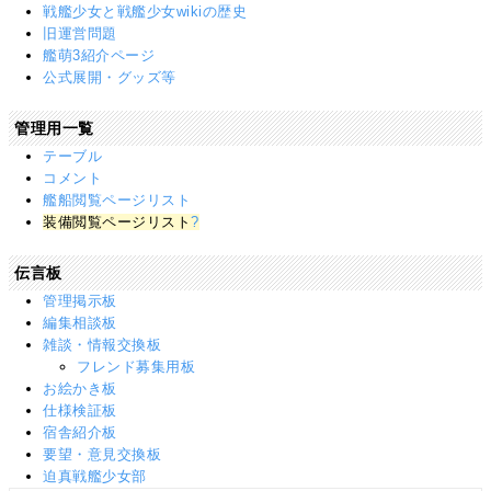
戦艦少女と戦艦少女wikiの歴史
旧運営問題
艦萌3紹介ページ
公式展開・グッズ等
管理用一覧
テーブル
コメント
艦船閲覧ページリスト
装備閲覧ページリスト
?
伝言板
管理掲示板
編集相談板
雑談・情報交換板
フレンド募集用板
お絵かき板
仕様検証板
宿舎紹介板
要望・意見交換板
迫真戦艦少女部