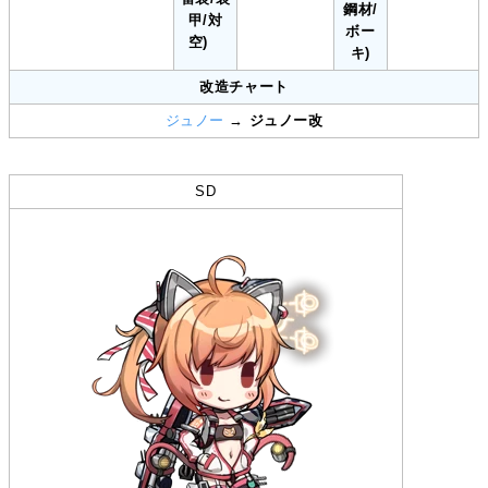
鋼材/
甲/対
ボー
空)
キ)
改造チャート
ジュノー
→
ジュノー改
SD