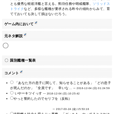
とも優秀な軽巡洋艦と言える。勲功任務や哨戒艦隊、
ソリッドス
トライク
など、多様な艦種が要求される昨今の傾向からみて、育
てておいても決して損はないだろう。
ゲーム内において
元ネタ解説
国別艦種一覧表
コメント
「あなた方の息子に関して、知らせることがある」「どの息子
が死んだのか」「全員です」 辛いな… --
2016-12-04 (日) 01:24:59
いやーキツイっす --
2016-12-04 (日) 10:25:42
やっと誓約したのでセリフを（反転）
なによ、ツンデレじゃ
ないことの証明が欲しいって？ふんっいいわよ、よ～く聞きなさ
い！…す…好き…だ…ょ。
--
2017-03-24 (金) 15:53:16