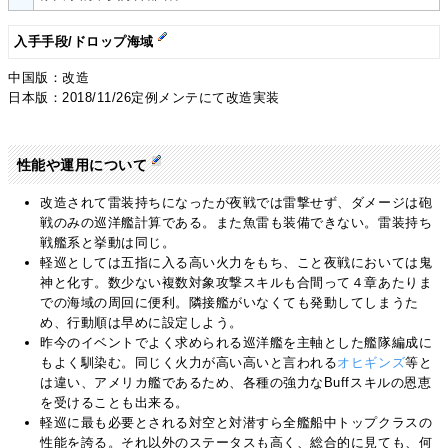
入手手段/ドロップ海域
中国版：改造
日本版：2018/11/26定例メンテにて改造実装
性能や運用について
改造されて雷装持ちになったが夜戦では雷撃せず、ダメージは砲
戦のみの巡洋艦計算である。また魚雷も装備できない。雷装持ち
戦艦系と挙動は同じ。
軽巡としては五指に入る高い火力をもち、こと夜戦においては鬼
神と化す。数少ない複数対象攻撃スキルも合間って４章あたりま
での海域の周回に便利。隣接艦がいなくても発動してしまうた
め、行動順は早めに設定しよう。
昨今のイベントでよく求められる巡洋艦を主軸とした艦隊編成に
もよく馴染む。同じく火力が高い高いと言われる
オヒギンズ
等と
は違い、アメリカ艦であるため、各種の強力なBuffスキルの恩恵
を受けることも出来る。
軽巡に最も必要とされる対空と対潜すら全艦船中トップクラスの
性能を誇る。それ以外のステータスも高く、総合的に見ても、何