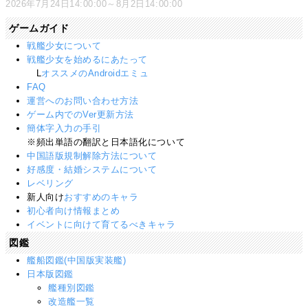
2026年7月24日14:00:00～8月2日14:00:00
ゲームガイド
戦艦少女について
戦艦少女を始めるにあたって
L
オススメのAndroidエミュ
FAQ
運営へのお問い合わせ方法
ゲーム内でのVer更新方法
簡体字入力の手引
※頻出単語の翻訳と日本語化について
中国語版規制解除方法について
好感度・結婚システムについて
レベリング
新人向け
おすすめのキャラ
初心者向け情報まとめ
イベントに向けて育てるべきキャラ
図鑑
艦船図鑑(中国版実装艦)
日本版図鑑
艦種別図鑑
改造艦一覧