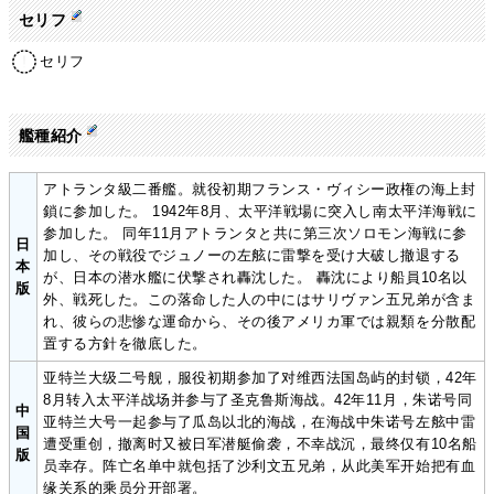
セリフ
セリフ
艦種紹介
アトランタ級二番艦。就役初期フランス・ヴィシー政権の海上封
鎖に参加した。 1942年8月、太平洋戦場に突入し南太平洋海戦に
参加した。 同年11月アトランタと共に第三次ソロモン海戦に参
日
加し、その戦役でジュノーの左舷に雷撃を受け大破し撤退する
本
が、日本の潜水艦に伏撃され轟沈した。 轟沈により船員10名以
版
外、戦死した。この落命した人の中にはサリヴァン五兄弟が含ま
れ、彼らの悲惨な運命から、その後アメリカ軍では親類を分散配
置する方針を徹底した。
亚特兰大级二号舰，服役初期参加了对维西法国岛屿的封锁，42年
8月转入太平洋战场并参与了圣克鲁斯海战。42年11月，朱诺号同
中
亚特兰大号一起参与了瓜岛以北的海战，在海战中朱诺号左舷中雷
国
遭受重创，撤离时又被日军潜艇偷袭，不幸战沉，最终仅有10名船
版
员幸存。阵亡名单中就包括了沙利文五兄弟，从此美军开始把有血
缘关系的乘员分开部署。