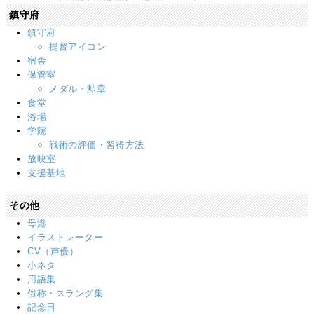
鎮守府
鎮守府
提督アイコン
宿舎
保管室
メダル・勲章
食堂
浴場
学院
戦術の評価・習得方法
放映室
支援基地
その他
母港
イラストレーター
CV（声優）
小ネタ
用語集
俗称・スラング集
記念日