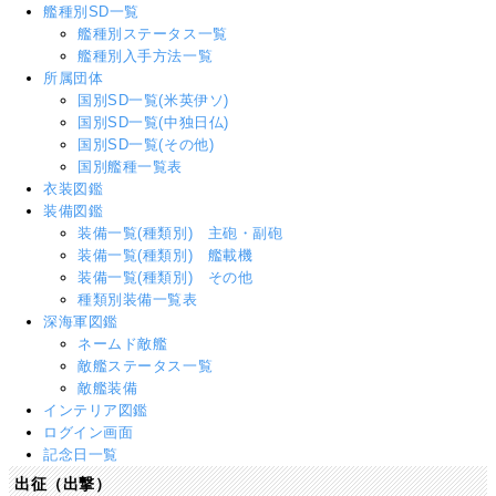
艦種別SD一覧
艦種別ステータス一覧
艦種別入手方法一覧
所属団体
国別SD一覧(米英伊ソ)
国別SD一覧(中独日仏)
国別SD一覧(その他)
国別艦種一覧表
衣装図鑑
装備図鑑
装備一覧(種類別) 主砲・副砲
装備一覧(種類別) 艦載機
装備一覧(種類別) その他
種類別装備一覧表
深海軍図鑑
ネームド敵艦
敵艦ステータス一覧
敵艦装備
インテリア図鑑
ログイン画面
記念日一覧
出征（出撃）