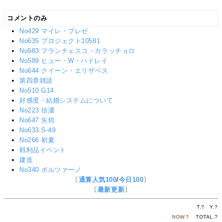
コメントのみ
No429 マイレ・ブレゼ
No635 プロジェクト10581
No583 フランチェスコ・カラッチョロ
No589 ヒュー・W・ハドレイ
No644 クイーン・エリザベス
第四章雑談
No510 G14
好感度・結婚システムについて
No223 信濃
No647 矢矧
No633 S-49
No266 初夏
戦利品イベント
建造
No340 ボルツァーノ
〔
通算人気100
/
今日100
〕
〔
最新更新
〕
T.
?
Y.
?
NOW.
?
TOTAL.
?