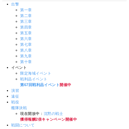
出撃
第一章
第二章
第三章
第四章
第五章
第六章
第七章
第八章
第九章
第十章
イベント
限定海域イベント
戦利品イベント
第67回戦利品イベント
開催中
演習
遠征
戦役
艦隊決戦
現在開放中：
沈黙の戦士
獲得報酬2倍キャンペーン開催中
戦闘について