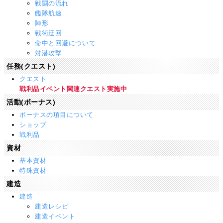
戦闘の流れ
艦隊航速
陣形
戦術迂回
命中と回避について
対潜攻撃
任務(クエスト)
クエスト
戦利品イベント関連クエスト実施中
活動(ボーナス)
ボーナスの項目について
ショップ
戦利品
資材
基本資材
特殊資材
建造
建造
建造レシピ
建造イベント