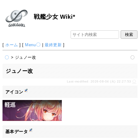
戦艦少女 Wiki*
[
ホーム
] [
Menu
|
最終更新
]
> ジュノー改
ジュノー改
Last-modified: 2026-08-04 (火) 22:27:53
アイコン
基本データ