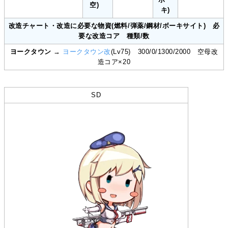
空)
キ)
改造チャート・改造に必要な物資(燃料/弾薬/鋼材/ボーキサイト) 必
要な改造コア 種類/数
ヨークタウン
→
ヨークタウン改
(Lv75) 300/0/1300/2000 空母改
造コア×20
SD