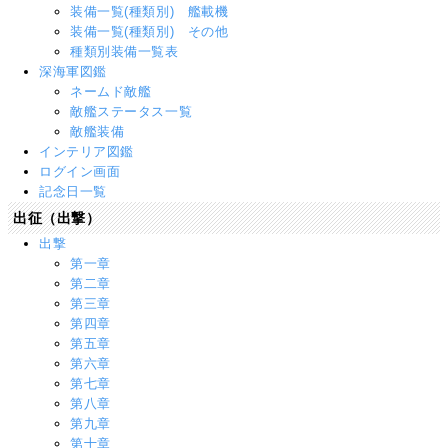
装備一覧(種類別) 艦載機
装備一覧(種類別) その他
種類別装備一覧表
深海軍図鑑
ネームド敵艦
敵艦ステータス一覧
敵艦装備
インテリア図鑑
ログイン画面
記念日一覧
出征（出撃）
出撃
第一章
第二章
第三章
第四章
第五章
第六章
第七章
第八章
第九章
第十章