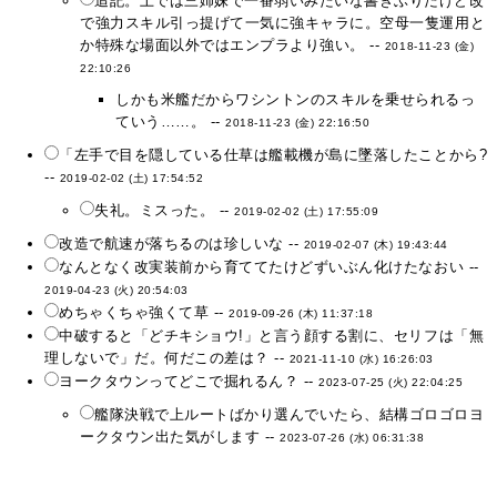
追記。上では三姉妹で一番弱いみたいな書きぶりだけど改
で強力スキル引っ提げて一気に強キャラに。空母一隻運用と
か特殊な場面以外ではエンプラより強い。 --
2018-11-23 (金)
22:10:26
しかも米艦だからワシントンのスキルを乗せられるっ
ていう……。 --
2018-11-23 (金) 22:16:50
「左手で目を隠している仕草は艦載機が島に墜落したことから?
--
2019-02-02 (土) 17:54:52
失礼。ミスった。 --
2019-02-02 (土) 17:55:09
改造で航速が落ちるのは珍しいな --
2019-02-07 (木) 19:43:44
なんとなく改実装前から育ててたけどずいぶん化けたなおい --
2019-04-23 (火) 20:54:03
めちゃくちゃ強くて草 --
2019-09-26 (木) 11:37:18
中破すると「どチキショウ!」と言う顔する割に、セリフは「無
理しないで」だ。何だこの差は？ --
2021-11-10 (水) 16:26:03
ヨークタウンってどこで掘れるん？ --
2023-07-25 (火) 22:04:25
艦隊決戦で上ルートばかり選んでいたら、結構ゴロゴロヨ
ークタウン出た気がします --
2023-07-26 (水) 06:31:38