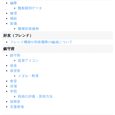
編隊
艦船個別データ
修理
補給
装備
艦種別装備例
好友（フレンド）
フレンド機能や防衛艦隊の編成について
鎮守府
鎮守府
提督アイコン
宿舎
保管室
メダル・勲章
食堂
浴場
学院
戦術の評価・習得方法
放映室
支援基地