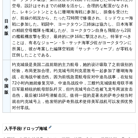
空母。設計はそれまでの経験を活かし、合理的な配置がなされ
た。レキシントンとともに珊瑚海海戦に参加し、損傷を受けた
が、前線の戦況から、たった72時間で修復され、ミッドウェー海
日
戦に参加した。戦闘中、ヨークタウン三姉妹は協力し、日本海軍
本
の精鋭空母艦隊を殲滅したが、ヨークタウン自身も飛龍から2回
版
の艦載機攻撃を受け、最終的に伊168に撃沈された。特筆すべき
ことは、有名なジョーン・S・サッチ海軍少佐がヨークタウンに
所属し、彼が考案した編隊空戦術「サッチ・ウィーブ」が零戦を
圧倒したことである。
约克城级是美国二战前期的主力航母，她的设计吸取了之前级别的
经验，布局更加合理。约克城号同列克星敦号一起参加了珊瑚海海
战，在海战中被击伤。因为前线急需航母应对中途岛战事，在短短
中
72小时内她就修复完毕。中途岛战役中，三艘约克城级航母联手将
国
日军最精锐的航母部队歼灭，但约克城号自己也被飞龙号两波攻击
版
击伤，最后被I168号潜艇击沉。值得一提的是著名的萨奇少校当时
就在约克城号上，他发明的萨奇剪战术使得美军战机可以发挥优势
对付零战。
入手手段/ドロップ海域