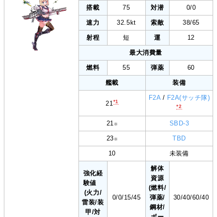
搭載
75
対潜
0/0
速力
32.5kt
索敵
38/65
射程
短
運
12
最大消費量
燃料
55
弾薬
60
艦載
装備
F2A
/
F2A(サッチ隊)
*1
21
*2
21
SBD-3
※
23
TBD
※
10
未装備
解体
強化経
資源
験値
(燃料/
(火力/
0/0/15/45
弾薬/
30/40/60/40
雷装/装
鋼材/
甲/対
ボー