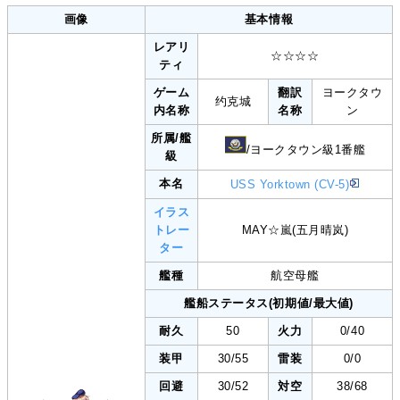
画像
基本情報
レアリ
☆☆☆☆
ティ
ゲーム
翻訳
ヨークタウ
约克城
内名称
名称
ン
所属/艦
/ヨークタウン級1番艦
級
本名
USS Yorktown (CV-5)
イラス
トレー
MAY☆嵐(五月晴岚)
ター
艦種
航空母艦
艦船ステータス(初期値/最大値)
耐久
50
火力
0/40
装甲
30/55
雷装
0/0
回避
30/52
対空
38/68