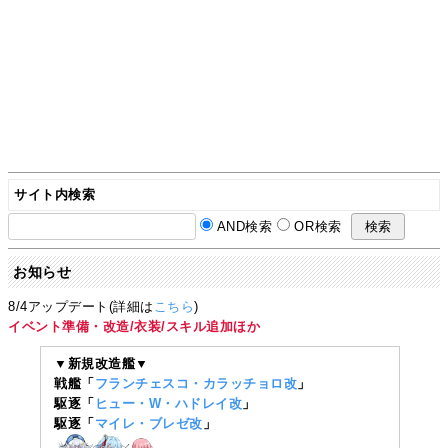
サイト内検索
AND検索
OR検索
お知らせ
8/4アップデート(詳細は
こちら
)
イベント準備・改造/衣装/スキル追加ほか
▼新規改造艦▼
戦艦「
フランチェスコ・カラッチョロ改
」
駆逐「
ヒュー・W・ハドレイ改
」
駆逐「
マイレ・ブレゼ改
」