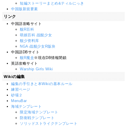
短編ストーリーまとめ&ティルにっき
中国版新規要素
リンク
中国語攻略サイト
舰R百科
萌娘百科 战舰少女
舰少资料库
NGA·战舰少女R版块
中国語DBサイト
舰R魔盒
※現在DB情報閉鎖
英語攻略サイト
Warship Girls Wiki
Wikiの編集
編集の手引きと本Wikiの基本ルール
練習ページ
砂場２
MenuBar
海域テンプレート
限定海域テンプレート
防衛戦テンプレート
ソリッドストライクテンプレート