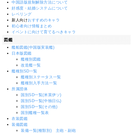
中国語版規制解除方法について
好感度・結婚システムについて
レベリング
新人向け
おすすめのキャラ
初心者向け情報まとめ
イベントに向けて育てるべきキャラ
図鑑
艦船図鑑(中国版実装艦)
日本版図鑑
艦種別図鑑
改造艦一覧
艦種別SD一覧
艦種別ステータス一覧
艦種別入手方法一覧
所属団体
国別SD一覧(米英伊ソ)
国別SD一覧(中独日仏)
国別SD一覧(その他)
国別艦種一覧表
衣装図鑑
装備図鑑
装備一覧(種類別) 主砲・副砲