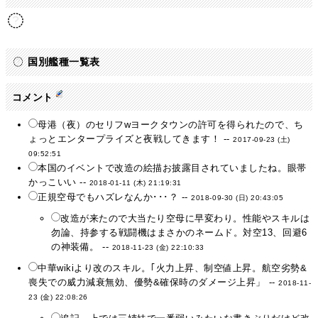
国別艦種一覧表
コメント
母港（夜）のセリフwヨークタウンの許可を得られたので、ち
ょっとエンタープライズと夜戦してきます！ --
2017-09-23 (土)
09:52:51
本国のイベントで改造の絵描お披露目されていましたね。眼帯
かっこいい --
2018-01-11 (木) 21:19:31
正規空母でもハズレなんか･･･？ --
2018-09-30 (日) 20:43:05
改造が来たので大当たり空母に早変わり。性能やスキルは
勿論、持参する戦闘機はまさかのネームド。対空13、回避6
の神装備。 --
2018-11-23 (金) 22:10:33
中華wikiより改のスキル。｢火力上昇、制空値上昇。航空劣勢&
喪失での威力減衰無効、優勢&確保時のダメージ上昇」 --
2018-11-
23 (金) 22:08:26