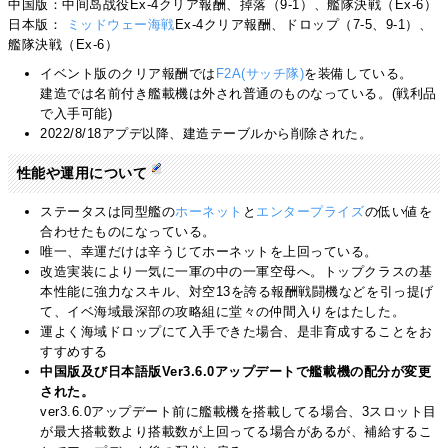
中国版：中间岛战役Ex-4クリア報酬、掉落（9-1）、艦隊決戦（Ex-6）
日本版：
ミッドウェー海戦
Ex-4クリア報酬、ドロップ（7-5、9-1）、
艦隊決戦（Ex-6）
イベント版のクリア報酬では
F2A(サッチ隊)
を装備している。
建造では名前付き艦載機は外され普通のものなっている。(戦利品
で入手可能)
2022/8/18アプデ以降、建造テーブルから削除された。
性能や運用について
ステータスは同型艦の
ホーネット
と
エンタープライズ
の低い値を
合わせたものになっている。
唯一、幸運だけは辛うじてホーネットを上回っている。
改造実装により一気に一軍の中の一軍空母へ。トップクラスの基
本性能に強力なスキル、対空13を誇る報酬戦闘機などを引っ提げ
て、イベ海域最深部の攻略組に堂々の仲間入りをはたした。
運よく海域ドロップにて入手できた場合、是非育成することをお
すすめする
中国版及び日本語版Ver3.6.0アップデートで艦載機の配分が変更
された。
ver3.6.0アップデート前に艦載機を搭載してる場合、3スロット目
が最大搭載数より搭載数が上回ってる場合があるが、補給するこ