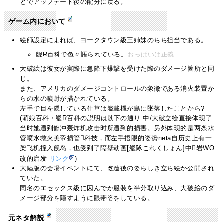
とでアップデート後の配分に戻る。
ゲーム内において
絵師設定によれば、ヨークタウン級三姉妹のちち担当である。
舰R百科で色々語られている。
おっぱいは正義
大破絵は彼女が実際に急降下爆撃を受けた際のダメージ箇所と同
じ。
また、アメリカのダメージコントロールの象徴である消火装置か
らの水の噴射が描かれている。
左手で目を隠している仕草は艦載機が島に墜落したことから?
(萌娘百科・艦R百科の説明は以下の通り 中/大破立绘直接体现了
当时她遭到俯冲轰炸机攻击时所遭到的损害。另外体现的是两条水
管喷水救火美帝损管科技，而左手捂眼的姿势neta自历史上有一
架飞机撞入舰岛，也受到了隔壁动画[艦隊これくしょん]中岩WO
改的启发
リンク
)
大陸版の会場イベントにて、改造後の姿らしき立ち絵が公開され
ていた。
同名のエセックス級に因んでか服装を半分取り込み、大破絵のダ
メージ部分を隠すように眼帯姿をしている。
元ネタ解説