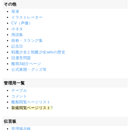
その他
母港
イラストレーター
CV（声優）
小ネタ
用語集
俗称・スラング集
記念日
戦艦少女と戦艦少女wikiの歴史
旧運営問題
艦萌3紹介ページ
公式展開・グッズ等
管理用一覧
テーブル
コメント
艦船閲覧ページリスト
装備閲覧ページリスト
?
伝言板
管理掲示板