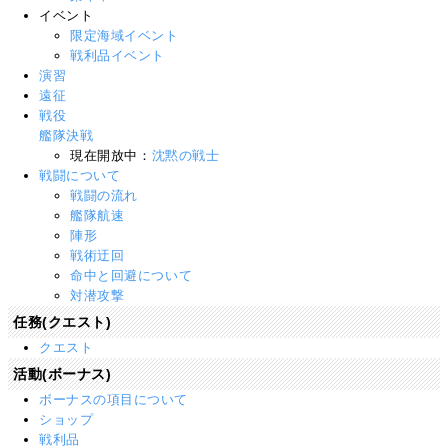
イベント
限定海域イベント
戦利品イベント
演習
遠征
戦役
艦隊決戦
現在開放中：
沈黙の戦士
戦闘について
戦闘の流れ
艦隊航速
陣形
戦術迂回
命中と回避について
対潜攻撃
任務(クエスト)
クエスト
活動(ボーナス)
ボーナスの項目について
ショップ
戦利品