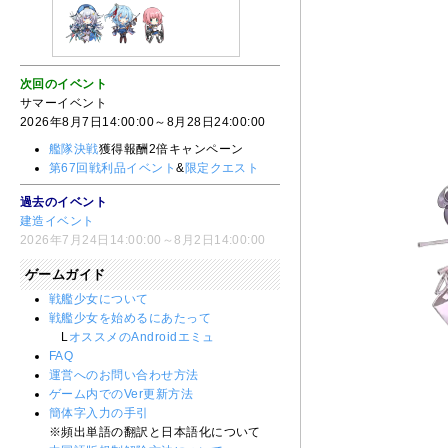
次回のイベント
サマーイベント
2026年8月7日14:00:00～8月28日24:00:00
艦隊決戦
獲得報酬2倍キャンペーン
第67回戦利品イベント
&
限定クエスト
過去のイベント
建造イベント
2026年7月24日14:00:00～8月2日14:00:00
ゲームガイド
戦艦少女について
戦艦少女を始めるにあたって
L
オススメのAndroidエミュ
FAQ
運営へのお問い合わせ方法
ゲーム内でのVer更新方法
簡体字入力の手引
※頻出単語の翻訳と日本語化について