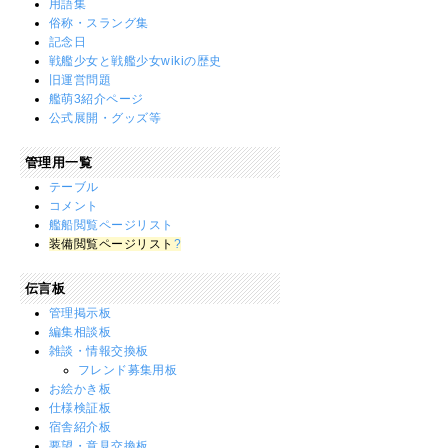
用語集
俗称・スラング集
記念日
戦艦少女と戦艦少女wikiの歴史
旧運営問題
艦萌3紹介ページ
公式展開・グッズ等
管理用一覧
テーブル
コメント
艦船閲覧ページリスト
装備閲覧ページリスト
?
伝言板
管理掲示板
編集相談板
雑談・情報交換板
フレンド募集用板
お絵かき板
仕様検証板
宿舎紹介板
要望・意見交換板