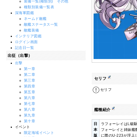
装備一覧(種類別) その他
種類別装備一覧表
深海軍図鑑
ネームド敵艦
敵艦ステータス一覧
敵艦装備
インテリア図鑑
ログイン画面
記念日一覧
出征（出撃）
出撃
第一章
第二章
セリフ
第三章
第四章
セリフ
第五章
第六章
第七章
第八章
艦種紹介
第九章
第十章
日
ラフォーレイはL級
イベント
本
フォーレイと姉妹艦
限定海域イベント
版
に際のU-223が浮