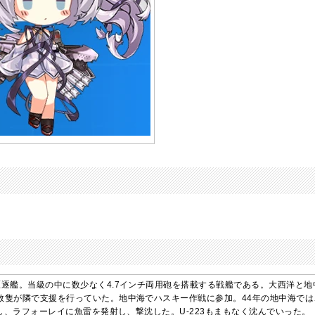
駆逐艦。当級の中に数少なく4.7インチ両用砲を搭載する戦艦である。大西洋と
数隻が隣で支援を行っていた。地中海でハスキー作戦に参加。44年の地中海では、
上し、ラフォーレイに魚雷を発射し、撃沈した。U-223もまもなく沈んでいった。