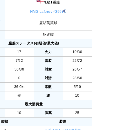
/L級1番艦
HMS Laforey (G99)
ー
鹿咕芙芙球
駆逐艦
艦船ステータス(初期値/最大値)
17
火力
10/30
7/22
雷装
22/72
36/80
対空
26/57
0
対潜
28/60
36.0kt
索敵
5/20
短
運
10
最大消費量
10
弾薬
25
艦載
装備