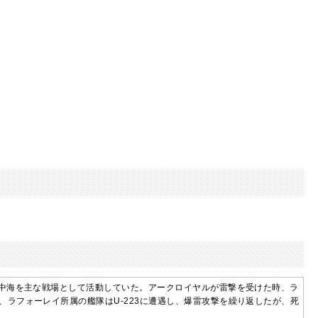
地中海を主な戦場として活動していた。アークロイヤルが雷撃を受けた時、ラ
ラフォーレイ所属の艦隊はU-223に遭遇し、爆雷攻撃を繰り返したが、死