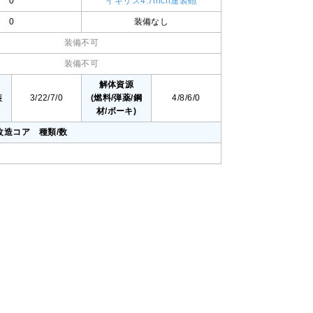
0
イギリス4.7inch連装砲
0
装備なし
装備不可
装備不可
値
解体資源
装
3/22/7/0
(燃料/弾薬/鋼
4/8/6/0
材/ボーキ)
改造コア 種類/数