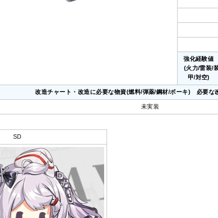
強化経験
(火力/雷装/
甲/対空)
改造チャート・改造に必要な物資(燃料/弾薬/鋼材/ボーキ) 必要な
未実装
SD