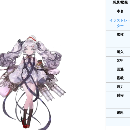
所属/艦級
本名
イラストレ
ター
艦種
耐久
装甲
回避
搭載
速力
射程
燃料