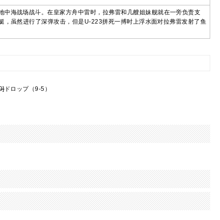
和地中海战场战斗。在皇家方舟中雷时，拉弗雷和几艘姐妹舰就在一旁负责支
艇，虽然进行了深弹攻击，但是U-223拼死一搏时上浮水面对拉弗雷发射了鱼
0]
ドロップ（9-5）