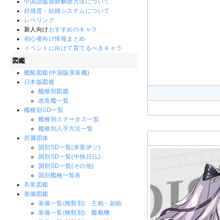
中国語版規制解除方法について
好感度・結婚システムについて
レベリング
新人向け
おすすめのキャラ
初心者向け情報まとめ
イベントに向けて育てるべきキャラ
図鑑
艦船図鑑(中国版実装艦)
日本版図鑑
艦種別図鑑
改造艦一覧
艦種別SD一覧
艦種別ステータス一覧
艦種別入手方法一覧
所属団体
国別SD一覧(米英伊ソ)
国別SD一覧(中独日仏)
国別SD一覧(その他)
国別艦種一覧表
衣装図鑑
装備図鑑
装備一覧(種類別) 主砲・副砲
装備一覧(種類別) 艦載機