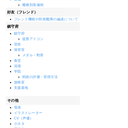
艦種別装備例
好友（フレンド）
フレンド機能や防衛艦隊の編成について
鎮守府
鎮守府
提督アイコン
宿舎
保管室
メダル・勲章
食堂
浴場
学院
戦術の評価・習得方法
放映室
支援基地
その他
母港
イラストレーター
CV（声優）
小ネタ