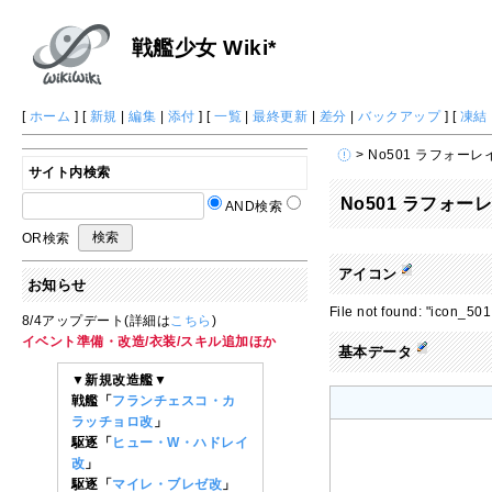
戦艦少女 Wiki*
[
ホーム
] [
新規
|
編集
|
添付
] [
一覧
|
最終更新
|
差分
|
バックアップ
] [
凍結
> No501 ラフォーレ
サイト内検索
No501 ラフォー
AND検索
OR検索
アイコン
お知らせ
File not found: "icon_
8/4アップデート(詳細は
こちら
)
イベント準備・改造/衣装/スキル追加ほか
基本データ
▼新規改造艦▼
戦艦「
フランチェスコ・カ
ラッチョロ改
」
駆逐「
ヒュー・W・ハドレイ
改
」
駆逐「
マイレ・ブレゼ改
」