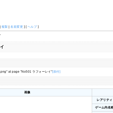
|
複製
|
名前変更
] [
ヘルプ
]
イ
レイ
501.png" at page "No501 ラフォーレイ"
[添付]
画像
レアリティ
ゲーム内名