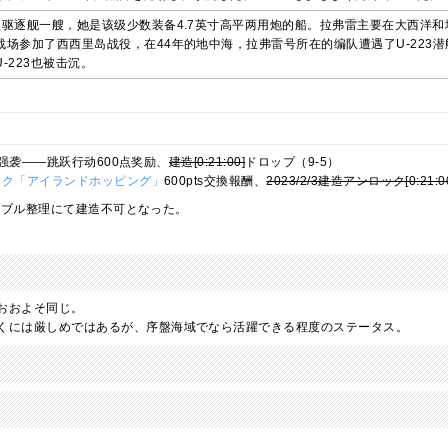
级驱逐舰一艘，她是该级少数装备4.7英寸高平两用炮的船。拉弗雷主要在大西洋
场参加了西西里岛战役，在44年的地中海，拉弗雷号所在的编队遭遇了U-223潜
-223也被击沉。
体强袭——跳跃行动600点奖励、
建造[0:21:00]
ドロップ（9-5）
イク「アイランドホッピング」
600pts交換報酬、
2023/2/3建造アンロック[0:21:0
造テーブル整理にて建造不可となった。
おおよそ同じ。
くには厳しめではあるが、序盤海域でなら活躍できる程度のステータス。