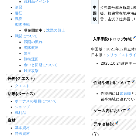
戦利品イベント
演習
中
拉弗雷号驱逐舰是L
遠征
国
援。拉弗雷在地中海战
戦役
版
雷，击沉了拉弗雷，U
艦隊決戦
現在開放中：
沈黙の戦士
戦闘について
入手手段/ドロップ海域
戦闘の流れ
艦隊航速
中国版：2021年12月立
陣形
日本版：
ソリッドストラ
戦術迂回
2025.10.24建
命中と回避について
対潜攻撃
任務(クエスト)
性能や運用について
クエスト
活動(ボーナス)
性能的には
姉妹艦
と
後半海域に連れてい
ボーナスの項目について
ショップ
ゲーム内において
戦利品
資材
元ネタ解説
基本資材
特殊資材