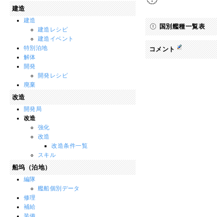
建造
建造
国別艦種一覧表
建造レシピ
建造イベント
特別泊地
コメント
解体
開発
開発レシピ
廃棄
改造
開発局
改造
強化
改造
改造条件一覧
スキル
船坞（泊地）
編隊
艦船個別データ
修理
補給
装備