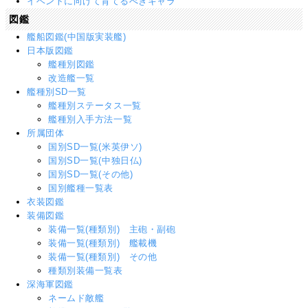
イベントに向けて育てるべきキャラ
図鑑
艦船図鑑(中国版実装艦)
日本版図鑑
艦種別図鑑
改造艦一覧
艦種別SD一覧
艦種別ステータス一覧
艦種別入手方法一覧
所属団体
国別SD一覧(米英伊ソ)
国別SD一覧(中独日仏)
国別SD一覧(その他)
国別艦種一覧表
衣装図鑑
装備図鑑
装備一覧(種類別) 主砲・副砲
装備一覧(種類別) 艦載機
装備一覧(種類別) その他
種類別装備一覧表
深海軍図鑑
ネームド敵艦