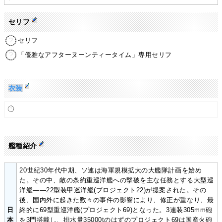
セリフ
セリフ
「優雅なアフターヌーンティータイム」専用セリフ
衣装
艦種紹介
20世紀30年代中期、ソ連は海軍規模拡大の大艦隊計画を始め
た。その中、敵の条約重巡洋艦への撃破を主な任務とする大型巡
洋艦――22型装甲巡洋艦(プロジェクト22)が提案された。その
後、国内外に起きた数々の事件の影響により、修正が重なり、最
日
終的に69型重巡洋艦(プロジェクト69)となった。3連装305mm砲
本
を3門搭載し、排水量35000tのはずのプロジェクト69は国産火砲