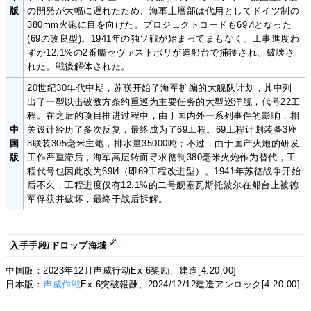
版
の開発が大幅に遅れたため、海軍上層部は代用としてドイツ制の
380mm火砲に目を向けた。プロジェクトコードも69Иとなった
(69の改良型)。1941年の独ソ戦が始まってまもなく、工事進度わ
ずか12.1%の2番艦セヴァストポリが造船台で捕獲され、破壊さ
れた。戦後解体された。
20世纪30年代中期，苏联开始了海军扩编的大舰队计划，其中列
出了一型以击破敌方条约重巡为主要任务的大型巡洋舰，代号22工
程。在之后的项目推进过程中，由于国内外一系列事件的影响，相
中
关设计经历了多次反复，最终成为了69工程。69工程计划装备3座
国
3联装305毫米主炮，排水量35000吨；不过，由于国产火炮的研发
版
工作严重滞后，海军高层转而寻求德制380毫米火炮作为替代，工
程代号也因此改为69И（即69工程改进型）。1941年苏德战争开始
后不久，工程进度仅有12.1%的二号舰塞瓦斯托波尔在船台上被德
军俘获并破坏，最终于战后拆解。
入手手段/ドロップ海域
中国版：2023年12月声威行动Ex-6奖励、建造[4:20:00]
日本版：
声威作戦
Ex-6突破報酬、2024/12/12建造アンロック[4:20:00]