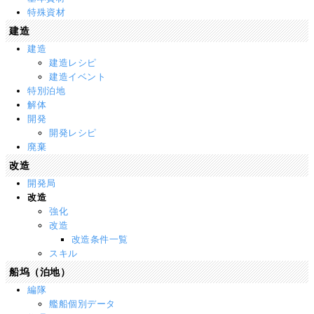
特殊資材
建造
建造
建造レシピ
建造イベント
特別泊地
解体
開発
開発レシピ
廃棄
改造
開発局
改造
強化
改造
改造条件一覧
スキル
船坞（泊地）
編隊
艦船個別データ