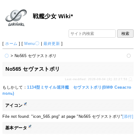
戦艦少女 Wiki*
[
ホーム
] [
Menu
|
最終更新
]
> No565 セヴァストポリ
No565 セヴァストポリ
Last-modified: 2026-08-04 (火) 22:27:53
もしかして：
1134型ミサイル巡洋艦 セヴァストポリ(ВМФ Севасто
поль)
アイコン
File not found: "icon_565.png" at page "No565 セヴァストポリ"
[添付]
基本データ