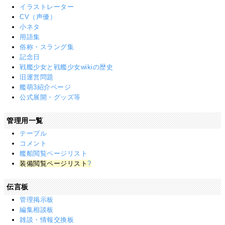
イラストレーター
CV（声優）
小ネタ
用語集
俗称・スラング集
記念日
戦艦少女と戦艦少女wikiの歴史
旧運営問題
艦萌3紹介ページ
公式展開・グッズ等
管理用一覧
テーブル
コメント
艦船閲覧ページリスト
装備閲覧ページリスト
?
伝言板
管理掲示板
編集相談板
雑談・情報交換板