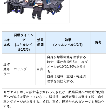
発動タイミン
スキ
グ
効果
効果
備考
ル名
(スキルレベ
範囲
(スキルレベル1/2/3)
ル1/2/3)
自身が敵護衛艦を攻撃する
時命中率が5/10/15％、与ダ
巡洋
メージが10/20/30%上昇す
艦キ
パッシブ
自身
る。
ラー
自身は巡戦・重巡・軽巡の
攻撃を無効化する。
セヴァストポリの設計案が変わってきたが、敵巡洋艦への絶対的な制
圧への追求は変わっていない。習得後、敵護衛艦を攻撃する際、命中
率とダメージが上昇する。巡戦、重巡、軽巡からのダメージを無効化
する。