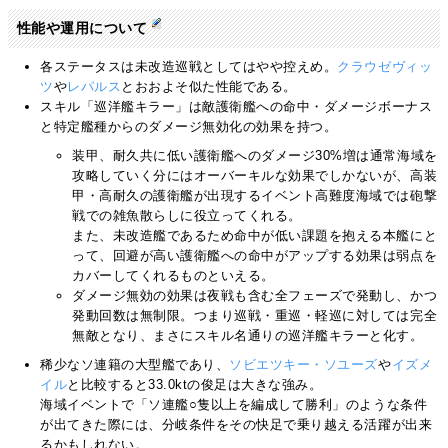
性能や運用について
各ステータスは未改造巡戦としてはやや控えめ。
クラウゼヴィッ
ツ
や
レパルス
とおおよそ似た性能である。
スキル「巡洋艦キラー」は敵護衛艦への命中・ダメージボーナス
と特定艦種からのダメージ無効化の効果を持つ。
装甲、耐久共に低い護衛艦へのダメージ30%増は通常海域を
攻略していく分にはオーバーキルな効果でしかないが、高装
甲・高耐久の護衛艦が出現するイベント高難度海域では砲撃
戦での雑魚散らしに役立ってくれる。
また、未改造艦であるため命中が低い課題を抱える本艦にと
って、回避が高い護衛艦への命中がアップする効果は弱点を
カバーしてくれるものといえる。
ダメージ無効の効果は夜戦も含む全フェーズで発動し、かつ
発動回数は無制限。つまり巡戦・重巡・軽巡に対しては完全
無敵となり、まさにスキル名通りの巡洋艦キラーと化す。
稀少なソ連籍の大型艦であり、
ソビエツキー・ソユーズ
や
イズメ
イル
と比較すると33.0ktの俊足は大きな強み。
海域イベントで「ソ連艦○隻以上を編成して勝利」のような条件
が出てきた際には、分岐条件をその快足で乗り越える活躍が出来
るかもしれない。