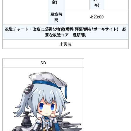
空)
キ)
建造時
4:20:00
間
改造チャート・改造に必要な物資(燃料/弾薬/鋼材/ボーキサイト) 必
要な改造コア 種類/数
未実装
SD