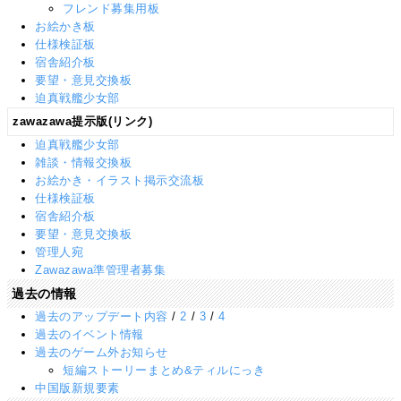
フレンド募集用板
お絵かき板
仕様検証板
宿舎紹介板
要望・意見交換板
迫真戦艦少女部
zawazawa提示版(リンク)
迫真戦艦少女部
雑談・情報交換板
お絵かき・イラスト掲示交流板
仕様検証板
宿舎紹介板
要望・意見交換板
管理人宛
Zawazawa準管理者募集
過去の情報
過去のアップデート内容
/
2
/
3
/
4
過去のイベント情報
過去のゲーム外お知らせ
短編ストーリーまとめ&ティルにっき
中国版新規要素