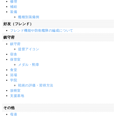
修理
補給
装備
艦種別装備例
好友（フレンド）
フレンド機能や防衛艦隊の編成について
鎮守府
鎮守府
提督アイコン
宿舎
保管室
メダル・勲章
食堂
浴場
学院
戦術の評価・習得方法
放映室
支援基地
その他
母港