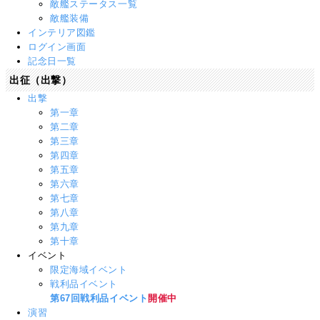
敵艦ステータス一覧
敵艦装備
インテリア図鑑
ログイン画面
記念日一覧
出征（出撃）
出撃
第一章
第二章
第三章
第四章
第五章
第六章
第七章
第八章
第九章
第十章
イベント
限定海域イベント
戦利品イベント
第67回戦利品イベント
開催中
演習