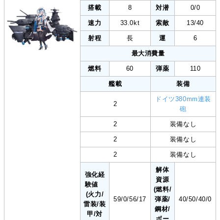
搭載
8
対潜
0/0
速力
33.0kt
索敵
13/40
射程
長
運
6
最大消費量
燃料
60
弾薬
110
艦載
装備
ドイツ380mm連装
2
砲
2
装備なし
2
装備なし
2
装備なし
解体
強化経
資源
験値
(燃料/
(火力/
59/0/56/17
弾薬/
40/50/40/0
雷装/装
鋼材/
甲/対
ボー