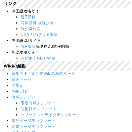
リンク
中国語攻略サイト
舰R百科
萌娘百科 战舰少女
舰少资料库
NGA·战舰少女R版块
中国語DBサイト
舰R魔盒
※現在DB情報閉鎖
英語攻略サイト
Warship Girls Wiki
Wikiの編集
編集の手引きと本Wikiの基本ルール
練習ページ
砂場２
MenuBar
海域テンプレート
限定海域テンプレート
防衛戦テンプレート
ソリッドストライクテンプレート
艦船ページテンプレート
装備ページテンプレート