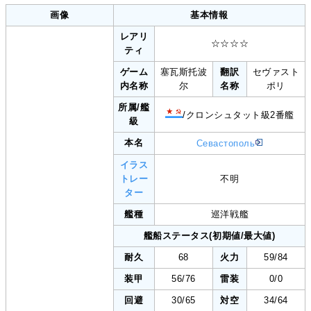
画像
基本情報
レアリ
☆☆☆☆
ティ
ゲーム
塞瓦斯托波
翻訳
セヴァスト
内名称
尔
名称
ポリ
所属/艦
/クロンシュタット級2番艦
級
本名
Севастополь
イラス
トレー
不明
ター
艦種
巡洋戦艦
艦船ステータス(初期値/最大値)
耐久
68
火力
59/84
装甲
56/76
雷装
0/0
回避
30/65
対空
34/64