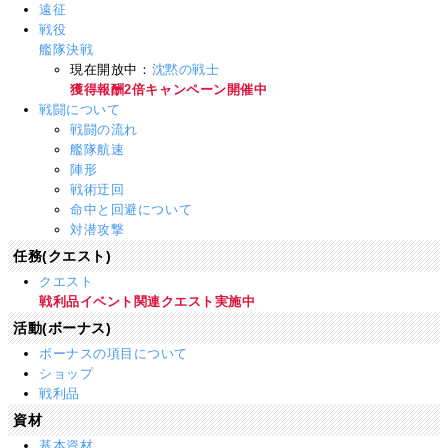
遠征
戦役
艦隊決戦
現在開放中：
沈黙の戦士
獲得報酬2倍キャンペーン開催中
戦闘について
戦闘の流れ
艦隊航速
陣形
戦術迂回
命中と回避について
対潜攻撃
任務(クエスト)
クエスト
戦利品イベント関連クエスト実施中
活動(ボーナス)
ボーナスの項目について
ショップ
戦利品
資材
基本資材