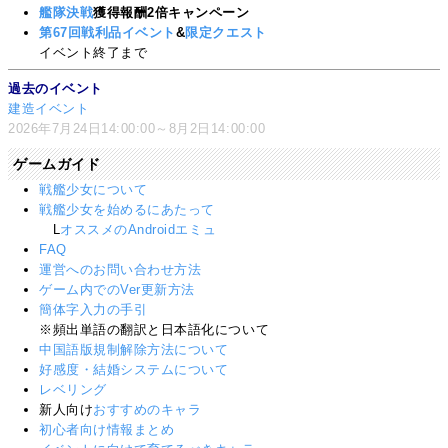
艦隊決戦
獲得報酬2倍キャンペーン
第67回戦利品イベント
&
限定クエスト
イベント終了まで
過去のイベント
建造イベント
2026年7月24日14:00:00～8月2日14:00:00
ゲームガイド
戦艦少女について
戦艦少女を始めるにあたって
L
オススメのAndroidエミュ
FAQ
運営へのお問い合わせ方法
ゲーム内でのVer更新方法
簡体字入力の手引
※頻出単語の翻訳と日本語化について
中国語版規制解除方法について
好感度・結婚システムについて
レベリング
新人向け
おすすめのキャラ
初心者向け情報まとめ