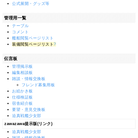
公式展開・グッズ等
管理用一覧
テーブル
コメント
艦船閲覧ページリスト
装備閲覧ページリスト
?
伝言板
管理掲示板
編集相談板
雑談・情報交換板
フレンド募集用板
お絵かき板
仕様検証板
宿舎紹介板
要望・意見交換板
迫真戦艦少女部
zawazawa提示版(リンク)
迫真戦艦少女部
雑談・情報交換板