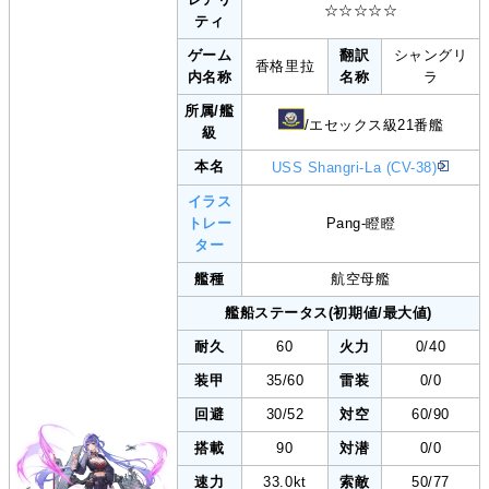
☆☆☆☆☆
ティ
ゲーム
翻訳
シャングリ
香格里拉
内名称
名称
ラ
所属/艦
/エセックス級21番艦
級
本名
USS Shangri-La (CV-38)
イラス
トレー
Pang-瞪瞪
ター
艦種
航空母艦
艦船ステータス(初期値/最大値)
耐久
60
火力
0/40
装甲
35/60
雷装
0/0
回避
30/52
対空
60/90
搭載
90
対潜
0/0
速力
33.0kt
索敵
50/77