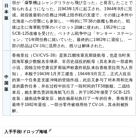
領が「爆撃機はシャングリラから飛び立った」と発言したことで
日
知られるようになった。)1943年1月に起工され、1944年9月に完
本
成。就役後最初の任務は沖縄上陸作戦の支援で、その後は本州や
版
北海道への空襲にも参加し、一時的にTF38の旗艦も務めた。戦
後は主に海軍航空隊のパイロット訓練に使われ、1952年には
SCB-125改修を受けた。ベトナム戦争中は「ヤンキー・ステーシ
ョン」で1年間任務に就いていた。最終的に1982年に退役し、一
部の部品はCV-16に流用され、残りは解体された。
香格里拉（CV/CVS-38）是第21艘埃塞克斯级航母，也是当时美
国海军极少数舰名非继承、非历史战役的航母（其名来自一部虚构
小说，因独立特空袭后罗斯福声称轰炸机队来自香格里拉而为人所
知）。本舰于1943年1月开工建造，1944年9月完工，正式入役后
中
的第一个任务是支援冲绳的登陆作战，此后又参与了对本周和北海
国
道的轰炸任务，并在过程中担任了一段时间的TF38旗舰。二战结
版
束后，她主要负责训练海航飞行员，并于1952年接受了SCB-125
改装；越南战争爆发后，她在杨基站执行了一年的任务。香格里拉
最终于1982年退役，一部分零件被移用给了CV-16，其余则被拆
解。
入手手段/ドロップ海域