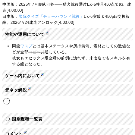
中国版：2025年7月舰队问答——猎犬战役通过Ex-6并且450点奖励、建
造[4:00:00]
日本版：
艦隊クイズ「チョーハウンド戦役」
Ex-6突破＆450pts交換報
酬、2026/7/24建造アンロック[4:00:00]
性能や運用について
同級
ワスプ
とは基本ステータスや所持装備、素材としての数値な
どが全部
コピペ
共通している。
彼女もエセックス級空母の前例に洩れず、未改造でもスキルを有
する艦となった。
ゲーム内において
元ネタ解説
国別艦種一覧表
コメント