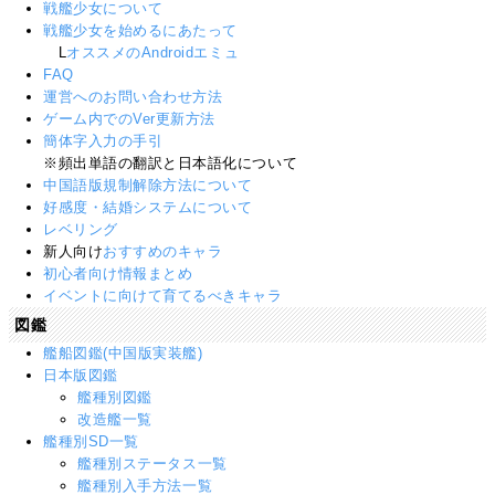
戦艦少女について
戦艦少女を始めるにあたって
L
オススメのAndroidエミュ
FAQ
運営へのお問い合わせ方法
ゲーム内でのVer更新方法
簡体字入力の手引
※頻出単語の翻訳と日本語化について
中国語版規制解除方法について
好感度・結婚システムについて
レベリング
新人向け
おすすめのキャラ
初心者向け情報まとめ
イベントに向けて育てるべきキャラ
図鑑
艦船図鑑(中国版実装艦)
日本版図鑑
艦種別図鑑
改造艦一覧
艦種別SD一覧
艦種別ステータス一覧
艦種別入手方法一覧