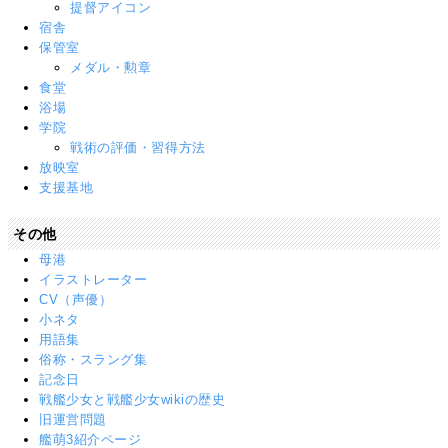
提督アイコン
宿舎
保管室
メダル・勲章
食堂
浴場
学院
戦術の評価・習得方法
放映室
支援基地
その他
母港
イラストレーター
CV（声優）
小ネタ
用語集
俗称・スラング集
記念日
戦艦少女と戦艦少女wikiの歴史
旧運営問題
艦萌3紹介ページ