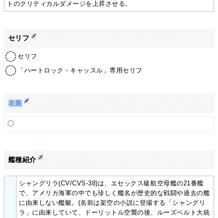
トのクリティカルダメージを上昇させる。
セリフ
セリフ
「ハートロック・キャッスル」専用セリフ
衣装
艦種紹介
シャングリラ(CV/CVS-38)は、エセックス級航空母艦の21番艦
で、アメリカ海軍の中でも珍しく艦名が歴史的な戦闘や過去の艦
に由来しない艦艇。(名前は架空の小説に登場する「シャングリ
ラ」に由来していて、ドーリットル空襲の後、ルーズベルト大統