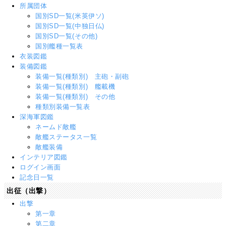
所属団体
国別SD一覧(米英伊ソ)
国別SD一覧(中独日仏)
国別SD一覧(その他)
国別艦種一覧表
衣装図鑑
装備図鑑
装備一覧(種類別) 主砲・副砲
装備一覧(種類別) 艦載機
装備一覧(種類別) その他
種類別装備一覧表
深海軍図鑑
ネームド敵艦
敵艦ステータス一覧
敵艦装備
インテリア図鑑
ログイン画面
記念日一覧
出征（出撃）
出撃
第一章
第二章