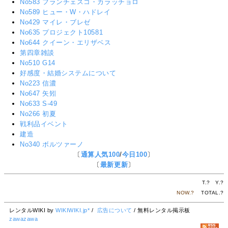
No583 フランチェスコ・カラッチョロ
No589 ヒュー・W・ハドレイ
No429 マイレ・ブレゼ
No635 プロジェクト10581
No644 クイーン・エリザベス
第四章雑談
No510 G14
好感度・結婚システムについて
No223 信濃
No647 矢矧
No633 S-49
No266 初夏
戦利品イベント
建造
No340 ボルツァーノ
〔
通算人気100
/
今日100
〕
〔
最新更新
〕
T.
?
Y.
?
NOW.
?
TOTAL.
?
レンタルWIKI by
WIKIWIKI.jp*
/
広告について
/ 無料レンタル掲示板
zawazawa