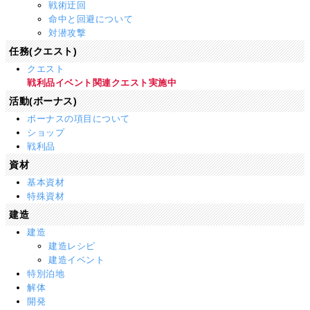
戦術迂回
命中と回避について
対潜攻撃
任務(クエスト)
クエスト
戦利品イベント関連クエスト実施中
活動(ボーナス)
ボーナスの項目について
ショップ
戦利品
資材
基本資材
特殊資材
建造
建造
建造レシピ
建造イベント
特別泊地
解体
開発