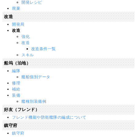
開発レシピ
廃棄
改造
開発局
改造
強化
改造
改造条件一覧
スキル
船坞（泊地）
編隊
艦船個別データ
修理
補給
装備
艦種別装備例
好友（フレンド）
フレンド機能や防衛艦隊の編成について
鎮守府
鎮守府