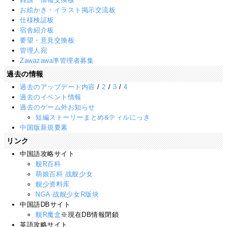
お絵かき・イラスト掲示交流板
仕様検証板
宿舎紹介板
要望・意見交換板
管理人宛
Zawazawa準管理者募集
過去の情報
過去のアップデート内容
/
2
/
3
/
4
過去のイベント情報
過去のゲーム外お知らせ
短編ストーリーまとめ&ティルにっき
中国版新規要素
リンク
中国語攻略サイト
舰R百科
萌娘百科 战舰少女
舰少资料库
NGA·战舰少女R版块
中国語DBサイト
舰R魔盒
※現在DB情報閉鎖
英語攻略サイト