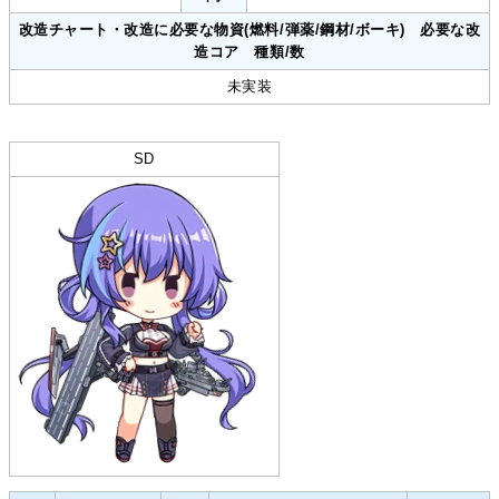
改造チャート・改造に必要な物資(燃料/弾薬/鋼材/ボーキ) 必要な改
造コア 種類/数
未実装
SD