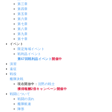
第三章
第四章
第五章
第六章
第七章
第八章
第九章
第十章
イベント
限定海域イベント
戦利品イベント
第67回戦利品イベント
開催中
演習
遠征
戦役
艦隊決戦
現在開放中：
沈黙の戦士
獲得報酬2倍キャンペーン開催中
戦闘について
戦闘の流れ
艦隊航速
陣形