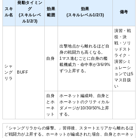
発動タイミン
スキ
グ
効果
効果
備考
ル名
(スキルレベ
範囲
(スキルレベル1/2/3)
ル1/2/3)
演習・戦
役・決
戦・ソリ
出撃地点から離れるほど自
ッドスト
身の戦闘力も高くなる。
ライク・
自身
1マス進むごとに自身の艦
演習シミ
載機威力・命中率が3/6/9%
シャ
ュレーシ
ずつ上昇する。
ング
BUFF
ョンでは5
リラ
マス目扱
い
自身
ホーネット編成時、自身と
とホ
ホーネットのクリティカル
ーネ
ダメージが10/30/50%上昇
ット
する。
「シャングリラからの爆撃。」習得後、スタートエリアから離れるほ
ど戦闘力が上昇する。ホーネットが編成された場合、自身とホーネッ