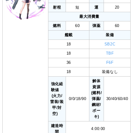
射程
短
運
20
最大消費量
燃料
60
弾薬
60
艦載
装備
18
SB2C
18
TBF
36
F6F
18
装備なし
解体
強化経
資源
験値
(燃料/
(火力/
0/0/18/90
弾薬/
30/40/60/40
雷装/装
鋼材/
甲/対
ボー
空)
キ)
建造時
4:00:00
間