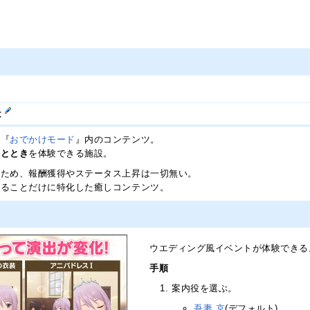
。
は
は『
おでかけモード
』内のコンテンツ。
ひととき
を体験できる施設。
のため、報酬獲得やステータス上昇は一切無い。
じることだけに特化した癒しコンテンツ。
ウエディング風イベントが体験できる
手順
案内役を選ぶ。
吾妻 京
(デフォルト)