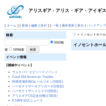
アリスギア - アリス・ギア・アイギス 攻
[
ホーム
] [
新規
|
編集
|
添付
] [
一覧
|
最終更新
|
差分
|
バックアッ
> イノセントホール
検索
AND検
イノセントホー
索
OR検索
イベント情報
【開催中イベント】
ヴェスパー エピソードイベント
Good Old American Trouble
特殊宙域作戦Op.ハルジオン(3回目)
ハーモナイザーオブリガーダ(2回目)
ハーモナイザーメリスマ(3回目)
アリスギアCS記念任務(17回目)
8.5周年10大ニュース