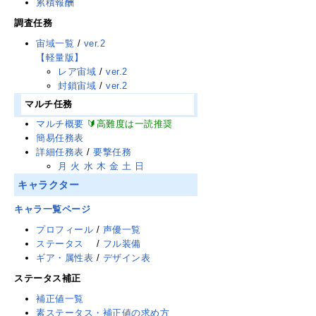
累積報酬
調査任務
宙域一覧
/
ver.2
【軽量版】
レア宙域
/
ver.2
封鎖宙域
/
ver.2
マルチ任務
マルチ概要
🔰高難度は一読推奨
簡易任務表
詳細任務表
/
要撃任務
月
火
水
木
金
土
日
キャラクター
キャラ一覧ページ
プロフィール
/
声優一覧
ステータス
/
フル装備
ギア・属性表
/
デザイン表
ステータス補正
補正値一覧
素ステータス・補正値の求め方