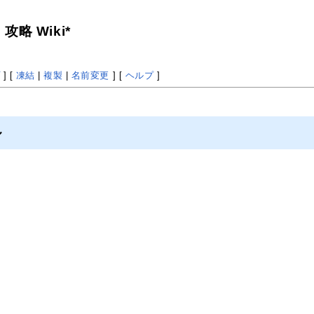
略 Wiki*
プ
] [
凍結
|
複製
|
名前変更
] [
ヘルプ
]
ル