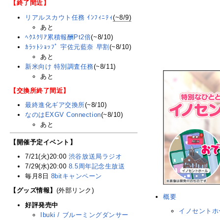
【終了間近】
リアルスカウト任務 ｲﾝﾌｨﾆﾃｨ
(~8/9)
あと
ﾍｸｽｸﾘｱ累積報酬Pt2倍
(~8/10)
ｶﾗｯﾄｼｮｯﾌﾟ 宇佐元藍奈 早割
(~8/10)
あと
新米向け 特別調査任務
(~8/11)
あと
【交換所終了間近】
最終進化ギア交換所
(~8/10)
なのはEXGV Connection
(~8/10)
あと
【開催予定イベント】
7/21(火)20:00
渋谷放送局ラジオ
7/29(水)20:00
8.5周年記念生放送
毎月8日
8bitキャンペーン
【グッズ情報】
(外部リンク)
概要
好評発売中
イノセントホ
Ibuki / ブルーミングダンサー