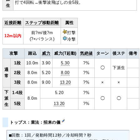
打で4回転→衝撃波飛ばしの全5段。
生
近接距離
ステップ移動距離
属性
前?m/後?m
打撃
12m以内
(?×バランス)
冷撃
攻撃
踏込
威力
威力(T起動)
気絶値
ターン
後ステ
備考
1段
10.0m
3.90
5.30
?%
◯
下派生
通
2段
8.0m
5.20
8.00
?%
常
3段
8.0m
9.00
13.20
?%
×
×
下
1-4段
5.20
?%
派
8.0m
◯
◯
5段
13.20
?%
生
トップス：業法：招来の儀
■回数：1回／発動時間12秒／冷却時間？秒
