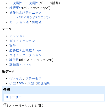
一次属性・二次属性
(ダメージ計算)
状態変化
(バフ・デバフなど)
操作およびテクニック
バディリンク/ユニゾン
モーション値
/
気絶値
データ
ミッション
ガイドミッション
称号
必要数 / 上限数 / Tips
タイミングアクション
誕生日
(ボイス・ミッション他)
豆知識・小ネタ
敵データ
ヴァイス
/
ステータス
小型
/
VW
/
大型
（
出現場所
）
任務
ストーリー
ストーリーリストを開く