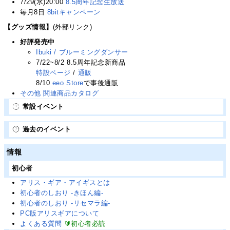
7/29(水)20:00
8.5周年記念生放送
毎月8日
8bitキャンペーン
【グッズ情報】
(外部リンク)
好評発売中
Ibuki / ブルーミングダンサー
7/22~8/2 8.5周年記念新商品
特設ページ
/
通販
8/10
eeo Store
で事後通販
その他 関連商品カタログ
常設イベント
過去のイベント
情報
初心者
アリス・ギア・アイギスとは
初心者のしおり -きほん編-
初心者のしおり -リセマラ編-
PC版アリスギアについて
よくある質問
🔰初心者必読