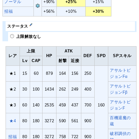
ノーマル
+90%
+25%
+15%
招福
+56%
+10%
+30%
ステータス
上限解放なし
上限
ATK
レア
HP
DEF
SPD
SPスキル
Lv
CAP
射撃
近接
アサルトピ
★1
15
60
879
164
156
250
ジョンFα
アサルトピ
★2
30
100
1434
262
249
400
ジョンFβ
アサルトピ
★3
60
140
2535
459
437
700
160
ジョンF
百機退魔の
★4
80
180
3272
590
561
900
蔵
破邪調伏の
招福
80
180
3272
758
722
900