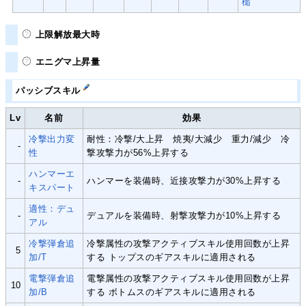
槌
上限解放最大時
エニグマ上昇量
パッシブスキル
Lv
名前
効果
冷撃出力変
耐性：冷撃/大上昇 焼夷/大減少 重力/減少 冷
-
性
撃攻撃力が56%上昇する
ハンマーエ
-
ハンマーを装備時、近接攻撃力が30%上昇する
キスパート
適性：デュ
-
デュアルを装備時、射撃攻撃力が10%上昇する
アル
冷撃弾倉追
冷撃属性の攻撃アクティブスキル使用回数が上昇
5
加/T
する トップスのギアスキルに適用される
電撃弾倉追
電撃属性の攻撃アクティブスキル使用回数が上昇
10
加/B
する ボトムスのギアスキルに適用される