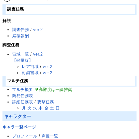
調査任務
解説
調査任務
/
ver.2
累積報酬
調査任務
宙域一覧
/
ver.2
【軽量版】
レア宙域
/
ver.2
封鎖宙域
/
ver.2
マルチ任務
マルチ概要
🔰高難度は一読推奨
簡易任務表
詳細任務表
/
要撃任務
月
火
水
木
金
土
日
キャラクター
キャラ一覧ページ
プロフィール
/
声優一覧