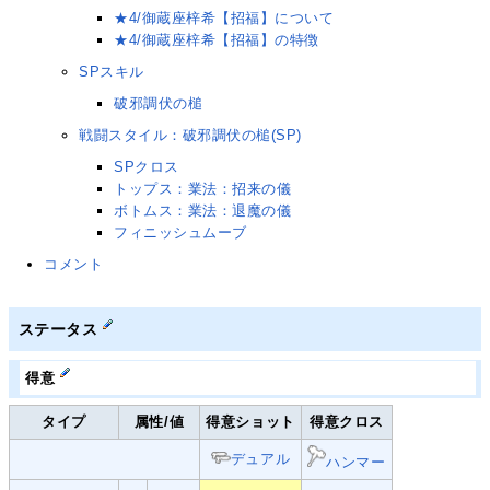
★4/御蔵座梓希【招福】について
★4/御蔵座梓希【招福】の特徴
SPスキル
破邪調伏の槌
戦闘スタイル：破邪調伏の槌(SP)
SPクロス
トップス：業法：招来の儀
ボトムス：業法：退魔の儀
フィニッシュムーブ
コメント
ステータス
得意
タイプ
属性/値
得意ショット
得意クロス
デュアル
ハンマー