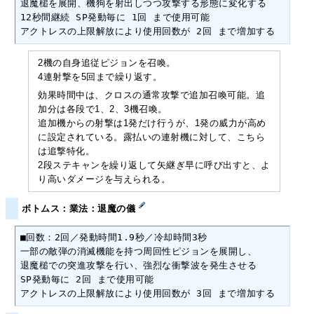
退魔槌を展開、機狗を射出しつつ攻撃する形態に変化する

12秒間継続 SP発動毎に 1回 まで使用可能

アクトレスの上限解放により使用回数が 2回 まで増加する
2機の自身追従ピジョンを召喚。
4連射撃を5回まで繰り返す。
効果時間中は、クロスの通常攻撃で追加召喚可能。追
加分は各段で1、2、3機召喚。
追加機からの射撃は1発だけ行うが、1発の威力が高め
に設定されている。露払いの連射機に対して、こちら
は追撃特化。
2段ステキャンを繰り返して矢継ぎ早に呼び出すと、よ
り高いダメージを与えられる。
ボトムス：業法：退魔の儀
■回数：2回／発動時間1.9秒／冷却時間3秒

一部の敵弾の消滅機能を持つ周回性ピジョンを展開し、

退魔槌での突進攻撃を行い、強烈な衝撃波を発生させる

SP発動毎に 2回 まで使用可能

アクトレスの上限解放により使用回数が 3回 まで増加する