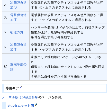
冷撃弾倉追
冷撃属性の攻撃アクティブスキル使用回数が上昇
20
加/B
する ボトムスのギアスキルに適用される
電撃弾倉追
電撃属性の攻撃アクティブスキル使用回数が上昇
35
加/T
する トップスのギアスキルに適用される
ハンマーを装備しHPが75%以上で、前後ステップ
50
初雁の舞
性能が上昇、無敵時間が微延長する
条件を満たす限り再発動する
冷撃弾倉追
冷撃属性の攻撃アクティブスキル使用回数が上昇
65
加/T
する トップスのギアスキルに適用される
奇数エリア移動毎にSPゲージが40%チャージさ
れ、
豊穣平癒の
80
偶数エリア移動毎に全アクトレスのHPが15%回復
鐘
する
各効果は条件を満たす限り再発動する
専用ギア
ノーマル版は御蔵座梓希
のページを参照。
カスタムキット例