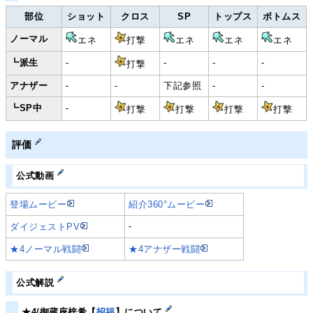
部位
ショット
クロス
SP
トップス
ボトムス
ノーマル
エネ
打撃
エネ
エネ
エネ
┗派生
-
-
-
-
打撃
アナザー
-
-
下記参照
-
-
┗SP中
-
打撃
打撃
打撃
打撃
評価
公式動画
登場ムービー
紹介360°ムービー
-
ダイジェストPV
★4ノーマル戦闘
★4アナザー戦闘
公式解説
★4/御蔵座梓希【
招福
】について