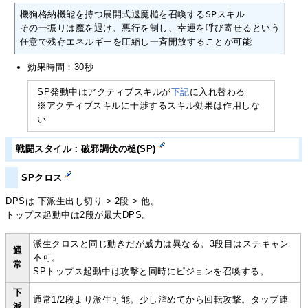
機狗格納機能を持つ展開式退魔槌を召喚するSPスキル

その一振りは魔を退け、悪行を制し、幸運を呼び寄せるという

任意で残存エネルギーを圧縮し一斉開放することが可能
効果時間：30秒
SP発動中はアクティブスキルが
下記
に入れ替わる
※アクティブスキルに干渉するスキル効果は作用しな
い
戦闘スタイル：破邪調伏の槌(SP)
SPクロス
DPSは 下派生出し切り > 2段 > 他。
トップス起動中は2段が最大DPS。
派生クロスと同じ動きだが威力は異なる。3段目はステキャン
通
不可。
常
SPトップス起動中は攻撃と同時にピジョンを召喚する。
下
通常1/2段より派生可能。少し溜めてから回転攻撃。タップ連
派