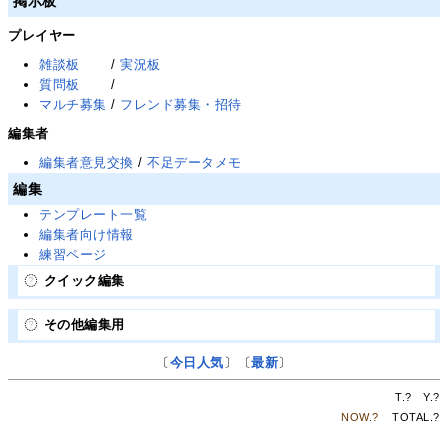
掲示板
プレイヤー
雑談板
/
実況板
質問板
/
マルチ募集
/
フレンド募集・招待
編集者
編集者意見交換
/
不足データメモ
編集
テンプレート一覧
編集者向け情報
練習ページ
クイック編集
その他編集用
〔
今日人気
〕〔
最新
〕
T.
?
Y.
?
NOW.
?
TOTAL.
?