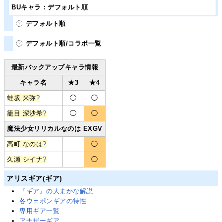
BUキャラ：デフォルト順
デフォルト順
デフォルト順/コラボ一覧
最新バックアップキャラ情報
キャラ名
★3
★4
蛙坂 来弥
?
◯
◯
籠目 深沙希
?
◯
◯
魔法少女リリカルなのは EXGV
高町 なのは
?
◯
久瀬 シイナ
?
◯
アリスギア(ギア)
『ギア』の大まかな解説
各ウェポンギアの特性
専用ギア一覧
アナザーギア