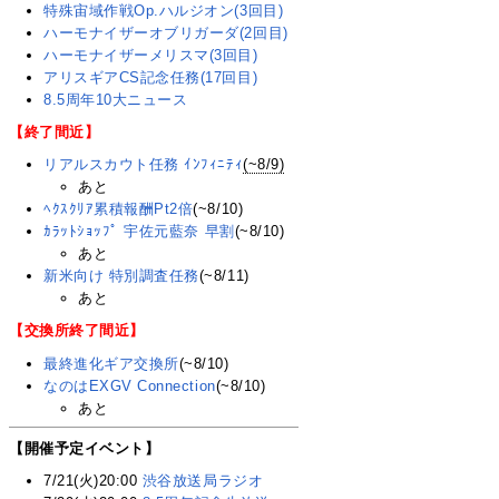
特殊宙域作戦Op.ハルジオン(3回目)
ハーモナイザーオブリガーダ(2回目)
ハーモナイザーメリスマ(3回目)
アリスギアCS記念任務(17回目)
8.5周年10大ニュース
【終了間近】
リアルスカウト任務 ｲﾝﾌｨﾆﾃｨ
(~8/9)
あと
ﾍｸｽｸﾘｱ累積報酬Pt2倍
(~8/10)
ｶﾗｯﾄｼｮｯﾌﾟ 宇佐元藍奈 早割
(~8/10)
あと
新米向け 特別調査任務
(~8/11)
あと
【交換所終了間近】
最終進化ギア交換所
(~8/10)
なのはEXGV Connection
(~8/10)
あと
【開催予定イベント】
7/21(火)20:00
渋谷放送局ラジオ