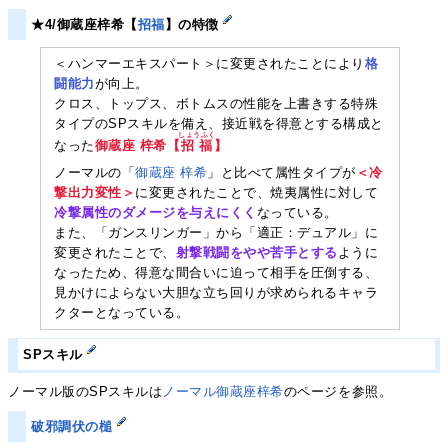
★4/御蔵座梓希【
招福
】の特徴
＜ハンマーエキスパート＞に変更されたことにより
格
闘能力
が向上。
クロス、トップス、ボトムスの性能を上書きする特殊
タイプのSPスキルを備え、接近戦を得意とする構成と
しょうふく
なった
御蔵座 梓希【
招福
】
ノーマルの「
御蔵座 梓希
」と比べて属性タイプが
＜冷
撃出力変性＞
に変更されたことで、焼夷属性に対して
冷撃属性のダメージを与えにくく
なっている。
また、「ガンスリンガー」から「適正：デュアル」に
変更されたことで、
射撃戦闘をやや苦手とする
ように
なったため、得意な間合いに迫って相手を圧倒する、
見かけによらない大胆な立ち回りが求められるキャラ
クターとなっている。
SPスキル
ノーマル版のSPスキルは
ノーマル御蔵座梓希
のページを参照。
破邪調伏の槌