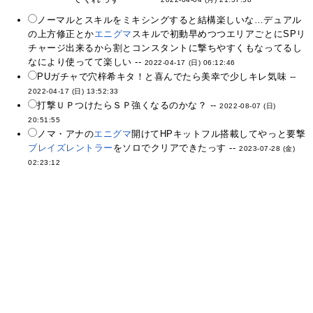
ノーマルとスキルをミキシングすると結構楽しいな…デュアル
の上方修正とか
エニグマ
スキルで初動早めつつエリアごとにSPリ
チャージ出来るから割とコンスタントに撃ちやすくもなってるし
なにより使ってて楽しい --
2022-04-17 (日) 06:12:46
PUガチャで穴梓希キタ！と喜んでたら美幸で少しキレ気味 --
2022-04-17 (日) 13:52:33
打撃ＵＰつけたらＳＰ強くなるのかな？ --
2022-08-07 (日)
20:51:55
ノマ・アナの
エニグマ
開けてHPキットフル搭載してやっと要撃
ブレイズレントラー
をソロでクリアできたっす --
2023-07-28 (金)
02:23:12