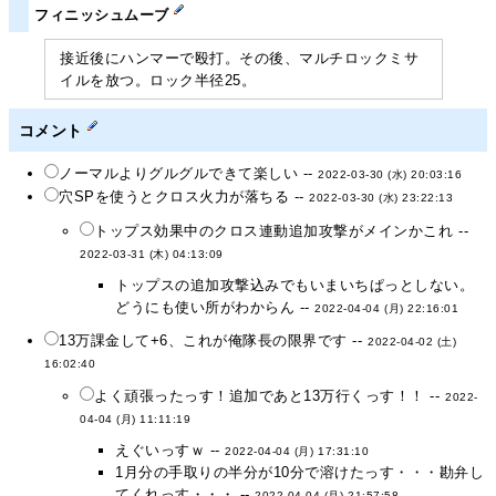
フィニッシュムーブ
接近後にハンマーで殴打。その後、マルチロックミサ
イルを放つ。ロック半径25。
コメント
ノーマルよりグルグルできて楽しい --
2022-03-30 (水) 20:03:16
穴SPを使うとクロス火力が落ちる --
2022-03-30 (水) 23:22:13
トップス効果中のクロス連動追加攻撃がメインかこれ --
2022-03-31 (木) 04:13:09
トップスの追加攻撃込みでもいまいちぱっとしない。
どうにも使い所がわからん --
2022-04-04 (月) 22:16:01
13万課金して+6、これが俺隊長の限界です --
2022-04-02 (土)
16:02:40
よく頑張ったっす！追加であと13万行くっす！！ --
2022-
04-04 (月) 11:11:19
えぐいっすｗ --
2022-04-04 (月) 17:31:10
1月分の手取りの半分が10分で溶けたっす・・・勘弁し
てくれっす・・・ --
2022-04-04 (月) 21:57:58