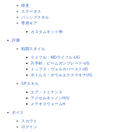
得意
ステータス
パッシブスキル
専用ギア
カスタムキット例
評価
戦闘スタイル
ライフル：MDライフル-UG
片手剣：ビームガンブレード-UG
トップス：ヴォルカバーストUG
ボトムス：オウルエクスマキナUG
SPスキル
エア・ドミナンス
アクセルキャノンH/U
メテオスウォームH
ボイス
スカウト
ログイン