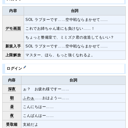
内容
台詞
SOL ラプターです……空中戦ならまかせて……
デモ画面
これでお姉ちゃん達にも負けない……！
ちょっと整備室で、ミミズク君の改造してもいい？
新規入手
SOL ラプターです……空中戦ならまかせて……
上限解放
マスター、ほら、もっと強くなれるよ。
ログイン
内容
台詞
深夜
ぉ？ お疲れ様ですー……
朝
ふわぁ
……おはよう―……
昼
こんにちはー……
夜
こんばんはー……
受取箱
支給だよ