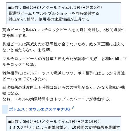
■回数：8回(5+3)／クールタイム0.5秒(+効果5秒)

貫通型ビームとマルチプルショットを同時発射する

射出から5秒間、使用者の速度性能が上昇する
貫通ビームと8本のマルチロックビームを同時に発射し、5秒間速度性
能を向上する。
貫通ビームは高威力だが誘導性が全くないため、敵を真正面に捉えて
ないと当たらない。射程65。
マルチロックビームの方は威力控えめだが誘導性良好。射程55-58。マ
ルチロック半径15。
雑魚相手にはマルチロックで殲滅しつつ、ボス相手にはしっかり貫通
ビームを当てていきたい。
副次効果の速度向上も時間は短いものの性能が高く、かなり挙動が機
敏になる。
なお、スキルの効果時間中はトップスのバーニアが稼働する。
ボトムス
：
オウルエクスマキナUG
■回数：5回(4+1)／クールタイム2秒(+効果10秒)

ミミズク型メカによる射撃攻撃と、10秒間の支援効果を展開する
