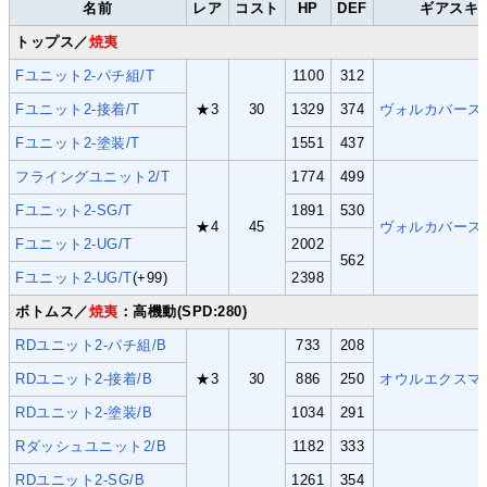
名前
レア
コスト
HP
DEF
ギアスキ
トップス／
焼夷
Fユニット2-パチ組/T
1100
312
Fユニット2-接着/T
★3
30
1329
374
ヴォルカバース
Fユニット2-塗装/T
1551
437
フライングユニット2/T
1774
499
Fユニット2-SG/T
1891
530
★4
45
ヴォルカバース
Fユニット2-UG/T
2002
562
Fユニット2-UG/T
(+99)
2398
ボトムス／
焼夷
：高機動(SPD:280)
RDユニット2-パチ組/B
733
208
RDユニット2-接着/B
★3
30
886
250
オウルエクスマ
RDユニット2-塗装/B
1034
291
Rダッシュユニット2/B
1182
333
RDユニット2-SG/B
1261
354