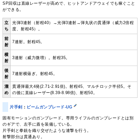
SP回収は直線レーザーが高めで、ヒットアンドアウェイでも稼ぐこと
ができる。
立
光弾3連射（射程40）→光弾3連射→弾丸状の貫通弾（威力2倍程
ち
度、射程45）。
前
7連射。射程45。
射
横
3連射（威力微増）。射程35。
射
後
7連射横薙ぎ。射程45。
射
溜
貫通弾最大4発(2.71-2.91倍)。射程45、マルチロック半径5。そ
め
の後に直線レーザー(8.39-8.98倍)、射程50。
片手剣
：
ビームガンブレード-UG
固有モーションのガンブレード。専用ライフルのガンブレードとは別
のギアで、左手に盾を装備している。
片手剣と拳銃を織り交ぜたような連撃を行う。
射撃部分は貫通あり。