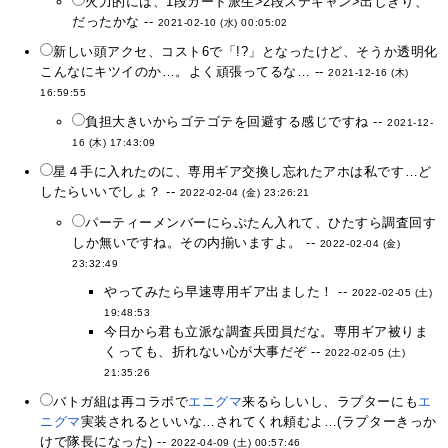
火力的には、1段ガード派生>2段ステキャン>出しきり、
だったかな --
2021-02-10 (水) 00:05:02
新しい頭アクセ、コスト6で「!?」となったけど、そうか透明化
こんなにキツイのか…。よく頑張ってるな… --
2021-12-16 (木)
16:59:55
負担大きいからゴテゴテを回避する感じですね --
2021-12-
16 (木) 17:43:09
星４手に入れたのに、専用ギア交換し忘れたアホは私です…ど
したらいいでしょ？ --
2022-02-04 (金) 23:26:21
パーティーメンバーにらぷたん入れて、ひたすら調査回す
しか無いですね。その内揃いますよ。 --
2022-02-04 (金)
23:32:49
やってみたら早速専用ギア出ました！ --
2022-02-05 (土)
19:48:53
今日から君も立派な調査兵団員だな。専用ギア被りま
くっても、折れない心が大事だぞ --
2022-02-05 (土)
21:35:26
バトガ組は再コラボで
エニグマ
来るらしいし、ラプターにも
エ
ニグマ
実装されるといいな…されてくれ頼むよ…(ラプターきっか
けで隊長になった) --
2022-04-09 (土) 00:57:46