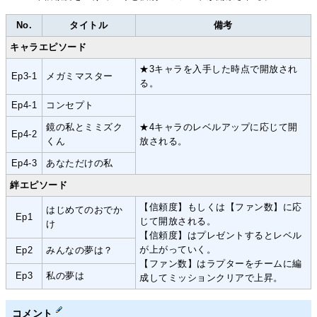
No.
タイトル
備考
キャラエピソード
★3キャラを入手した時点で開放され
Ep3-1
メガミマスター
る。
Ep4-1
コンセプト
鏡の私とミミズク
★4キャラのレベルアップに応じて開
Ep4-2
くん
放される。
Ep4-3
あなただけの私
絆エピソード
【信頼度】もしくは【ファン数】に応
はじめてのおでか
Ep1
じて開放される。
け
【信頼度】はプレゼントするとレベル
が上がっていく。
Ep2
みんなの夢は？
【ファン数】はラプターをチームに編
Ep3
私の夢は
成してミッションクリアで上昇。
コメント