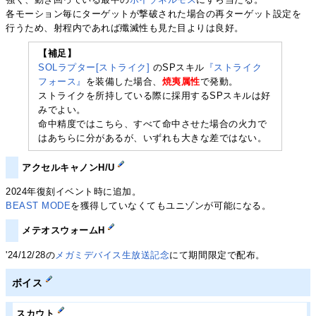
各モーション毎にターゲットが撃破された場合の再ターゲット設定を
行うため、射程内であれば殲滅性も見た目よりは良好。
【補足】
SOLラプター[ストライク]
のSPスキル
『ストライク
フォース』
を装備した場合、
焼夷属性
で発動。
ストライクを所持している際に採用するSPスキルは好
みでよい。
命中精度ではこちら、すべて命中させた場合の火力で
はあちらに分があるが、いずれも大きな差ではない。
アクセルキャノンH/U
2024年復刻イベント時に追加。
BEAST MODE
を獲得していなくてもユニゾンが可能になる。
メテオスウォームH
'24/12/28の
メガミデバイス生放送記念
にて期間限定で配布。
ボイス
スカウト