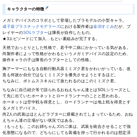
キャラクターの特徴
メガミデバイスのコラボとして登場したプラモデルの小型キャラ。
成子坂プラスチックモデラーズ
における製作者は
金潟すぐみ
だが、プ
レイヤーの
SOLラプター
は隊長が自作したもの。
★3エピソードにて加入…もとい素組みが完了する。
天然でおっとりとした性格で、若干中二病にかかっている気がある。
尚製作者によって性格がかわるというメガミデバイスの設定のため、
操作キャラの子は隊長のラプターとしての性格。
胸アーマーにもなる自動行動兵器ミミズク君をかわいがっている。改
造も何故か自分ではなくミミズクを優先させようとするほど。
ちなみに、ボトムススキルにて放たれるのはこのミミズク君。
ちなみに自己紹介等で語られるおねえちゃん達とはSOLシリーズとし
て先に出ていたホーネットとロードランナーのことと思われる。
ホーネットは空中戦を得意とし、ロードランナーは地上戦を得意とす
るメガミデバイス。
尚2人の武装はほとんどラプターに搭載されてしまっているため、おね
えちゃん達の立場がない状況ではある。
（もっとも、このお姉ちゃんズの二体は、武装を統合させることで強
化形態になるので、どちらにしても装備を持って行かれるのは想定済