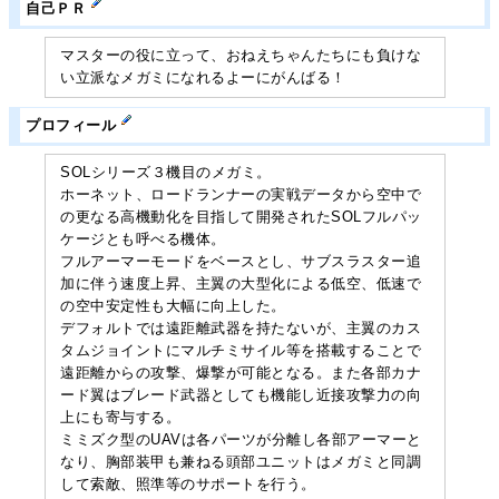
自己ＰＲ
マスターの役に立って、おねえちゃんたちにも負けな
い立派なメガミになれるよーにがんばる！
プロフィール
SOLシリーズ３機目のメガミ。
ホーネット、ロードランナーの実戦データから空中で
の更なる高機動化を目指して開発されたSOLフルパッ
ケージとも呼べる機体。
フルアーマーモードをベースとし、サブスラスター追
加に伴う速度上昇、主翼の大型化による低空、低速で
の空中安定性も大幅に向上した。
デフォルトでは遠距離武器を持たないが、主翼のカス
タムジョイントにマルチミサイル等を搭載することで
遠距離からの攻撃、爆撃が可能となる。また各部カナ
ード翼はブレード武器としても機能し近接攻撃力の向
上にも寄与する。
ミミズク型のUAVは各パーツが分離し各部アーマーと
なり、胸部装甲も兼ねる頭部ユニットはメガミと同調
して索敵、照準等のサポートを行う。