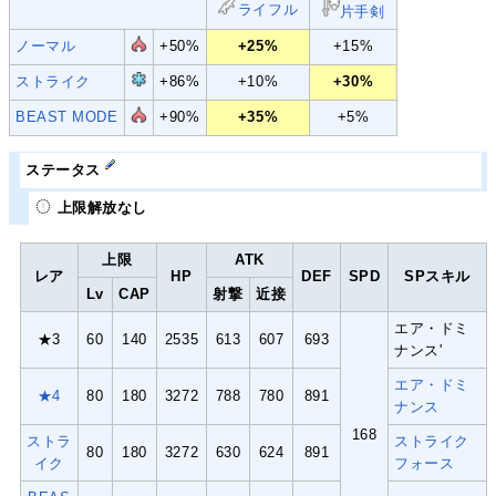
ライフル
片手剣
ノーマル
+50%
+25%
+15%
ストライク
+86%
+10%
+30%
BEAST MODE
+90%
+35%
+5%
ステータス
上限解放なし
上限
ATK
レア
HP
DEF
SPD
SPスキル
Lv
CAP
射撃
近接
エア・ドミ
★3
60
140
2535
613
607
693
ナンス'
エア・ドミ
★4
80
180
3272
788
780
891
ナンス
168
ストラ
ストライク
80
180
3272
630
624
891
イク
フォース