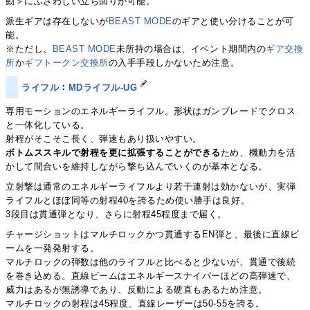
動＞にふさわしい立ち回りが可能。
派生ギアは存在しないが
BEAST MODE
のギアと使い分けることが可
能。
※ただし、
BEAST MODE
未所持の場合は、イベント期間内の
ギア交換
所
か
ギフトークン交換所
の入手手段しかないため注意。
ライフル
：
MDライフル-UG
専用モーションのエネルギーライフル。形状はガンブレードでクロス
と一体化している。
射程がそこそこ長く、弾速もあり扱いやすい。
ボトムススキルで射程を更に拡張することができる
ため、機動力を活
かして間合いを維持しながら撃ち込んでいくのが基本となる。
立射撃は通常のエネルギーライフルより若干連射は効かないが、実弾
ライフルとほぼ同等の射程40を誇るため使い勝手は良好。
3段目は貫通弾となり、さらに射程45程度まで届く。
チャージショットはマルチロックかつ貫通するEN弾と、最後に直線ビ
ームを一発発射する。
マルチロックの弾数は他のライフルと比べると少ないが、貫通で後続
を巻き込める。直線ビームはエネルギースナイパーほどの高弾速で、
威力はあるが無誘導であり、反動による硬直もあるため注意。
マルチロックの射程は45程度、直線レーザーは50-55を誇る。