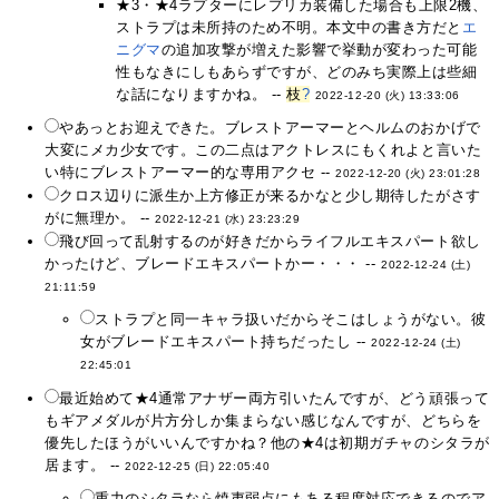
★3・★4ラプターにレプリカ装備した場合も上限2機、
ストラプは未所持のため不明。本文中の書き方だと
エ
ニグマ
の追加攻撃が増えた影響で挙動が変わった可能
性もなきにしもあらずですが、どのみち実際上は些細
な話になりますかね。 --
枝
?
2022-12-20 (火) 13:33:06
やあっとお迎えできた。ブレストアーマーとヘルムのおかげで
大変にメカ少女です。この二点はアクトレスにもくれよと言いた
い特にブレストアーマー的な専用アクセ --
2022-12-20 (火) 23:01:28
クロス辺りに派生か上方修正が来るかなと少し期待したがさす
がに無理か。 --
2022-12-21 (水) 23:23:29
飛び回って乱射するのが好きだからライフルエキスパート欲し
かったけど、ブレードエキスパートかー・・・ --
2022-12-24 (土)
21:11:59
ストラプと同一キャラ扱いだからそこはしょうがない。彼
女がブレードエキスパート持ちだったし --
2022-12-24 (土)
22:45:01
最近始めて★4通常アナザー両方引いたんですが、どう頑張って
もギアメダルが片方分しか集まらない感じなんですが、どちらを
優先したほうがいいんですかね？他の★4は初期ガチャのシタラが
居ます。 --
2022-12-25 (日) 22:05:40
重力のシタラなら焼夷弱点にもある程度対応できるのでア