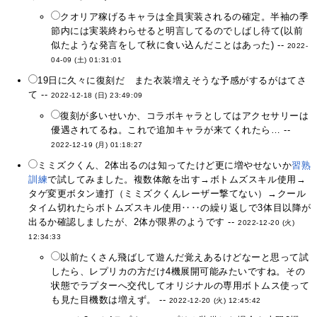
クオリア稼げるキャラは全員実装されるの確定。半袖の季
節内には実装終わらせると明言してるのでしばし待て(以前
似たような発言をして秋に食い込んだことはあった) --
2022-
04-09 (土) 01:31:01
19日に久々に復刻だ また衣装増えそうな予感がするがはてさ
て --
2022-12-18 (日) 23:49:09
復刻が多いせいか、コラボキャラとしてはアクセサリーは
優遇されてるね。これで追加キャラが来てくれたら… --
2022-12-19 (月) 01:18:27
ミミズクくん、2体出るのは知ってたけど更に増やせないか
習熟
訓練
で試してみました。複数体敵を出す→ボトムズスキル使用→
タゲ変更ボタン連打（ミミズクくんレーザー撃てない）→クール
タイム切れたらボトムズスキル使用‥‥の繰り返しで3体目以降が
出るか確認しましたが、2体が限界のようです --
2022-12-20 (火)
12:34:33
以前たくさん飛ばして遊んだ覚えあるけどなーと思って試
したら、レプリカの方だけ4機展開可能みたいですね。その
状態でラプターへ交代してオリジナルの専用ボトムス使って
も見た目機数は増えず。 --
2022-12-20 (火) 12:45:42