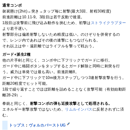
通常コンボ
袈裟懸け(2hit)→突き→タップ毎に射撃(最大3回、射程30程度)
前進距離は10.11-9。3段目は若干反動で後退。
1段目は攻撃前に飛び込み動作を挟むため、初撃は
ストライクラプター
より若干遅い。
射撃部分は偏差射撃しないため精度は低い。のけぞりを併発するの
で、レンジ内であればその後の連撃にもつなげられる。
それ以上は中・遠距離ではライフルを撃って戦おう。
ガード+派生2種
他の片手剣と同じく、コンボ中に下フリックでガードに移行。
ガード中に格闘ボタンをタップするとガード解除と同時に刺突を行
う。威力は単発では最も高い。前進距離8。
ガード中に下フリックで10m後方ステップしつつ3連射撃攻撃を行う。
距離20程度でヒット可能。
1段で繰り返すことでほぼ距離を詰めることなく攻撃可能（有効始動距
離28-29）。
拳銃と同じく、
射撃コンボの弾も近接攻撃として処理される。
エネルギー射撃攻撃ではないため、
リムルインバス
に反射されずに済
む。
トップス
：
ヴォルカバーストUG