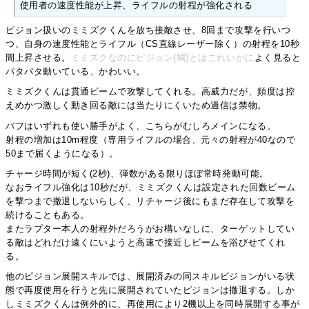
使用者の速度性能が上昇、ライフルの射程が強化される
ピジョン扱いのミミズクくんを放ち接敵させ、8回まで攻撃を行いつ
つ、自身の速度性能とライフル（CS直線レーザー除く）の射程を10秒
間上昇させる。
ミミズクなのにピジョン(鳩)とはこれいかに
よく見ると
パタパタ動いている、かわいい。
ミミズクくんは貫通ビームで攻撃してくれる。高威力だが、頻度は控
えめかつ激しく動き回る敵には当たりにくいため過信は禁物。
バフはいずれも使い勝手がよく、こちらがむしろメインになる。
射程の増加は10m程度（専用ライフルの場合、元々の射程が40なので
50まで届くようになる）。
チャージ時間が短く(2秒)、弾数がある限りほぼ常時発動可能。
なおライフル強化は10秒だが、ミミズクくんは設定された回数ビーム
を撃つまで撤退しないらしく、リチャージ後にもまだ存在して攻撃を
続けることもある。
またラプター本人の射程外だろうがお構いなしに、ターゲットしてい
る敵はどれだけ遠くにいようと高速で接近しビームを浴びせてくれ
る。
他のピジョン展開スキルでは、展開済みの同スキルピジョンがいる状
態で再度使用を行うと先に展開されていたピジョンは撤退する。しか
しミミズクくんは例外的に、再使用により2機以上を同時展開する事が