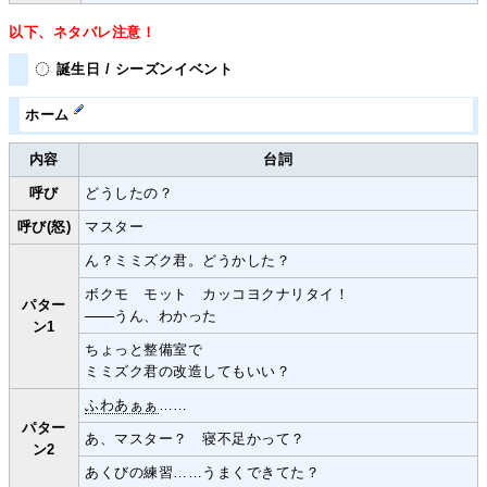
以下、ネタバレ注意！
誕生日 / シーズンイベント
ホーム
内容
台詞
呼び
どうしたの？
呼び(怒)
マスター
ん？ミミズク君。どうかした？
ボクモ モット カッコヨクナリタイ！
パター
うん、わかった
ン1
ちょっと整備室で
ミミズク君の改造してもいい？
ふわあぁぁ
……
パター
あ、マスター？ 寝不足かって？
ン2
あくびの練習……うまくできてた？