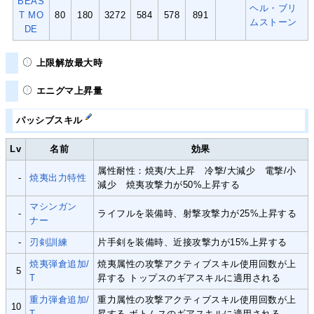
BEAS
ヘル・ブリ
T MO
80
180
3272
584
578
891
ムストーン
DE
上限解放最大時
エニグマ上昇量
パッシブスキル
Lv
名前
効果
属性耐性：焼夷/大上昇 冷撃/大減少 電撃/小
-
焼夷出力特性
減少 焼夷攻撃力が50%上昇する
マシンガン
-
ライフルを装備時、射撃攻撃力が25%上昇する
ナー
-
刃剣訓練
片手剣を装備時、近接攻撃力が15%上昇する
焼夷弾倉追加/
焼夷属性の攻撃アクティブスキル使用回数が上
5
T
昇する トップスのギアスキルに適用される
重力弾倉追加/
重力属性の攻撃アクティブスキル使用回数が上
10
T
昇する ボトムスのギアスキルに適用される