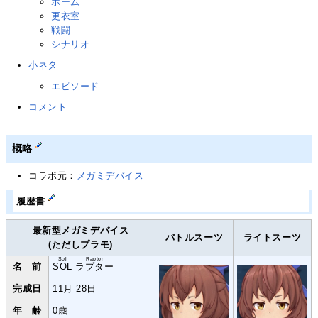
ホーム
更衣室
戦闘
シナリオ
小ネタ
エピソード
コメント
概略
コラボ元：
メガミデバイス
履歴書
最新型メガミデバイス
バトルスーツ
ライトスーツ
(ただしプラモ)
Sol
Raptor
名 前
SOL
ラプター
完成日
11月 28日
年 齢
0歳