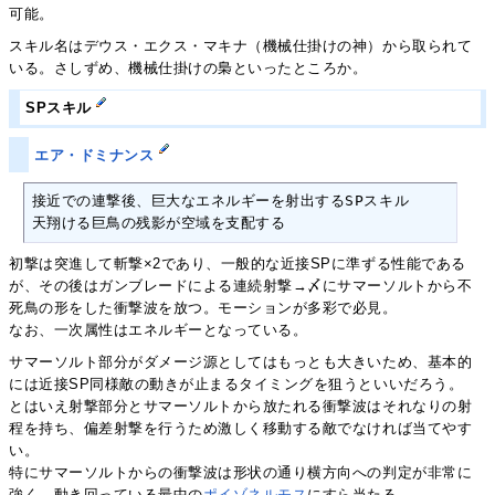
可能。
スキル名はデウス・エクス・マキナ（機械仕掛けの神）から取られて
いる。さしずめ、機械仕掛けの梟といったところか。
SPスキル
エア・ドミナンス
接近での連撃後、巨大なエネルギーを射出するSPスキル

天翔ける巨鳥の残影が空域を支配する
初撃は突進して斬撃×2であり、一般的な近接SPに準ずる性能である
が、その後はガンブレードによる連続射撃→〆にサマーソルトから不
死鳥の形をした衝撃波を放つ。モーションが多彩で必見。
なお、一次属性はエネルギーとなっている。
サマーソルト部分がダメージ源としてはもっとも大きいため、基本的
には近接SP同様敵の動きが止まるタイミングを狙うといいだろう。
とはいえ射撃部分とサマーソルトから放たれる衝撃波はそれなりの射
程を持ち、偏差射撃を行うため激しく移動する敵でなければ当てやす
い。
特にサマーソルトからの衝撃波は形状の通り横方向への判定が非常に
強く、動き回っている最中の
ポイゾネルモス
にすら当たる。