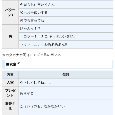
今日もお仕事たくさん
パター
私もお手伝いする
ン3
何でも言ってね
ひゃんっ！？
胸
「コラー！ ナニ ヤッテルンダ!?」
ううう……。うわああああん!!
※カタカナ台詞はミミズク君の声マネ
更衣室
内容
台詞
入室
やさしくしてね……
プレゼ
ありがと
ント
着替え
こういうのも、なかなかいい……
る