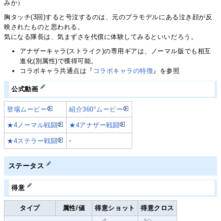
みか）
胸タッチ(3回)すると号泣するのは、元のプラモデルにある泣き顔が反
映されたものと思われる。
気になる隊長は、気まずさを代償に体験してみるといいだろう。
アナザーキャラ(ストライク)の専用ギアは、ノーマル版でも相互
進化(別属性)で獲得可能。
コラボキャラ共通点は『
コラボキャラの特徴
』を参照
公式動画
登場ムービー
紹介360°ムービー
★4ノーマル戦闘
★4アナザー戦闘
-
★4ステラー戦闘
ステータス
得意
タイプ
属性/値
得意ショット
得意クロス