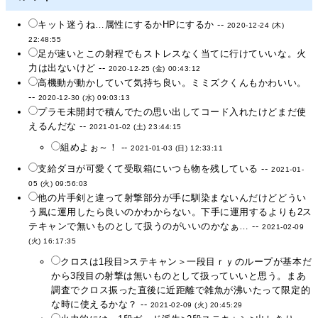
キット迷うね…属性にするかHPにするか --
2020-12-24 (木)
22:48:55
足が速いとこの射程でもストレスなく当てに行けていいな。火
力は出ないけど --
2020-12-25 (金) 00:43:12
高機動が動かしていて気持ち良い。ミミズクくんもかわいい。
--
2020-12-30 (水) 09:03:13
プラモ未開封で積んでたの思い出してコード入れたけどまだ使
えるんだな --
2021-01-02 (土) 23:44:15
組めよぉ～！ --
2021-01-03 (日) 12:33:11
支給ダヨが可愛くて受取箱にいつも物を残している --
2021-01-
05 (火) 09:56:03
他の片手剣と違って射撃部分が手に馴染まないんだけどどうい
う風に運用したら良いのかわからない。下手に運用するよりも2ス
テキャンで無いものとして扱うのがいいのかなぁ… --
2021-02-09
(火) 16:17:35
クロスは1段目>ステキャン＞一段目ｒｙのループが基本だ
から3段目の射撃は無いものとして扱っていいと思う。まあ
調査でクロス振った直後に近距離で雑魚が沸いたって限定的
な時に使えるかな？ --
2021-02-09 (火) 20:45:29