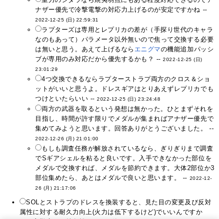
ナザー優先で冷撃電撃の対応力上げるのが安定ですかね --
2022-12-25 (日) 22:59:31
ラプターズは専用とレプリカの差が（手探り世代のキャラ
なのもあって）パラメータ以外無いので焦って交換する必要
は無いと思う。あえて上げるなら
エニグマ
の機能追加パッシ
ブが専用のみ対応だから優先するかも？ --
2022-12-25 (日)
23:01:29
4つ交換できるならラプターストラプ両方のクロス＆ショ
ットがいいと思うよ。ドレスギアはとりあえずレプリカでも
つけといたらいい --
2022-12-25 (日) 23:24:48
両方の武器を取るという発想は無かった。ひとまずそれを
目指し、時間が許す限りでメダルが集まればアナザー優先で
集めてみようと思います。回答ありがとうございました。 --
2022-12-26 (月) 21:01:00
もしも調査任務が解放されているなら、ぎりぎりまで調査
でSギアシェルを粘ると良いです。入手できなかった部位を
メダルで交換すれば、メダルを節約できます。大体2部位か3
部位集めたら、あとはメダルで良いと思います。 --
2022-12-
26 (月) 21:17:06
SOLとストラプのドレスを換装すると、見た目の変更及び反対
属性に対する耐久力向上(火力は低下するけど)でいいんですか