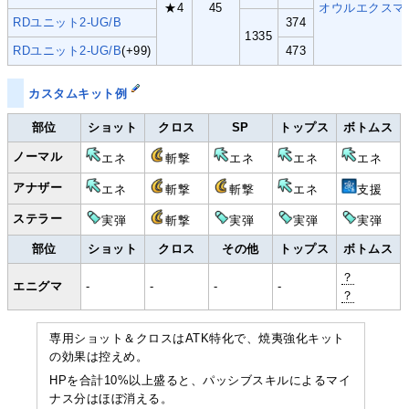
★4
45
オウルエクスマ
RDユニット2-UG/B
374
1335
RDユニット2-UG/B
(+99)
473
カスタムキット例
部位
ショット
クロス
SP
トップス
ボトムス
ノーマル
エネ
斬撃
エネ
エネ
エネ
アナザー
エネ
斬撃
斬撃
エネ
支援
ステラー
実弾
斬撃
実弾
実弾
実弾
部位
ショット
クロス
その他
トップス
ボトムス
？
エニグマ
-
-
-
-
？
専用ショット＆クロスはATK特化で、焼夷強化キット
の効果は控えめ。
HPを合計10%以上盛ると、パッシブスキルによるマイ
ナス分はほぼ消える。