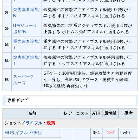
焼夷弾倉追加/
焼夷属性の攻撃アクティブスキル使用回数が上
20
B
昇する ボトムスのギアスキルに適用される
Hモジュール
焼夷効果のバフ系アクティブスキル使用回数が
35
追加/B
上昇する ボトムスのギアスキルに適用される
重力弾倉追加/
重力属性の攻撃アクティブスキル使用回数が上
50
T
昇する ボトムスのギアスキルに適用される
焼夷弾倉追加/
焼夷属性の攻撃アクティブスキル使用回数が上
65
T
昇する トップスのギアスキルに適用される
SPゲージ100%到達時、焼夷攻撃力と移動速度
スーパーク
80
が上昇し、高速移動のブースト消費量が軽減
ルーズ
10秒間継続 再発動可能
専用ギア
名前
レア
コスト
ATK
属性値
備考
ショット／
ライフル
：
焼夷
MDライフル-パチ組
364
152
Lv40