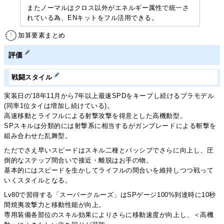
またノーマルはクロス以外がエネルギー属性で統一さ
れている為、ENキットをフル活用できる。
加算要素まとめ
評価
戦闘スタイル
実装日の'18年11月から7年以上最速SPDをキープし続けるプラモデル
(同率1位タイは増加し続けている)。
高速移動とライフルによる射撃攻撃を得意とした高機動型。
SPスキルは分類的には射撃系に相当するがガンブレードによる斬撃を
組み合わせた乱舞型。
ただでさえ早いスピードはスキル二種とパッシブでさらに向上し、圧
倒的なステップ間合いで接近・離脱はお手の物。
基本的にはスピードを生かしてライフルの間合いを維持しつつ戦って
いくスタイルとなる。
Lv80で習得する「スーパークルーズ」はSPゲージ100%到達時に10秒
間焼夷攻撃力と移動性能が向上。
専用装備各部位のスキル効果によりさらに移動速度が向上し、＜高機