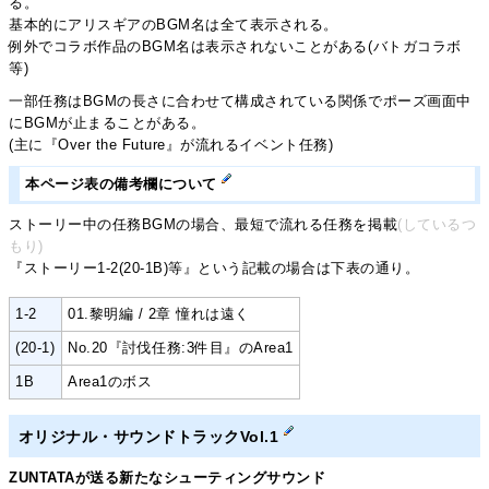
る。
基本的にアリスギアのBGM名は全て表示される。
例外でコラボ作品のBGM名は表示されないことがある(バトガコラボ
等)
一部任務はBGMの長さに合わせて構成されている関係でポーズ画面中
にBGMが止まることがある。
(主に『Over the Future』が流れるイベント任務)
本ページ表の備考欄について
ストーリー中の任務BGMの場合、最短で流れる任務を掲載
(しているつ
もり)
『ストーリー1-2(20-1B)等』という記載の場合は下表の通り。
1-2
01.黎明編 / 2章 憧れは遠く
(20-1)
No.20『討伐任務:3件目』のArea1
1B
Area1のボス
オリジナル・サウンドトラックVol.1
ZUNTATAが送る新たなシューティングサウンド