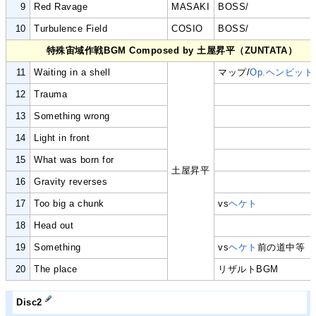
9
Red Ravage
MASAKI
BOSS/
10
Turbulence Field
COSIO
BOSS/
特殊宙域作戦BGM Composed by 土屋昇平（ZUNTATA）
11
Waiting in a shell
マップ/
Op.ヘンビット
12
Trauma
13
Something wrong
14
Light in front
15
What was born for
土屋昇平
16
Gravity reverses
17
Too big a chunk
vs
ヘケト
18
Head out
19
Something
vs
ヘケト
前の道中等
20
The place
リザルトBGM
Disc2