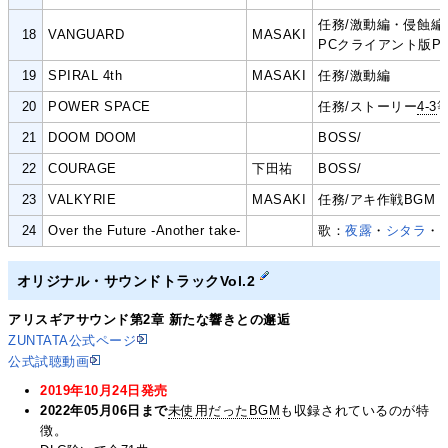
任務/激動編・侵蝕編
18
VANGUARD
MASAKI
PCクライアント版P
19
SPIRAL 4th
MASAKI
任務/激動編
20
POWER SPACE
任務/ストーリー
4-3
21
DOOM DOOM
BOSS/
22
COURAGE
下田祐
BOSS/
23
VALKYRIE
MASAKI
任務/アキ作戦BGM
24
Over the Future -Another take-
歌：
夜露
・
シタラ
・
オリジナル・サウンドトラックVol.2
アリスギアサウンド第2章 新たな響きとの邂逅
ZUNTATA公式ページ
公式試聴動画
2019年10月24日発売
2022年05月06日まで
未使用だったBGM
も収録されているのが特
徴。