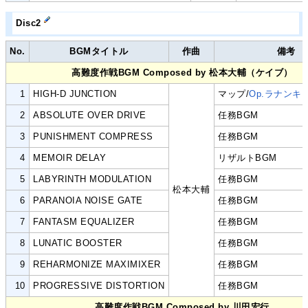
Disc2
No.
BGMタイトル
作曲
備考
高難度作戦BGM Composed by 松本大輔（ケイブ）
1
HIGH-D JUNCTION
マップ/
Op.ラナンキ
2
ABSOLUTE OVER DRIVE
任務BGM
3
PUNISHMENT COMPRESS
任務BGM
4
MEMOIR DELAY
リザルトBGM
5
LABYRINTH MODULATION
任務BGM
松本大輔
6
PARANOIA NOISE GATE
任務BGM
7
FANTASM EQUALIZER
任務BGM
8
LUNATIC BOOSTER
任務BGM
9
REHARMONIZE MAXIMIXER
任務BGM
10
PROGRESSIVE DISTORTION
任務BGM
高難度作戦BGM Composed by 川田宏行