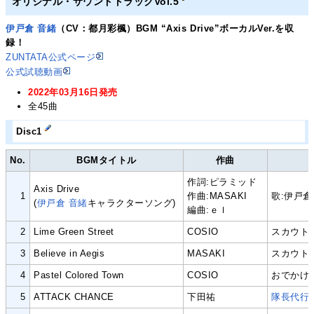
オリジナル・サウンドトラックVol.5
伊戸倉 音緒
（CV：都月彩楓）BGM “Axis Drive”ボーカルVer.を収
録！
ZUNTATA公式ページ
公式試聴動画
2022年03月16日発売
全45曲
Disc1
No.
BGMタイトル
作曲
作詞:ピラミッド
Axis Drive
1
作曲:MASAKI
歌:伊戸倉
(
伊戸倉 音緒
キャラクターソング)
編曲:ｅｌ
2
Lime Green Street
COSIO
スカウト
3
Believe in Aegis
MASAKI
スカウト
4
Pastel Colored Town
COSIO
おでかけ
5
ATTACK CHANCE
下田祐
隊長代行ア