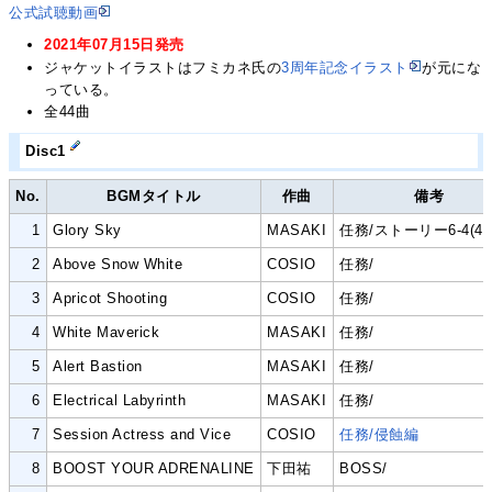
公式試聴動画
2021年07月15日発売
ジャケットイラストはフミカネ氏の
3周年記念イラスト
が元にな
っている。
全44曲
Disc1
No.
BGMタイトル
作曲
備考
1
Glory Sky
MASAKI
任務/ストーリー6-4(41
2
Above Snow White
COSIO
任務/
3
Apricot Shooting
COSIO
任務/
4
White Maverick
MASAKI
任務/
5
Alert Bastion
MASAKI
任務/
6
Electrical Labyrinth
MASAKI
任務/
7
Session Actress and Vice
COSIO
任務/侵蝕編
8
BOOST YOUR ADRENALINE
下田祐
BOSS/