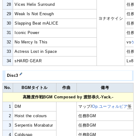
28
Vices Helix Surround
任務
29
Weak Is Not Enough
任務
ヨナオケイシ
30
Slapping Beat mALICE
任務
31
Iconic Power
任務
32
No Mercy Is This
vs
ケ
33
Actress Lost in Space
任務
34
sHARD GEAR
Lv80
Disc3
No.
BGMタイトル
作曲
備考
高難度作戦BGM Composed by 渡部恭久-Yack.-
1
DM
マップ/
Op.ユーフォルビア
等
2
Hoist the colours
任務BGM
3
Serpentis Morabatur
任務BGM
4
Coldsnap
任務BGM