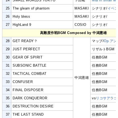
24
SMALL WORLDS TOKYO
下田祐
Mia in small wo
25
The gleam of phantom
MASAKI
シナリオ/
イベ
26
Holy bless
MASAKI
シナリオ/
27
HighLand 9
COSIO
シナリオ/
高難度作戦BGM Composed by 中潟憲雄
28
GET READY？
マップ/
Op.ア
29
JUST PERFECT
リザルトBGM
30
GEAR OF SPIRIT
任務BGM
31
SUBSONIC BATTLE
任務BGM
32
TACTICAL COMBAT
任務BGM
中潟憲雄
33
CONFUSER
任務BGM
34
FINAL DISPOSER
任務BGM
35
DARK CONQUEROR
vs
リコサアラゴ
36
DESTRUCTION DESIRE
任務BGM
37
THE LAST STAND
任務BGM