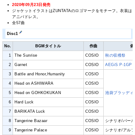
2020年09月23日発売
ジャケットイラストはZUNTATAのロゴマークをモチーフ。衣装は
アニバドレス。
全57曲
Disc1
No.
BGMタイトル
作曲
備
1
The Sunrise
COSIO
秋の収穫祭
2
Garnet
COSIO
AEGiS P-1GP
3
Battle and Honor,Humanity
COSIO
4
Head on ASHIWARA
COSIO
5
Head on GOHKOKUKAN
COSIO
池袋ブラッディ
6
Hard Luck
COSIO
7
BARIKATA Luck
COSIO
8
Tangerine Bazaar
COSIO
シナリオ/パー
9
Tangerine Palace
COSIO
シナリオ/アル