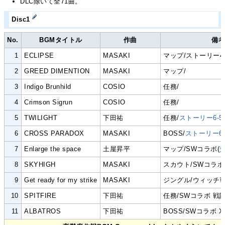
DLC除いて全71曲。
Disc1
No.
BGMタイトル
作曲
備
1
ECLIPSE
MASAKI
マップ/ストーリー4
2
GREED DIMENTION
MASAKI
マップ/
3
Indigo Brunhild
COSIO
任務/
4
Crimson Sigrun
COSIO
任務/
5
TWILIGHT
下田祐
任務/
ストーリー6-5(4
6
CROSS PARADOX
MASAKI
BOSS/
ストーリー6-6(
7
Enlarge the space
土屋昇平
マップ/SWコラボ(
8
SKYHIGH
MASAKI
スカウト/SWコラ
9
Get ready for my strike
MASAKI
ジングル/ウィッチ
10
SPITFIRE
下田祐
任務/SWコラボ 戦
11
ALBATROS
下田祐
BOSS/SWコラボ 