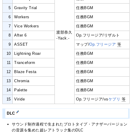
5
Gravity Trial
任務BGM
6
Workers
任務BGM
7
Vice Workers
任務BGM
渡部恭久
8
After 6
Op.フリージア/リザルト
-Yack.-
9
ASSET
マップ/
Op.フリージア
等
10
Lightning Roar
任務BGM
11
Tranceform
任務BGM
12
Blaze Festa
任務BGM
13
Chromia
任務BGM
14
Palette
任務BGM
15
Viride
Op.フリージア/vs
ケプリ
等
DLC
サウンド制作過程で生まれたプロトタイプ・アナザーバージョン
の音源を集めた超レアトラック集のDLC