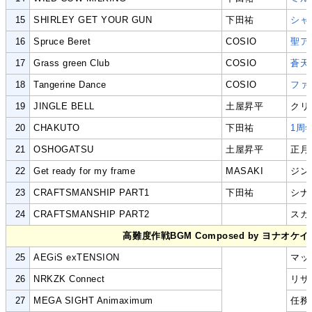
15
SHIRLEY GET YOUR GUN
下田祐
シャ
16
Spruce Beret
COSIO
聖ア
17
Grass green Club
COSIO
蒼天
18
Tangerine Dance
COSIO
ファ
19
JINGLE BELL
土屋昇平
クリ
20
CHAKUTO
下田祐
1周
21
OSHOGATSU
土屋昇平
正月
22
Get ready for my frame
MASAKI
ジン
23
CRAFTSMANSHIP PART1
下田祐
シナ
24
CRAFTSMANSHIP PART2
スカ
高難度作戦BGM Composed by ヨナオケイ
25
AEGiS exTENSION
マッ
26
NRKZK Connect
リザ
27
MEGA SIGHT Animaximum
任務