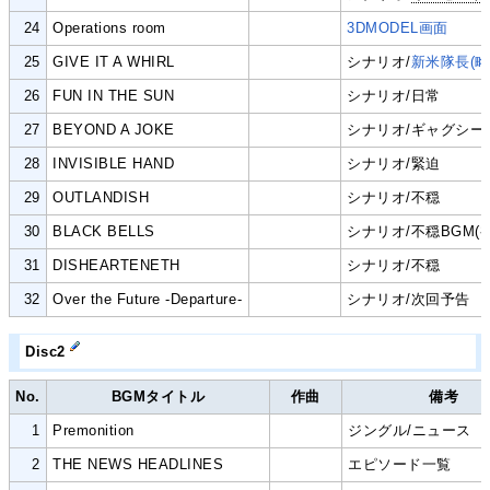
24
Operations room
3DMODEL画面
25
GIVE IT A WHIRL
シナリオ/
新米隊長(略
26
FUN IN THE SUN
シナリオ/日常
27
BEYOND A JOKE
シナリオ/ギャグシー
28
INVISIBLE HAND
シナリオ/緊迫
29
OUTLANDISH
シナリオ/不穏
30
BLACK BELLS
シナリオ/不穏BGM(
31
DISHEARTENETH
シナリオ/不穏
32
Over the Future -Departure-
シナリオ/次回予告
Disc2
No.
BGMタイトル
作曲
備考
1
Premonition
ジングル/ニュース
2
THE NEWS HEADLINES
エピソード一覧