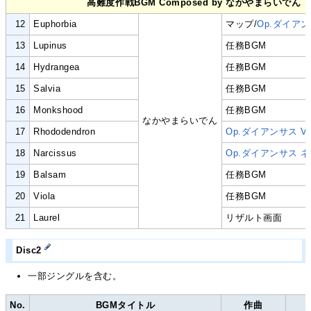
高難度作戦BGM Composed by なかやまらいでん
12
Euphorbia
マップ/
Op.ダイア
13
Lupinus
任務BGM
14
Hydrangea
任務BGM
15
Salvia
任務BGM
16
Monkshood
任務BGM
なかやまらいでん
17
Rhododendron
Op.ダイアンサス
V
18
Narcissus
Op.ダイアンサス
ネ
19
Balsam
任務BGM
20
Viola
任務BGM
21
Laurel
リザルト画面
Disc2
一部ジングルを含む。
No.
BGMタイトル
作曲