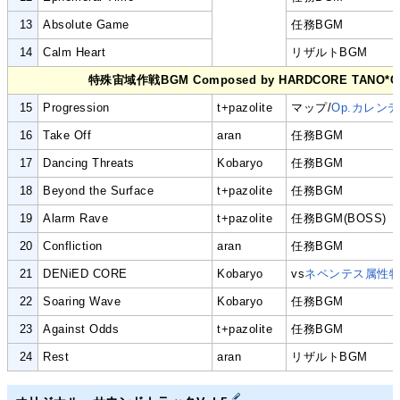
13
Absolute Game
任務BGM
14
Calm Heart
リザルトBGM
特殊宙域作戦BGM Composed by HARDCORE TANO*C
15
Progression
t+pazolite
マップ/
Op.カレン
16
Take Off
aran
任務BGM
17
Dancing Threats
Kobaryo
任務BGM
18
Beyond the Surface
t+pazolite
任務BGM
19
Alarm Rave
t+pazolite
任務BGM(BOSS)
20
Confliction
aran
任務BGM
21
DENiED CORE
Kobaryo
vs
ネペンテス属性
22
Soaring Wave
Kobaryo
任務BGM
23
Against Odds
t+pazolite
任務BGM
24
Rest
aran
リザルトBGM