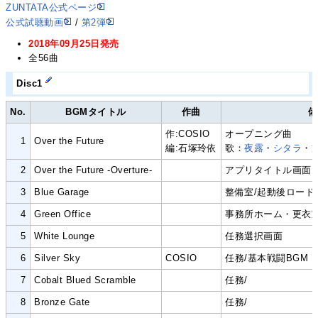
ZUNTATA公式ページ
公式試聴動画
/
第2弾
2018年09月25日発売
全56曲
Disc1
No.
BGMタイトル
作曲
備
作:COSIO
オープニング曲
1
Over the Future
編:石塚玲依
歌：
夜露
・
シタラ
・
2
Over the Future -Overture-
アプリタイトル画面
3
Blue Garage
整備室/起動後ロード
4
Green Office
事務所ホーム・更衣
5
White Lounge
任務選択画面
6
Silver Sky
COSIO
任務/基本戦闘BGM
7
Cobalt Blued Scramble
任務/
8
Bronze Gate
任務/