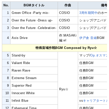
No.
BGMタイトル
作曲
備考
1
Green Office -Party mix-
COSIO
3周年期間中
のホー
2
Over the Future -Dress up-
COSIO
ショップ/アニバド
3
Over the Future -Celebration-
COSIO
ショップ/アニバド
作:MASAKi
4
Axis Drive
伊戸倉 音緒
BGM
編:el
特殊宙域作戦BGM Composed by Ryu☆
5
Stand-by
マップ/
Op.オスマ
6
Valiant Ride
任務BGM
7
Raven Rave
任務BGM
8
Extreme Stream
任務BGM
9
Superior Red
任務BGM
Ryu☆
10
Innocent White
任務BGM
11
Infinit Blue
vs
キャリアタート
12
Ephemeral Time
任務BGM