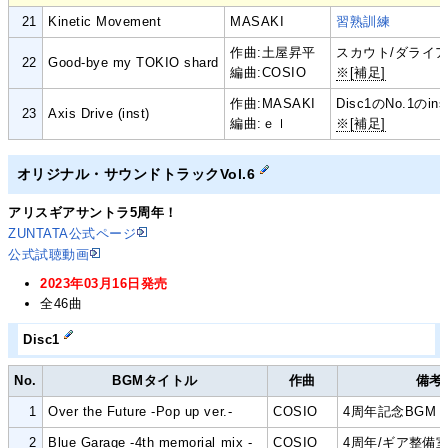
21
Kinetic Movement
MASAKI
習熟訓練
作曲:土屋昇平
スカウト/ダライ
22
Good-bye my TOKIO shard
編曲:COSIO
※[補足]
作曲:MASAKI
Disc1のNo.1のin
23
Axis Drive (inst)
編曲:ｅｌ
※[補足]
オリジナル・サウンドトラックVol.6
アリスギアサントラ5周年！
ZUNTATA公式ページ
公式試聴動画
2023年03月16日発売
全46曲
Disc1
No.
BGMタイトル
作曲
備考
1
Over the Future -Pop up ver.-
COSIO
4周年記念BGM
2
Blue Garage -4th memorial mix -
COSIO
4周年/
ギア整備