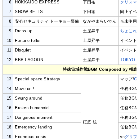
6
HOKKAIDO EXPRESS
下田祐
クリスマ
7
SNOW BELLS
下田祐
同上イベ
8
安心セキュリティ トーキョー警備
なかやまらいでん
※未使用
9
Dress up
土屋昇平
ちょこれ
10
Fortune teller
土屋昇平
イベント/
11
Disquiet
土屋昇平
イベント/
12
BBB LAGOON
土屋昇平
TOKYO 
特殊宙域作戦BGM Composed by 桜庭
13
Special space Strategy
マップ/
O
14
Move on !
任務BGM
15
Swung around
任務BGM
16
Broken humanoid
任務BGM
17
Dangerous moment
任務BGM
桜庭 統
18
Emergency landing
任務BGM
19
Enormous crisis
vs
グリフ