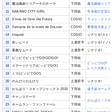
10
魔法織姫リリアーナのテーマ
下田祐
魔法織姫リリア
11
NAKANO CITY GIRL
下田祐
年末進行文芸心
12
X'mas de Over the Future
COSIO
チョリ～クリス
13
Semaine de la mode de Docson
COSIO
事務員天使よう
14
Unquiet
COSIO
シナリオ/ストーリ
15
良いムード
土屋昇平
シナリオ/イノ
16
素敵なムード
土屋昇平
シナリオ/
17
ピッピでピッピでGO!GO!GO!
下田祐
ピッピでGO!
18
ステージクリア(ピッピでGO!)
下田祐
レース文鳥ピッ
19
ミス(ピッピでGO!)
下田祐
20
のんびりのんびり
土屋昇平
シナリオ/
21
がんばり！スキップジャックス 2020
下田祐
成子坂ホームラ
22
チャンステーマ
下田祐
がんばり！スキ
23
ホームラン・ファンファーレ
下田祐