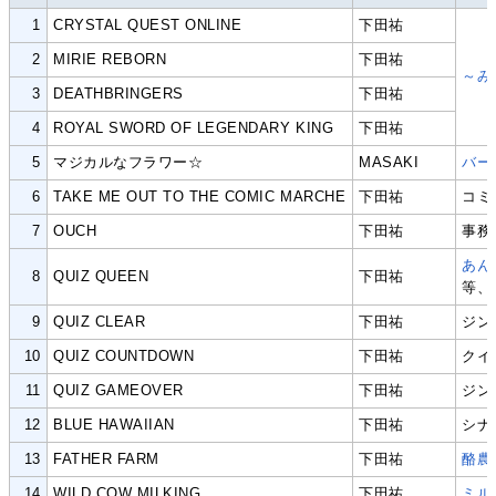
1
CRYSTAL QUEST ONLINE
下田祐
2
MIRIE REBORN
下田祐
～み
3
DEATHBRINGERS
下田祐
4
ROYAL SWORD OF LEGENDARY KING
下田祐
5
マジカルなフラワー☆
MASAKI
バー
6
TAKE ME OUT TO THE COMIC MARCHE
下田祐
コミ
7
OUCH
下田祐
事務
あん
8
QUIZ QUEEN
下田祐
等、
9
QUIZ CLEAR
下田祐
ジン
10
QUIZ COUNTDOWN
下田祐
クイ
11
QUIZ GAMEOVER
下田祐
ジン
12
BLUE HAWAIIAN
下田祐
シナ
13
FATHER FARM
下田祐
酪農
14
WILD COW MILKING
下田祐
ミル