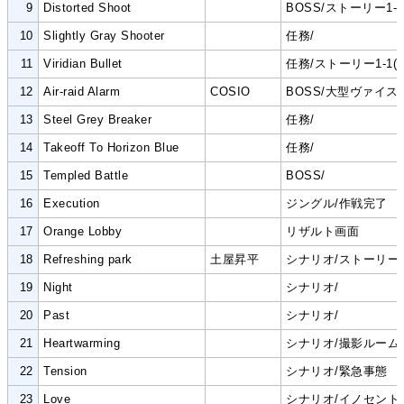
9
Distorted Shoot
BOSS/ストーリー1-1(
10
Slightly Gray Shooter
任務/
11
Viridian Bullet
任務/ストーリー1-1(4
12
Air-raid Alarm
COSIO
BOSS/大型ヴァイス出
13
Steel Grey Breaker
任務/
14
Takeoff To Horizon Blue
任務/
15
Templed Battle
BOSS/
16
Execution
ジングル/作戦完了
17
Orange Lobby
リザルト画面
18
Refreshing park
土屋昇平
シナリオ/ストーリー1-
19
Night
シナリオ/
20
Past
シナリオ/
21
Heartwarming
シナリオ/撮影ルーム
22
Tension
シナリオ/緊急事態
23
Love
シナリオ/
イノセント