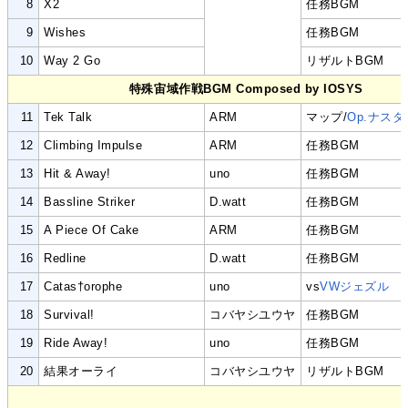
8
X2
任務BGM
9
Wishes
任務BGM
10
Way 2 Go
リザルトBGM
特殊宙域作戦BGM Composed by IOSYS
11
Tek Talk
ARM
マップ/
Op.ナス
12
Climbing Impulse
ARM
任務BGM
13
Hit & Away!
uno
任務BGM
14
Bassline Striker
D.watt
任務BGM
15
A Piece Of Cake
ARM
任務BGM
16
Redline
D.watt
任務BGM
17
Catas†orophe
uno
vs
VWジェズル
18
Survival!
コバヤシユウヤ
任務BGM
19
Ride Away!
uno
任務BGM
20
結果オーライ
コバヤシユウヤ
リザルトBGM