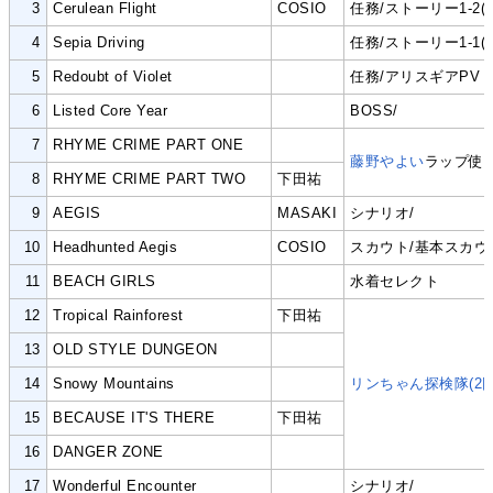
3
Cerulean Flight
COSIO
任務/ストーリー1-2(1
4
Sepia Driving
任務/ストーリー1-1(6
5
Redoubt of Violet
任務/アリスギアPV
6
Listed Core Year
BOSS/
7
RHYME CRIME PART ONE
藤野やよい
ラップ使
8
RHYME CRIME PART TWO
下田祐
9
AEGIS
MASAKI
シナリオ/
10
Headhunted Aegis
COSIO
スカウト/基本スカウ
11
BEACH GIRLS
水着セレクト
12
Tropical Rainforest
下田祐
13
OLD STYLE DUNGEON
14
Snowy Mountains
リンちゃん探検隊(2回
15
BECAUSE IT'S THERE
下田祐
16
DANGER ZONE
17
Wonderful Encounter
シナリオ/