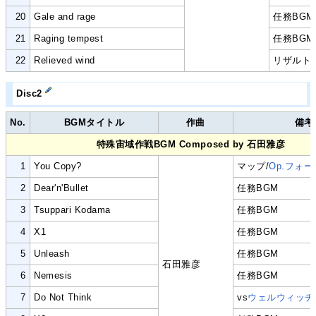
20
Gale and rage
任務BGM
21
Raging tempest
任務BGM
22
Relieved wind
リザルト
Disc2
No.
BGMタイトル
作曲
備考
特殊宙域作戦BGM Composed by 石田雅彦
1
You Copy?
マップ/
Op.フォ
2
Dear'n'Bullet
任務BGM
3
Tsuppari Kodama
任務BGM
4
X1
任務BGM
5
Unleash
任務BGM
石田雅彦
6
Nemesis
任務BGM
7
Do Not Think
vs
ウェルウィッチ