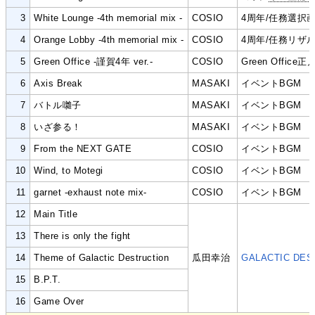
3
White Lounge -4th memorial mix -
COSIO
4周年/任務選択
4
Orange Lobby -4th memorial mix -
COSIO
4周年/任務リザ
5
Green Office -謹賀4年 ver.-
COSIO
Green Offic
6
Axis Break
MASAKI
イベントBGM
7
バトル囃子
MASAKI
イベントBGM
8
いざ参る！
MASAKI
イベントBGM
9
From the NEXT GATE
COSIO
イベントBGM
10
Wind, to Motegi
COSIO
イベントBGM
11
garnet -exhaust note mix-
COSIO
イベントBGM
12
Main Title
13
There is only the fight
14
Theme of Galactic Destruction
瓜田幸治
GALACTIC DES
15
B.P.T.
16
Game Over