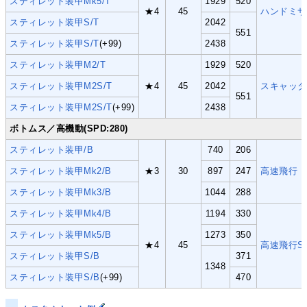
スティレット装甲Mk5/T
1929
520
★4
45
ハンドミサ
スティレット装甲S/T
2042
551
スティレット装甲S/T
(+99)
2438
スティレット装甲M2/T
1929
520
スティレット装甲M2S/T
★4
45
2042
スキャッタ
551
スティレット装甲M2S/T
(+99)
2438
ボトムス／高機動(SPD:280)
スティレット装甲/B
740
206
スティレット装甲Mk2/B
★3
30
897
247
高速飛行
スティレット装甲Mk3/B
1044
288
スティレット装甲Mk4/B
1194
330
スティレット装甲Mk5/B
1273
350
★4
45
高速飛行S
スティレット装甲S/B
371
1348
スティレット装甲S/B
(+99)
470