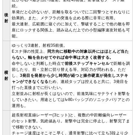
続。
単発だと心許ないが、距離を取るついでに二回撃つとそれなりに
後
効果的。また、メテフラの突進を止める際に非常に有用。
射
最大連射、広範囲に薙ぐのに加えて、撃破することで他の敵を即
座にロックする関係上、踏み込んだ上での小型編隊速攻対処も可
能。
ゆっくり3連射。射程35前後。
Eスナ弾の性質上、
同方向に移動中の対象以外にはほとんど当た
らない。軸を合わせてやれば命中率は大きく改善する。
命中しないと判断した時点で
前後ステップキャンセル
で距離を調
節したり、前・立射に切り替える等、対応力が問われる。ただ
横
し、
3発目を発射から少し時間が経つと操作硬直が発生しステキ
射
ャンができなくなる
ため、連続タップは控えると共に、3発目を
打った直後までに行いたい。
立射並みに射程が長くはないので、前進気味にサテライト射撃を
していきたい。用途としてはlv80パッシブのソニックバリアとの
運用も。
超長射程直線レーザー(3ヒット)と、複数の中距離偏向レーザー
のセット射撃。気絶値あり。射撃中は完全に停止し、射撃完了ま
で移動できない。
チャージ速度はそこそこ早く、通常射撃に比べて立ち3段より少