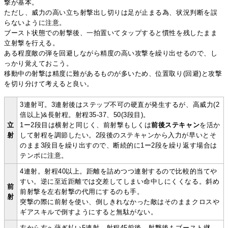
撃が基本。
ただし、威力の高い立ち射撃出し切りは足が止まる為、状況判断を誤
らないように注意。
ブースト状態での射撃後、一拍置いてタップすると慣性を残したまま
立射撃を行える。
ある程度敵の弾を回避しながら精度の高い攻撃を繰り出せるので、し
っかり覚えておこう。
移動中の射撃は精度に難があるものが多いため、位置取り(回避)と攻撃
を切り分けて考えると良い。
3連射可。3連射後はステップ不可の硬直が発生するが、高威力(2
倍以上)&長射程。射程35-37、50(3段目)。
立
1ー2段目は横射と同じく、前射撃もしくは
前後ステキャン
を活か
射
して射程を調節したい。2段後のステキャンから入力が早いとそ
のまま3段目を繰り出すので、断続的に1ー2段を繰り返す場合は
テンポに注意。
4連射。射程40以上。距離を詰めつつ連射するので比較的当てや
すい。逆に至近距離では交差してしまい命中しにくくなる。斜め
前
前射撃を左右射撃の代用にするのも手。
射
突撃の際に前射を使い、倒しきれなかった敵はそのままクロスや
ギアスキルで倒すようにすると無駄がない。
左から右へ薙ぎ払い5連射。射程45前後。射撃後もブースト継