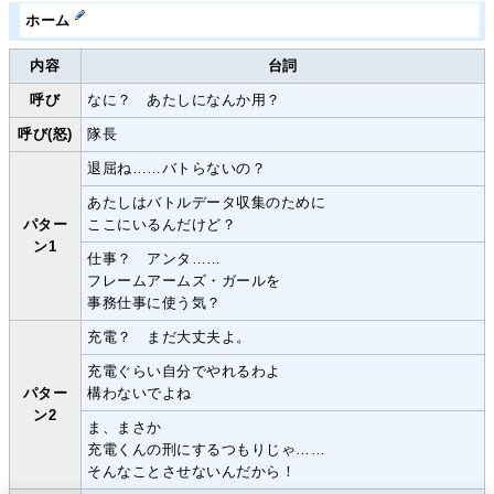
ホーム
内容
台詞
呼び
なに？ あたしになんか用？
呼び(怒)
隊長
退屈ね……バトらないの？
あたしはバトルデータ収集のために
パター
ここにいるんだけど？
ン1
仕事？ アンタ……
フレームアームズ・ガールを
事務仕事に使う気？
充電？ まだ大丈夫よ。
充電ぐらい自分でやれるわよ
パター
構わないでよね
ン2
ま、まさか
充電くんの刑にするつもりじゃ……
そんなことさせないんだから！