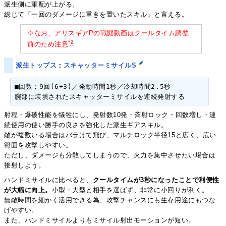
派生側に軍配が上がる。
総じて「一回のダメージに重きを置いたスキル」と言える。
※なお、アリスギアPの戦闘動画はクールタイム調整
*2
前のため注意
派生トップス
：
スキャッターミサイルS
■回数：9回(6+3)／発動時間1秒／冷却時間2.5秒

腕部に装填されたスキャッターミサイルを連続発射する
射程・爆破性能を犠牲にし、発射数10発・斉射ロック・回数増し・連
続使用の使い勝手の良さを強化した派生ギアスキル。
敵が複数いる場合はバラけて飛び、マルチロック半径15と広く、広い
範囲を攻撃しやすい。
ただし、ダメージも分散してしまうので、火力を集中させたい場合は
接射しよう。
ハンドミサイルに比べると、
クールタイムが3秒になったことで利便性
が大幅に向上。
小型・大型と相手を選ばず、非常に小回りが利く。
無敵時間を細かく活用できる為、攻撃チャンスにも生存用途にもつな
げやすい。
また、ハンドミサイルよりもミサイル射出モーションが短い。