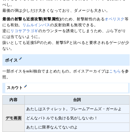
べし。
最後の弾は少しだけ大きくなっており、ダメージも大きい。
最後の射撃も近接攻撃(斬撃属性)
のため、射撃耐性のある
オベリスク
等
にも有効。
リムルインバス
の反射効果も無視できる。
逆に
リコサアラゴギ
のカウンターを誘発してしまうため、ぶら下がり
には当てないように。
扱いとしても近接SPのため、射撃SPと比べると要求されるゲージが少
ない。
ボイス
一部ボイスをwiki独自でまとめたもの。ボイスアーカイブは
こちら
を参
照。
スカウト
内容
台詞
あたしはスティレット。フレームアームズ・ガールよ
デモ画面
どんなバトルでも負ける気がしないわ！
あたしに限界なんてないのよ