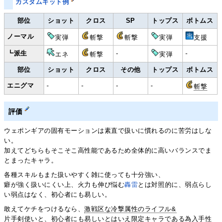
カスタムキット例
部位
ショット
クロス
SP
トップス
ボトムス
ノーマル
実弾
斬撃
斬撃
実弾
支援
┗派生
-
-
エネ
斬撃
実弾
部位
ショット
クロス
その他
トップス
ボトムス
エニグマ
-
-
-
-
斬撃
評価
ウェポンギアの固有モーションは素直で扱いに慣れるのに苦労はしな
い。
加えてどちらもそこそこ高性能であるため全体的に高いバランスでま
とまったキャラ。
各種スキルもまた扱いやすく雑に使っても十分強い、
癖が強く扱いにくい上、火力も伸び悩む
轟雷
とは対照的に、弱点らし
い弱点はなく、初心者にも易しい。
敢えてケチをつけるなら、
激戦区な冷撃属性のライフル&
片手剣使い
と、初心者にも易しいとはいえ限定キャラである為入手性