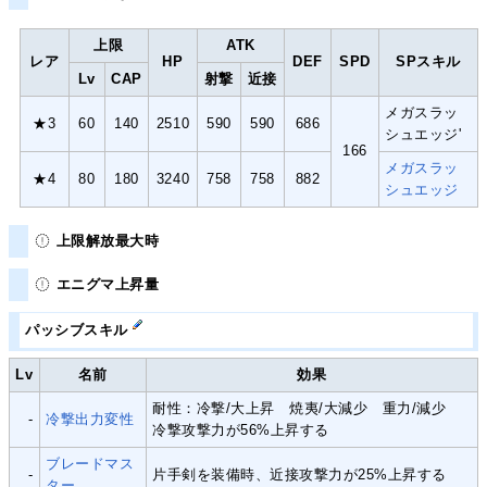
上限
ATK
レア
HP
DEF
SPD
SPスキル
Lv
CAP
射撃
近接
メガスラッ
★3
60
140
2510
590
590
686
シュエッジ'
166
メガスラッ
★4
80
180
3240
758
758
882
シュエッジ
上限解放最大時
エニグマ上昇量
パッシブスキル
Lv
名前
効果
耐性：冷撃/大上昇 焼夷/大減少 重力/減少
-
冷撃出力変性
冷撃攻撃力が56%上昇する
ブレードマス
-
片手剣を装備時、近接攻撃力が25%上昇する
ター