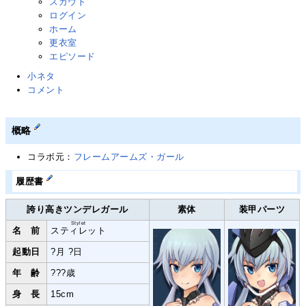
スカウト
ログイン
ホーム
更衣室
エピソード
小ネタ
コメント
概略
コラボ元：
フレームアームズ・ガール
履歴書
誇り高きツンデレガール
素体
装甲パーツ
Stylet
名 前
スティレット
起動日
?月 ?日
年 齢
???歳
身 長
15cm