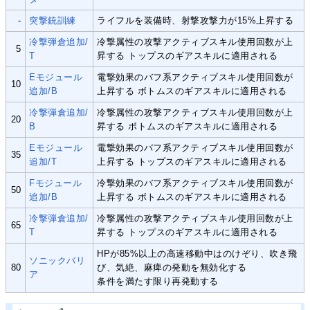
-
突撃銃訓練
ライフルを装備時、射撃攻撃力が15%上昇する
冷撃弾倉追加/
冷撃属性の攻撃アクティブスキル使用回数が上
5
T
昇する トップスのギアスキルに適用される
Eモジュール
電撃効果のバフ系アクティブスキル使用回数が
10
追加/B
上昇する ボトムスのギアスキルに適用される
冷撃弾倉追加/
冷撃属性の攻撃アクティブスキル使用回数が上
20
B
昇する ボトムスのギアスキルに適用される
Eモジュール
電撃効果のバフ系アクティブスキル使用回数が
35
追加/T
上昇する トップスのギアスキルに適用される
Fモジュール
冷撃効果のバフ系アクティブスキル使用回数が
50
追加/B
上昇する ボトムスのギアスキルに適用される
冷撃弾倉追加/
冷撃属性の攻撃アクティブスキル使用回数が上
65
T
昇する トップスのギアスキルに適用される
HPが85%以上の高速移動中はのけぞり、吹き飛
ソニックバリ
80
び、気絶、麻痺の発動を無効化する
ア
条件を満たす限り再発動する