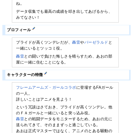
ね。
データ収集でも最高の成績を叩き出してあげるから、
みてなさい！
プロフィール
プライドが高くツンデレだが、
轟雷
や
バーゼラルド
と
一緒にいるとツッコミ役。
轟雷
との闘いで負けた悔しさを晴らすため、あおの部
屋に一緒に住むことになる。
キャラクターの特徴
フレームアームズ・ガールコラボ
に登場するFAガール
の一人。
詳しいことはアニメを見よう！
という冗談はさておき、プライドが高くツンデレ。他
のＦＡガールと一緒にいると突っ込み役。
轟雷
との戦闘データをモニターするため、あおの元に
送られてきて、そのままずっと過ごしている。
あおは正式マスターではなく、アニメのとある騒動の