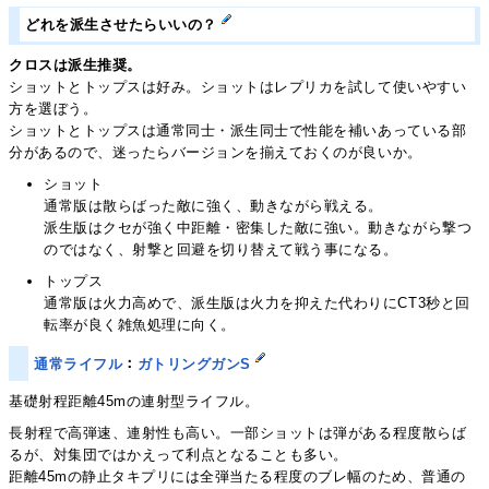
どれを派生させたらいいの？
クロスは派生推奨。
ショットとトップスは好み。ショットはレプリカを試して使いやすい
方を選ぼう。
ショットとトップスは通常同士・派生同士で性能を補いあっている部
分があるので、迷ったらバージョンを揃えておくのが良いか。
ショット
通常版は散らばった敵に強く、動きながら戦える。
派生版はクセが強く中距離・密集した敵に強い。動きながら撃つ
のではなく、射撃と回避を切り替えて戦う事になる。
トップス
通常版は火力高めで、派生版は火力を抑えた代わりにCT3秒と回
転率が良く雑魚処理に向く。
通常ライフル
：
ガトリングガンS
基礎射程距離45mの連射型ライフル。
長射程で高弾速、連射性も高い。一部ショットは弾がある程度散らば
るが、対集団ではかえって利点となることも多い。
距離45mの静止タキプリには全弾当たる程度のブレ幅のため、普通の