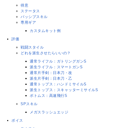
得意
ステータス
パッシブスキル
専用ギア
カスタムキット例
評価
戦闘スタイル
どれを派生させたらいいの？
通常ライフル：ガトリングガンS
派生ライフル：スマートガンS
通常片手剣：日本刀・改
派生片手剣：日本刀・乙
通常トップス：ハンドミサイルS
派生トップス：スキャッターミサイルS
ボトムス：高速飛行S
SPスキル
メガスラッシュエッジ
ボイス