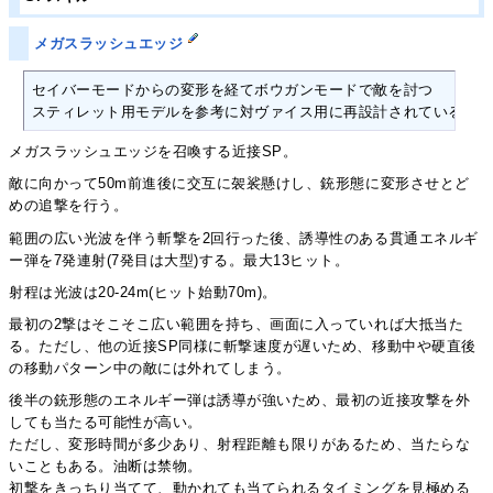
メガスラッシュエッジ
セイバーモードからの変形を経てボウガンモードで敵を討つ

スティレット用モデルを参考に対ヴァイス用に再設計されている
メガスラッシュエッジを召喚する近接SP。
敵に向かって50m前進後に交互に袈裟懸けし、銃形態に変形させとど
めの追撃を行う。
範囲の広い光波を伴う斬撃を2回行った後、誘導性のある貫通エネルギ
ー弾を7発連射(7発目は大型)する。最大13ヒット。
射程は光波は20-24m(ヒット始動70m)。
最初の2撃はそこそこ広い範囲を持ち、画面に入っていれば大抵当た
る。ただし、他の近接SP同様に斬撃速度が遅いため、移動中や硬直後
の移動パターン中の敵には外れてしまう。
後半の銃形態のエネルギー弾は誘導が強いため、最初の近接攻撃を外
しても当たる可能性が高い。
ただし、変形時間が多少あり、射程距離も限りがあるため、当たらな
いこともある。油断は禁物。
初撃をきっちり当てて、動かれても当てられるタイミングを見極める