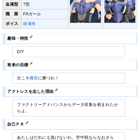
血液型
?型
職 業
FAガール
ボイス
綾瀬有
趣味・特技
DIY
将来の目標
次こそ
轟雷
に勝つわ！
アクトレスを志した理由
ファクトリーアドバンスからデータ収集を頼まれたか
らよ。
自己ＰＲ
あたしはだれにも負けないわ。空中戦ならなおさら