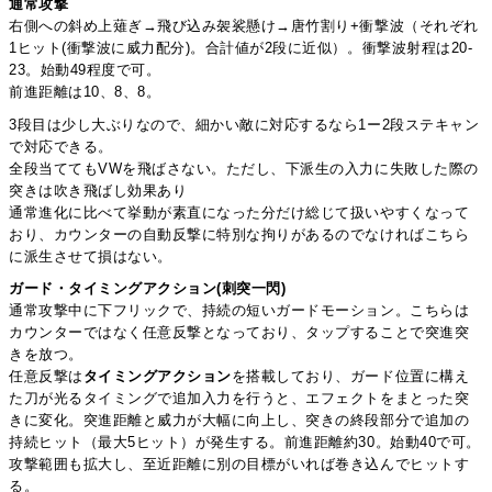
通常攻撃
右側への斜め上薙ぎ→飛び込み袈裟懸け→唐竹割り+衝撃波（それぞれ
1ヒット(衝撃波に威力配分)。合計値が2段に近似）。衝撃波射程は20-
23。始動49程度で可。
前進距離は10、8、8。
3段目は少し大ぶりなので、細かい敵に対応するなら1ー2段ステキャン
で対応できる。
全段当ててもVWを飛ばさない。ただし、下派生の入力に失敗した際の
突きは吹き飛ばし効果あり
通常進化に比べて挙動が素直になった分だけ総じて扱いやすくなって
おり、カウンターの自動反撃に特別な拘りがあるのでなければこちら
に派生させて損はない。
ガード・タイミングアクション(刺突一閃)
通常攻撃中に下フリックで、持続の短いガードモーション。こちらは
カウンターではなく任意反撃となっており、タップすることで突進突
きを放つ。
任意反撃は
タイミングアクション
を搭載しており、ガード位置に構え
た刀が光るタイミングで追加入力を行うと、エフェクトをまとった突
きに変化。突進距離と威力が大幅に向上し、突きの終段部分で追加の
持続ヒット（最大5ヒット）が発生する。前進距離約30。始動40で可。
攻撃範囲も拡大し、至近距離に別の目標がいれば巻き込んでヒットす
る。