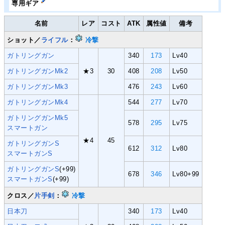
専用ギア
名前
レア
コスト
ATK
属性値
備考
ショット／
ライフル
：
冷撃
ガトリングガン
340
173
Lv40
ガトリングガンMk2
★3
30
408
208
Lv50
ガトリングガンMk3
476
243
Lv60
ガトリングガンMk4
544
277
Lv70
ガトリングガンMk5
578
295
Lv75
スマートガン
★4
45
ガトリングガンS
612
312
Lv80
スマートガンS
ガトリングガンS
(+99)
678
346
Lv80+99
スマートガンS
(+99)
クロス／
片手剣
：
冷撃
日本刀
340
173
Lv40