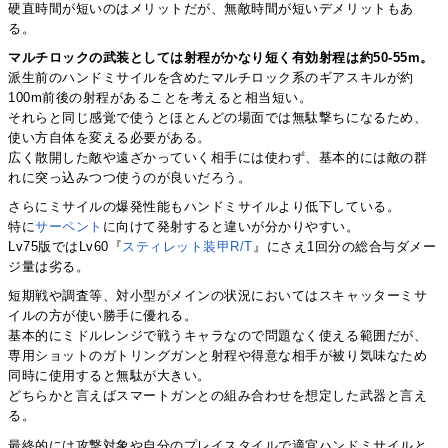
硬直時間が短いのはメリットだが、無敵時間が短いデメリットもあ
る。
マルチロックの武装としては射程がかなり短く有効射程は約50-55m。
派生前のハンドミサイルを含めたマルチロック系のギアスキルが約
100m前後の射程があることを考えると相当短い。
それらと同じ感覚で使うとほとんどの場面では無駄撃ちになるため、
使い方自体を変える必要がある。
広く散開した敵や遠ざかっていく相手には使わず、基本的には敵の群
れに突っ込みつつ使うのが良いだろう。
さらにミサイルの爆発性能もハンドミサイルより低下している。
特に
サーペント
に向けて発射すると違いが分かりやすい。
Lv75版ではLv60『
スティレット装甲R/T
』にさえ1回分の総合与ダメー
ジ量は劣る。
短期戦や調査等、対小型がメインの状況においてはスキャッターミサ
イルの方が使い勝手に優れる。
基本的にミドルレンジで戦うキャラなので問題なく使える範囲だが、
専用ショットのガトリングガンと射程や得意な相手が被り気味なため
同時に使用すると無駄が大きい。
どちらかと言えばスマートガンとの組み合わせを想定した武器と言え
る。
最終的には攻撃対象や自分のプレイスタイルで適宜ハンドミサイルと