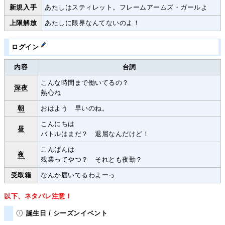
新規入手
あたしはスティレット。フレームアームズ・ガールよ
上限解放
あたしに限界なんてないのよ！
ログイン
内容
台詞
こんな時間まで働いてるの？
深夜
熱心ね
朝
おはよう 早いのね。
こんにちは
昼
バトルはまだ？ 退屈なんだけど！
こんばんは
夜
残業ってやつ？ それとも夜勤？
受取箱
なんか届いてるわよーっ
以下、ネタバレ注意！
誕生日 / シーズンイベント