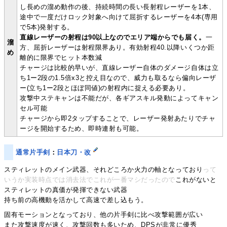
し長めの溜め動作の後、持続時間の長い長射程レーザーを1本、
途中で一度だけロック対象へ向けて屈折するレーザーを4本(専用
で5本)発射する。
直線レーザーの射程は90以上なのでエリア端からでも届く。
一
溜
方、屈折レーザーは射程限界あり。有効射程40.以降いくつか距
め
離的に限界でヒット本数減
チャージは比較的早いが、直線レーザー自体のダメージ自体は立
ち1ー2段の1.5倍x3と控え目なので、威力も取るなら偏向レーザ
ー(立ち1ー2段とほぼ同値)の射程内に捉える必要あり。
攻撃中ステキャンは不能だが、各ギアスキル発動によってキャン
セル可能
チャージから即2タップすることで、レーザー発射あたりでチャ
ージを開始するため、即時連射も可能。
通常片手剣
：
日本刀・改
スティレットのメイン武器、それどころか火力の軸となっており
って
いうか実装時点では消去法でこれが一番マシだったので
これがないと
スティレットの真価が発揮できない武器
持ち前の高機動を活かして高速で差し込もう。
固有モーションとなっており、他の片手剣に比べ攻撃範囲が広い
また攻撃速度が速く、攻撃回数も多いため、DPSが非常に優秀