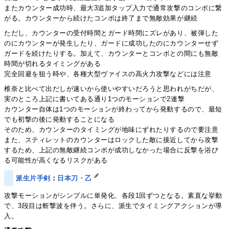
またカウンター成功時、最大3追加タップ入力で通常攻撃のコンボに繋
がる。カウンターから続けたコンボは終了まで無敵効果が継続
ただし、カウンターの受付時間とガード時間にズレがあり、被弾した
のにカウンターが発生したり、ガードに成功したのにカウンターせず
ガードを続けたりする。加えて、カウンターとコンボとの間にも無敵
時間が切れるタイミングがある
完全回避を狙う時や、各種大型ヴァイスの高火力攻撃などには注意
椎奈と比べて出だしが速いから使いやすいだろうと思われがちだが、
実のところ上記に書いてある通り1つのモーションで2連撃
カウンター自体は1つのモーションが終わってから発動するので、最短
でも初撃の後に発動することになる
そのため、カウンターのタイミングが地味にずれたりするので要注意
また、スティレットのカウンターはロックした敵に接近してから攻撃
するため、上記の無敵継続コンボが成功しなかった場合に反撃を浴び
る可能性が高くなるリスクがある
派生片手剣
：
日本刀・乙
攻撃モーションがシンプルに単発化、各段1回ずつとなる。素直な挙動
で、3段目は斬撃波を伴う。さらに、派生でタイミングアクションが導
入。