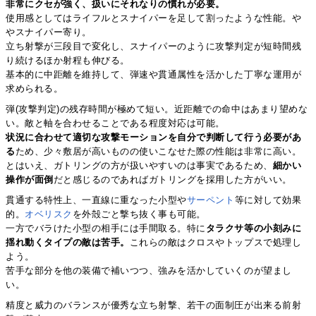
非常にクセが強く、扱いにそれなりの慣れが必要。
使用感としてはライフルとスナイパーを足して割ったような性能。や
やスナイパー寄り。
立ち射撃が三段目で変化し、スナイパーのように攻撃判定が短時間残
り続けるほか射程も伸びる。
基本的に中距離を維持して、弾速や貫通属性を活かした丁寧な運用が
求められる。
弾(攻撃判定)の残存時間が極めて短い。近距離での命中はあまり望めな
い。敵と軸を合わせることである程度対応は可能。
状況に合わせて適切な攻撃モーションを自分で判断して行う必要があ
る
ため、少々敷居が高いものの使いこなせた際の性能は非常に高い。
とはいえ、ガトリングの方が扱いやすいのは事実であるため、
細かい
操作が面倒
だと感じるのであればガトリングを採用した方がいい。
貫通する特性上、一直線に重なった小型や
サーペント
等に対して効果
的。
オベリスク
を外殻ごと撃ち抜く事も可能。
一方でバラけた小型の相手には手間取る。特に
タラクサ等の小刻みに
揺れ動くタイプの敵は苦手。
これらの敵はクロスやトップスで処理し
よう。
苦手な部分を他の装備で補いつつ、強みを活かしていくのが望まし
い。
精度と威力のバランスが優秀な立ち射撃、若干の面制圧が出来る前射