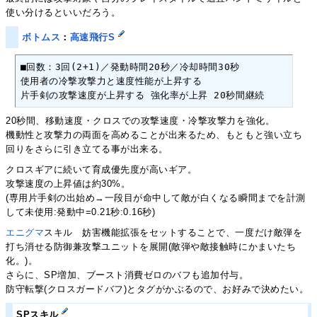
使い分けるといいだろう。
ボトムス
：
高速飛行S
■回数：3回(2+1)／発動時間20秒／冷却時間30秒

使用者の冷撃攻撃力と速度性能が上昇する　

片手剣の攻撃速度が上昇する 強化率が上昇 20秒間継続
20秒間、移動速度・クロスでの攻撃速度・冷撃攻撃力を強化。
機動性と攻撃力の両面を高めることが出来るため、もともと強い立ち
回りをさらに引き立てる事が出来る。
クロスギアに続いて育成優先度が高いギア。
攻撃速度の上昇値は約30%。
(専用片手剣の出始め→一段目が命中して敵が白くなる瞬間までを計測
して未使用:発動中=0.21秒:0.16秒)
エニグマ
スキル 妨害機能拡張をセットすることで、一度だけ敵弾を
打ち消せる防御兼攻撃ユニットを展開(敵弾や敵接触時にかまいたち
化。)。
さらに、SP増加、ブースト消費ゼロのバフも追加付与。
防守転撃(クロスガードバフ)とタグがかぶるので、お好みで決めたい。
SPスキル