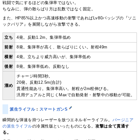
戦闘で気にするほどの集弾率ではない。
ちなみに、弾の散らばり方は乱数ではなく固定。
また、HP85%以上かつ高速移動の射撃であればLv80パッシブの『ソニ
ックバリア』を展開しながら攻撃できる。
立ち
4発。反動1.2m。集弾率低め
前射
8発。集弾率が高く、散らばりにくい。射程49m
横射
4発。立ちより威力高いが、集弾率低め
後射
8発。集弾率低め。反動なし
チャージ時間3秒。
20発。反動12.5m(合計)
溜め
貫通性能あり。集弾率高い。射程が2m程伸びる。
汎用デュアルと同じくMaxで自動発射・射撃中の移動が可能。
派生ライフル
：
スマートガンS
瞬間的な弾速を持つレーザーを放つエネルギーライフル。
バージニア
の派生ライフル
の冷属性版といったものになる。
攻撃は全て貫通す
る。