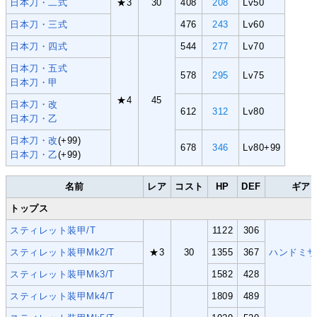
日本刀・二式
★3
30
408
208
Lv50
日本刀・三式
476
243
Lv60
日本刀・四式
544
277
Lv70
日本刀・五式
578
295
Lv75
日本刀・甲
★4
45
日本刀・改
612
312
Lv80
日本刀・乙
日本刀・改
(+99)
678
346
Lv80+99
日本刀・乙
(+99)
名前
レア
コスト
HP
DEF
ギア
トップス
スティレット装甲/T
1122
306
スティレット装甲Mk2/T
★3
30
1355
367
ハンドミサ
スティレット装甲Mk3/T
1582
428
スティレット装甲Mk4/T
1809
489