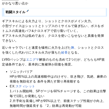
がかなり悪い点か
戦闘スタイル
ギアスキルによる火力より、ショットとクロスがメイン火力。
小型ヴァイスはショットとトップスのミサイルで薙ぎ払い、ボスをボ
トムスの高速化バフ&クロスギアで切り裂いていく。
ギアスキル火力は低めであり、クロスを使いこなせないと真価を発揮
できない。
近いキャラでいくと速度を犠牲に火力を上げた
舞
、ショットとクロス
を強くした代わりにスキル火力が落ちた
綾香
となる。
LV80パッシブは
エニグマ
解放のものも含めて2つだが、どちらもHP規
定値条件であり、基本的に無被弾か回復を推奨。
ソニックバリア
HPが85%以上の高速移動中はのけぞり、吹き飛び、気絶、麻痺の
発動を無効化する 条件を満たす限り再発動する
EX:
スティレット
1.バトル開始時、SPゲージを60%チャージする。この効果は出撃
毎で1回しか発動しない
2.片手剣を装備しHPが95%以上で、前後ステップ性能が小向上、
無敵時間が微延長する 「2」効果は再発動が可能