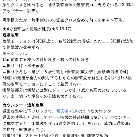
派生クロスと比べると、通常攻撃自体の連撃威力に秀でている(23.03の
アップデート以降)。
両手構えだが、片手剣なので派生クロス含めて前ステキャン可能。
★4で衝撃波の距離が延長(★3 15-17)
通常攻撃
攻撃モーションは3段構成で、各段2連撃の構成。ただし、3段目は追加
で衝撃波が発生する。
モーションは
11m前進する左への斜め薙ぎ・右への斜め薙ぎ
→振り上げ・水平薙ぎ
→振り下ろし・飛びこみ唐竹割り+衝撃波(威力倍、始動45前後で可)。
3回目の最後が全力の振り下ろしからの衝撃波が発生する以外は1~3段
目の攻撃モーションにそこまで差異はない
衝撃波部分は斬撃とは別にダメージがあり威力も高めとなっている
が、出し切った場合その分隙も大きくなる。
カウンター・追加攻撃
通常攻撃中に下フリックで、
州天頃 椎奈
のようなカウンター
通常の片手剣と比較してガード待機の持続時間は短いが、カウンター
に成功すると、衝撃波を伴う2連交差切り上げを行う。威力は通常3段
の唐竹＋衝撃波と同じ。
前進14.16。各ヒット始動位置、衝撃波45.40 斬撃フル25