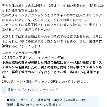
突き自体の威力は通常1段以上、2段より少し低い配分だが、TA時は1ヒ
ットが通常攻撃を上回る。
既存のタイミングアクションつきクロスギアの中では入力タイミング
がややシビアで、光ったのが見えてからでは間に合わない。
スティレットの攻撃手段としては突出した威力を持つので、安定して
出せるようよく練習しておきたい。
欠点としては前進距離は相手のその時点での位置であるため、後ろに
下がられたり横に移動されると届かない恐れもある。また、
前進中に
被弾すると止まってしまう
。
ステキャンとダメージ運用
1,2,3段目と下派生どこでもステキャン可能。
下派生成功の突きが発動した時点で先端にダメージ源が追従する（ス
テキャン時も継続）ため、突きの発動と同時に前か横にステキャンを
行い、再度下派生のループを行うことで非常に高いDPSを発揮でき
る。
2段ステキャンと3段ステキャンのDPSについては大差ない。
通常トップス
：
ハンドミサイルS
■回数：8回(5+3)／発動時間1.4秒／冷却時間7.9秒

腕部に装着されたミサイルを発射する