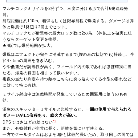
マルチロックミサイルを2発ずつ、三度に分ける形で合計6発連続発
射。
射程距離は約110m。着弾もしくは限界射程で爆発する。ダメージは弾
体と爆風で1発辺り2回までヒット。
マルチロックだが射撃毎の最大ロック数は2の為、3体以上を確実に狙
うならターゲット変更を推奨。
★4版では爆発範囲が拡大。
爆風はエフェクトが完全に消滅するまで(煙のみの状態でも)持続し、半
径4～5mの周囲を巻き込む。
やや低速だが誘導性が高く、フィールド内の敵であればほぼ確実に当
たる。爆発の範囲も相まって扱いやすい。
複数の当たり判定を持つ敵やこちらに突っ込んでくる小型の群れなど
に対して特に有効。
ミサイル射出中は無敵時間が発生しているため回避用に使うのも有
効。
派生のスキャッターミサイルと比較すると、
一回の使用で与えられる
ダメージが1.5倍程あり、総火力が高い。
*1
DPSではさほどの差はない
また、有効射程が非常に長く、距離を気にせず使える。
一方でクールタイムはおよそ3倍と比較的長いため、取り回しの面では