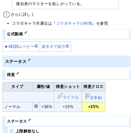
後自身のマスターを欲しがっている。
さらに詳しく
コラボキャラ共通点は『
コラボキャラの特徴
』を参照
公式動画
★4戦闘ムービー
派生ギア紹介
ステータス
得意
タイプ
属性/値
得意ショット
得意クロス
ライフル
片手剣
ノーマル
+56%
+15%
+25%
ステータス
上限解放なし